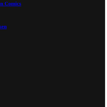
en Comics
sen