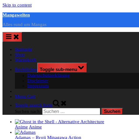
Skip to content
Mangawelten
Alles rund um Mangas
Startseite
Shop
Warenkorb
Rechtliches
Toggle sub-menu
Datenschutzerklärung
Disclaimer
Impressum
Menu Cart
Toggle search form
Suchen nach:
Anime
Anime
Adamas – Ryoji Minagawa
Action