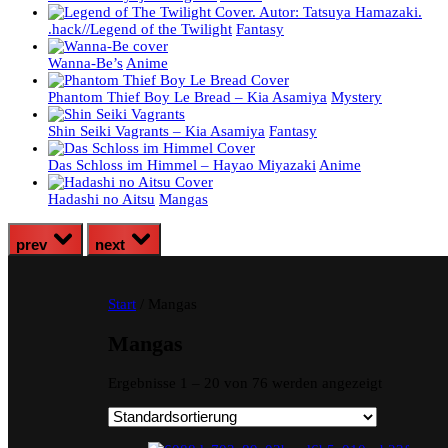
.hack//Legend of the Twilight
Fantasy
Wanna-Be’s
Anime
Phantom Thief Boy Le Bread – Kia Asamiya
Mystery
Shin Seiki Vagrants – Kia Asamiya
Fantasy
Das Schloss im Himmel – Hayao Miyazaki
Anime
Hadashi no Aitsu
Mangas
prev
next
Start
/ Mangas
Mangas
Ergebnisse 1 – 20 von 76 werden angezeigt