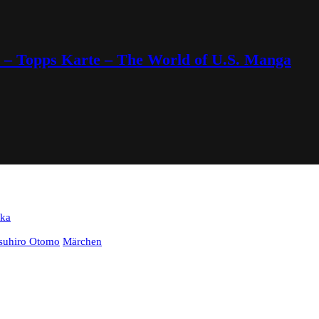
6 – Topps Karte – The World of U.S. Manga
ka
tsuhiro Otomo
Märchen