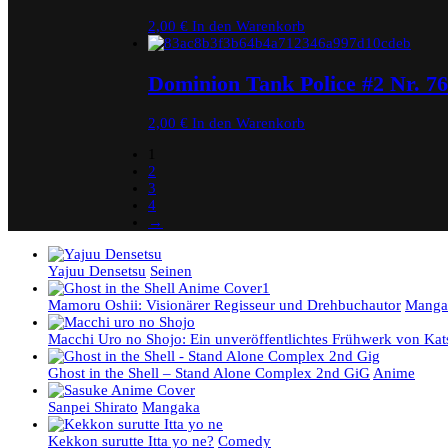
2,00
€
In den Warenkorb
Dominion Tank Police #2 Nr. 7
2,00
€
In den Warenkorb
1
2
3
4
→
Yajuu Densetsu
Seinen
Mamoru Oshii: Visionärer Regisseur und Drehbuchautor
Manga
Macchi Uro no Shojo: Ein unveröffentlichtes Frühwerk von Ka
Ghost in the Shell – Stand Alone Complex 2nd GiG
Anime
Sanpei Shirato
Mangaka
Kekkon surutte Itta yo ne?
Comedy