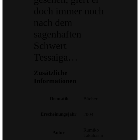
doch immer noch
nach dem
sagenhaften
Schwert
Tessaiga…
Zusätzliche
Informationen
Thematik
Bücher
Erscheinungsjahr
2004
Rumiko
Autor
Takahashi