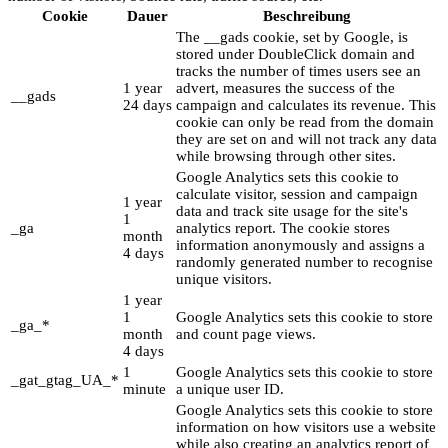
Cookie
Dauer
Beschreibung
The __gads cookie, set by Google, is
stored under DoubleClick domain and
tracks the number of times users see an
1 year
advert, measures the success of the
__gads
24 days
campaign and calculates its revenue. This
cookie can only be read from the domain
they are set on and will not track any data
while browsing through other sites.
Google Analytics sets this cookie to
calculate visitor, session and campaign
1 year
data and track site usage for the site's
1
_ga
analytics report. The cookie stores
month
information anonymously and assigns a
4 days
randomly generated number to recognise
unique visitors.
1 year
1
Google Analytics sets this cookie to store
_ga_*
month
and count page views.
4 days
1
Google Analytics sets this cookie to store
_gat_gtag_UA_*
minute
a unique user ID.
Google Analytics sets this cookie to store
information on how visitors use a website
while also creating an analytics report of