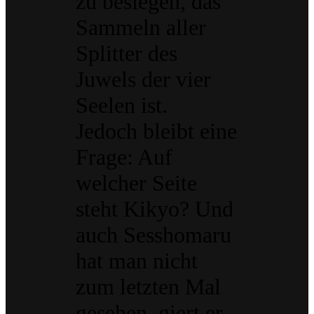
zu besiegen, das
Sammeln aller
Splitter des
Juwels der vier
Seelen ist.
Jedoch bleibt eine
Frage: Auf
welcher Seite
steht Kikyo? Und
auch Sesshomaru
hat man nicht
zum letzten Mal
gesehen, giert er