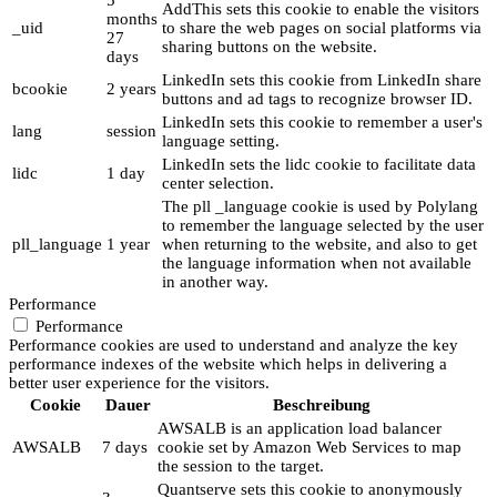
5
AddThis sets this cookie to enable the visitors
months
_uid
to share the web pages on social platforms via
27
sharing buttons on the website.
days
LinkedIn sets this cookie from LinkedIn share
bcookie
2 years
buttons and ad tags to recognize browser ID.
LinkedIn sets this cookie to remember a user's
lang
session
language setting.
LinkedIn sets the lidc cookie to facilitate data
lidc
1 day
center selection.
The pll _language cookie is used by Polylang
to remember the language selected by the user
pll_language
1 year
when returning to the website, and also to get
the language information when not available
in another way.
Performance
Performance
Performance cookies are used to understand and analyze the key
performance indexes of the website which helps in delivering a
better user experience for the visitors.
Cookie
Dauer
Beschreibung
AWSALB is an application load balancer
AWSALB
7 days
cookie set by Amazon Web Services to map
the session to the target.
Quantserve sets this cookie to anonymously