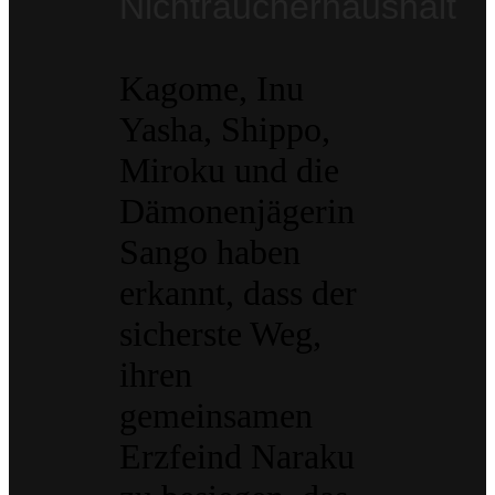
Nichtraucherhaushalt
Kagome, Inu
Yasha, Shippo,
Miroku und die
Dämonenjägerin
Sango haben
erkannt, dass der
sicherste Weg,
ihren
gemeinsamen
Erzfeind Naraku