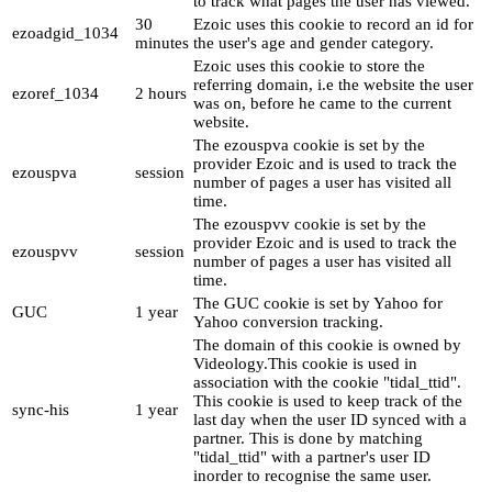
to track what pages the user has viewed.
30
Ezoic uses this cookie to record an id for
ezoadgid_1034
minutes
the user's age and gender category.
Ezoic uses this cookie to store the
referring domain, i.e the website the user
ezoref_1034
2 hours
was on, before he came to the current
website.
The ezouspva cookie is set by the
provider Ezoic and is used to track the
ezouspva
session
number of pages a user has visited all
time.
The ezouspvv cookie is set by the
provider Ezoic and is used to track the
ezouspvv
session
number of pages a user has visited all
time.
The GUC cookie is set by Yahoo for
GUC
1 year
Yahoo conversion tracking.
The domain of this cookie is owned by
Videology.This cookie is used in
association with the cookie "tidal_ttid".
This cookie is used to keep track of the
sync-his
1 year
last day when the user ID synced with a
partner. This is done by matching
"tidal_ttid" with a partner's user ID
inorder to recognise the same user.