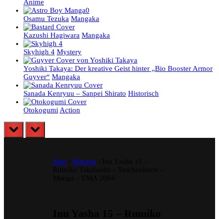
Anime
Osamu Tezuka
Mangaka
Kazushi Hagiwara
Mangaka
Skyhigh 4
Mystery
Yoshiki Takaya: Der kreative Geist hinter „Bio Booster Armor
Guyver“
Mangaka
Sanada Kenryuu – Sanpei Shirato
Historisch
Otokogumi
Action
prev
next
Start
/
Mangas
/ Inu Yasha 15 –
Rumiko Takahashi – Taschenbuch –
Manga – EMA 2004
Inu Yasha 15 – Rumiko