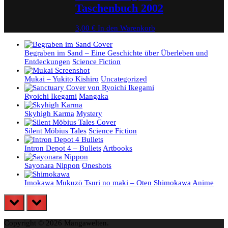
Taschenbuch 2002
3,00
€
In den Warenkorb
Begraben im Sand – Eine Geschichte über Überleben und
Entdeckungen
Science Fiction
Mukai – Yukito Kishiro
Uncategorized
Ryoichi Ikegami
Mangaka
Skyhigh Karma
Mystery
Silent Möbius Tales
Science Fiction
Intron Depot 4 – Bullets
Artbooks
Sayonara Nippon
Oneshots
Imokawa Mukuzō Tsuri no maki – Oten Shimokawa
Anime
prev
next
Copyright © 2026 Mangawelten.