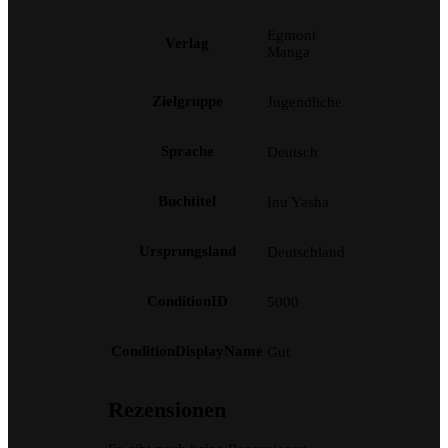
Egmont
Verlag
Manga
Zielgruppe
Jugendliche
Sprache
Deutsch
Buchtitel
Inu Yasha
Ursprungsland
Deutschland
ConditionID
5000
ConditionDisplayName
Gut
Rezensionen