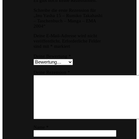
Es gibt noch keine Rezensionen.
Schreibe die erste Rezension für
„Inu Yasha 15 – Rumiko Takahashi
– Taschenbuch – Manga – EMA
2004“
Deine E-Mail-Adresse wird nicht
veröffentlicht.
Erforderliche Felder
sind mit
*
markiert
Deine Bewertung
*
Deine Rezension
*
Name
*