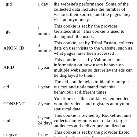
_gid
1 day
the website's performance. Some of the
collected data includes the number of
visitors, their source, and the pages they
visit anonymously.
This cookie is set by the provider
1
_gu
Getsitecontrol. This cookie is used to
month
distinguish the users.
This cookie, set by Tribal Fusion, collects
3
ANON_ID
data on user visits to the website, such as
months
what pages have been accessed .
This cookie is set by Yahoo to store
information on how users behave on
APID
1 year
multiple websites so that relevant ads can
be displayed to them.
The cid cookie helps to identify unique
cid
1 year
visitors and understand their site
behaviour at different times.
YouTube sets this cookie via embedded
CONSENT
2 years
youtube-videos and registers anonymous
statistical data.
This cookie is owned by Rocketfuel and
1 year
eud
collects anonymous user data to target
24 days
audiences and deliver personalized ads.
This cookie is set by the provider Ezoic
ezepvv
1 day