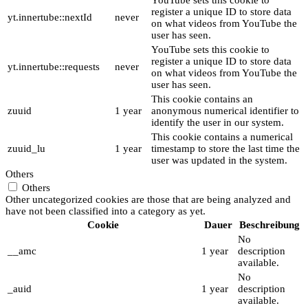
YouTube sets this cookie to
register a unique ID to store data
yt.innertube::nextId
never
on what videos from YouTube the
user has seen.
YouTube sets this cookie to
register a unique ID to store data
yt.innertube::requests
never
on what videos from YouTube the
user has seen.
This cookie contains an
zuuid
1 year
anonymous numerical identifier to
identify the user in our system.
This cookie contains a numerical
zuuid_lu
1 year
timestamp to store the last time the
user was updated in the system.
Others
Others
Other uncategorized cookies are those that are being analyzed and
have not been classified into a category as yet.
Cookie
Dauer
Beschreibung
No
__amc
1 year
description
available.
No
_auid
1 year
description
available.