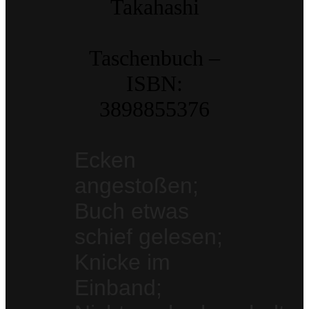
Takahashi
Taschenbuch –
ISBN:
3898855376
Ecken
angestoßen;
Buch etwas
schief gelesen;
Knicke im
Einband;