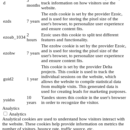
3
d
track information on how visitors use the
months
website.
The ezds cookie is set by the provider Ezoic,
and is used for storing the pixel size of the
ezds
7 years
user's browser, to personalize user experience
and ensure content fits.
2
Ezoic uses this cookie to split test different
ezoab_1034
hours
features and functionality.
The ezohw cookie is set by the provider Ezoic,
and is used for storing the pixel size of the
ezohw
7 years
user's browser, to personalize user experience
and ensure content fits.
This cookie is set by the provider Delta
projects. This cookie is used to track the
individual sessions on the website, which
guid2
1 year
allows the website to compile statistical data
from multiple visits. This generated data is
used for creating leads for marketing purposes.
10
Yandex stores this cookie in the user's browser
yuidss
years
in order to recognize the visitor.
Analytics
Analytics
Analytical cookies are used to understand how visitors interact with
the website. These cookies help provide information on metrics the
number of visitors, bounce rate, traffic source, etc.