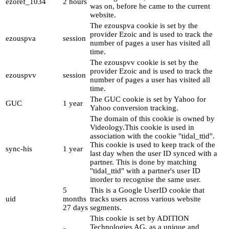
ezoref_1034
2 hours
was on, before he came to the current
website.
The ezouspva cookie is set by the
provider Ezoic and is used to track the
ezouspva
session
number of pages a user has visited all
time.
The ezouspvv cookie is set by the
provider Ezoic and is used to track the
ezouspvv
session
number of pages a user has visited all
time.
The GUC cookie is set by Yahoo for
GUC
1 year
Yahoo conversion tracking.
The domain of this cookie is owned by
Videology.This cookie is used in
association with the cookie "tidal_ttid".
This cookie is used to keep track of the
sync-his
1 year
last day when the user ID synced with a
partner. This is done by matching
"tidal_ttid" with a partner's user ID
inorder to recognise the same user.
5
This is a Google UserID cookie that
uid
months
tracks users across various website
27 days
segments.
This cookie is set by ADITION
Technologies AG, as a unique and