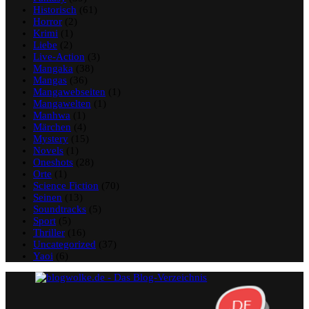
Historisch
(61)
Horror
(2)
Krimi
(1)
Liebe
(2)
Live-Action
(3)
Mangaka
(38)
Mangas
(36)
Mangawebseiten
(1)
Mangawelten
(1)
Manhwa
(1)
Märchen
(4)
Mystery
(15)
Novels
(1)
Oneshots
(28)
Orte
(1)
Science Fiction
(70)
Seinen
(13)
Soundtracks
(5)
Sport
(5)
Thriller
(16)
Uncategorized
(37)
Yaoi
(6)