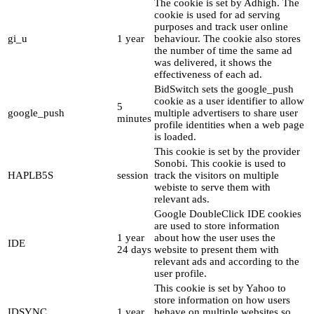
The cookie is set by Adhigh. The
cookie is used for ad serving
purposes and track user online
gi_u
1 year
behaviour. The cookie also stores
the number of time the same ad
was delivered, it shows the
effectiveness of each ad.
BidSwitch sets the google_push
cookie as a user identifier to allow
5
google_push
multiple advertisers to share user
minutes
profile identities when a web page
is loaded.
This cookie is set by the provider
Sonobi. This cookie is used to
HAPLB5S
session
track the visitors on multiple
webiste to serve them with
relevant ads.
Google DoubleClick IDE cookies
are used to store information
1 year
about how the user uses the
IDE
24 days
website to present them with
relevant ads and according to the
user profile.
This cookie is set by Yahoo to
store information on how users
IDSYNC
1 year
behave on multiple websites so