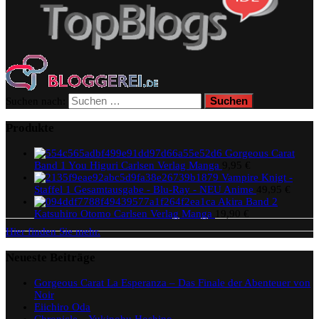
Suchen nach:
Produkte
Gorgeous Carat
Band 1 You Higuri Carlsen Verlag Manga
9,95
€
Vampire Knigt -
Staffel 1 Gesamtausgabe - Blu-Ray - NEU Anime
49,95
€
Akira Band 2
Katsuhiro Otomo Carlsen Verlag Manga
19,90
€
Hier finden Sie mehr.
Neueste Beiträge
Gorgeous Carat La Esperanza – Das Finale der Abenteuer von
Noir
Eiichiro Oda
Chronicle – Yukinobu Hoshino