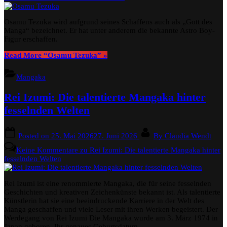
Osamu Tezuka wird aufgrund seines Schaffens auch als „Gott des
Manga“ bezeichnet. Er hat unter anderem die bekannte Astro Boy-
Figur erschaffen.
Read More
“Osamu Tezuka”
»
Mangaka
Rei Izumi: Die talentierte Mangaka hinter
fesselnden Welten
Posted on
25. Mai 2026
27. Juni 2026
By
Claudia Wendt
Keine Kommentare
zu Rei Izumi: Die talentierte Mangaka hinter
fesselnden Welten
Rei Izumi ist eine renommierte Mangaka, die für seine fesselnden
Geschichten und kreativen Zeichenkünste bekannt ist. Als talentierte
Künstlerin hat sie eine beeindruckende Karriere in der Welt des
Manga geschaffen und viele Leser mit ihren Werken begeistert. Der
Werdegang von Rei Izumi Die Mangaka wurde am 3. März 1974 in
Japan geboren. Ihr genaues Geburtsdatum…