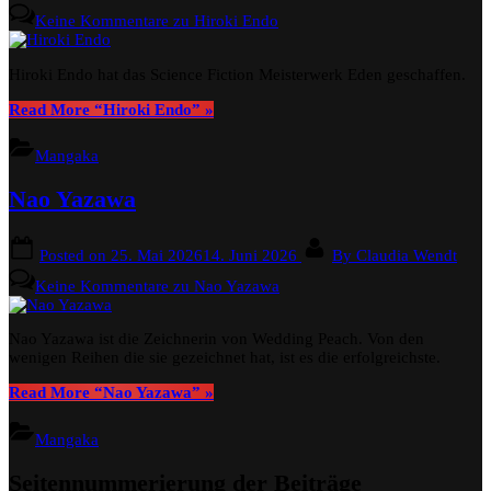
Keine Kommentare
zu Hiroki Endo
Hiroki Endo hat das Science Fiction Meisterwerk Eden geschaffen.
Read More
“Hiroki Endo”
»
Mangaka
Nao Yazawa
Posted on
25. Mai 2026
14. Juni 2026
By
Claudia Wendt
Keine Kommentare
zu Nao Yazawa
Nao Yazawa ist die Zeichnerin von Wedding Peach. Von den
wenigen Reihen die sie gezeichnet hat, ist es die erfolgreichste.
Read More
“Nao Yazawa”
»
Mangaka
Seitennummerierung der Beiträge