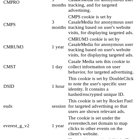
CMPRO
months
tracking, and for targeted
advertising.
CMPS cookie is set by
3
CasaleMedia for anonymous user
CMPS
months
tracking based on user's website
visits, for displaying targeted ads.
CMRUM3 cookie is set by
CasaleMedia for anonymous user
CMRUM3
1 year
tracking based on user's website
visits, for displaying targeted ads.
Casale Media sets this cookie to
CMST
1 day
collect information on user
behavior, for targeted advertising.
This cookie is set by DoubleClick
to note the user's specific user
DSID
1 hour
identity. It contains a
hashed/encrypted unique ID.
This cookie is set by Rocket Fuel
euds
session
for targeted advertising so that
users are shown relevant ads.
The cookie is set under the
everesttech.net domain to map
everest_g_v2
1 year
clicks to other events on the
client's website.