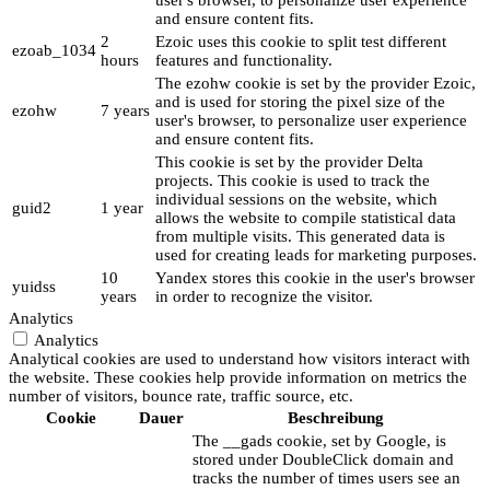
user's browser, to personalize user experience
and ensure content fits.
2
Ezoic uses this cookie to split test different
ezoab_1034
hours
features and functionality.
The ezohw cookie is set by the provider Ezoic,
and is used for storing the pixel size of the
ezohw
7 years
user's browser, to personalize user experience
and ensure content fits.
This cookie is set by the provider Delta
projects. This cookie is used to track the
individual sessions on the website, which
guid2
1 year
allows the website to compile statistical data
from multiple visits. This generated data is
used for creating leads for marketing purposes.
10
Yandex stores this cookie in the user's browser
yuidss
years
in order to recognize the visitor.
Analytics
Analytics
Analytical cookies are used to understand how visitors interact with
the website. These cookies help provide information on metrics the
number of visitors, bounce rate, traffic source, etc.
Cookie
Dauer
Beschreibung
The __gads cookie, set by Google, is
stored under DoubleClick domain and
tracks the number of times users see an