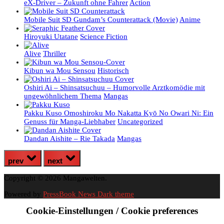
eX-Driver – Zukunft ohne Fahrer
Action
Mobile Suit SD Gundam’s Counterattack (Movie)
Anime
Hiroyuki Utatane
Science Fiction
Alive
Thriller
Kibun wa Mou Sensou
Historisch
Oshiri Ai – Shinsatsuchuu – Humorvolle Arztkomödie mit
ungewöhnlichem Thema
Mangas
Pakku Kuso Omoshiroku Mo Nakatta Kyō No Owari Ni: Ein
Genuss für Manga-Liebhaber
Uncategorized
Dandan Aishite – Rie Takada
Mangas
prev
next
Copyright © 2026 Mangawelten.
Powered by
PressBook News Dark theme
Cookie-Einstellungen / Cookie preferences