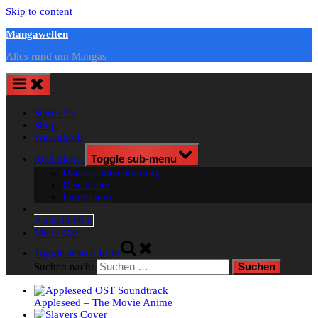
Skip to content
Mangawelten
Alles rund um Mangas
Startseite
Shop
Warenkorb
Rechtliches
Toggle sub-menu
Datenschutzerklärung
Disclaimer
Impressum
Artikel
0,00 €
Menu Cart
Toggle search form
Suchen nach:
Appleseed – The Movie
Anime