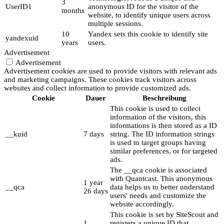
3
UserID1
anonymous ID for the visitor of the
months
website, to identify unique users across
multiple sessions.
10
Yandex sets this cookie to identify site
yandexuid
years
users.
Advertisement
Advertisement
Advertisement cookies are used to provide visitors with relevant ads
and marketing campaigns. These cookies track visitors across
websites and collect information to provide customized ads.
Cookie
Dauer
Beschreibung
This cookie is used to collect
information of the visitors, this
informations is then stored as a ID
__kuid
7 days
string. The ID information strings
is used to target groups having
similar preferences, or for targeted
ads.
The __qca cookie is associated
with Quantcast. This anonymous
1 year
__qca
data helps us to better understand
26 days
users' needs and customize the
website accordingly.
This cookie is set by SiteScout and
1
registers a unique ID that