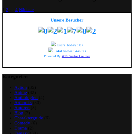
1
2
…
4
Nächste
Unsere Besucher
Users Today : 67
Total views : 44983
Powered By
WPS Visitor Counter
Kategorien
Action
(35)
Anime
(82)
Anthologien
(4)
Artbooks
(30)
Autoren
(8)
Blog
(2)
Charakterguide
(6)
Comedy
(6)
Drama
(2)
Fantasy
(39)