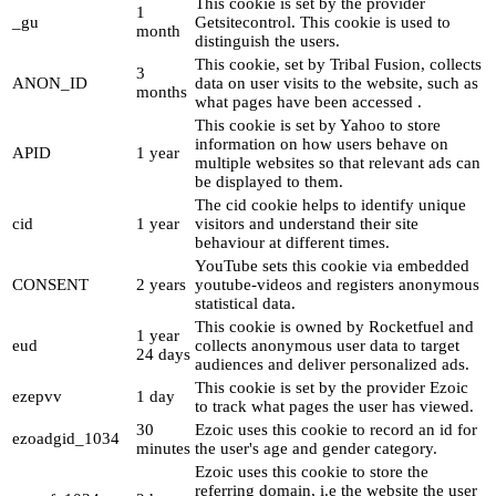
This cookie is set by the provider
1
_gu
Getsitecontrol. This cookie is used to
month
distinguish the users.
This cookie, set by Tribal Fusion, collects
3
ANON_ID
data on user visits to the website, such as
months
what pages have been accessed .
This cookie is set by Yahoo to store
information on how users behave on
APID
1 year
multiple websites so that relevant ads can
be displayed to them.
The cid cookie helps to identify unique
cid
1 year
visitors and understand their site
behaviour at different times.
YouTube sets this cookie via embedded
CONSENT
2 years
youtube-videos and registers anonymous
statistical data.
This cookie is owned by Rocketfuel and
1 year
eud
collects anonymous user data to target
24 days
audiences and deliver personalized ads.
This cookie is set by the provider Ezoic
ezepvv
1 day
to track what pages the user has viewed.
30
Ezoic uses this cookie to record an id for
ezoadgid_1034
minutes
the user's age and gender category.
Ezoic uses this cookie to store the
referring domain, i.e the website the user