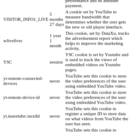
performance and its attribute
payment.
A cookie set by YouTube to
5
measure bandwidth that
VISITOR_INFO1_LIVE
months
determines whether the user gets
27 days
the new or old player interface.
This cookie, set by DataXu, tracks
1 year
the advertisement report which
wfivefivec
1
helps to improve the marketing
month
activity.
YSC cookie is set by Youtube and
is used to track the views of
YSC
session
embedded videos on Youtube
pages.
YouTube sets this cookie to store
yt-remote-connected-
never
the video preferences of the user
devices
using embedded YouTube video.
YouTube sets this cookie to store
yt-remote-device-id
never
the video preferences of the user
using embedded YouTube video.
YouTube sets this cookie to
register a unique ID to store data
yt.innertube::nextId
never
on what videos from YouTube the
user has seen.
YouTube sets this cookie to