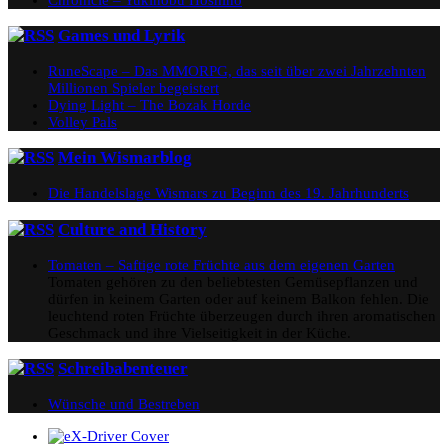
Games und Lyrik
RuneScape – Das MMORPG, das seit über zwei Jahrzehnten
Millionen Spieler begeistert
Dying Light – The Bozak Horde
Volley Pals
Mein Wismarblog
Die Handelslage Wismars zu Beginn des 19. Jahrhunderts
Culture and History
Tomaten – Saftige rote Früchte aus dem eigenen Garten
Tomaten gehören zu den beliebtesten Gemüsepflanzen und
dürfen in keinem Garten oder auf keinem Balkon fehlen. Die
leuchtend roten Früchte überzeugen durch ihren aromatischen
Geschmack und ihre Vielseitigkeit in der Küche.
Schreibabenteuer
Wünsche und Bestreben