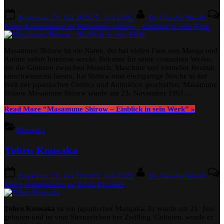
Posted on
23. Juli 2026
25. Juli 2026
By
Claudia Wendt
Keine Kommentare
zu Masamune Shirow – Einblick in sein Werk
Masamune Shirow ist ein Name, der bei vielen Fans von Manga und
Anime sofort Interesse weckt. Bekannt für seine visionären Werke,
die die Grenzen zwischen Mensch, Maschine und virtueller Realität
verschwimmen lassen, hat Shirow eine einzigartige Nische in der
Welt der japanischen Comics und Animation geschaffen. Masamune
Shirow Masamune Shirow wurde am 23. November 1961…
Read More
“Masamune Shirow – Einblick in sein Werk”
»
Mangaka
Tohru Kousaka
Posted on
21. Juli 2026
23. Juli 2026
By
Claudia Wendt
Keine Kommentare
zu Tohru Kousaka
Tohru Kousaka
ist ein japanischer Mangaka. Er wurde am 21. Juni
geboren und ist vom Sternzeichen her Zwilling. Geboren, wurde er