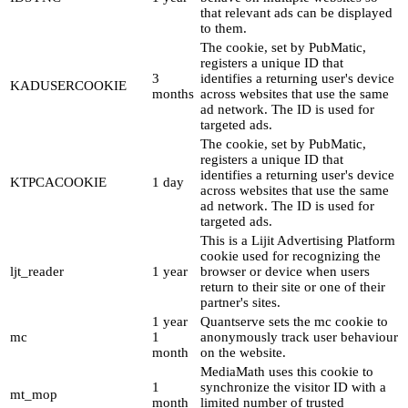
that relevant ads can be displayed
to them.
The cookie, set by PubMatic,
registers a unique ID that
3
identifies a returning user's device
KADUSERCOOKIE
months
across websites that use the same
ad network. The ID is used for
targeted ads.
The cookie, set by PubMatic,
registers a unique ID that
identifies a returning user's device
KTPCACOOKIE
1 day
across websites that use the same
ad network. The ID is used for
targeted ads.
This is a Lijit Advertising Platform
cookie used for recognizing the
ljt_reader
1 year
browser or device when users
return to their site or one of their
partner's sites.
1 year
Quantserve sets the mc cookie to
mc
1
anonymously track user behaviour
month
on the website.
MediaMath uses this cookie to
1
synchronize the visitor ID with a
mt_mop
month
limited number of trusted