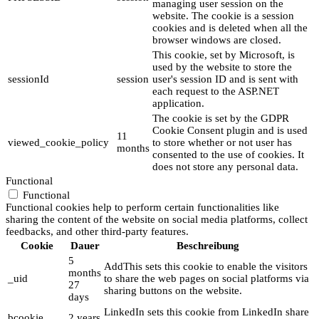
managing user session on the
website. The cookie is a session
cookies and is deleted when all the
browser windows are closed.
This cookie, set by Microsoft, is
used by the website to store the
sessionId
session
user's session ID and is sent with
each request to the ASP.NET
application.
The cookie is set by the GDPR
Cookie Consent plugin and is used
11
viewed_cookie_policy
to store whether or not user has
months
consented to the use of cookies. It
does not store any personal data.
Functional
Functional
Functional cookies help to perform certain functionalities like
sharing the content of the website on social media platforms, collect
feedbacks, and other third-party features.
Cookie
Dauer
Beschreibung
5
AddThis sets this cookie to enable the visitors
months
_uid
to share the web pages on social platforms via
27
sharing buttons on the website.
days
LinkedIn sets this cookie from LinkedIn share
bcookie
2 years