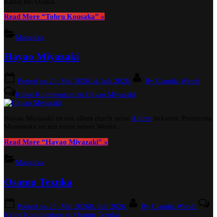
Kanai bei Osaka.
Read More
“Tohru Kousaka”
»
Mangaka
Hayao Miyazaki
Posted on
25. Mai 2026
14. Juli 2026
By
Claudia Wendt
Keine Kommentare
zu Hayao Miyazaki
Hayao Miyazaki ist vor allem durch seine
Anime
bekannt. Prinzessin
Mononoke ist nur eines seiner Werke.
Read More
“Hayao Miyazaki”
»
Mangaka
Osamu Tezuka
Posted on
25. Mai 2026
8. Juli 2026
By
Claudia Wendt
Keine Kommentare
zu Osamu Tezuka