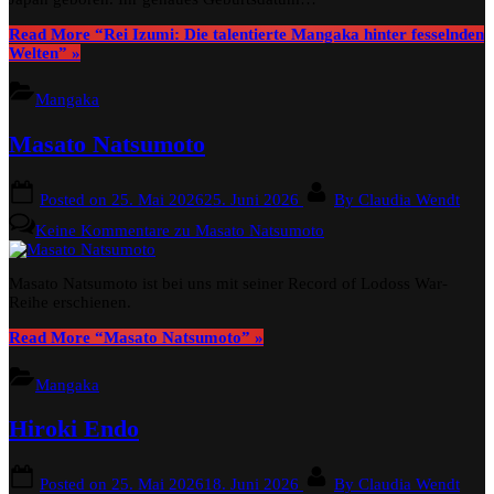
Read More
“Rei Izumi: Die talentierte Mangaka hinter fesselnden
Welten”
»
Mangaka
Masato Natsumoto
Posted on
25. Mai 2026
25. Juni 2026
By
Claudia Wendt
Keine Kommentare
zu Masato Natsumoto
Masato Natsumoto ist bei uns mit seiner Record of Lodoss War-
Reihe erschienen.
Read More
“Masato Natsumoto”
»
Mangaka
Hiroki Endo
Posted on
25. Mai 2026
18. Juni 2026
By
Claudia Wendt