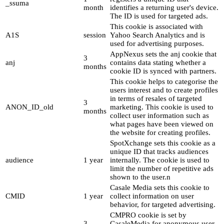
_ssuma
month
identifies a returning user's device.
The ID is used for targeted ads.
This cookie is associated with
A1S
session
Yahoo Search Analytics and is
used for advertising purposes.
AppNexus sets the anj cookie that
3
anj
contains data stating whether a
months
cookie ID is synced with partners.
This cookie helps to categorise the
users interest and to create profiles
in terms of resales of targeted
3
ANON_ID_old
marketing. This cookie is used to
months
collect user information such as
what pages have been viewed on
the website for creating profiles.
SpotXchange sets this cookie as a
unique ID that tracks audiences
audience
1 year
internally. The cookie is used to
limit the number of repetitive ads
shown to the user.n
Casale Media sets this cookie to
CMID
1 year
collect information on user
behavior, for targeted advertising.
CMPRO cookie is set by
3
CasaleMedia for anonymous user