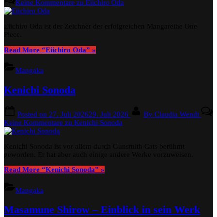
Keine Kommentare
zu Eiichiro Oda
Eiichiro Oda ist der Zeichner der erfolgreichen Mangareihe One
Piece.
Read More
“Eiichiro Oda”
»
Mangaka
Kenichi Sonoda
Posted on
27. Juli 2026
29. Juli 2026
By
Claudia Wendt
Keine Kommentare
zu Kenichi Sonoda
Kenichi Sonoda ist vor allem durch Gunsmith Cats berühmt
geworden. Er hat aber auch einige andere Werke vorzuweisen.
Read More
“Kenichi Sonoda”
»
Mangaka
Masamune Shirow – Einblick in sein Werk