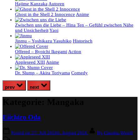
Hajime Kanzaka
Autoren
Ghost in the Shell 2 Innocence
Anime
Zwischen uns die Liebe – Hina Ten – Gefühl zwischen Nähe
und Unsicherheit
Yaoi
Jinmu – Yoshikazu Yasuhiko
Historisch
Offered – Ryoichi Ikegami
Action
Appleseed XIII
Anime
Dr. Slump – Akira Toriyama
Comedy
prev
next
Kategorie:
Mangaka
Eiichiro Oda
Posted on
27. Juli 2026
6. August 2026
By
Claudia Wendt