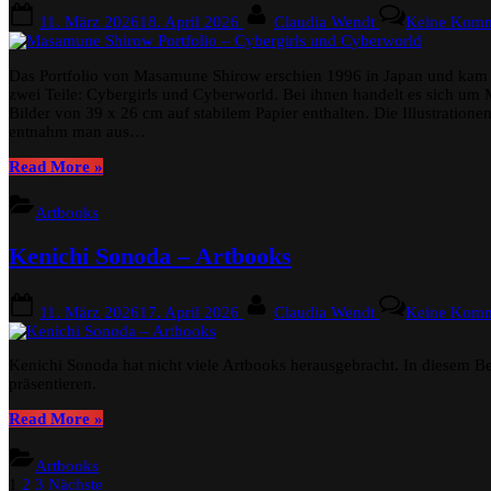
Posted
By
11. März 2026
18. April 2026
Claudia Wendt
Keine Komm
on
Das Portfolio von Masamune Shirow erschien 1996 in Japan und kam 1
zwei Teile: Cybergirls und Cyberworld. Bei ihnen handelt es sich um 
Bilder von 39 x 26 cm auf stabilem Papier enthalten. Die Illustrationen 
entnahm man aus…
“Masamune
Read More
»
Shirow
Portfolio
Artbooks
–
Cybergirls
Kenichi Sonoda – Artbooks
und
Cyberworld”
Posted
By
11. März 2026
17. April 2026
Claudia Wendt
Keine Komm
on
Kenichi Sonoda hat nicht viele Artbooks herausgebracht. In diesem Be
präsentieren.
“Kenichi
Read More
»
Sonoda
–
Artbooks
Artbooks”
Seitennummerierung
1
2
3
Nächste