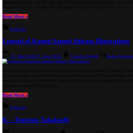
Vampire Knight. Als Beilage lag der Ausgabe ein exklusives „Vampire 
Matsuri Hino bei. Anders als das reguläre Artbook handelt es sich…
“Vampire
Read More
»
Knight
Illustrated
Artbooks
Collection
–
Legend of Kamui Sanpei Shirato Illustrations
Die
exklusive
LaLa
Posted
By
25. Mai 2026
27. Juni 2026
Claudia Wendt
Keine Komme
DX-
on
Ausgabe
für
Von Sanpei Shirato gibt es ein Artbook zu den Legends of Kamui. Das
Sammler”
feudalen Japan und bietet historische Fakten, soziale Kommentare, Ni
was sie für Fans des beliebten Lone Wolf & Cub unwiderstehlich macht
versucht seinen Ninja-Clan zu…
“Legend
Read More
»
of
Kamui
Artbooks
Sanpei
Shirato
K – Tsutomu Takahashi
Illustrations”
Posted
By