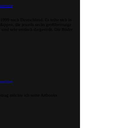
zu
entare
Masamune
Shirow
Portfolio
999 nach Deutschland. Es teilte sich in
–
Mappen, die jeweils sechs großformtaige
Cybergirls
sind sehr erotisch dargestellt. Die Bilder
und
Cyberworld
zu
entare
Kenichi
Sonoda
–
itrag möchte ich seine Artbooks
Artbooks