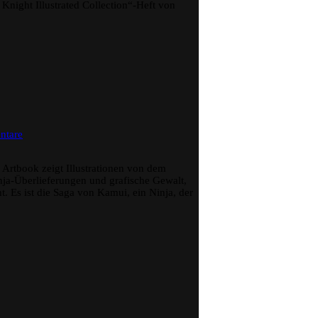
Knight Illustrated Collection“-Heft von
Die
exklusive
LaLa
DX-
Ausgabe
für
Sammler
zu
ntare
Legend
of
Kamui
 Artbook zeigt Illustrationen von dem
Sanpei
nja-Überlieferungen und grafische Gewalt,
Shirato
. Es ist die Saga von Kamui, ein Ninja, der
Illustrations
zu