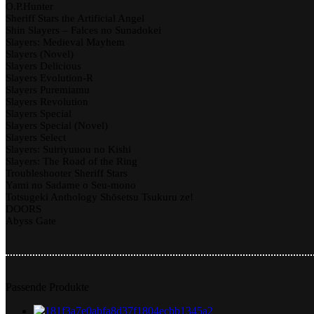
O.P.Hunter
Sheriff Stars the Artificial Angel
Shin Slayers – Falces no Sunadokei
Slayers: Medieval Mayhem
Slayers (Novel)
Slayers Delicious
Slayers Evolution-R
Slayers Puremiamu
Slayers Revolution
Slayers Special
Slayers Special (Novel)
Slayers Select
Slayers: Suiriyuuou no Kishi
Slayers: The Road of the Ring
Troubleshooter Sheriff Stars
Yami no Sadame o Seu-mono
Totsugeki Anthology Shōsetsu Tsukuru ze!
DOORS
Abyss Gate
Passende Produkte