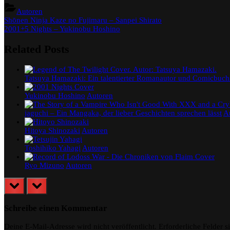
Autoren
Beitragsnavigation
Previous
Shōnen Ninja Kaze no Fujimaru – Sanpei Shirato
Post:
Next
2001+5 Nights – Yukinobu Hoshino
Post:
Related Posts
Tatsuya Hamazaki: Ein talentierter Romanautor und Comicbuch
Yukinobu Hoshino
Autoren
jaguchi – Ein Mangaka, der lieber Geschichten sprechen lässt
A
Hitoya Shinozaki
Autoren
Toshihiko Yahagi
Autoren
Ryo Mizuno
Autoren
prev
next
Schreibe einen Kommentar
Deine E-Mail-Adresse wird nicht veröffentlicht.
Erforderliche Felder s