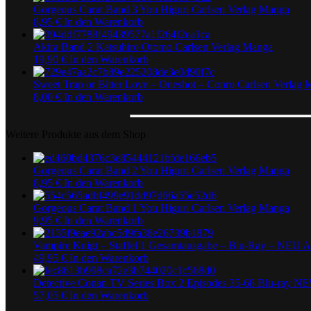
Gorgeous Carat Band 3 You Higuri Carlsen Verlag Manga
8,95
€
In den Warenkorb
Akira Band 2 Katsuhiro Otomo Carlsen Verlag Manga
19,90
€
In den Warenkorb
Sweet Trap or Bitter Love – Oneshot – Conro Carlsen Verlag
8,00
€
In den Warenkorb
Weitere Produkte aus dem Shop
Gorgeous Carat Band 2 You Higuri Carlsen Verlag Manga
8,95
€
In den Warenkorb
Gorgeous Carat Band 1 You Higuri Carlsen Verlag Manga
9,95
€
In den Warenkorb
Vampire Knigt – Staffel 1 Gesamtausgabe – Blu-Ray – NEU 
49,95
€
In den Warenkorb
Detective Conan TV Series Box 2 Episodes 35-68 Blu-ray 
57,05
€
In den Warenkorb