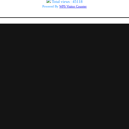
Total views : 45118
Powered By
WPS Visitor Counter