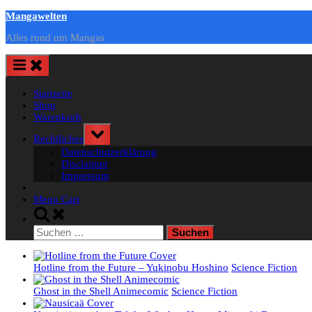
Skip
Mangawelten
to
Alles rund um Mangas
content
Startseite
Shop
Warenkorb
Toggle
Rechtliches
sub-
Datenschutzerklärung
menu
Disclaimer
Impressum
Menu Cart
Toggle
search
Suchen
form
nach:
Hotline from the Future – Yukinobu Hoshino
Science Fiction
Ghost in the Shell Animecomic
Science Fiction