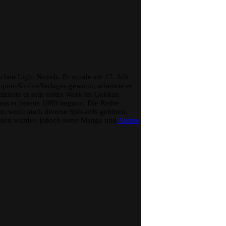
schen Light Novels. Er wurde am 17. Juli
imi-Shobō-Verlages gewann, arbeitete er
izierte er sein erstes Werk im Gekkan
ass er bereits 1989 begann. Die Reihe
te, wozu auch diverse Spin-offs gehören.
esten wurden jedoch seine Manga und
Anime
.