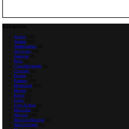
Kategorien
Action
(35)
Anime
(82)
Anthologien
(4)
Artbooks
(30)
Autoren
(8)
Blog
(2)
Charakterguide
(6)
Comedy
(6)
Drama
(2)
Fantasy
(39)
Historisch
(61)
Horror
(2)
Krimi
(1)
Liebe
(2)
Live-Action
(3)
Mangaka
(38)
Mangas
(36)
Mangawebseiten
(1)
Mangawelten
(1)