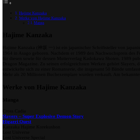
Hajime Kanzaka
Werke von Hajime Kanzaka
Manga
Hajime Kanzaka
Hajime Kanzaka (神坂 一) ist ein japanischer Schriftsteller von japani
1964 in Asago geboren. Nachdem er 1989 den Nachwuchspreis des Fuj
für diesen sowie für dessen Mutterverlag Kadokawa Shoten. 1989 publ
Dragon Magazine. Zu seinen erfolgreichsten Werken gehört Slayers, d
entwickelte sich zu einer Romanserie, die insgesamt 50 Bände umfass
Mehr als 20 Millionen Buchexemplare wurden verkauft. Am bekannt
Werke von Hajime Kanzaka
Manga
Cross Cadia
Slayers – Super Explosive Demon Story
Higaeri Quest
Kanzaka Hajime Korekushon
Lost Universe
Lost Universe Special