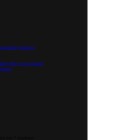
schreiber
Autoren
utoren
ind mit
*
markiert