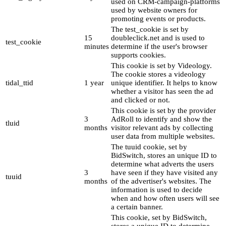
used on CRM-campaign-platforms
used by website owners for
promoting events or products.
The test_cookie is set by
15
doubleclick.net and is used to
test_cookie
minutes
determine if the user's browser
supports cookies.
This cookie is set by Videology.
The cookie stores a videology
tidal_ttid
1 year
unique identifier. It helps to know
whether a visitor has seen the ad
and clicked or not.
This cookie is set by the provider
3
AdRoll to identify and show the
tluid
months
visitor relevant ads by collecting
user data from multiple websites.
The tuuid cookie, set by
BidSwitch, stores an unique ID to
determine what adverts the users
3
have seen if they have visited any
tuuid
months
of the advertiser's websites. The
information is used to decide
when and how often users will see
a certain banner.
This cookie, set by BidSwitch,
stores a unique ID to determine