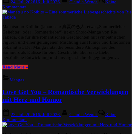
24. Juli 2026
16. Juli 2026
Claudia Wendt
Keine
on
zu
Kommentare
Manatsu
no
Koibito
Manatsu no Koibito (japanisch: 真夏の恋人, etwa „Sommerlicher
–
Eine
Geliebter“ oder „Sommerliebe“) ist ein Shōjo-Manga von Rie
sommerliche
Takada, die für ihre romantischen Geschichten mit sympathischen
Liebesgeschichte
Figuren und einer gelungenen Mischung aus Humor und Emotionen
von
bekannt ist. Der Manga nutzt die besondere Atmosphäre des
Rie
Sommers als Kulisse für eine Geschichte über erste Liebe,
Takada
persönliche Entwicklung und unvergessliche Begegnungen….
“Manatsu
Read More
»
no
Koibito
Mangas
–
Eine
Love Get You – Romantische Verwicklungen
sommerliche
Liebesgeschichte
mit Herz und Humor
von
Rie
Posted
By
Takada”
23. Juli 2026
16. Juli 2026
Claudia Wendt
Keine
on
zu
Kommentare
Love
Get