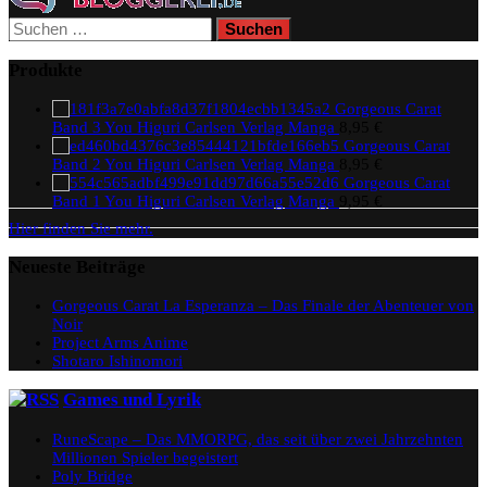
Suchen
nach:
Produkte
Gorgeous Carat
Band 3 You Higuri Carlsen Verlag Manga
8,95
€
Gorgeous Carat
Band 2 You Higuri Carlsen Verlag Manga
8,95
€
Gorgeous Carat
Band 1 You Higuri Carlsen Verlag Manga
9,95
€
Hier finden Sie mehr.
Neueste Beiträge
Gorgeous Carat La Esperanza – Das Finale der Abenteuer von
Noir
Project Arms Anime
Shotaro Ishinomori
Games und Lyrik
RuneScape – Das MMORPG, das seit über zwei Jahrzehnten
Millionen Spieler begeistert
Poly Bridge