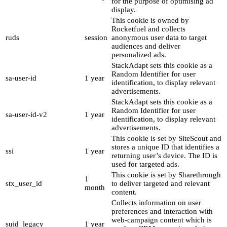
for the purpose of optimising ad
display.
This cookie is owned by
Rocketfuel and collects
ruds
session
anonymous user data to target
audiences and deliver
personalized ads.
StackAdapt sets this cookie as a
Random Identifier for user
sa-user-id
1 year
identification, to display relevant
advertisements.
StackAdapt sets this cookie as a
Random Identifier for user
sa-user-id-v2
1 year
identification, to display relevant
advertisements.
This cookie is set by SiteScout and
stores a unique ID that identifies a
ssi
1 year
returning user’s device. The ID is
used for targeted ads.
This cookie is set by Sharethrough
1
stx_user_id
to deliver targeted and relevant
month
content.
Collects information on user
preferences and interaction with
web-campaign content which is
suid_legacy
1 year