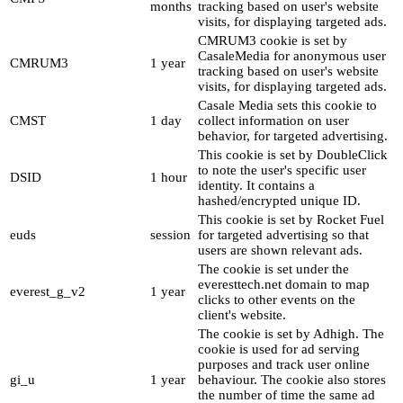
months
tracking based on user's website
visits, for displaying targeted ads.
CMRUM3 cookie is set by
CasaleMedia for anonymous user
CMRUM3
1 year
tracking based on user's website
visits, for displaying targeted ads.
Casale Media sets this cookie to
CMST
1 day
collect information on user
behavior, for targeted advertising.
This cookie is set by DoubleClick
to note the user's specific user
DSID
1 hour
identity. It contains a
hashed/encrypted unique ID.
This cookie is set by Rocket Fuel
euds
session
for targeted advertising so that
users are shown relevant ads.
The cookie is set under the
everesttech.net domain to map
everest_g_v2
1 year
clicks to other events on the
client's website.
The cookie is set by Adhigh. The
cookie is used for ad serving
purposes and track user online
gi_u
1 year
behaviour. The cookie also stores
the number of time the same ad