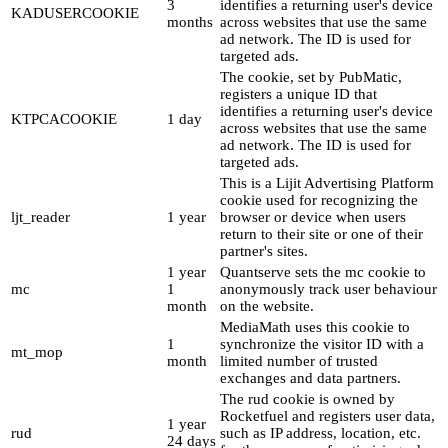
3
identifies a returning user's device
KADUSERCOOKIE
months
across websites that use the same
ad network. The ID is used for
targeted ads.
The cookie, set by PubMatic,
registers a unique ID that
identifies a returning user's device
KTPCACOOKIE
1 day
across websites that use the same
ad network. The ID is used for
targeted ads.
This is a Lijit Advertising Platform
cookie used for recognizing the
ljt_reader
1 year
browser or device when users
return to their site or one of their
partner's sites.
1 year
Quantserve sets the mc cookie to
mc
1
anonymously track user behaviour
month
on the website.
MediaMath uses this cookie to
1
synchronize the visitor ID with a
mt_mop
month
limited number of trusted
exchanges and data partners.
The rud cookie is owned by
Rocketfuel and registers user data,
1 year
rud
such as IP address, location, etc.
24 days