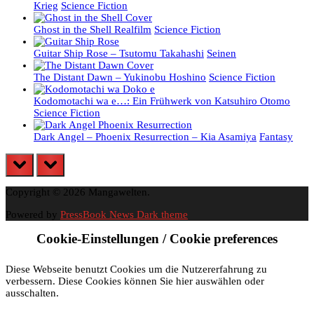
Krieg
Science Fiction
Ghost in the Shell Realfilm
Science Fiction
Guitar Ship Rose – Tsutomu Takahashi
Seinen
The Distant Dawn – Yukinobu Hoshino
Science Fiction
Kodomotachi wa e…: Ein Frühwerk von Katsuhiro Otomo
Science Fiction
Dark Angel – Phoenix Resurrection – Kia Asamiya
Fantasy
prev
next
Copyright © 2026 Mangawelten.
Powered by
PressBook News Dark theme
Cookie-Einstellungen / Cookie preferences
Diese Webseite benutzt Cookies um die Nutzererfahrung zu
verbessern. Diese Cookies können Sie hier auswählen oder
ausschalten.