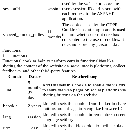
used by the website to store the
sessionId
session
user's session ID and is sent with
each request to the ASP.NET
application.
The cookie is set by the GDPR
Cookie Consent plugin and is used
11
viewed_cookie_policy
to store whether or not user has
months
consented to the use of cookies. It
does not store any personal data.
Functional
Functional
Functional cookies help to perform certain functionalities like
sharing the content of the website on social media platforms, collect
feedbacks, and other third-party features.
Cookie
Dauer
Beschreibung
5
AddThis sets this cookie to enable the visitors
months
_uid
to share the web pages on social platforms via
27
sharing buttons on the website.
days
LinkedIn sets this cookie from LinkedIn share
bcookie
2 years
buttons and ad tags to recognize browser ID.
LinkedIn sets this cookie to remember a user's
lang
session
language setting.
LinkedIn sets the lidc cookie to facilitate data
lidc
1 day