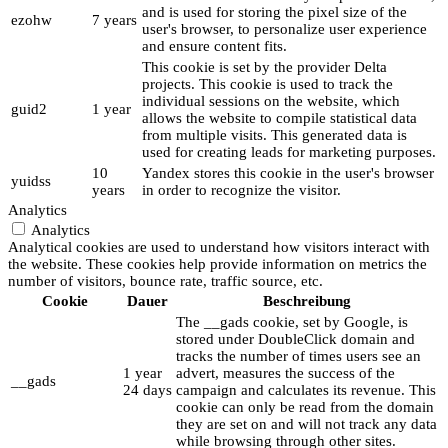
and is used for storing the pixel size of the
ezohw
7 years
user's browser, to personalize user experience
and ensure content fits.
This cookie is set by the provider Delta
projects. This cookie is used to track the
individual sessions on the website, which
guid2
1 year
allows the website to compile statistical data
from multiple visits. This generated data is
used for creating leads for marketing purposes.
10
Yandex stores this cookie in the user's browser
yuidss
years
in order to recognize the visitor.
Analytics
Analytics
Analytical cookies are used to understand how visitors interact with
the website. These cookies help provide information on metrics the
number of visitors, bounce rate, traffic source, etc.
Cookie
Dauer
Beschreibung
The __gads cookie, set by Google, is
stored under DoubleClick domain and
tracks the number of times users see an
1 year
advert, measures the success of the
__gads
24 days
campaign and calculates its revenue. This
cookie can only be read from the domain
they are set on and will not track any data
while browsing through other sites.