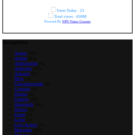
Users Today : 23
Total views : 45088
Powered By
WPS Visitor Counter
Kategorien
Action
(35)
Anime
(82)
Anthologien
(4)
Artbooks
(30)
Autoren
(8)
Blog
(2)
Charakterguide
(6)
Comedy
(6)
Drama
(2)
Fantasy
(39)
Historisch
(61)
Horror
(2)
Krimi
(1)
Liebe
(2)
Live-Action
(3)
Mangaka
(38)