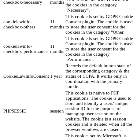
checkbox-necessary
months
the cookies in the category
"Necessary".
This cookie is set by GDPR Cookie
cookielawinfo-
11
Consent plugin. The cookie is used
checkbox-others
months
to store the user consent for the
cookies in the category "Other.
This cookie is set by GDPR Cookie
Consent plugin. The cookie is used
cookielawinfo-
11
to store the user consent for the
checkbox-performance
months
cookies in the category
"Performance".
Records the default button state of
the corresponding category & the
CookieLawInfoConsent
1 year
status of CCPA. It works only in
coordination with the primary
cookie.
This cookie is native to PHP
applications. The cookie is used to
store and identify a users' unique
session ID for the purpose of
PHPSESSID
session
managing user session on the
website. The cookie is a session
cookies and is deleted when all the
browser windows are closed.
This cookie, set by Microsoft, is