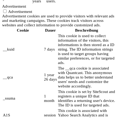
years
users.
Advertisement
Advertisement
Advertisement cookies are used to provide visitors with relevant ads
and marketing campaigns. These cookies track visitors across
websites and collect information to provide customized ads.
Cookie
Dauer
Beschreibung
This cookie is used to collect
information of the visitors, this
informations is then stored as a ID
__kuid
7 days
string. The ID information strings
is used to target groups having
similar preferences, or for targeted
ads.
The __qca cookie is associated
with Quantcast. This anonymous
1 year
__qca
data helps us to better understand
26 days
users' needs and customize the
website accordingly.
This cookie is set by SiteScout and
1
registers a unique ID that
_ssuma
month
identifies a returning user's device.
The ID is used for targeted ads.
This cookie is associated with
A1S
session
Yahoo Search Analytics and is