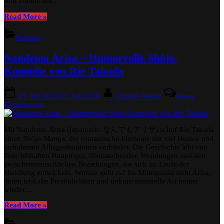
sein Thema mit…
Thema
“Oshiri
Read More
»
Ai
–
Mangas
Shinsatsuchuu
–
Nandemo Arisa – Humorvolle Shōjo-
Humorvolle
Arztkomödie
Komödie von Rie Takada
mit
ungewöhnlichem
Posted
By
Thema”
25. Juli 2026
16. Juli 2026
Claudia Wendt
Keine
on
zu
Kommentare
Nandemo
Arisa
Mit Nandemo Arisa (japanisch: なんでもアリサ) schuf Rie Takada
–
Humorvolle
einen Shōjo-Manga, der romantische Elemente mit viel Humor und
Shōjo-
turbulenten Alltagssituationen verbindet. Die Geschichte lebt von
Komödie
ihrer lebhaften Hauptfigur, überraschenden Wendungen und den
von
zwischenmenschlichen Beziehungen, die sich im Laufe der
Rie
Handlung entwickeln. Worum geht es? Im Mittelpunkt steht Arisa,
Takada
deren lebhafte Persönlichkeit und unkonventionelle Art immer
wieder…
“Nandemo
Read More
»
Arisa
–