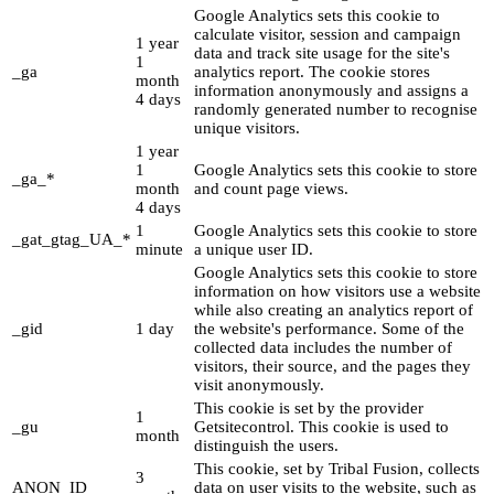
Google Analytics sets this cookie to
calculate visitor, session and campaign
1 year
data and track site usage for the site's
1
_ga
analytics report. The cookie stores
month
information anonymously and assigns a
4 days
randomly generated number to recognise
unique visitors.
1 year
1
Google Analytics sets this cookie to store
_ga_*
month
and count page views.
4 days
1
Google Analytics sets this cookie to store
_gat_gtag_UA_*
minute
a unique user ID.
Google Analytics sets this cookie to store
information on how visitors use a website
while also creating an analytics report of
_gid
1 day
the website's performance. Some of the
collected data includes the number of
visitors, their source, and the pages they
visit anonymously.
This cookie is set by the provider
1
_gu
Getsitecontrol. This cookie is used to
month
distinguish the users.
This cookie, set by Tribal Fusion, collects
3
ANON_ID
data on user visits to the website, such as