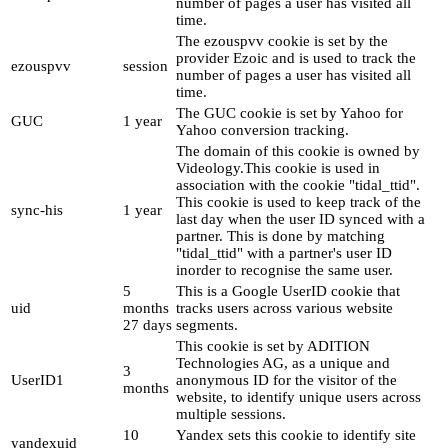
number of pages a user has visited all
time.
The ezouspvv cookie is set by the
provider Ezoic and is used to track the
ezouspvv
session
number of pages a user has visited all
time.
The GUC cookie is set by Yahoo for
GUC
1 year
Yahoo conversion tracking.
The domain of this cookie is owned by
Videology.This cookie is used in
association with the cookie "tidal_ttid".
This cookie is used to keep track of the
sync-his
1 year
last day when the user ID synced with a
partner. This is done by matching
"tidal_ttid" with a partner's user ID
inorder to recognise the same user.
5
This is a Google UserID cookie that
uid
months
tracks users across various website
27 days
segments.
This cookie is set by ADITION
Technologies AG, as a unique and
3
UserID1
anonymous ID for the visitor of the
months
website, to identify unique users across
multiple sessions.
10
Yandex sets this cookie to identify site
yandexuid