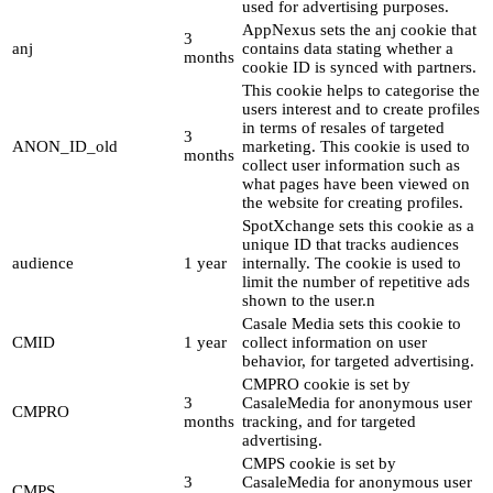
used for advertising purposes.
AppNexus sets the anj cookie that
3
anj
contains data stating whether a
months
cookie ID is synced with partners.
This cookie helps to categorise the
users interest and to create profiles
in terms of resales of targeted
3
ANON_ID_old
marketing. This cookie is used to
months
collect user information such as
what pages have been viewed on
the website for creating profiles.
SpotXchange sets this cookie as a
unique ID that tracks audiences
audience
1 year
internally. The cookie is used to
limit the number of repetitive ads
shown to the user.n
Casale Media sets this cookie to
CMID
1 year
collect information on user
behavior, for targeted advertising.
CMPRO cookie is set by
3
CasaleMedia for anonymous user
CMPRO
months
tracking, and for targeted
advertising.
CMPS cookie is set by
3
CasaleMedia for anonymous user
CMPS