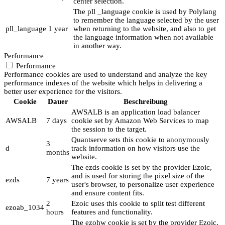
center selection.
The pll _language cookie is used by Polylang
to remember the language selected by the user
pll_language
1 year
when returning to the website, and also to get
the language information when not available
in another way.
Performance
Performance
Performance cookies are used to understand and analyze the key
performance indexes of the website which helps in delivering a
better user experience for the visitors.
Cookie
Dauer
Beschreibung
AWSALB is an application load balancer
AWSALB
7 days
cookie set by Amazon Web Services to map
the session to the target.
Quantserve sets this cookie to anonymously
3
d
track information on how visitors use the
months
website.
The ezds cookie is set by the provider Ezoic,
and is used for storing the pixel size of the
ezds
7 years
user's browser, to personalize user experience
and ensure content fits.
2
Ezoic uses this cookie to split test different
ezoab_1034
hours
features and functionality.
The ezohw cookie is set by the provider Ezoic,