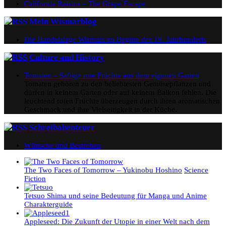
California Raisins – The Grape Escape
Mein Wismarblog
Die Handelslage Wismars zu Beginn des 19. Jahrhunderts
Culture and History
Tomaten – Saftige rote Früchte aus dem eigenen Garten
Tomaten gehören zu den beliebtesten Gemüsepflanzen und
dürfen in keinem Garten oder auf keinem Balkon fehlen. Die
leuchtend roten Früchte überzeugen durch ihren aromatischen
Geschmack und ihre Vielseitigkeit in der Küche.
Schreibabenteuer
Wünsche und Bestreben
The Two Faces of Tomorrow – Yukinobu Hoshino
Science
Fiction
Tetsuo Shima und seine Bedeutung für Manga und Anime
Charakterguide
Appleseed: Die Zukunft der Utopie in einer Welt nach dem