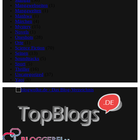
Mangas
(36)
Mangawebseiten
(1)
Mangawelten
(1)
Manhwa
(1)
Märchen
(4)
Mystery
(15)
Novels
(1)
Oneshots
(28)
Orte
(1)
Science Fiction
(70)
Seinen
(13)
Soundtracks
(5)
Sport
(5)
Thriller
(16)
Uncategorized
(37)
Yaoi
(6)