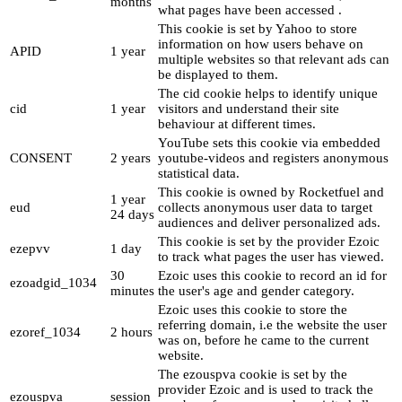
months
what pages have been accessed .
This cookie is set by Yahoo to store
information on how users behave on
APID
1 year
multiple websites so that relevant ads can
be displayed to them.
The cid cookie helps to identify unique
cid
1 year
visitors and understand their site
behaviour at different times.
YouTube sets this cookie via embedded
CONSENT
2 years
youtube-videos and registers anonymous
statistical data.
This cookie is owned by Rocketfuel and
1 year
eud
collects anonymous user data to target
24 days
audiences and deliver personalized ads.
This cookie is set by the provider Ezoic
ezepvv
1 day
to track what pages the user has viewed.
30
Ezoic uses this cookie to record an id for
ezoadgid_1034
minutes
the user's age and gender category.
Ezoic uses this cookie to store the
referring domain, i.e the website the user
ezoref_1034
2 hours
was on, before he came to the current
website.
The ezouspva cookie is set by the
provider Ezoic and is used to track the
ezouspva
session