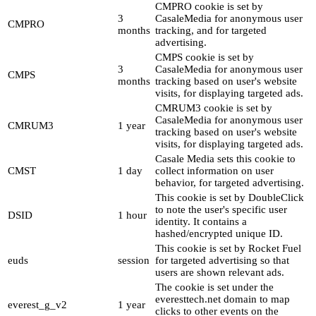
CMPRO cookie is set by
3
CasaleMedia for anonymous user
CMPRO
months
tracking, and for targeted
advertising.
CMPS cookie is set by
3
CasaleMedia for anonymous user
CMPS
months
tracking based on user's website
visits, for displaying targeted ads.
CMRUM3 cookie is set by
CasaleMedia for anonymous user
CMRUM3
1 year
tracking based on user's website
visits, for displaying targeted ads.
Casale Media sets this cookie to
CMST
1 day
collect information on user
behavior, for targeted advertising.
This cookie is set by DoubleClick
to note the user's specific user
DSID
1 hour
identity. It contains a
hashed/encrypted unique ID.
This cookie is set by Rocket Fuel
euds
session
for targeted advertising so that
users are shown relevant ads.
The cookie is set under the
everesttech.net domain to map
everest_g_v2
1 year
clicks to other events on the