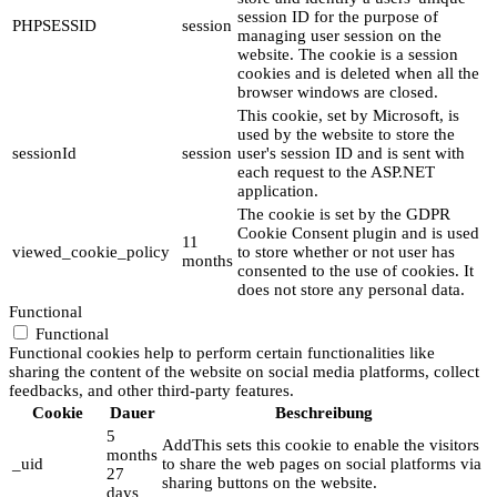
session ID for the purpose of
PHPSESSID
session
managing user session on the
website. The cookie is a session
cookies and is deleted when all the
browser windows are closed.
This cookie, set by Microsoft, is
used by the website to store the
sessionId
session
user's session ID and is sent with
each request to the ASP.NET
application.
The cookie is set by the GDPR
Cookie Consent plugin and is used
11
viewed_cookie_policy
to store whether or not user has
months
consented to the use of cookies. It
does not store any personal data.
Functional
Functional
Functional cookies help to perform certain functionalities like
sharing the content of the website on social media platforms, collect
feedbacks, and other third-party features.
Cookie
Dauer
Beschreibung
5
AddThis sets this cookie to enable the visitors
months
_uid
to share the web pages on social platforms via
27
sharing buttons on the website.
days