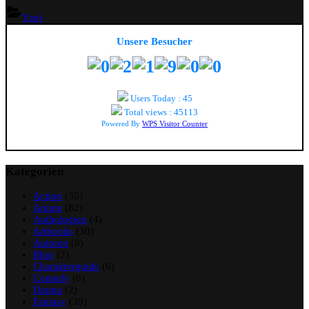
Down
Yaoi
–
Tohru
Unsere Besucher
Kousaka”
Users Today : 45
Total views : 45113
Powered By
WPS Visitor Counter
Kategorien
Action
(35)
Anime
(82)
Anthologien
(4)
Artbooks
(30)
Autoren
(8)
Blog
(2)
Charakterguide
(6)
Comedy
(6)
Drama
(2)
Fantasy
(39)