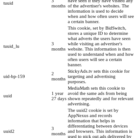
3
have seen if they have visited any
tuuid
months
of the advertiser's websites. The
information is used to decide
when and how often users will see
a certain banner.
This cookie, set by BidSwitch,
stores a unique ID to determine
what adverts the users have seen
3
while visiting an advertiser's
tuuid_lu
months
website. This information is then
used to understand when and how
often users will see a certain
banner.
StickyAds.tv sets this cookie for
2
uid-bp-159
targeting and advertising
months
purposes.
MediaMath sets this cookie to
1 year
avoid the same ads from being
uuid
27 days
shown repeatedly and for relevant
advertising.
The uuid2 cookie is set by
AppNexus and records
information that helps in
differentiating between devices
3
uuid2
and browsers. This information is
months
used to pick out ads delivered by