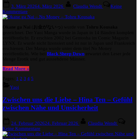
Posted
By
3. März 2026
4. März 2026
Claudia Wendt
Keine
on
zu
Kommentare
Okane
ga
Okane ga Nai
(
お金がないっ
) wurde von
Tohru Kousaka
Nai
–
gezeichnet. Der Yaoi Manga wurde in Japan in 14 Bänden komplett
No
veröffentlicht. Er erschien 2002 bei Gentosha im Comic Magazin
Money
LYNX. Er wurde nicht lizensiert und ist nur in Japan und Frankreich
–
erschienen. Der Manga wurde unter dem titel No Money
Tohru
veröffentlicht. Wie bei
Black Sheep Down
erwartet den Leser jede
Kousaka
Menge Erotik und gut aussehdene Männer.
“Okane
Read More
»
ga
Pages:
1
2
3
4
5
Nai
–
Yaoi
No
Money
Zwischen uns die Liebe – Hina Ten – Gefühl
–
Tohru
zwischen Nähe und Unsicherheit
Kousaka”
Posted
By
24. Februar 2026
24. Februar 2026
Claudia Wendt
on
zu
Keine Kommentare
Zwischen
uns