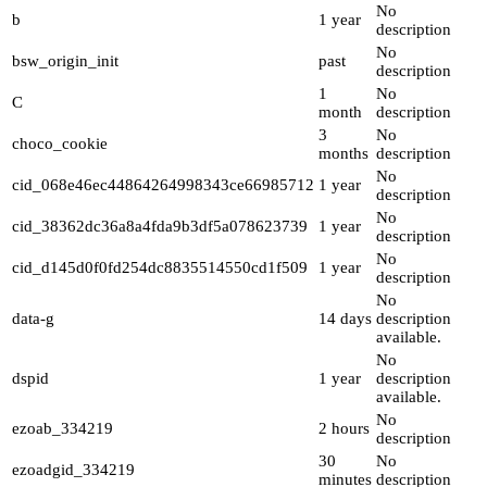
No
b
1 year
description
No
bsw_origin_init
past
description
1
No
C
month
description
3
No
choco_cookie
months
description
No
cid_068e46ec44864264998343ce66985712
1 year
description
No
cid_38362dc36a8a4fda9b3df5a078623739
1 year
description
No
cid_d145d0f0fd254dc8835514550cd1f509
1 year
description
No
data-g
14 days
description
available.
No
dspid
1 year
description
available.
No
ezoab_334219
2 hours
description
30
No
ezoadgid_334219
minutes
description