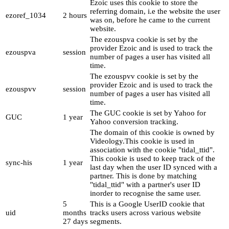
Ezoic uses this cookie to store the
referring domain, i.e the website the user
ezoref_1034
2 hours
was on, before he came to the current
website.
The ezouspva cookie is set by the
provider Ezoic and is used to track the
ezouspva
session
number of pages a user has visited all
time.
The ezouspvv cookie is set by the
provider Ezoic and is used to track the
ezouspvv
session
number of pages a user has visited all
time.
The GUC cookie is set by Yahoo for
GUC
1 year
Yahoo conversion tracking.
The domain of this cookie is owned by
Videology.This cookie is used in
association with the cookie "tidal_ttid".
This cookie is used to keep track of the
sync-his
1 year
last day when the user ID synced with a
partner. This is done by matching
"tidal_ttid" with a partner's user ID
inorder to recognise the same user.
5
This is a Google UserID cookie that
uid
months
tracks users across various website
27 days
segments.