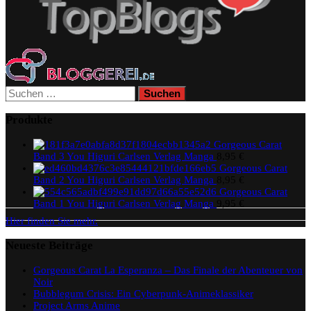
Suchen
nach:
Produkte
Gorgeous Carat
Band 3 You Higuri Carlsen Verlag Manga
8,95
€
Gorgeous Carat
Band 2 You Higuri Carlsen Verlag Manga
8,95
€
Gorgeous Carat
Band 1 You Higuri Carlsen Verlag Manga
9,95
€
Hier finden Sie mehr.
Neueste Beiträge
Gorgeous Carat La Esperanza – Das Finale der Abenteuer von
Noir
Bubblegum Crisis: Ein Cyberpunk-Animeklassiker
Project Arms Anime