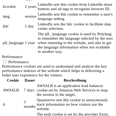
LinkedIn sets this cookie from LinkedIn share
bcookie
2 years
buttons and ad tags to recognize browser ID.
LinkedIn sets this cookie to remember a user's
lang
session
language setting.
LinkedIn sets the lidc cookie to facilitate data
lidc
1 day
center selection.
The pll _language cookie is used by Polylang
to remember the language selected by the user
pll_language
1 year
when returning to the website, and also to get
the language information when not available
in another way.
Performance
Performance
Performance cookies are used to understand and analyze the key
performance indexes of the website which helps in delivering a
better user experience for the visitors.
Cookie
Dauer
Beschreibung
AWSALB is an application load balancer
AWSALB
7 days
cookie set by Amazon Web Services to map
the session to the target.
Quantserve sets this cookie to anonymously
3
d
track information on how visitors use the
months
website.
The ezds cookie is set by the provider Ezoic,