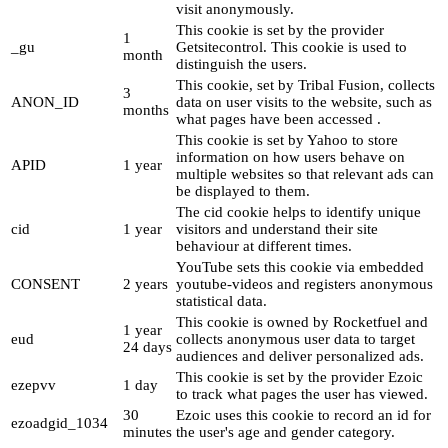
visit anonymously.
This cookie is set by the provider
1
_gu
Getsitecontrol. This cookie is used to
month
distinguish the users.
This cookie, set by Tribal Fusion, collects
3
ANON_ID
data on user visits to the website, such as
months
what pages have been accessed .
This cookie is set by Yahoo to store
information on how users behave on
APID
1 year
multiple websites so that relevant ads can
be displayed to them.
The cid cookie helps to identify unique
cid
1 year
visitors and understand their site
behaviour at different times.
YouTube sets this cookie via embedded
CONSENT
2 years
youtube-videos and registers anonymous
statistical data.
This cookie is owned by Rocketfuel and
1 year
eud
collects anonymous user data to target
24 days
audiences and deliver personalized ads.
This cookie is set by the provider Ezoic
ezepvv
1 day
to track what pages the user has viewed.
30
Ezoic uses this cookie to record an id for
ezoadgid_1034
minutes
the user's age and gender category.