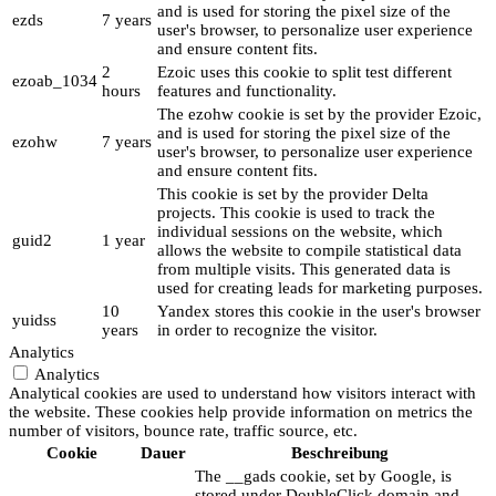
and is used for storing the pixel size of the
ezds
7 years
user's browser, to personalize user experience
and ensure content fits.
2
Ezoic uses this cookie to split test different
ezoab_1034
hours
features and functionality.
The ezohw cookie is set by the provider Ezoic,
and is used for storing the pixel size of the
ezohw
7 years
user's browser, to personalize user experience
and ensure content fits.
This cookie is set by the provider Delta
projects. This cookie is used to track the
individual sessions on the website, which
guid2
1 year
allows the website to compile statistical data
from multiple visits. This generated data is
used for creating leads for marketing purposes.
10
Yandex stores this cookie in the user's browser
yuidss
years
in order to recognize the visitor.
Analytics
Analytics
Analytical cookies are used to understand how visitors interact with
the website. These cookies help provide information on metrics the
number of visitors, bounce rate, traffic source, etc.
Cookie
Dauer
Beschreibung
The __gads cookie, set by Google, is
stored under DoubleClick domain and