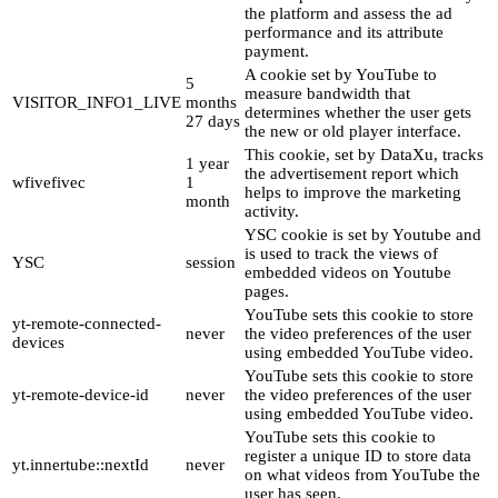
the platform and assess the ad
performance and its attribute
payment.
A cookie set by YouTube to
5
measure bandwidth that
VISITOR_INFO1_LIVE
months
determines whether the user gets
27 days
the new or old player interface.
This cookie, set by DataXu, tracks
1 year
the advertisement report which
wfivefivec
1
helps to improve the marketing
month
activity.
YSC cookie is set by Youtube and
is used to track the views of
YSC
session
embedded videos on Youtube
pages.
YouTube sets this cookie to store
yt-remote-connected-
never
the video preferences of the user
devices
using embedded YouTube video.
YouTube sets this cookie to store
yt-remote-device-id
never
the video preferences of the user
using embedded YouTube video.
YouTube sets this cookie to
register a unique ID to store data
yt.innertube::nextId
never
on what videos from YouTube the
user has seen.