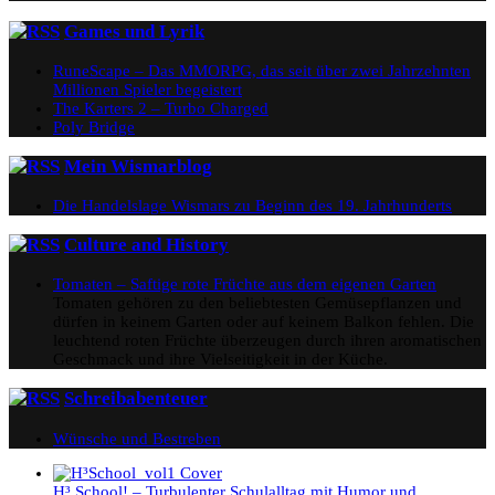
Games und Lyrik
RuneScape – Das MMORPG, das seit über zwei Jahrzehnten
Millionen Spieler begeistert
The Karters 2 – Turbo Charged
Poly Bridge
Mein Wismarblog
Die Handelslage Wismars zu Beginn des 19. Jahrhunderts
Culture and History
Tomaten – Saftige rote Früchte aus dem eigenen Garten
Tomaten gehören zu den beliebtesten Gemüsepflanzen und
dürfen in keinem Garten oder auf keinem Balkon fehlen. Die
leuchtend roten Früchte überzeugen durch ihren aromatischen
Geschmack und ihre Vielseitigkeit in der Küche.
Schreibabenteuer
Wünsche und Bestreben
H³ School! – Turbulenter Schulalltag mit Humor und