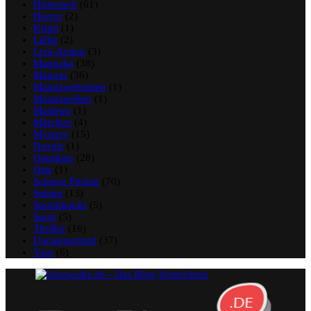
Historisch
(61)
Horror
(2)
Krimi
(1)
Liebe
(2)
Live-Action
(3)
Mangaka
(38)
Mangas
(36)
Mangawebseiten
(1)
Mangawelten
(1)
Manhwa
(1)
Märchen
(4)
Mystery
(15)
Novels
(1)
Oneshots
(28)
Orte
(1)
Science Fiction
(70)
Seinen
(13)
Soundtracks
(5)
Sport
(5)
Thriller
(16)
Uncategorized
(37)
Yaoi
(6)