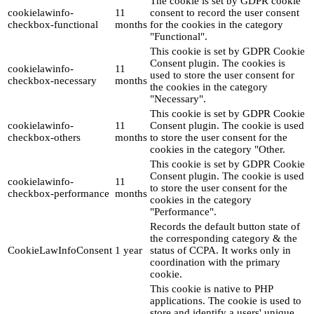
The cookie is set by GDPR cookie
cookielawinfo-
11
consent to record the user consent
checkbox-functional
months
for the cookies in the category
"Functional".
This cookie is set by GDPR Cookie
Consent plugin. The cookies is
cookielawinfo-
11
used to store the user consent for
checkbox-necessary
months
the cookies in the category
"Necessary".
This cookie is set by GDPR Cookie
cookielawinfo-
11
Consent plugin. The cookie is used
checkbox-others
months
to store the user consent for the
cookies in the category "Other.
This cookie is set by GDPR Cookie
Consent plugin. The cookie is used
cookielawinfo-
11
to store the user consent for the
checkbox-performance
months
cookies in the category
"Performance".
Records the default button state of
the corresponding category & the
CookieLawInfoConsent
1 year
status of CCPA. It works only in
coordination with the primary
cookie.
This cookie is native to PHP
applications. The cookie is used to
store and identify a users' unique