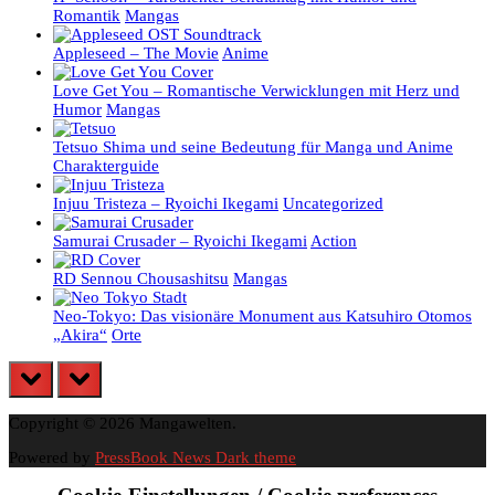
Romantik
Mangas
Appleseed – The Movie
Anime
Love Get You – Romantische Verwicklungen mit Herz und
Humor
Mangas
Tetsuo Shima und seine Bedeutung für Manga und Anime
Charakterguide
Injuu Tristeza – Ryoichi Ikegami
Uncategorized
Samurai Crusader – Ryoichi Ikegami
Action
RD Sennou Chousashitsu
Mangas
Neo-Tokyo: Das visionäre Monument aus Katsuhiro Otomos
„Akira“
Orte
prev
next
Copyright © 2026 Mangawelten.
Powered by
PressBook News Dark theme