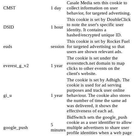
Casale Media sets this cookie to
CMST
1 day
collect information on user
behavior, for targeted advertising.
This cookie is set by DoubleClick
to note the user's specific user
DSID
1 hour
identity. It contains a
hashed/encrypted unique ID.
This cookie is set by Rocket Fuel
euds
session
for targeted advertising so that
users are shown relevant ads.
The cookie is set under the
everesttech.net domain to map
everest_g_v2
1 year
clicks to other events on the
client's website.
The cookie is set by Adhigh. The
cookie is used for ad serving
purposes and track user online
gi_u
1 year
behaviour. The cookie also stores
the number of time the same ad
was delivered, it shows the
effectiveness of each ad.
BidSwitch sets the google_push
cookie as a user identifier to allow
5
google_push
multiple advertisers to share user
minutes
profile identities when a web page