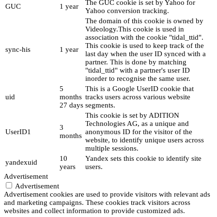
The GUC cookie is set by Yahoo for
GUC
1 year
Yahoo conversion tracking.
The domain of this cookie is owned by
Videology.This cookie is used in
association with the cookie "tidal_ttid".
This cookie is used to keep track of the
sync-his
1 year
last day when the user ID synced with a
partner. This is done by matching
"tidal_ttid" with a partner's user ID
inorder to recognise the same user.
5
This is a Google UserID cookie that
uid
months
tracks users across various website
27 days
segments.
This cookie is set by ADITION
Technologies AG, as a unique and
3
UserID1
anonymous ID for the visitor of the
months
website, to identify unique users across
multiple sessions.
10
Yandex sets this cookie to identify site
yandexuid
years
users.
Advertisement
Advertisement
Advertisement cookies are used to provide visitors with relevant ads
and marketing campaigns. These cookies track visitors across
websites and collect information to provide customized ads.