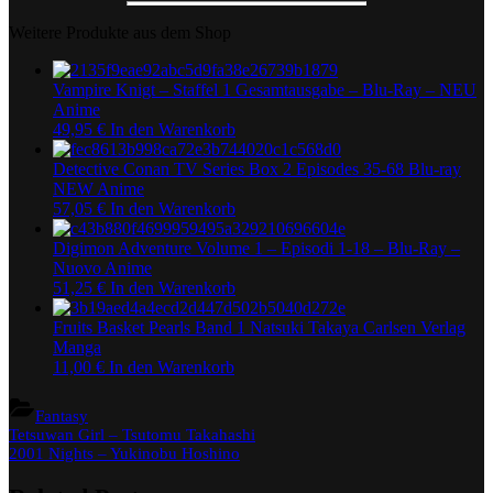
Weitere Produkte aus dem Shop
Vampire Knigt – Staffel 1 Gesamtausgabe – Blu-Ray – NEU
Anime
49,95
€
In den Warenkorb
Detective Conan TV Series Box 2 Episodes 35-68 Blu-ray
NEW Anime
57,05
€
In den Warenkorb
Digimon Adventure Volume 1 – Episodi 1-18 – Blu-Ray –
Nuovo Anime
51,25
€
In den Warenkorb
Fruits Basket Pearls Band 1 Natsuki Takaya Carlsen Verlag
Manga
11,00
€
In den Warenkorb
Fantasy
Beitragsnavigation
Previous
Tetsuwan Girl – Tsutomu Takahashi
Post:
Next
2001 Nights – Yukinobu Hoshino
Post: