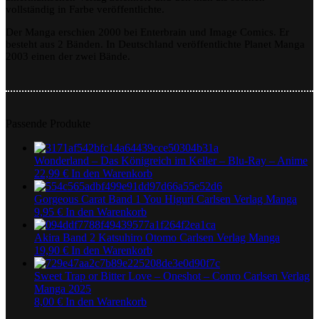
vollständig in Farbe veröffentlichte.
Der Manga erschien 2000 bei Enterbrain und Image Comics. Er
besteht aus 2 Bänden. In Deutschland veröffentlichte Planet Manga
2003 einen der zwei Bände.
Passende Produkte
Wonderland – Das Königreich im Keller – Blu-Ray – Anime
22,99
€
In den Warenkorb
Gorgeous Carat Band 1 You Higuri Carlsen Verlag Manga
9,95
€
In den Warenkorb
Akira Band 2 Katsuhiro Otomo Carlsen Verlag Manga
19,90
€
In den Warenkorb
Sweet Trap or Bitter Love – Oneshot – Conro Carlsen Verlag
Manga 2025
8,00
€
In den Warenkorb