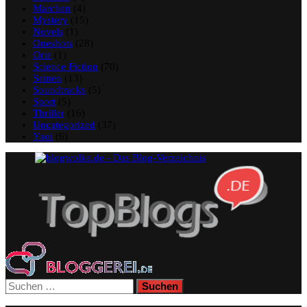
Märchen
(4)
Mystery
(15)
Novels
(1)
Oneshots
(28)
Orte
(1)
Science Fiction
(70)
Seinen
(13)
Soundtracks
(5)
Sport
(5)
Thriller
(16)
Uncategorized
(37)
Yaoi
(6)
Suchen
nach: