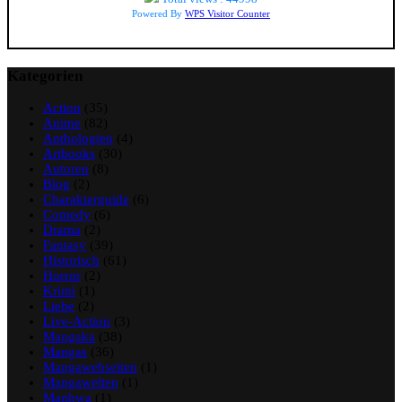
Powered By
WPS Visitor Counter
Kategorien
Action
(35)
Anime
(82)
Anthologien
(4)
Artbooks
(30)
Autoren
(8)
Blog
(2)
Charakterguide
(6)
Comedy
(6)
Drama
(2)
Fantasy
(39)
Historisch
(61)
Horror
(2)
Krimi
(1)
Liebe
(2)
Live-Action
(3)
Mangaka
(38)
Mangas
(36)
Mangawebseiten
(1)
Mangawelten
(1)
Manhwa
(1)