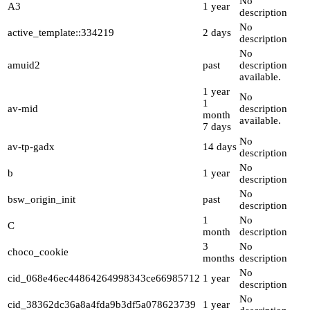
No
A3
1 year
description
No
active_template::334219
2 days
description
No
amuid2
past
description
available.
1 year
No
1
av-mid
description
month
available.
7 days
No
av-tp-gadx
14 days
description
No
b
1 year
description
No
bsw_origin_init
past
description
1
No
C
month
description
3
No
choco_cookie
months
description
No
cid_068e46ec44864264998343ce66985712
1 year
description
No
cid_38362dc36a8a4fda9b3df5a078623739
1 year