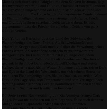
Mannes sich durch seine Fähigkeit mit dem Schwert bestimmt, liegt
–
das mysteriöse zentrale Land Oukoku. Oukoku ist von den Ländern
Phoenix
der vier Winde umgeben und ein Land in ständigem Aufruhr und
Resurrection
sinnlosem Kampf. Die Herrscher der Länder der vier Winde, bekannt
–
als Phantomheilige, bekamen die anstrengende Aufgabe, Frieden
Kia
und Ordnung in ihren einzelnen Gebieten zu wahren. Es wird
Asamiya
angenommen, dass der Frieden die einzelnen Gebiete von ganz
Oukoku vereint.
Dark Yokuo ist Herrscher über das Land des Südwinds, der
Phantomheilige des Roten Phönix. Als Schwertkämpfer und
erfahrener Krieger muss Dark noch viel über die Verwaltung seines
Landes lernen. An seiner Seite steht sein vertrauenswürdiger
Feengeist Kyo. Im Laufe der Jahre hat Kyo lange Zeit jedem
Phantomheiligen des Roten Phönix als Ratgeber und Beschützer
gedient. In ihr findet Dark jedoch die heißköpfigste und sturste
Heilige, die es je gab. Als im Westen Probleme auftreten, reisen Dark
und Kyo in das Land des Westwindes, um sich seinem Herrscher
Leen, dem Phantomheiligen des Blauen Drachen, zu stellen. Wird
Dark in der Lage sein, sein Temperament und sein Verlangen nach
dem unglaublich schönen Leen zu kontrollieren, um den Konflikt
mit diesem Nachbarland friedlich zu beenden?
Die Serie ist eine Nacherzählung von Kia Asamiyas Manga Dark
Angel. Er war nie zufrieden mit dem Ergebnis. Es ist auch der erste
Manga, den ein japanischer Mangaka speziell für einen
amerikanischen Verlag zeichnete und den man als solchen