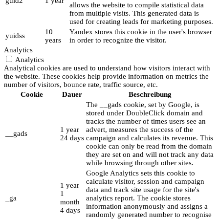
guid2
1 year
allows the website to compile statistical data
from multiple visits. This generated data is
used for creating leads for marketing purposes.
10
Yandex stores this cookie in the user's browser
yuidss
years
in order to recognize the visitor.
Analytics
Analytics
Analytical cookies are used to understand how visitors interact with
the website. These cookies help provide information on metrics the
number of visitors, bounce rate, traffic source, etc.
Cookie
Dauer
Beschreibung
The __gads cookie, set by Google, is
stored under DoubleClick domain and
tracks the number of times users see an
1 year
advert, measures the success of the
__gads
24 days
campaign and calculates its revenue. This
cookie can only be read from the domain
they are set on and will not track any data
while browsing through other sites.
Google Analytics sets this cookie to
calculate visitor, session and campaign
1 year
data and track site usage for the site's
1
_ga
analytics report. The cookie stores
month
information anonymously and assigns a
4 days
randomly generated number to recognise