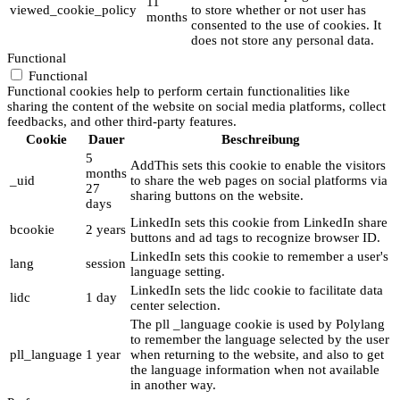
11
viewed_cookie_policy
to store whether or not user has
months
consented to the use of cookies. It
does not store any personal data.
Functional
Functional
Functional cookies help to perform certain functionalities like
sharing the content of the website on social media platforms, collect
feedbacks, and other third-party features.
Cookie
Dauer
Beschreibung
5
AddThis sets this cookie to enable the visitors
months
_uid
to share the web pages on social platforms via
27
sharing buttons on the website.
days
LinkedIn sets this cookie from LinkedIn share
bcookie
2 years
buttons and ad tags to recognize browser ID.
LinkedIn sets this cookie to remember a user's
lang
session
language setting.
LinkedIn sets the lidc cookie to facilitate data
lidc
1 day
center selection.
The pll _language cookie is used by Polylang
to remember the language selected by the user
pll_language
1 year
when returning to the website, and also to get
the language information when not available
in another way.