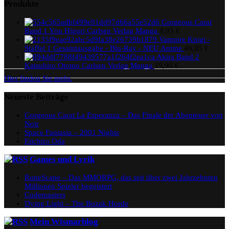
Produkte
Gorgeous Carat
Band 1 You Higuri Carlsen Verlag Manga
9,95
€
Vampire Knigt -
Staffel 1 Gesamtausgabe - Blu-Ray - NEU Anime
49,95
€
Akira Band 2
Katsuhiro Otomo Carlsen Verlag Manga
19,90
€
Hier finden Sie mehr.
Neueste Beiträge
Gorgeous Carat La Esperanza – Das Finale der Abenteuer von
Noir
Space Fantasia – 2001 Nights
Eiichiro Oda
Games und Lyrik
RuneScape – Das MMORPG, das seit über zwei Jahrzehnten
Millionen Spieler begeistert
Codemasters
Dying Light – The Bozak Horde
Mein Wismarblog