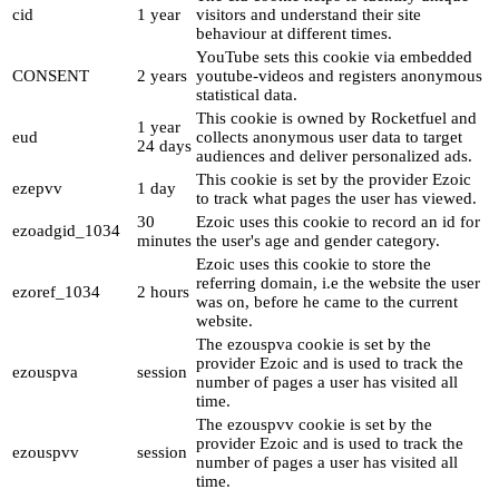
cid
1 year
visitors and understand their site
behaviour at different times.
YouTube sets this cookie via embedded
CONSENT
2 years
youtube-videos and registers anonymous
statistical data.
This cookie is owned by Rocketfuel and
1 year
eud
collects anonymous user data to target
24 days
audiences and deliver personalized ads.
This cookie is set by the provider Ezoic
ezepvv
1 day
to track what pages the user has viewed.
30
Ezoic uses this cookie to record an id for
ezoadgid_1034
minutes
the user's age and gender category.
Ezoic uses this cookie to store the
referring domain, i.e the website the user
ezoref_1034
2 hours
was on, before he came to the current
website.
The ezouspva cookie is set by the
provider Ezoic and is used to track the
ezouspva
session
number of pages a user has visited all
time.
The ezouspvv cookie is set by the
provider Ezoic and is used to track the
ezouspvv
session
number of pages a user has visited all
time.