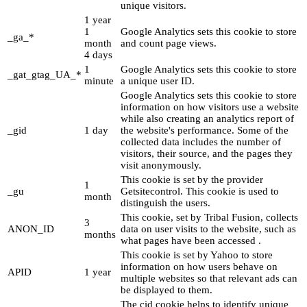
unique visitors.
1 year
1
Google Analytics sets this cookie to store
_ga_*
month
and count page views.
4 days
1
Google Analytics sets this cookie to store
_gat_gtag_UA_*
minute
a unique user ID.
Google Analytics sets this cookie to store
information on how visitors use a website
while also creating an analytics report of
_gid
1 day
the website's performance. Some of the
collected data includes the number of
visitors, their source, and the pages they
visit anonymously.
This cookie is set by the provider
1
_gu
Getsitecontrol. This cookie is used to
month
distinguish the users.
This cookie, set by Tribal Fusion, collects
3
ANON_ID
data on user visits to the website, such as
months
what pages have been accessed .
This cookie is set by Yahoo to store
information on how users behave on
APID
1 year
multiple websites so that relevant ads can
be displayed to them.
The cid cookie helps to identify unique