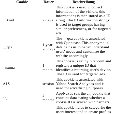
Cookie
Dauer
Beschreibung
This cookie is used to collect
information of the visitors, this
informations is then stored as a ID
__kuid
7 days
string. The ID information strings
is used to target groups having
similar preferences, or for targeted
ads.
The __qca cookie is associated
with Quantcast. This anonymous
1 year
__qca
data helps us to better understand
26 days
users' needs and customize the
website accordingly.
This cookie is set by SiteScout and
1
registers a unique ID that
_ssuma
month
identifies a returning user's device.
The ID is used for targeted ads.
This cookie is associated with
A1S
session
Yahoo Search Analytics and is
used for advertising purposes.
AppNexus sets the anj cookie that
3
anj
contains data stating whether a
months
cookie ID is synced with partners.
This cookie helps to categorise the
users interest and to create profiles