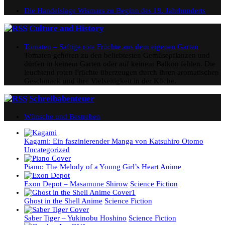
Die Handelslage Wismars zu Beginn des 19. Jahrhunderts
Culture and History
Tomaten – Saftige rote Früchte aus dem eigenen Garten
Tomaten gehören zu den beliebtesten Gemüsepflanzen und
dürfen in keinem Garten oder auf keinem Balkon fehlen. Die
leuchtend roten Früchte überzeugen durch ihren aromatischen
Geschmack und ihre Vielseitigkeit in der Küche.
Schreibabenteuer
Wünsche und Bestreben
Kagami: Ein faszinierender Manga von Katsuhiro Otomo
Uncategorized
Piano: The Melody of a Young Girl’s Heart
Anime
Exon Depot – Masamune Shirow
Science Fiction
Ghost in the Shell Anime
Science Fiction
Saber Tiger – Yukinobu Hoshino
Science Fiction