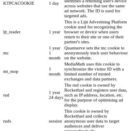
identifies a returning user's device
KTPCACOOKIE
1 day
across websites that use the same
ad network. The ID is used for
targeted ads.
This is a Lijit Advertising Platform
cookie used for recognizing the
ljt_reader
1 year
browser or device when users
return to their site or one of their
partner's sites.
1 year
Quantserve sets the mc cookie to
mc
1
anonymously track user behaviour
month
on the website.
MediaMath uses this cookie to
1
synchronize the visitor ID with a
mt_mop
month
limited number of trusted
exchanges and data partners.
The rud cookie is owned by
Rocketfuel and registers user data,
1 year
rud
such as IP address, location, etc.
24 days
for the purpose of optimising ad
display.
This cookie is owned by
Rocketfuel and collects
ruds
session
anonymous user data to target
audiences and deliver