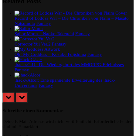
Related Posts
Record of Lodoss War – Die Chroniken von Flaim – Masato
Natsumoto
Fantasy
Sailor Moon – Naoko Takeuchi
Fantasy
Corrector Yui Ver.2
Fantasy
Oh! My Goddess – Kosuke Fujishima
Fantasy
.hack//G.U.: Die Wiedergeburt des MMORPG-Erlebnisses
Fantasy
.hack//Alcor: Eine spannende Erweiterung des .hack-
Universums
Fantasy
prev
next
Schreibe einen Kommentar
Deine E-Mail-Adresse wird nicht veröffentlicht.
Erforderliche Felder
sind mit
*
markiert