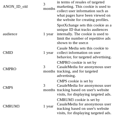
in terms of resales of targeted
3
ANON_ID_old
marketing. This cookie is used to
months
collect user information such as
what pages have been viewed on
the website for creating profiles.
SpotXchange sets this cookie as a
unique ID that tracks audiences
audience
1 year
internally. The cookie is used to
limit the number of repetitive ads
shown to the user.n
Casale Media sets this cookie to
CMID
1 year
collect information on user
behavior, for targeted advertising.
CMPRO cookie is set by
3
CasaleMedia for anonymous user
CMPRO
months
tracking, and for targeted
advertising.
CMPS cookie is set by
3
CasaleMedia for anonymous user
CMPS
months
tracking based on user's website
visits, for displaying targeted ads.
CMRUM3 cookie is set by
CasaleMedia for anonymous user
CMRUM3
1 year
tracking based on user's website
visits, for displaying targeted ads.