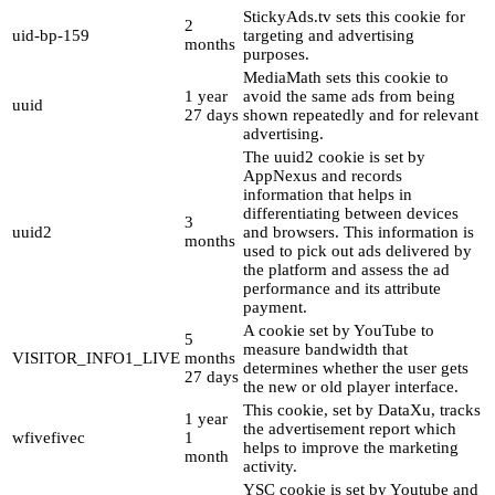
StickyAds.tv sets this cookie for
2
uid-bp-159
targeting and advertising
months
purposes.
MediaMath sets this cookie to
1 year
avoid the same ads from being
uuid
27 days
shown repeatedly and for relevant
advertising.
The uuid2 cookie is set by
AppNexus and records
information that helps in
differentiating between devices
3
uuid2
and browsers. This information is
months
used to pick out ads delivered by
the platform and assess the ad
performance and its attribute
payment.
A cookie set by YouTube to
5
measure bandwidth that
VISITOR_INFO1_LIVE
months
determines whether the user gets
27 days
the new or old player interface.
This cookie, set by DataXu, tracks
1 year
the advertisement report which
wfivefivec
1
helps to improve the marketing
month
activity.
YSC cookie is set by Youtube and