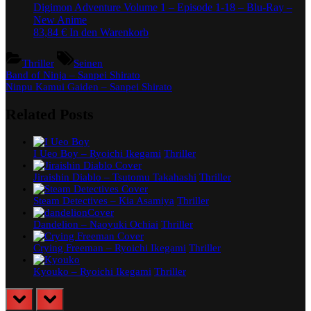
Digimon Adventure Volume 1 – Episode 1-18 – Blu-Ray –
New Anime
83,84
€
In den Warenkorb
Tags:
Thriller
Seinen
Beitragsnavigation
Previous
Band of Ninja – Sanpei Shirato
Post:
Next
Ninpu Kamui Gaiden – Sanpei Shirato
Post:
Related Posts
I Ueo Boy – Ryoichi Ikegami
Thriller
Jiraishin Diablo – Tsutomu Takahashi
Thriller
Steam Detectives – Kia Asamiya
Thriller
Dandelion – Naoyuki Ochiai
Thriller
Crying Freeman – Ryoichi Ikegami
Thriller
Kyouko – Ryoichi Ikegami
Thriller
prev
next