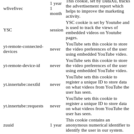
This cookie, set by DataXu, tracks
1 year
the advertisement report which
wfivefivec
1
helps to improve the marketing
month
activity.
YSC cookie is set by Youtube and
is used to track the views of
YSC
session
embedded videos on Youtube
pages.
YouTube sets this cookie to store
yt-remote-connected-
never
the video preferences of the user
devices
using embedded YouTube video.
YouTube sets this cookie to store
yt-remote-device-id
never
the video preferences of the user
using embedded YouTube video.
YouTube sets this cookie to
register a unique ID to store data
yt.innertube::nextId
never
on what videos from YouTube the
user has seen.
YouTube sets this cookie to
register a unique ID to store data
yt.innertube::requests
never
on what videos from YouTube the
user has seen.
This cookie contains an
zuuid
1 year
anonymous numerical identifier to
identify the user in our system.