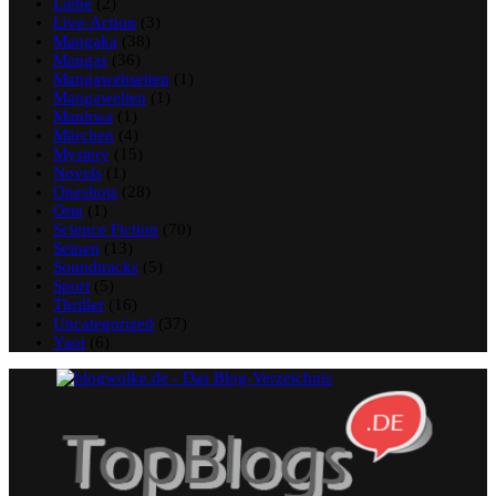
Liebe
(2)
Live-Action
(3)
Mangaka
(38)
Mangas
(36)
Mangawebseiten
(1)
Mangawelten
(1)
Manhwa
(1)
Märchen
(4)
Mystery
(15)
Novels
(1)
Oneshots
(28)
Orte
(1)
Science Fiction
(70)
Seinen
(13)
Soundtracks
(5)
Sport
(5)
Thriller
(16)
Uncategorized
(37)
Yaoi
(6)