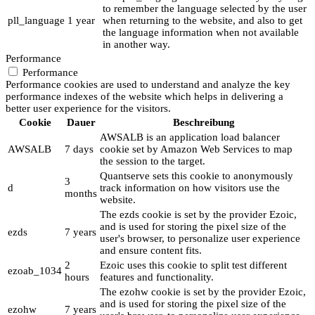
to remember the language selected by the user
pll_language
1 year
when returning to the website, and also to get
the language information when not available
in another way.
Performance
Performance
Performance cookies are used to understand and analyze the key
performance indexes of the website which helps in delivering a
better user experience for the visitors.
Cookie
Dauer
Beschreibung
AWSALB is an application load balancer
AWSALB
7 days
cookie set by Amazon Web Services to map
the session to the target.
Quantserve sets this cookie to anonymously
3
d
track information on how visitors use the
months
website.
The ezds cookie is set by the provider Ezoic,
and is used for storing the pixel size of the
ezds
7 years
user's browser, to personalize user experience
and ensure content fits.
2
Ezoic uses this cookie to split test different
ezoab_1034
hours
features and functionality.
The ezohw cookie is set by the provider Ezoic,
and is used for storing the pixel size of the
ezohw
7 years