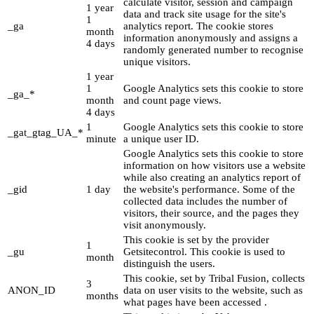
calculate visitor, session and campaign
1 year
data and track site usage for the site's
1
_ga
analytics report. The cookie stores
month
information anonymously and assigns a
4 days
randomly generated number to recognise
unique visitors.
1 year
1
Google Analytics sets this cookie to store
_ga_*
month
and count page views.
4 days
1
Google Analytics sets this cookie to store
_gat_gtag_UA_*
minute
a unique user ID.
Google Analytics sets this cookie to store
information on how visitors use a website
while also creating an analytics report of
_gid
1 day
the website's performance. Some of the
collected data includes the number of
visitors, their source, and the pages they
visit anonymously.
This cookie is set by the provider
1
_gu
Getsitecontrol. This cookie is used to
month
distinguish the users.
This cookie, set by Tribal Fusion, collects
3
ANON_ID
data on user visits to the website, such as
months
what pages have been accessed .