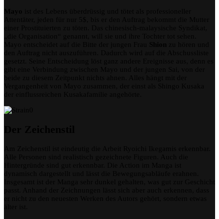
Mayo
ist des Lebens überdrüssig und tötet als professioneller
Attentäter, jeden für nur 5$, bis er den Auftrag bekommt die Mutter
einer Prostituierten zu töten. Das chinesisch-malaysische Syndikat,
„die Organisation“ genannt, will sie und ihre Tochter tot sehen.
Mayo entscheidet auf die Bitte der jungen Frau
Shion
zu hören und
den Auftrag nicht auszuführen. Dadurch wird auf die Abschussliste
gesetzt. Seine Entscheidung löst ganz andere Ereignisse aus, denn es
gibt eine Verbindung zwischen Mayo und der jungen Sai, von der
beide zu diesem Zeitpunkt nichts ahnen. Alles hängt mit der
Vergangenheit von Mayo zusammen, der einst als Shingo Kusaka
der einflussreichen Kusakafamilie angehörte.
Der Zeichenstil
Am Zeichenstil ist eindeutig die Arbeit Ryoichi Ikegamis erkennbar.
Alle Personen sind realistisch gezeichnete Figuren. Auch die
Hintergründe sind gut erkennbar. Die Action im Manga ist
dynamisch dargestellt und lässt die Bewegungsabläufe erahnen.
Insgesamt ist der Manga sehr dunkel gehalten, was gut zur Geschicht
passt. Anhand der Zeichnungen lässt sich aber auch erkennen, dass
er nicht zu den neuesten Werken des Autors gehört, sondern etwas
älter ist.