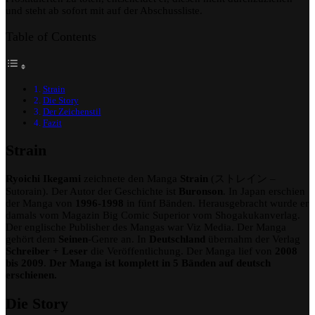
und steht ab sofort mit auf der Abschussliste.
Table of Contents
Strain
Die Story
Der Zeichenstil
Fazit
Strain
Ryoichi Ikegami
zeichnete den Manga
Strain
(
ストレイン
–
Sutorain). Der Autor der Geschichte ist
Buronson
. In Japan erschien
der Manga von
1996-1998
in fünf Bänden. Herausgebracht wurde er
damals vom Magazin Big Comic Superior vom Shogakukanverlag.
Der englische Publisher des Mangas war Viz Media. Der Manga
gehört dem
Seinen
-Genre an. In
Deutschland
übernahm der Verlag
Schreiber + Leser
die Veröffentlichung. Der Manga lief von
2008
bis 2009
.
Der Manga ist komplett in 5 Bänden auf deutsch
erschienen.
Die Story