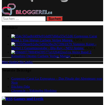
Suchen
nach:
Produkte
Gorgeous Carat
Band 1 You Higuri Carlsen Verlag Manga
9,95
€
Vampire Knigt -
Staffel 1 Gesamtausgabe - Blu-Ray - NEU Anime
49,95
€
Akira Band 2
Katsuhiro Otomo Carlsen Verlag Manga
19,90
€
Hier finden Sie mehr.
Neueste Beiträge
Gorgeous Carat La Esperanza – Das Finale der Abenteuer von
Noir
Eiichiro Oda
Chronicle – Yukinobu Hoshino
Games und Lyrik