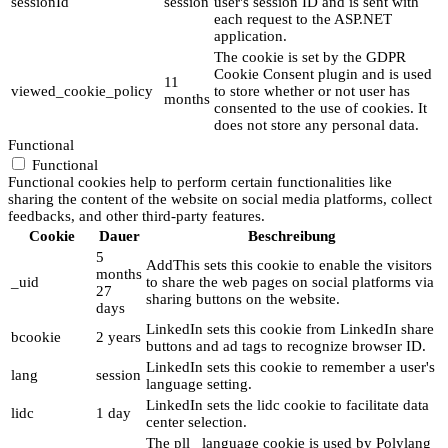
sessionId
session
user's session ID and is sent with
each request to the ASP.NET
application.
The cookie is set by the GDPR
Cookie Consent plugin and is used
11
viewed_cookie_policy
to store whether or not user has
months
consented to the use of cookies. It
does not store any personal data.
Functional
Functional
Functional cookies help to perform certain functionalities like
sharing the content of the website on social media platforms, collect
feedbacks, and other third-party features.
Cookie
Dauer
Beschreibung
5
AddThis sets this cookie to enable the visitors
months
_uid
to share the web pages on social platforms via
27
sharing buttons on the website.
days
LinkedIn sets this cookie from LinkedIn share
bcookie
2 years
buttons and ad tags to recognize browser ID.
LinkedIn sets this cookie to remember a user's
lang
session
language setting.
LinkedIn sets the lidc cookie to facilitate data
lidc
1 day
center selection.
The pll _language cookie is used by Polylang