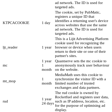
ad network. The ID is used for
targeted ads.
The cookie, set by PubMatic,
registers a unique ID that
identifies a returning user's device
KTPCACOOKIE
1 day
across websites that use the same
ad network. The ID is used for
targeted ads.
This is a Lijit Advertising Platform
cookie used for recognizing the
ljt_reader
1 year
browser or device when users
return to their site or one of their
partner's sites.
1 year
Quantserve sets the mc cookie to
mc
1
anonymously track user behaviour
month
on the website.
MediaMath uses this cookie to
1
synchronize the visitor ID with a
mt_mop
month
limited number of trusted
exchanges and data partners.
The rud cookie is owned by
Rocketfuel and registers user data,
1 year
rud
such as IP address, location, etc.
24 days
for the purpose of optimising ad
display.