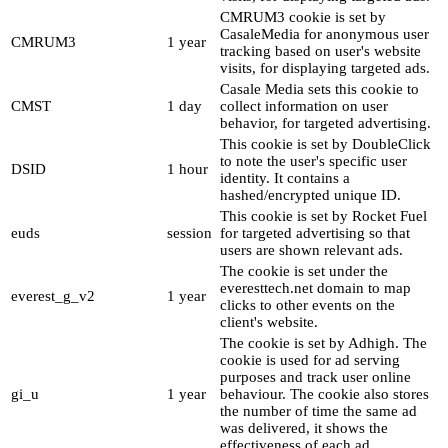
CMRUM3 cookie is set by
CasaleMedia for anonymous user
CMRUM3
1 year
tracking based on user's website
visits, for displaying targeted ads.
Casale Media sets this cookie to
CMST
1 day
collect information on user
behavior, for targeted advertising.
This cookie is set by DoubleClick
to note the user's specific user
DSID
1 hour
identity. It contains a
hashed/encrypted unique ID.
This cookie is set by Rocket Fuel
euds
session
for targeted advertising so that
users are shown relevant ads.
The cookie is set under the
everesttech.net domain to map
everest_g_v2
1 year
clicks to other events on the
client's website.
The cookie is set by Adhigh. The
cookie is used for ad serving
purposes and track user online
gi_u
1 year
behaviour. The cookie also stores
the number of time the same ad
was delivered, it shows the
effectiveness of each ad.