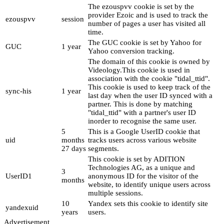
The ezouspvv cookie is set by the
provider Ezoic and is used to track the
ezouspvv
session
number of pages a user has visited all
time.
The GUC cookie is set by Yahoo for
GUC
1 year
Yahoo conversion tracking.
The domain of this cookie is owned by
Videology.This cookie is used in
association with the cookie "tidal_ttid".
This cookie is used to keep track of the
sync-his
1 year
last day when the user ID synced with a
partner. This is done by matching
"tidal_ttid" with a partner's user ID
inorder to recognise the same user.
5
This is a Google UserID cookie that
uid
months
tracks users across various website
27 days
segments.
This cookie is set by ADITION
Technologies AG, as a unique and
3
UserID1
anonymous ID for the visitor of the
months
website, to identify unique users across
multiple sessions.
10
Yandex sets this cookie to identify site
yandexuid
years
users.
Advertisement