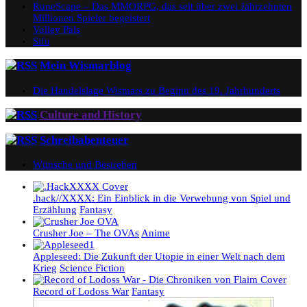
RuneScape – Das MMORPG, das seit über zwei Jahrzehnten
Millionen Spieler begeistert
Volley Pals
Sifu
Mein Wismarblog
Die Handelslage Wismars zu Beginn des 19. Jahrhunderts
Culture and History
Schreibabenteuer
Wünsche und Bestreben
.hack//XXXX: Ein Einblick in die Verwebung von Spiel und
Erzählung
Fantasy
Crusher Joe – The OVAs
Anime
Appleseed: Die Zukunft der Utopie in einer Welt nach dem
Krieg
Science Fiction
Record of Lodoss War
Fantasy