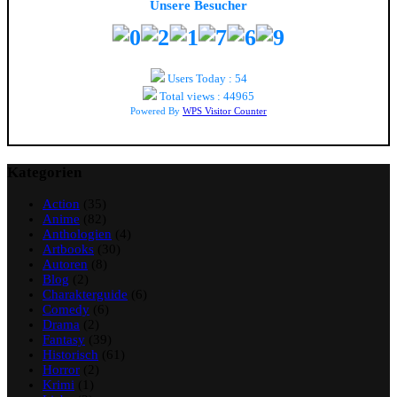
Unsere Besucher
Users Today : 54
Total views : 44965
Powered By
WPS Visitor Counter
Kategorien
Action
(35)
Anime
(82)
Anthologien
(4)
Artbooks
(30)
Autoren
(8)
Blog
(2)
Charakterguide
(6)
Comedy
(6)
Drama
(2)
Fantasy
(39)
Historisch
(61)
Horror
(2)
Krimi
(1)