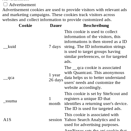
Advertisement
Advertisement cookies are used to provide visitors with relevant ads
and marketing campaigns. These cookies track visitors across
websites and collect information to provide customized ads.
Cookie
Dauer
Beschreibung
This cookie is used to collect
information of the visitors, this
informations is then stored as a ID
__kuid
7 days
string. The ID information strings
is used to target groups having
similar preferences, or for targeted
ads.
The __qca cookie is associated
with Quantcast. This anonymous
1 year
__qca
data helps us to better understand
26 days
users' needs and customize the
website accordingly.
This cookie is set by SiteScout and
1
registers a unique ID that
_ssuma
month
identifies a returning user's device.
The ID is used for targeted ads.
This cookie is associated with
A1S
session
Yahoo Search Analytics and is
used for advertising purposes.
AppNexus sets the anj cookie that