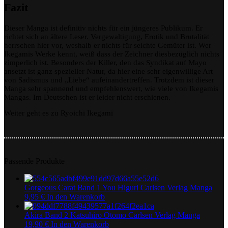
Fazit
Dieser Manga ist definitiv nichts für ein jüngeres Publikum. Er
richtet sich an ältere Leser. Vergewaltigung, Erotik und Brutalität
herrschen hier vor, weshalb er nichts für seichte Gemüter ist. Wer
Ikegamis Werke kennt, weiß dass der Zeichner diesbezüglich nichts
zimperlich ist. Besonders der Killer, den das Syndikat auf Mayo
ansetzt ist ganz spezieller Natur, da hier eine sehr eigenwillige Art
von Sadismus und „Liebe“ aufeinandertreffen. Trotzdem ist dieser
Manga sehr spannend und empfehlenswert, wie viele von Ikegamis
Mangas. Im Deutschen ist er leider nicht erschienen.
Weiter geht es zu Ryoichi Ikegami
Passende Produkte
Gorgeous Carat Band 1 You Higuri Carlsen Verlag Manga
9,95
€
In den Warenkorb
Akira Band 2 Katsuhiro Otomo Carlsen Verlag Manga
19,90
€
In den Warenkorb