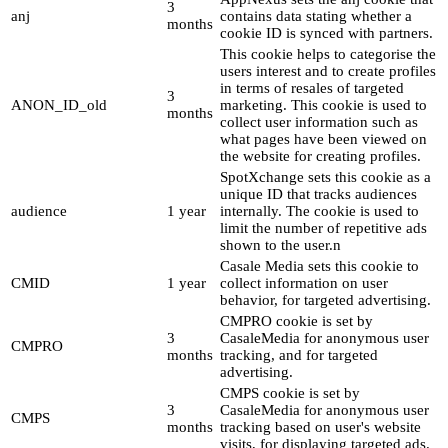
3
anj
contains data stating whether a
months
cookie ID is synced with partners.
This cookie helps to categorise the
users interest and to create profiles
in terms of resales of targeted
3
ANON_ID_old
marketing. This cookie is used to
months
collect user information such as
what pages have been viewed on
the website for creating profiles.
SpotXchange sets this cookie as a
unique ID that tracks audiences
audience
1 year
internally. The cookie is used to
limit the number of repetitive ads
shown to the user.n
Casale Media sets this cookie to
CMID
1 year
collect information on user
behavior, for targeted advertising.
CMPRO cookie is set by
3
CasaleMedia for anonymous user
CMPRO
months
tracking, and for targeted
advertising.
CMPS cookie is set by
3
CasaleMedia for anonymous user
CMPS
months
tracking based on user's website
visits, for displaying targeted ads.