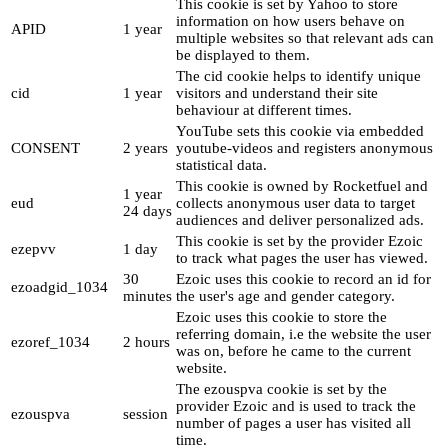
This cookie is set by Yahoo to store
information on how users behave on
APID
1 year
multiple websites so that relevant ads can
be displayed to them.
The cid cookie helps to identify unique
cid
1 year
visitors and understand their site
behaviour at different times.
YouTube sets this cookie via embedded
CONSENT
2 years
youtube-videos and registers anonymous
statistical data.
This cookie is owned by Rocketfuel and
1 year
eud
collects anonymous user data to target
24 days
audiences and deliver personalized ads.
This cookie is set by the provider Ezoic
ezepvv
1 day
to track what pages the user has viewed.
30
Ezoic uses this cookie to record an id for
ezoadgid_1034
minutes
the user's age and gender category.
Ezoic uses this cookie to store the
referring domain, i.e the website the user
ezoref_1034
2 hours
was on, before he came to the current
website.
The ezouspva cookie is set by the
provider Ezoic and is used to track the
ezouspva
session
number of pages a user has visited all
time.