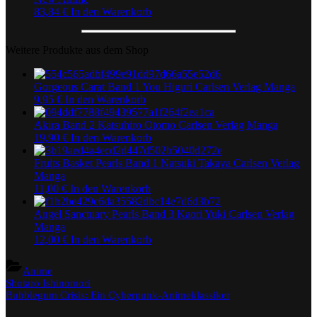
83,84
€
In den Warenkorb
Weitere Produkte aus dem Shop
Gorgeous Carat Band 1 You Higuri Carlsen Verlag Manga
9,95
€
In den Warenkorb
Akira Band 2 Katsuhiro Otomo Carlsen Verlag Manga
19,90
€
In den Warenkorb
Fruits Basket Pearls Band 1 Natsuki Takaya Carlsen Verlag
Manga
11,00
€
In den Warenkorb
Angel Sanctuary Pearls Band 3 Kaori Yuki Carlsen Verlag
Manga
12,00
€
In den Warenkorb
Anime
Beitragsnavigation
Previous
Shotaro Ishinomori
Post:
Next
Bubblegum Crisis: Ein Cyberpunk-Animeklassiker
Post: