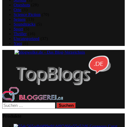
Oneshots
(28)
Orte
(1)
Science Fiction
(70)
Seinen
(13)
Soundtracks
(5)
Sport
(5)
Thriller
(16)
Uncategorized
(37)
Yaoi
(6)
Suchen
nach:
Produkte
Gorgeous Carat