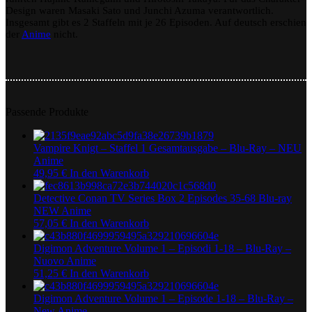
Design waren Masaki Sato und Junchi Azuma verantwortlich.
Insgesamt gibt es 2 Staffeln mit je 26 Episoden. Auf deutsch erschien
der
Anime
nicht.
Passende Produkte
Vampire Knigt – Staffel 1 Gesamtausgabe – Blu-Ray – NEU
Anime
49,95
€
In den Warenkorb
Detective Conan TV Series Box 2 Episodes 35-68 Blu-ray
NEW Anime
57,05
€
In den Warenkorb
Digimon Adventure Volume 1 – Episodi 1-18 – Blu-Ray –
Nuovo Anime
51,25
€
In den Warenkorb
Digimon Adventure Volume 1 – Episode 1-18 – Blu-Ray –
New Anime