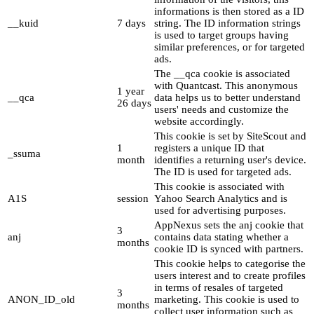
informations is then stored as a ID
__kuid
7 days
string. The ID information strings
is used to target groups having
similar preferences, or for targeted
ads.
The __qca cookie is associated
with Quantcast. This anonymous
1 year
__qca
data helps us to better understand
26 days
users' needs and customize the
website accordingly.
This cookie is set by SiteScout and
1
registers a unique ID that
_ssuma
month
identifies a returning user's device.
The ID is used for targeted ads.
This cookie is associated with
A1S
session
Yahoo Search Analytics and is
used for advertising purposes.
AppNexus sets the anj cookie that
3
anj
contains data stating whether a
months
cookie ID is synced with partners.
This cookie helps to categorise the
users interest and to create profiles
in terms of resales of targeted
3
ANON_ID_old
marketing. This cookie is used to
months
collect user information such as