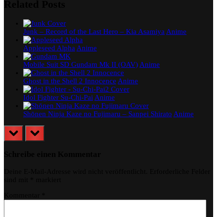
Related Posts
Junk – Record of the Last Hero – Kia Asamiya
Anime
Appleseed Alpha
Anime
Mobile Suit SD Gundam Mk II (OAV)
Anime
Ghost in the Shell 2 Innocence
Anime
Idol Fighter Su-Chi-Pai
Anime
Shōnen Ninja Kaze no Fujimaru – Sanpei Shirato
Anime
prev
next
Schreibe einen Kommentar
Deine E-Mail-Adresse wird nicht veröffentlicht.
Erforderliche Felder
sind mit
*
markiert
Kommentar
*