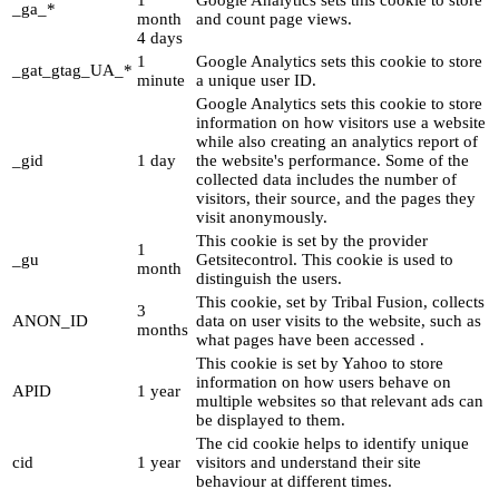
1
Google Analytics sets this cookie to store
_ga_*
month
and count page views.
4 days
1
Google Analytics sets this cookie to store
_gat_gtag_UA_*
minute
a unique user ID.
Google Analytics sets this cookie to store
information on how visitors use a website
while also creating an analytics report of
_gid
1 day
the website's performance. Some of the
collected data includes the number of
visitors, their source, and the pages they
visit anonymously.
This cookie is set by the provider
1
_gu
Getsitecontrol. This cookie is used to
month
distinguish the users.
This cookie, set by Tribal Fusion, collects
3
ANON_ID
data on user visits to the website, such as
months
what pages have been accessed .
This cookie is set by Yahoo to store
information on how users behave on
APID
1 year
multiple websites so that relevant ads can
be displayed to them.
The cid cookie helps to identify unique
cid
1 year
visitors and understand their site
behaviour at different times.