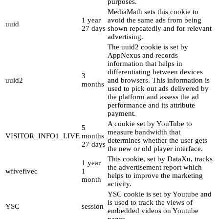
purposes.
MediaMath sets this cookie to
1 year
avoid the same ads from being
uuid
27 days
shown repeatedly and for relevant
advertising.
The uuid2 cookie is set by
AppNexus and records
information that helps in
differentiating between devices
3
uuid2
and browsers. This information is
months
used to pick out ads delivered by
the platform and assess the ad
performance and its attribute
payment.
A cookie set by YouTube to
5
measure bandwidth that
VISITOR_INFO1_LIVE
months
determines whether the user gets
27 days
the new or old player interface.
This cookie, set by DataXu, tracks
1 year
the advertisement report which
wfivefivec
1
helps to improve the marketing
month
activity.
YSC cookie is set by Youtube and
is used to track the views of
YSC
session
embedded videos on Youtube