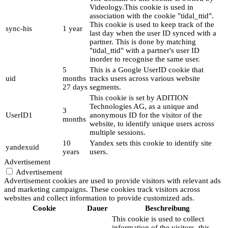
Videology.This cookie is used in
association with the cookie "tidal_ttid".
This cookie is used to keep track of the
sync-his
1 year
last day when the user ID synced with a
partner. This is done by matching
"tidal_ttid" with a partner's user ID
inorder to recognise the same user.
5
This is a Google UserID cookie that
uid
months
tracks users across various website
27 days
segments.
This cookie is set by ADITION
Technologies AG, as a unique and
3
UserID1
anonymous ID for the visitor of the
months
website, to identify unique users across
multiple sessions.
10
Yandex sets this cookie to identify site
yandexuid
years
users.
Advertisement
Advertisement
Advertisement cookies are used to provide visitors with relevant ads
and marketing campaigns. These cookies track visitors across
websites and collect information to provide customized ads.
Cookie
Dauer
Beschreibung
This cookie is used to collect
information of the visitors, this