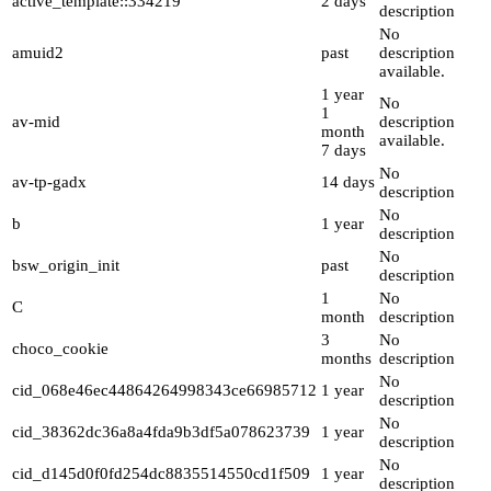
active_template::334219
2 days
description
No
amuid2
past
description
available.
1 year
No
1
av-mid
description
month
available.
7 days
No
av-tp-gadx
14 days
description
No
b
1 year
description
No
bsw_origin_init
past
description
1
No
C
month
description
3
No
choco_cookie
months
description
No
cid_068e46ec44864264998343ce66985712
1 year
description
No
cid_38362dc36a8a4fda9b3df5a078623739
1 year
description
No
cid_d145d0f0fd254dc8835514550cd1f509
1 year
description