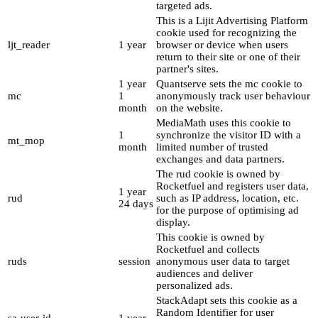
targeted ads.
This is a Lijit Advertising Platform
cookie used for recognizing the
ljt_reader
1 year
browser or device when users
return to their site or one of their
partner's sites.
1 year
Quantserve sets the mc cookie to
mc
1
anonymously track user behaviour
month
on the website.
MediaMath uses this cookie to
1
synchronize the visitor ID with a
mt_mop
month
limited number of trusted
exchanges and data partners.
The rud cookie is owned by
Rocketfuel and registers user data,
1 year
rud
such as IP address, location, etc.
24 days
for the purpose of optimising ad
display.
This cookie is owned by
Rocketfuel and collects
ruds
session
anonymous user data to target
audiences and deliver
personalized ads.
StackAdapt sets this cookie as a
Random Identifier for user