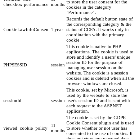
to store the user consent for the
checkbox-performance
months
cookies in the category
"Performance".
Records the default button state of
the corresponding category & the
CookieLawInfoConsent
1 year
status of CCPA. It works only in
coordination with the primary
cookie.
This cookie is native to PHP
applications. The cookie is used to
store and identify a users' unique
session ID for the purpose of
PHPSESSID
session
managing user session on the
website. The cookie is a session
cookies and is deleted when all the
browser windows are closed.
This cookie, set by Microsoft, is
used by the website to store the
sessionId
session
user's session ID and is sent with
each request to the ASP.NET
application.
The cookie is set by the GDPR
Cookie Consent plugin and is used
11
viewed_cookie_policy
to store whether or not user has
months
consented to the use of cookies. It
does not store any personal data.