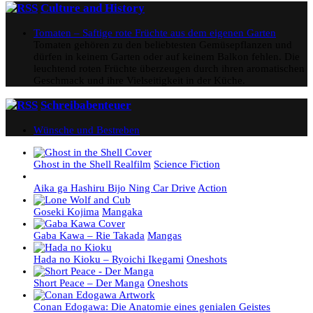
Culture and History
Tomaten – Saftige rote Früchte aus dem eigenen Garten
Tomaten gehören zu den beliebtesten Gemüsepflanzen und
dürfen in keinem Garten oder auf keinem Balkon fehlen. Die
leuchtend roten Früchte überzeugen durch ihren aromatischen
Geschmack und ihre Vielseitigkeit in der Küche.
Schreibabenteuer
Wünsche und Bestreben
Ghost in the Shell Realfilm
Science Fiction
Aika ga Hashiru Bijo Ning Car Drive
Action
Goseki Kojima
Mangaka
Gaba Kawa – Rie Takada
Mangas
Hada no Kioku – Ryoichi Ikegami
Oneshots
Short Peace – Der Manga
Oneshots
Conan Edogawa: Die Anatomie eines genialen Geistes