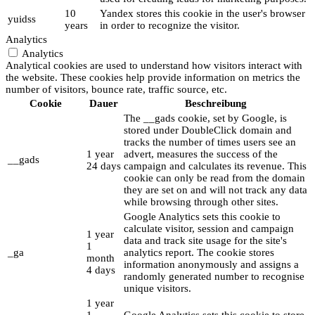
10
Yandex stores this cookie in the user's browser
yuidss
years
in order to recognize the visitor.
Analytics
Analytics
Analytical cookies are used to understand how visitors interact with
the website. These cookies help provide information on metrics the
number of visitors, bounce rate, traffic source, etc.
Cookie
Dauer
Beschreibung
The __gads cookie, set by Google, is
stored under DoubleClick domain and
tracks the number of times users see an
1 year
advert, measures the success of the
__gads
24 days
campaign and calculates its revenue. This
cookie can only be read from the domain
they are set on and will not track any data
while browsing through other sites.
Google Analytics sets this cookie to
calculate visitor, session and campaign
1 year
data and track site usage for the site's
1
_ga
analytics report. The cookie stores
month
information anonymously and assigns a
4 days
randomly generated number to recognise
unique visitors.
1 year