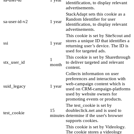
sa-user-id
1 year
identification, to display relevant
advertisements.
StackAdapt sets this cookie as a
Random Identifier for user
sa-user-id-v2
1 year
identification, to display relevant
advertisements.
This cookie is set by SiteScout and
stores a unique ID that identifies a
ssi
1 year
returning user’s device. The ID is
used for targeted ads.
This cookie is set by Sharethrough
1
stx_user_id
to deliver targeted and relevant
month
content.
Collects information on user
preferences and interaction with
web-campaign content which is
suid_legacy
1 year
used on CRM-campaign-platforms
used by website owners for
promoting events or products.
The test_cookie is set by
15
doubleclick.net and is used to
test_cookie
minutes
determine if the user's browser
supports cookies.
This cookie is set by Videology.
The cookie stores a videology