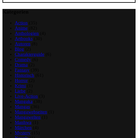
Kategorien
Action
(35)
Anime
(82)
Anthologien
(4)
Artbooks
(30)
Autoren
(8)
Blog
(2)
Charakterguide
(6)
Comedy
(6)
Drama
(2)
Fantasy
(39)
Historisch
(61)
Horror
(2)
Krimi
(1)
Liebe
(2)
Live-Action
(3)
Mangaka
(38)
Mangas
(36)
Mangawebseiten
(1)
Mangawelten
(1)
Manhwa
(1)
Märchen
(4)
Mystery
(15)
Novels
(1)