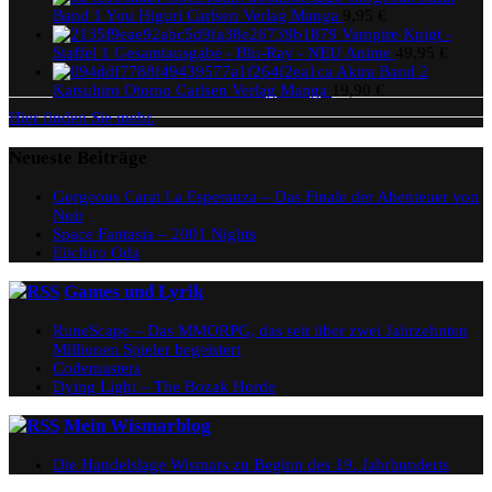
Band 1 You Higuri Carlsen Verlag Manga
9,95
€
Vampire Knigt -
Staffel 1 Gesamtausgabe - Blu-Ray - NEU Anime
49,95
€
Akira Band 2
Katsuhiro Otomo Carlsen Verlag Manga
19,90
€
Hier finden Sie mehr.
Neueste Beiträge
Gorgeous Carat La Esperanza – Das Finale der Abenteuer von
Noir
Space Fantasia – 2001 Nights
Eiichiro Oda
Games und Lyrik
RuneScape – Das MMORPG, das seit über zwei Jahrzehnten
Millionen Spieler begeistert
Codemasters
Dying Light – The Bozak Horde
Mein Wismarblog
Die Handelslage Wismars zu Beginn des 19. Jahrhunderts