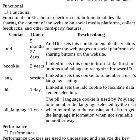
Functional
Functional
Functional cookies help to perform certain functionalities like
sharing the content of the website on social media platforms, collect
feedbacks, and other third-party features.
Cookie
Dauer
Beschreibung
5
AddThis sets this cookie to enable the visitors
months
_uid
to share the web pages on social platforms via
27
sharing buttons on the website.
days
LinkedIn sets this cookie from LinkedIn share
bcookie
2 years
buttons and ad tags to recognize browser ID.
LinkedIn sets this cookie to remember a user's
lang
session
language setting.
LinkedIn sets the lidc cookie to facilitate data
lidc
1 day
center selection.
The pll _language cookie is used by Polylang
to remember the language selected by the user
pll_language
1 year
when returning to the website, and also to get
the language information when not available
in another way.
Performance
Performance
Performance cookies are used to understand and analyze the key