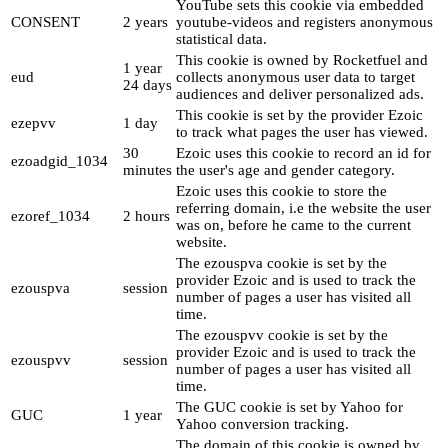
YouTube sets this cookie via embedded
CONSENT
2 years
youtube-videos and registers anonymous
statistical data.
This cookie is owned by Rocketfuel and
1 year
eud
collects anonymous user data to target
24 days
audiences and deliver personalized ads.
This cookie is set by the provider Ezoic
ezepvv
1 day
to track what pages the user has viewed.
30
Ezoic uses this cookie to record an id for
ezoadgid_1034
minutes
the user's age and gender category.
Ezoic uses this cookie to store the
referring domain, i.e the website the user
ezoref_1034
2 hours
was on, before he came to the current
website.
The ezouspva cookie is set by the
provider Ezoic and is used to track the
ezouspva
session
number of pages a user has visited all
time.
The ezouspvv cookie is set by the
provider Ezoic and is used to track the
ezouspvv
session
number of pages a user has visited all
time.
The GUC cookie is set by Yahoo for
GUC
1 year
Yahoo conversion tracking.
The domain of this cookie is owned by