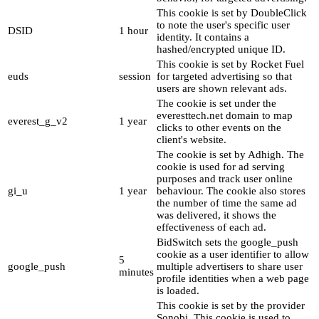
This cookie is set by DoubleClick
to note the user's specific user
DSID
1 hour
identity. It contains a
hashed/encrypted unique ID.
This cookie is set by Rocket Fuel
euds
session
for targeted advertising so that
users are shown relevant ads.
The cookie is set under the
everesttech.net domain to map
everest_g_v2
1 year
clicks to other events on the
client's website.
The cookie is set by Adhigh. The
cookie is used for ad serving
purposes and track user online
gi_u
1 year
behaviour. The cookie also stores
the number of time the same ad
was delivered, it shows the
effectiveness of each ad.
BidSwitch sets the google_push
cookie as a user identifier to allow
5
google_push
multiple advertisers to share user
minutes
profile identities when a web page
is loaded.
This cookie is set by the provider
Sonobi. This cookie is used to