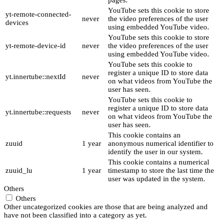
pages.
YouTube sets this cookie to store
yt-remote-connected-
never
the video preferences of the user
devices
using embedded YouTube video.
YouTube sets this cookie to store
yt-remote-device-id
never
the video preferences of the user
using embedded YouTube video.
YouTube sets this cookie to
register a unique ID to store data
yt.innertube::nextId
never
on what videos from YouTube the
user has seen.
YouTube sets this cookie to
register a unique ID to store data
yt.innertube::requests
never
on what videos from YouTube the
user has seen.
This cookie contains an
zuuid
1 year
anonymous numerical identifier to
identify the user in our system.
This cookie contains a numerical
zuuid_lu
1 year
timestamp to store the last time the
user was updated in the system.
Others
Others
Other uncategorized cookies are those that are being analyzed and
have not been classified into a category as yet.