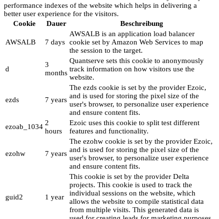
performance indexes of the website which helps in delivering a
better user experience for the visitors.
Cookie
Dauer
Beschreibung
AWSALB is an application load balancer
AWSALB
7 days
cookie set by Amazon Web Services to map
the session to the target.
Quantserve sets this cookie to anonymously
3
d
track information on how visitors use the
months
website.
The ezds cookie is set by the provider Ezoic,
and is used for storing the pixel size of the
ezds
7 years
user's browser, to personalize user experience
and ensure content fits.
2
Ezoic uses this cookie to split test different
ezoab_1034
hours
features and functionality.
The ezohw cookie is set by the provider Ezoic,
and is used for storing the pixel size of the
ezohw
7 years
user's browser, to personalize user experience
and ensure content fits.
This cookie is set by the provider Delta
projects. This cookie is used to track the
individual sessions on the website, which
guid2
1 year
allows the website to compile statistical data
from multiple visits. This generated data is
used for creating leads for marketing purposes.