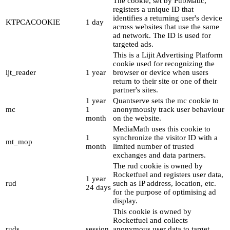
The cookie, set by PubMatic,
registers a unique ID that
identifies a returning user's device
KTPCACOOKIE
1 day
across websites that use the same
ad network. The ID is used for
targeted ads.
This is a Lijit Advertising Platform
cookie used for recognizing the
ljt_reader
1 year
browser or device when users
return to their site or one of their
partner's sites.
1 year
Quantserve sets the mc cookie to
mc
1
anonymously track user behaviour
month
on the website.
MediaMath uses this cookie to
1
synchronize the visitor ID with a
mt_mop
month
limited number of trusted
exchanges and data partners.
The rud cookie is owned by
Rocketfuel and registers user data,
1 year
rud
such as IP address, location, etc.
24 days
for the purpose of optimising ad
display.
This cookie is owned by
Rocketfuel and collects
ruds
session
anonymous user data to target