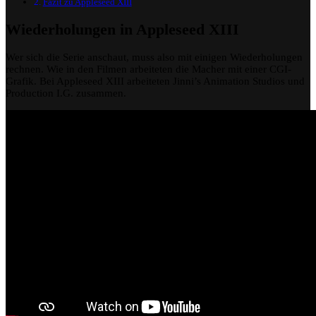
Fazit zu Appleseed XIII
Wiederholungen in Appleseed XIII
Wer sich die Serie anschaut, muss also mit einigen Wiederholungen
rechnen. Wie in den Filmen arbeiteten die Macher mit einer CGI-
Grafik. Bei Appleseed XIII arbeiteten Jinni’s Animation Studios und
Production I.G. zusammen.