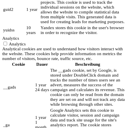
projects. This cookie is used to track the
individual sessions on the website, which
guid2
1 year
allows the website to compile statistical data
from multiple visits. This generated data is
used for creating leads for marketing purposes.
10
Yandex stores this cookie in the user's browser
yuidss
years
in order to recognize the visitor.
Analytics
Analytics
Analytical cookies are used to understand how visitors interact with
the website. These cookies help provide information on metrics the
number of visitors, bounce rate, traffic source, etc.
Cookie
Dauer
Beschreibung
The __gads cookie, set by Google, is
stored under DoubleClick domain and
tracks the number of times users see an
1 year
advert, measures the success of the
__gads
24 days
campaign and calculates its revenue. This
cookie can only be read from the domain
they are set on and will not track any data
while browsing through other sites.
Google Analytics sets this cookie to
calculate visitor, session and campaign
1 year
data and track site usage for the site's
1
_ga
analytics report. The cookie stores
month