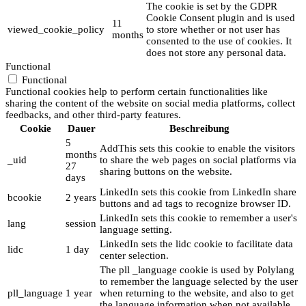
The cookie is set by the GDPR
Cookie Consent plugin and is used
11
viewed_cookie_policy
to store whether or not user has
months
consented to the use of cookies. It
does not store any personal data.
Functional
Functional
Functional cookies help to perform certain functionalities like
sharing the content of the website on social media platforms, collect
feedbacks, and other third-party features.
Cookie
Dauer
Beschreibung
5
AddThis sets this cookie to enable the visitors
months
_uid
to share the web pages on social platforms via
27
sharing buttons on the website.
days
LinkedIn sets this cookie from LinkedIn share
bcookie
2 years
buttons and ad tags to recognize browser ID.
LinkedIn sets this cookie to remember a user's
lang
session
language setting.
LinkedIn sets the lidc cookie to facilitate data
lidc
1 day
center selection.
The pll _language cookie is used by Polylang
to remember the language selected by the user
pll_language
1 year
when returning to the website, and also to get
the language information when not available