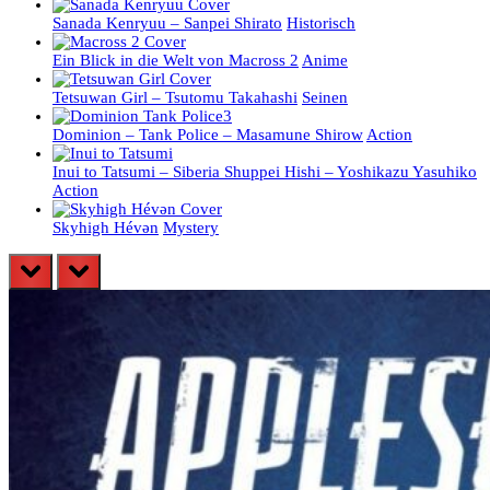
Sanada Kenryuu – Sanpei Shirato
Historisch
Ein Blick in die Welt von Macross 2
Anime
Tetsuwan Girl – Tsutomu Takahashi
Seinen
Dominion – Tank Police – Masamune Shirow
Action
Inui to Tatsumi – Siberia Shuppei Hishi – Yoshikazu Yasuhiko
Action
Skyhigh Hévәn
Mystery
prev
next