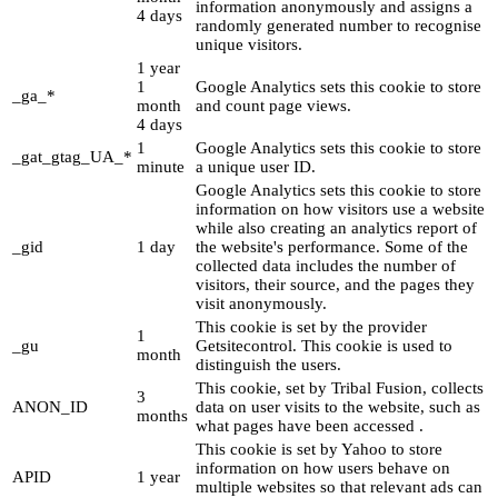
information anonymously and assigns a
4 days
randomly generated number to recognise
unique visitors.
1 year
1
Google Analytics sets this cookie to store
_ga_*
month
and count page views.
4 days
1
Google Analytics sets this cookie to store
_gat_gtag_UA_*
minute
a unique user ID.
Google Analytics sets this cookie to store
information on how visitors use a website
while also creating an analytics report of
_gid
1 day
the website's performance. Some of the
collected data includes the number of
visitors, their source, and the pages they
visit anonymously.
This cookie is set by the provider
1
_gu
Getsitecontrol. This cookie is used to
month
distinguish the users.
This cookie, set by Tribal Fusion, collects
3
ANON_ID
data on user visits to the website, such as
months
what pages have been accessed .
This cookie is set by Yahoo to store
information on how users behave on
APID
1 year
multiple websites so that relevant ads can