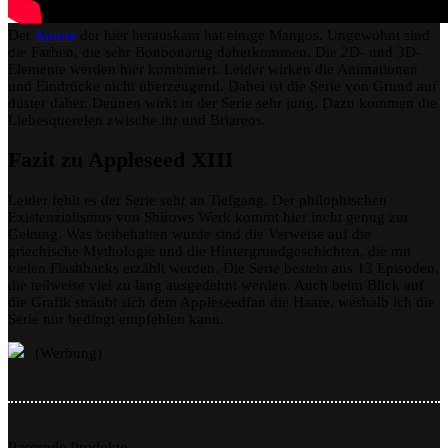
Der
Anime
der hier herauskam hat einige Mangos. Ungewohnt sind
die Farben, die sehr Bonbonartig daherkommen. Die 2D- und 3D-
Elemente werden hier kombiniert. Leider wirken die Animationen
und Eindrücke nicht überzeugend. Dabei ist die Serie von Grund auf
düster daher. Deunen wirkt in der Serie sehr jung. Dazu kommen die
Liebesquerelen zwische ihr und Briareos.
Fazit zu Appleseed XIII
Leider fehlt es der Serie sehr an Tiefgang. Der philophischen
Existenzialismus von Shirows Werk kommt hier incht genug zur
Geltung. Was beibehalten wurde sind die Verweise auf die
griechische Mythologie und die Hintergrundgeschichten, die mit
vielen Flashbacks erzählt werden. Die Serie besteht aus 13 Episoden,
die teilweise viel zu lang ausgedehnt werden. Auch beim Blick auf
die Grafik sträubt sich dem Appleseedfan die Haare, weshalb ich die
Serie nur bedingt empfehlen kann.
(Werbung)
Passende Produkte