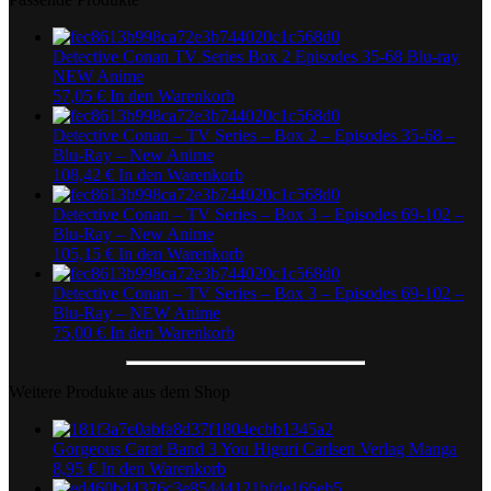
Detective Conan TV Series Box 2 Episodes 35-68 Blu-ray
NEW Anime
57,05
€
In den Warenkorb
Detective Conan – TV Series – Box 2 – Episodes 35-68 –
Blu-Ray – New Anime
108,42
€
In den Warenkorb
Detective Conan – TV Series – Box 3 – Episodes 69-102 –
Blu-Ray – New Anime
105,15
€
In den Warenkorb
Detective Conan – TV Series – Box 3 – Episodes 69-102 –
Blu-Ray – NEW Anime
75,00
€
In den Warenkorb
Weitere Produkte aus dem Shop
Gorgeous Carat Band 3 You Higuri Carlsen Verlag Manga
8,95
€
In den Warenkorb