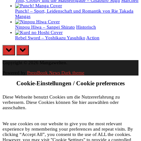
Tom, Crosby und die Mäusebrigade – Gisaburo Sugii
Märchen
Punch! – Sport, Leidenschaft und Romantik von Rie Takada
Mangas
Ninpou Hiwa – Sanpei Shirato
Historisch
Rebel Sword – Yoshikazu Yasuhiko
Action
prev
next
Copyright © 2026 Mangawelten.
Powered by
PressBook News Dark theme
Cookie-Einstellungen / Cookie preferences
Diese Webseite benutzt Cookies um die Nutzererfahrung zu
verbessern. Diese Cookies können Sie hier auswählen oder
ausschalten.
We use cookies on our website to give you the most relevant
experience by remembering your preferences and repeat visits. By
clicking “Accept All”, you consent to the use of ALL the cookies.
However, you may visit "Cookie Settings" to provide a controlled