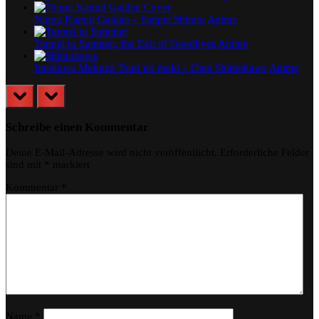
Ninpu Kamui Gaiden – Sanpei Shirato
Anime
Tunnel to Summer, the Exit of Goodbyes
Anime
Imokawa Mukuzō Tsuri no maki – Oten Shimokawa
Anime
prev
next
Schreibe einen Kommentar
Deine E-Mail-Adresse wird nicht veröffentlicht.
Erforderliche Felder
sind mit
*
markiert
Kommentar
*
Name
*