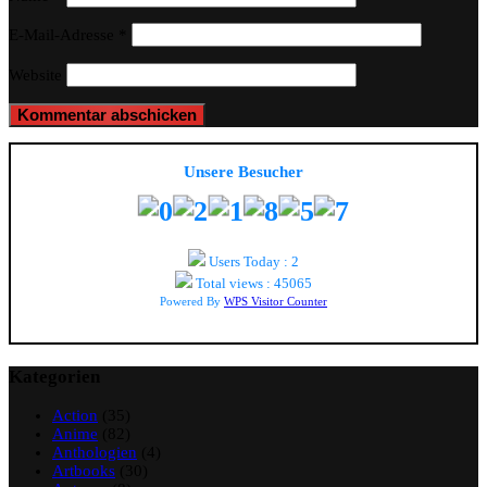
E-Mail-Adresse
*
Website
Unsere Besucher
Users Today : 2
Total views : 45065
Powered By
WPS Visitor Counter
Kategorien
Action
(35)
Anime
(82)
Anthologien
(4)
Artbooks
(30)