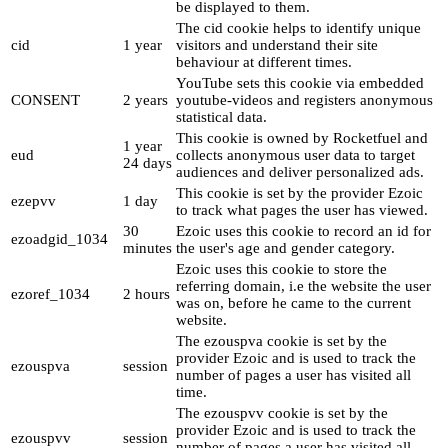
be displayed to them.
The cid cookie helps to identify unique
cid
1 year
visitors and understand their site
behaviour at different times.
YouTube sets this cookie via embedded
CONSENT
2 years
youtube-videos and registers anonymous
statistical data.
This cookie is owned by Rocketfuel and
1 year
eud
collects anonymous user data to target
24 days
audiences and deliver personalized ads.
This cookie is set by the provider Ezoic
ezepvv
1 day
to track what pages the user has viewed.
30
Ezoic uses this cookie to record an id for
ezoadgid_1034
minutes
the user's age and gender category.
Ezoic uses this cookie to store the
referring domain, i.e the website the user
ezoref_1034
2 hours
was on, before he came to the current
website.
The ezouspva cookie is set by the
provider Ezoic and is used to track the
ezouspva
session
number of pages a user has visited all
time.
The ezouspvv cookie is set by the
provider Ezoic and is used to track the
ezouspvv
session
number of pages a user has visited all