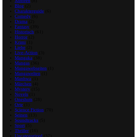
Autoren
(8)
Blog
(2)
Charakterguide
(6)
Comedy
(6)
Drama
(2)
Fantasy
(39)
Historisch
(61)
Horror
(2)
Krimi
(1)
Liebe
(2)
Live-Action
(3)
Mangaka
(38)
Mangas
(36)
Mangawebseiten
(1)
Mangawelten
(1)
Manhwa
(1)
Märchen
(4)
Mystery
(15)
Novels
(1)
Oneshots
(28)
Orte
(1)
Science Fiction
(70)
Seinen
(13)
Soundtracks
(5)
Sport
(5)
Thriller
(16)
Uncategorized
(37)