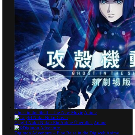
Ghost in the Shell – The New Movie
Anime
Catgirl Nuku Nuku: Ein Anime Überblick
Anime
Digimon Adventure – Eine Reise in die Digiwelt
Anime