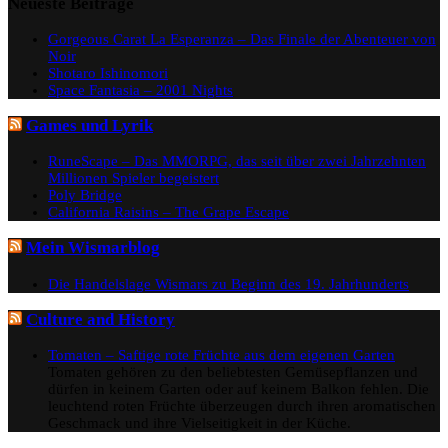
Neueste Beiträge
Gorgeous Carat La Esperanza – Das Finale der Abenteuer von
Noir
Shotaro Ishinomori
Space Fantasia – 2001 Nights
Games und Lyrik
RuneScape – Das MMORPG, das seit über zwei Jahrzehnten
Millionen Spieler begeistert
Poly Bridge
California Raisins – The Grape Escape
Mein Wismarblog
Die Handelslage Wismars zu Beginn des 19. Jahrhunderts
Culture and History
Tomaten – Saftige rote Früchte aus dem eigenen Garten
Tomaten gehören zu den beliebtesten Gemüsepflanzen und
dürfen in keinem Garten oder auf keinem Balkon fehlen. Die
leuchtend roten Früchte überzeugen durch ihren aromatischen
Geschmack und ihre Vielseitigkeit in der Küche.