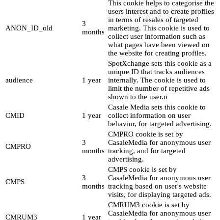
This cookie helps to categorise the
users interest and to create profiles
in terms of resales of targeted
3
ANON_ID_old
marketing. This cookie is used to
months
collect user information such as
what pages have been viewed on
the website for creating profiles.
SpotXchange sets this cookie as a
unique ID that tracks audiences
audience
1 year
internally. The cookie is used to
limit the number of repetitive ads
shown to the user.n
Casale Media sets this cookie to
CMID
1 year
collect information on user
behavior, for targeted advertising.
CMPRO cookie is set by
3
CasaleMedia for anonymous user
CMPRO
months
tracking, and for targeted
advertising.
CMPS cookie is set by
3
CasaleMedia for anonymous user
CMPS
months
tracking based on user's website
visits, for displaying targeted ads.
CMRUM3 cookie is set by
CasaleMedia for anonymous user
CMRUM3
1 year