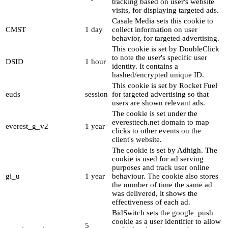
tracking based on user's website
visits, for displaying targeted ads.
Casale Media sets this cookie to
CMST
1 day
collect information on user
behavior, for targeted advertising.
This cookie is set by DoubleClick
to note the user's specific user
DSID
1 hour
identity. It contains a
hashed/encrypted unique ID.
This cookie is set by Rocket Fuel
euds
session
for targeted advertising so that
users are shown relevant ads.
The cookie is set under the
everesttech.net domain to map
everest_g_v2
1 year
clicks to other events on the
client's website.
The cookie is set by Adhigh. The
cookie is used for ad serving
purposes and track user online
gi_u
1 year
behaviour. The cookie also stores
the number of time the same ad
was delivered, it shows the
effectiveness of each ad.
BidSwitch sets the google_push
cookie as a user identifier to allow
5