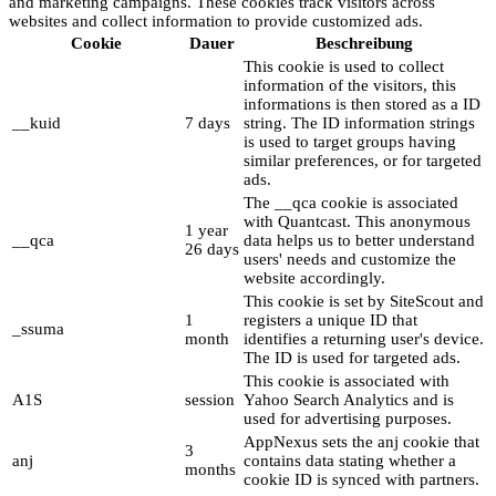
and marketing campaigns. These cookies track visitors across
websites and collect information to provide customized ads.
Cookie
Dauer
Beschreibung
This cookie is used to collect
information of the visitors, this
informations is then stored as a ID
__kuid
7 days
string. The ID information strings
is used to target groups having
similar preferences, or for targeted
ads.
The __qca cookie is associated
with Quantcast. This anonymous
1 year
__qca
data helps us to better understand
26 days
users' needs and customize the
website accordingly.
This cookie is set by SiteScout and
1
registers a unique ID that
_ssuma
month
identifies a returning user's device.
The ID is used for targeted ads.
This cookie is associated with
A1S
session
Yahoo Search Analytics and is
used for advertising purposes.
AppNexus sets the anj cookie that
3
anj
contains data stating whether a
months
cookie ID is synced with partners.