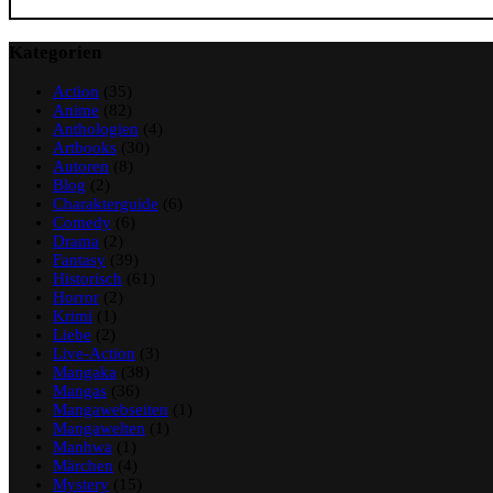
Kategorien
Action
(35)
Anime
(82)
Anthologien
(4)
Artbooks
(30)
Autoren
(8)
Blog
(2)
Charakterguide
(6)
Comedy
(6)
Drama
(2)
Fantasy
(39)
Historisch
(61)
Horror
(2)
Krimi
(1)
Liebe
(2)
Live-Action
(3)
Mangaka
(38)
Mangas
(36)
Mangawebseiten
(1)
Mangawelten
(1)
Manhwa
(1)
Märchen
(4)
Mystery
(15)