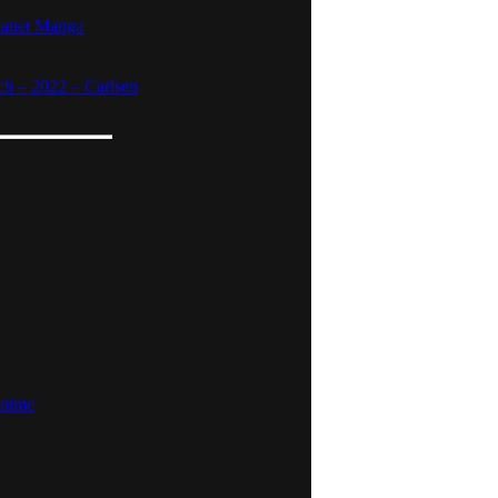
lanet Manga
h – 2022 – Carlsen
Anime