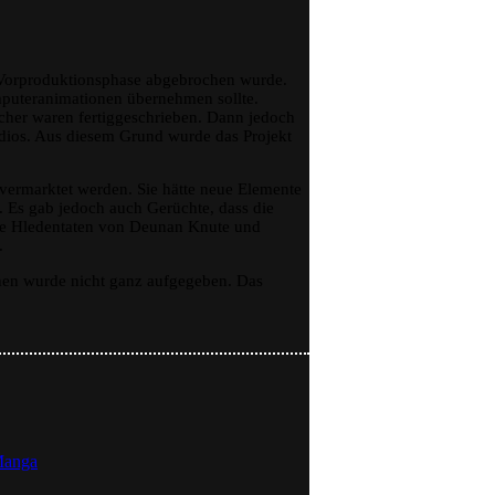
r Vorproduktionsphase abgebrochen wurde.
mputeranimationen übernehmen sollte.
cher waren fertiggeschrieben. Dann jedoch
dios. Aus diesem Grund wurde das Projekt
 vermarktet werden. Sie hätte neue Elemente
. Es gab jedoch auch Gerüchte, dass die
 die Hledentaten von Deunan Knute und
.
hen wurde nicht ganz aufgegeben. Das
Manga