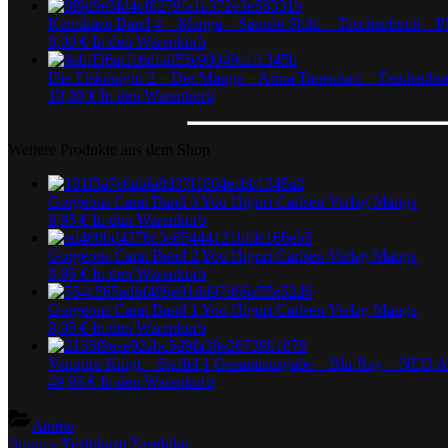
Kamikaze Band 4 – Manga – Satoshi Shiki – Taschenbuch – P
8,00
€
In den Warenkorb
Die Eiskönigin 2 – Der Manga – Arina Tanemura – Taschenbuc
10,00
€
In den Warenkorb
Weitere Produkte aus dem Shop
Gorgeous Carat Band 3 You Higuri Carlsen Verlag Manga
8,95
€
In den Warenkorb
Gorgeous Carat Band 2 You Higuri Carlsen Verlag Manga
8,95
€
In den Warenkorb
Gorgeous Carat Band 1 You Higuri Carlsen Verlag Manga
9,95
€
In den Warenkorb
Vampire Knigt – Staffel 1 Gesamtausgabe – Blu-Ray – NEU 
49,95
€
In den Warenkorb
Anime
Beitragsnavigation
Previous
Jinmu – Yoshikazu Yasuhiko