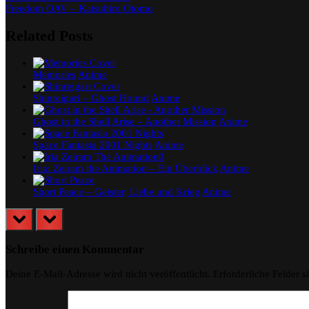
Post:
Next
Freedom OAV – Katsuhiro Otomo
Post:
Related Posts
Memories
Anime
Shinreigari – Ghost Hound
Anime
Ghost in the Shell Arise – Another Mission
Anime
Space Fantasia 2001 Nights
Anime
Iria: Zeiram the Animation – Ein Überblick
Anime
Short Peace – Geister, Liebe und Krieg
Anime
prev
next
Schreibe einen Kommentar
Deine E-Mail-Adresse wird nicht veröffentlicht.
Erforderliche Felder s