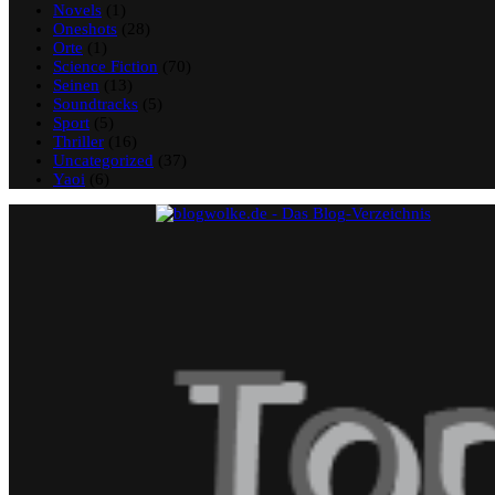
Novels
(1)
Oneshots
(28)
Orte
(1)
Science Fiction
(70)
Seinen
(13)
Soundtracks
(5)
Sport
(5)
Thriller
(16)
Uncategorized
(37)
Yaoi
(6)