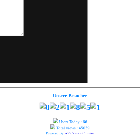
Unsere Besucher
Users Today : 66
Total views : 45059
Powered By
WPS Visitor Counter