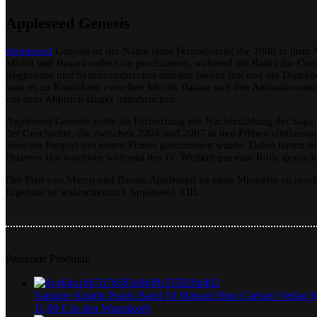
Appleseed Genesis
Appleseed
Genesis ist der Name einer Fernsehserie, die 2008 in ihre
Micott und Basara sollten sie produzieren, während die Radix die Co
Regisseure und Synchronsprecher standen bereits fest und die Drehbü
kam es zu Konflikten zwischen Micott, Basara und den Animationsstu
vor dem Abbruch länger unterbrochen.
Appleseed Genesis sollte als Fortsetzung der Nacherzählung der Saga
der Geschichte, die zwischen 2004 und 2007 in den Filmen einflossen
Serie als Prequel des ersten Filmes geschrieben würde. Dabei hätten
Briareos Hactonchires während des IV. Weltkrieges eine Rolle gespielt
Der Plan von Micott und Basara Appleseed zu einer Miniserie zu mac
Ergebnis ist wahrscheinlich Appleseed XIII.
Passende Produkte
Vampire Knight Pearls Band 10 Matsuri Hino Carlsen Verlag 
11,00
€
In den Warenkorb