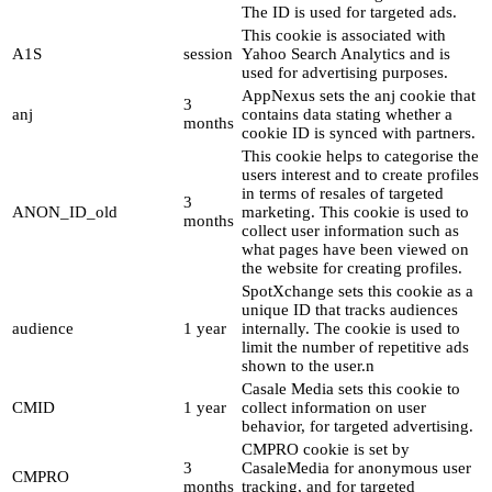
The ID is used for targeted ads.
This cookie is associated with
A1S
session
Yahoo Search Analytics and is
used for advertising purposes.
AppNexus sets the anj cookie that
3
anj
contains data stating whether a
months
cookie ID is synced with partners.
This cookie helps to categorise the
users interest and to create profiles
in terms of resales of targeted
3
ANON_ID_old
marketing. This cookie is used to
months
collect user information such as
what pages have been viewed on
the website for creating profiles.
SpotXchange sets this cookie as a
unique ID that tracks audiences
audience
1 year
internally. The cookie is used to
limit the number of repetitive ads
shown to the user.n
Casale Media sets this cookie to
CMID
1 year
collect information on user
behavior, for targeted advertising.
CMPRO cookie is set by
3
CasaleMedia for anonymous user
CMPRO
months
tracking, and for targeted