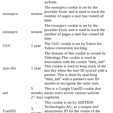
website.
The ezouspva cookie is set by the
provider Ezoic and is used to track the
ezouspva
session
number of pages a user has visited all
time.
The ezouspvv cookie is set by the
provider Ezoic and is used to track the
ezouspvv
session
number of pages a user has visited all
time.
The GUC cookie is set by Yahoo for
GUC
1 year
Yahoo conversion tracking.
The domain of this cookie is owned by
Videology.This cookie is used in
association with the cookie "tidal_ttid".
This cookie is used to keep track of the
sync-his
1 year
last day when the user ID synced with a
partner. This is done by matching
"tidal_ttid" with a partner's user ID
inorder to recognise the same user.
5
This is a Google UserID cookie that
uid
months
tracks users across various website
27 days
segments.
This cookie is set by ADITION
Technologies AG, as a unique and
3
UserID1
anonymous ID for the visitor of the