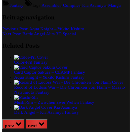
Fantasy
Tags:
Assembler
,
Compiler
,
Kia Asamiya
,
Manga
Beitragsnavigation
Previous Post:
Aqua Knight – Yukito Kishiro
Next Post:
Battle Angel Alita 3D Special
Related Posts
Color-Pri!
Fantasy
Card Captor Sakura – CLAMP
Fantasy
Aqua Knight – Yukito Kishiro
Fantasy
Record of Lodoss War – Die Chroniken von Flaim – Masato
Natsumoto
Fantasy
Mushi-Shi – Zwischen zwei Welten
Fantasy
Dark Angel – Kia Asamiya
Fantasy
prev
next