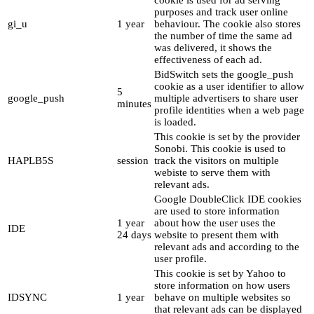
cookie is used for ad serving
purposes and track user online
gi_u
1 year
behaviour. The cookie also stores
the number of time the same ad
was delivered, it shows the
effectiveness of each ad.
BidSwitch sets the google_push
cookie as a user identifier to allow
5
google_push
multiple advertisers to share user
minutes
profile identities when a web page
is loaded.
This cookie is set by the provider
Sonobi. This cookie is used to
HAPLB5S
session
track the visitors on multiple
webiste to serve them with
relevant ads.
Google DoubleClick IDE cookies
are used to store information
1 year
about how the user uses the
IDE
24 days
website to present them with
relevant ads and according to the
user profile.
This cookie is set by Yahoo to
store information on how users
IDSYNC
1 year
behave on multiple websites so
that relevant ads can be displayed