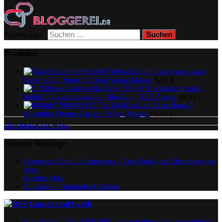
Suchen nach:
Produkte
Gorgeous Carat
Band 1 You Higuri Carlsen Verlag Manga
9,95
€
Vampire Knigt -
Staffel 1 Gesamtausgabe - Blu-Ray - NEU Anime
49,95
€
Akira Band 2
Katsuhiro Otomo Carlsen Verlag Manga
19,90
€
Hier finden Sie mehr.
Neueste Beiträge
Gorgeous Carat La Esperanza – Das Finale der Abenteuer von
Noir
Eiichiro Oda
Chronicle – Yukinobu Hoshino
Games und Lyrik
RuneScape – Das MMORPG, das seit über zwei Jahrzehnten