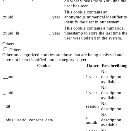
on what videos from YouTube the
user has seen.
This cookie contains an
zuuid
1 year
anonymous numerical identifier to
identify the user in our system.
This cookie contains a numerical
zuuid_lu
1 year
timestamp to store the last time the
user was updated in the system.
Others
Others
Other uncategorized cookies are those that are being analyzed and
have not been classified into a category as yet.
Cookie
Dauer
Beschreibung
No
__amc
1 year
description
available.
No
_auid
1 year
description
available.
No
_dlt
session
description
No
1
_pbjs_userid_consent_data
description
month
available.