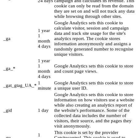
24 days
campaign and calculates its revenue. This
cookie can only be read from the domain
they are set on and will not track any data
while browsing through other sites.
Google Analytics sets this cookie to
calculate visitor, session and campaign
1 year
data and track site usage for the site's
1
_ga
analytics report. The cookie stores
month
information anonymously and assigns a
4 days
randomly generated number to recognise
unique visitors.
1 year
1
Google Analytics sets this cookie to store
_ga_*
month
and count page views.
4 days
1
Google Analytics sets this cookie to store
_gat_gtag_UA_*
minute
a unique user ID.
Google Analytics sets this cookie to store
information on how visitors use a website
while also creating an analytics report of
_gid
1 day
the website's performance. Some of the
collected data includes the number of
visitors, their source, and the pages they
visit anonymously.
This cookie is set by the provider
1
_gu
Getsitecontrol. This cookie is used to