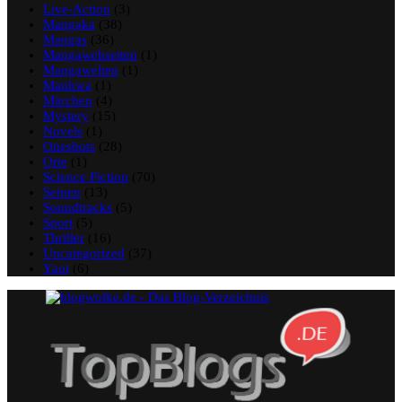
Live-Action
(3)
Mangaka
(38)
Mangas
(36)
Mangawebseiten
(1)
Mangawelten
(1)
Manhwa
(1)
Märchen
(4)
Mystery
(15)
Novels
(1)
Oneshots
(28)
Orte
(1)
Science Fiction
(70)
Seinen
(13)
Soundtracks
(5)
Sport
(5)
Thriller
(16)
Uncategorized
(37)
Yaoi
(6)