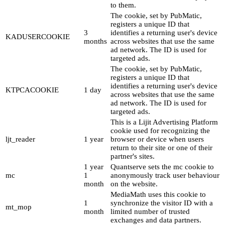
to them.
The cookie, set by PubMatic,
registers a unique ID that
3
identifies a returning user's device
KADUSERCOOKIE
months
across websites that use the same
ad network. The ID is used for
targeted ads.
The cookie, set by PubMatic,
registers a unique ID that
identifies a returning user's device
KTPCACOOKIE
1 day
across websites that use the same
ad network. The ID is used for
targeted ads.
This is a Lijit Advertising Platform
cookie used for recognizing the
ljt_reader
1 year
browser or device when users
return to their site or one of their
partner's sites.
1 year
Quantserve sets the mc cookie to
mc
1
anonymously track user behaviour
month
on the website.
MediaMath uses this cookie to
1
synchronize the visitor ID with a
mt_mop
month
limited number of trusted
exchanges and data partners.