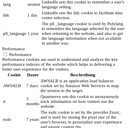
LinkedIn sets this cookie to remember a user's
lang
session
language setting.
LinkedIn sets the lidc cookie to facilitate data
lidc
1 day
center selection.
The pll _language cookie is used by Polylang
to remember the language selected by the user
pll_language
1 year
when returning to the website, and also to get
the language information when not available
in another way.
Performance
Performance
Performance cookies are used to understand and analyze the key
performance indexes of the website which helps in delivering a
better user experience for the visitors.
Cookie
Dauer
Beschreibung
AWSALB is an application load balancer
AWSALB
7 days
cookie set by Amazon Web Services to map
the session to the target.
Quantserve sets this cookie to anonymously
3
d
track information on how visitors use the
months
website.
The ezds cookie is set by the provider Ezoic,
and is used for storing the pixel size of the
ezds
7 years
user's browser, to personalize user experience
and ensure content fits.