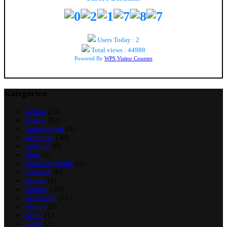
Users Today : 2
Total views : 44988
Powered By
WPS Visitor Counter
Kategorien
Action
(35)
Anime
(82)
Anthologien
(4)
Artbooks
(30)
Autoren
(8)
Blog
(2)
Charakterguide
(6)
Comedy
(6)
Drama
(2)
Fantasy
(39)
Historisch
(61)
Horror
(2)
Krimi
(1)
Liebe
(2)