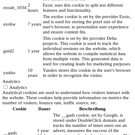
2
Ezoic uses this cookie to split test different
ezoab_1034
hours
features and functionality.
The ezohw cookie is set by the provider Ezoic,
and is used for storing the pixel size of the
ezohw
7 years
user's browser, to personalize user experience
and ensure content fits.
This cookie is set by the provider Delta
projects. This cookie is used to track the
individual sessions on the website, which
guid2
1 year
allows the website to compile statistical data
from multiple visits. This generated data is
used for creating leads for marketing purposes.
10
Yandex stores this cookie in the user's browser
yuidss
years
in order to recognize the visitor.
Analytics
Analytics
Analytical cookies are used to understand how visitors interact with
the website. These cookies help provide information on metrics the
number of visitors, bounce rate, traffic source, etc.
Cookie
Dauer
Beschreibung
The __gads cookie, set by Google, is
stored under DoubleClick domain and
tracks the number of times users see an
1 year
advert, measures the success of the
__gads