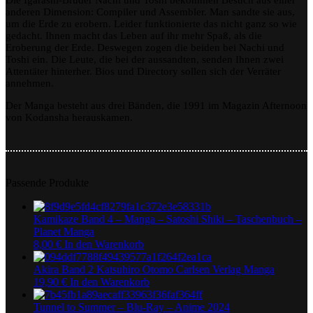
Die Igarashi-Brüder Nachi und Toshi bekommen Besuch aus einer
anderen Dimension: Compiler und Assembler. Man sandte sie aus,
um die Erde zu erobern. Leider funktionierte das nicht ganz so wie
gedacht. Ihnen macht das Leben auf ihr mehr Spaß, als die
Eroberung der Erde. Deswegen zogen die beiden bei Nachi und
Toshi ein. Die Leute, die bei der aussandten, senden Ihnen zwei
Attentäter hinterher. Bios und Directory sollen sich der Verräter
annehmen.
Der Manga besteht aus drei Bänden, die 1991 im Magazin Afternoon
von Kodansha herauskamen.
Passende Produkte
Kamikaze Band 4 – Manga – Satoshi Shiki – Taschenbuch –
Planet Manga
8,00
€
In den Warenkorb
Akira Band 2 Katsuhiro Otomo Carlsen Verlag Manga
19,90
€
In den Warenkorb
Tunnel to Summer – Blu-Ray – Anime 2024