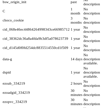
No
bsw_origin_init
past
description
1
No
C
month
description
3
No
choco_cookie
months
description
No
cid_068e46ec44864264998343ce66985712
1 year
description
No
cid_38362dc36a8a4fda9b3df5a078623739
1 year
description
No
cid_d145d0f0fd254dc8835514550cd1f509
1 year
description
No
data-g
14 days
description
available.
No
dspid
1 year
description
available.
No
ezoab_334219
2 hours
description
30
No
ezoadgid_334219
minutes
description
30
No
ezopvc_334219
minutes
description