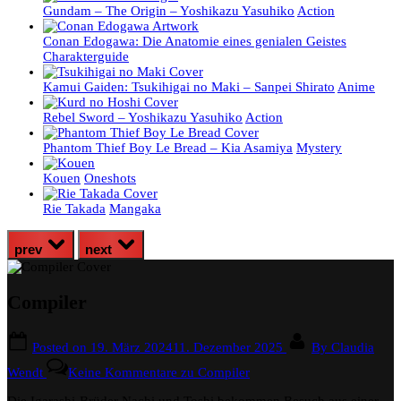
Gundam – The Origin – Yoshikazu Yasuhiko
Action
Conan Edogawa: Die Anatomie eines genialen Geistes
Charakterguide
Kamui Gaiden: Tsukihigai no Maki – Sanpei Shirato
Anime
Rebel Sword – Yoshikazu Yasuhiko
Action
Phantom Thief Boy Le Bread – Kia Asamiya
Mystery
Kouen
Oneshots
Rie Takada
Mangaka
prev
next
Compiler
Posted on
19. März 2024
11. Dezember 2025
By
Claudia
Wendt
Keine Kommentare
zu Compiler