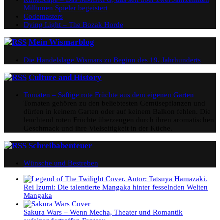
Millionen Spieler begeistert
Codemasters
Dying Light – The Bozak Horde
Mein Wismarblog
Die Handelslage Wismars zu Beginn des 19. Jahrhunderts
Culture and History
Tomaten – Saftige rote Früchte aus dem eigenen Garten
Tomaten gehören zu den beliebtesten Gemüsepflanzen und
dürfen in keinem Garten oder auf keinem Balkon fehlen. Die
leuchtend roten Früchte überzeugen durch ihren aromatischen
Geschmack und ihre Vielseitigkeit in der Küche.
Schreibabenteuer
Wünsche und Bestreben
Rei Izumi: Die talentierte Mangaka hinter fesselnden Welten
Mangaka
Sakura Wars – Wenn Mecha, Theater und Romantik