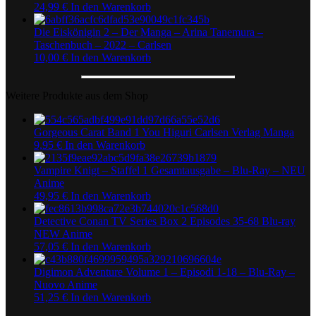
24,99
€
In den Warenkorb
Die Eiskönigin 2 – Der Manga – Arina Tanemura –
Taschenbuch – 2022 – Carlsen
10,00
€
In den Warenkorb
Weitere Produkte aus dem Shop
Gorgeous Carat Band 1 You Higuri Carlsen Verlag Manga
9,95
€
In den Warenkorb
Vampire Knigt – Staffel 1 Gesamtausgabe – Blu-Ray – NEU
Anime
49,95
€
In den Warenkorb
Detective Conan TV Series Box 2 Episodes 35-68 Blu-ray
NEW Anime
57,05
€
In den Warenkorb
Digimon Adventure Volume 1 – Episodi 1-18 – Blu-Ray –
Nuovo Anime
51,25
€
In den Warenkorb