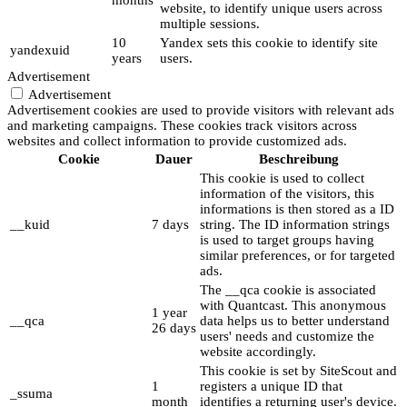
months
website, to identify unique users across
multiple sessions.
10
Yandex sets this cookie to identify site
yandexuid
years
users.
Advertisement
Advertisement
Advertisement cookies are used to provide visitors with relevant ads
and marketing campaigns. These cookies track visitors across
websites and collect information to provide customized ads.
Cookie
Dauer
Beschreibung
This cookie is used to collect
information of the visitors, this
informations is then stored as a ID
__kuid
7 days
string. The ID information strings
is used to target groups having
similar preferences, or for targeted
ads.
The __qca cookie is associated
with Quantcast. This anonymous
1 year
__qca
data helps us to better understand
26 days
users' needs and customize the
website accordingly.
This cookie is set by SiteScout and
1
registers a unique ID that
_ssuma
month
identifies a returning user's device.