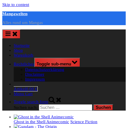
Skip to content
Mangawelten
Alles rund um Mangas
Startseite
Shop
Warenkorb
Rechtliches
Toggle sub-menu
Datenschutzerklärung
Disclaimer
Impressum
Artikel
0,00 €
Menu Cart
Toggle search form
Suchen nach:
Ghost in the Shell Animecomic
Science Fiction