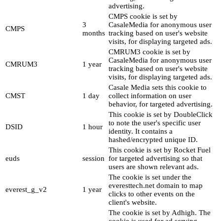
advertising.
CMPS cookie is set by
3
CasaleMedia for anonymous user
CMPS
months
tracking based on user's website
visits, for displaying targeted ads.
CMRUM3 cookie is set by
CasaleMedia for anonymous user
CMRUM3
1 year
tracking based on user's website
visits, for displaying targeted ads.
Casale Media sets this cookie to
CMST
1 day
collect information on user
behavior, for targeted advertising.
This cookie is set by DoubleClick
to note the user's specific user
DSID
1 hour
identity. It contains a
hashed/encrypted unique ID.
This cookie is set by Rocket Fuel
euds
session
for targeted advertising so that
users are shown relevant ads.
The cookie is set under the
everesttech.net domain to map
everest_g_v2
1 year
clicks to other events on the
client's website.
The cookie is set by Adhigh. The