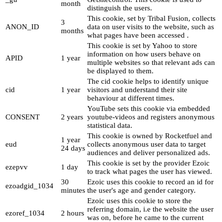
month
distinguish the users.
This cookie, set by Tribal Fusion, collects
3
ANON_ID
data on user visits to the website, such as
months
what pages have been accessed .
This cookie is set by Yahoo to store
information on how users behave on
APID
1 year
multiple websites so that relevant ads can
be displayed to them.
The cid cookie helps to identify unique
cid
1 year
visitors and understand their site
behaviour at different times.
YouTube sets this cookie via embedded
CONSENT
2 years
youtube-videos and registers anonymous
statistical data.
This cookie is owned by Rocketfuel and
1 year
eud
collects anonymous user data to target
24 days
audiences and deliver personalized ads.
This cookie is set by the provider Ezoic
ezepvv
1 day
to track what pages the user has viewed.
30
Ezoic uses this cookie to record an id for
ezoadgid_1034
minutes
the user's age and gender category.
Ezoic uses this cookie to store the
referring domain, i.e the website the user
ezoref_1034
2 hours
was on, before he came to the current