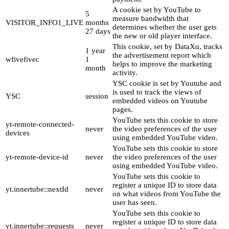
A cookie set by YouTube to
5
measure bandwidth that
VISITOR_INFO1_LIVE
months
determines whether the user gets
27 days
the new or old player interface.
This cookie, set by DataXu, tracks
1 year
the advertisement report which
wfivefivec
1
helps to improve the marketing
month
activity.
YSC cookie is set by Youtube and
is used to track the views of
YSC
session
embedded videos on Youtube
pages.
YouTube sets this cookie to store
yt-remote-connected-
never
the video preferences of the user
devices
using embedded YouTube video.
YouTube sets this cookie to store
yt-remote-device-id
never
the video preferences of the user
using embedded YouTube video.
YouTube sets this cookie to
register a unique ID to store data
yt.innertube::nextId
never
on what videos from YouTube the
user has seen.
YouTube sets this cookie to
register a unique ID to store data
yt.innertube::requests
never