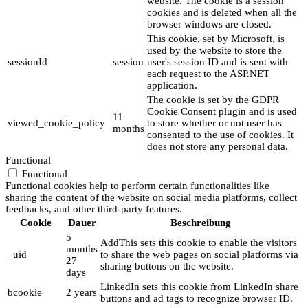
website. The cookie is a session
cookies and is deleted when all the
browser windows are closed.
This cookie, set by Microsoft, is
used by the website to store the
sessionId
session
user's session ID and is sent with
each request to the ASP.NET
application.
The cookie is set by the GDPR
Cookie Consent plugin and is used
11
viewed_cookie_policy
to store whether or not user has
months
consented to the use of cookies. It
does not store any personal data.
Functional
Functional
Functional cookies help to perform certain functionalities like
sharing the content of the website on social media platforms, collect
feedbacks, and other third-party features.
Cookie
Dauer
Beschreibung
5
AddThis sets this cookie to enable the visitors
months
_uid
to share the web pages on social platforms via
27
sharing buttons on the website.
days
LinkedIn sets this cookie from LinkedIn share
bcookie
2 years
buttons and ad tags to recognize browser ID.