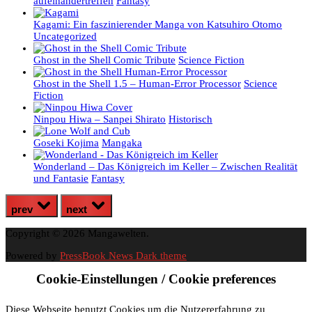
aufeinandertreffen
Fantasy
Kagami: Ein faszinierender Manga von Katsuhiro Otomo
Uncategorized
Ghost in the Shell Comic Tribute
Science Fiction
Ghost in the Shell 1.5 – Human-Error Processor
Science
Fiction
Ninpou Hiwa – Sanpei Shirato
Historisch
Goseki Kojima
Mangaka
Wonderland – Das Königreich im Keller – Zwischen Realität
und Fantasie
Fantasy
prev
next
Copyright © 2026 Mangawelten.
Powered by
PressBook News Dark theme
Cookie-Einstellungen / Cookie preferences
Diese Webseite benutzt Cookies um die Nutzererfahrung zu