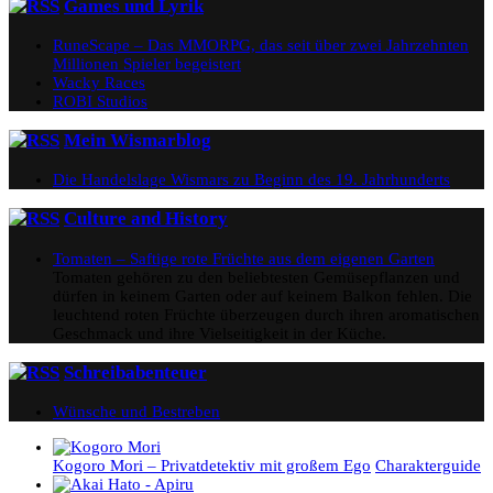
Games und Lyrik
RuneScape – Das MMORPG, das seit über zwei Jahrzehnten
Millionen Spieler begeistert
Wacky Races
ROBI Studios
Mein Wismarblog
Die Handelslage Wismars zu Beginn des 19. Jahrhunderts
Culture and History
Tomaten – Saftige rote Früchte aus dem eigenen Garten
Tomaten gehören zu den beliebtesten Gemüsepflanzen und
dürfen in keinem Garten oder auf keinem Balkon fehlen. Die
leuchtend roten Früchte überzeugen durch ihren aromatischen
Geschmack und ihre Vielseitigkeit in der Küche.
Schreibabenteuer
Wünsche und Bestreben
Kogoro Mori – Privatdetektiv mit großem Ego
Charakterguide