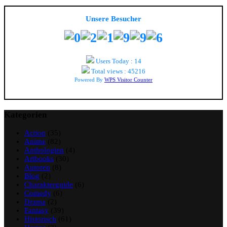
Unsere Besucher
Users Today : 14
Total views : 45216
Powered By
WPS Visitor Counter
Kategorien
Action
(35)
Anime
(82)
Anthologien
(4)
Artbooks
(30)
Autoren
(8)
Blog
(2)
Charakterguide
(6)
Comedy
(6)
Drama
(2)
Fantasy
(39)
Historisch
(61)