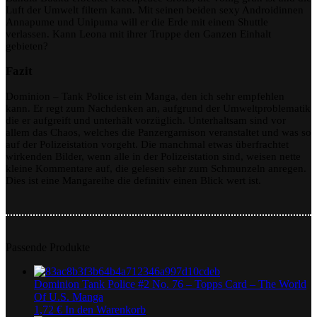
Luft der Umwelt filtern kann. Mit seinen beiden sexy Androidinnen
Annapume und Unipuma will er die Erde mit einem Shuttle
verlassen. Kann Leona mit ihrer Truppe den Ganzen Einhalt
gebieten?
Fazit
Dominion – Tank Police ist ein Manga, den ich sehr empfehlen
kann. Er regt zum Nachdenken an, aufgrund der Umweltproblematik
die er aufgreift und unterhält vorzüglich. Unterhaltsam sind vor
allem das Chaos, welches die Panzergarnison veranstaltet und was so
auf der Polizeistation vorgeht. Die manchmal etwas überfrachtet
wirkenden Bilder, wenn alle in der Polizeistation sind, weisen nette
kleine Kommentare auf, die gelesen sehr zum Schmunzeln anregen.
Dies ist eine Mangareihe die definitiv einen Blick wert ist.
Passende Produkte
Dominion Tank Police #2 No. 76 – Topps Card – The World
Of U.S. Manga
1,72
€
In den Warenkorb