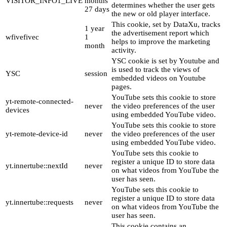
VISITOR_INFO1_LIVE
months
determines whether the user gets
27 days
the new or old player interface.
This cookie, set by DataXu, tracks
1 year
the advertisement report which
wfivefivec
1
helps to improve the marketing
month
activity.
YSC cookie is set by Youtube and
is used to track the views of
YSC
session
embedded videos on Youtube
pages.
YouTube sets this cookie to store
yt-remote-connected-
never
the video preferences of the user
devices
using embedded YouTube video.
YouTube sets this cookie to store
yt-remote-device-id
never
the video preferences of the user
using embedded YouTube video.
YouTube sets this cookie to
register a unique ID to store data
yt.innertube::nextId
never
on what videos from YouTube the
user has seen.
YouTube sets this cookie to
register a unique ID to store data
yt.innertube::requests
never
on what videos from YouTube the
user has seen.
This cookie contains an