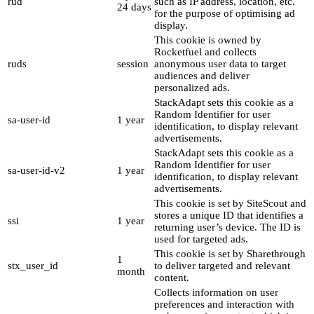
rud
such as IP address, location, etc.
24 days
for the purpose of optimising ad
display.
This cookie is owned by
Rocketfuel and collects
ruds
session
anonymous user data to target
audiences and deliver
personalized ads.
StackAdapt sets this cookie as a
Random Identifier for user
sa-user-id
1 year
identification, to display relevant
advertisements.
StackAdapt sets this cookie as a
Random Identifier for user
sa-user-id-v2
1 year
identification, to display relevant
advertisements.
This cookie is set by SiteScout and
stores a unique ID that identifies a
ssi
1 year
returning user’s device. The ID is
used for targeted ads.
This cookie is set by Sharethrough
1
stx_user_id
to deliver targeted and relevant
month
content.
Collects information on user
preferences and interaction with