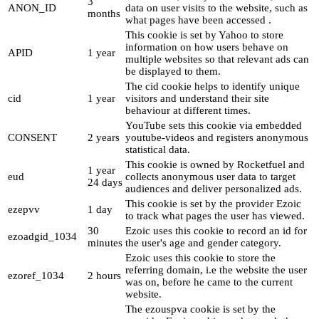
3
ANON_ID
data on user visits to the website, such as
months
what pages have been accessed .
This cookie is set by Yahoo to store
information on how users behave on
APID
1 year
multiple websites so that relevant ads can
be displayed to them.
The cid cookie helps to identify unique
cid
1 year
visitors and understand their site
behaviour at different times.
YouTube sets this cookie via embedded
CONSENT
2 years
youtube-videos and registers anonymous
statistical data.
This cookie is owned by Rocketfuel and
1 year
eud
collects anonymous user data to target
24 days
audiences and deliver personalized ads.
This cookie is set by the provider Ezoic
ezepvv
1 day
to track what pages the user has viewed.
30
Ezoic uses this cookie to record an id for
ezoadgid_1034
minutes
the user's age and gender category.
Ezoic uses this cookie to store the
referring domain, i.e the website the user
ezoref_1034
2 hours
was on, before he came to the current
website.
The ezouspva cookie is set by the