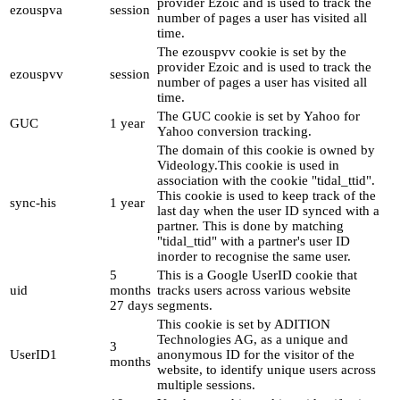
provider Ezoic and is used to track the
ezouspva
session
number of pages a user has visited all
time.
The ezouspvv cookie is set by the
provider Ezoic and is used to track the
ezouspvv
session
number of pages a user has visited all
time.
The GUC cookie is set by Yahoo for
GUC
1 year
Yahoo conversion tracking.
The domain of this cookie is owned by
Videology.This cookie is used in
association with the cookie "tidal_ttid".
This cookie is used to keep track of the
sync-his
1 year
last day when the user ID synced with a
partner. This is done by matching
"tidal_ttid" with a partner's user ID
inorder to recognise the same user.
5
This is a Google UserID cookie that
uid
months
tracks users across various website
27 days
segments.
This cookie is set by ADITION
Technologies AG, as a unique and
3
UserID1
anonymous ID for the visitor of the
months
website, to identify unique users across
multiple sessions.