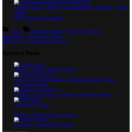
Vampire Knigt – Staffel 1 Gesamtausgabe – Blu-Ray – NEU
Anime
49,95
€
In den Warenkorb
Tags:
Action
Dominion
,
Manga
,
Masamune Shirow
Beitragsnavigation
Previous
Blue World – Yukinobu Hoshino
Post:
Next
Chibiki no Iwa – Yukinobu Hoshino
Post:
Related Posts
Offered – Ryoichi Ikegami
Action
Techno Police: Die Zukunft der Polizeiarbeit im Anime-
Universum
Action
Gundam – The Origin – Yoshikazu Yasuhiko
Action
Seiken Wolf
Action
Batman – Child of Dreams
Action
One Piece – Eiichiro Oda
Action