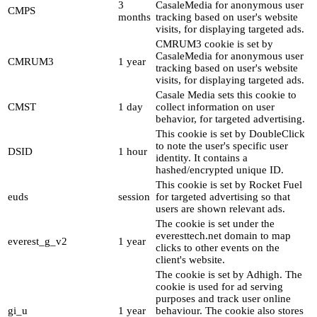
3
CasaleMedia for anonymous user
CMPS
months
tracking based on user's website
visits, for displaying targeted ads.
CMRUM3 cookie is set by
CasaleMedia for anonymous user
CMRUM3
1 year
tracking based on user's website
visits, for displaying targeted ads.
Casale Media sets this cookie to
CMST
1 day
collect information on user
behavior, for targeted advertising.
This cookie is set by DoubleClick
to note the user's specific user
DSID
1 hour
identity. It contains a
hashed/encrypted unique ID.
This cookie is set by Rocket Fuel
euds
session
for targeted advertising so that
users are shown relevant ads.
The cookie is set under the
everesttech.net domain to map
everest_g_v2
1 year
clicks to other events on the
client's website.
The cookie is set by Adhigh. The
cookie is used for ad serving
purposes and track user online
gi_u
1 year
behaviour. The cookie also stores