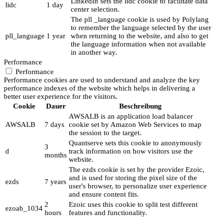
LinkedIn sets the lidc cookie to facilitate data
lidc
1 day
center selection.
The pll _language cookie is used by Polylang
to remember the language selected by the user
pll_language
1 year
when returning to the website, and also to get
the language information when not available
in another way.
Performance
Performance
Performance cookies are used to understand and analyze the key
performance indexes of the website which helps in delivering a
better user experience for the visitors.
Cookie
Dauer
Beschreibung
AWSALB is an application load balancer
AWSALB
7 days
cookie set by Amazon Web Services to map
the session to the target.
Quantserve sets this cookie to anonymously
3
d
track information on how visitors use the
months
website.
The ezds cookie is set by the provider Ezoic,
and is used for storing the pixel size of the
ezds
7 years
user's browser, to personalize user experience
and ensure content fits.
2
Ezoic uses this cookie to split test different
ezoab_1034
hours
features and functionality.