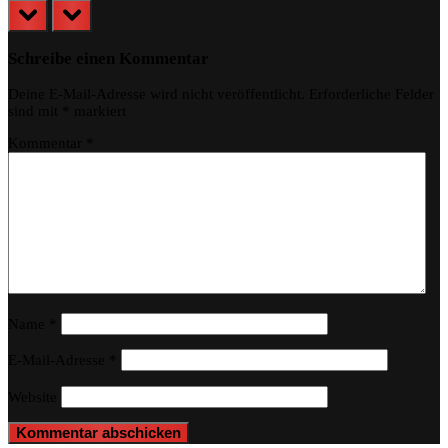
prev
next
Schreibe einen Kommentar
Deine E-Mail-Adresse wird nicht veröffentlicht.
Erforderliche Felder
sind mit
*
markiert
Kommentar
*
Name
*
E-Mail-Adresse
*
Website