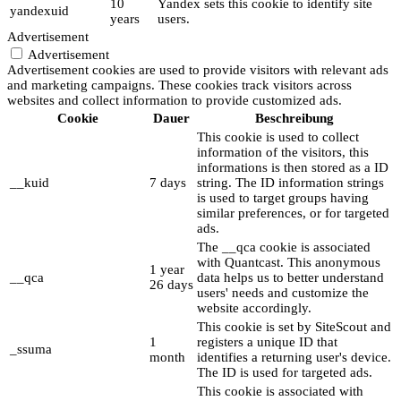
10
Yandex sets this cookie to identify site
yandexuid
years
users.
Advertisement
Advertisement
Advertisement cookies are used to provide visitors with relevant ads
and marketing campaigns. These cookies track visitors across
websites and collect information to provide customized ads.
Cookie
Dauer
Beschreibung
This cookie is used to collect
information of the visitors, this
informations is then stored as a ID
__kuid
7 days
string. The ID information strings
is used to target groups having
similar preferences, or for targeted
ads.
The __qca cookie is associated
with Quantcast. This anonymous
1 year
__qca
data helps us to better understand
26 days
users' needs and customize the
website accordingly.
This cookie is set by SiteScout and
1
registers a unique ID that
_ssuma
month
identifies a returning user's device.
The ID is used for targeted ads.
This cookie is associated with