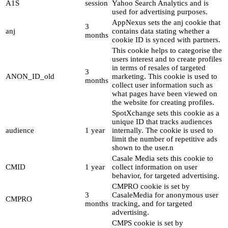
A1S
session
Yahoo Search Analytics and is
used for advertising purposes.
AppNexus sets the anj cookie that
3
anj
contains data stating whether a
months
cookie ID is synced with partners.
This cookie helps to categorise the
users interest and to create profiles
in terms of resales of targeted
3
ANON_ID_old
marketing. This cookie is used to
months
collect user information such as
what pages have been viewed on
the website for creating profiles.
SpotXchange sets this cookie as a
unique ID that tracks audiences
audience
1 year
internally. The cookie is used to
limit the number of repetitive ads
shown to the user.n
Casale Media sets this cookie to
CMID
1 year
collect information on user
behavior, for targeted advertising.
CMPRO cookie is set by
3
CasaleMedia for anonymous user
CMPRO
months
tracking, and for targeted
advertising.
CMPS cookie is set by