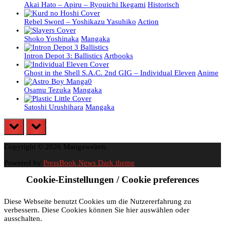
Akai Hato – Apiru – Ryouichi Ikegami
Historisch
Rebel Sword – Yoshikazu Yasuhiko
Action
Shoko Yoshinaka
Mangaka
Intron Depot 3: Ballistics
Artbooks
Ghost in the Shell S.A.C. 2nd GIG – Individual Eleven
Anime
Osamu Tezuka
Mangaka
Satoshi Urushihara
Mangaka
prev
next
Copyright © 2026 Mangawelten.
Powered by
PressBook News Dark theme
Cookie-Einstellungen / Cookie preferences
Diese Webseite benutzt Cookies um die Nutzererfahrung zu
verbessern. Diese Cookies können Sie hier auswählen oder
ausschalten.