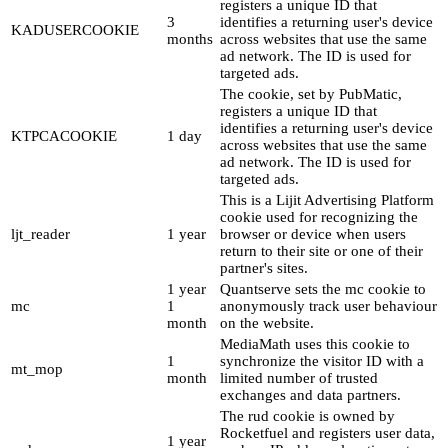
registers a unique ID that
3
identifies a returning user's device
KADUSERCOOKIE
months
across websites that use the same
ad network. The ID is used for
targeted ads.
The cookie, set by PubMatic,
registers a unique ID that
identifies a returning user's device
KTPCACOOKIE
1 day
across websites that use the same
ad network. The ID is used for
targeted ads.
This is a Lijit Advertising Platform
cookie used for recognizing the
ljt_reader
1 year
browser or device when users
return to their site or one of their
partner's sites.
1 year
Quantserve sets the mc cookie to
mc
1
anonymously track user behaviour
month
on the website.
MediaMath uses this cookie to
1
synchronize the visitor ID with a
mt_mop
month
limited number of trusted
exchanges and data partners.
The rud cookie is owned by
Rocketfuel and registers user data,
1 year