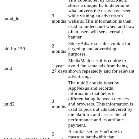
This cookie, set by BidSwitch,
stores a unique ID to determine
what adverts the users have seen
3
while visiting an advertiser's
tuuid_lu
months
website. This information is then
used to understand when and how
often users will see a certain
banner.
StickyAds.tv sets this cookie for
2
uid-bp-159
targeting and advertising
months
purposes.
MediaMath sets this cookie to
1 year
avoid the same ads from being
uuid
27 days
shown repeatedly and for relevant
advertising.
The uuid2 cookie is set by
AppNexus and records
information that helps in
differentiating between devices
3
uuid2
and browsers. This information is
months
used to pick out ads delivered by
the platform and assess the ad
performance and its attribute
payment.
A cookie set by YouTube to
5
measure bandwidth that