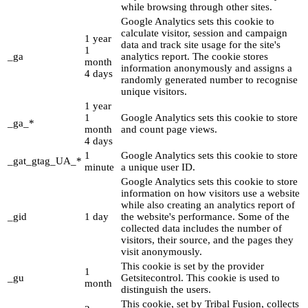
while browsing through other sites.
Google Analytics sets this cookie to
calculate visitor, session and campaign
1 year
data and track site usage for the site's
1
_ga
analytics report. The cookie stores
month
information anonymously and assigns a
4 days
randomly generated number to recognise
unique visitors.
1 year
1
Google Analytics sets this cookie to store
_ga_*
month
and count page views.
4 days
1
Google Analytics sets this cookie to store
_gat_gtag_UA_*
minute
a unique user ID.
Google Analytics sets this cookie to store
information on how visitors use a website
while also creating an analytics report of
_gid
1 day
the website's performance. Some of the
collected data includes the number of
visitors, their source, and the pages they
visit anonymously.
This cookie is set by the provider
1
_gu
Getsitecontrol. This cookie is used to
month
distinguish the users.
This cookie, set by Tribal Fusion, collects