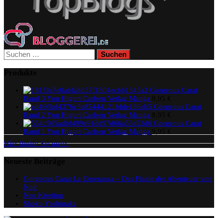
Suchen
nach:
Produkte
Gorgeous Carat
Band 3 You Higuri Carlsen Verlag Manga
8,95
€
Gorgeous Carat
Band 2 You Higuri Carlsen Verlag Manga
8,95
€
Gorgeous Carat
Band 1 You Higuri Carlsen Verlag Manga
9,95
€
Hier finden Sie mehr.
Neueste Beiträge
Gorgeous Carat La Esperanza – Das Finale der Abenteuer von
Noir
Neo Kiseijuu
Shoko Yoshinaka