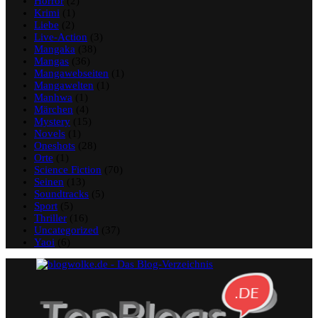
Horror
(2)
Krimi
(1)
Liebe
(2)
Live-Action
(3)
Mangaka
(38)
Mangas
(36)
Mangawebseiten
(1)
Mangawelten
(1)
Manhwa
(1)
Märchen
(4)
Mystery
(15)
Novels
(1)
Oneshots
(28)
Orte
(1)
Science Fiction
(70)
Seinen
(13)
Soundtracks
(5)
Sport
(5)
Thriller
(16)
Uncategorized
(37)
Yaoi
(6)