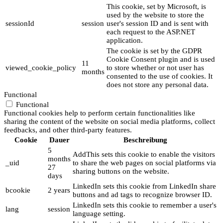
This cookie, set by Microsoft, is
used by the website to store the
sessionId
session
user's session ID and is sent with
each request to the ASP.NET
application.
The cookie is set by the GDPR
Cookie Consent plugin and is used
11
viewed_cookie_policy
to store whether or not user has
months
consented to the use of cookies. It
does not store any personal data.
Functional
Functional
Functional cookies help to perform certain functionalities like
sharing the content of the website on social media platforms, collect
feedbacks, and other third-party features.
Cookie
Dauer
Beschreibung
5
AddThis sets this cookie to enable the visitors
months
_uid
to share the web pages on social platforms via
27
sharing buttons on the website.
days
LinkedIn sets this cookie from LinkedIn share
bcookie
2 years
buttons and ad tags to recognize browser ID.
LinkedIn sets this cookie to remember a user's
lang
session
language setting.