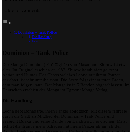
Masamune
Table of Contents
Shirow
Dominion – Tank Police
Die Handlung
Fazit
Dominion – Tank Police
Der Manga Dominion (ドミニオン) von Masamune Shirow ist etwas
älter. Im Original erschien er 1983. Shirow kombiniert gekonnt
Action und Humor. Das Chaos welches Leona mit ihrem Panzer
anrichtet, ist sehr unterhaltsam. Die Story folgt einem roten Faden,
dem man folgen kann. Der Manga ist in 5 Bänden abgeschlossen. Im
Deutschen erschien der Manga im Egmont Manga Verlag.
Die Handlung
Leona liebt Bonaparte, ihren Panzer abgöttisch. Mit diesem fährt sie
durch die Stadt als Mitglied der Dominion – Tank Police und
versucht Buaku und seine Bande von Banditen zu erwischen. Meist
richtet die Truppe mehr Schaden mit ihrem Panzer als an, als der
Bandit. Buaku erbeutet Greenpeace Crolis, die völlig grün ist und die