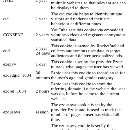
APID
1 year
multiple websites so that relevant ads can
be displayed to them.
The cid cookie helps to identify unique
cid
1 year
visitors and understand their site
behaviour at different times.
YouTube sets this cookie via embedded
CONSENT
2 years
youtube-videos and registers anonymous
statistical data.
This cookie is owned by Rocketfuel and
1 year
eud
collects anonymous user data to target
24 days
audiences and deliver personalized ads.
This cookie is set by the provider Ezoic
ezepvv
1 day
to track what pages the user has viewed.
30
Ezoic uses this cookie to record an id for
ezoadgid_1034
minutes
the user's age and gender category.
Ezoic uses this cookie to store the
referring domain, i.e the website the user
ezoref_1034
2 hours
was on, before he came to the current
website.
The ezouspva cookie is set by the
provider Ezoic and is used to track the
ezouspva
session
number of pages a user has visited all
time.
The ezouspvv cookie is set by the