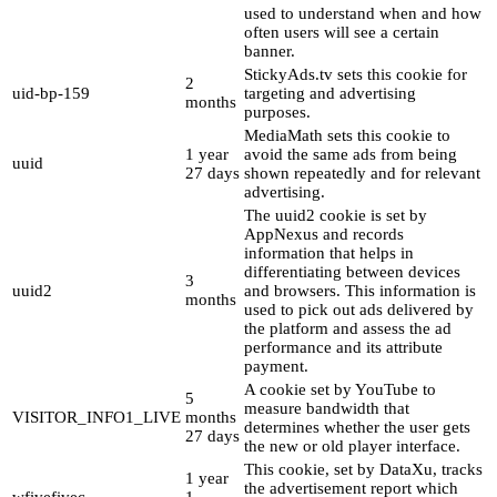
used to understand when and how
often users will see a certain
banner.
StickyAds.tv sets this cookie for
2
uid-bp-159
targeting and advertising
months
purposes.
MediaMath sets this cookie to
1 year
avoid the same ads from being
uuid
27 days
shown repeatedly and for relevant
advertising.
The uuid2 cookie is set by
AppNexus and records
information that helps in
differentiating between devices
3
uuid2
and browsers. This information is
months
used to pick out ads delivered by
the platform and assess the ad
performance and its attribute
payment.
A cookie set by YouTube to
5
measure bandwidth that
VISITOR_INFO1_LIVE
months
determines whether the user gets
27 days
the new or old player interface.
This cookie, set by DataXu, tracks
1 year
the advertisement report which
wfivefivec
1