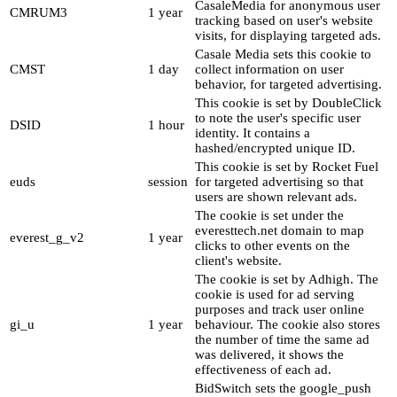
CasaleMedia for anonymous user
CMRUM3
1 year
tracking based on user's website
visits, for displaying targeted ads.
Casale Media sets this cookie to
CMST
1 day
collect information on user
behavior, for targeted advertising.
This cookie is set by DoubleClick
to note the user's specific user
DSID
1 hour
identity. It contains a
hashed/encrypted unique ID.
This cookie is set by Rocket Fuel
euds
session
for targeted advertising so that
users are shown relevant ads.
The cookie is set under the
everesttech.net domain to map
everest_g_v2
1 year
clicks to other events on the
client's website.
The cookie is set by Adhigh. The
cookie is used for ad serving
purposes and track user online
gi_u
1 year
behaviour. The cookie also stores
the number of time the same ad
was delivered, it shows the
effectiveness of each ad.
BidSwitch sets the google_push