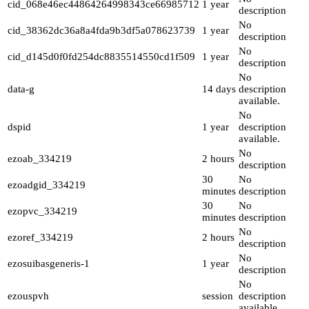
cid_068e46ec44864264998343ce66985712
1 year
description
No
cid_38362dc36a8a4fda9b3df5a078623739
1 year
description
No
cid_d145d0f0fd254dc8835514550cd1f509
1 year
description
No
data-g
14 days
description
available.
No
dspid
1 year
description
available.
No
ezoab_334219
2 hours
description
30
No
ezoadgid_334219
minutes
description
30
No
ezopvc_334219
minutes
description
No
ezoref_334219
2 hours
description
No
ezosuibasgeneris-1
1 year
description
No
ezouspvh
session
description
available.