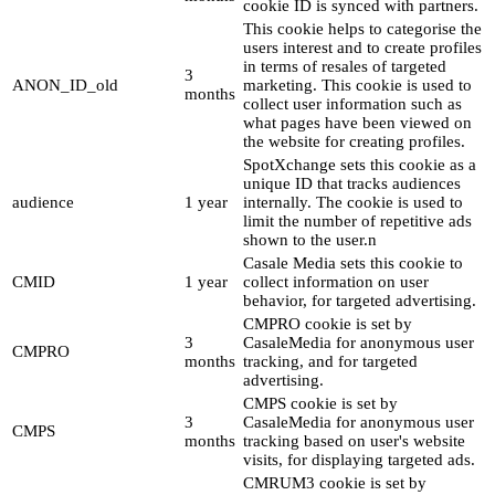
cookie ID is synced with partners.
This cookie helps to categorise the
users interest and to create profiles
in terms of resales of targeted
3
ANON_ID_old
marketing. This cookie is used to
months
collect user information such as
what pages have been viewed on
the website for creating profiles.
SpotXchange sets this cookie as a
unique ID that tracks audiences
audience
1 year
internally. The cookie is used to
limit the number of repetitive ads
shown to the user.n
Casale Media sets this cookie to
CMID
1 year
collect information on user
behavior, for targeted advertising.
CMPRO cookie is set by
3
CasaleMedia for anonymous user
CMPRO
months
tracking, and for targeted
advertising.
CMPS cookie is set by
3
CasaleMedia for anonymous user
CMPS
months
tracking based on user's website
visits, for displaying targeted ads.
CMRUM3 cookie is set by