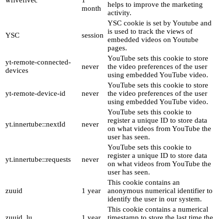
helps to improve the marketing
month
activity.
YSC cookie is set by Youtube and
is used to track the views of
YSC
session
embedded videos on Youtube
pages.
YouTube sets this cookie to store
yt-remote-connected-
never
the video preferences of the user
devices
using embedded YouTube video.
YouTube sets this cookie to store
yt-remote-device-id
never
the video preferences of the user
using embedded YouTube video.
YouTube sets this cookie to
register a unique ID to store data
yt.innertube::nextId
never
on what videos from YouTube the
user has seen.
YouTube sets this cookie to
register a unique ID to store data
yt.innertube::requests
never
on what videos from YouTube the
user has seen.
This cookie contains an
zuuid
1 year
anonymous numerical identifier to
identify the user in our system.
This cookie contains a numerical
zuuid_lu
1 year
timestamp to store the last time the