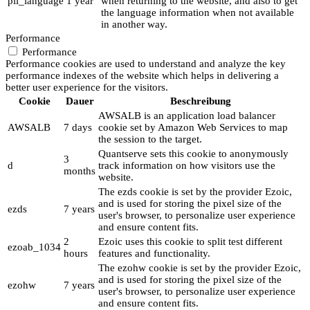
pll_language
1 year
when returning to the website, and also to get
the language information when not available
in another way.
Performance
Performance
Performance cookies are used to understand and analyze the key
performance indexes of the website which helps in delivering a
better user experience for the visitors.
Cookie
Dauer
Beschreibung
AWSALB is an application load balancer
AWSALB
7 days
cookie set by Amazon Web Services to map
the session to the target.
Quantserve sets this cookie to anonymously
3
d
track information on how visitors use the
months
website.
The ezds cookie is set by the provider Ezoic,
and is used for storing the pixel size of the
ezds
7 years
user's browser, to personalize user experience
and ensure content fits.
2
Ezoic uses this cookie to split test different
ezoab_1034
hours
features and functionality.
The ezohw cookie is set by the provider Ezoic,
and is used for storing the pixel size of the
ezohw
7 years
user's browser, to personalize user experience
and ensure content fits.