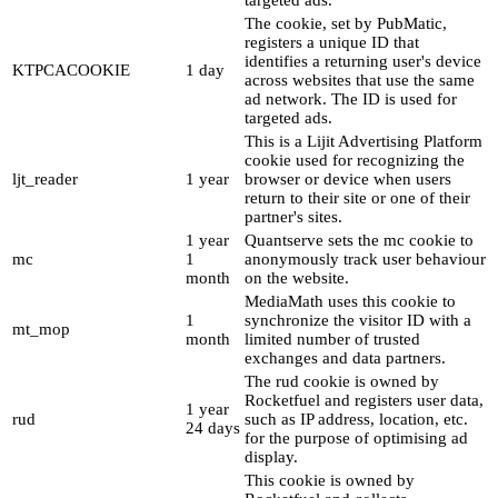
The cookie, set by PubMatic,
registers a unique ID that
identifies a returning user's device
KTPCACOOKIE
1 day
across websites that use the same
ad network. The ID is used for
targeted ads.
This is a Lijit Advertising Platform
cookie used for recognizing the
ljt_reader
1 year
browser or device when users
return to their site or one of their
partner's sites.
1 year
Quantserve sets the mc cookie to
mc
1
anonymously track user behaviour
month
on the website.
MediaMath uses this cookie to
1
synchronize the visitor ID with a
mt_mop
month
limited number of trusted
exchanges and data partners.
The rud cookie is owned by
Rocketfuel and registers user data,
1 year
rud
such as IP address, location, etc.
24 days
for the purpose of optimising ad
display.
This cookie is owned by