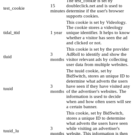
The test_cookie is set by
15
doubleclick.net and is used to
test_cookie
minutes
determine if the user's browser
supports cookies.
This cookie is set by Videology.
The cookie stores a videology
tidal_ttid
1 year
unique identifier. It helps to know
whether a visitor has seen the ad
and clicked or not.
This cookie is set by the provider
3
AdRoll to identify and show the
tluid
months
visitor relevant ads by collecting
user data from multiple websites.
The tuuid cookie, set by
BidSwitch, stores an unique ID to
determine what adverts the users
3
have seen if they have visited any
tuuid
months
of the advertiser's websites. The
information is used to decide
when and how often users will see
a certain banner.
This cookie, set by BidSwitch,
stores a unique ID to determine
what adverts the users have seen
3
while visiting an advertiser's
tuuid_lu
months
website. This information is then