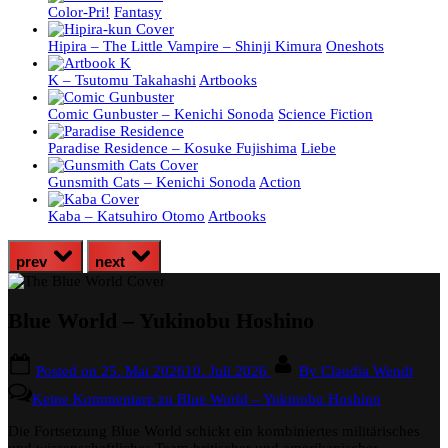
Color-Pri!
Fantasy
Hipira – The Little Vampire – Shinji Kimura
Oneshots
K – Tsutomu Takahashi
Artbooks
Comic Gunbuster – Kenichi Sonoda
Science Fiction
Paradise Residence – Kosuke Fujishima
Liebe
Gunsmith Cats – Kenichi Sonoda
Action
Kaba – Katsuhiro Otomo
Artbooks
prev
next
Blue World – Yukinobu Hoshino
Posted on
25. Mai 2026
10. Juli 2026
By
Claudia Wendt
Keine Kommentare
zu Blue World – Yukinobu Hoshino
Die Fortsetzung Blue World schickt ein kombiniertes militärisches