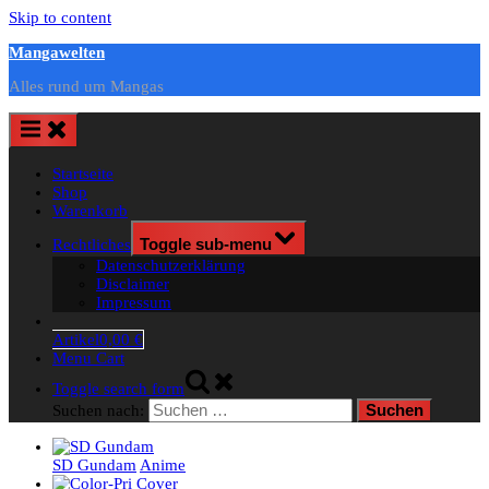
Skip to content
Mangawelten
Alles rund um Mangas
Startseite
Shop
Warenkorb
Rechtliches
Toggle sub-menu
Datenschutzerklärung
Disclaimer
Impressum
Artikel
0,00 €
Menu Cart
Toggle search form
Suchen nach:
SD Gundam
Anime