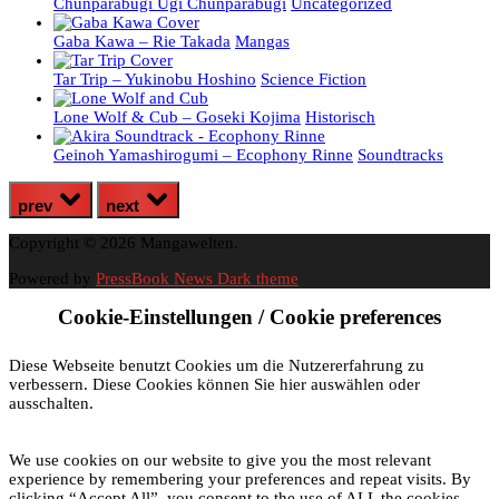
Chunparabugi Ugi Chunparabugi
Uncategorized
Gaba Kawa – Rie Takada
Mangas
Tar Trip – Yukinobu Hoshino
Science Fiction
Lone Wolf & Cub – Goseki Kojima
Historisch
Geinoh Yamashirogumi – Ecophony Rinne
Soundtracks
prev
next
Copyright © 2026 Mangawelten.
Powered by
PressBook News Dark theme
Cookie-Einstellungen / Cookie preferences
Diese Webseite benutzt Cookies um die Nutzererfahrung zu
verbessern. Diese Cookies können Sie hier auswählen oder
ausschalten.
We use cookies on our website to give you the most relevant
experience by remembering your preferences and repeat visits. By
clicking “Accept All”, you consent to the use of ALL the cookies.