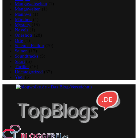
Mangawebseiten
(1)
Mangawelten
(1)
Manhwa
(1)
Märchen
(4)
Mystery
(15)
Novels
(1)
Oneshots
(28)
Orte
(1)
Science Fiction
(70)
Seinen
(13)
Soundtracks
(5)
Sport
(5)
Thriller
(16)
Uncategorized
(37)
Yaoi
(6)