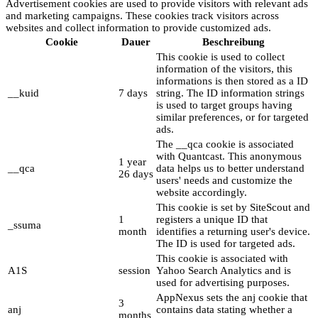
Advertisement cookies are used to provide visitors with relevant ads
and marketing campaigns. These cookies track visitors across
websites and collect information to provide customized ads.
Cookie
Dauer
Beschreibung
This cookie is used to collect
information of the visitors, this
informations is then stored as a ID
__kuid
7 days
string. The ID information strings
is used to target groups having
similar preferences, or for targeted
ads.
The __qca cookie is associated
with Quantcast. This anonymous
1 year
__qca
data helps us to better understand
26 days
users' needs and customize the
website accordingly.
This cookie is set by SiteScout and
1
registers a unique ID that
_ssuma
month
identifies a returning user's device.
The ID is used for targeted ads.
This cookie is associated with
A1S
session
Yahoo Search Analytics and is
used for advertising purposes.
AppNexus sets the anj cookie that
3
anj
contains data stating whether a
months