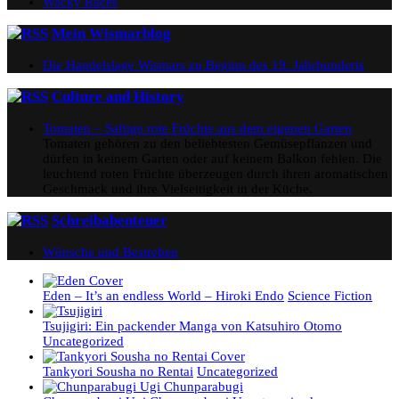
Wacky Races
Mein Wismarblog
Die Handelslage Wismars zu Beginn des 19. Jahrhunderts
Culture and History
Tomaten – Saftige rote Früchte aus dem eigenen Garten
Tomaten gehören zu den beliebtesten Gemüsepflanzen und
dürfen in keinem Garten oder auf keinem Balkon fehlen. Die
leuchtend roten Früchte überzeugen durch ihren aromatischen
Geschmack und ihre Vielseitigkeit in der Küche.
Schreibabenteuer
Wünsche und Bestreben
Eden – It’s an endless World – Hiroki Endo
Science Fiction
Tsujigiri: Ein packender Manga von Katsuhiro Otomo
Uncategorized
Tankyori Sousha no Rentai
Uncategorized