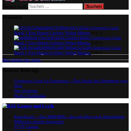
Suchen nach:
Produkte
Gorgeous Carat
Band 3 You Higuri Carlsen Verlag Manga
8,95
€
Gorgeous Carat
Band 2 You Higuri Carlsen Verlag Manga
8,95
€
Gorgeous Carat
Band 1 You Higuri Carlsen Verlag Manga
9,95
€
Hier finden Sie mehr.
Neueste Beiträge
Gorgeous Carat La Esperanza – Das Finale der Abenteuer von
Noir
Neo Kiseijuu
Shoko Yoshinaka
Games und Lyrik
RuneScape – Das MMORPG, das seit über zwei Jahrzehnten
Millionen Spieler begeistert
YCJY Games