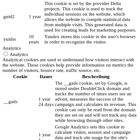
This cookie is set by the provider Delta
projects. This cookie is used to track the
individual sessions on the website, which
guid2
1 year
allows the website to compile statistical data
from multiple visits. This generated data is
used for creating leads for marketing purposes.
10
Yandex stores this cookie in the user's browser
yuidss
years
in order to recognize the visitor.
Analytics
Analytics
Analytical cookies are used to understand how visitors interact with
the website. These cookies help provide information on metrics the
number of visitors, bounce rate, traffic source, etc.
Cookie
Dauer
Beschreibung
The __gads cookie, set by Google, is
stored under DoubleClick domain and
tracks the number of times users see an
1 year
advert, measures the success of the
__gads
24 days
campaign and calculates its revenue. This
cookie can only be read from the domain
they are set on and will not track any data
while browsing through other sites.
Google Analytics sets this cookie to
calculate visitor, session and campaign
1 year
data and track site usage for the site's
1