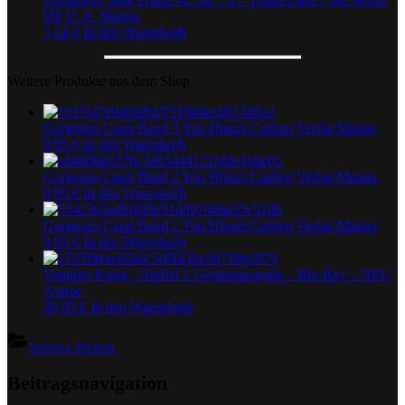
OF U. S. Manga
3,24
€
In den Warenkorb
Weitere Produkte aus dem Shop
Gorgeous Carat Band 3 You Higuri Carlsen Verlag Manga
8,95
€
In den Warenkorb
Gorgeous Carat Band 2 You Higuri Carlsen Verlag Manga
8,95
€
In den Warenkorb
Gorgeous Carat Band 1 You Higuri Carlsen Verlag Manga
9,95
€
In den Warenkorb
Vampire Knigt – Staffel 1 Gesamtausgabe – Blu-Ray – NEU
Anime
49,95
€
In den Warenkorb
Science Fiction
Beitragsnavigation