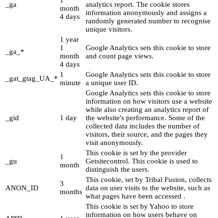
_ga
analytics report. The cookie stores
month
information anonymously and assigns a
4 days
randomly generated number to recognise
unique visitors.
1 year
1
Google Analytics sets this cookie to store
_ga_*
month
and count page views.
4 days
1
Google Analytics sets this cookie to store
_gat_gtag_UA_*
minute
a unique user ID.
Google Analytics sets this cookie to store
information on how visitors use a website
while also creating an analytics report of
_gid
1 day
the website's performance. Some of the
collected data includes the number of
visitors, their source, and the pages they
visit anonymously.
This cookie is set by the provider
1
_gu
Getsitecontrol. This cookie is used to
month
distinguish the users.
This cookie, set by Tribal Fusion, collects
3
ANON_ID
data on user visits to the website, such as
months
what pages have been accessed .
This cookie is set by Yahoo to store
information on how users behave on