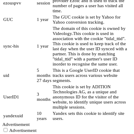
provider Ezoic and is used to track the
ezouspvv
session
number of pages a user has visited all
time.
The GUC cookie is set by Yahoo for
GUC
1 year
Yahoo conversion tracking.
The domain of this cookie is owned by
Videology.This cookie is used in
association with the cookie "tidal_ttid".
This cookie is used to keep track of the
sync-his
1 year
last day when the user ID synced with a
partner. This is done by matching
"tidal_ttid" with a partner's user ID
inorder to recognise the same user.
5
This is a Google UserID cookie that
uid
months
tracks users across various website
27 days
segments.
This cookie is set by ADITION
Technologies AG, as a unique and
3
UserID1
anonymous ID for the visitor of the
months
website, to identify unique users across
multiple sessions.
10
Yandex sets this cookie to identify site
yandexuid
years
users.
Advertisement
Advertisement