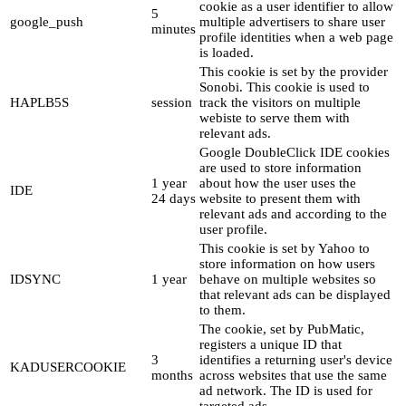
cookie as a user identifier to allow
5
google_push
multiple advertisers to share user
minutes
profile identities when a web page
is loaded.
This cookie is set by the provider
Sonobi. This cookie is used to
HAPLB5S
session
track the visitors on multiple
webiste to serve them with
relevant ads.
Google DoubleClick IDE cookies
are used to store information
1 year
about how the user uses the
IDE
24 days
website to present them with
relevant ads and according to the
user profile.
This cookie is set by Yahoo to
store information on how users
IDSYNC
1 year
behave on multiple websites so
that relevant ads can be displayed
to them.
The cookie, set by PubMatic,
registers a unique ID that
3
identifies a returning user's device
KADUSERCOOKIE
months
across websites that use the same
ad network. The ID is used for
targeted ads.