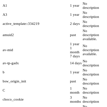
No
A1
1 year
description
No
A3
1 year
description
No
active_template::334219
2 days
description
No
amuid2
past
description
available.
1 year
No
1
av-mid
description
month
available.
7 days
No
av-tp-gadx
14 days
description
No
b
1 year
description
No
bsw_origin_init
past
description
1
No
C
month
description
3
No
choco_cookie
months
description
No