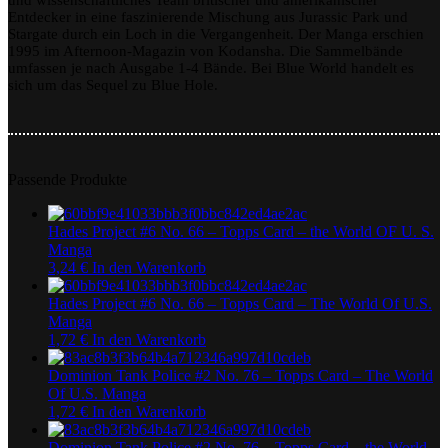
und wissenschaftliches Team britischer und amerikanischer
Entdecker in eine faszinierende Mischung aus Jurassic Park und
Stargate durch ein Loch in die Vergangenheit. Der Manga erschien
1995 im Afternoon-Magazin von Kodansha. Die Sammelbände
umfassen je nach Ausgabe 1-4 Bände. Bei Blue World handelt es
sich um das Sequel zu Blue Hole.
Passende Produkte
Hades Project #6 No. 66 – Topps Card – the World OF U. S.
Manga
3,24
€
In den Warenkorb
Hades Project #6 No. 66 – Topps Card – The World Of U.S.
Manga
1,72
€
In den Warenkorb
Dominion Tank Police #2 No. 76 – Topps Card – The World
Of U.S. Manga
1,72
€
In den Warenkorb
Dominion Tank Police #2 No. 76 – Topps Card – the World