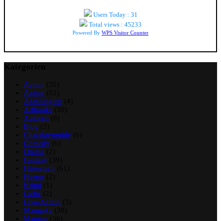
Users Today : 31
Total views : 45233
Powered By
WPS Visitor Counter
Kategorien
Action
(35)
Anime
(82)
Anthologien
(4)
Artbooks
(30)
Autoren
(8)
Blog
(2)
Charakterguide
(6)
Comedy
(6)
Drama
(2)
Fantasy
(39)
Historisch
(61)
Horror
(2)
Krimi
(1)
Liebe
(2)
Live-Action
(3)
Mangaka
(38)
Mangas
(36)