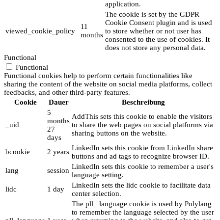
application.
The cookie is set by the GDPR
Cookie Consent plugin and is used
11
viewed_cookie_policy
to store whether or not user has
months
consented to the use of cookies. It
does not store any personal data.
Functional
Functional
Functional cookies help to perform certain functionalities like
sharing the content of the website on social media platforms, collect
feedbacks, and other third-party features.
Cookie
Dauer
Beschreibung
5
AddThis sets this cookie to enable the visitors
months
_uid
to share the web pages on social platforms via
27
sharing buttons on the website.
days
LinkedIn sets this cookie from LinkedIn share
bcookie
2 years
buttons and ad tags to recognize browser ID.
LinkedIn sets this cookie to remember a user's
lang
session
language setting.
LinkedIn sets the lidc cookie to facilitate data
lidc
1 day
center selection.
The pll _language cookie is used by Polylang
to remember the language selected by the user