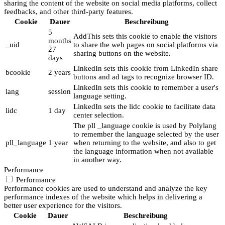
sharing the content of the website on social media platforms, collect
feedbacks, and other third-party features.
Cookie
Dauer
Beschreibung
5
AddThis sets this cookie to enable the visitors
months
_uid
to share the web pages on social platforms via
27
sharing buttons on the website.
days
LinkedIn sets this cookie from LinkedIn share
bcookie
2 years
buttons and ad tags to recognize browser ID.
LinkedIn sets this cookie to remember a user's
lang
session
language setting.
LinkedIn sets the lidc cookie to facilitate data
lidc
1 day
center selection.
The pll _language cookie is used by Polylang
to remember the language selected by the user
pll_language
1 year
when returning to the website, and also to get
the language information when not available
in another way.
Performance
Performance
Performance cookies are used to understand and analyze the key
performance indexes of the website which helps in delivering a
better user experience for the visitors.
Cookie
Dauer
Beschreibung