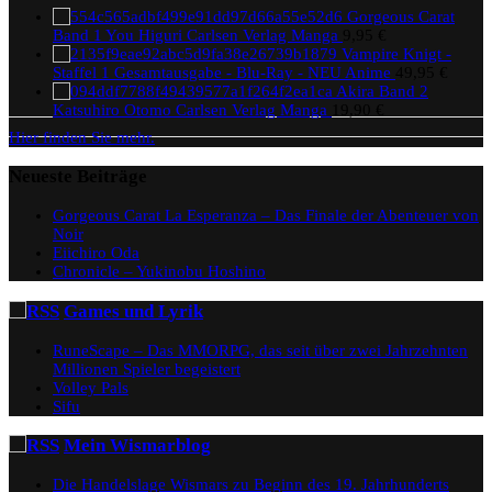
Gorgeous Carat
Band 1 You Higuri Carlsen Verlag Manga
9,95
€
Vampire Knigt -
Staffel 1 Gesamtausgabe - Blu-Ray - NEU Anime
49,95
€
Akira Band 2
Katsuhiro Otomo Carlsen Verlag Manga
19,90
€
Hier finden Sie mehr.
Neueste Beiträge
Gorgeous Carat La Esperanza – Das Finale der Abenteuer von
Noir
Eiichiro Oda
Chronicle – Yukinobu Hoshino
Games und Lyrik
RuneScape – Das MMORPG, das seit über zwei Jahrzehnten
Millionen Spieler begeistert
Volley Pals
Sifu
Mein Wismarblog
Die Handelslage Wismars zu Beginn des 19. Jahrhunderts