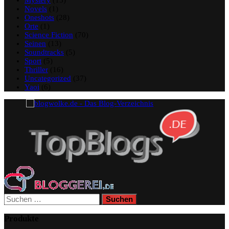
Mystery
(15)
Novels
(1)
Oneshots
(28)
Orte
(1)
Science Fiction
(70)
Seinen
(13)
Soundtracks
(5)
Sport
(5)
Thriller
(16)
Uncategorized
(37)
Yaoi
(6)
Suchen
nach:
Produkte