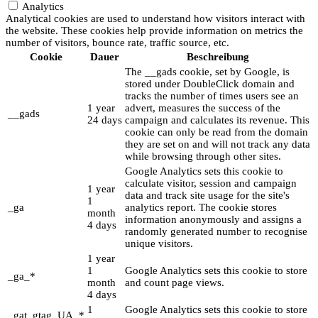
Analytics
Analytical cookies are used to understand how visitors interact with
the website. These cookies help provide information on metrics the
number of visitors, bounce rate, traffic source, etc.
Cookie
Dauer
Beschreibung
The __gads cookie, set by Google, is
stored under DoubleClick domain and
tracks the number of times users see an
1 year
advert, measures the success of the
__gads
24 days
campaign and calculates its revenue. This
cookie can only be read from the domain
they are set on and will not track any data
while browsing through other sites.
Google Analytics sets this cookie to
calculate visitor, session and campaign
1 year
data and track site usage for the site's
1
_ga
analytics report. The cookie stores
month
information anonymously and assigns a
4 days
randomly generated number to recognise
unique visitors.
1 year
1
Google Analytics sets this cookie to store
_ga_*
month
and count page views.
4 days
1
Google Analytics sets this cookie to store
_gat_gtag_UA_*