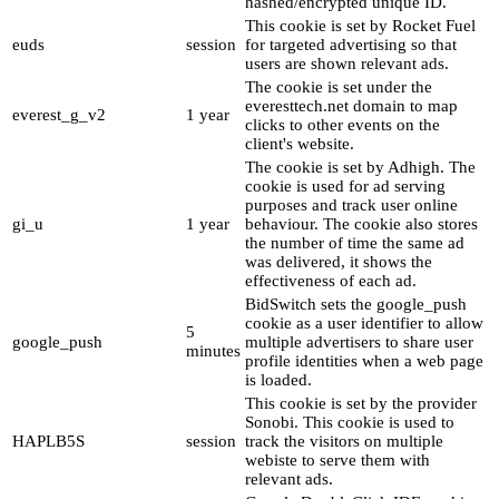
hashed/encrypted unique ID.
This cookie is set by Rocket Fuel
euds
session
for targeted advertising so that
users are shown relevant ads.
The cookie is set under the
everesttech.net domain to map
everest_g_v2
1 year
clicks to other events on the
client's website.
The cookie is set by Adhigh. The
cookie is used for ad serving
purposes and track user online
gi_u
1 year
behaviour. The cookie also stores
the number of time the same ad
was delivered, it shows the
effectiveness of each ad.
BidSwitch sets the google_push
cookie as a user identifier to allow
5
google_push
multiple advertisers to share user
minutes
profile identities when a web page
is loaded.
This cookie is set by the provider
Sonobi. This cookie is used to
HAPLB5S
session
track the visitors on multiple
webiste to serve them with
relevant ads.