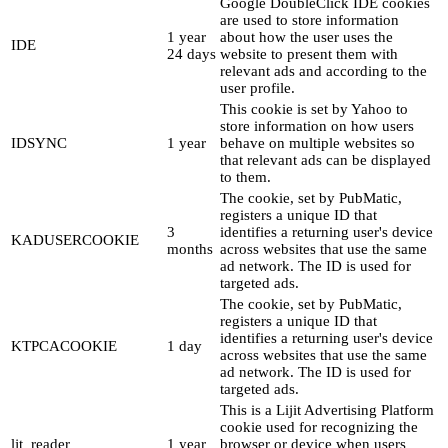
Google DoubleClick IDE cookies
are used to store information
1 year
about how the user uses the
IDE
24 days
website to present them with
relevant ads and according to the
user profile.
This cookie is set by Yahoo to
store information on how users
IDSYNC
1 year
behave on multiple websites so
that relevant ads can be displayed
to them.
The cookie, set by PubMatic,
registers a unique ID that
3
identifies a returning user's device
KADUSERCOOKIE
months
across websites that use the same
ad network. The ID is used for
targeted ads.
The cookie, set by PubMatic,
registers a unique ID that
identifies a returning user's device
KTPCACOOKIE
1 day
across websites that use the same
ad network. The ID is used for
targeted ads.
This is a Lijit Advertising Platform
cookie used for recognizing the
ljt_reader
1 year
browser or device when users