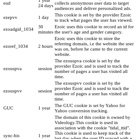
1 year
eud
collects anonymous user data to target
24 days
audiences and deliver personalized ads.
This cookie is set by the provider Ezoic
ezepvv
1 day
to track what pages the user has viewed.
30
Ezoic uses this cookie to record an id for
ezoadgid_1034
minutes
the user's age and gender category.
Ezoic uses this cookie to store the
referring domain, i.e the website the user
ezoref_1034
2 hours
was on, before he came to the current
website.
The ezouspva cookie is set by the
provider Ezoic and is used to track the
ezouspva
session
number of pages a user has visited all
time.
The ezouspvv cookie is set by the
provider Ezoic and is used to track the
ezouspvv
session
number of pages a user has visited all
time.
The GUC cookie is set by Yahoo for
GUC
1 year
Yahoo conversion tracking.
The domain of this cookie is owned by
Videology.This cookie is used in
association with the cookie "tidal_ttid".
This cookie is used to keep track of the
sync-his
1 year
last day when the user ID synced with a