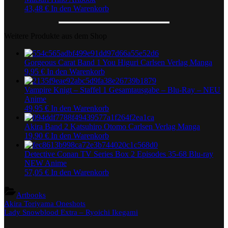
43,48
€
In den Warenkorb
Weitere Produkte aus dem Shop
Gorgeous Carat Band 1 You Higuri Carlsen Verlag Manga
9,95
€
In den Warenkorb
Vampire Knigt – Staffel 1 Gesamtausgabe – Blu-Ray – NEU
Anime
49,95
€
In den Warenkorb
Akira Band 2 Katsuhiro Otomo Carlsen Verlag Manga
19,90
€
In den Warenkorb
Detective Conan TV Series Box 2 Episodes 35-68 Blu-ray
NEW Anime
57,05
€
In den Warenkorb
Artbooks
Beitragsnavigation
Previous
Akira Toriyama Oneshots
Post:
Next
Lady Snowblood Extra – Ryoichi Ikegami
Post: