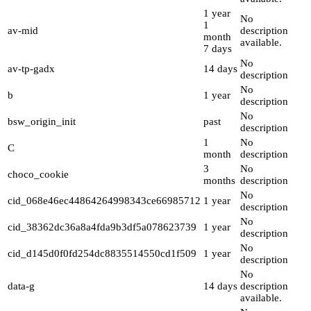
1 year
No
1
av-mid
description
month
available.
7 days
No
av-tp-gadx
14 days
description
No
b
1 year
description
No
bsw_origin_init
past
description
1
No
C
month
description
3
No
choco_cookie
months
description
No
cid_068e46ec44864264998343ce66985712
1 year
description
No
cid_38362dc36a8a4fda9b3df5a078623739
1 year
description
No
cid_d145d0f0fd254dc8835514550cd1f509
1 year
description
No
data-g
14 days
description
available.