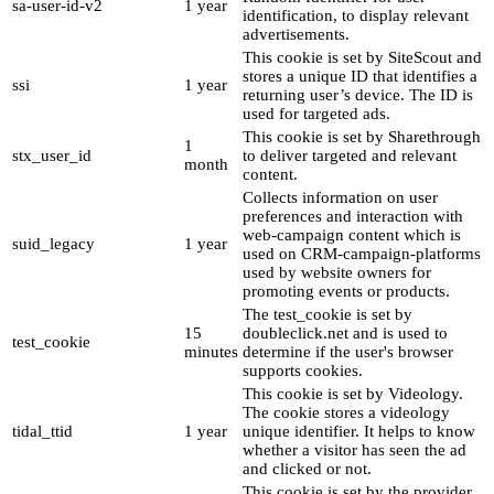
sa-user-id-v2
1 year
identification, to display relevant
advertisements.
This cookie is set by SiteScout and
stores a unique ID that identifies a
ssi
1 year
returning user’s device. The ID is
used for targeted ads.
This cookie is set by Sharethrough
1
stx_user_id
to deliver targeted and relevant
month
content.
Collects information on user
preferences and interaction with
web-campaign content which is
suid_legacy
1 year
used on CRM-campaign-platforms
used by website owners for
promoting events or products.
The test_cookie is set by
15
doubleclick.net and is used to
test_cookie
minutes
determine if the user's browser
supports cookies.
This cookie is set by Videology.
The cookie stores a videology
tidal_ttid
1 year
unique identifier. It helps to know
whether a visitor has seen the ad
and clicked or not.
This cookie is set by the provider