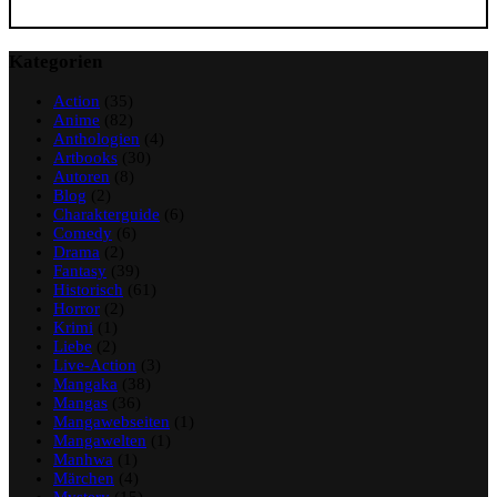
Kategorien
Action
(35)
Anime
(82)
Anthologien
(4)
Artbooks
(30)
Autoren
(8)
Blog
(2)
Charakterguide
(6)
Comedy
(6)
Drama
(2)
Fantasy
(39)
Historisch
(61)
Horror
(2)
Krimi
(1)
Liebe
(2)
Live-Action
(3)
Mangaka
(38)
Mangas
(36)
Mangawebseiten
(1)
Mangawelten
(1)
Manhwa
(1)
Märchen
(4)