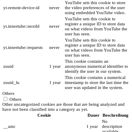
YouTube sets this cookie to store
yt-remote-device-id
never
the video preferences of the user
using embedded YouTube video.
YouTube sets this cookie to
register a unique ID to store data
yt.innertube::nextId
never
on what videos from YouTube the
user has seen.
YouTube sets this cookie to
register a unique ID to store data
yt.innertube::requests
never
on what videos from YouTube the
user has seen.
This cookie contains an
zuuid
1 year
anonymous numerical identifier to
identify the user in our system.
This cookie contains a numerical
zuuid_lu
1 year
timestamp to store the last time the
user was updated in the system.
Others
Others
Other uncategorized cookies are those that are being analyzed and
have not been classified into a category as yet.
Cookie
Dauer
Beschreibung
No
__amc
1 year
description
available.