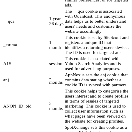
ads.
The __qca cookie is associated
with Quantcast. This anonymous
1 year
__qca
data helps us to better understand
26 days
users' needs and customize the
website accordingly.
This cookie is set by SiteScout and
1
registers a unique ID that
_ssuma
month
identifies a returning user's device.
The ID is used for targeted ads.
This cookie is associated with
A1S
session
Yahoo Search Analytics and is
used for advertising purposes.
AppNexus sets the anj cookie that
3
anj
contains data stating whether a
months
cookie ID is synced with partners.
This cookie helps to categorise the
users interest and to create profiles
in terms of resales of targeted
3
ANON_ID_old
marketing. This cookie is used to
months
collect user information such as
what pages have been viewed on
the website for creating profiles.
SpotXchange sets this cookie as a