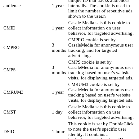
unique ID that tracks audiences
audience
1 year
internally. The cookie is used to
limit the number of repetitive ads
shown to the user.n
Casale Media sets this cookie to
CMID
1 year
collect information on user
behavior, for targeted advertising.
CMPRO cookie is set by
3
CasaleMedia for anonymous user
CMPRO
months
tracking, and for targeted
advertising.
CMPS cookie is set by
3
CasaleMedia for anonymous user
CMPS
months
tracking based on user's website
visits, for displaying targeted ads.
CMRUM3 cookie is set by
CasaleMedia for anonymous user
CMRUM3
1 year
tracking based on user's website
visits, for displaying targeted ads.
Casale Media sets this cookie to
CMST
1 day
collect information on user
behavior, for targeted advertising.
This cookie is set by DoubleClick
to note the user's specific user
DSID
1 hour
identity. It contains a