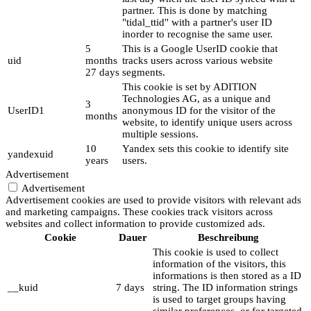
partner. This is done by matching
"tidal_ttid" with a partner's user ID
inorder to recognise the same user.
5
This is a Google UserID cookie that
uid
months
tracks users across various website
27 days
segments.
This cookie is set by ADITION
Technologies AG, as a unique and
3
UserID1
anonymous ID for the visitor of the
months
website, to identify unique users across
multiple sessions.
10
Yandex sets this cookie to identify site
yandexuid
years
users.
Advertisement
Advertisement
Advertisement cookies are used to provide visitors with relevant ads
and marketing campaigns. These cookies track visitors across
websites and collect information to provide customized ads.
Cookie
Dauer
Beschreibung
This cookie is used to collect
information of the visitors, this
informations is then stored as a ID
__kuid
7 days
string. The ID information strings
is used to target groups having
similar preferences, or for targeted