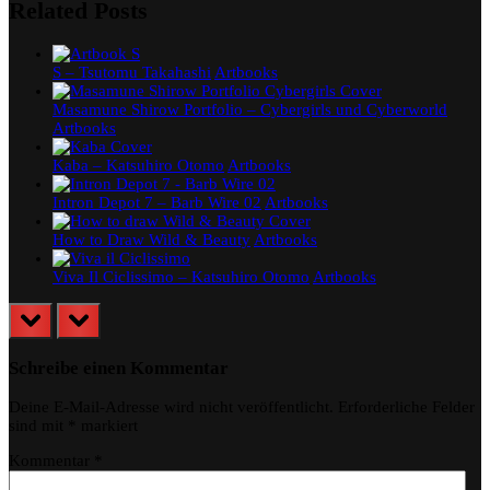
Related Posts
S – Tsutomu Takahashi
Artbooks
Masamune Shirow Portfolio – Cybergirls und Cyberworld
Artbooks
Kaba – Katsuhiro Otomo
Artbooks
Intron Depot 7 – Barb Wire 02
Artbooks
How to Draw Wild & Beauty
Artbooks
Viva Il Ciclissimo – Katsuhiro Otomo
Artbooks
prev
next
Schreibe einen Kommentar
Deine E-Mail-Adresse wird nicht veröffentlicht.
Erforderliche Felder
sind mit
*
markiert
Kommentar
*