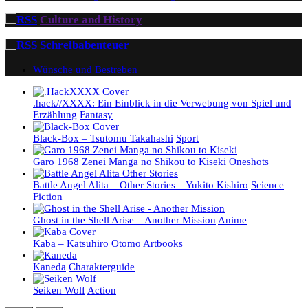
Culture and History
Schreibabenteuer
Wünsche und Bestreben
.hack//XXXX: Ein Einblick in die Verwebung von Spiel und
Erzählung
Fantasy
Black-Box – Tsutomu Takahashi
Sport
Garo 1968 Zenei Manga no Shikou to Kiseki
Oneshots
Battle Angel Alita – Other Stories – Yukito Kishiro
Science
Fiction
Ghost in the Shell Arise – Another Mission
Anime
Kaba – Katsuhiro Otomo
Artbooks
Kaneda
Charakterguide
Seiken Wolf
Action