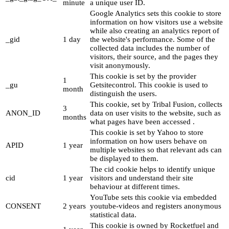
minute
a unique user ID.
Google Analytics sets this cookie to store
information on how visitors use a website
while also creating an analytics report of
_gid
1 day
the website's performance. Some of the
collected data includes the number of
visitors, their source, and the pages they
visit anonymously.
This cookie is set by the provider
1
_gu
Getsitecontrol. This cookie is used to
month
distinguish the users.
This cookie, set by Tribal Fusion, collects
3
ANON_ID
data on user visits to the website, such as
months
what pages have been accessed .
This cookie is set by Yahoo to store
information on how users behave on
APID
1 year
multiple websites so that relevant ads can
be displayed to them.
The cid cookie helps to identify unique
cid
1 year
visitors and understand their site
behaviour at different times.
YouTube sets this cookie via embedded
CONSENT
2 years
youtube-videos and registers anonymous
statistical data.
This cookie is owned by Rocketfuel and