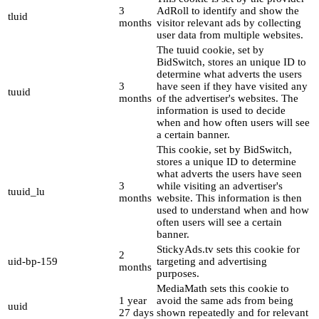
3
AdRoll to identify and show the
tluid
months
visitor relevant ads by collecting
user data from multiple websites.
The tuuid cookie, set by
BidSwitch, stores an unique ID to
determine what adverts the users
3
have seen if they have visited any
tuuid
months
of the advertiser's websites. The
information is used to decide
when and how often users will see
a certain banner.
This cookie, set by BidSwitch,
stores a unique ID to determine
what adverts the users have seen
3
while visiting an advertiser's
tuuid_lu
months
website. This information is then
used to understand when and how
often users will see a certain
banner.
StickyAds.tv sets this cookie for
2
uid-bp-159
targeting and advertising
months
purposes.
MediaMath sets this cookie to
1 year
avoid the same ads from being
uuid
27 days
shown repeatedly and for relevant