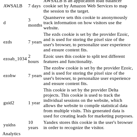
AWSALB is an application load balancer
AWSALB
7 days
cookie set by Amazon Web Services to map
the session to the target.
Quantserve sets this cookie to anonymously
3
d
track information on how visitors use the
months
website.
The ezds cookie is set by the provider Ezoic,
and is used for storing the pixel size of the
ezds
7 years
user's browser, to personalize user experience
and ensure content fits.
2
Ezoic uses this cookie to split test different
ezoab_1034
hours
features and functionality.
The ezohw cookie is set by the provider Ezoic,
and is used for storing the pixel size of the
ezohw
7 years
user's browser, to personalize user experience
and ensure content fits.
This cookie is set by the provider Delta
projects. This cookie is used to track the
individual sessions on the website, which
guid2
1 year
allows the website to compile statistical data
from multiple visits. This generated data is
used for creating leads for marketing purposes.
10
Yandex stores this cookie in the user's browser
yuidss
years
in order to recognize the visitor.
Analytics