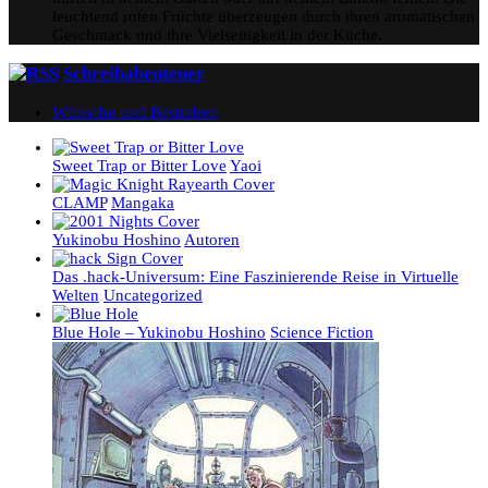
leuchtend roten Früchte überzeugen durch ihren aromatischen
Geschmack und ihre Vielseitigkeit in der Küche.
Schreibabenteuer
Wünsche und Bestreben
Sweet Trap or Bitter Love
Yaoi
CLAMP
Mangaka
Yukinobu Hoshino
Autoren
Das .hack-Universum: Eine Faszinierende Reise in Virtuelle
Welten
Uncategorized
Blue Hole – Yukinobu Hoshino
Science Fiction