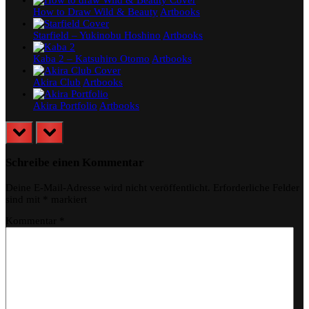
How to Draw Wild & Beauty
Artbooks
Starfield – Yukinobu Hoshino
Artbooks
Kaba 2 – Katsuhiro Otomo
Artbooks
Akira Club
Artbooks
Akira Portfolio
Artbooks
prev
next
Schreibe einen Kommentar
Deine E-Mail-Adresse wird nicht veröffentlicht.
Erforderliche Felder
sind mit
*
markiert
Kommentar
*