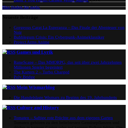
Hier finden Sie mehr.
Neueste Beiträge
Gorgeous Carat La Esperanza – Das Finale der Abenteuer von
Noir
Bubblegum Crisis: Ein Cyberpunk-Animeklassiker
Project Arms Anime
Games und Lyrik
RuneScape – Das MMORPG, das seit über zwei Jahrzehnten
Millionen Spieler begeistert
The Karters 2 – Turbo Charged
Poly Bridge
Mein Wismarblog
Die Handelslage Wismars zu Beginn des 19. Jahrhunderts
Culture and History
Tomaten – Saftige rote Früchte aus dem eigenen Garten
Tomaten gehören zu den beliebtesten Gemüsepflanzen und
dürfen in keinem Garten oder auf keinem Balkon fehlen. Die