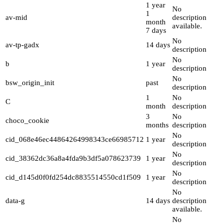
1 year
No
1
av-mid
description
month
available.
7 days
No
av-tp-gadx
14 days
description
No
b
1 year
description
No
bsw_origin_init
past
description
1
No
C
month
description
3
No
choco_cookie
months
description
No
cid_068e46ec44864264998343ce66985712
1 year
description
No
cid_38362dc36a8a4fda9b3df5a078623739
1 year
description
No
cid_d145d0f0fd254dc8835514550cd1f509
1 year
description
No
data-g
14 days
description
available.
No