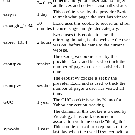
eud
collects anonymous user data to target
24 days
audiences and deliver personalized ads.
This cookie is set by the provider Ezoic
ezepvv
1 day
to track what pages the user has viewed.
30
Ezoic uses this cookie to record an id for
ezoadgid_1034
minutes
the user's age and gender category.
Ezoic uses this cookie to store the
referring domain, i.e the website the user
ezoref_1034
2 hours
was on, before he came to the current
website.
The ezouspva cookie is set by the
provider Ezoic and is used to track the
ezouspva
session
number of pages a user has visited all
time.
The ezouspvv cookie is set by the
provider Ezoic and is used to track the
ezouspvv
session
number of pages a user has visited all
time.
The GUC cookie is set by Yahoo for
GUC
1 year
Yahoo conversion tracking.
The domain of this cookie is owned by
Videology.This cookie is used in
association with the cookie "tidal_ttid".
This cookie is used to keep track of the
sync-his
1 year
last day when the user ID synced with a