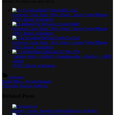
Weitere Produkte aus dem Shop
Gorgeous Carat Band 3 You Higuri Carlsen Verlag Manga
8,95
€
In den Warenkorb
Gorgeous Carat Band 2 You Higuri Carlsen Verlag Manga
8,95
€
In den Warenkorb
Gorgeous Carat Band 1 You Higuri Carlsen Verlag Manga
9,95
€
In den Warenkorb
Vampire Knigt – Staffel 1 Gesamtausgabe – Blu-Ray – NEU
Anime
49,95
€
In den Warenkorb
Artbooks
Beitragsnavigation
Previous
Spider-Man – Ryoichi Ikegami
Post:
Next
Yukinobu Hoshino Artbooks
Post:
Related Posts
Genga – Otomo Katsuhiro Original Pictures
Artbooks