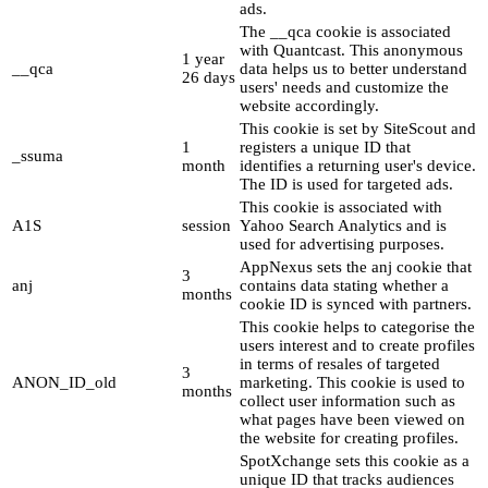
ads.
The __qca cookie is associated
with Quantcast. This anonymous
1 year
__qca
data helps us to better understand
26 days
users' needs and customize the
website accordingly.
This cookie is set by SiteScout and
1
registers a unique ID that
_ssuma
month
identifies a returning user's device.
The ID is used for targeted ads.
This cookie is associated with
A1S
session
Yahoo Search Analytics and is
used for advertising purposes.
AppNexus sets the anj cookie that
3
anj
contains data stating whether a
months
cookie ID is synced with partners.
This cookie helps to categorise the
users interest and to create profiles
in terms of resales of targeted
3
ANON_ID_old
marketing. This cookie is used to
months
collect user information such as
what pages have been viewed on
the website for creating profiles.
SpotXchange sets this cookie as a
unique ID that tracks audiences