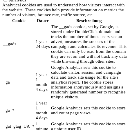
Analytical cookies are used to understand how visitors interact with
the website. These cookies help provide information on metrics the
number of visitors, bounce rate, traffic source, etc.
Cookie
Dauer
Beschreibung
The __gads cookie, set by Google, is
stored under DoubleClick domain and
tracks the number of times users see an
1 year
advert, measures the success of the
__gads
24 days
campaign and calculates its revenue. This
cookie can only be read from the domain
they are set on and will not track any data
while browsing through other sites.
Google Analytics sets this cookie to
calculate visitor, session and campaign
1 year
data and track site usage for the site's
1
_ga
analytics report. The cookie stores
month
information anonymously and assigns a
4 days
randomly generated number to recognise
unique visitors.
1 year
1
Google Analytics sets this cookie to store
_ga_*
month
and count page views.
4 days
1
Google Analytics sets this cookie to store
_gat_gtag_UA_*
minute
a unique user ID.