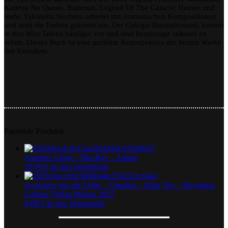
Kotetsu No Queen, Rainman, Legend Of The Galactic Heroes und
mehr. Yukinobu Hoshino arbeitet mit dramatischen Kompositionen
und setzt die Farben gekonnt ein. Der Gekiga-Illustrationsstil, kommt
in den 80er Jahren häufiger vor und sind heutzutage seltener zu
sehen. Dieses Buch ist eine perfekte Retrospektive der besten Werke
des Künstlers.
Passende Produkte
Summer Ghost – Blu-Ray – Anime
19,99
€
In den Warenkorb
Zwischen uns die Liebe – Oneshot – Hina Ten – Hayabusa
Carlsen Verlag Manga 2025
8,00
€
In den Warenkorb