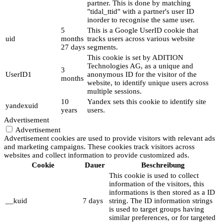
partner. This is done by matching
"tidal_ttid" with a partner's user ID
inorder to recognise the same user.
5
This is a Google UserID cookie that
uid
months
tracks users across various website
27 days
segments.
This cookie is set by ADITION
Technologies AG, as a unique and
3
UserID1
anonymous ID for the visitor of the
months
website, to identify unique users across
multiple sessions.
10
Yandex sets this cookie to identify site
yandexuid
years
users.
Advertisement
Advertisement
Advertisement cookies are used to provide visitors with relevant ads
and marketing campaigns. These cookies track visitors across
websites and collect information to provide customized ads.
Cookie
Dauer
Beschreibung
This cookie is used to collect
information of the visitors, this
informations is then stored as a ID
__kuid
7 days
string. The ID information strings
is used to target groups having
similar preferences, or for targeted