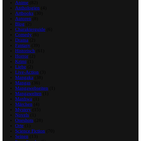
Anime
(82)
Anthologien
(4)
Artbooks
(30)
Autoren
(8)
Blog
(2)
Charakterguide
(6)
Comedy
(6)
Drama
(2)
Fantasy
(39)
Historisch
(61)
Horror
(2)
Krimi
(1)
Liebe
(2)
Live-Action
(3)
Mangaka
(38)
Mangas
(36)
Mangawebseiten
(1)
Mangawelten
(1)
Manhwa
(1)
Märchen
(4)
Mystery
(15)
Novels
(1)
Oneshots
(28)
Orte
(1)
Science Fiction
(70)
Seinen
(13)