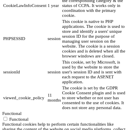
the corresponding category & the
CookieLawInfoConsent
1 year
status of CCPA. It works only in
coordination with the primary
cookie.
This cookie is native to PHP
applications. The cookie is used to
store and identify a users' unique
session ID for the purpose of
PHPSESSID
session
managing user session on the
website. The cookie is a session
cookies and is deleted when all the
browser windows are closed.
This cookie, set by Microsoft, is
used by the website to store the
sessionId
session
user's session ID and is sent with
each request to the ASP.NET
application.
The cookie is set by the GDPR
Cookie Consent plugin and is used
11
viewed_cookie_policy
to store whether or not user has
months
consented to the use of cookies. It
does not store any personal data.
Functional
Functional
Functional cookies help to perform certain functionalities like
sharing the content of the website on social media platforms, collect