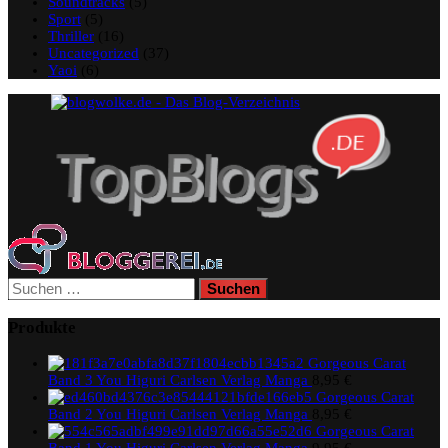
Soundtracks
(5)
Sport
(5)
Thriller
(16)
Uncategorized
(37)
Yaoi
(6)
Suchen
nach:
Produkte
Gorgeous Carat
Band 3 You Higuri Carlsen Verlag Manga
8,95
€
Gorgeous Carat
Band 2 You Higuri Carlsen Verlag Manga
8,95
€
Gorgeous Carat
Band 1 You Higuri Carlsen Verlag Manga
9,95
€