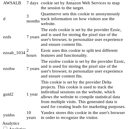
AWSALB
7 days
cookie set by Amazon Web Services to map
the session to the target.
Quantserve sets this cookie to anonymously
3
d
track information on how visitors use the
months
website.
The ezds cookie is set by the provider Ezoic,
and is used for storing the pixel size of the
ezds
7 years
user's browser, to personalize user experience
and ensure content fits.
2
Ezoic uses this cookie to split test different
ezoab_1034
hours
features and functionality.
The ezohw cookie is set by the provider Ezoic,
and is used for storing the pixel size of the
ezohw
7 years
user's browser, to personalize user experience
and ensure content fits.
This cookie is set by the provider Delta
projects. This cookie is used to track the
individual sessions on the website, which
guid2
1 year
allows the website to compile statistical data
from multiple visits. This generated data is
used for creating leads for marketing purposes.
10
Yandex stores this cookie in the user's browser
yuidss
years
in order to recognize the visitor.
Analytics
Analytics