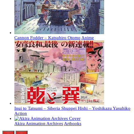
Cannon Fodder – Katsuhiro Otomo
Anime
Inui to Tatsumi – Siberia Shuppei Hishi – Yoshikazu Yasuhiko
Action
Akira Animation Archives
Artbooks
prev
next