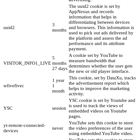
The uuid2 cookie is set by
AppNexus and records
information that helps in
differentiating between devices
3
uuid2
and browsers. This information is
months
used to pick out ads delivered by
the platform and assess the ad
performance and its attribute
payment.
A cookie set by YouTube to
5
measure bandwidth that
VISITOR_INFO1_LIVE
months
determines whether the user gets
27 days
the new or old player interface.
This cookie, set by DataXu, tracks
1 year
the advertisement report which
wfivefivec
1
helps to improve the marketing
month
activity.
YSC cookie is set by Youtube and
is used to track the views of
YSC
session
embedded videos on Youtube
pages.
YouTube sets this cookie to store
yt-remote-connected-
never
the video preferences of the user
devices
using embedded YouTube video.
YouTube sets this cookie to store