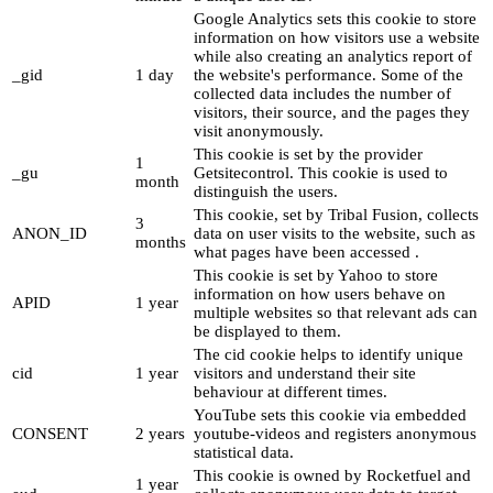
Google Analytics sets this cookie to store
information on how visitors use a website
while also creating an analytics report of
_gid
1 day
the website's performance. Some of the
collected data includes the number of
visitors, their source, and the pages they
visit anonymously.
This cookie is set by the provider
1
_gu
Getsitecontrol. This cookie is used to
month
distinguish the users.
This cookie, set by Tribal Fusion, collects
3
ANON_ID
data on user visits to the website, such as
months
what pages have been accessed .
This cookie is set by Yahoo to store
information on how users behave on
APID
1 year
multiple websites so that relevant ads can
be displayed to them.
The cid cookie helps to identify unique
cid
1 year
visitors and understand their site
behaviour at different times.
YouTube sets this cookie via embedded
CONSENT
2 years
youtube-videos and registers anonymous
statistical data.
This cookie is owned by Rocketfuel and
1 year