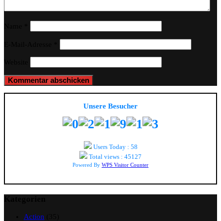
Name
*
E-Mail-Adresse
*
Website
Unsere Besucher
Users Today : 58
Total views : 45127
Powered By
WPS Visitor Counter
Kategorien
Action
(35)