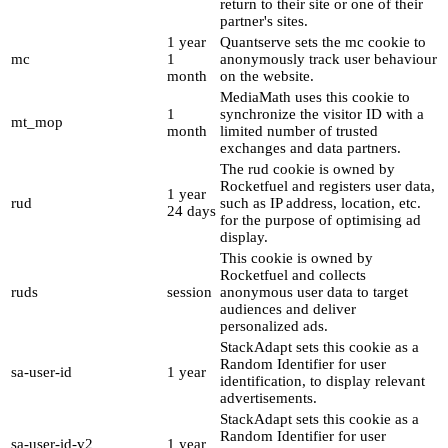
return to their site or one of their
partner's sites.
1 year
Quantserve sets the mc cookie to
mc
1
anonymously track user behaviour
month
on the website.
MediaMath uses this cookie to
1
synchronize the visitor ID with a
mt_mop
month
limited number of trusted
exchanges and data partners.
The rud cookie is owned by
Rocketfuel and registers user data,
1 year
rud
such as IP address, location, etc.
24 days
for the purpose of optimising ad
display.
This cookie is owned by
Rocketfuel and collects
ruds
session
anonymous user data to target
audiences and deliver
personalized ads.
StackAdapt sets this cookie as a
Random Identifier for user
sa-user-id
1 year
identification, to display relevant
advertisements.
StackAdapt sets this cookie as a
Random Identifier for user
sa-user-id-v2
1 year