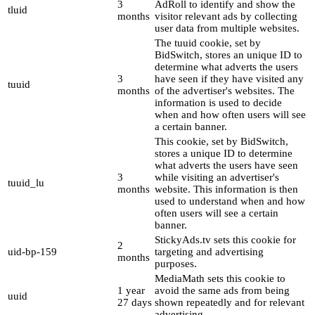
3
AdRoll to identify and show the
tluid
months
visitor relevant ads by collecting
user data from multiple websites.
The tuuid cookie, set by
BidSwitch, stores an unique ID to
determine what adverts the users
3
have seen if they have visited any
tuuid
months
of the advertiser's websites. The
information is used to decide
when and how often users will see
a certain banner.
This cookie, set by BidSwitch,
stores a unique ID to determine
what adverts the users have seen
3
while visiting an advertiser's
tuuid_lu
months
website. This information is then
used to understand when and how
often users will see a certain
banner.
StickyAds.tv sets this cookie for
2
uid-bp-159
targeting and advertising
months
purposes.
MediaMath sets this cookie to
1 year
avoid the same ads from being
uuid
27 days
shown repeatedly and for relevant
advertising.