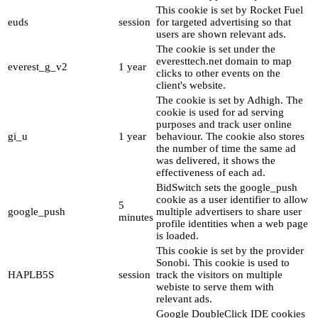
This cookie is set by Rocket Fuel
euds
session
for targeted advertising so that
users are shown relevant ads.
The cookie is set under the
everesttech.net domain to map
everest_g_v2
1 year
clicks to other events on the
client's website.
The cookie is set by Adhigh. The
cookie is used for ad serving
purposes and track user online
gi_u
1 year
behaviour. The cookie also stores
the number of time the same ad
was delivered, it shows the
effectiveness of each ad.
BidSwitch sets the google_push
cookie as a user identifier to allow
5
google_push
multiple advertisers to share user
minutes
profile identities when a web page
is loaded.
This cookie is set by the provider
Sonobi. This cookie is used to
HAPLB5S
session
track the visitors on multiple
webiste to serve them with
relevant ads.
Google DoubleClick IDE cookies