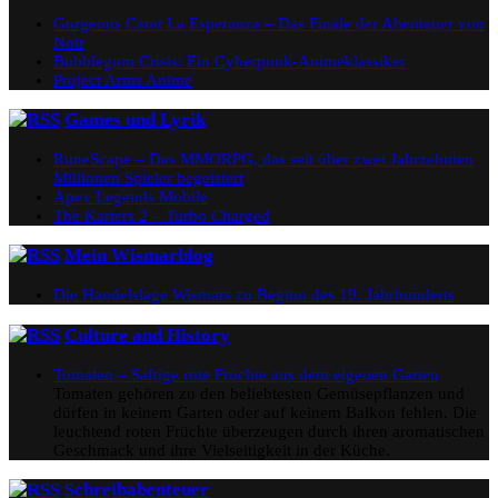
Gorgeous Carat La Esperanza – Das Finale der Abenteuer von
Noir
Bubblegum Crisis: Ein Cyberpunk-Animeklassiker
Project Arms Anime
Games und Lyrik
RuneScape – Das MMORPG, das seit über zwei Jahrzehnten
Millionen Spieler begeistert
Apex Legends Mobile
The Karters 2 – Turbo Charged
Mein Wismarblog
Die Handelslage Wismars zu Beginn des 19. Jahrhunderts
Culture and History
Tomaten – Saftige rote Früchte aus dem eigenen Garten
Tomaten gehören zu den beliebtesten Gemüsepflanzen und
dürfen in keinem Garten oder auf keinem Balkon fehlen. Die
leuchtend roten Früchte überzeugen durch ihren aromatischen
Geschmack und ihre Vielseitigkeit in der Küche.
Schreibabenteuer