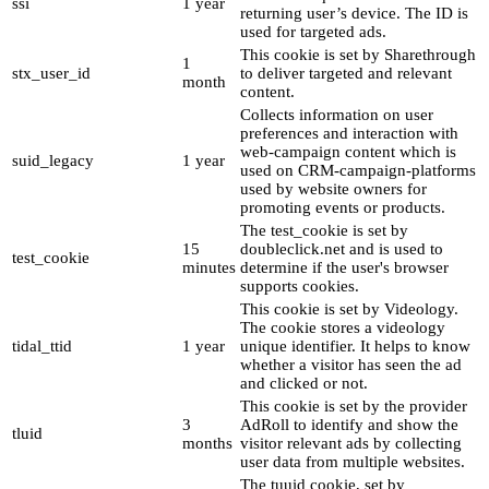
ssi
1 year
returning user’s device. The ID is
used for targeted ads.
This cookie is set by Sharethrough
1
stx_user_id
to deliver targeted and relevant
month
content.
Collects information on user
preferences and interaction with
web-campaign content which is
suid_legacy
1 year
used on CRM-campaign-platforms
used by website owners for
promoting events or products.
The test_cookie is set by
15
doubleclick.net and is used to
test_cookie
minutes
determine if the user's browser
supports cookies.
This cookie is set by Videology.
The cookie stores a videology
tidal_ttid
1 year
unique identifier. It helps to know
whether a visitor has seen the ad
and clicked or not.
This cookie is set by the provider
3
AdRoll to identify and show the
tluid
months
visitor relevant ads by collecting
user data from multiple websites.
The tuuid cookie, set by