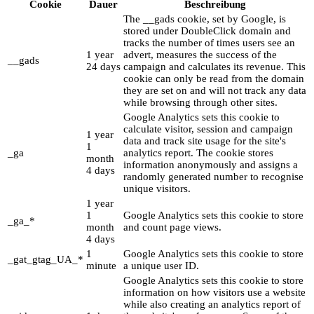
Cookie
Dauer
Beschreibung
The __gads cookie, set by Google, is
stored under DoubleClick domain and
tracks the number of times users see an
1 year
advert, measures the success of the
__gads
24 days
campaign and calculates its revenue. This
cookie can only be read from the domain
they are set on and will not track any data
while browsing through other sites.
Google Analytics sets this cookie to
calculate visitor, session and campaign
1 year
data and track site usage for the site's
1
_ga
analytics report. The cookie stores
month
information anonymously and assigns a
4 days
randomly generated number to recognise
unique visitors.
1 year
1
Google Analytics sets this cookie to store
_ga_*
month
and count page views.
4 days
1
Google Analytics sets this cookie to store
_gat_gtag_UA_*
minute
a unique user ID.
Google Analytics sets this cookie to store
information on how visitors use a website
while also creating an analytics report of