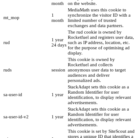
month
on the website.
MediaMath uses this cookie to
1
synchronize the visitor ID with a
mt_mop
month
limited number of trusted
exchanges and data partners.
The rud cookie is owned by
Rocketfuel and registers user data,
1 year
rud
such as IP address, location, etc.
24 days
for the purpose of optimising ad
display.
This cookie is owned by
Rocketfuel and collects
ruds
session
anonymous user data to target
audiences and deliver
personalized ads.
StackAdapt sets this cookie as a
Random Identifier for user
sa-user-id
1 year
identification, to display relevant
advertisements.
StackAdapt sets this cookie as a
Random Identifier for user
sa-user-id-v2
1 year
identification, to display relevant
advertisements.
This cookie is set by SiteScout and
stores a unique ID that identifies a