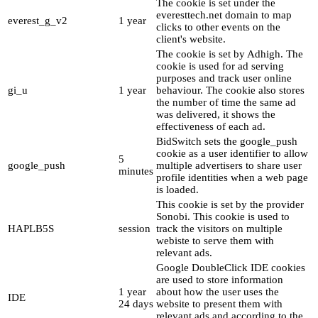
The cookie is set under the
everesttech.net domain to map
everest_g_v2
1 year
clicks to other events on the
client's website.
The cookie is set by Adhigh. The
cookie is used for ad serving
purposes and track user online
gi_u
1 year
behaviour. The cookie also stores
the number of time the same ad
was delivered, it shows the
effectiveness of each ad.
BidSwitch sets the google_push
cookie as a user identifier to allow
5
google_push
multiple advertisers to share user
minutes
profile identities when a web page
is loaded.
This cookie is set by the provider
Sonobi. This cookie is used to
HAPLB5S
session
track the visitors on multiple
webiste to serve them with
relevant ads.
Google DoubleClick IDE cookies
are used to store information
1 year
about how the user uses the
IDE
24 days
website to present them with
relevant ads and according to the