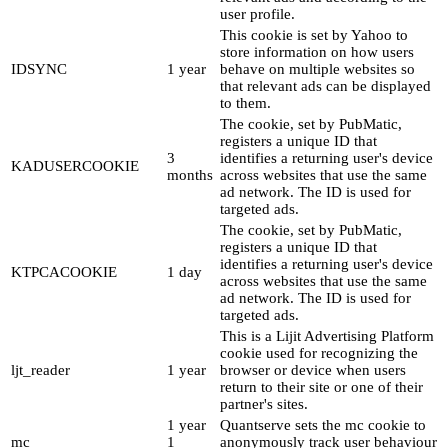
user profile.
This cookie is set by Yahoo to
store information on how users
IDSYNC
1 year
behave on multiple websites so
that relevant ads can be displayed
to them.
The cookie, set by PubMatic,
registers a unique ID that
3
identifies a returning user's device
KADUSERCOOKIE
months
across websites that use the same
ad network. The ID is used for
targeted ads.
The cookie, set by PubMatic,
registers a unique ID that
identifies a returning user's device
KTPCACOOKIE
1 day
across websites that use the same
ad network. The ID is used for
targeted ads.
This is a Lijit Advertising Platform
cookie used for recognizing the
ljt_reader
1 year
browser or device when users
return to their site or one of their
partner's sites.
1 year
Quantserve sets the mc cookie to
mc
1
anonymously track user behaviour