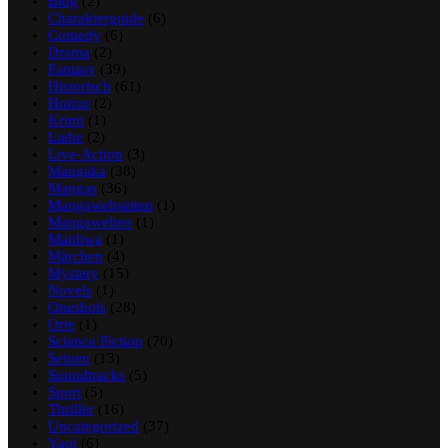
Blog
(2)
Charakterguide
(6)
Comedy
(6)
Drama
(2)
Fantasy
(39)
Historisch
(61)
Horror
(2)
Krimi
(1)
Liebe
(2)
Live-Action
(3)
Mangaka
(38)
Mangas
(36)
Mangawebseiten
(1)
Mangawelten
(1)
Manhwa
(1)
Märchen
(4)
Mystery
(15)
Novels
(1)
Oneshots
(28)
Orte
(1)
Science Fiction
(70)
Seinen
(13)
Soundtracks
(5)
Sport
(5)
Thriller
(16)
Uncategorized
(37)
Yaoi
(6)