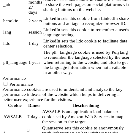
months
_uid
to share the web pages on social platforms via
27
sharing buttons on the website.
days
LinkedIn sets this cookie from LinkedIn share
bcookie
2 years
buttons and ad tags to recognize browser ID.
LinkedIn sets this cookie to remember a user's
lang
session
language setting.
LinkedIn sets the lidc cookie to facilitate data
lidc
1 day
center selection.
The pll _language cookie is used by Polylang
to remember the language selected by the user
pll_language
1 year
when returning to the website, and also to get
the language information when not available
in another way.
Performance
Performance
Performance cookies are used to understand and analyze the key
performance indexes of the website which helps in delivering a
better user experience for the visitors.
Cookie
Dauer
Beschreibung
AWSALB is an application load balancer
AWSALB
7 days
cookie set by Amazon Web Services to map
the session to the target.
Quantserve sets this cookie to anonymously
3