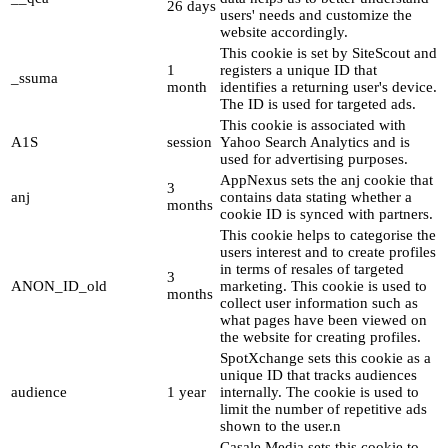
26 days
users' needs and customize the
website accordingly.
This cookie is set by SiteScout and
1
registers a unique ID that
_ssuma
month
identifies a returning user's device.
The ID is used for targeted ads.
This cookie is associated with
A1S
session
Yahoo Search Analytics and is
used for advertising purposes.
AppNexus sets the anj cookie that
3
anj
contains data stating whether a
months
cookie ID is synced with partners.
This cookie helps to categorise the
users interest and to create profiles
in terms of resales of targeted
3
ANON_ID_old
marketing. This cookie is used to
months
collect user information such as
what pages have been viewed on
the website for creating profiles.
SpotXchange sets this cookie as a
unique ID that tracks audiences
audience
1 year
internally. The cookie is used to
limit the number of repetitive ads
shown to the user.n
Casale Media sets this cookie to