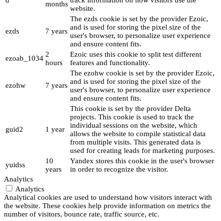
d
track information on how visitors use the
months
website.
The ezds cookie is set by the provider Ezoic,
and is used for storing the pixel size of the
ezds
7 years
user's browser, to personalize user experience
and ensure content fits.
2
Ezoic uses this cookie to split test different
ezoab_1034
hours
features and functionality.
The ezohw cookie is set by the provider Ezoic,
and is used for storing the pixel size of the
ezohw
7 years
user's browser, to personalize user experience
and ensure content fits.
This cookie is set by the provider Delta
projects. This cookie is used to track the
individual sessions on the website, which
guid2
1 year
allows the website to compile statistical data
from multiple visits. This generated data is
used for creating leads for marketing purposes.
10
Yandex stores this cookie in the user's browser
yuidss
years
in order to recognize the visitor.
Analytics
Analytics
Analytical cookies are used to understand how visitors interact with
the website. These cookies help provide information on metrics the
number of visitors, bounce rate, traffic source, etc.