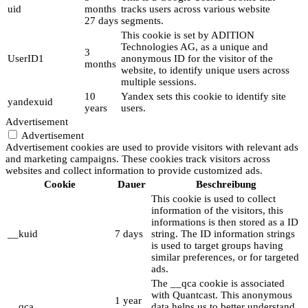
uid
months
tracks users across various website
27 days
segments.
This cookie is set by ADITION
Technologies AG, as a unique and
3
UserID1
anonymous ID for the visitor of the
months
website, to identify unique users across
multiple sessions.
10
Yandex sets this cookie to identify site
yandexuid
years
users.
Advertisement
Advertisement
Advertisement cookies are used to provide visitors with relevant ads
and marketing campaigns. These cookies track visitors across
websites and collect information to provide customized ads.
Cookie
Dauer
Beschreibung
This cookie is used to collect
information of the visitors, this
informations is then stored as a ID
__kuid
7 days
string. The ID information strings
is used to target groups having
similar preferences, or for targeted
ads.
The __qca cookie is associated
with Quantcast. This anonymous
1 year
__qca
data helps us to better understand