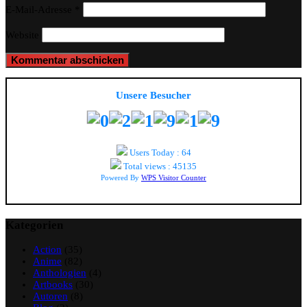
E-Mail-Adresse
*
Website
Unsere Besucher
Users Today : 64
Total views : 45135
Powered By
WPS Visitor Counter
Kategorien
Action
(35)
Anime
(82)
Anthologien
(4)
Artbooks
(30)
Autoren
(8)