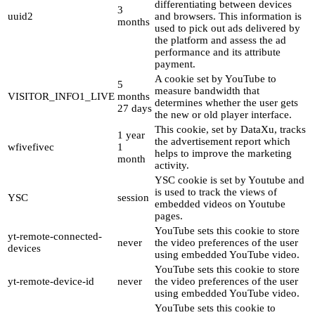
differentiating between devices
3
uuid2
and browsers. This information is
months
used to pick out ads delivered by
the platform and assess the ad
performance and its attribute
payment.
A cookie set by YouTube to
5
measure bandwidth that
VISITOR_INFO1_LIVE
months
determines whether the user gets
27 days
the new or old player interface.
This cookie, set by DataXu, tracks
1 year
the advertisement report which
wfivefivec
1
helps to improve the marketing
month
activity.
YSC cookie is set by Youtube and
is used to track the views of
YSC
session
embedded videos on Youtube
pages.
YouTube sets this cookie to store
yt-remote-connected-
never
the video preferences of the user
devices
using embedded YouTube video.
YouTube sets this cookie to store
yt-remote-device-id
never
the video preferences of the user
using embedded YouTube video.
YouTube sets this cookie to