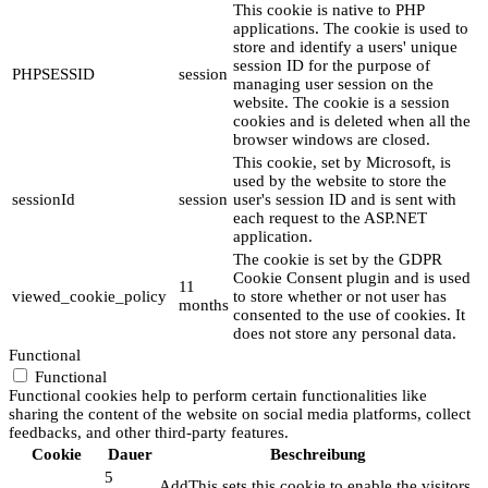
This cookie is native to PHP
applications. The cookie is used to
store and identify a users' unique
session ID for the purpose of
PHPSESSID
session
managing user session on the
website. The cookie is a session
cookies and is deleted when all the
browser windows are closed.
This cookie, set by Microsoft, is
used by the website to store the
sessionId
session
user's session ID and is sent with
each request to the ASP.NET
application.
The cookie is set by the GDPR
Cookie Consent plugin and is used
11
viewed_cookie_policy
to store whether or not user has
months
consented to the use of cookies. It
does not store any personal data.
Functional
Functional
Functional cookies help to perform certain functionalities like
sharing the content of the website on social media platforms, collect
feedbacks, and other third-party features.
Cookie
Dauer
Beschreibung
5
AddThis sets this cookie to enable the visitors