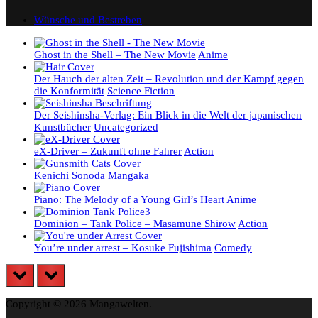
Wünsche und Bestreben
Ghost in the Shell – The New Movie
Anime
Der Hauch der alten Zeit – Revolution und der Kampf gegen
die Konformität
Science Fiction
Der Seishinsha-Verlag: Ein Blick in die Welt der japanischen
Kunstbücher
Uncategorized
eX-Driver – Zukunft ohne Fahrer
Action
Kenichi Sonoda
Mangaka
Piano: The Melody of a Young Girl’s Heart
Anime
Dominion – Tank Police – Masamune Shirow
Action
You’re under arrest – Kosuke Fujishima
Comedy
prev
next
Copyright © 2026 Mangawelten.