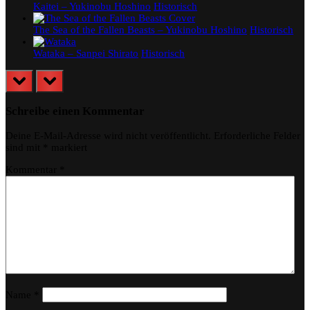
Kaitei – Yukinobu Hoshino
Historisch
The Sea of the Fallen Beasts – Yukinobu Hoshino
Historisch
Wataka – Sanpei Shirato
Historisch
prev
next
Schreibe einen Kommentar
Deine E-Mail-Adresse wird nicht veröffentlicht.
Erforderliche Felder
sind mit
*
markiert
Kommentar
*
Name
*