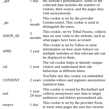
_gid
1 day
the website's performance. Some of the
collected data includes the number of
visitors, their source, and the pages they
visit anonymously.
This cookie is set by the provider
1
_gu
Getsitecontrol. This cookie is used to
month
distinguish the users.
This cookie, set by Tribal Fusion, collects
3
ANON_ID
data on user visits to the website, such as
months
what pages have been accessed .
This cookie is set by Yahoo to store
information on how users behave on
APID
1 year
multiple websites so that relevant ads can
be displayed to them.
The cid cookie helps to identify unique
cid
1 year
visitors and understand their site
behaviour at different times.
YouTube sets this cookie via embedded
CONSENT
2 years
youtube-videos and registers anonymous
statistical data.
This cookie is owned by Rocketfuel and
1 year
eud
collects anonymous user data to target
24 days
audiences and deliver personalized ads.
This cookie is set by the provider Ezoic
ezepvv
1 day
to track what pages the user has viewed.