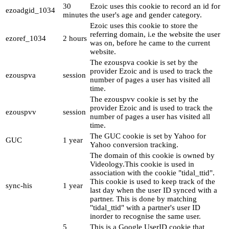
30
Ezoic uses this cookie to record an id for
ezoadgid_1034
minutes
the user's age and gender category.
Ezoic uses this cookie to store the
referring domain, i.e the website the user
ezoref_1034
2 hours
was on, before he came to the current
website.
The ezouspva cookie is set by the
provider Ezoic and is used to track the
ezouspva
session
number of pages a user has visited all
time.
The ezouspvv cookie is set by the
provider Ezoic and is used to track the
ezouspvv
session
number of pages a user has visited all
time.
The GUC cookie is set by Yahoo for
GUC
1 year
Yahoo conversion tracking.
The domain of this cookie is owned by
Videology.This cookie is used in
association with the cookie "tidal_ttid".
This cookie is used to keep track of the
sync-his
1 year
last day when the user ID synced with a
partner. This is done by matching
"tidal_ttid" with a partner's user ID
inorder to recognise the same user.
5
This is a Google UserID cookie that