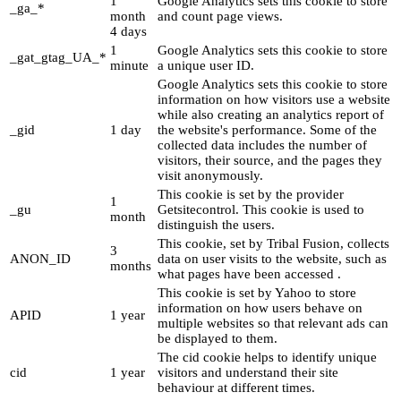
1
Google Analytics sets this cookie to store
_ga_*
month
and count page views.
4 days
1
Google Analytics sets this cookie to store
_gat_gtag_UA_*
minute
a unique user ID.
Google Analytics sets this cookie to store
information on how visitors use a website
while also creating an analytics report of
_gid
1 day
the website's performance. Some of the
collected data includes the number of
visitors, their source, and the pages they
visit anonymously.
This cookie is set by the provider
1
_gu
Getsitecontrol. This cookie is used to
month
distinguish the users.
This cookie, set by Tribal Fusion, collects
3
ANON_ID
data on user visits to the website, such as
months
what pages have been accessed .
This cookie is set by Yahoo to store
information on how users behave on
APID
1 year
multiple websites so that relevant ads can
be displayed to them.
The cid cookie helps to identify unique
cid
1 year
visitors and understand their site
behaviour at different times.