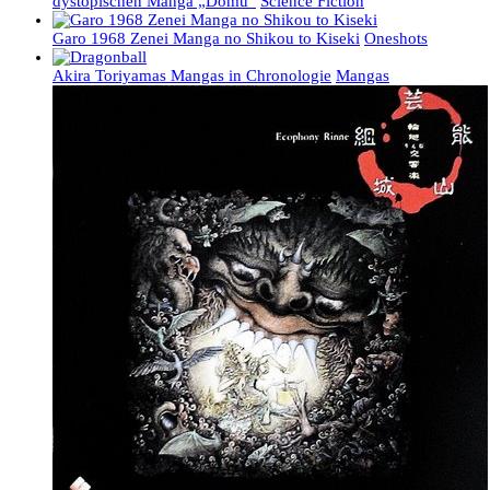
dystopischen Manga „Domu“
Science Fiction
Garo 1968 Zenei Manga no Shikou to Kiseki
Oneshots
Akira Toriyamas Mangas in Chronologie
Mangas