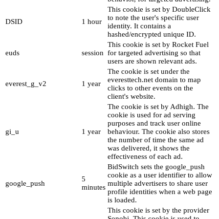
This cookie is set by DoubleClick
to note the user's specific user
DSID
1 hour
identity. It contains a
hashed/encrypted unique ID.
This cookie is set by Rocket Fuel
euds
session
for targeted advertising so that
users are shown relevant ads.
The cookie is set under the
everesttech.net domain to map
everest_g_v2
1 year
clicks to other events on the
client's website.
The cookie is set by Adhigh. The
cookie is used for ad serving
purposes and track user online
gi_u
1 year
behaviour. The cookie also stores
the number of time the same ad
was delivered, it shows the
effectiveness of each ad.
BidSwitch sets the google_push
cookie as a user identifier to allow
5
google_push
multiple advertisers to share user
minutes
profile identities when a web page
is loaded.
This cookie is set by the provider
Sonobi. This cookie is used to