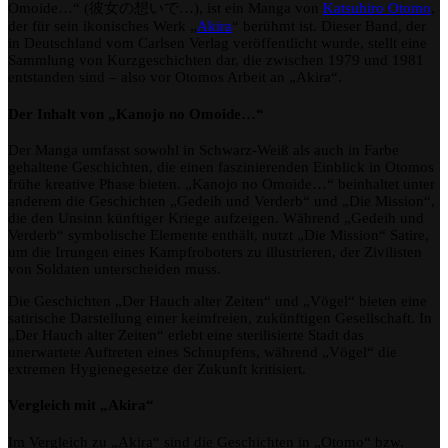
Omoide…“ (彼女の想いで…), ist ein Manga von
Katsuhiro Otomo
,
Omoide:
Katsuhiro
der für sein ikonisches Werk „
Akira
“ berühmt ist. Dieser Band, der
Otomos
in Deutschland vom Carlsen Verlag veröffentlicht wurde, stellt eine
Vielfalt
Sammlung von Kurzgeschichten dar, die zwischen 1979 und 1981
in
entstanden sind – also vor Otomos Arbeit an „Akira“.
Otomo
Der Inhalt von „Kanojo no Omoide…“
Der Manga umfasst sowohl in Schwarz-Weiß als auch in Farbe
gehaltene Geschichten, die einen faszinierenden Einblick in Otomos
frühe kreative Phase bieten. „Kanojo no Omoide…“ beinhaltet unter
anderem die Geschichten „Gedeih und Verderb“ und „Die Mission“,
die den Unsinn künftiger Kriege aufzeigen. Während „Gedeih und
Verderb“ symbolische Elemente enthält, nutzt „Die Mission“ Satire,
um die Irrungen eines Kampfroboters zu illustrieren, der Zivilisten
von Soldaten unterscheiden muss.
Die Geschichten „Der Hauch alter Zeiten“ und „Vögel“ bieten eine
satirische Darstellung einer keimfreien, zukünftigen Gesellschaft. In
„Der Hauch alter Zeiten“ erlebt eine sterilisierte Stadt das
unerwartete Auftreten eines Schnupfens, während „Vögel“ die
extremen Hygienegesetze der Zukunft kritisiert.
Vergleich mit „Akira“
Im Vergleich zu „Akira“ sind die Geschichten in „Otomo“ bzw.