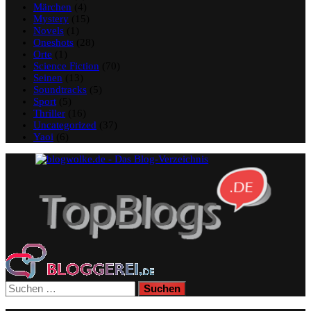
Märchen
(4)
Mystery
(15)
Novels
(1)
Oneshots
(28)
Orte
(1)
Science Fiction
(70)
Seinen
(13)
Soundtracks
(5)
Sport
(5)
Thriller
(16)
Uncategorized
(37)
Yaoi
(6)
Suchen
nach: