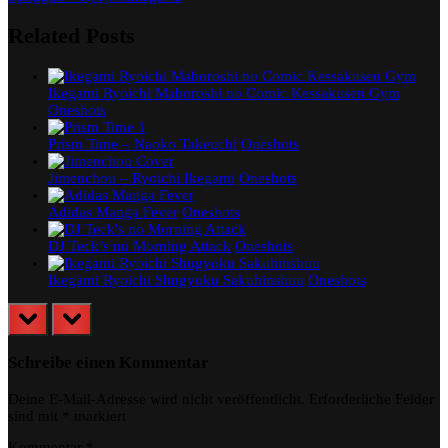
Post:
Related Posts
Ikegami Ryoichi Maboroshi no Comic Kessakusen Gym
Oneshots
Prism Time – Naoko Takeuchi
Oneshots
Jimenchou – Ryoichi Ikegami
Oneshots
Adidas Manga Fever
Oneshots
DJ Teck’s no Morning Attack
Oneshots
Ikegami Ryoichi Shugyoku Sakuhinshuu
Oneshots
prev
next
Schreibe einen Kommentar
Deine E-Mail-Adresse wird nicht veröffentlicht.
Erforderliche Felder
sind mit
*
markiert
Kommentar
*