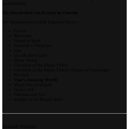
veröffentlicht.
Die Geschichten von Kanojo no Omoide
Der Sammelband enthält folgende Storys:
Flower
Memories
Sound of Sand
Farewell to Weapons
Hair
Electric Bird Land
Minor Swing
Chronicle of the Planet TAKO
Chronicle of the Planet TAKO, Chapter of Dawnlight
Fire-ball
That’s Amazing World:
Magic Pot of Aladdin
Noah’s Ark
Old man and Sea
Knights of the Round Table
Passende Produkte