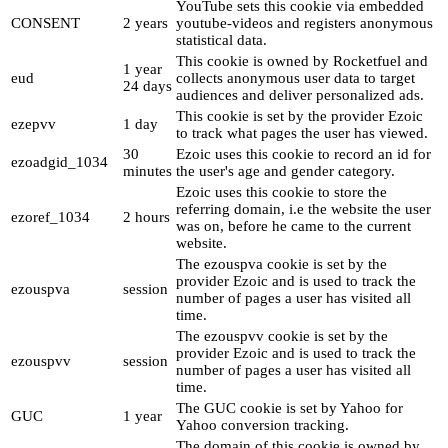
YouTube sets this cookie via embedded
CONSENT
2 years
youtube-videos and registers anonymous
statistical data.
This cookie is owned by Rocketfuel and
1 year
eud
collects anonymous user data to target
24 days
audiences and deliver personalized ads.
This cookie is set by the provider Ezoic
ezepvv
1 day
to track what pages the user has viewed.
30
Ezoic uses this cookie to record an id for
ezoadgid_1034
minutes
the user's age and gender category.
Ezoic uses this cookie to store the
referring domain, i.e the website the user
ezoref_1034
2 hours
was on, before he came to the current
website.
The ezouspva cookie is set by the
provider Ezoic and is used to track the
ezouspva
session
number of pages a user has visited all
time.
The ezouspvv cookie is set by the
provider Ezoic and is used to track the
ezouspvv
session
number of pages a user has visited all
time.
The GUC cookie is set by Yahoo for
GUC
1 year
Yahoo conversion tracking.
The domain of this cookie is owned by