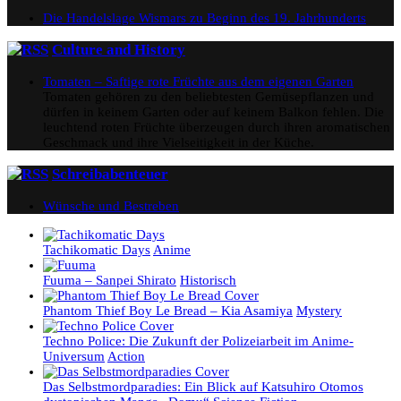
Die Handelslage Wismars zu Beginn des 19. Jahrhunderts
Culture and History
Tomaten – Saftige rote Früchte aus dem eigenen Garten
Tomaten gehören zu den beliebtesten Gemüsepflanzen und
dürfen in keinem Garten oder auf keinem Balkon fehlen. Die
leuchtend roten Früchte überzeugen durch ihren aromatischen
Geschmack und ihre Vielseitigkeit in der Küche.
Schreibabenteuer
Wünsche und Bestreben
Tachikomatic Days
Anime
Fuuma – Sanpei Shirato
Historisch
Phantom Thief Boy Le Bread – Kia Asamiya
Mystery
Techno Police: Die Zukunft der Polizeiarbeit im Anime-
Universum
Action
Das Selbstmordparadies: Ein Blick auf Katsuhiro Otomos