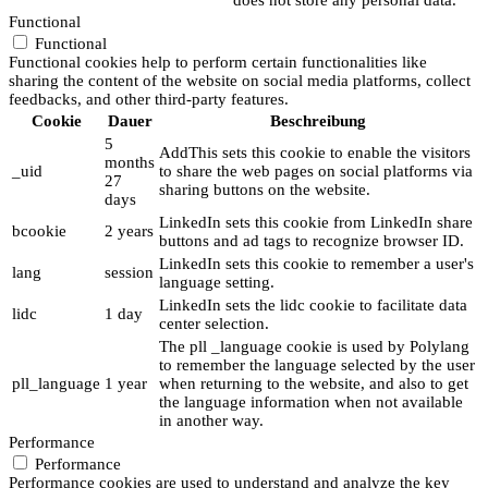
Functional
Functional
Functional cookies help to perform certain functionalities like
sharing the content of the website on social media platforms, collect
feedbacks, and other third-party features.
Cookie
Dauer
Beschreibung
5
AddThis sets this cookie to enable the visitors
months
_uid
to share the web pages on social platforms via
27
sharing buttons on the website.
days
LinkedIn sets this cookie from LinkedIn share
bcookie
2 years
buttons and ad tags to recognize browser ID.
LinkedIn sets this cookie to remember a user's
lang
session
language setting.
LinkedIn sets the lidc cookie to facilitate data
lidc
1 day
center selection.
The pll _language cookie is used by Polylang
to remember the language selected by the user
pll_language
1 year
when returning to the website, and also to get
the language information when not available
in another way.
Performance
Performance
Performance cookies are used to understand and analyze the key