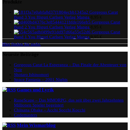
Produkte
Gorgeous Carat
Band 3 You Higuri Carlsen Verlag Manga
8,95
€
Gorgeous Carat
Band 2 You Higuri Carlsen Verlag Manga
8,95
€
Gorgeous Carat
Band 1 You Higuri Carlsen Verlag Manga
9,95
€
Hier finden Sie mehr.
Neueste Beiträge
Gorgeous Carat La Esperanza – Das Finale der Abenteuer von
Noir
Shotaro Ishinomori
Space Fantasia – 2001 Nights
Games und Lyrik
RuneScape – Das MMORPG, das seit über zwei Jahrzehnten
Millionen Spieler begeistert
Chiisana Obake – Acchi Socchi Kocchi
Codemasters
Mein Wismarblog