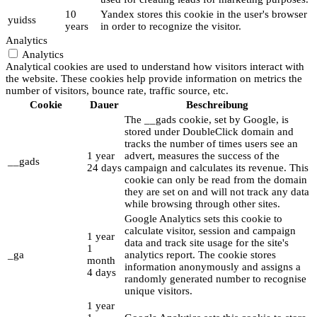
10
Yandex stores this cookie in the user's browser
yuidss
years
in order to recognize the visitor.
Analytics
Analytics
Analytical cookies are used to understand how visitors interact with
the website. These cookies help provide information on metrics the
number of visitors, bounce rate, traffic source, etc.
Cookie
Dauer
Beschreibung
The __gads cookie, set by Google, is
stored under DoubleClick domain and
tracks the number of times users see an
1 year
advert, measures the success of the
__gads
24 days
campaign and calculates its revenue. This
cookie can only be read from the domain
they are set on and will not track any data
while browsing through other sites.
Google Analytics sets this cookie to
calculate visitor, session and campaign
1 year
data and track site usage for the site's
1
_ga
analytics report. The cookie stores
month
information anonymously and assigns a
4 days
randomly generated number to recognise
unique visitors.
1 year