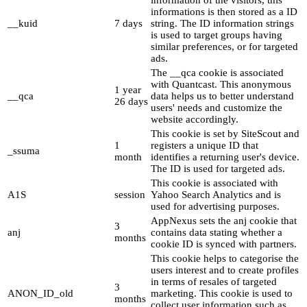
informations is then stored as a ID
__kuid
7 days
string. The ID information strings
is used to target groups having
similar preferences, or for targeted
ads.
The __qca cookie is associated
with Quantcast. This anonymous
1 year
__qca
data helps us to better understand
26 days
users' needs and customize the
website accordingly.
This cookie is set by SiteScout and
1
registers a unique ID that
_ssuma
month
identifies a returning user's device.
The ID is used for targeted ads.
This cookie is associated with
A1S
session
Yahoo Search Analytics and is
used for advertising purposes.
AppNexus sets the anj cookie that
3
anj
contains data stating whether a
months
cookie ID is synced with partners.
This cookie helps to categorise the
users interest and to create profiles
in terms of resales of targeted
3
ANON_ID_old
marketing. This cookie is used to
months
collect user information such as