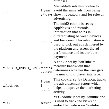
purposes.
MediaMath sets this cookie to
1 year
avoid the same ads from being
uuid
27 days
shown repeatedly and for relevant
advertising.
The uuid2 cookie is set by
AppNexus and records
information that helps in
differentiating between devices
3
uuid2
and browsers. This information is
months
used to pick out ads delivered by
the platform and assess the ad
performance and its attribute
payment.
A cookie set by YouTube to
5
measure bandwidth that
VISITOR_INFO1_LIVE
months
determines whether the user gets
27 days
the new or old player interface.
This cookie, set by DataXu, tracks
1 year
the advertisement report which
wfivefivec
1
helps to improve the marketing
month
activity.
YSC cookie is set by Youtube and
is used to track the views of
YSC
session
embedded videos on Youtube