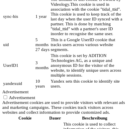
Videology.This cookie is used in
association with the cookie "tidal_ttid".
This cookie is used to keep track of the
sync-his
1 year
last day when the user ID synced with a
partner. This is done by matching
"tidal_ttid" with a partner's user ID
inorder to recognise the same user.
5
This is a Google UserID cookie that
uid
months
tracks users across various website
27 days
segments.
This cookie is set by ADITION
Technologies AG, as a unique and
3
UserID1
anonymous ID for the visitor of the
months
website, to identify unique users across
multiple sessions.
10
Yandex sets this cookie to identify site
yandexuid
years
users.
Advertisement
Advertisement
Advertisement cookies are used to provide visitors with relevant ads
and marketing campaigns. These cookies track visitors across
websites and collect information to provide customized ads.
Cookie
Dauer
Beschreibung
This cookie is used to collect
information of the visitors, this