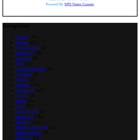
Powered By
WPS Visitor Counter
Kategorien
Action
(35)
Anime
(82)
Anthologien
(4)
Artbooks
(30)
Autoren
(8)
Blog
(2)
Charakterguide
(6)
Comedy
(6)
Drama
(2)
Fantasy
(39)
Historisch
(61)
Horror
(2)
Krimi
(1)
Liebe
(2)
Live-Action
(3)
Mangaka
(38)
Mangas
(36)
Mangawebseiten
(1)
Mangawelten
(1)
Manhwa
(1)