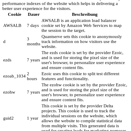
performance indexes of the website which helps in delivering a
better user experience for the visitors.
Cookie
Dauer
Beschreibung
AWSALB is an application load balancer
AWSALB
7 days
cookie set by Amazon Web Services to map
the session to the target.
Quantserve sets this cookie to anonymously
3
d
track information on how visitors use the
months
website.
The ezds cookie is set by the provider Ezoic,
and is used for storing the pixel size of the
ezds
7 years
user's browser, to personalize user experience
and ensure content fits.
2
Ezoic uses this cookie to split test different
ezoab_1034
hours
features and functionality.
The ezohw cookie is set by the provider Ezoic,
and is used for storing the pixel size of the
ezohw
7 years
user's browser, to personalize user experience
and ensure content fits.
This cookie is set by the provider Delta
projects. This cookie is used to track the
individual sessions on the website, which
guid2
1 year
allows the website to compile statistical data
from multiple visits. This generated data is
used for creating leads for marketing purposes.