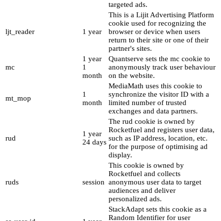
targeted ads.
This is a Lijit Advertising Platform
cookie used for recognizing the
ljt_reader
1 year
browser or device when users
return to their site or one of their
partner's sites.
1 year
Quantserve sets the mc cookie to
mc
1
anonymously track user behaviour
month
on the website.
MediaMath uses this cookie to
1
synchronize the visitor ID with a
mt_mop
month
limited number of trusted
exchanges and data partners.
The rud cookie is owned by
Rocketfuel and registers user data,
1 year
rud
such as IP address, location, etc.
24 days
for the purpose of optimising ad
display.
This cookie is owned by
Rocketfuel and collects
ruds
session
anonymous user data to target
audiences and deliver
personalized ads.
StackAdapt sets this cookie as a
Random Identifier for user