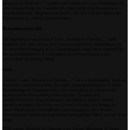
„Kanojo no Omoide…“ subtiler und bieten eher eine Reflektion als
eine direkte Kritik der Gesellschaft. Dies zeigt sich besonders in
Geschichten wie „Begraben im Sand“, die sich von der intensiven
Erzählweise in „Akira“ unterscheiden.
Rezeption und Kritik
Die Rezeption von „Otomo“ bzw. „Kanojo no Omoide…“ fällt
gemischt aus, was sich in einer durchschnittlichen Bewertung von
3,7 aus 9 Bewertungen in 11 Gasteinträgen zeigt. Dies verdeutlicht
die unterschiedlichen Erwartungen und Interpretationen der
Leserschaft an Otomos Werk.
Fazit
„Otomo“, oder „Kanojo no Omoide…“, ist ein bedeutendes Werk in
Katsuhiro Otomos Karriere, das einen wichtigen Einblick in seine
Entwicklung als Künstler bietet. Die Sammlung präsentiert eine
facettenreiche Betrachtung futuristischer Themen und
gesellschaftlicher Fragestellungen, die Otomos spätere Werke
beeinflusst haben. Für Fans von Science-Fiction und Manga ist
dieser Band ein unverzichtbares Lesevergnügen, das Otomos
künstlerisches Spektrum und seinen einzigartigen Blick auf die Welt
zeigt.
1990 wurde JKanojo no Omoide vom Young Magazine in Japan