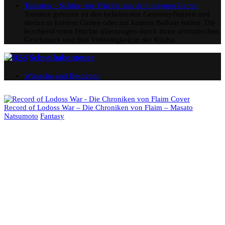
Tomaten – Saftige rote Früchte aus dem eigenen Garten
Tomaten gehören zu den beliebtesten Gemüsepflanzen und
dürfen in keinem Garten oder auf keinem Balkon fehlen. Die
leuchtend roten Früchte überzeugen durch ihren aromatischen
Geschmack und ihre Vielseitigkeit in der Küche.
Schreibabenteuer
Wünsche und Bestreben
Record of Lodoss War – Die Chroniken von Flaim – Masato
Natsumoto
Fantasy