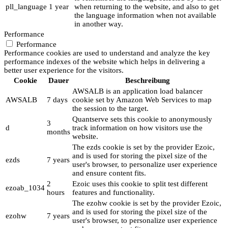
pll_language
1 year
when returning to the website, and also to get
the language information when not available
in another way.
Performance
Performance
Performance cookies are used to understand and analyze the key
performance indexes of the website which helps in delivering a
better user experience for the visitors.
Cookie
Dauer
Beschreibung
AWSALB is an application load balancer
AWSALB
7 days
cookie set by Amazon Web Services to map
the session to the target.
Quantserve sets this cookie to anonymously
3
d
track information on how visitors use the
months
website.
The ezds cookie is set by the provider Ezoic,
and is used for storing the pixel size of the
ezds
7 years
user's browser, to personalize user experience
and ensure content fits.
2
Ezoic uses this cookie to split test different
ezoab_1034
hours
features and functionality.
The ezohw cookie is set by the provider Ezoic,
and is used for storing the pixel size of the
ezohw
7 years
user's browser, to personalize user experience