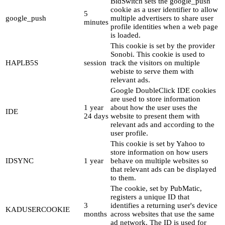
BidSwitch sets the google_push
cookie as a user identifier to allow
5
google_push
multiple advertisers to share user
minutes
profile identities when a web page
is loaded.
This cookie is set by the provider
Sonobi. This cookie is used to
HAPLB5S
session
track the visitors on multiple
webiste to serve them with
relevant ads.
Google DoubleClick IDE cookies
are used to store information
1 year
about how the user uses the
IDE
24 days
website to present them with
relevant ads and according to the
user profile.
This cookie is set by Yahoo to
store information on how users
IDSYNC
1 year
behave on multiple websites so
that relevant ads can be displayed
to them.
The cookie, set by PubMatic,
registers a unique ID that
3
identifies a returning user's device
KADUSERCOOKIE
months
across websites that use the same
ad network. The ID is used for