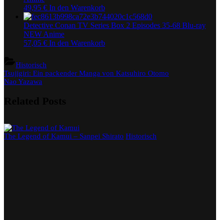
49,95
€
In den Warenkorb
Detective Conan TV Series Box 2 Episodes 35-68 Blu-ray
NEW Anime
57,05
€
In den Warenkorb
Historisch
Beitragsnavigation
Previous
Tsujigiri: Ein packender Manga von Katsuhiro Otomo
Post:
Next
Nao Yazawa
Post:
Related Posts
The Legend of Kamui – Sanpei Shirato
Historisch