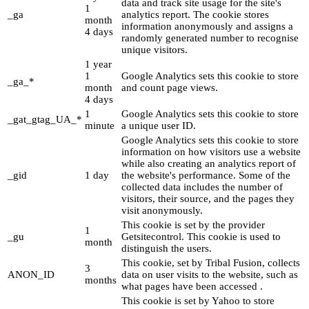
data and track site usage for the site's
1
_ga
analytics report. The cookie stores
month
information anonymously and assigns a
4 days
randomly generated number to recognise
unique visitors.
1 year
1
Google Analytics sets this cookie to store
_ga_*
month
and count page views.
4 days
1
Google Analytics sets this cookie to store
_gat_gtag_UA_*
minute
a unique user ID.
Google Analytics sets this cookie to store
information on how visitors use a website
while also creating an analytics report of
_gid
1 day
the website's performance. Some of the
collected data includes the number of
visitors, their source, and the pages they
visit anonymously.
This cookie is set by the provider
1
_gu
Getsitecontrol. This cookie is used to
month
distinguish the users.
This cookie, set by Tribal Fusion, collects
3
ANON_ID
data on user visits to the website, such as
months
what pages have been accessed .
This cookie is set by Yahoo to store