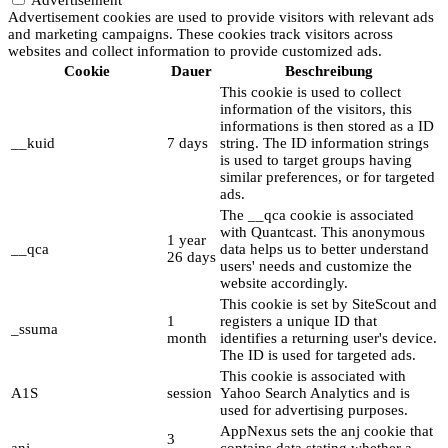
Advertisement cookies are used to provide visitors with relevant ads
and marketing campaigns. These cookies track visitors across
websites and collect information to provide customized ads.
Cookie
Dauer
Beschreibung
This cookie is used to collect
information of the visitors, this
informations is then stored as a ID
__kuid
7 days
string. The ID information strings
is used to target groups having
similar preferences, or for targeted
ads.
The __qca cookie is associated
with Quantcast. This anonymous
1 year
__qca
data helps us to better understand
26 days
users' needs and customize the
website accordingly.
This cookie is set by SiteScout and
1
registers a unique ID that
_ssuma
month
identifies a returning user's device.
The ID is used for targeted ads.
This cookie is associated with
A1S
session
Yahoo Search Analytics and is
used for advertising purposes.
AppNexus sets the anj cookie that
3
anj
contains data stating whether a