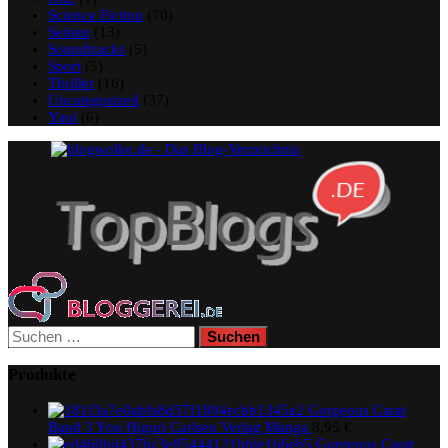
Science Fiction
(70)
Seinen
(13)
Soundtracks
(5)
Sport
(5)
Thriller
(16)
Uncategorized
(37)
Yaoi
(6)
Suchen
nach:
Produkte
Gorgeous Carat
Band 3 You Higuri Carlsen Verlag Manga
8,95
€
Gorgeous Carat