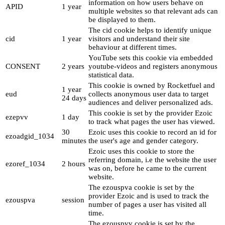
information on how users behave on
APID
1 year
multiple websites so that relevant ads can
be displayed to them.
The cid cookie helps to identify unique
cid
1 year
visitors and understand their site
behaviour at different times.
YouTube sets this cookie via embedded
CONSENT
2 years
youtube-videos and registers anonymous
statistical data.
This cookie is owned by Rocketfuel and
1 year
eud
collects anonymous user data to target
24 days
audiences and deliver personalized ads.
This cookie is set by the provider Ezoic
ezepvv
1 day
to track what pages the user has viewed.
30
Ezoic uses this cookie to record an id for
ezoadgid_1034
minutes
the user's age and gender category.
Ezoic uses this cookie to store the
referring domain, i.e the website the user
ezoref_1034
2 hours
was on, before he came to the current
website.
The ezouspva cookie is set by the
provider Ezoic and is used to track the
ezouspva
session
number of pages a user has visited all
time.
The ezouspvv cookie is set by the