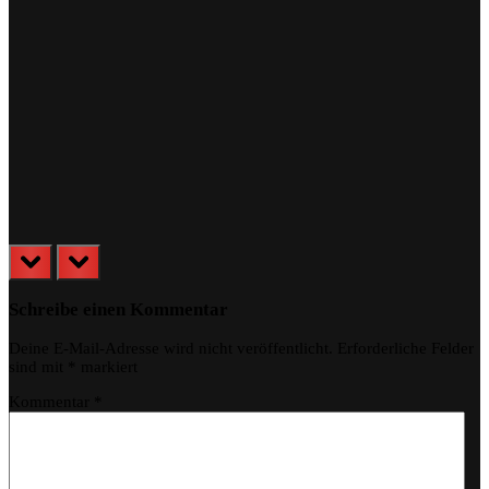
prev
next
Schreibe einen Kommentar
Deine E-Mail-Adresse wird nicht veröffentlicht.
Erforderliche Felder
sind mit
*
markiert
Kommentar
*