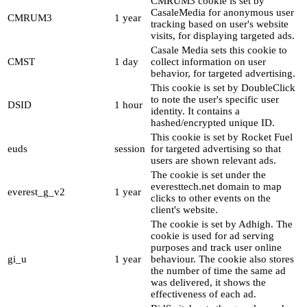
CMRUM3 cookie is set by
CasaleMedia for anonymous user
CMRUM3
1 year
tracking based on user's website
visits, for displaying targeted ads.
Casale Media sets this cookie to
CMST
1 day
collect information on user
behavior, for targeted advertising.
This cookie is set by DoubleClick
to note the user's specific user
DSID
1 hour
identity. It contains a
hashed/encrypted unique ID.
This cookie is set by Rocket Fuel
euds
session
for targeted advertising so that
users are shown relevant ads.
The cookie is set under the
everesttech.net domain to map
everest_g_v2
1 year
clicks to other events on the
client's website.
The cookie is set by Adhigh. The
cookie is used for ad serving
purposes and track user online
gi_u
1 year
behaviour. The cookie also stores
the number of time the same ad
was delivered, it shows the
effectiveness of each ad.