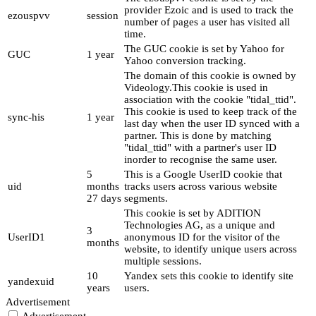
provider Ezoic and is used to track the
ezouspvv
session
number of pages a user has visited all
time.
The GUC cookie is set by Yahoo for
GUC
1 year
Yahoo conversion tracking.
The domain of this cookie is owned by
Videology.This cookie is used in
association with the cookie "tidal_ttid".
This cookie is used to keep track of the
sync-his
1 year
last day when the user ID synced with a
partner. This is done by matching
"tidal_ttid" with a partner's user ID
inorder to recognise the same user.
5
This is a Google UserID cookie that
uid
months
tracks users across various website
27 days
segments.
This cookie is set by ADITION
Technologies AG, as a unique and
3
UserID1
anonymous ID for the visitor of the
months
website, to identify unique users across
multiple sessions.
10
Yandex sets this cookie to identify site
yandexuid
years
users.
Advertisement
Advertisement