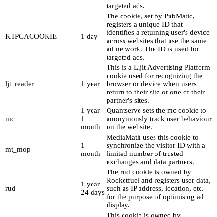
targeted ads.
The cookie, set by PubMatic,
registers a unique ID that
identifies a returning user's device
KTPCACOOKIE
1 day
across websites that use the same
ad network. The ID is used for
targeted ads.
This is a Lijit Advertising Platform
cookie used for recognizing the
ljt_reader
1 year
browser or device when users
return to their site or one of their
partner's sites.
1 year
Quantserve sets the mc cookie to
mc
1
anonymously track user behaviour
month
on the website.
MediaMath uses this cookie to
1
synchronize the visitor ID with a
mt_mop
month
limited number of trusted
exchanges and data partners.
The rud cookie is owned by
Rocketfuel and registers user data,
1 year
rud
such as IP address, location, etc.
24 days
for the purpose of optimising ad
display.
This cookie is owned by