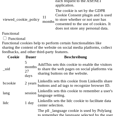
each request to the ASP.NET
application.
The cookie is set by the GDPR
Cookie Consent plugin and is used
11
viewed_cookie_policy
to store whether or not user has
months
consented to the use of cookies. It
does not store any personal data.
Functional
Functional
Functional cookies help to perform certain functionalities like
sharing the content of the website on social media platforms, collect
feedbacks, and other third-party features.
Cookie
Dauer
Beschreibung
5
AddThis sets this cookie to enable the visitors
months
_uid
to share the web pages on social platforms via
27
sharing buttons on the website.
days
LinkedIn sets this cookie from LinkedIn share
bcookie
2 years
buttons and ad tags to recognize browser ID.
LinkedIn sets this cookie to remember a user's
lang
session
language setting.
LinkedIn sets the lidc cookie to facilitate data
lidc
1 day
center selection.
The pll _language cookie is used by Polylang
to remember the language selected by the user