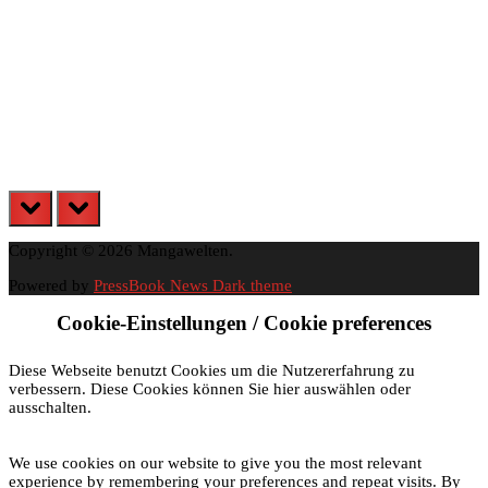
D
prev
next
Copyright © 2026 Mangawelten.
Powered by
PressBook News Dark theme
Cookie-Einstellungen / Cookie preferences
Diese Webseite benutzt Cookies um die Nutzererfahrung zu
verbessern. Diese Cookies können Sie hier auswählen oder
ausschalten.
We use cookies on our website to give you the most relevant
experience by remembering your preferences and repeat visits. By