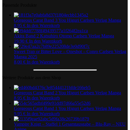
Passende Produkte
Gorgeous Carat Band 3 You Higuri Carlsen Verlag Manga
8,95
€
In den Warenkorb
Akira Band 2 Katsuhiro Otomo Carlsen Verlag Manga
19,90
€
In den Warenkorb
Sweet Trap or Bitter Love – Oneshot – Conro Carlsen Verlag
Manga 2025
8,00
€
In den Warenkorb
Weitere Produkte aus dem Shop
Gorgeous Carat Band 2 You Higuri Carlsen Verlag Manga
8,95
€
In den Warenkorb
Gorgeous Carat Band 1 You Higuri Carlsen Verlag Manga
9,95
€
In den Warenkorb
Vampire Knigt – Staffel 1 Gesamtausgabe – Blu-Ray – NEU
Anime