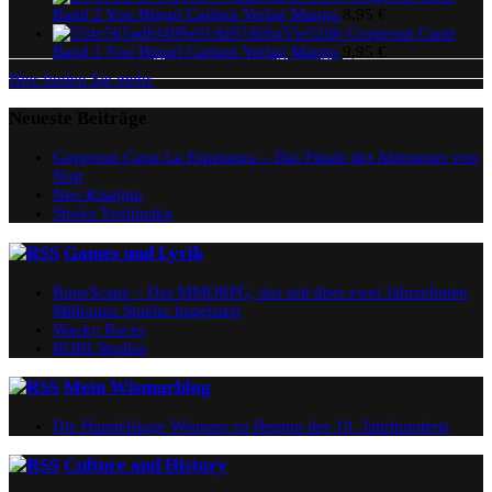
Band 2 You Higuri Carlsen Verlag Manga
8,95
€
Gorgeous Carat
Band 1 You Higuri Carlsen Verlag Manga
9,95
€
Hier finden Sie mehr.
Neueste Beiträge
Gorgeous Carat La Esperanza – Das Finale der Abenteuer von
Noir
Neo Kiseijuu
Shoko Yoshinaka
Games und Lyrik
RuneScape – Das MMORPG, das seit über zwei Jahrzehnten
Millionen Spieler begeistert
Wacky Races
ROBI Studios
Mein Wismarblog
Die Handelslage Wismars zu Beginn des 19. Jahrhunderts
Culture and History