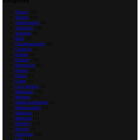
Kategorien
Action
(35)
Anime
(82)
Anthologien
(4)
Artbooks
(30)
Autoren
(8)
Blog
(2)
Charakterguide
(6)
Comedy
(6)
Drama
(2)
Fantasy
(39)
Historisch
(61)
Horror
(2)
Krimi
(1)
Liebe
(2)
Live-Action
(3)
Mangaka
(38)
Mangas
(36)
Mangawebseiten
(1)
Mangawelten
(1)
Manhwa
(1)
Märchen
(4)
Mystery
(15)
Novels
(1)
Oneshots
(28)
Orte
(1)