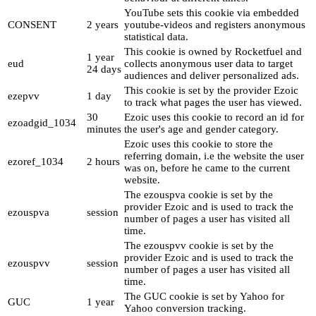
YouTube sets this cookie via embedded
CONSENT
2 years
youtube-videos and registers anonymous
statistical data.
This cookie is owned by Rocketfuel and
1 year
eud
collects anonymous user data to target
24 days
audiences and deliver personalized ads.
This cookie is set by the provider Ezoic
ezepvv
1 day
to track what pages the user has viewed.
30
Ezoic uses this cookie to record an id for
ezoadgid_1034
minutes
the user's age and gender category.
Ezoic uses this cookie to store the
referring domain, i.e the website the user
ezoref_1034
2 hours
was on, before he came to the current
website.
The ezouspva cookie is set by the
provider Ezoic and is used to track the
ezouspva
session
number of pages a user has visited all
time.
The ezouspvv cookie is set by the
provider Ezoic and is used to track the
ezouspvv
session
number of pages a user has visited all
time.
The GUC cookie is set by Yahoo for
GUC
1 year
Yahoo conversion tracking.