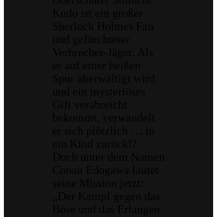
Oberschüler Shinichi
Kudo ist ein großer
Sherlock Holmes Fan
und gefürchteter
Verbrecher-Jäger. Als
er auf einer heißen
Spur überwältigt wird
und ein mysteriöses
Gift verabreicht
bekommt, verwandelt
er sich plötzlich … in
ein Kind zurück!?
Doch unter dem Namen
Conan Edogawa lautet
seine Mission jetzt:
„Der Kampf gegen das
Böse und das Erlangen