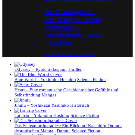
Die Eiskönigin 2 –
Der Manga – Arina
Tanemura –
Taschenbuch – 2022
– Carlsen
10,00
€
In den Warenkorb
Odyssey – Ryoichi Ikegami
Thriller
Blue World – Yukinobu Hoshino
Science Fiction
Heart – Eine romantische Geschichte über Gefühle und
Selbstfindung
Mangas
Jinmu – Yoshikazu Yasuhiko
Historisch
Tar Trip – Yukinobu Hoshino
Science Fiction
Das Selbstmordparadies: Ein Blick auf Katsuhiro Otomos
dystopischen Manga „Domu“
Science Fiction