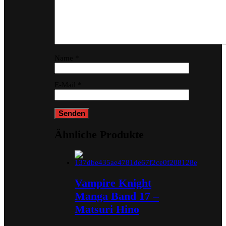
Name
*
E-Mail
*
Ähnliche Produkte
Vampire Knight
Manga Band 17 –
Matsuri Hino