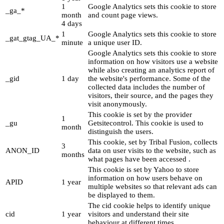
1
Google Analytics sets this cookie to store
_ga_*
month
and count page views.
4 days
1
Google Analytics sets this cookie to store
_gat_gtag_UA_*
minute
a unique user ID.
Google Analytics sets this cookie to store
information on how visitors use a website
while also creating an analytics report of
_gid
1 day
the website's performance. Some of the
collected data includes the number of
visitors, their source, and the pages they
visit anonymously.
This cookie is set by the provider
1
_gu
Getsitecontrol. This cookie is used to
month
distinguish the users.
This cookie, set by Tribal Fusion, collects
3
ANON_ID
data on user visits to the website, such as
months
what pages have been accessed .
This cookie is set by Yahoo to store
information on how users behave on
APID
1 year
multiple websites so that relevant ads can
be displayed to them.
The cid cookie helps to identify unique
cid
1 year
visitors and understand their site
behaviour at different times.