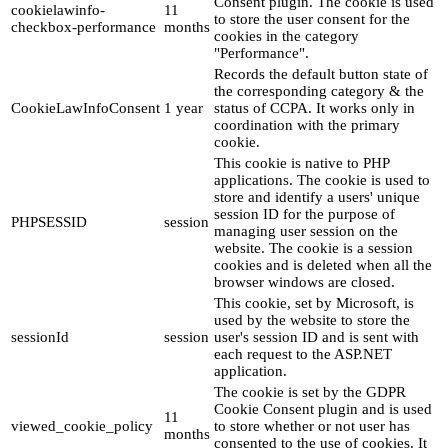
Consent plugin. The cookie is used
cookielawinfo-
11
to store the user consent for the
checkbox-performance
months
cookies in the category
"Performance".
Records the default button state of
the corresponding category & the
CookieLawInfoConsent
1 year
status of CCPA. It works only in
coordination with the primary
cookie.
This cookie is native to PHP
applications. The cookie is used to
store and identify a users' unique
session ID for the purpose of
PHPSESSID
session
managing user session on the
website. The cookie is a session
cookies and is deleted when all the
browser windows are closed.
This cookie, set by Microsoft, is
used by the website to store the
sessionId
session
user's session ID and is sent with
each request to the ASP.NET
application.
The cookie is set by the GDPR
Cookie Consent plugin and is used
11
viewed_cookie_policy
to store whether or not user has
months
consented to the use of cookies. It