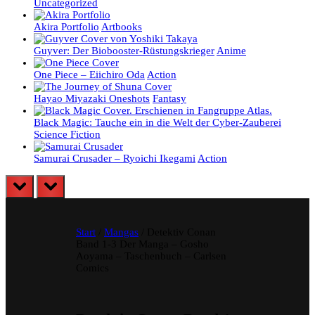
Uncategorized
Akira Portfolio
Artbooks
Guyver: Der Biobooster-Rüstungskrieger
Anime
One Piece – Eiichiro Oda
Action
Hayao Miyazaki Oneshots
Fantasy
Black Magic: Tauche ein in die Welt der Cyber-Zauberei
Science Fiction
Samurai Crusader – Ryoichi Ikegami
Action
prev
next
Start
/
Mangas
/ Detektiv Conan
Band 1-3 Der Manga – Gosho
Aoyama – Taschenbuch – Carlsen
Comics