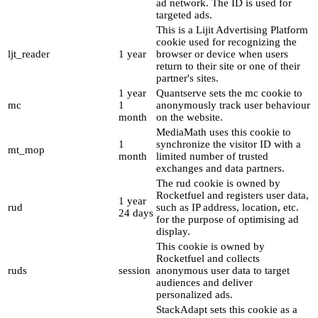
ad network. The ID is used for
targeted ads.
This is a Lijit Advertising Platform
cookie used for recognizing the
ljt_reader
1 year
browser or device when users
return to their site or one of their
partner's sites.
1 year
Quantserve sets the mc cookie to
mc
1
anonymously track user behaviour
month
on the website.
MediaMath uses this cookie to
1
synchronize the visitor ID with a
mt_mop
month
limited number of trusted
exchanges and data partners.
The rud cookie is owned by
Rocketfuel and registers user data,
1 year
rud
such as IP address, location, etc.
24 days
for the purpose of optimising ad
display.
This cookie is owned by
Rocketfuel and collects
ruds
session
anonymous user data to target
audiences and deliver
personalized ads.
StackAdapt sets this cookie as a