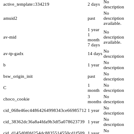
No
active_template::334219
2 days
description
No
amuid2
past
description
available.
1 year
No
1
av-mid
description
month
available.
7 days
No
av-tp-gadx
14 days
description
No
b
1 year
description
No
bsw_origin_init
past
description
1
No
C
month
description
3
No
choco_cookie
months
description
No
cid_068e46ec44864264998343ce66985712
1 year
description
No
cid_38362dc36a8a4fda9b3df5a078623739
1 year
description
No
cid_d145d0f0fd254dc8835514550cd1f509
1 year