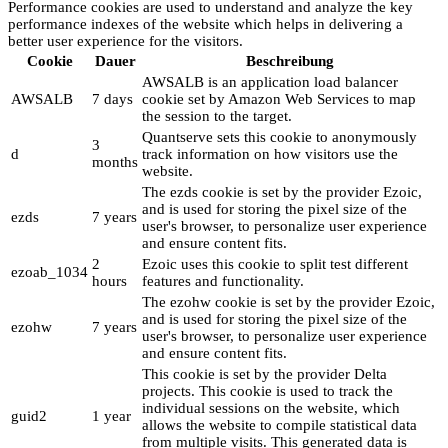
Performance cookies are used to understand and analyze the key
performance indexes of the website which helps in delivering a
better user experience for the visitors.
Cookie
Dauer
Beschreibung
AWSALB is an application load balancer
AWSALB
7 days
cookie set by Amazon Web Services to map
the session to the target.
Quantserve sets this cookie to anonymously
3
d
track information on how visitors use the
months
website.
The ezds cookie is set by the provider Ezoic,
and is used for storing the pixel size of the
ezds
7 years
user's browser, to personalize user experience
and ensure content fits.
2
Ezoic uses this cookie to split test different
ezoab_1034
hours
features and functionality.
The ezohw cookie is set by the provider Ezoic,
and is used for storing the pixel size of the
ezohw
7 years
user's browser, to personalize user experience
and ensure content fits.
This cookie is set by the provider Delta
projects. This cookie is used to track the
individual sessions on the website, which
guid2
1 year
allows the website to compile statistical data
from multiple visits. This generated data is