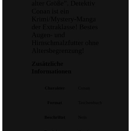
alter Größe”. Detektiv
Conan ist ein
Krimi/Mystery-Manga
der Extraklasse! Bestes
Augen- und
Hirnschmalzfutter ohne
Altersbegrenzung!
Zusätzliche
Informationen
Charakter
Conan
Format
Taschenbuch
Beschriftet
Nein