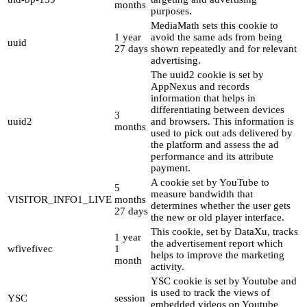
months
purposes.
MediaMath sets this cookie to
1 year
avoid the same ads from being
uuid
27 days
shown repeatedly and for relevant
advertising.
The uuid2 cookie is set by
AppNexus and records
information that helps in
differentiating between devices
3
uuid2
and browsers. This information is
months
used to pick out ads delivered by
the platform and assess the ad
performance and its attribute
payment.
A cookie set by YouTube to
5
measure bandwidth that
VISITOR_INFO1_LIVE
months
determines whether the user gets
27 days
the new or old player interface.
This cookie, set by DataXu, tracks
1 year
the advertisement report which
wfivefivec
1
helps to improve the marketing
month
activity.
YSC cookie is set by Youtube and
is used to track the views of
YSC
session
embedded videos on Youtube