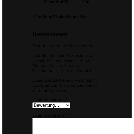
ConditionID
1000
ConditionDisplayName
Neu
Rezensionen
Es gibt noch keine Rezensionen.
Schreibe die erste Rezension für
„Detektiv Conan Band 1-3 Der
Manga – Gosho Aoyama –
Taschenbuch – Carlsen Comics“
Deine E-Mail-Adresse wird nicht
veröffentlicht.
Erforderliche Felder
sind mit
*
markiert
Deine Bewertung
*
Deine Rezension
*