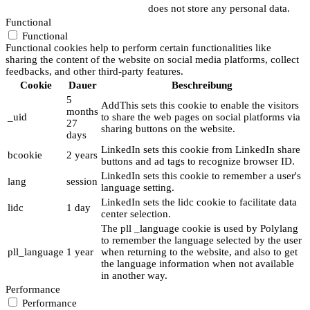
does not store any personal data.
Functional
Functional
Functional cookies help to perform certain functionalities like
sharing the content of the website on social media platforms, collect
feedbacks, and other third-party features.
Cookie
Dauer
Beschreibung
5
AddThis sets this cookie to enable the visitors
months
_uid
to share the web pages on social platforms via
27
sharing buttons on the website.
days
LinkedIn sets this cookie from LinkedIn share
bcookie
2 years
buttons and ad tags to recognize browser ID.
LinkedIn sets this cookie to remember a user's
lang
session
language setting.
LinkedIn sets the lidc cookie to facilitate data
lidc
1 day
center selection.
The pll _language cookie is used by Polylang
to remember the language selected by the user
pll_language
1 year
when returning to the website, and also to get
the language information when not available
in another way.
Performance
Performance