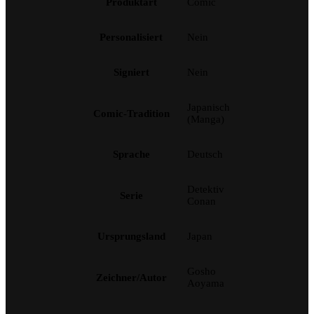
Produktart
Comic
Personalisiert
Nein
Signiert
Nein
Japanisch
Comic-Tradition
(Manga)
Sprache
Deutsch
Detektiv
Serie
Conan
Ursprungsland
Japan
Gosho
Zeichner/Autor
Aoyama