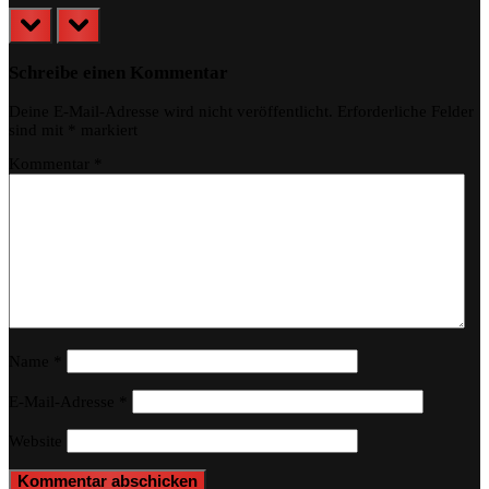
prev
next
Schreibe einen Kommentar
Deine E-Mail-Adresse wird nicht veröffentlicht.
Erforderliche Felder
sind mit
*
markiert
Kommentar
*
Name
*
E-Mail-Adresse
*
Website