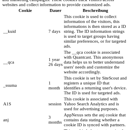
websites and collect information to provide customized ads.
Cookie
Dauer
Beschreibung
This cookie is used to collect
information of the visitors, this
informations is then stored as a ID
__kuid
7 days
string. The ID information strings
is used to target groups having
similar preferences, or for targeted
ads.
The __qca cookie is associated
with Quantcast. This anonymous
1 year
__qca
data helps us to better understand
26 days
users' needs and customize the
website accordingly.
This cookie is set by SiteScout and
1
registers a unique ID that
_ssuma
month
identifies a returning user's device.
The ID is used for targeted ads.
This cookie is associated with
A1S
session
Yahoo Search Analytics and is
used for advertising purposes.
AppNexus sets the anj cookie that
3
anj
contains data stating whether a
months
cookie ID is synced with partners.