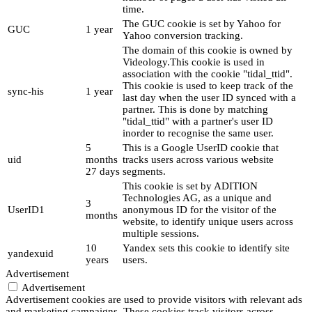
time.
The GUC cookie is set by Yahoo for
GUC
1 year
Yahoo conversion tracking.
The domain of this cookie is owned by
Videology.This cookie is used in
association with the cookie "tidal_ttid".
This cookie is used to keep track of the
sync-his
1 year
last day when the user ID synced with a
partner. This is done by matching
"tidal_ttid" with a partner's user ID
inorder to recognise the same user.
5
This is a Google UserID cookie that
uid
months
tracks users across various website
27 days
segments.
This cookie is set by ADITION
Technologies AG, as a unique and
3
UserID1
anonymous ID for the visitor of the
months
website, to identify unique users across
multiple sessions.
10
Yandex sets this cookie to identify site
yandexuid
years
users.
Advertisement
Advertisement
Advertisement cookies are used to provide visitors with relevant ads
and marketing campaigns. These cookies track visitors across