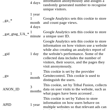
information anonymously and assigns a
4 days
randomly generated number to recognise
unique visitors.
1 year
1
Google Analytics sets this cookie to store
_ga_*
month
and count page views.
4 days
1
Google Analytics sets this cookie to store
_gat_gtag_UA_*
minute
a unique user ID.
Google Analytics sets this cookie to store
information on how visitors use a website
while also creating an analytics report of
_gid
1 day
the website's performance. Some of the
collected data includes the number of
visitors, their source, and the pages they
visit anonymously.
This cookie is set by the provider
1
_gu
Getsitecontrol. This cookie is used to
month
distinguish the users.
This cookie, set by Tribal Fusion, collects
3
ANON_ID
data on user visits to the website, such as
months
what pages have been accessed .
This cookie is set by Yahoo to store
information on how users behave on
APID
1 year
multiple websites so that relevant ads can