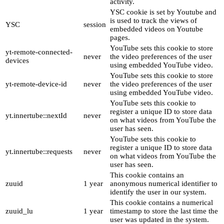
activity.
YSC cookie is set by Youtube and
is used to track the views of
YSC
session
embedded videos on Youtube
pages.
YouTube sets this cookie to store
yt-remote-connected-
never
the video preferences of the user
devices
using embedded YouTube video.
YouTube sets this cookie to store
yt-remote-device-id
never
the video preferences of the user
using embedded YouTube video.
YouTube sets this cookie to
register a unique ID to store data
yt.innertube::nextId
never
on what videos from YouTube the
user has seen.
YouTube sets this cookie to
register a unique ID to store data
yt.innertube::requests
never
on what videos from YouTube the
user has seen.
This cookie contains an
zuuid
1 year
anonymous numerical identifier to
identify the user in our system.
This cookie contains a numerical
zuuid_lu
1 year
timestamp to store the last time the
user was updated in the system.