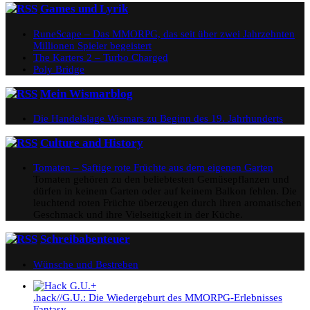
Games und Lyrik
RuneScape – Das MMORPG, das seit über zwei Jahrzehnten
Millionen Spieler begeistert
The Karters 2 – Turbo Charged
Poly Bridge
Mein Wismarblog
Die Handelslage Wismars zu Beginn des 19. Jahrhunderts
Culture and History
Tomaten – Saftige rote Früchte aus dem eigenen Garten
Tomaten gehören zu den beliebtesten Gemüsepflanzen und
dürfen in keinem Garten oder auf keinem Balkon fehlen. Die
leuchtend roten Früchte überzeugen durch ihren aromatischen
Geschmack und ihre Vielseitigkeit in der Küche.
Schreibabenteuer
Wünsche und Bestreben
.hack//G.U.: Die Wiedergeburt des MMORPG-Erlebnisses
Fantasy