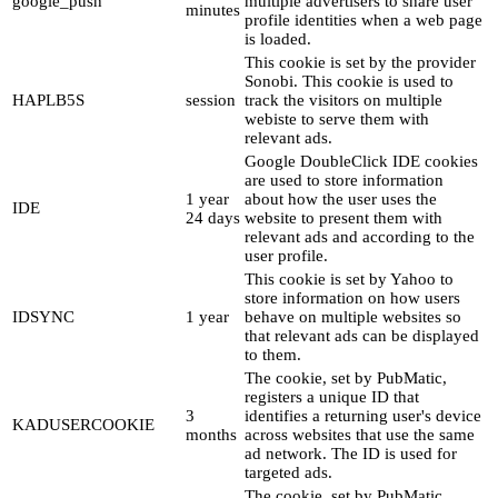
google_push
multiple advertisers to share user
minutes
profile identities when a web page
is loaded.
This cookie is set by the provider
Sonobi. This cookie is used to
HAPLB5S
session
track the visitors on multiple
webiste to serve them with
relevant ads.
Google DoubleClick IDE cookies
are used to store information
1 year
about how the user uses the
IDE
24 days
website to present them with
relevant ads and according to the
user profile.
This cookie is set by Yahoo to
store information on how users
IDSYNC
1 year
behave on multiple websites so
that relevant ads can be displayed
to them.
The cookie, set by PubMatic,
registers a unique ID that
3
identifies a returning user's device
KADUSERCOOKIE
months
across websites that use the same
ad network. The ID is used for
targeted ads.
The cookie, set by PubMatic,