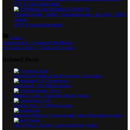
9,95
€
In den Warenkorb
Vampire Knigt – Staffel 1 Gesamtausgabe – Blu-Ray – NEU
Anime
49,95
€
In den Warenkorb
Anime
Beitragsnavigation
Previous
Mobile Suit SD Gundam (OAV/Movie)
Post:
Next
My name is Nero – Yoshikazu Yasuhiko
Post:
Related Posts
Ghost in the Shell: Arise: Pyrophoric Cult
Anime
Appleseed – The Movie
Anime
Freedom OAV – Katsuhiro Otomo
Anime
Crusher Joe – The OVAs
Anime
Imokawa Mukuzō Tsuri no maki – Oten Shimokawa
Anime
Short Peace – Geister, Liebe und Krieg
Anime