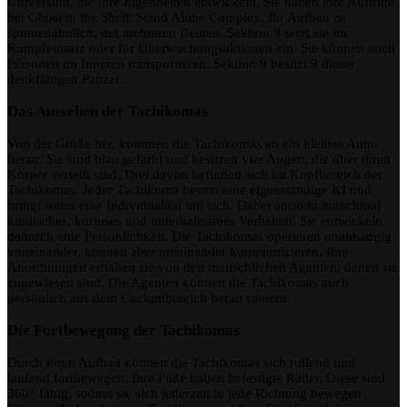
Universum, die ihre Eigenheiten entwickeln. Sie haben ihre Auftritte
bei Ghost in the Shell: Stand Alone Complex. Ihr Aufbau ist
spinnenähnlich, mit mehreren Beinen. Sektion 9 setzt sie im
Kampfeinsatz oder für Überwachungsaktionen ein. Sie können auch
Personen im Inneren transportieren. Sektion 9 besitzt 9 dieser
denkfähigen Panzer.
Das Aussehen der Tachikomas
Von der Größe her, kommen die Tachikomas an ein kleines Autor
heran. Sie sind blau gefärbt und besitzen vier Augen, die über ihren
Körper verteilt sind. Drei davon befinden sich im Kopfbereich der
Tachikomas. Jeder Tachikoma besitzt eine eigenständige KI und
bringt somit eine Individualität mit sich. Dabei entsteht manchmal
kindisches, kurioses und unterhaltsames Verhalten. Sie entwickeln
dadurch eine Persönlichkeit. Die Tachikomas operieren unabhängig
voneinander, können aber miteinander kommunizieren. Ihre
Anordnungen erhalten sie von den menschlichen Agenten, denen sie
zugewiesen sind. Die Agenten können die Tachikomas auch
persönlich aus dem Cockpitbereich herau steuern.
Die Fortbewegung der Tachikomas
Durch ihren Aufbau können die Tachikomas sich rollend und
laufend fortbewegen. Ihre Füße haben befestigte Räder. Diese sind
360°-fähig, sodass sie sich jederzeit in jede Richtung bewegen