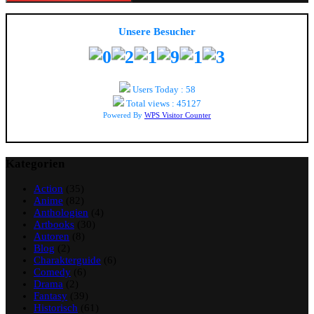
Unsere Besucher
Users Today : 58
Total views : 45127
Powered By
WPS Visitor Counter
Kategorien
Action
(35)
Anime
(82)
Anthologien
(4)
Artbooks
(30)
Autoren
(8)
Blog
(2)
Charakterguide
(6)
Comedy
(6)
Drama
(2)
Fantasy
(39)
Historisch
(61)