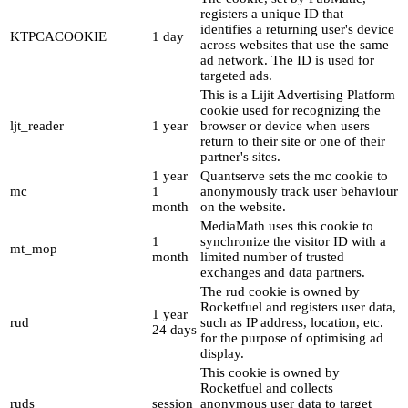
registers a unique ID that
identifies a returning user's device
KTPCACOOKIE
1 day
across websites that use the same
ad network. The ID is used for
targeted ads.
This is a Lijit Advertising Platform
cookie used for recognizing the
ljt_reader
1 year
browser or device when users
return to their site or one of their
partner's sites.
1 year
Quantserve sets the mc cookie to
mc
1
anonymously track user behaviour
month
on the website.
MediaMath uses this cookie to
1
synchronize the visitor ID with a
mt_mop
month
limited number of trusted
exchanges and data partners.
The rud cookie is owned by
Rocketfuel and registers user data,
1 year
rud
such as IP address, location, etc.
24 days
for the purpose of optimising ad
display.
This cookie is owned by
Rocketfuel and collects
ruds
session
anonymous user data to target