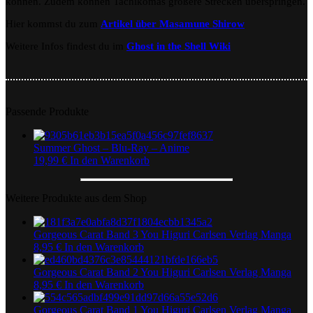
können. Zudem können Tachikomas größere Strecken überspringen.
Hier kommst du zum
Artikel über Masamune Shirow
Weitere Infos findest du im
Ghost in the Shell Wiki
Passende Produkte
Summer Ghost – Blu-Ray – Anime
19,99
€
In den Warenkorb
Weitere Produkte aus dem Shop
Gorgeous Carat Band 3 You Higuri Carlsen Verlag Manga
8,95
€
In den Warenkorb
Gorgeous Carat Band 2 You Higuri Carlsen Verlag Manga
8,95
€
In den Warenkorb
Gorgeous Carat Band 1 You Higuri Carlsen Verlag Manga