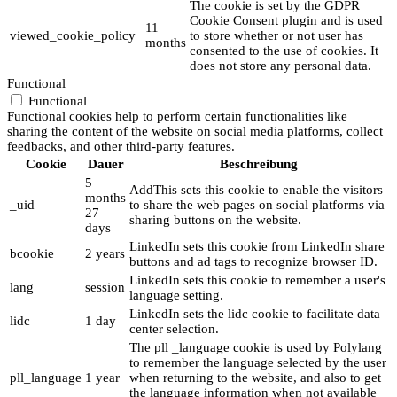
The cookie is set by the GDPR
Cookie Consent plugin and is used
11
viewed_cookie_policy
to store whether or not user has
months
consented to the use of cookies. It
does not store any personal data.
Functional
Functional
Functional cookies help to perform certain functionalities like
sharing the content of the website on social media platforms, collect
feedbacks, and other third-party features.
Cookie
Dauer
Beschreibung
5
AddThis sets this cookie to enable the visitors
months
_uid
to share the web pages on social platforms via
27
sharing buttons on the website.
days
LinkedIn sets this cookie from LinkedIn share
bcookie
2 years
buttons and ad tags to recognize browser ID.
LinkedIn sets this cookie to remember a user's
lang
session
language setting.
LinkedIn sets the lidc cookie to facilitate data
lidc
1 day
center selection.
The pll _language cookie is used by Polylang
to remember the language selected by the user
pll_language
1 year
when returning to the website, and also to get
the language information when not available