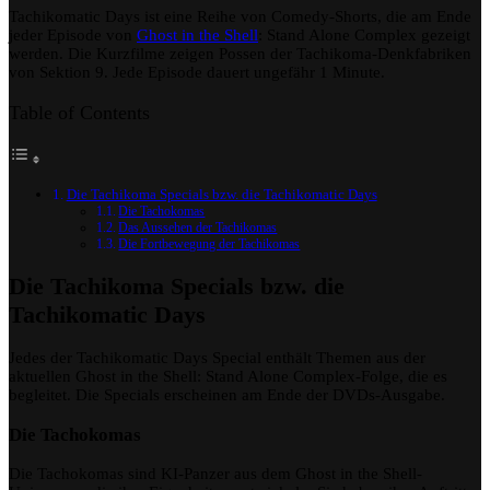
Tachikomatic Days ist eine Reihe von Comedy-Shorts, die am Ende
Days
jeder Episode von
Ghost in the Shell
: Stand Alone Complex gezeigt
werden. Die Kurzfilme zeigen Possen der Tachikoma-Denkfabriken
von Sektion 9. Jede Episode dauert ungefähr 1 Minute.
Table of Contents
Die Tachikoma Specials bzw. die Tachikomatic Days
Die Tachokomas
Das Aussehen der Tachikomas
Die Fortbewegung der Tachikomas
Die Tachikoma Specials bzw. die
Tachikomatic Days
Jedes der Tachikomatic Days Special enthält Themen aus der
aktuellen Ghost in the Shell: Stand Alone Complex-Folge, die es
begleitet. Die Specials erscheinen am Ende der DVDs-Ausgabe.
Die Tachokomas
Die Tachokomas sind KI-Panzer aus dem Ghost in the Shell-