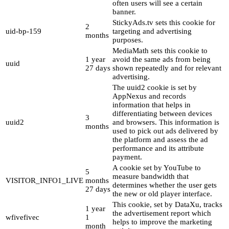
often users will see a certain
banner.
StickyAds.tv sets this cookie for
2
uid-bp-159
targeting and advertising
months
purposes.
MediaMath sets this cookie to
1 year
avoid the same ads from being
uuid
27 days
shown repeatedly and for relevant
advertising.
The uuid2 cookie is set by
AppNexus and records
information that helps in
differentiating between devices
3
uuid2
and browsers. This information is
months
used to pick out ads delivered by
the platform and assess the ad
performance and its attribute
payment.
A cookie set by YouTube to
5
measure bandwidth that
VISITOR_INFO1_LIVE
months
determines whether the user gets
27 days
the new or old player interface.
This cookie, set by DataXu, tracks
1 year
the advertisement report which
wfivefivec
1
helps to improve the marketing
month