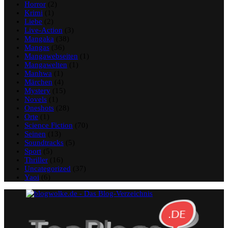
Horror
(2)
Krimi
(1)
Liebe
(2)
Live-Action
(3)
Mangaka
(38)
Mangas
(36)
Mangawebseiten
(1)
Mangawelten
(1)
Manhwa
(1)
Märchen
(4)
Mystery
(15)
Novels
(1)
Oneshots
(28)
Orte
(1)
Science Fiction
(70)
Seinen
(13)
Soundtracks
(5)
Sport
(5)
Thriller
(16)
Uncategorized
(37)
Yaoi
(6)