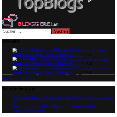
Suchen
nach:
Produkte
Gorgeous Carat
Band 3 You Higuri Carlsen Verlag Manga
8,95
€
Gorgeous Carat
Band 2 You Higuri Carlsen Verlag Manga
8,95
€
Gorgeous Carat
Band 1 You Higuri Carlsen Verlag Manga
9,95
€
Hier finden Sie mehr.
Neueste Beiträge
Gorgeous Carat La Esperanza – Das Finale der Abenteuer von
Noir
Bubblegum Crisis: Ein Cyberpunk-Animeklassiker
Project Arms Anime