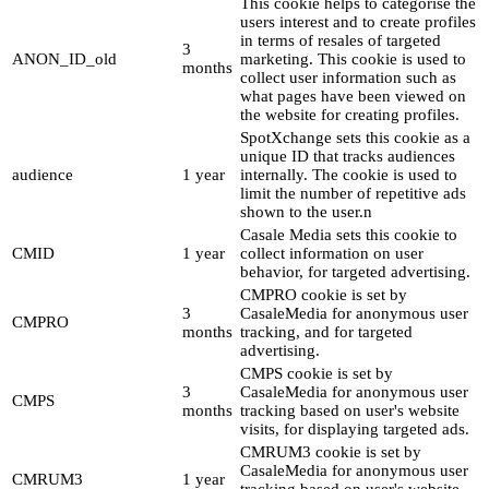
This cookie helps to categorise the
users interest and to create profiles
in terms of resales of targeted
3
ANON_ID_old
marketing. This cookie is used to
months
collect user information such as
what pages have been viewed on
the website for creating profiles.
SpotXchange sets this cookie as a
unique ID that tracks audiences
audience
1 year
internally. The cookie is used to
limit the number of repetitive ads
shown to the user.n
Casale Media sets this cookie to
CMID
1 year
collect information on user
behavior, for targeted advertising.
CMPRO cookie is set by
3
CasaleMedia for anonymous user
CMPRO
months
tracking, and for targeted
advertising.
CMPS cookie is set by
3
CasaleMedia for anonymous user
CMPS
months
tracking based on user's website
visits, for displaying targeted ads.
CMRUM3 cookie is set by
CasaleMedia for anonymous user
CMRUM3
1 year
tracking based on user's website