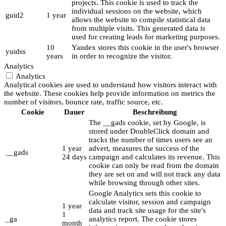
projects. This cookie is used to track the
individual sessions on the website, which
guid2
1 year
allows the website to compile statistical data
from multiple visits. This generated data is
used for creating leads for marketing purposes.
10
Yandex stores this cookie in the user's browser
yuidss
years
in order to recognize the visitor.
Analytics
Analytics
Analytical cookies are used to understand how visitors interact with
the website. These cookies help provide information on metrics the
number of visitors, bounce rate, traffic source, etc.
Cookie
Dauer
Beschreibung
The __gads cookie, set by Google, is
stored under DoubleClick domain and
tracks the number of times users see an
1 year
advert, measures the success of the
__gads
24 days
campaign and calculates its revenue. This
cookie can only be read from the domain
they are set on and will not track any data
while browsing through other sites.
Google Analytics sets this cookie to
calculate visitor, session and campaign
1 year
data and track site usage for the site's
1
_ga
analytics report. The cookie stores
month