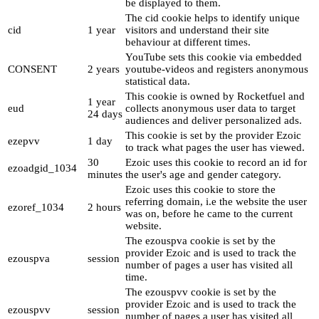
be displayed to them.
The cid cookie helps to identify unique
cid
1 year
visitors and understand their site
behaviour at different times.
YouTube sets this cookie via embedded
CONSENT
2 years
youtube-videos and registers anonymous
statistical data.
This cookie is owned by Rocketfuel and
1 year
eud
collects anonymous user data to target
24 days
audiences and deliver personalized ads.
This cookie is set by the provider Ezoic
ezepvv
1 day
to track what pages the user has viewed.
30
Ezoic uses this cookie to record an id for
ezoadgid_1034
minutes
the user's age and gender category.
Ezoic uses this cookie to store the
referring domain, i.e the website the user
ezoref_1034
2 hours
was on, before he came to the current
website.
The ezouspva cookie is set by the
provider Ezoic and is used to track the
ezouspva
session
number of pages a user has visited all
time.
The ezouspvv cookie is set by the
provider Ezoic and is used to track the
ezouspvv
session
number of pages a user has visited all