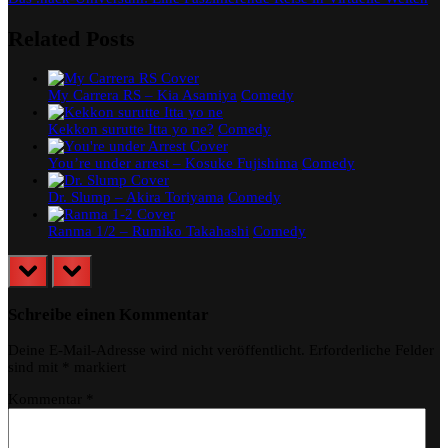
Post:
Related Posts
My Carrera RS – Kia Asamiya
Comedy
Kekkon surutte Itta yo ne?
Comedy
You’re under arrest – Kosuke Fujishima
Comedy
Dr. Slump – Akira Toriyama
Comedy
Ranma 1/2 – Rumiko Takahashi
Comedy
prev
next
Schreibe einen Kommentar
Deine E-Mail-Adresse wird nicht veröffentlicht.
Erforderliche Felder
sind mit
*
markiert
Kommentar
*