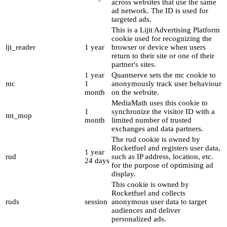
across websites that use the same
ad network. The ID is used for
targeted ads.
This is a Lijit Advertising Platform
cookie used for recognizing the
ljt_reader
1 year
browser or device when users
return to their site or one of their
partner's sites.
1 year
Quantserve sets the mc cookie to
mc
1
anonymously track user behaviour
month
on the website.
MediaMath uses this cookie to
1
synchronize the visitor ID with a
mt_mop
month
limited number of trusted
exchanges and data partners.
The rud cookie is owned by
Rocketfuel and registers user data,
1 year
rud
such as IP address, location, etc.
24 days
for the purpose of optimising ad
display.
This cookie is owned by
Rocketfuel and collects
ruds
session
anonymous user data to target
audiences and deliver
personalized ads.