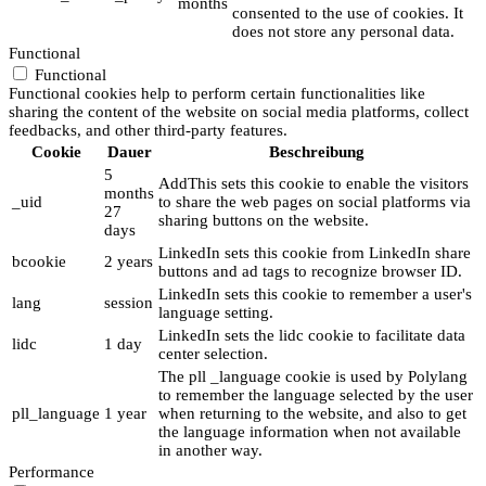
months
consented to the use of cookies. It
does not store any personal data.
Functional
Functional
Functional cookies help to perform certain functionalities like
sharing the content of the website on social media platforms, collect
feedbacks, and other third-party features.
Cookie
Dauer
Beschreibung
5
AddThis sets this cookie to enable the visitors
months
_uid
to share the web pages on social platforms via
27
sharing buttons on the website.
days
LinkedIn sets this cookie from LinkedIn share
bcookie
2 years
buttons and ad tags to recognize browser ID.
LinkedIn sets this cookie to remember a user's
lang
session
language setting.
LinkedIn sets the lidc cookie to facilitate data
lidc
1 day
center selection.
The pll _language cookie is used by Polylang
to remember the language selected by the user
pll_language
1 year
when returning to the website, and also to get
the language information when not available
in another way.
Performance