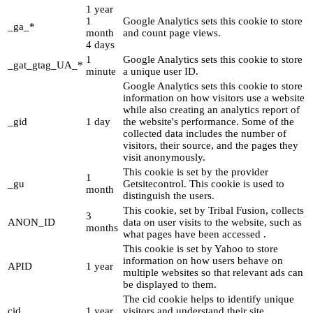
1 year
1
Google Analytics sets this cookie to store
_ga_*
month
and count page views.
4 days
1
Google Analytics sets this cookie to store
_gat_gtag_UA_*
minute
a unique user ID.
Google Analytics sets this cookie to store
information on how visitors use a website
while also creating an analytics report of
_gid
1 day
the website's performance. Some of the
collected data includes the number of
visitors, their source, and the pages they
visit anonymously.
This cookie is set by the provider
1
_gu
Getsitecontrol. This cookie is used to
month
distinguish the users.
This cookie, set by Tribal Fusion, collects
3
ANON_ID
data on user visits to the website, such as
months
what pages have been accessed .
This cookie is set by Yahoo to store
information on how users behave on
APID
1 year
multiple websites so that relevant ads can
be displayed to them.
The cid cookie helps to identify unique
cid
1 year
visitors and understand their site