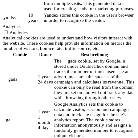
from multiple visits. This generated data is
used for creating leads for marketing purposes.
10
Yandex stores this cookie in the user's browser
yuidss
years
in order to recognize the visitor.
Analytics
Analytics
Analytical cookies are used to understand how visitors interact with
the website. These cookies help provide information on metrics the
number of visitors, bounce rate, traffic source, etc.
Cookie
Dauer
Beschreibung
The __gads cookie, set by Google, is
stored under DoubleClick domain and
tracks the number of times users see an
1 year
advert, measures the success of the
__gads
24 days
campaign and calculates its revenue. This
cookie can only be read from the domain
they are set on and will not track any data
while browsing through other sites.
Google Analytics sets this cookie to
calculate visitor, session and campaign
1 year
data and track site usage for the site's
1
_ga
analytics report. The cookie stores
month
information anonymously and assigns a
4 days
randomly generated number to recognise
unique visitors.