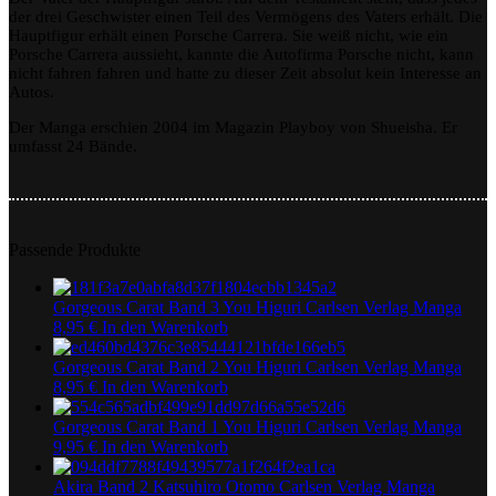
der drei Geschwister einen Teil des Vermögens des Vaters erhält. Die
Kia
Hauptfigur erhält einen Porsche Carrera. Sie weiß nicht, wie ein
Asamiya
Porsche Carrera aussieht, kannte die Autofirma Porsche nicht, kann
nicht fahren fahren und hatte zu dieser Zeit absolut kein Interesse an
Autos.
Der Manga erschien 2004 im Magazin Playboy von Shueisha. Er
umfasst 24 Bände.
Passende Produkte
Gorgeous Carat Band 3 You Higuri Carlsen Verlag Manga
8,95
€
In den Warenkorb
Gorgeous Carat Band 2 You Higuri Carlsen Verlag Manga
8,95
€
In den Warenkorb
Gorgeous Carat Band 1 You Higuri Carlsen Verlag Manga
9,95
€
In den Warenkorb
Akira Band 2 Katsuhiro Otomo Carlsen Verlag Manga