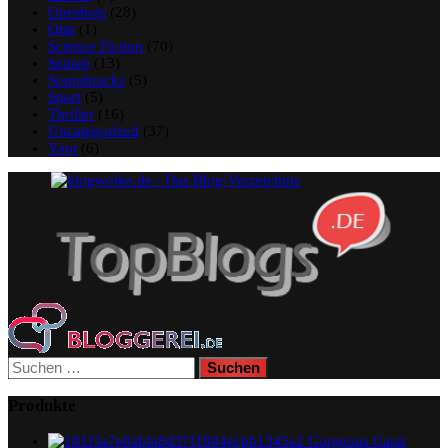
Oneshots
(28)
Orte
(1)
Science Fiction
(70)
Seinen
(13)
Soundtracks
(5)
Sport
(5)
Thriller
(16)
Uncategorized
(37)
Yaoi
(6)
Suchen
nach:
Produkte
Gorgeous Carat