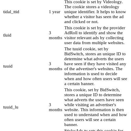
This cookie is set by Videology.
The cookie stores a videology
tidal_ttid
1 year
unique identifier. It helps to know
whether a visitor has seen the ad
and clicked or not.
This cookie is set by the provider
3
AdRoll to identify and show the
tluid
months
visitor relevant ads by collecting
user data from multiple websites.
The tuuid cookie, set by
BidSwitch, stores an unique ID to
determine what adverts the users
3
have seen if they have visited any
tuuid
months
of the advertiser's websites. The
information is used to decide
when and how often users will see
a certain banner.
This cookie, set by BidSwitch,
stores a unique ID to determine
what adverts the users have seen
3
while visiting an advertiser's
tuuid_lu
months
website. This information is then
used to understand when and how
often users will see a certain
banner.
StickyAds.tv sets this cookie for