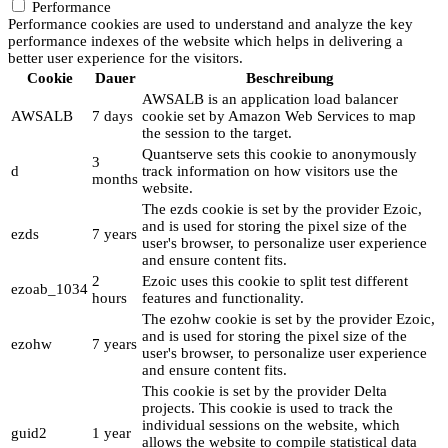
Performance
Performance cookies are used to understand and analyze the key
performance indexes of the website which helps in delivering a
better user experience for the visitors.
Cookie
Dauer
Beschreibung
AWSALB is an application load balancer
AWSALB
7 days
cookie set by Amazon Web Services to map
the session to the target.
Quantserve sets this cookie to anonymously
3
d
track information on how visitors use the
months
website.
The ezds cookie is set by the provider Ezoic,
and is used for storing the pixel size of the
ezds
7 years
user's browser, to personalize user experience
and ensure content fits.
2
Ezoic uses this cookie to split test different
ezoab_1034
hours
features and functionality.
The ezohw cookie is set by the provider Ezoic,
and is used for storing the pixel size of the
ezohw
7 years
user's browser, to personalize user experience
and ensure content fits.
This cookie is set by the provider Delta
projects. This cookie is used to track the
individual sessions on the website, which
guid2
1 year
allows the website to compile statistical data