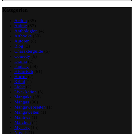
Kategorien
Action
(35)
Anime
(82)
Anthologien
(4)
Artbooks
(30)
Autoren
(8)
Blog
(2)
Charakterguide
(6)
Comedy
(6)
Drama
(2)
Fantasy
(39)
Historisch
(61)
Horror
(2)
Krimi
(1)
Liebe
(2)
Live-Action
(3)
Mangaka
(38)
Mangas
(36)
Mangawebseiten
(1)
Mangawelten
(1)
Manhwa
(1)
Märchen
(4)
Mystery
(15)
Novels
(1)