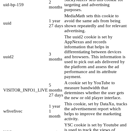
2
uid-bp-159
targeting and advertising
months
purposes.
MediaMath sets this cookie to
1 year
avoid the same ads from being
uuid
27 days
shown repeatedly and for relevant
advertising.
The uuid2 cookie is set by
AppNexus and records
information that helps in
differentiating between devices
3
uuid2
and browsers. This information is
months
used to pick out ads delivered by
the platform and assess the ad
performance and its attribute
payment.
A cookie set by YouTube to
5
measure bandwidth that
VISITOR_INFO1_LIVE
months
determines whether the user gets
27 days
the new or old player interface.
This cookie, set by DataXu, tracks
1 year
the advertisement report which
wfivefivec
1
helps to improve the marketing
month
activity.
YSC cookie is set by Youtube and
is used to track the views of