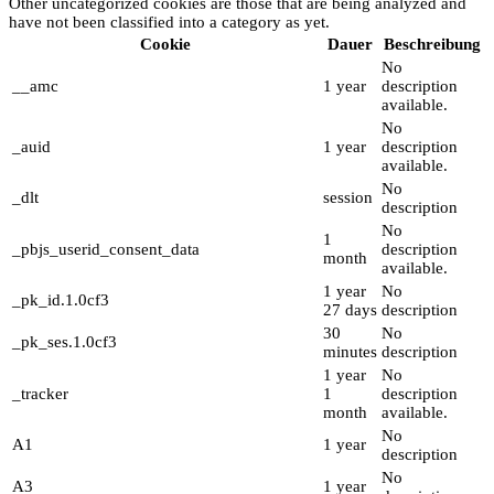
Other uncategorized cookies are those that are being analyzed and
have not been classified into a category as yet.
Cookie
Dauer
Beschreibung
No
__amc
1 year
description
available.
No
_auid
1 year
description
available.
No
_dlt
session
description
No
1
_pbjs_userid_consent_data
description
month
available.
1 year
No
_pk_id.1.0cf3
27 days
description
30
No
_pk_ses.1.0cf3
minutes
description
1 year
No
_tracker
1
description
month
available.
No
A1
1 year
description
No
A3
1 year