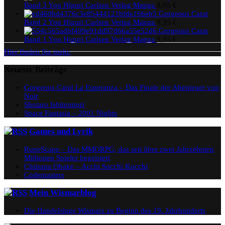
Band 3 You Higuri Carlsen Verlag Manga
8,95
€
Gorgeous Carat
Band 2 You Higuri Carlsen Verlag Manga
8,95
€
Gorgeous Carat
Band 1 You Higuri Carlsen Verlag Manga
9,95
€
Hier finden Sie mehr.
Neueste Beiträge
Gorgeous Carat La Esperanza – Das Finale der Abenteuer von
Noir
Shotaro Ishinomori
Space Fantasia – 2001 Nights
Games und Lyrik
RuneScape – Das MMORPG, das seit über zwei Jahrzehnten
Millionen Spieler begeistert
Chiisana Obake – Acchi Socchi Kocchi
Codemasters
Mein Wismarblog
Die Handelslage Wismars zu Beginn des 19. Jahrhunderts