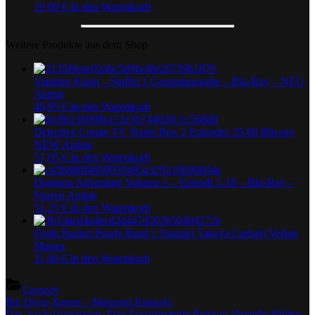
19,90
€
In den Warenkorb
Weitere Produkte aus dem Shop
Vampire Knigt – Staffel 1 Gesamtausgabe – Blu-Ray – NEU
Anime
49,95
€
In den Warenkorb
Detective Conan TV Series Box 2 Episodes 35-68 Blu-ray
NEW Anime
57,05
€
In den Warenkorb
Digimon Adventure Volume 1 – Episodi 1-18 – Blu-Ray –
Nuovo Anime
51,25
€
In den Warenkorb
Fruits Basket Pearls Band 1 Natsuki Takaya Carlsen Verlag
Manga
11,00
€
In den Warenkorb
Comedy
Beitragsnavigation
Previous
Bio Diver Xenon – Masaomi Kanzaki
Post:
Next
Das .hack-Universum: Eine Faszinierende Reise in Virtuelle Welten