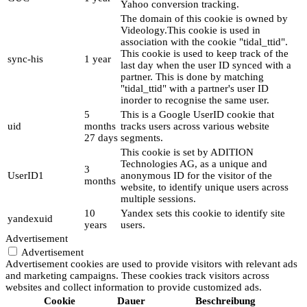
Yahoo conversion tracking.
The domain of this cookie is owned by
Videology.This cookie is used in
association with the cookie "tidal_ttid".
This cookie is used to keep track of the
sync-his
1 year
last day when the user ID synced with a
partner. This is done by matching
"tidal_ttid" with a partner's user ID
inorder to recognise the same user.
5
This is a Google UserID cookie that
uid
months
tracks users across various website
27 days
segments.
This cookie is set by ADITION
Technologies AG, as a unique and
3
UserID1
anonymous ID for the visitor of the
months
website, to identify unique users across
multiple sessions.
10
Yandex sets this cookie to identify site
yandexuid
years
users.
Advertisement
Advertisement
Advertisement cookies are used to provide visitors with relevant ads
and marketing campaigns. These cookies track visitors across
websites and collect information to provide customized ads.
Cookie
Dauer
Beschreibung