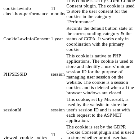
This cookie is set by GDPR Cookie
Consent plugin. The cookie is used
cookielawinfo-
11
to store the user consent for the
checkbox-performance
months
cookies in the category
"Performance".
Records the default button state of
the corresponding category & the
CookieLawInfoConsent
1 year
status of CCPA. It works only in
coordination with the primary
cookie.
This cookie is native to PHP
applications. The cookie is used to
store and identify a users' unique
session ID for the purpose of
PHPSESSID
session
managing user session on the
website. The cookie is a session
cookies and is deleted when all the
browser windows are closed.
This cookie, set by Microsoft, is
used by the website to store the
sessionId
session
user's session ID and is sent with
each request to the ASP.NET
application.
The cookie is set by the GDPR
Cookie Consent plugin and is used
11
viewed_cookie_policy
to store whether or not user has