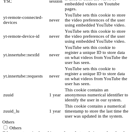
YSC
session
embedded videos on Youtube
pages.
YouTube sets this cookie to store
yt-remote-connected-
never
the video preferences of the user
devices
using embedded YouTube video.
YouTube sets this cookie to store
yt-remote-device-id
never
the video preferences of the user
using embedded YouTube video.
YouTube sets this cookie to
register a unique ID to store data
yt.innertube::nextId
never
on what videos from YouTube the
user has seen.
YouTube sets this cookie to
register a unique ID to store data
yt.innertube::requests
never
on what videos from YouTube the
user has seen.
This cookie contains an
zuuid
1 year
anonymous numerical identifier to
identify the user in our system.
This cookie contains a numerical
zuuid_lu
1 year
timestamp to store the last time the
user was updated in the system.
Others
Others