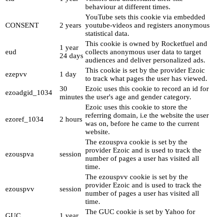
behaviour at different times.
YouTube sets this cookie via embedded
CONSENT
2 years
youtube-videos and registers anonymous
statistical data.
This cookie is owned by Rocketfuel and
1 year
eud
collects anonymous user data to target
24 days
audiences and deliver personalized ads.
This cookie is set by the provider Ezoic
ezepvv
1 day
to track what pages the user has viewed.
30
Ezoic uses this cookie to record an id for
ezoadgid_1034
minutes
the user's age and gender category.
Ezoic uses this cookie to store the
referring domain, i.e the website the user
ezoref_1034
2 hours
was on, before he came to the current
website.
The ezouspva cookie is set by the
provider Ezoic and is used to track the
ezouspva
session
number of pages a user has visited all
time.
The ezouspvv cookie is set by the
provider Ezoic and is used to track the
ezouspvv
session
number of pages a user has visited all
time.
The GUC cookie is set by Yahoo for
GUC
1 year