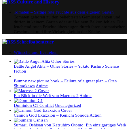
Culture and History
Tomaten – Saftige rote Früchte aus dem eigenen Garten
Tomaten gehören zu den beliebtesten Gemüsepflanzen und
dürfen in keinem Garten oder auf keinem Balkon fehlen. Die
leuchtend roten Früchte überzeugen durch ihren aromatischen
Geschmack und ihre Vielseitigkeit in der Küche.
Schreibabenteuer
Wünsche und Bestreben
Battle Angel Alita – Other Stories – Yukito Kishiro
Science
Fiction
Bumpy new picture book – Failure of a great plan – Oten
Shimokawa
Anime
Ein Blick in die Welt von Macross 2
Anime
Dominion C1 Conflict
Uncategorized
Cannon God Exaxxion – Kenichi Sonoda
Action
Sumarii Oshisan von Katsuhiro Otomo: Ein einzigartiges Werk