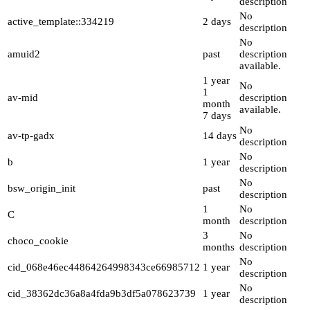
description
No
active_template::334219
2 days
description
No
amuid2
past
description
available.
1 year
No
1
av-mid
description
month
available.
7 days
No
av-tp-gadx
14 days
description
No
b
1 year
description
No
bsw_origin_init
past
description
1
No
C
month
description
3
No
choco_cookie
months
description
No
cid_068e46ec44864264998343ce66985712
1 year
description
No
cid_38362dc36a8a4fda9b3df5a078623739
1 year
description