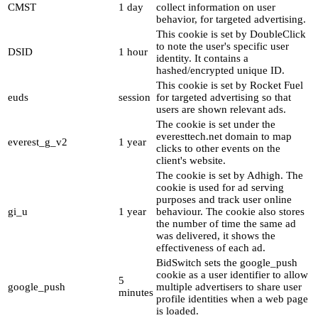
CMST
1 day
collect information on user
behavior, for targeted advertising.
This cookie is set by DoubleClick
to note the user's specific user
DSID
1 hour
identity. It contains a
hashed/encrypted unique ID.
This cookie is set by Rocket Fuel
euds
session
for targeted advertising so that
users are shown relevant ads.
The cookie is set under the
everesttech.net domain to map
everest_g_v2
1 year
clicks to other events on the
client's website.
The cookie is set by Adhigh. The
cookie is used for ad serving
purposes and track user online
gi_u
1 year
behaviour. The cookie also stores
the number of time the same ad
was delivered, it shows the
effectiveness of each ad.
BidSwitch sets the google_push
cookie as a user identifier to allow
5
google_push
multiple advertisers to share user
minutes
profile identities when a web page
is loaded.