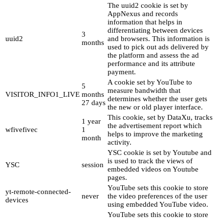
The uuid2 cookie is set by
AppNexus and records
information that helps in
differentiating between devices
3
uuid2
and browsers. This information is
months
used to pick out ads delivered by
the platform and assess the ad
performance and its attribute
payment.
A cookie set by YouTube to
5
measure bandwidth that
VISITOR_INFO1_LIVE
months
determines whether the user gets
27 days
the new or old player interface.
This cookie, set by DataXu, tracks
1 year
the advertisement report which
wfivefivec
1
helps to improve the marketing
month
activity.
YSC cookie is set by Youtube and
is used to track the views of
YSC
session
embedded videos on Youtube
pages.
YouTube sets this cookie to store
yt-remote-connected-
never
the video preferences of the user
devices
using embedded YouTube video.
YouTube sets this cookie to store