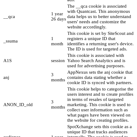
The __qca cookie is associated
with Quantcast. This anonymous
1 year
__qca
data helps us to better understand
26 days
users' needs and customize the
website accordingly.
This cookie is set by SiteScout and
1
registers a unique ID that
_ssuma
month
identifies a returning user's device.
The ID is used for targeted ads.
This cookie is associated with
A1S
session
Yahoo Search Analytics and is
used for advertising purposes.
AppNexus sets the anj cookie that
3
anj
contains data stating whether a
months
cookie ID is synced with partners.
This cookie helps to categorise the
users interest and to create profiles
in terms of resales of targeted
3
ANON_ID_old
marketing. This cookie is used to
months
collect user information such as
what pages have been viewed on
the website for creating profiles.
SpotXchange sets this cookie as a
unique ID that tracks audiences