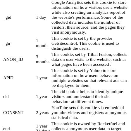
Google Analytics sets this cookie to store
information on how visitors use a website
while also creating an analytics report of
_gid
1 day
the website's performance. Some of the
collected data includes the number of
visitors, their source, and the pages they
visit anonymously.
This cookie is set by the provider
1
_gu
Getsitecontrol. This cookie is used to
month
distinguish the users.
This cookie, set by Tribal Fusion, collects
3
ANON_ID
data on user visits to the website, such as
months
what pages have been accessed .
This cookie is set by Yahoo to store
information on how users behave on
APID
1 year
multiple websites so that relevant ads can
be displayed to them.
The cid cookie helps to identify unique
cid
1 year
visitors and understand their site
behaviour at different times.
YouTube sets this cookie via embedded
CONSENT
2 years
youtube-videos and registers anonymous
statistical data.
This cookie is owned by Rocketfuel and
1 year
eud
collects anonymous user data to target