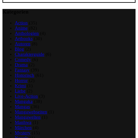
Kategorien
Action
(35)
Anime
(82)
Anthologien
(4)
Artbooks
(30)
Autoren
(8)
Blog
(2)
Charakterguide
(6)
Comedy
(6)
Drama
(2)
Fantasy
(39)
Historisch
(61)
Horror
(2)
Krimi
(1)
Liebe
(2)
Live-Action
(3)
Mangaka
(38)
Mangas
(36)
Mangawebseiten
(1)
Mangawelten
(1)
Manhwa
(1)
Märchen
(4)
Mystery
(15)
Novels
(1)