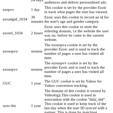
24 days
audiences and deliver personalized ads.
This cookie is set by the provider Ezoic
ezepvv
1 day
to track what pages the user has viewed.
30
Ezoic uses this cookie to record an id for
ezoadgid_1034
minutes
the user's age and gender category.
Ezoic uses this cookie to store the
referring domain, i.e the website the user
ezoref_1034
2 hours
was on, before he came to the current
website.
The ezouspva cookie is set by the
provider Ezoic and is used to track the
ezouspva
session
number of pages a user has visited all
time.
The ezouspvv cookie is set by the
provider Ezoic and is used to track the
ezouspvv
session
number of pages a user has visited all
time.
The GUC cookie is set by Yahoo for
GUC
1 year
Yahoo conversion tracking.
The domain of this cookie is owned by
Videology.This cookie is used in
association with the cookie "tidal_ttid".
This cookie is used to keep track of the
sync-his
1 year
last day when the user ID synced with a
partner. This is done by matching