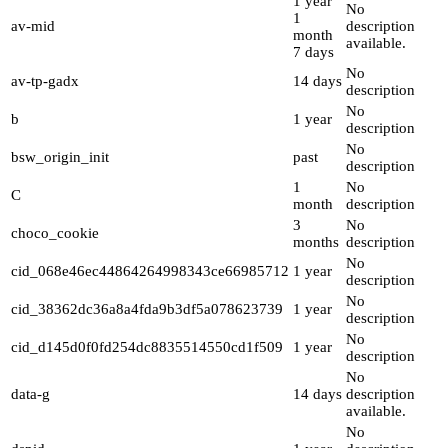
1 year
No
1
av-mid
description
month
available.
7 days
No
av-tp-gadx
14 days
description
No
b
1 year
description
No
bsw_origin_init
past
description
1
No
C
month
description
3
No
choco_cookie
months
description
No
cid_068e46ec44864264998343ce66985712
1 year
description
No
cid_38362dc36a8a4fda9b3df5a078623739
1 year
description
No
cid_d145d0f0fd254dc8835514550cd1f509
1 year
description
No
data-g
14 days
description
available.
No