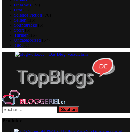
Oneshots
(28)
Orte
(1)
Science Fiction
(70)
Seinen
(13)
Soundtracks
(5)
Sport
(5)
Thriller
(16)
Uncategorized
(37)
Yaoi
(6)
Suchen
nach:
Produkte
Gorgeous Carat