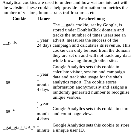
Analytical cookies are used to understand how visitors interact with
the website. These cookies help provide information on metrics the
number of visitors, bounce rate, traffic source, etc.
Cookie
Dauer
Beschreibung
The __gads cookie, set by Google, is
stored under DoubleClick domain and
tracks the number of times users see an
1 year
advert, measures the success of the
__gads
24 days
campaign and calculates its revenue. This
cookie can only be read from the domain
they are set on and will not track any data
while browsing through other sites.
Google Analytics sets this cookie to
calculate visitor, session and campaign
1 year
data and track site usage for the site's
1
_ga
analytics report. The cookie stores
month
information anonymously and assigns a
4 days
randomly generated number to recognise
unique visitors.
1 year
1
Google Analytics sets this cookie to store
_ga_*
month
and count page views.
4 days
1
Google Analytics sets this cookie to store
_gat_gtag_UA_*
minute
a unique user ID.