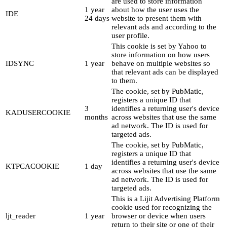
are used to store information
1 year
about how the user uses the
IDE
24 days
website to present them with
relevant ads and according to the
user profile.
This cookie is set by Yahoo to
store information on how users
IDSYNC
1 year
behave on multiple websites so
that relevant ads can be displayed
to them.
The cookie, set by PubMatic,
registers a unique ID that
3
identifies a returning user's device
KADUSERCOOKIE
months
across websites that use the same
ad network. The ID is used for
targeted ads.
The cookie, set by PubMatic,
registers a unique ID that
identifies a returning user's device
KTPCACOOKIE
1 day
across websites that use the same
ad network. The ID is used for
targeted ads.
This is a Lijit Advertising Platform
cookie used for recognizing the
ljt_reader
1 year
browser or device when users
return to their site or one of their