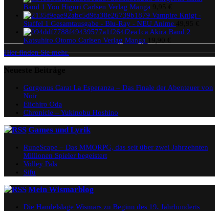
Band 1 You Higuri Carlsen Verlag Manga
9,95
€
Vampire Knigt -
Staffel 1 Gesamtausgabe - Blu-Ray - NEU Anime
49,95
€
Akira Band 2
Katsuhiro Otomo Carlsen Verlag Manga
19,90
€
Hier finden Sie mehr.
Neueste Beiträge
Gorgeous Carat La Esperanza – Das Finale der Abenteuer von
Noir
Eiichiro Oda
Chronicle – Yukinobu Hoshino
Games und Lyrik
RuneScape – Das MMORPG, das seit über zwei Jahrzehnten
Millionen Spieler begeistert
Volley Pals
Sifu
Mein Wismarblog
Die Handelslage Wismars zu Beginn des 19. Jahrhunderts