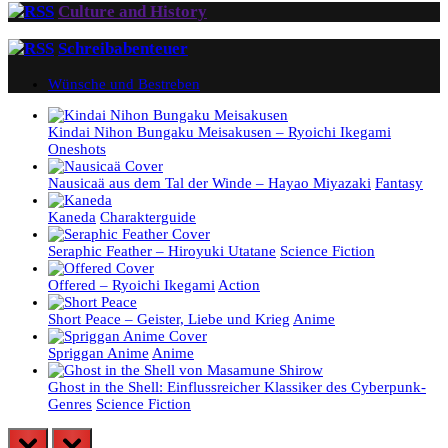
Culture and History
Schreibabenteuer
Wünsche und Bestreben
Kindai Nihon Bungaku Meisakusen – Ryoichi Ikegami
Oneshots
Nausicaä aus dem Tal der Winde – Hayao Miyazaki
Fantasy
Kaneda
Charakterguide
Seraphic Feather – Hiroyuki Utatane
Science Fiction
Offered – Ryoichi Ikegami
Action
Short Peace – Geister, Liebe und Krieg
Anime
Spriggan Anime
Anime
Ghost in the Shell: Einflussreicher Klassiker des Cyberpunk-
Genres
Science Fiction
prev
next