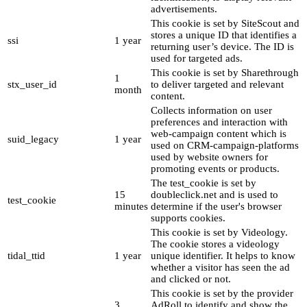
advertisements.
This cookie is set by SiteScout and
stores a unique ID that identifies a
ssi
1 year
returning user’s device. The ID is
used for targeted ads.
This cookie is set by Sharethrough
1
stx_user_id
to deliver targeted and relevant
month
content.
Collects information on user
preferences and interaction with
web-campaign content which is
suid_legacy
1 year
used on CRM-campaign-platforms
used by website owners for
promoting events or products.
The test_cookie is set by
15
doubleclick.net and is used to
test_cookie
minutes
determine if the user's browser
supports cookies.
This cookie is set by Videology.
The cookie stores a videology
tidal_ttid
1 year
unique identifier. It helps to know
whether a visitor has seen the ad
and clicked or not.
This cookie is set by the provider
3
AdRoll to identify and show the