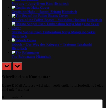
Muyung – Jung-Hyun Kim
Historisch
Genjin no Haka – Sanpei Shirato
Historisch
The Sea of the Fallen Beasts – Yukinobu Hoshino
Historisch
Shirato Sanpei Jisen Tanhenshuu Ninja Manga no Sekai
Historisch
Sidooh – Der Weg des Kriegers – Tsutomu Takahashi
Historisch
The Bakumatsu
Historisch
prev
next
Schreibe einen Kommentar
Deine E-Mail-Adresse wird nicht veröffentlicht.
Erforderliche Felder
sind mit
*
markiert
Kommentar
*