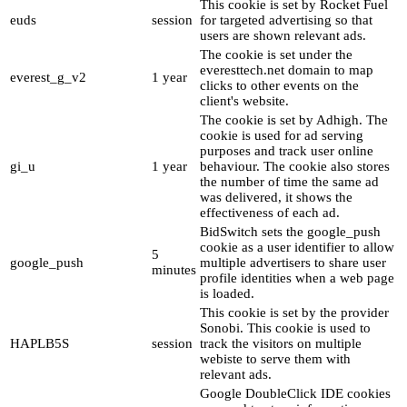
This cookie is set by Rocket Fuel
euds
session
for targeted advertising so that
users are shown relevant ads.
The cookie is set under the
everesttech.net domain to map
everest_g_v2
1 year
clicks to other events on the
client's website.
The cookie is set by Adhigh. The
cookie is used for ad serving
purposes and track user online
gi_u
1 year
behaviour. The cookie also stores
the number of time the same ad
was delivered, it shows the
effectiveness of each ad.
BidSwitch sets the google_push
cookie as a user identifier to allow
5
google_push
multiple advertisers to share user
minutes
profile identities when a web page
is loaded.
This cookie is set by the provider
Sonobi. This cookie is used to
HAPLB5S
session
track the visitors on multiple
webiste to serve them with
relevant ads.
Google DoubleClick IDE cookies