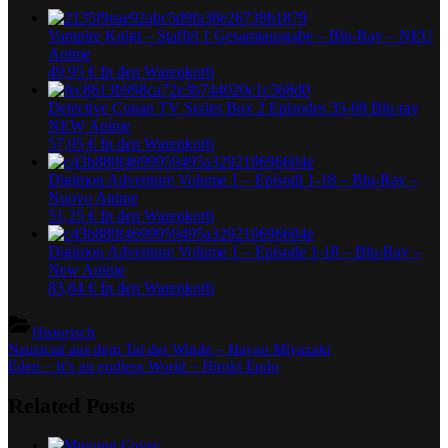
Vampire Knigt – Staffel 1 Gesamtausgabe – Blu-Ray – NEU
Anime
49,95
€
In den Warenkorb
Detective Conan TV Series Box 2 Episodes 35-68 Blu-ray
NEW Anime
57,05
€
In den Warenkorb
Digimon Adventure Volume 1 – Episodi 1-18 – Blu-Ray –
Nuovo Anime
51,25
€
In den Warenkorb
Digimon Adventure Volume 1 – Episode 1-18 – Blu-Ray –
New Anime
83,84
€
In den Warenkorb
Historisch
Beitragsnavigation
Previous
Nausicaä aus dem Tal der Winde – Hayao Miyazaki
Post:
Next
Eden – It’s an endless World – Hiroki Endo
Post:
Related Posts