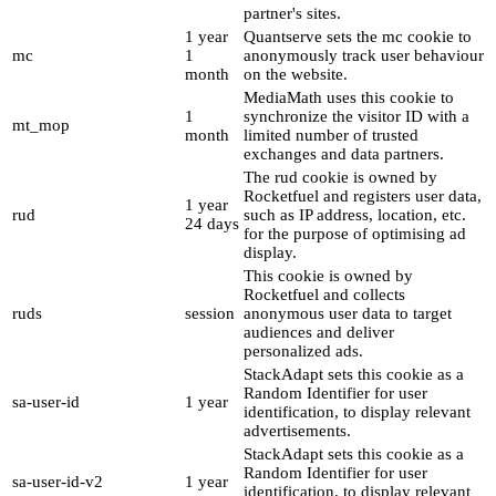
partner's sites.
1 year
Quantserve sets the mc cookie to
mc
1
anonymously track user behaviour
month
on the website.
MediaMath uses this cookie to
1
synchronize the visitor ID with a
mt_mop
month
limited number of trusted
exchanges and data partners.
The rud cookie is owned by
Rocketfuel and registers user data,
1 year
rud
such as IP address, location, etc.
24 days
for the purpose of optimising ad
display.
This cookie is owned by
Rocketfuel and collects
ruds
session
anonymous user data to target
audiences and deliver
personalized ads.
StackAdapt sets this cookie as a
Random Identifier for user
sa-user-id
1 year
identification, to display relevant
advertisements.
StackAdapt sets this cookie as a
Random Identifier for user
sa-user-id-v2
1 year
identification, to display relevant