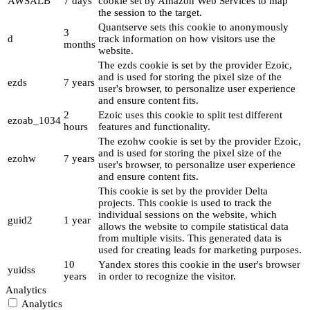
AWSALB
7 days
cookie set by Amazon Web Services to map
the session to the target.
Quantserve sets this cookie to anonymously
3
d
track information on how visitors use the
months
website.
The ezds cookie is set by the provider Ezoic,
and is used for storing the pixel size of the
ezds
7 years
user's browser, to personalize user experience
and ensure content fits.
2
Ezoic uses this cookie to split test different
ezoab_1034
hours
features and functionality.
The ezohw cookie is set by the provider Ezoic,
and is used for storing the pixel size of the
ezohw
7 years
user's browser, to personalize user experience
and ensure content fits.
This cookie is set by the provider Delta
projects. This cookie is used to track the
individual sessions on the website, which
guid2
1 year
allows the website to compile statistical data
from multiple visits. This generated data is
used for creating leads for marketing purposes.
10
Yandex stores this cookie in the user's browser
yuidss
years
in order to recognize the visitor.
Analytics
Analytics