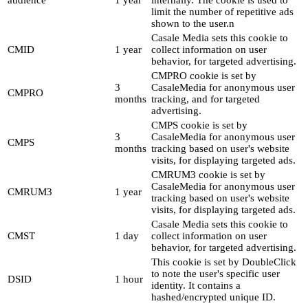
audience
1 year
internally. The cookie is used to
limit the number of repetitive ads
shown to the user.n
Casale Media sets this cookie to
CMID
1 year
collect information on user
behavior, for targeted advertising.
CMPRO cookie is set by
3
CasaleMedia for anonymous user
CMPRO
months
tracking, and for targeted
advertising.
CMPS cookie is set by
3
CasaleMedia for anonymous user
CMPS
months
tracking based on user's website
visits, for displaying targeted ads.
CMRUM3 cookie is set by
CasaleMedia for anonymous user
CMRUM3
1 year
tracking based on user's website
visits, for displaying targeted ads.
Casale Media sets this cookie to
CMST
1 day
collect information on user
behavior, for targeted advertising.
This cookie is set by DoubleClick
to note the user's specific user
DSID
1 hour
identity. It contains a
hashed/encrypted unique ID.