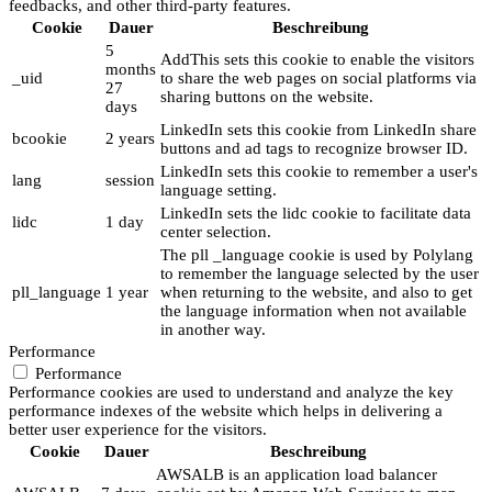
feedbacks, and other third-party features.
Cookie
Dauer
Beschreibung
5
AddThis sets this cookie to enable the visitors
months
_uid
to share the web pages on social platforms via
27
sharing buttons on the website.
days
LinkedIn sets this cookie from LinkedIn share
bcookie
2 years
buttons and ad tags to recognize browser ID.
LinkedIn sets this cookie to remember a user's
lang
session
language setting.
LinkedIn sets the lidc cookie to facilitate data
lidc
1 day
center selection.
The pll _language cookie is used by Polylang
to remember the language selected by the user
pll_language
1 year
when returning to the website, and also to get
the language information when not available
in another way.
Performance
Performance
Performance cookies are used to understand and analyze the key
performance indexes of the website which helps in delivering a
better user experience for the visitors.
Cookie
Dauer
Beschreibung
AWSALB is an application load balancer