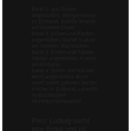
Band 1: gut; Ecken
angestoßen, wenige Knicke
im Einband; leichter Kratzer
am hinteren Cover
Band 2: Ecken und Kanten
angestoßen; leichte Kratzer
am hinteren Buchrücken
Band 3: Ecken und Kanten
stärker angestoßen; Kratzer
am Einband,
Band 4: Ecken und Kanten
leicht angestoßen; Buch
leicht schief gelesen; leichte
Knicke im Einband; Leserille
im Buchrücken
Nichtraucherhaushalt
Prinz Ludwig sucht
eine Braut und ist