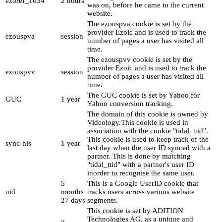
ezoref_1034
2 hours
was on, before he came to the current
website.
The ezouspva cookie is set by the
provider Ezoic and is used to track the
ezouspva
session
number of pages a user has visited all
time.
The ezouspvv cookie is set by the
provider Ezoic and is used to track the
ezouspvv
session
number of pages a user has visited all
time.
The GUC cookie is set by Yahoo for
GUC
1 year
Yahoo conversion tracking.
The domain of this cookie is owned by
Videology.This cookie is used in
association with the cookie "tidal_ttid".
This cookie is used to keep track of the
sync-his
1 year
last day when the user ID synced with a
partner. This is done by matching
"tidal_ttid" with a partner's user ID
inorder to recognise the same user.
5
This is a Google UserID cookie that
uid
months
tracks users across various website
27 days
segments.
This cookie is set by ADITION
Technologies AG, as a unique and