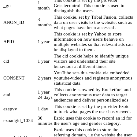
This cookie is set by the provider
1
_gu
Getsitecontrol. This cookie is used to
month
distinguish the users.
This cookie, set by Tribal Fusion, collects
3
ANON_ID
data on user visits to the website, such as
months
what pages have been accessed .
This cookie is set by Yahoo to store
information on how users behave on
APID
1 year
multiple websites so that relevant ads can
be displayed to them.
The cid cookie helps to identify unique
cid
1 year
visitors and understand their site
behaviour at different times.
YouTube sets this cookie via embedded
CONSENT
2 years
youtube-videos and registers anonymous
statistical data.
This cookie is owned by Rocketfuel and
1 year
eud
collects anonymous user data to target
24 days
audiences and deliver personalized ads.
This cookie is set by the provider Ezoic
ezepvv
1 day
to track what pages the user has viewed.
30
Ezoic uses this cookie to record an id for
ezoadgid_1034
minutes
the user's age and gender category.
Ezoic uses this cookie to store the
referring domain, i.e the website the user