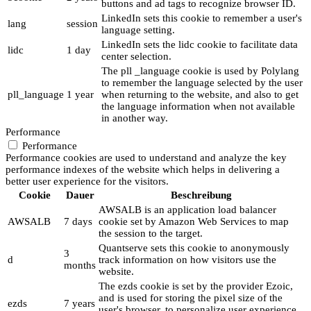
buttons and ad tags to recognize browser ID.
LinkedIn sets this cookie to remember a user's
lang
session
language setting.
LinkedIn sets the lidc cookie to facilitate data
lidc
1 day
center selection.
The pll _language cookie is used by Polylang
to remember the language selected by the user
pll_language
1 year
when returning to the website, and also to get
the language information when not available
in another way.
Performance
Performance
Performance cookies are used to understand and analyze the key
performance indexes of the website which helps in delivering a
better user experience for the visitors.
Cookie
Dauer
Beschreibung
AWSALB is an application load balancer
AWSALB
7 days
cookie set by Amazon Web Services to map
the session to the target.
Quantserve sets this cookie to anonymously
3
d
track information on how visitors use the
months
website.
The ezds cookie is set by the provider Ezoic,
and is used for storing the pixel size of the
ezds
7 years
user's browser, to personalize user experience