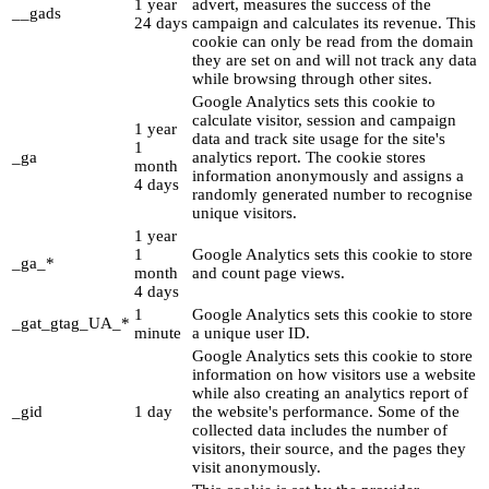
1 year
advert, measures the success of the
__gads
24 days
campaign and calculates its revenue. This
cookie can only be read from the domain
they are set on and will not track any data
while browsing through other sites.
Google Analytics sets this cookie to
calculate visitor, session and campaign
1 year
data and track site usage for the site's
1
_ga
analytics report. The cookie stores
month
information anonymously and assigns a
4 days
randomly generated number to recognise
unique visitors.
1 year
1
Google Analytics sets this cookie to store
_ga_*
month
and count page views.
4 days
1
Google Analytics sets this cookie to store
_gat_gtag_UA_*
minute
a unique user ID.
Google Analytics sets this cookie to store
information on how visitors use a website
while also creating an analytics report of
_gid
1 day
the website's performance. Some of the
collected data includes the number of
visitors, their source, and the pages they
visit anonymously.