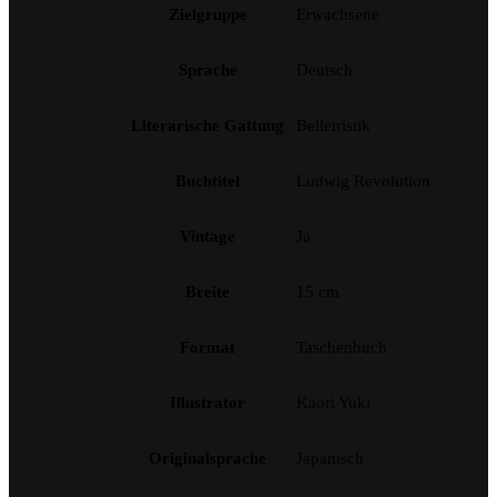
Zielgruppe
Erwachsene
Sprache
Deutsch
Literarische Gattung
Belletristik
Buchtitel
Ludwig Revolution
Vintage
Ja
Breite
15 cm
Format
Taschenbuch
Illustrator
Kaori Yuki
Originalsprache
Japanisch