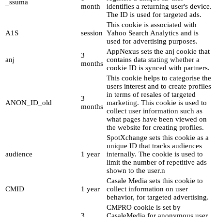
_ssuma
month
identifies a returning user's device.
The ID is used for targeted ads.
This cookie is associated with
A1S
session
Yahoo Search Analytics and is
used for advertising purposes.
AppNexus sets the anj cookie that
3
anj
contains data stating whether a
months
cookie ID is synced with partners.
This cookie helps to categorise the
users interest and to create profiles
in terms of resales of targeted
3
ANON_ID_old
marketing. This cookie is used to
months
collect user information such as
what pages have been viewed on
the website for creating profiles.
SpotXchange sets this cookie as a
unique ID that tracks audiences
audience
1 year
internally. The cookie is used to
limit the number of repetitive ads
shown to the user.n
Casale Media sets this cookie to
CMID
1 year
collect information on user
behavior, for targeted advertising.
CMPRO cookie is set by
3
CasaleMedia for anonymous user