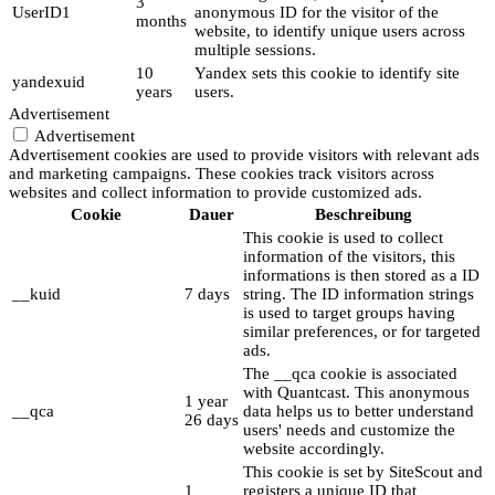
3
UserID1
anonymous ID for the visitor of the
months
website, to identify unique users across
multiple sessions.
10
Yandex sets this cookie to identify site
yandexuid
years
users.
Advertisement
Advertisement
Advertisement cookies are used to provide visitors with relevant ads
and marketing campaigns. These cookies track visitors across
websites and collect information to provide customized ads.
Cookie
Dauer
Beschreibung
This cookie is used to collect
information of the visitors, this
informations is then stored as a ID
__kuid
7 days
string. The ID information strings
is used to target groups having
similar preferences, or for targeted
ads.
The __qca cookie is associated
with Quantcast. This anonymous
1 year
__qca
data helps us to better understand
26 days
users' needs and customize the
website accordingly.
This cookie is set by SiteScout and
1
registers a unique ID that