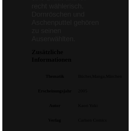
recht wählerisch.
Dornröschen und
Aschenputtel gehören
zu seinen
Auserwählten.
Zusätzliche
Informationen
Thematik
Bücher,Manga,Märchen
Erscheinungsjahr
2005
Autor
Kaori Yuki
Verlag
Carlsen Comics