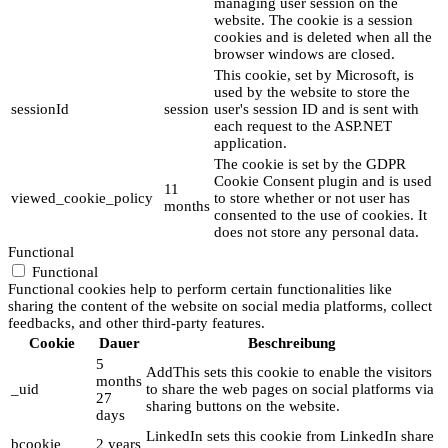
managing user session on the
website. The cookie is a session
cookies and is deleted when all the
browser windows are closed.
This cookie, set by Microsoft, is
used by the website to store the
sessionId
session
user's session ID and is sent with
each request to the ASP.NET
application.
The cookie is set by the GDPR
Cookie Consent plugin and is used
11
viewed_cookie_policy
to store whether or not user has
months
consented to the use of cookies. It
does not store any personal data.
Functional
Functional
Functional cookies help to perform certain functionalities like
sharing the content of the website on social media platforms, collect
feedbacks, and other third-party features.
Cookie
Dauer
Beschreibung
5
AddThis sets this cookie to enable the visitors
months
_uid
to share the web pages on social platforms via
27
sharing buttons on the website.
days
LinkedIn sets this cookie from LinkedIn share
bcookie
2 years