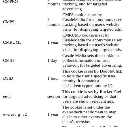
CMPRO
months
tracking, and for targeted
advertising.
CMPS cookie is set by
3
CasaleMedia for anonymous user
CMPS
months
tracking based on user's website
visits, for displaying targeted ads.
CMRUM3 cookie is set by
CasaleMedia for anonymous user
CMRUM3
1 year
tracking based on user's website
visits, for displaying targeted ads.
Casale Media sets this cookie to
CMST
1 day
collect information on user
behavior, for targeted advertising.
This cookie is set by DoubleClick
to note the user's specific user
DSID
1 hour
identity. It contains a
hashed/encrypted unique ID.
This cookie is set by Rocket Fuel
euds
session
for targeted advertising so that
users are shown relevant ads.
The cookie is set under the
everesttech.net domain to map
everest_g_v2
1 year
clicks to other events on the
client's website.