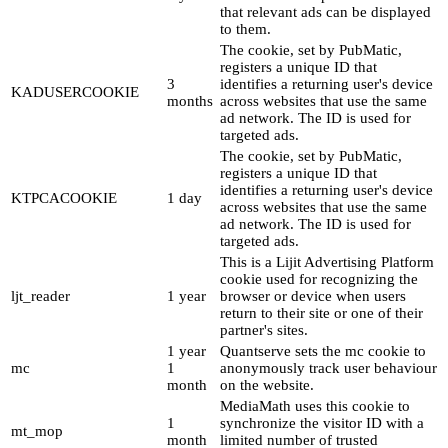
that relevant ads can be displayed
to them.
The cookie, set by PubMatic,
registers a unique ID that
3
identifies a returning user's device
KADUSERCOOKIE
months
across websites that use the same
ad network. The ID is used for
targeted ads.
The cookie, set by PubMatic,
registers a unique ID that
identifies a returning user's device
KTPCACOOKIE
1 day
across websites that use the same
ad network. The ID is used for
targeted ads.
This is a Lijit Advertising Platform
cookie used for recognizing the
ljt_reader
1 year
browser or device when users
return to their site or one of their
partner's sites.
1 year
Quantserve sets the mc cookie to
mc
1
anonymously track user behaviour
month
on the website.
MediaMath uses this cookie to
1
synchronize the visitor ID with a
mt_mop
month
limited number of trusted