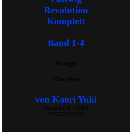
Taschenbuch
2005
Revolution
Menge
Komplett
Band 1-4
Manga
Märchen
von Kaori Yuki
Taschenbuch – ISBN:
97835517871864