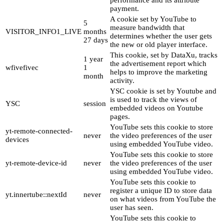
payment.
A cookie set by YouTube to
5
measure bandwidth that
VISITOR_INFO1_LIVE
months
determines whether the user gets
27 days
the new or old player interface.
This cookie, set by DataXu, tracks
1 year
the advertisement report which
wfivefivec
1
helps to improve the marketing
month
activity.
YSC cookie is set by Youtube and
is used to track the views of
YSC
session
embedded videos on Youtube
pages.
YouTube sets this cookie to store
yt-remote-connected-
never
the video preferences of the user
devices
using embedded YouTube video.
YouTube sets this cookie to store
yt-remote-device-id
never
the video preferences of the user
using embedded YouTube video.
YouTube sets this cookie to
register a unique ID to store data
yt.innertube::nextId
never
on what videos from YouTube the
user has seen.
YouTube sets this cookie to