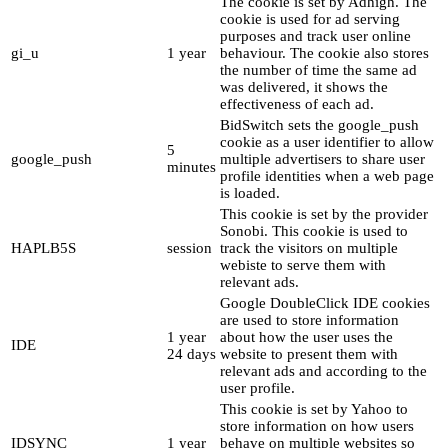
The cookie is set by Adhigh. The
cookie is used for ad serving
purposes and track user online
gi_u
1 year
behaviour. The cookie also stores
the number of time the same ad
was delivered, it shows the
effectiveness of each ad.
BidSwitch sets the google_push
cookie as a user identifier to allow
5
google_push
multiple advertisers to share user
minutes
profile identities when a web page
is loaded.
This cookie is set by the provider
Sonobi. This cookie is used to
HAPLB5S
session
track the visitors on multiple
webiste to serve them with
relevant ads.
Google DoubleClick IDE cookies
are used to store information
1 year
about how the user uses the
IDE
24 days
website to present them with
relevant ads and according to the
user profile.
This cookie is set by Yahoo to
store information on how users
IDSYNC
1 year
behave on multiple websites so