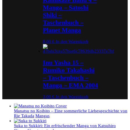
Manga – Satoshi
Shiki –
Taschenbuch –
Planet Manga
8,00
€
In den Warenkorb
Inu Yasha 15 –
Rumiko Takahashi
– Taschenbuch –
Manga – EMA 2004
3,00
€
In den Warenkorb
Manatsu no Koibito – Eine sommerliche Liebesgeschichte von
Rie Takada
Mangas
Suka to Sukkiri: Ein erfrischender Manga von Katsuhiro