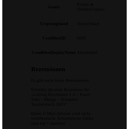
Krimis &
Genre
Thriller,Comics
Ursprungsland
Deutschland
ConditionID
6000
ConditionDisplayName
Akzeptabel
Rezensionen
Es gibt noch keine Rezensionen.
Schreibe die erste Rezension für
„Ludwig Revolution 1-4 – Kaori
Yuki – Manga – Komplett
Taschenbuch 2005“
Deine E-Mail-Adresse wird nicht
veröffentlicht.
Erforderliche Felder
sind mit
*
markiert