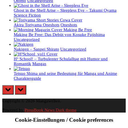
Otomo
Uncategorized
Ghost in the Shell Arise – Sleepless Eye – Takumi Oyama
Science Fiction
Akira Toriyama Oneshots
Oneshots
Making Be Free: Das Debüt von Kosuke Fujishima
Uncategorized
Nakigen – Sanpei Shirato
Uncategorized
H³ School! – Turbulenter Schulalltag mit Humor und
Romantik
Mangas
Tetsuo Shima und seine Bedeutung für Manga und Anime
Charakterguide
prev
next
Copyright © 2026 Mangawelten.
Powered by
PressBook News Dark theme
Cookie-Einstellungen / Cookie preferences