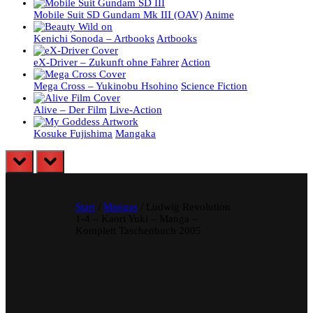
Mobile Suit SD Gundam Mk III (OAV)
Anime
Kenichi Sonoda – Artbooks
Artbooks
eX-Driver – Zukunft ohne Fahrer
Action
Mega Cross – Yukinobu Hsohino
Science Fiction
Alive – Der Film
Live-Action
Kosuke Fujishima
Mangaka
prev
next
Start
/
Mangas
/ Ludwig Revolution
1-4 – Kaori Yuki – Manga –
Komplett Taschenbuch 2005