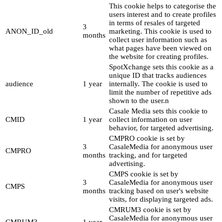
This cookie helps to categorise the
users interest and to create profiles
in terms of resales of targeted
3
ANON_ID_old
marketing. This cookie is used to
months
collect user information such as
what pages have been viewed on
the website for creating profiles.
SpotXchange sets this cookie as a
unique ID that tracks audiences
audience
1 year
internally. The cookie is used to
limit the number of repetitive ads
shown to the user.n
Casale Media sets this cookie to
CMID
1 year
collect information on user
behavior, for targeted advertising.
CMPRO cookie is set by
3
CasaleMedia for anonymous user
CMPRO
months
tracking, and for targeted
advertising.
CMPS cookie is set by
3
CasaleMedia for anonymous user
CMPS
months
tracking based on user's website
visits, for displaying targeted ads.
CMRUM3 cookie is set by
CasaleMedia for anonymous user
CMRUM3
1 year