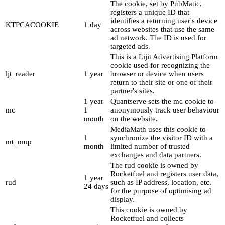
The cookie, set by PubMatic,
registers a unique ID that
identifies a returning user's device
KTPCACOOKIE
1 day
across websites that use the same
ad network. The ID is used for
targeted ads.
This is a Lijit Advertising Platform
cookie used for recognizing the
ljt_reader
1 year
browser or device when users
return to their site or one of their
partner's sites.
1 year
Quantserve sets the mc cookie to
mc
1
anonymously track user behaviour
month
on the website.
MediaMath uses this cookie to
1
synchronize the visitor ID with a
mt_mop
month
limited number of trusted
exchanges and data partners.
The rud cookie is owned by
Rocketfuel and registers user data,
1 year
rud
such as IP address, location, etc.
24 days
for the purpose of optimising ad
display.
This cookie is owned by
Rocketfuel and collects