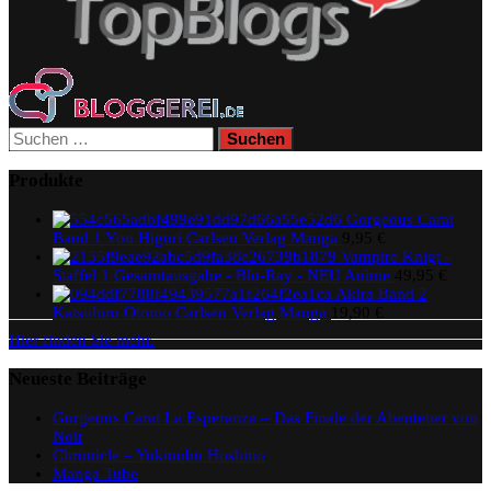
Suchen
nach:
Produkte
Gorgeous Carat
Band 1 You Higuri Carlsen Verlag Manga
9,95
€
Vampire Knigt -
Staffel 1 Gesamtausgabe - Blu-Ray - NEU Anime
49,95
€
Akira Band 2
Katsuhiro Otomo Carlsen Verlag Manga
19,90
€
Hier finden Sie mehr.
Neueste Beiträge
Gorgeous Carat La Esperanza – Das Finale der Abenteuer von
Noir
Chronicle – Yukinobu Hoshino
Manga Tube