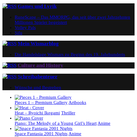
Games und Lyrik
RuneScape – Das MMORPG, das seit über zwei Jahrzehnten
Millionen Spieler begeistert
Volley Pals
Sifu
Mein Wismarblog
Die Handelslage Wismars zu Beginn des 19. Jahrhunderts
Culture and History
Schreibabenteuer
Wünsche und Bestreben
Pieces 1 – Premium Gallery
Artbooks
Heat – Ryoichi Ikegami
Thriller
Piano: The Melody of a Young Girl’s Heart
Anime
Space Fantasia 2001 Nights
Anime