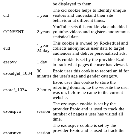
be displayed to them.
The cid cookie helps to identify unique
cid
1 year
visitors and understand their site
behaviour at different times.
YouTube sets this cookie via embedded
CONSENT
2 years
youtube-videos and registers anonymous
statistical data.
This cookie is owned by Rocketfuel and
1 year
eud
collects anonymous user data to target
24 days
audiences and deliver personalized ads.
This cookie is set by the provider Ezoic
ezepvv
1 day
to track what pages the user has viewed.
30
Ezoic uses this cookie to record an id for
ezoadgid_1034
minutes
the user's age and gender category.
Ezoic uses this cookie to store the
referring domain, i.e the website the user
ezoref_1034
2 hours
was on, before he came to the current
website.
The ezouspva cookie is set by the
provider Ezoic and is used to track the
ezouspva
session
number of pages a user has visited all
time.
The ezouspvv cookie is set by the
provider Ezoic and is used to track the
ezouspvv
session