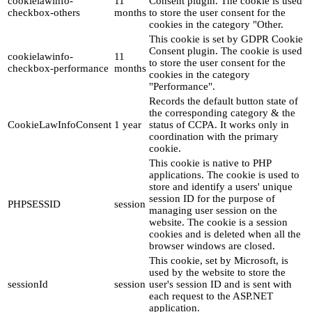
cookielawinfo-
11
Consent plugin. The cookie is used
checkbox-others
months
to store the user consent for the
cookies in the category "Other.
This cookie is set by GDPR Cookie
Consent plugin. The cookie is used
cookielawinfo-
11
to store the user consent for the
checkbox-performance
months
cookies in the category
"Performance".
Records the default button state of
the corresponding category & the
CookieLawInfoConsent
1 year
status of CCPA. It works only in
coordination with the primary
cookie.
This cookie is native to PHP
applications. The cookie is used to
store and identify a users' unique
session ID for the purpose of
PHPSESSID
session
managing user session on the
website. The cookie is a session
cookies and is deleted when all the
browser windows are closed.
This cookie, set by Microsoft, is
used by the website to store the
sessionId
session
user's session ID and is sent with
each request to the ASP.NET
application.