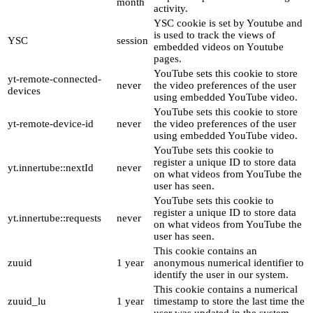
month
activity.
YSC cookie is set by Youtube and
is used to track the views of
YSC
session
embedded videos on Youtube
pages.
YouTube sets this cookie to store
yt-remote-connected-
never
the video preferences of the user
devices
using embedded YouTube video.
YouTube sets this cookie to store
yt-remote-device-id
never
the video preferences of the user
using embedded YouTube video.
YouTube sets this cookie to
register a unique ID to store data
yt.innertube::nextId
never
on what videos from YouTube the
user has seen.
YouTube sets this cookie to
register a unique ID to store data
yt.innertube::requests
never
on what videos from YouTube the
user has seen.
This cookie contains an
zuuid
1 year
anonymous numerical identifier to
identify the user in our system.
This cookie contains a numerical
zuuid_lu
1 year
timestamp to store the last time the
user was updated in the system.