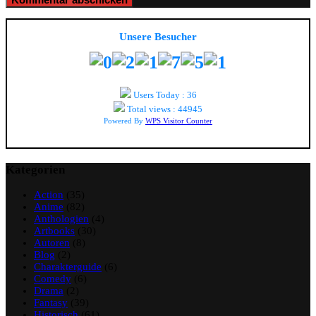
Unsere Besucher
Users Today : 36
Total views : 44945
Powered By
WPS Visitor Counter
Kategorien
Action
(35)
Anime
(82)
Anthologien
(4)
Artbooks
(30)
Autoren
(8)
Blog
(2)
Charakterguide
(6)
Comedy
(6)
Drama
(2)
Fantasy
(39)
Historisch
(61)