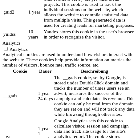
projects. This cookie is used to track the
individual sessions on the website, which
guid2
1 year
allows the website to compile statistical data
from multiple visits. This generated data is
used for creating leads for marketing purposes.
10
Yandex stores this cookie in the user's browser
yuidss
years
in order to recognize the visitor.
Analytics
Analytics
Analytical cookies are used to understand how visitors interact with
the website. These cookies help provide information on metrics the
number of visitors, bounce rate, traffic source, etc.
Cookie
Dauer
Beschreibung
The __gads cookie, set by Google, is
stored under DoubleClick domain and
tracks the number of times users see an
1 year
advert, measures the success of the
__gads
24 days
campaign and calculates its revenue. This
cookie can only be read from the domain
they are set on and will not track any data
while browsing through other sites.
Google Analytics sets this cookie to
calculate visitor, session and campaign
1 year
data and track site usage for the site's
1
_ga
analytics report. The cookie stores