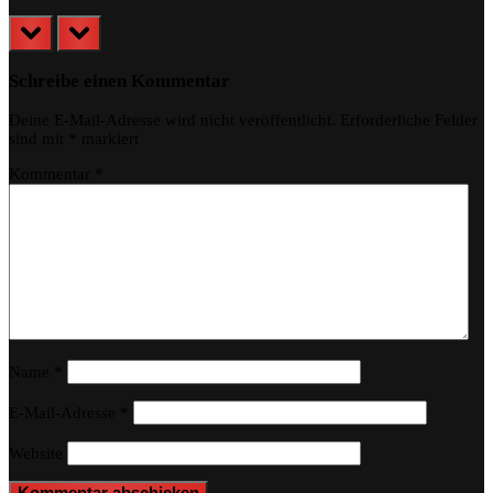
prev
next
Schreibe einen Kommentar
Deine E-Mail-Adresse wird nicht veröffentlicht.
Erforderliche Felder
sind mit
*
markiert
Kommentar
*
Name
*
E-Mail-Adresse
*
Website