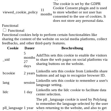
The cookie is set by the GDPR
Cookie Consent plugin and is used
11
viewed_cookie_policy
to store whether or not user has
months
consented to the use of cookies. It
does not store any personal data.
Functional
Functional
Functional cookies help to perform certain functionalities like
sharing the content of the website on social media platforms, collect
feedbacks, and other third-party features.
Cookie
Dauer
Beschreibung
5
AddThis sets this cookie to enable the visitors
months
_uid
to share the web pages on social platforms via
27
sharing buttons on the website.
days
LinkedIn sets this cookie from LinkedIn share
bcookie
2 years
buttons and ad tags to recognize browser ID.
LinkedIn sets this cookie to remember a user's
lang
session
language setting.
LinkedIn sets the lidc cookie to facilitate data
lidc
1 day
center selection.
The pll _language cookie is used by Polylang
to remember the language selected by the user
pll_language
1 year
when returning to the website, and also to get