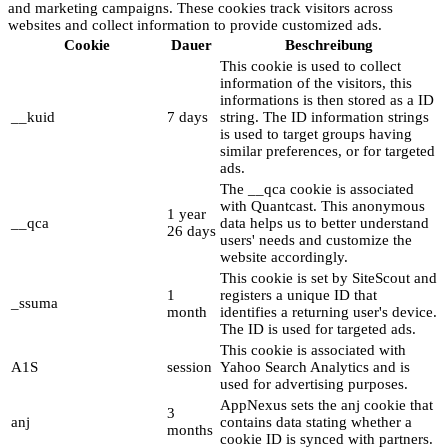
and marketing campaigns. These cookies track visitors across
websites and collect information to provide customized ads.
Cookie
Dauer
Beschreibung
This cookie is used to collect
information of the visitors, this
informations is then stored as a ID
__kuid
7 days
string. The ID information strings
is used to target groups having
similar preferences, or for targeted
ads.
The __qca cookie is associated
with Quantcast. This anonymous
1 year
__qca
data helps us to better understand
26 days
users' needs and customize the
website accordingly.
This cookie is set by SiteScout and
1
registers a unique ID that
_ssuma
month
identifies a returning user's device.
The ID is used for targeted ads.
This cookie is associated with
A1S
session
Yahoo Search Analytics and is
used for advertising purposes.
AppNexus sets the anj cookie that
3
anj
contains data stating whether a
months
cookie ID is synced with partners.