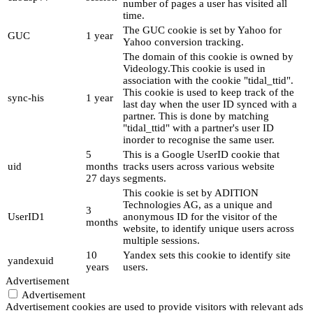
number of pages a user has visited all
time.
The GUC cookie is set by Yahoo for
GUC
1 year
Yahoo conversion tracking.
The domain of this cookie is owned by
Videology.This cookie is used in
association with the cookie "tidal_ttid".
This cookie is used to keep track of the
sync-his
1 year
last day when the user ID synced with a
partner. This is done by matching
"tidal_ttid" with a partner's user ID
inorder to recognise the same user.
5
This is a Google UserID cookie that
uid
months
tracks users across various website
27 days
segments.
This cookie is set by ADITION
Technologies AG, as a unique and
3
UserID1
anonymous ID for the visitor of the
months
website, to identify unique users across
multiple sessions.
10
Yandex sets this cookie to identify site
yandexuid
years
users.
Advertisement
Advertisement
Advertisement cookies are used to provide visitors with relevant ads