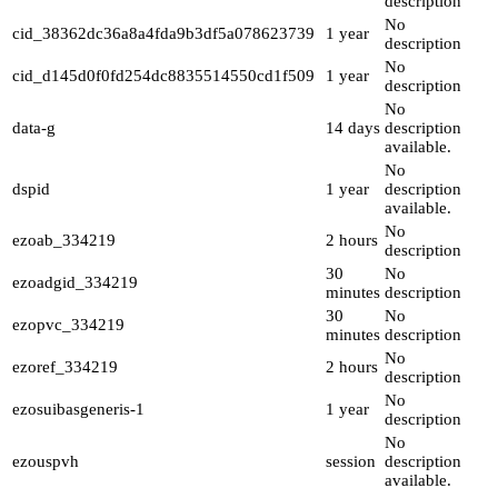
description
No
cid_38362dc36a8a4fda9b3df5a078623739
1 year
description
No
cid_d145d0f0fd254dc8835514550cd1f509
1 year
description
No
data-g
14 days
description
available.
No
dspid
1 year
description
available.
No
ezoab_334219
2 hours
description
30
No
ezoadgid_334219
minutes
description
30
No
ezopvc_334219
minutes
description
No
ezoref_334219
2 hours
description
No
ezosuibasgeneris-1
1 year
description
No
ezouspvh
session
description
available.