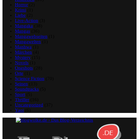
Horror
(2)
Krimi
(1)
Liebe
(2)
Live-Action
(3)
Mangaka
(38)
Mangas
(36)
Mangawebseiten
(1)
Mangawelten
(1)
Manhwa
(1)
Märchen
(4)
Mystery
(15)
Novels
(1)
Oneshots
(28)
Orte
(1)
Science Fiction
(70)
Seinen
(13)
Soundtracks
(5)
Sport
(5)
Thriller
(16)
Uncategorized
(37)
Yaoi
(6)