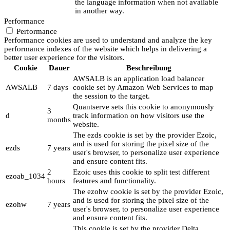
the language information when not available
in another way.
Performance
Performance
Performance cookies are used to understand and analyze the key
performance indexes of the website which helps in delivering a
better user experience for the visitors.
Cookie
Dauer
Beschreibung
AWSALB is an application load balancer
AWSALB
7 days
cookie set by Amazon Web Services to map
the session to the target.
Quantserve sets this cookie to anonymously
3
d
track information on how visitors use the
months
website.
The ezds cookie is set by the provider Ezoic,
and is used for storing the pixel size of the
ezds
7 years
user's browser, to personalize user experience
and ensure content fits.
2
Ezoic uses this cookie to split test different
ezoab_1034
hours
features and functionality.
The ezohw cookie is set by the provider Ezoic,
and is used for storing the pixel size of the
ezohw
7 years
user's browser, to personalize user experience
and ensure content fits.
This cookie is set by the provider Delta