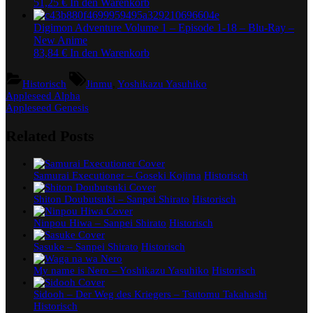
51,25
€
In den Warenkorb
Digimon Adventure Volume 1 – Episode 1-18 – Blu-Ray –
New Anime
83,84
€
In den Warenkorb
Tags:
Historisch
Jinmu
,
Yoshikazu Yasuhiko
Beitragsnavigation
Previous
Appleseed Alpha
Post:
Next
Appleseed Genesis
Post:
Related Posts
Samurai Executioner – Goseki Kojima
Historisch
Shiton Doubutsuki – Sanpei Shirato
Historisch
Ninpou Hiwa – Sanpei Shirato
Historisch
Sasuke – Sanpei Shirato
Historisch
My name is Nero – Yoshikazu Yasuhiko
Historisch
Sidooh – Der Weg des Kriegers – Tsutomu Takahashi
Historisch