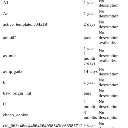
No
A1
1 year
description
No
A3
1 year
description
No
active_template::334219
2 days
description
No
amuid2
past
description
available.
1 year
No
1
av-mid
description
month
available.
7 days
No
av-tp-gadx
14 days
description
No
b
1 year
description
No
bsw_origin_init
past
description
1
No
C
month
description
3
No
choco_cookie
months
description
No
cid_068e46ec44864264998343ce66985712
1 year