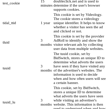
15
doubleclick.net and is used to
test_cookie
minutes
determine if the user's browser
supports cookies.
This cookie is set by Videology.
The cookie stores a videology
tidal_ttid
1 year
unique identifier. It helps to know
whether a visitor has seen the ad
and clicked or not.
This cookie is set by the provider
3
AdRoll to identify and show the
tluid
months
visitor relevant ads by collecting
user data from multiple websites.
The tuuid cookie, set by
BidSwitch, stores an unique ID to
determine what adverts the users
3
have seen if they have visited any
tuuid
months
of the advertiser's websites. The
information is used to decide
when and how often users will see
a certain banner.
This cookie, set by BidSwitch,
stores a unique ID to determine
what adverts the users have seen
3
while visiting an advertiser's
tuuid_lu
months
website. This information is then
used to understand when and how