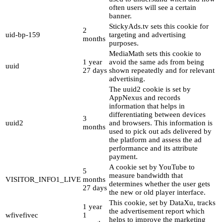
often users will see a certain
banner.
StickyAds.tv sets this cookie for
2
uid-bp-159
targeting and advertising
months
purposes.
MediaMath sets this cookie to
1 year
avoid the same ads from being
uuid
27 days
shown repeatedly and for relevant
advertising.
The uuid2 cookie is set by
AppNexus and records
information that helps in
differentiating between devices
3
uuid2
and browsers. This information is
months
used to pick out ads delivered by
the platform and assess the ad
performance and its attribute
payment.
A cookie set by YouTube to
5
measure bandwidth that
VISITOR_INFO1_LIVE
months
determines whether the user gets
27 days
the new or old player interface.
This cookie, set by DataXu, tracks
1 year
the advertisement report which
wfivefivec
1
helps to improve the marketing