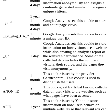
month
information anonymously and assigns a
4 days
randomly generated number to recognise
unique visitors.
1 year
1
Google Analytics sets this cookie to store
_ga_*
month
and count page views.
4 days
1
Google Analytics sets this cookie to store
_gat_gtag_UA_*
minute
a unique user ID.
Google Analytics sets this cookie to store
information on how visitors use a website
while also creating an analytics report of
_gid
1 day
the website's performance. Some of the
collected data includes the number of
visitors, their source, and the pages they
visit anonymously.
This cookie is set by the provider
1
_gu
Getsitecontrol. This cookie is used to
month
distinguish the users.
This cookie, set by Tribal Fusion, collects
3
ANON_ID
data on user visits to the website, such as
months
what pages have been accessed .
This cookie is set by Yahoo to store
information on how users behave on
APID
1 year
multiple websites so that relevant ads can