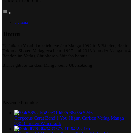
Table of Contents
Jinmu
Jinmu
Yoshikazu Yasuhiko zeichnete den Manga 1992 in 5 Bänden, der im
Tokuma Shoten Verlag erschien. 1997 und 2013 kam der Manga in 4
Bänden im Verlag Chuokoron-Shinsha heraus.
Bisher gibt es zu dem Manga keine Übersetzung.
Passende Produkte
Gorgeous Carat Band 1 You Higuri Carlsen Verlag Manga
9,95
€
In den Warenkorb