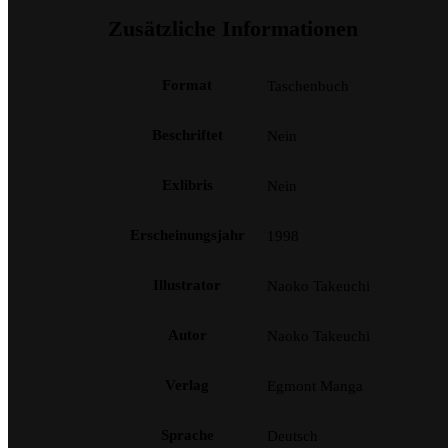
Zusätzliche Informationen
Format
Taschenbuch
Beschriftet
Nein
Exlibris
Nein
Erscheinungsjahr
1998
Illustrator
Naoko Takeuchi
Autor
Naoko Takeuchi
Verlag
Egmont Manga
Sprache
Deutsch