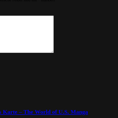
erliche Felder sind mit
*
markiert
ps Karte – The World of U.S. Manga