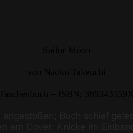
Sailor Moon
von Naoko Takeuchi
Taschenbuch – ISBN: 389343559
 angestoßen; Buch schief geles
en am Cover; Knicke im Einband