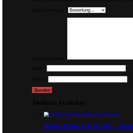
Deine E-Mail-Adresse wird nicht veröffentlicht.
Erford
Deine Bewertung
*
Deine Rezension
*
Name
*
E-Mail
*
Ähnliche Produkte
Hades Project #6 Nr. 66 – Top