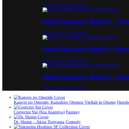
2,00
€
In den Warenkorb
Angel Sanctuary Band 11 – Ka
3,00
€
In den Warenkorb
Angel Sanctuary Band 9 – Kao
3,00
€
In den Warenkorb
Angel Sanctuary Band 11 – Ka
3,00
€
In den Warenkorb
Kanojo no Omoide: Katsuhiro Otomos Vielfalt in Otomo
Onesh
Corrector Yui (Kia Asamiya)
Fantasy
Dr. Slump – Akira Toriyama
Comedy