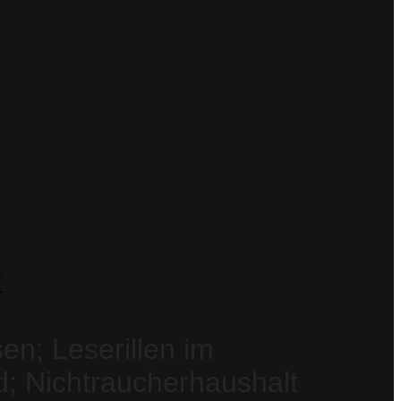
X
en; Leserillen im
; Nichtraucherhaushalt