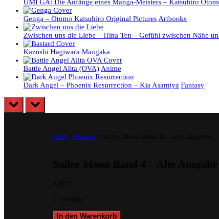
UMI GA: Die Anfänge eines Manga-Meisters – Katsuhiro Otom
Genga – Otomo Katsuhiro Original Pictures
Artbooks
Zwischen uns die Liebe – Hina Ten – Gefühl zwischen Nähe un
Kazushi Hagiwara
Mangaka
Battle Angel Alita (OVA)
Anime
Dark Angel – Phoenix Resurrection – Kia Asamiya
Fantasy
prev
next
Start
/
Mangas
/ Sailor Moon Band 4 – Alte Ausgabe 
Sailor Moon Band 4 – Alte Ausgabe
3,00
€
1 vorrätig
Sailor
In den Warenkorb