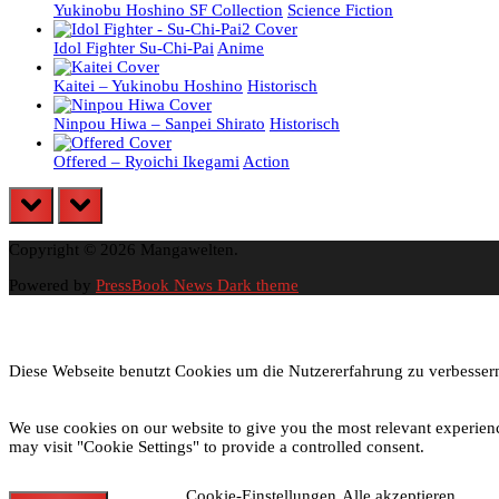
Yukinobu Hoshino SF Collection
Science Fiction
Idol Fighter Su-Chi-Pai
Anime
Kaitei – Yukinobu Hoshino
Historisch
Ninpou Hiwa – Sanpei Shirato
Historisch
Offered – Ryoichi Ikegami
Action
prev
next
Copyright © 2026 Mangawelten.
Powered by
PressBook News Dark theme
Diese Webseite benutzt Cookies um die Nutzererfahrung zu verbessern
We use cookies on our website to give you the most relevant experien
may visit "Cookie Settings" to provide a controlled consent.
Cookie-Einstellungen
Alle akzeptieren