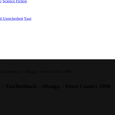
o
Science Fiction
d Unsicherheit
Yaoi
– Taschenbuch – Manga – Feest Comics 1998
 – Taschenbuch – Manga – Feest Comics 1998