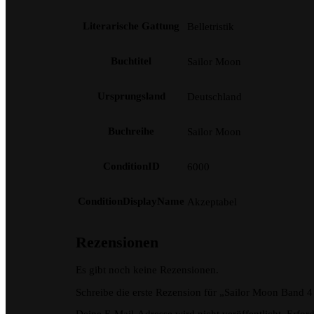
Literarische Gattung
Belletristik
Buchtitel
Sailor Moon
Ursprungsland
Deutschland
Buchreihe
Sailor Moon
ConditionID
6000
ConditionDisplayName
Akzeptabel
Rezensionen
Es gibt noch keine Rezensionen.
Schreibe die erste Rezension für „Sailor Moon Band