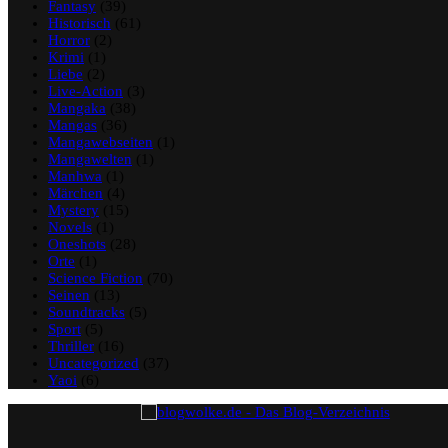
Fantasy
(39)
Historisch
(61)
Horror
(2)
Krimi
(1)
Liebe
(2)
Live-Action
(3)
Mangaka
(38)
Mangas
(36)
Mangawebseiten
(1)
Mangawelten
(1)
Manhwa
(1)
Märchen
(4)
Mystery
(15)
Novels
(1)
Oneshots
(28)
Orte
(1)
Science Fiction
(70)
Seinen
(13)
Soundtracks
(5)
Sport
(5)
Thriller
(16)
Uncategorized
(37)
Yaoi
(6)