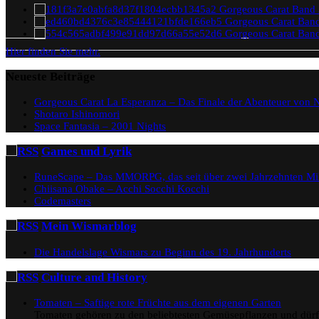
Gorgeous Carat Band 
Gorgeous Carat Band
Gorgeous Carat Band
Hier finden Sie mehr.
Neueste Beiträge
Gorgeous Carat La Esperanza – Das Finale der Abenteuer von N
Shotaro Ishinomori
Space Fantasia – 2001 Nights
Games und Lyrik
RuneScape – Das MMORPG, das seit über zwei Jahrzehnten Milli
Chiisana Obake – Acchi Socchi Kocchi
Codemasters
Mein Wismarblog
Die Handelslage Wismars zu Beginn des 19. Jahrhunderts
Culture and History
Tomaten – Saftige rote Früchte aus dem eigenen Garten
Tomaten gehören zu den beliebtesten Gemüsepflanzen und dürfe