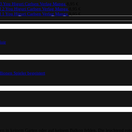
3 You Higuri Carlsen Verlag Manga
8,95
€
 2 You Higuri Carlsen Verlag Manga
8,95
€
 1 You Higuri Carlsen Verlag Manga
9,95
€
oir
onen Spieler begeistert
n in keinem Garten oder auf keinem Balkon fehlen. Die leuchtend rot