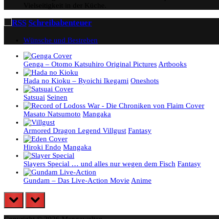
Vielseitigkeit in der Küche.
Schreibabenteuer
Wünsche und Bestreben
Genga – Otomo Katsuhiro Original Pictures
Artbooks
Hada no Kioku – Ryoichi Ikegami
Oneshots
Satsuai
Seinen
Masato Natsumoto
Mangaka
Armored Dragon Legend Villgust
Fantasy
Hiroki Endo
Mangaka
Slayers Special … und alles nur wegen dem Fisch
Fantasy
Gundam – Das Live-Action Movie
Anime
prev
next