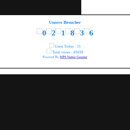
Unsere Besucher
Users Today : 51
Total views : 45039
Powered By
WPS Visitor Counter