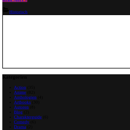
–
Yoshikazu
Historisch
Yasuhiko”
Kategorien
Action
(35)
Anime
(82)
Anthologien
(4)
Artbooks
(30)
Autoren
(8)
Blog
(2)
Charakterguide
(6)
Comedy
(6)
Drama
(2)