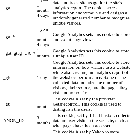
1 year
data and track site usage for the site's
1
_ga
analytics report. The cookie stores
month
information anonymously and assigns a
4 days
randomly generated number to recognise
unique visitors.
1 year
1
Google Analytics sets this cookie to store
_ga_*
month
and count page views.
4 days
1
Google Analytics sets this cookie to store
_gat_gtag_UA_*
minute
a unique user ID.
Google Analytics sets this cookie to store
information on how visitors use a website
while also creating an analytics report of
_gid
1 day
the website's performance. Some of the
collected data includes the number of
visitors, their source, and the pages they
visit anonymously.
This cookie is set by the provider
1
_gu
Getsitecontrol. This cookie is used to
month
distinguish the users.
This cookie, set by Tribal Fusion, collects
3
ANON_ID
data on user visits to the website, such as
months
what pages have been accessed .
This cookie is set by Yahoo to store