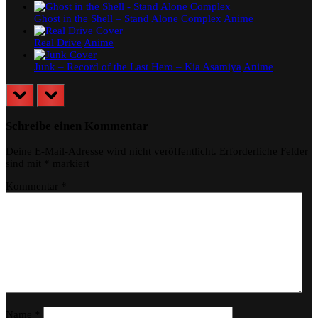
Ghost in the Shell – Stand Alone Complex
Anime
Real Drive
Anime
Junk – Record of the Last Hero – Kia Asamiya
Anime
prev
next
Schreibe einen Kommentar
Deine E-Mail-Adresse wird nicht veröffentlicht.
Erforderliche Felder
sind mit
*
markiert
Kommentar
*
Name
*