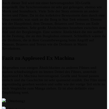
Auch dieser Teil wird mit einer hervorragenden 3D-Grafik
dargestellt. Die Synchronisation ist sehr gut gelungen, ebenso wie
Musik und Soundtrack. Viele Teile der Story erinnern an andere
Serien und Filme. Da ist das kollektive Bewusstsein dass durch eine
Virus entsteht, was stark an die Borg in Star Trek erinnert. Ebenso
wie der Hauptfeind, dem Deunan, Briareos und Tereus am Ende
gegenüberstehen. Sehr große Ähnlichkeiten bestehen zwischen dem
Bild und der Borgkönigin. Eine weitere Ähnlichkeit die mir auffiel
ist die Festung, die an den Borgkubus erinnert. Schließlich wären da
die Drohnen, die in ihrer Gesamtbewegung beim Angriff auf
Deunan, Briareos und Tereus wie die Drohnen in Matrix
Revolutions.
Fazit zu Appleseed Ex Machina
Abgesehen von einigen Ähnlichkeiten zu anderen Filmen und
starken schießwütigkeit im letzten Drittel des Filmes, unterhält
Appleseed Ex Machina hervorragend. Grafik und Sound passen
einfach und die Geschichte ist sehr spannend erzählt. Der Film muss
eigenständig gesehen werden und sollte wie der vorige Teil nicht zu
viele Vergleiche zum Manga ziehen. Er ist aber definitiv eine
Empfehlung wert.
(Werbung)