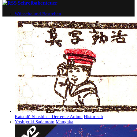
Schreibabenteuer
Wünsche und Bestreben
Katsudō Shashin – Der erste Anime
Historisch
Yoshiyuki Sadamoto
Mangaka