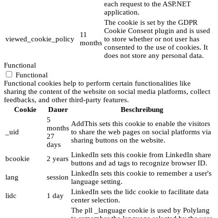
each request to the ASP.NET
application.
The cookie is set by the GDPR
Cookie Consent plugin and is used
11
viewed_cookie_policy
to store whether or not user has
months
consented to the use of cookies. It
does not store any personal data.
Functional
Functional
Functional cookies help to perform certain functionalities like
sharing the content of the website on social media platforms, collect
feedbacks, and other third-party features.
Cookie
Dauer
Beschreibung
5
AddThis sets this cookie to enable the visitors
months
_uid
to share the web pages on social platforms via
27
sharing buttons on the website.
days
LinkedIn sets this cookie from LinkedIn share
bcookie
2 years
buttons and ad tags to recognize browser ID.
LinkedIn sets this cookie to remember a user's
lang
session
language setting.
LinkedIn sets the lidc cookie to facilitate data
lidc
1 day
center selection.
The pll _language cookie is used by Polylang