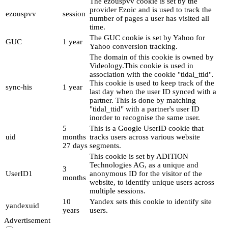
The ezouspvv cookie is set by the
provider Ezoic and is used to track the
ezouspvv
session
number of pages a user has visited all
time.
The GUC cookie is set by Yahoo for
GUC
1 year
Yahoo conversion tracking.
The domain of this cookie is owned by
Videology.This cookie is used in
association with the cookie "tidal_ttid".
This cookie is used to keep track of the
sync-his
1 year
last day when the user ID synced with a
partner. This is done by matching
"tidal_ttid" with a partner's user ID
inorder to recognise the same user.
5
This is a Google UserID cookie that
uid
months
tracks users across various website
27 days
segments.
This cookie is set by ADITION
Technologies AG, as a unique and
3
UserID1
anonymous ID for the visitor of the
months
website, to identify unique users across
multiple sessions.
10
Yandex sets this cookie to identify site
yandexuid
years
users.
Advertisement