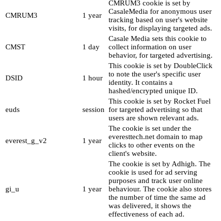
CMRUM3 cookie is set by
CasaleMedia for anonymous user
CMRUM3
1 year
tracking based on user's website
visits, for displaying targeted ads.
Casale Media sets this cookie to
CMST
1 day
collect information on user
behavior, for targeted advertising.
This cookie is set by DoubleClick
to note the user's specific user
DSID
1 hour
identity. It contains a
hashed/encrypted unique ID.
This cookie is set by Rocket Fuel
euds
session
for targeted advertising so that
users are shown relevant ads.
The cookie is set under the
everesttech.net domain to map
everest_g_v2
1 year
clicks to other events on the
client's website.
The cookie is set by Adhigh. The
cookie is used for ad serving
purposes and track user online
gi_u
1 year
behaviour. The cookie also stores
the number of time the same ad
was delivered, it shows the
effectiveness of each ad.