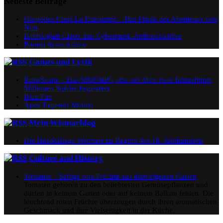
Neueste Beiträge
Gorgeous Carat La Esperanza – Das Finale der Abenteuer von
Noir
Bubblegum Crisis: Ein Cyberpunk-Animeklassiker
Project Arms Anime
Games und Lyrik
RuneScape – Das MMORPG, das seit über zwei Jahrzehnten
Millionen Spieler begeistert
Blue Fire
Apex Legends Mobile
Mein Wismarblog
Die Handelslage Wismars zu Beginn des 19. Jahrhunderts
Culture and History
Tomaten – Saftige rote Früchte aus dem eigenen Garten
Tomaten gehören zu den beliebtesten Gemüsepflanzen und
dürfen in keinem Garten oder auf keinem Balkon fehlen. Die
leuchtend roten Früchte überzeugen durch ihren aromatischen
Geschmack und ihre Vielseitigkeit in der Küche.