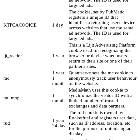
ad network. The ID is used for
targeted ads.
The cookie, set by PubMatic,
registers a unique ID that
identifies a returning user's device
KTPCACOOKIE
1 day
across websites that use the same
ad network. The ID is used for
targeted ads.
This is a Lijit Advertising Platform
cookie used for recognizing the
ljt_reader
1 year
browser or device when users
return to their site or one of their
partner's sites.
1 year
Quantserve sets the mc cookie to
mc
1
anonymously track user behaviour
month
on the website.
MediaMath uses this cookie to
1
synchronize the visitor ID with a
mt_mop
month
limited number of trusted
exchanges and data partners.
The rud cookie is owned by
Rocketfuel and registers user data,
1 year
rud
such as IP address, location, etc.
24 days
for the purpose of optimising ad
display.