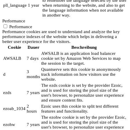
to remember the language selected by the user
pll_language
1 year
when returning to the website, and also to get
the language information when not available
in another way.
Performance
Performance
Performance cookies are used to understand and analyze the key
performance indexes of the website which helps in delivering a
better user experience for the visitors.
Cookie
Dauer
Beschreibung
AWSALB is an application load balancer
AWSALB
7 days
cookie set by Amazon Web Services to map
the session to the target.
Quantserve sets this cookie to anonymously
3
d
track information on how visitors use the
months
website.
The ezds cookie is set by the provider Ezoic,
and is used for storing the pixel size of the
ezds
7 years
user's browser, to personalize user experience
and ensure content fits.
2
Ezoic uses this cookie to split test different
ezoab_1034
hours
features and functionality.
The ezohw cookie is set by the provider Ezoic,
and is used for storing the pixel size of the
ezohw
7 years
user's browser, to personalize user experience