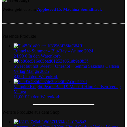
(Werbung)
Weiter geht es zum
Appleseed Ex Machina Soundtrack
Passende Produkte
Tunnel to Summer – Blu-Ray – Anime 2024
24,99
€
In den Warenkorb
Sweet but not Sweet – Oneshot – Senmu Sakishita Carlsen
Verlag Manga 2025
8,00
€
In den Warenkorb
Vampire Knight Pearls Band 9 Matsuri Hino Carlsen Verlag
Manga
11,00
€
In den Warenkorb
Weitere Produkte aus dem Shop
Gorgeous Carat Band 3 You Higuri Carlsen Verlag Manga