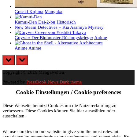
Goseki Kojima
Mangaka
Kamui-Den Dai-2-bu
Historisch
New Steam Detectives – Kia Asamiya
Mystery
Guyver: Der Biobooster-Rüstungskrieger
Anime
Anime
Anime
prev
next
Copyright © 2026 Mangawelten.
Powered by
PressBook News Dark theme
Cookie-Einstellungen / Cookie preferences
Diese Webseite benutzt Cookies um die Nutzererfahrung zu
verbessern. Diese Cookies können Sie hier auswählen oder
ausschalten.
We use cookies on our website to give you the most relevant
experience by remembering your preferences and repeat visits. By