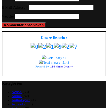
E-Mail-Adresse
*
Website
Unsere Besucher
Users Today : 4
Total views : 45143
Powered By
WPS Visitor Counter
Kategorien
Action
(35)
Anime
(82)
Anthologien
(4)
Artbooks
(30)