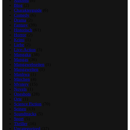
Autoren
(8)
Blog
(2)
Charakterguide
(6)
Comedy
(6)
Drama
(2)
Fantasy
(39)
Historisch
(61)
Horror
(2)
Krimi
(1)
Liebe
(2)
Live-Action
(3)
Mangaka
(38)
Mangas
(36)
Mangawebseiten
(1)
Mangawelten
(1)
Manhwa
(1)
Märchen
(4)
Mystery
(15)
Novels
(1)
Oneshots
(28)
Orte
(1)
Science Fiction
(70)
Seinen
(13)
Soundtracks
(5)
Sport
(5)
Thriller
(16)
Uncategorized
(37)