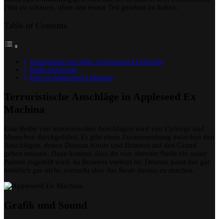
Film zu schauen, ohne den ersten Teil gesehen zu haben.
Table of Contents
Terroristische Anschläge in Appleseed Ex Machina
Grafik und Sound
Fazit zu Appleseed Ex Machina
Terroristische Anschläge in Appleseed Ex
Machina
Eine Reihe von terroristischen Anschlägen wird von Cyborgs und
Menschen durchgeführt. Es gibt einen Zusammenhang zwischen den
Anschlägen, denen Deunan Knute und Briareos auf den Grund
gehen müssen. Dazu kommt, dass ihr von oberster Stelle ein neuer
Partner zugeteilt wird, da Briareos verletzt ist. Deunan passt das gar
natürlich gar nicht, versucht aber das Beste daraus zu machen.
Grafik und Sound