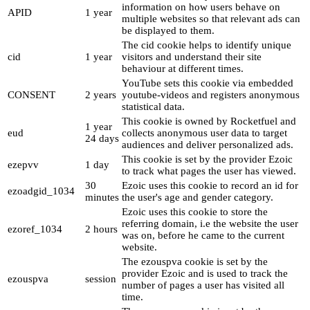
information on how users behave on
APID
1 year
multiple websites so that relevant ads can
be displayed to them.
The cid cookie helps to identify unique
cid
1 year
visitors and understand their site
behaviour at different times.
YouTube sets this cookie via embedded
CONSENT
2 years
youtube-videos and registers anonymous
statistical data.
This cookie is owned by Rocketfuel and
1 year
eud
collects anonymous user data to target
24 days
audiences and deliver personalized ads.
This cookie is set by the provider Ezoic
ezepvv
1 day
to track what pages the user has viewed.
30
Ezoic uses this cookie to record an id for
ezoadgid_1034
minutes
the user's age and gender category.
Ezoic uses this cookie to store the
referring domain, i.e the website the user
ezoref_1034
2 hours
was on, before he came to the current
website.
The ezouspva cookie is set by the
provider Ezoic and is used to track the
ezouspva
session
number of pages a user has visited all
time.