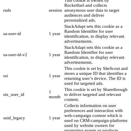
This cookie is owned by
Rocketfuel and collects
ruds
session
anonymous user data to target
audiences and deliver
personalized ads.
StackAdapt sets this cookie as a
Random Identifier for user
sa-user-id
1 year
identification, to display relevant
advertisements.
StackAdapt sets this cookie as a
Random Identifier for user
sa-user-id-v2
1 year
identification, to display relevant
advertisements.
This cookie is set by SiteScout and
stores a unique ID that identifies a
ssi
1 year
returning user’s device. The ID is
used for targeted ads.
This cookie is set by Sharethrough
1
stx_user_id
to deliver targeted and relevant
month
content.
Collects information on user
preferences and interaction with
web-campaign content which is
suid_legacy
1 year
used on CRM-campaign-platforms
used by website owners for
promoting events or products.