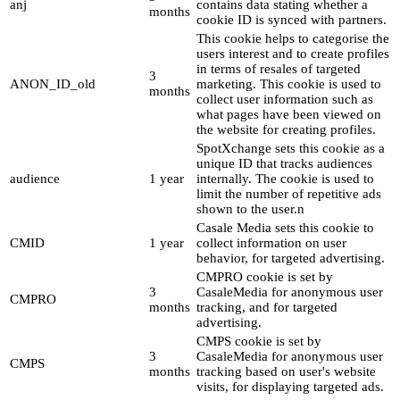
anj
contains data stating whether a
months
cookie ID is synced with partners.
This cookie helps to categorise the
users interest and to create profiles
in terms of resales of targeted
3
ANON_ID_old
marketing. This cookie is used to
months
collect user information such as
what pages have been viewed on
the website for creating profiles.
SpotXchange sets this cookie as a
unique ID that tracks audiences
audience
1 year
internally. The cookie is used to
limit the number of repetitive ads
shown to the user.n
Casale Media sets this cookie to
CMID
1 year
collect information on user
behavior, for targeted advertising.
CMPRO cookie is set by
3
CasaleMedia for anonymous user
CMPRO
months
tracking, and for targeted
advertising.
CMPS cookie is set by
3
CasaleMedia for anonymous user
CMPS
months
tracking based on user's website
visits, for displaying targeted ads.