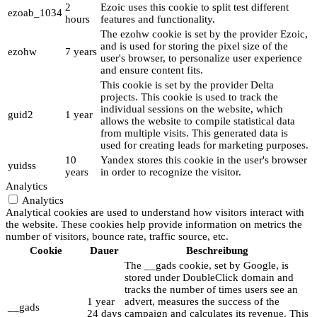
2
Ezoic uses this cookie to split test different
ezoab_1034
hours
features and functionality.
The ezohw cookie is set by the provider Ezoic,
and is used for storing the pixel size of the
ezohw
7 years
user's browser, to personalize user experience
and ensure content fits.
This cookie is set by the provider Delta
projects. This cookie is used to track the
individual sessions on the website, which
guid2
1 year
allows the website to compile statistical data
from multiple visits. This generated data is
used for creating leads for marketing purposes.
10
Yandex stores this cookie in the user's browser
yuidss
years
in order to recognize the visitor.
Analytics
Analytics
Analytical cookies are used to understand how visitors interact with
the website. These cookies help provide information on metrics the
number of visitors, bounce rate, traffic source, etc.
Cookie
Dauer
Beschreibung
The __gads cookie, set by Google, is
stored under DoubleClick domain and
tracks the number of times users see an
1 year
advert, measures the success of the
__gads
24 days
campaign and calculates its revenue. This