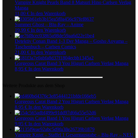
Vampire Knight Pearls Band 8 Matsuri Hino Carlsen Verlag
Manga
11,00
€
In den Warenkorb
Summer Ghost – Blu-Ray – Anime
19,99
€
In den Warenkorb
Detektiv Conan Band 1-3 Der Manga – Gosho Aoyama –
Taschenbuch – Carlsen Comics
21,00
€
In den Warenkorb
Gorgeous Carat Band 3 You Higuri Carlsen Verlag Manga
8,95
€
In den Warenkorb
Weitere Produkte aus dem Shop
Gorgeous Carat Band 2 You Higuri Carlsen Verlag Manga
8,95
€
In den Warenkorb
Gorgeous Carat Band 1 You Higuri Carlsen Verlag Manga
9,95
€
In den Warenkorb
Vampire Knigt – Staffel 1 Gesamtausgabe – Blu-Ray – NEU