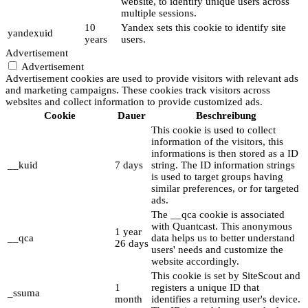
website, to identify unique users across
multiple sessions.
10
Yandex sets this cookie to identify site
yandexuid
years
users.
Advertisement
Advertisement
Advertisement cookies are used to provide visitors with relevant ads
and marketing campaigns. These cookies track visitors across
websites and collect information to provide customized ads.
Cookie
Dauer
Beschreibung
This cookie is used to collect
information of the visitors, this
informations is then stored as a ID
__kuid
7 days
string. The ID information strings
is used to target groups having
similar preferences, or for targeted
ads.
The __qca cookie is associated
with Quantcast. This anonymous
1 year
__qca
data helps us to better understand
26 days
users' needs and customize the
website accordingly.
This cookie is set by SiteScout and
1
registers a unique ID that
_ssuma
month
identifies a returning user's device.