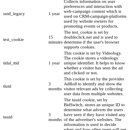
Collects information on user
preferences and interaction with
web-campaign content which is
suid_legacy
1 year
used on CRM-campaign-platforms
used by website owners for
promoting events or products.
The test_cookie is set by
15
doubleclick.net and is used to
test_cookie
minutes
determine if the user's browser
supports cookies.
This cookie is set by Videology.
The cookie stores a videology
tidal_ttid
1 year
unique identifier. It helps to know
whether a visitor has seen the ad
and clicked or not.
This cookie is set by the provider
3
AdRoll to identify and show the
tluid
months
visitor relevant ads by collecting
user data from multiple websites.
The tuuid cookie, set by
BidSwitch, stores an unique ID to
determine what adverts the users
3
have seen if they have visited any
tuuid
months
of the advertiser's websites. The
information is used to decide
when and how often users will see