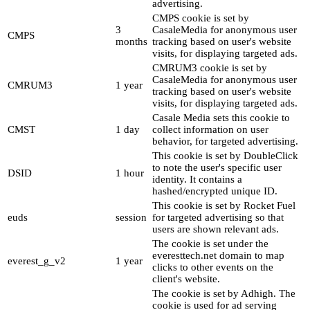
advertising.
CMPS cookie is set by
3
CasaleMedia for anonymous user
CMPS
months
tracking based on user's website
visits, for displaying targeted ads.
CMRUM3 cookie is set by
CasaleMedia for anonymous user
CMRUM3
1 year
tracking based on user's website
visits, for displaying targeted ads.
Casale Media sets this cookie to
CMST
1 day
collect information on user
behavior, for targeted advertising.
This cookie is set by DoubleClick
to note the user's specific user
DSID
1 hour
identity. It contains a
hashed/encrypted unique ID.
This cookie is set by Rocket Fuel
euds
session
for targeted advertising so that
users are shown relevant ads.
The cookie is set under the
everesttech.net domain to map
everest_g_v2
1 year
clicks to other events on the
client's website.
The cookie is set by Adhigh. The
cookie is used for ad serving