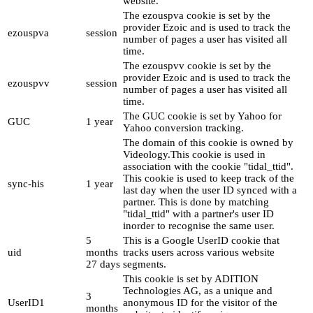
website.
The ezouspva cookie is set by the
provider Ezoic and is used to track the
ezouspva
session
number of pages a user has visited all
time.
The ezouspvv cookie is set by the
provider Ezoic and is used to track the
ezouspvv
session
number of pages a user has visited all
time.
The GUC cookie is set by Yahoo for
GUC
1 year
Yahoo conversion tracking.
The domain of this cookie is owned by
Videology.This cookie is used in
association with the cookie "tidal_ttid".
This cookie is used to keep track of the
sync-his
1 year
last day when the user ID synced with a
partner. This is done by matching
"tidal_ttid" with a partner's user ID
inorder to recognise the same user.
5
This is a Google UserID cookie that
uid
months
tracks users across various website
27 days
segments.
This cookie is set by ADITION
Technologies AG, as a unique and
3
UserID1
anonymous ID for the visitor of the
months