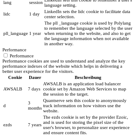
lang
session
language setting.
LinkedIn sets the lidc cookie to facilitate data
lidc
1 day
center selection.
The pll _language cookie is used by Polylang
to remember the language selected by the user
pll_language
1 year
when returning to the website, and also to get
the language information when not available
in another way.
Performance
Performance
Performance cookies are used to understand and analyze the key
performance indexes of the website which helps in delivering a
better user experience for the visitors.
Cookie
Dauer
Beschreibung
AWSALB is an application load balancer
AWSALB
7 days
cookie set by Amazon Web Services to map
the session to the target.
Quantserve sets this cookie to anonymously
3
d
track information on how visitors use the
months
website.
The ezds cookie is set by the provider Ezoic,
and is used for storing the pixel size of the
ezds
7 years
user's browser, to personalize user experience
and ensure content fits.