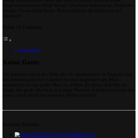
Verlag veröffentlicht. Autor der Geschichte ist Fukurou Izumi.
Minagawa
Insgesamt kamen 6 Bände heraus. Übersetzt bedeutet der Name des
Mangas Ocean King Dante. Bisher erschien die Reihe nur auf
Japanisch.
Table of Contents
Kaiou Dante
Kaiou Dante
Wir befinden uns in der Mitte des 18. Jahrhunderts. In England und
den westeuropäischen Ländern hat man begonnen den Blick
romantisch auf das große Meer zu richten. Zu dieser Zeit lebt ein
Junge, der große Macht in sich trägt. Welches Schicksal erwartet ihn,
wenn er sich durch die tosenden Wellen kämpft?
Passende Produkte