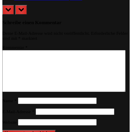
prev
next
Schreibe einen Kommentar
Deine E-Mail-Adresse wird nicht veröffentlicht.
Erforderliche Felder
sind mit
*
markiert
Kommentar
*
Name
*
E-Mail-Adresse
*
Website