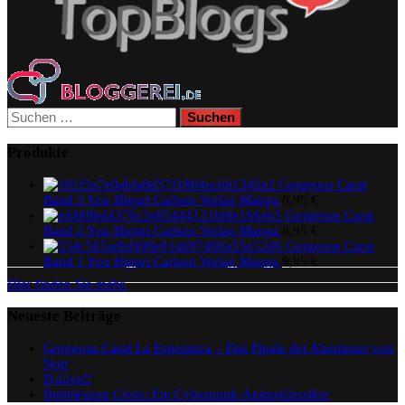
Suchen
nach:
Produkte
Gorgeous Carat
Band 3 You Higuri Carlsen Verlag Manga
8,95
€
Gorgeous Carat
Band 2 You Higuri Carlsen Verlag Manga
8,95
€
Gorgeous Carat
Band 1 You Higuri Carlsen Verlag Manga
9,95
€
Hier finden Sie mehr.
Neueste Beiträge
Gorgeous Carat La Esperanza – Das Finale der Abenteuer von
Noir
D-Live!!
Bubblegum Crisis: Ein Cyberpunk-Animeklassiker