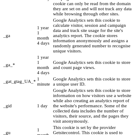
cookie can only be read from the domain
they are set on and will not track any data
while browsing through other sites.
Google Analytics sets this cookie to
calculate visitor, session and campaign
1 year
data and track site usage for the site's
1
_ga
analytics report. The cookie stores
month
information anonymously and assigns a
4 days
randomly generated number to recognise
unique visitors.
1 year
1
Google Analytics sets this cookie to store
_ga_*
month
and count page views.
4 days
1
Google Analytics sets this cookie to store
_gat_gtag_UA_*
minute
a unique user ID.
Google Analytics sets this cookie to store
information on how visitors use a website
while also creating an analytics report of
_gid
1 day
the website's performance. Some of the
collected data includes the number of
visitors, their source, and the pages they
visit anonymously.
This cookie is set by the provider
1
_gu
Getsitecontrol. This cookie is used to
month