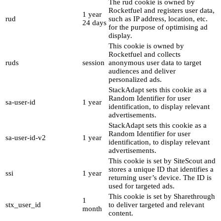
The rud cookie is owned by
Rocketfuel and registers user data,
1 year
rud
such as IP address, location, etc.
24 days
for the purpose of optimising ad
display.
This cookie is owned by
Rocketfuel and collects
ruds
session
anonymous user data to target
audiences and deliver
personalized ads.
StackAdapt sets this cookie as a
Random Identifier for user
sa-user-id
1 year
identification, to display relevant
advertisements.
StackAdapt sets this cookie as a
Random Identifier for user
sa-user-id-v2
1 year
identification, to display relevant
advertisements.
This cookie is set by SiteScout and
stores a unique ID that identifies a
ssi
1 year
returning user’s device. The ID is
used for targeted ads.
This cookie is set by Sharethrough
1
stx_user_id
to deliver targeted and relevant
month
content.