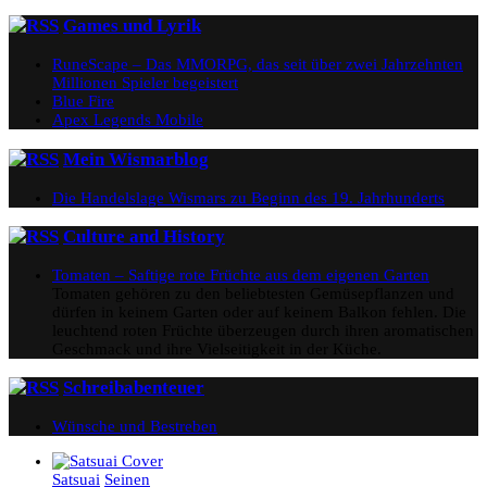
Games und Lyrik
RuneScape – Das MMORPG, das seit über zwei Jahrzehnten
Millionen Spieler begeistert
Blue Fire
Apex Legends Mobile
Mein Wismarblog
Die Handelslage Wismars zu Beginn des 19. Jahrhunderts
Culture and History
Tomaten – Saftige rote Früchte aus dem eigenen Garten
Tomaten gehören zu den beliebtesten Gemüsepflanzen und
dürfen in keinem Garten oder auf keinem Balkon fehlen. Die
leuchtend roten Früchte überzeugen durch ihren aromatischen
Geschmack und ihre Vielseitigkeit in der Küche.
Schreibabenteuer
Wünsche und Bestreben
Satsuai
Seinen