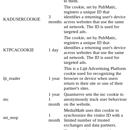
to them.
The cookie, set by PubMatic,
registers a unique ID that
3
identifies a returning user's device
KADUSERCOOKIE
months
across websites that use the same
ad network. The ID is used for
targeted ads.
The cookie, set by PubMatic,
registers a unique ID that
identifies a returning user's device
KTPCACOOKIE
1 day
across websites that use the same
ad network. The ID is used for
targeted ads.
This is a Lijit Advertising Platform
cookie used for recognizing the
ljt_reader
1 year
browser or device when users
return to their site or one of their
partner's sites.
1 year
Quantserve sets the mc cookie to
mc
1
anonymously track user behaviour
month
on the website.
MediaMath uses this cookie to
1
synchronize the visitor ID with a
mt_mop
month
limited number of trusted
exchanges and data partners.