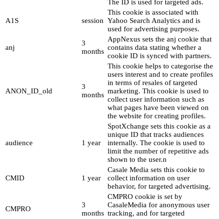
The ID is used for targeted ads.
This cookie is associated with
A1S
session
Yahoo Search Analytics and is
used for advertising purposes.
AppNexus sets the anj cookie that
3
anj
contains data stating whether a
months
cookie ID is synced with partners.
This cookie helps to categorise the
users interest and to create profiles
in terms of resales of targeted
3
ANON_ID_old
marketing. This cookie is used to
months
collect user information such as
what pages have been viewed on
the website for creating profiles.
SpotXchange sets this cookie as a
unique ID that tracks audiences
audience
1 year
internally. The cookie is used to
limit the number of repetitive ads
shown to the user.n
Casale Media sets this cookie to
CMID
1 year
collect information on user
behavior, for targeted advertising.
CMPRO cookie is set by
3
CasaleMedia for anonymous user
CMPRO
months
tracking, and for targeted