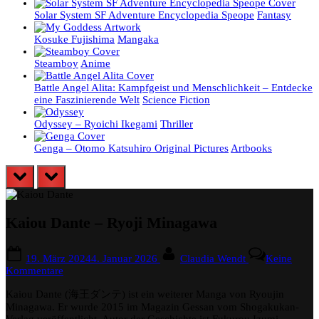
Solar System SF Adventure Encyclopedia Speope
Fantasy
Kosuke Fujishima
Mangaka
Steamboy
Anime
Battle Angel Alita: Kampfgeist und Menschlichkeit – Entdecke
eine Faszinierende Welt
Science Fiction
Odyssey – Ryoichi Ikegami
Thriller
Genga – Otomo Katsuhiro Original Pictures
Artbooks
prev
next
Kaiou Dante – Ryoji Minagawa
Posted
By
19. März 2024
4. Januar 2026
Claudia Wendt
Keine
on
zu
Kommentare
Kaiou
Kaiou Dante (海王ダンテ) ist ein weiterer Manga von Ryoujin
Dante
–
Minagawa. Er wurde 2015 im Magazin Gessan vom Shogakukan-
Ryoji