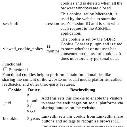
cookies and is deleted when all the
browser windows are closed.
This cookie, set by Microsoft, is
used by the website to store the
sessionId
session
user's session ID and is sent with
each request to the ASP.NET
application.
The cookie is set by the GDPR
Cookie Consent plugin and is used
11
viewed_cookie_policy
to store whether or not user has
months
consented to the use of cookies. It
does not store any personal data.
Functional
Functional
Functional cookies help to perform certain functionalities like
sharing the content of the website on social media platforms, collect
feedbacks, and other third-party features.
Cookie
Dauer
Beschreibung
5
AddThis sets this cookie to enable the visitors
months
_uid
to share the web pages on social platforms via
27
sharing buttons on the website.
days
LinkedIn sets this cookie from LinkedIn share
bcookie
2 years
buttons and ad tags to recognize browser ID.
LinkedIn sets this cookie to remember a user's