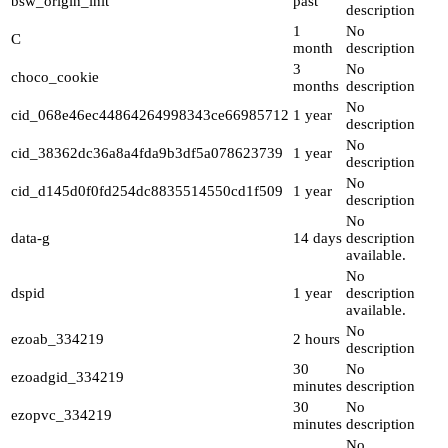
bsw_origin_init
past
description
1
No
C
month
description
3
No
choco_cookie
months
description
No
cid_068e46ec44864264998343ce66985712
1 year
description
No
cid_38362dc36a8a4fda9b3df5a078623739
1 year
description
No
cid_d145d0f0fd254dc8835514550cd1f509
1 year
description
No
data-g
14 days
description
available.
No
dspid
1 year
description
available.
No
ezoab_334219
2 hours
description
30
No
ezoadgid_334219
minutes
description
30
No
ezopvc_334219
minutes
description
No