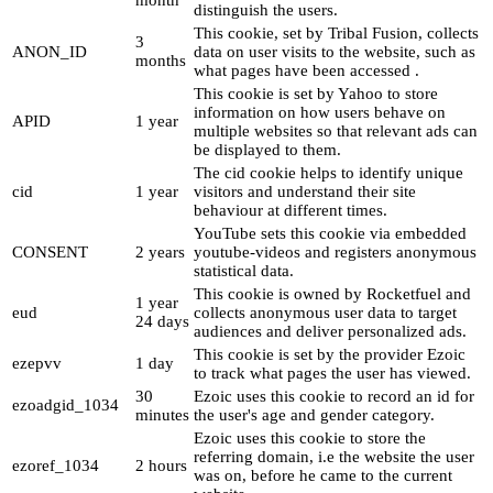
distinguish the users.
This cookie, set by Tribal Fusion, collects
3
ANON_ID
data on user visits to the website, such as
months
what pages have been accessed .
This cookie is set by Yahoo to store
information on how users behave on
APID
1 year
multiple websites so that relevant ads can
be displayed to them.
The cid cookie helps to identify unique
cid
1 year
visitors and understand their site
behaviour at different times.
YouTube sets this cookie via embedded
CONSENT
2 years
youtube-videos and registers anonymous
statistical data.
This cookie is owned by Rocketfuel and
1 year
eud
collects anonymous user data to target
24 days
audiences and deliver personalized ads.
This cookie is set by the provider Ezoic
ezepvv
1 day
to track what pages the user has viewed.
30
Ezoic uses this cookie to record an id for
ezoadgid_1034
minutes
the user's age and gender category.
Ezoic uses this cookie to store the
referring domain, i.e the website the user
ezoref_1034
2 hours
was on, before he came to the current