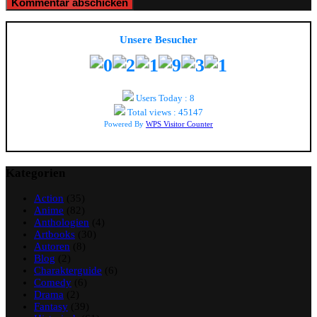
Unsere Besucher
Users Today : 8
Total views : 45147
Powered By
WPS Visitor Counter
Kategorien
Action
(35)
Anime
(82)
Anthologien
(4)
Artbooks
(30)
Autoren
(8)
Blog
(2)
Charakterguide
(6)
Comedy
(6)
Drama
(2)
Fantasy
(39)