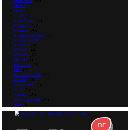
Historisch
(61)
Horror
(2)
Krimi
(1)
Liebe
(2)
Live-Action
(3)
Mangaka
(38)
Mangas
(36)
Mangawebseiten
(1)
Mangawelten
(1)
Manhwa
(1)
Märchen
(4)
Mystery
(15)
Novels
(1)
Oneshots
(28)
Orte
(1)
Science Fiction
(70)
Seinen
(13)
Soundtracks
(5)
Sport
(5)
Thriller
(16)
Uncategorized
(37)
Yaoi
(6)