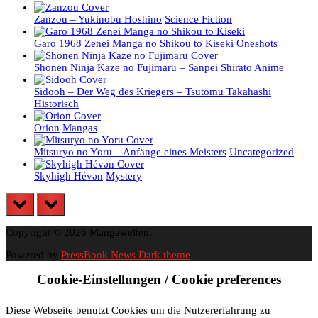
Zanzou – Yukinobu Hoshino
Science Fiction
Garo 1968 Zenei Manga no Shikou to Kiseki
Oneshots
Shōnen Ninja Kaze no Fujimaru – Sanpei Shirato
Anime
Sidooh – Der Weg des Kriegers – Tsutomu Takahashi
Historisch
Orion
Mangas
Mitsuryo no Yoru – Anfänge eines Meisters
Uncategorized
Skyhigh Hévәn
Mystery
prev
next
Copyright © 2026 Mangawelten.
Powered by
PressBook News Dark theme
Cookie-Einstellungen / Cookie preferences
Diese Webseite benutzt Cookies um die Nutzererfahrung zu