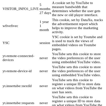
A cookie set by YouTube to
5
measure bandwidth that
VISITOR_INFO1_LIVE
months
determines whether the user gets
27 days
the new or old player interface.
This cookie, set by DataXu, tracks
1 year
the advertisement report which
wfivefivec
1
helps to improve the marketing
month
activity.
YSC cookie is set by Youtube and
is used to track the views of
YSC
session
embedded videos on Youtube
pages.
YouTube sets this cookie to store
yt-remote-connected-
never
the video preferences of the user
devices
using embedded YouTube video.
YouTube sets this cookie to store
yt-remote-device-id
never
the video preferences of the user
using embedded YouTube video.
YouTube sets this cookie to
register a unique ID to store data
yt.innertube::nextId
never
on what videos from YouTube the
user has seen.
YouTube sets this cookie to
register a unique ID to store data
yt.innertube::requests
never
on what videos from YouTube the