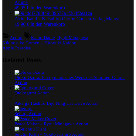
Anime
49,95
€
In den Warenkorb
Akira Band 2 Katsuhiro Otomo Carlsen Verlag Manga
19,90
€
In den Warenkorb
Tags:
Action
Kaiou Dante
,
Ryoji Minagawa
Beitragsnavigation
Previous
Kikinosuke Gomen – Hiroyuki Kaidou
Post:
Next
Apple Paradise
Post:
Related Posts
Otoko Ozora: Ein dynamisches Werk des Shounen-Genres
Action
Otokogumi
Action
Aika ga Hashiru Bijo Ning Car Drive
Action
Seiunji
Action
Peace Maker – Ryoji Minagawa
Action
Suichii Kishi – Yukito Kishiro
Action