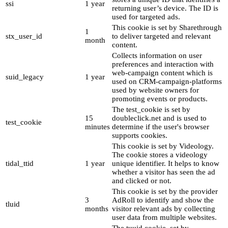
ssi
1 year
returning user’s device. The ID is
used for targeted ads.
This cookie is set by Sharethrough
1
stx_user_id
to deliver targeted and relevant
month
content.
Collects information on user
preferences and interaction with
web-campaign content which is
suid_legacy
1 year
used on CRM-campaign-platforms
used by website owners for
promoting events or products.
The test_cookie is set by
15
doubleclick.net and is used to
test_cookie
minutes
determine if the user's browser
supports cookies.
This cookie is set by Videology.
The cookie stores a videology
tidal_ttid
1 year
unique identifier. It helps to know
whether a visitor has seen the ad
and clicked or not.
This cookie is set by the provider
3
AdRoll to identify and show the
tluid
months
visitor relevant ads by collecting
user data from multiple websites.
The tuuid cookie, set by