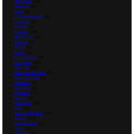
Artbooks
(30)
Autoren
(8)
Blog
(2)
Charakterguide
(6)
Comedy
(6)
Drama
(2)
Fantasy
(39)
Historisch
(61)
Horror
(2)
Krimi
(1)
Liebe
(2)
Live-Action
(3)
Mangaka
(38)
Mangas
(36)
Mangawebseiten
(1)
Mangawelten
(1)
Manhwa
(1)
Märchen
(4)
Mystery
(15)
Novels
(1)
Oneshots
(28)
Orte
(1)
Science Fiction
(70)
Seinen
(13)
Soundtracks
(5)
Sport
(5)
Thriller
(16)