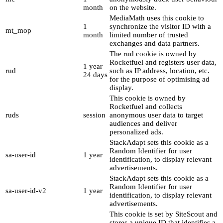
month
on the website.
MediaMath uses this cookie to
1
synchronize the visitor ID with a
mt_mop
month
limited number of trusted
exchanges and data partners.
The rud cookie is owned by
Rocketfuel and registers user data,
1 year
rud
such as IP address, location, etc.
24 days
for the purpose of optimising ad
display.
This cookie is owned by
Rocketfuel and collects
ruds
session
anonymous user data to target
audiences and deliver
personalized ads.
StackAdapt sets this cookie as a
Random Identifier for user
sa-user-id
1 year
identification, to display relevant
advertisements.
StackAdapt sets this cookie as a
Random Identifier for user
sa-user-id-v2
1 year
identification, to display relevant
advertisements.
This cookie is set by SiteScout and
stores a unique ID that identifies a