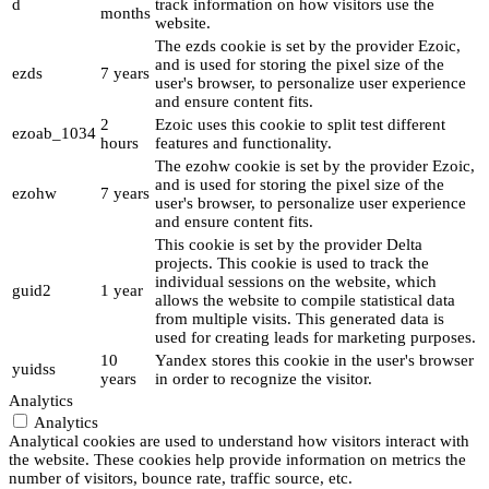
d
track information on how visitors use the
months
website.
The ezds cookie is set by the provider Ezoic,
and is used for storing the pixel size of the
ezds
7 years
user's browser, to personalize user experience
and ensure content fits.
2
Ezoic uses this cookie to split test different
ezoab_1034
hours
features and functionality.
The ezohw cookie is set by the provider Ezoic,
and is used for storing the pixel size of the
ezohw
7 years
user's browser, to personalize user experience
and ensure content fits.
This cookie is set by the provider Delta
projects. This cookie is used to track the
individual sessions on the website, which
guid2
1 year
allows the website to compile statistical data
from multiple visits. This generated data is
used for creating leads for marketing purposes.
10
Yandex stores this cookie in the user's browser
yuidss
years
in order to recognize the visitor.
Analytics
Analytics
Analytical cookies are used to understand how visitors interact with
the website. These cookies help provide information on metrics the
number of visitors, bounce rate, traffic source, etc.