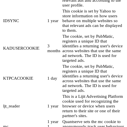
relevant ads and according to the
user profile.
This cookie is set by Yahoo to
store information on how users
IDSYNC
1 year
behave on multiple websites so
that relevant ads can be displayed
to them.
The cookie, set by PubMatic,
registers a unique ID that
3
identifies a returning user's device
KADUSERCOOKIE
months
across websites that use the same
ad network. The ID is used for
targeted ads.
The cookie, set by PubMatic,
registers a unique ID that
identifies a returning user's device
KTPCACOOKIE
1 day
across websites that use the same
ad network. The ID is used for
targeted ads.
This is a Lijit Advertising Platform
cookie used for recognizing the
ljt_reader
1 year
browser or device when users
return to their site or one of their
partner's sites.
1 year
Quantserve sets the mc cookie to
mc
1
anonymously track user behaviour