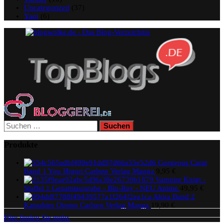
Uncategorized
(37)
Yaoi
(6)
Suchen
nach:
Produkte
Gorgeous Carat
Band 1 You Higuri Carlsen Verlag Manga
9,95
€
Vampire Knigt -
Staffel 1 Gesamtausgabe - Blu-Ray - NEU Anime
49,95
€
Akira Band 2
Katsuhiro Otomo Carlsen Verlag Manga
19,90
€
Hier finden Sie mehr.