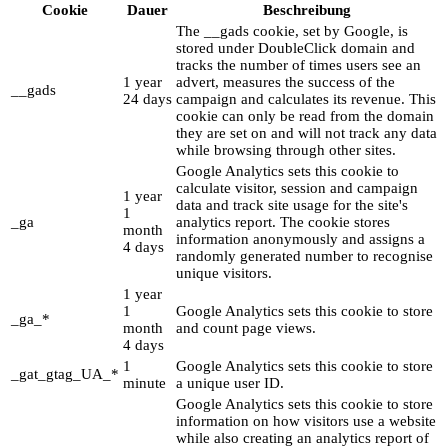
Cookie
Dauer
Beschreibung
The __gads cookie, set by Google, is
stored under DoubleClick domain and
tracks the number of times users see an
1 year
advert, measures the success of the
__gads
24 days
campaign and calculates its revenue. This
cookie can only be read from the domain
they are set on and will not track any data
while browsing through other sites.
Google Analytics sets this cookie to
calculate visitor, session and campaign
1 year
data and track site usage for the site's
1
_ga
analytics report. The cookie stores
month
information anonymously and assigns a
4 days
randomly generated number to recognise
unique visitors.
1 year
1
Google Analytics sets this cookie to store
_ga_*
month
and count page views.
4 days
1
Google Analytics sets this cookie to store
_gat_gtag_UA_*
minute
a unique user ID.
Google Analytics sets this cookie to store
information on how visitors use a website
while also creating an analytics report of