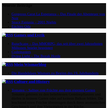
Neueste Beiträge
Gorgeous Carat La Esperanza – Das Finale der Abenteuer von
Noir
Space Fantasia – 2001 Nights
Eiichiro Oda
Games und Lyrik
RuneScape – Das MMORPG, das seit über zwei Jahrzehnten
Millionen Spieler begeistert
Codemasters
Dying Light – The Bozak Horde
Mein Wismarblog
Die Handelslage Wismars zu Beginn des 19. Jahrhunderts
Culture and History
Tomaten – Saftige rote Früchte aus dem eigenen Garten
Tomaten gehören zu den beliebtesten Gemüsepflanzen und
dürfen in keinem Garten oder auf keinem Balkon fehlen. Die
leuchtend roten Früchte überzeugen durch ihren aromatischen
Geschmack und ihre Vielseitigkeit in der Küche.