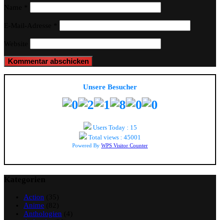
Name
*
E-Mail-Adresse
*
Website
Unsere Besucher
Users Today : 15
Total views : 45001
Powered By
WPS Visitor Counter
Kategorien
Action
(35)
Anime
(82)
Anthologien
(4)