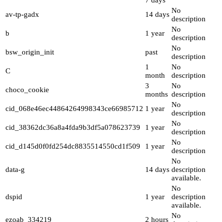
No
av-tp-gadx
14 days
description
No
b
1 year
description
No
bsw_origin_init
past
description
1
No
C
month
description
3
No
choco_cookie
months
description
No
cid_068e46ec44864264998343ce66985712
1 year
description
No
cid_38362dc36a8a4fda9b3df5a078623739
1 year
description
No
cid_d145d0f0fd254dc8835514550cd1f509
1 year
description
No
data-g
14 days
description
available.
No
dspid
1 year
description
available.
No
ezoab_334219
2 hours