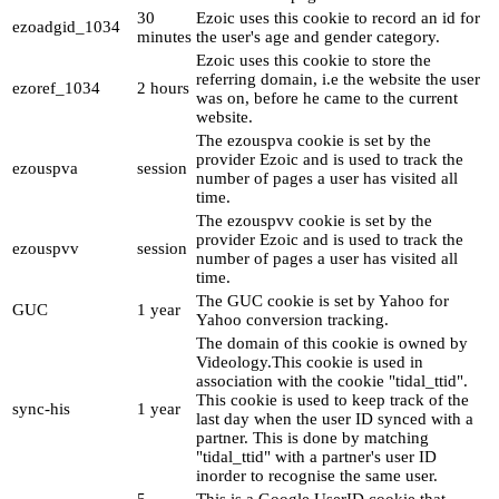
30
Ezoic uses this cookie to record an id for
ezoadgid_1034
minutes
the user's age and gender category.
Ezoic uses this cookie to store the
referring domain, i.e the website the user
ezoref_1034
2 hours
was on, before he came to the current
website.
The ezouspva cookie is set by the
provider Ezoic and is used to track the
ezouspva
session
number of pages a user has visited all
time.
The ezouspvv cookie is set by the
provider Ezoic and is used to track the
ezouspvv
session
number of pages a user has visited all
time.
The GUC cookie is set by Yahoo for
GUC
1 year
Yahoo conversion tracking.
The domain of this cookie is owned by
Videology.This cookie is used in
association with the cookie "tidal_ttid".
This cookie is used to keep track of the
sync-his
1 year
last day when the user ID synced with a
partner. This is done by matching
"tidal_ttid" with a partner's user ID
inorder to recognise the same user.
5
This is a Google UserID cookie that