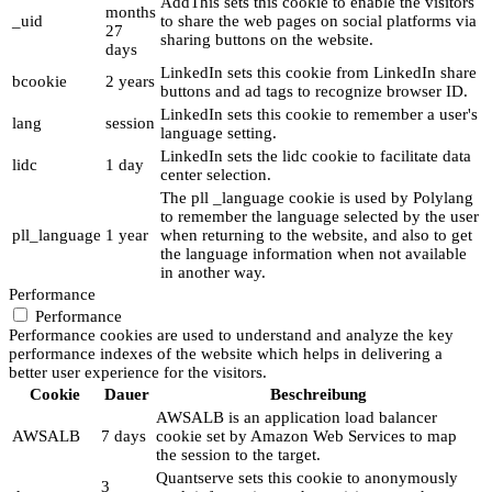
AddThis sets this cookie to enable the visitors
months
_uid
to share the web pages on social platforms via
27
sharing buttons on the website.
days
LinkedIn sets this cookie from LinkedIn share
bcookie
2 years
buttons and ad tags to recognize browser ID.
LinkedIn sets this cookie to remember a user's
lang
session
language setting.
LinkedIn sets the lidc cookie to facilitate data
lidc
1 day
center selection.
The pll _language cookie is used by Polylang
to remember the language selected by the user
pll_language
1 year
when returning to the website, and also to get
the language information when not available
in another way.
Performance
Performance
Performance cookies are used to understand and analyze the key
performance indexes of the website which helps in delivering a
better user experience for the visitors.
Cookie
Dauer
Beschreibung
AWSALB is an application load balancer
AWSALB
7 days
cookie set by Amazon Web Services to map
the session to the target.
Quantserve sets this cookie to anonymously
3