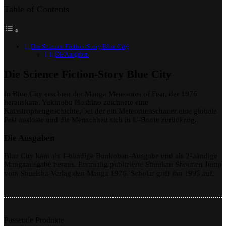
Table of Contents
Die Science Fiction-Story Blue City
Die Ausgaben
Die Science Fiction-Story Blue City
In Blue City erschien der Manga Meteorites of Fear, der 1976
herauskam. Yukinobu Hoshino zeichnete eine
Katastrophengeschichte, bei der ein Meteoritenschauer eine globale
Pest auslöste und die Menschheit sich in U-Boote zurückzog.
Die Ausgaben
Blue City kam als 1-bändige Bunkoban-Ausgabe und als 2-bändige
Mangaausgabe heraus. Erstmalig publizierte Shuukan Shounen Jump
vom Shueisha-Verlag den Manga 1976. Scholar griff ihn 1995 auf.
Passende Produkte