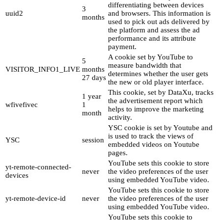
differentiating between devices
3
uuid2
and browsers. This information is
months
used to pick out ads delivered by
the platform and assess the ad
performance and its attribute
payment.
A cookie set by YouTube to
5
measure bandwidth that
VISITOR_INFO1_LIVE
months
determines whether the user gets
27 days
the new or old player interface.
This cookie, set by DataXu, tracks
1 year
the advertisement report which
wfivefivec
1
helps to improve the marketing
month
activity.
YSC cookie is set by Youtube and
is used to track the views of
YSC
session
embedded videos on Youtube
pages.
YouTube sets this cookie to store
yt-remote-connected-
never
the video preferences of the user
devices
using embedded YouTube video.
YouTube sets this cookie to store
yt-remote-device-id
never
the video preferences of the user
using embedded YouTube video.
YouTube sets this cookie to