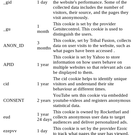
_gid
1 day
the website's performance. Some of the
collected data includes the number of
visitors, their source, and the pages they
visit anonymously.
This cookie is set by the provider
1
_gu
Getsitecontrol. This cookie is used to
month
distinguish the users.
This cookie, set by Tribal Fusion, collects
3
ANON_ID
data on user visits to the website, such as
months
what pages have been accessed .
This cookie is set by Yahoo to store
information on how users behave on
APID
1 year
multiple websites so that relevant ads can
be displayed to them.
The cid cookie helps to identify unique
cid
1 year
visitors and understand their site
behaviour at different times.
YouTube sets this cookie via embedded
CONSENT
2 years
youtube-videos and registers anonymous
statistical data.
This cookie is owned by Rocketfuel and
1 year
eud
collects anonymous user data to target
24 days
audiences and deliver personalized ads.
This cookie is set by the provider Ezoic
ezepvv
1 day
to track what pages the user has viewed.