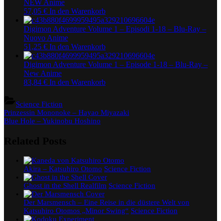
NEW Anime
57,05
€
In den Warenkorb
Digimon Adventure Volume 1 – Episodi 1-18 – Blu-Ray –
Nuovo Anime
51,25
€
In den Warenkorb
Digimon Adventure Volume 1 – Episode 1-18 – Blu-Ray –
New Anime
83,84
€
In den Warenkorb
Science Fiction
Beitragsnavigation
Previous
Prinzessin Mononoke – Hayao Miyazaki
Post:
Next
Blue Hole – Yukinobu Hoshino
Post:
Related Posts
Akira – Katsuhiro Otomo
Science Fiction
Ghost in the Shell Realfilm
Science Fiction
Der Marsmensch – Eine Reise in die düstere Welt von
Katsuhiro Otomos „Minor Swing“
Science Fiction