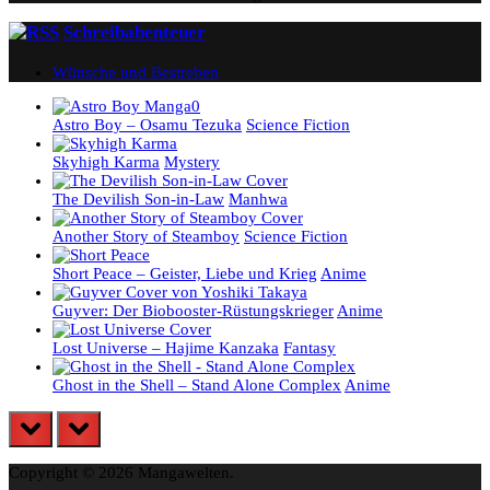
Schreibabenteuer
Wünsche und Bestreben
Astro Boy – Osamu Tezuka
Science Fiction
Skyhigh Karma
Mystery
The Devilish Son-in-Law
Manhwa
Another Story of Steamboy
Science Fiction
Short Peace – Geister, Liebe und Krieg
Anime
Guyver: Der Biobooster-Rüstungskrieger
Anime
Lost Universe – Hajime Kanzaka
Fantasy
Ghost in the Shell – Stand Alone Complex
Anime
prev
next
Copyright © 2026 Mangawelten.