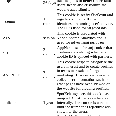
__qca
data helps us to better understand
26 days
users' needs and customize the
website accordingly.
This cookie is set by SiteScout and
1
registers a unique ID that
_ssuma
month
identifies a returning user's device.
The ID is used for targeted ads.
This cookie is associated with
A1S
session
Yahoo Search Analytics and is
used for advertising purposes.
AppNexus sets the anj cookie that
3
anj
contains data stating whether a
months
cookie ID is synced with partners.
This cookie helps to categorise the
users interest and to create profiles
in terms of resales of targeted
3
ANON_ID_old
marketing. This cookie is used to
months
collect user information such as
what pages have been viewed on
the website for creating profiles.
SpotXchange sets this cookie as a
unique ID that tracks audiences
audience
1 year
internally. The cookie is used to
limit the number of repetitive ads
shown to the user.n