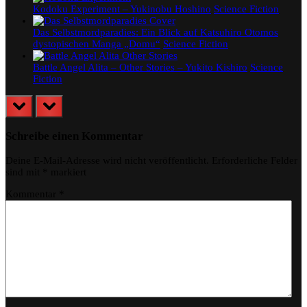
Kodoku Experiment – Yukinobu Hoshino
Science Fiction
Das Selbstmordparadies: Ein Blick auf Katsuhiro Otomos
dystopischen Manga „Domu“
Science Fiction
Battle Angel Alita – Other Stories – Yukito Kishiro
Science
Fiction
prev
next
Schreibe einen Kommentar
Deine E-Mail-Adresse wird nicht veröffentlicht.
Erforderliche Felder
sind mit
*
markiert
Kommentar
*