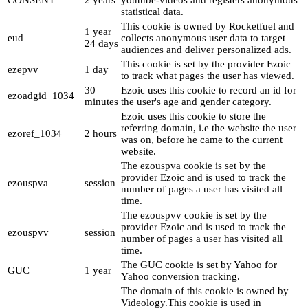
statistical data.
This cookie is owned by Rocketfuel and
1 year
eud
collects anonymous user data to target
24 days
audiences and deliver personalized ads.
This cookie is set by the provider Ezoic
ezepvv
1 day
to track what pages the user has viewed.
30
Ezoic uses this cookie to record an id for
ezoadgid_1034
minutes
the user's age and gender category.
Ezoic uses this cookie to store the
referring domain, i.e the website the user
ezoref_1034
2 hours
was on, before he came to the current
website.
The ezouspva cookie is set by the
provider Ezoic and is used to track the
ezouspva
session
number of pages a user has visited all
time.
The ezouspvv cookie is set by the
provider Ezoic and is used to track the
ezouspvv
session
number of pages a user has visited all
time.
The GUC cookie is set by Yahoo for
GUC
1 year
Yahoo conversion tracking.
The domain of this cookie is owned by
Videology.This cookie is used in