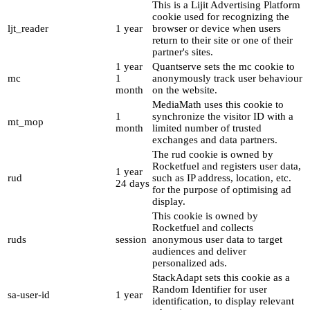
This is a Lijit Advertising Platform
cookie used for recognizing the
ljt_reader
1 year
browser or device when users
return to their site or one of their
partner's sites.
1 year
Quantserve sets the mc cookie to
mc
1
anonymously track user behaviour
month
on the website.
MediaMath uses this cookie to
1
synchronize the visitor ID with a
mt_mop
month
limited number of trusted
exchanges and data partners.
The rud cookie is owned by
Rocketfuel and registers user data,
1 year
rud
such as IP address, location, etc.
24 days
for the purpose of optimising ad
display.
This cookie is owned by
Rocketfuel and collects
ruds
session
anonymous user data to target
audiences and deliver
personalized ads.
StackAdapt sets this cookie as a
Random Identifier for user
sa-user-id
1 year
identification, to display relevant