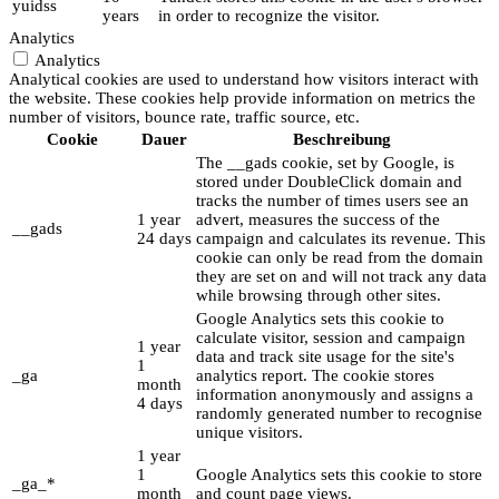
yuidss
years
in order to recognize the visitor.
Analytics
Analytics
Analytical cookies are used to understand how visitors interact with
the website. These cookies help provide information on metrics the
number of visitors, bounce rate, traffic source, etc.
Cookie
Dauer
Beschreibung
The __gads cookie, set by Google, is
stored under DoubleClick domain and
tracks the number of times users see an
1 year
advert, measures the success of the
__gads
24 days
campaign and calculates its revenue. This
cookie can only be read from the domain
they are set on and will not track any data
while browsing through other sites.
Google Analytics sets this cookie to
calculate visitor, session and campaign
1 year
data and track site usage for the site's
1
_ga
analytics report. The cookie stores
month
information anonymously and assigns a
4 days
randomly generated number to recognise
unique visitors.
1 year
1
Google Analytics sets this cookie to store
_ga_*
month
and count page views.