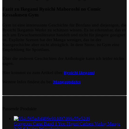
Fazit zu Ikegami Ryoichi Maboroshi no Comic
Kessakusen Gym
Gym ist eine interessante Geschichte für Boxfans und diejenigen, die
Ryoichi Ikegamis Werke zu schätzen wissen. Es ist erkennbar, das es
sich um Erwachsenenliteratur handelt und nicht für jüngere geeignet
ist. Explizite Szenen hat der Manga weniger, das ist der
Kurzgeschichte aber nicht abträglich. In dem Sinne, ist Gym eine
Empfehlung für Sportfans.
Über die anderen Geschichten der Anthologie kann ich leider nichts
sagen.
Hier kommst zu zum Artikel über
Ryoichi Ikegami
Weitere Infos findest du bei
Mangaupdates
Passende Produkte
Gorgeous Carat Band 1 You Higuri Carlsen Verlag Manga
9,95
€
In den Warenkorb