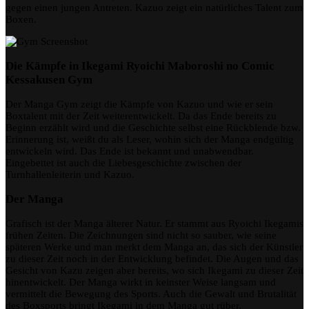
gegen einen jungen Antreten. Kazuo zeigt ein natürliches Talent zum
Boxen.
Die Kämpfe in Ikegami Ryoichi Maboroshi no Comic
Kessakusen Gym
Der Manga Gym zeigt die Kämpfe von Kazuo und wie er sein
Boxtalent mit der Zeit weiterentwickelt. Da das Ende bereits zu
Beginn erzählt wird und die Geschichte selbst eine Rückblende bzw.
Erinnerung ist, weißt du als Leser, wohin sich der Manga endgültig
entwickeln wird. Das Ende ist bekannt und unabwendbar.
Eingebettet ist auch die Liebesgeschichte zwischen der
Turnhallenleiterin und Kazuo.
Der Manga
Grafisch ist der Manga älterer Natur. Er stammt aus Ryoichi Ikegamis
frühen Zeiten. Die Zeichnungen sind nicht so sauber, wie seine
späteren Werke und man merkt dem Manga an, das sich der Künstler
zu dieser Zeit noch in der Entwicklung befindet. Die Augen und das
Gesicht von Kazu zeigen aber bereits, wo sich Ikegami zu dieser Zeit
hinentwickelt. Der Manga wirkt in keinster Weise langsam und
vermittelt die Bewegung des Sports. Auch die Gewalt und Brutalität
des Boxsports bringt Ikegami in dem Manga gut rüber.