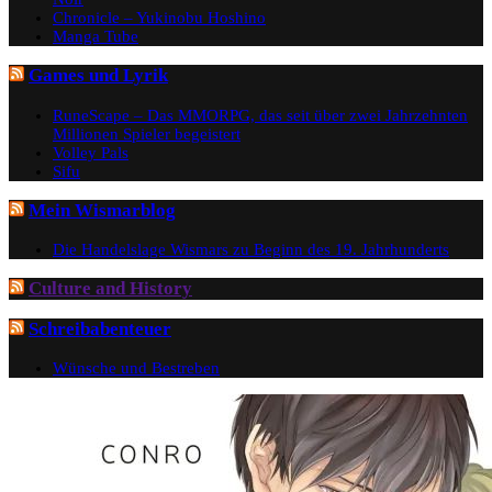
Chronicle – Yukinobu Hoshino
Manga Tube
Games und Lyrik
RuneScape – Das MMORPG, das seit über zwei Jahrzehnten
Millionen Spieler begeistert
Volley Pals
Sifu
Mein Wismarblog
Die Handelslage Wismars zu Beginn des 19. Jahrhunderts
Culture and History
Schreibabenteuer
Wünsche und Bestreben