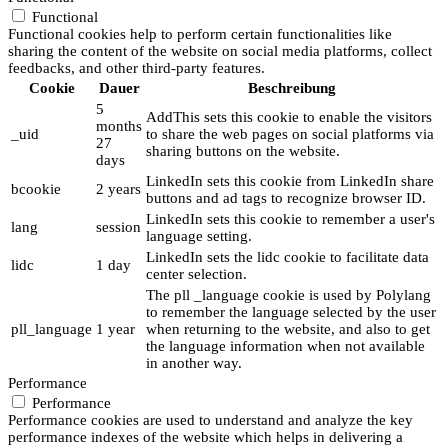
Functional
Functional cookies help to perform certain functionalities like
sharing the content of the website on social media platforms, collect
feedbacks, and other third-party features.
Cookie
Dauer
Beschreibung
5
AddThis sets this cookie to enable the visitors
months
_uid
to share the web pages on social platforms via
27
sharing buttons on the website.
days
LinkedIn sets this cookie from LinkedIn share
bcookie
2 years
buttons and ad tags to recognize browser ID.
LinkedIn sets this cookie to remember a user's
lang
session
language setting.
LinkedIn sets the lidc cookie to facilitate data
lidc
1 day
center selection.
The pll _language cookie is used by Polylang
to remember the language selected by the user
pll_language
1 year
when returning to the website, and also to get
the language information when not available
in another way.
Performance
Performance
Performance cookies are used to understand and analyze the key
performance indexes of the website which helps in delivering a