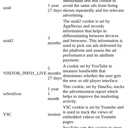
MediaMath sets this cookie to
1 year
avoid the same ads from being
uuid
27 days
shown repeatedly and for relevant
advertising.
The uuid2 cookie is set by
AppNexus and records
information that helps in
differentiating between devices
3
uuid2
and browsers. This information is
months
used to pick out ads delivered by
the platform and assess the ad
performance and its attribute
payment.
A cookie set by YouTube to
5
measure bandwidth that
VISITOR_INFO1_LIVE
months
determines whether the user gets
27 days
the new or old player interface.
This cookie, set by DataXu, tracks
1 year
the advertisement report which
wfivefivec
1
helps to improve the marketing
month
activity.
YSC cookie is set by Youtube and
is used to track the views of
YSC
session
embedded videos on Youtube
pages.
YouTube sets this cookie to store