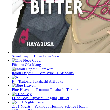
Sweet Trap or Bitter Love
Yaoi
Eiichiro Oda
Mangaka
Intron Depot 6 – Barb Wire 01
Artbooks
K – Tsutomu Takahashi
Artbooks
Blue Heaven – Tsutomu Takahashi
Thriller
I Ueo Boy – Ryoichi Ikegami
Thriller
2001 Nights – Yukinobu Hoshino
Science Fiction