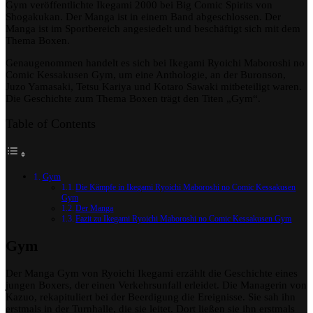
Gym veröffentlichte Ikegami 2000 bei Big Comic Spirits von
Maboroshi
Shogakukan. Der Manga ist in einem Band abgeschlossen. Der
no
Manga ist im Sportbereich angesiedelt und beschäftigt sich mit dem
Comic
Thema Boxen.
Kessakusen
Gym
Genaugenommen handelt es sich bei Ikegami Ryoichi Maboroshi no
Comic Kessakusen Gym, um eine Anthologie, an der Buronson,
Juzo Yamasaki, Tetsu Kariya und Kotaro Sawaki mitbeteiligt waren.
Die Geschichte zum Thema Boxen trägt den Titen „Gym“.
Table of Contents
Gym
Die Kämpfe in Ikegami Ryoichi Maboroshi no Comic Kessakusen
Gym
Der Manga
Fazit zu Ikegami Ryoichi Maboroshi no Comic Kessakusen Gym
Gym
Der Manga Gym von Ryoichi Ikegami erzählt die Geschichte eines
jungen Boxers, der einen Verkehrsunfall erleidet. Die Managerin von
Kazuo, rekapituliert bei der Beerdigung die Ereignisse. Sie sah ihn
erstmals in der Turnhalle, die sie leitet. Dort ließen sie ihn erstmals