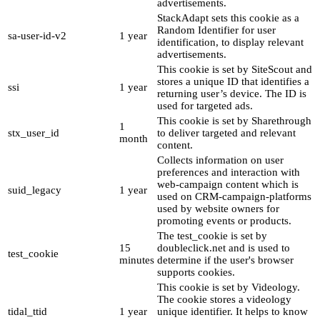
advertisements.
StackAdapt sets this cookie as a
Random Identifier for user
sa-user-id-v2
1 year
identification, to display relevant
advertisements.
This cookie is set by SiteScout and
stores a unique ID that identifies a
ssi
1 year
returning user’s device. The ID is
used for targeted ads.
This cookie is set by Sharethrough
1
stx_user_id
to deliver targeted and relevant
month
content.
Collects information on user
preferences and interaction with
web-campaign content which is
suid_legacy
1 year
used on CRM-campaign-platforms
used by website owners for
promoting events or products.
The test_cookie is set by
15
doubleclick.net and is used to
test_cookie
minutes
determine if the user's browser
supports cookies.
This cookie is set by Videology.
The cookie stores a videology
tidal_ttid
1 year
unique identifier. It helps to know