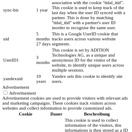
association with the cookie "tidal_ttid".
This cookie is used to keep track of the
sync-his
1 year
last day when the user ID synced with a
partner. This is done by matching
"tidal_ttid" with a partner's user ID
inorder to recognise the same user.
5
This is a Google UserID cookie that
uid
months
tracks users across various website
27 days
segments.
This cookie is set by ADITION
Technologies AG, as a unique and
3
UserID1
anonymous ID for the visitor of the
months
website, to identify unique users across
multiple sessions.
10
Yandex sets this cookie to identify site
yandexuid
years
users.
Advertisement
Advertisement
Advertisement cookies are used to provide visitors with relevant ads
and marketing campaigns. These cookies track visitors across
websites and collect information to provide customized ads.
Cookie
Dauer
Beschreibung
This cookie is used to collect
information of the visitors, this
informations is then stored as a ID