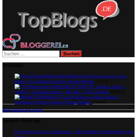
Suchen
nach:
Produkte
Gorgeous Carat
Band 1 You Higuri Carlsen Verlag Manga
9,95
€
Vampire Knigt -
Staffel 1 Gesamtausgabe - Blu-Ray - NEU Anime
49,95
€
Akira Band 2
Katsuhiro Otomo Carlsen Verlag Manga
19,90
€
Hier finden Sie mehr.
Neueste Beiträge
Gorgeous Carat La Esperanza – Das Finale der Abenteuer von
Noir