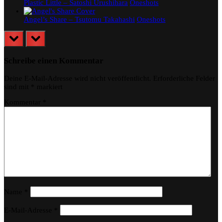
Plastic Little – Satoshi Urushihara
Oneshots
Angel’s Share – Tsutomu Takahashi
Oneshots
prev
next
Schreibe einen Kommentar
Deine E-Mail-Adresse wird nicht veröffentlicht.
Erforderliche Felder
sind mit
*
markiert
Kommentar
*
Name
*
E-Mail-Adresse
*