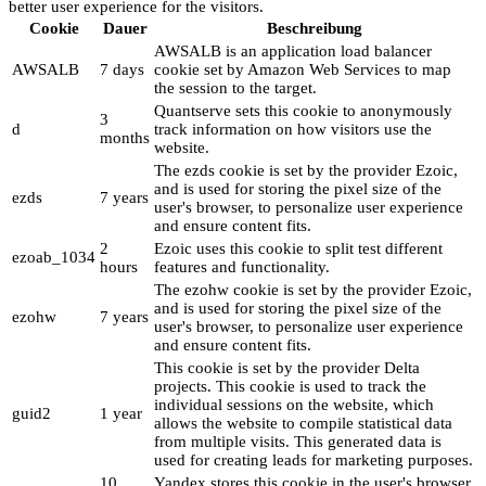
better user experience for the visitors.
Cookie
Dauer
Beschreibung
AWSALB is an application load balancer
AWSALB
7 days
cookie set by Amazon Web Services to map
the session to the target.
Quantserve sets this cookie to anonymously
3
d
track information on how visitors use the
months
website.
The ezds cookie is set by the provider Ezoic,
and is used for storing the pixel size of the
ezds
7 years
user's browser, to personalize user experience
and ensure content fits.
2
Ezoic uses this cookie to split test different
ezoab_1034
hours
features and functionality.
The ezohw cookie is set by the provider Ezoic,
and is used for storing the pixel size of the
ezohw
7 years
user's browser, to personalize user experience
and ensure content fits.
This cookie is set by the provider Delta
projects. This cookie is used to track the
individual sessions on the website, which
guid2
1 year
allows the website to compile statistical data
from multiple visits. This generated data is
used for creating leads for marketing purposes.
10
Yandex stores this cookie in the user's browser