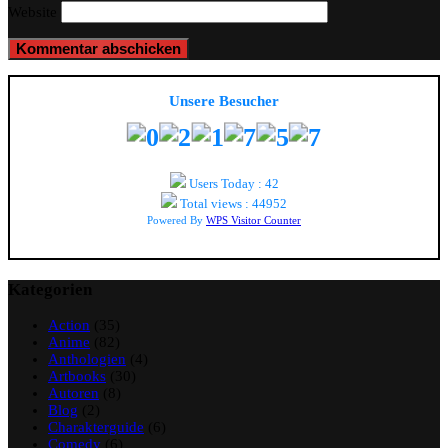
Website
Unsere Besucher
Users Today : 42
Total views : 44952
Powered By
WPS Visitor Counter
Kategorien
Action
(35)
Anime
(82)
Anthologien
(4)
Artbooks
(30)
Autoren
(8)
Blog
(2)
Charakterguide
(6)
Comedy
(6)