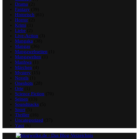
Drama
(2)
Fantasy
(39)
Historisch
(61)
Horror
(2)
Krimi
(1)
Liebe
(2)
Live-Action
(3)
Mangaka
(38)
Mangas
(36)
Mangawebseiten
(1)
Mangawelten
(1)
Manhwa
(1)
Märchen
(4)
Mystery
(15)
Novels
(1)
Oneshots
(28)
Orte
(1)
Science Fiction
(70)
Seinen
(13)
Soundtracks
(5)
Sport
(5)
Thriller
(16)
Uncategorized
(37)
Yaoi
(6)