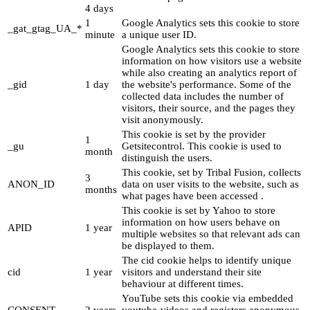
4 days
1
Google Analytics sets this cookie to store
_gat_gtag_UA_*
minute
a unique user ID.
Google Analytics sets this cookie to store
information on how visitors use a website
while also creating an analytics report of
_gid
1 day
the website's performance. Some of the
collected data includes the number of
visitors, their source, and the pages they
visit anonymously.
This cookie is set by the provider
1
_gu
Getsitecontrol. This cookie is used to
month
distinguish the users.
This cookie, set by Tribal Fusion, collects
3
ANON_ID
data on user visits to the website, such as
months
what pages have been accessed .
This cookie is set by Yahoo to store
information on how users behave on
APID
1 year
multiple websites so that relevant ads can
be displayed to them.
The cid cookie helps to identify unique
cid
1 year
visitors and understand their site
behaviour at different times.
YouTube sets this cookie via embedded
CONSENT
2 years
youtube-videos and registers anonymous