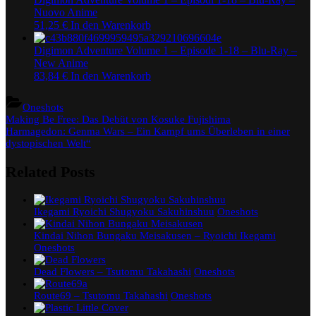
Nuovo Anime
51,25
€
In den Warenkorb
Digimon Adventure Volume 1 – Episode 1-18 – Blu-Ray –
New Anime
83,84
€
In den Warenkorb
Oneshots
Beitragsnavigation
Previous
Making Be Free: Das Debüt von Kosuke Fujishima
Post:
Next
Harmagedon: Genma Wars – Ein Kampf ums Überleben in einer
Post:
dystopischen Welt“
Related Posts
Ikegami Ryoichi Shugyoku Sakuhinshuu
Oneshots
Kindai Nihon Bungaku Meisakusen – Ryoichi Ikegami
Oneshots
Dead Flowers – Tsutomu Takahashi
Oneshots
Route69 – Tsutomu Takahashi
Oneshots