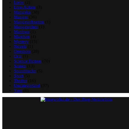
Liebe
(2)
Live-Action
(3)
Mangaka
(38)
Mangas
(36)
Mangawebseiten
(1)
Mangawelten
(1)
Manhwa
(1)
Märchen
(4)
Mystery
(15)
Novels
(1)
Oneshots
(28)
Orte
(1)
Science Fiction
(70)
Seinen
(13)
Soundtracks
(5)
Sport
(5)
Thriller
(16)
Uncategorized
(37)
Yaoi
(6)