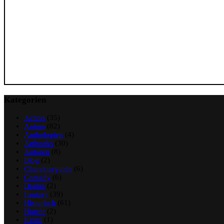
Kategorien
Action
(35)
Anime
(82)
Anthologien
(4)
Artbooks
(30)
Autoren
(8)
Blog
(2)
Charakterguide
(6)
Comedy
(6)
Drama
(2)
Fantasy
(39)
Historisch
(61)
Horror
(2)
Krimi
(1)