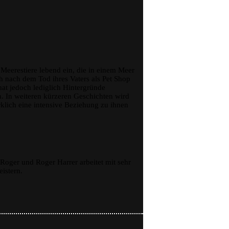
 Meerestiere lebend ein, die in einem Meer
h nach dem Tod ihres Vaters als Pet Shop
 hat jedoch lediglich Hintergründe
. In weiteren kürzeren Geschichten wird
klich eine intensive Beziehung zu ihnen
t Roger und Roger Harrer arbeitet mit sehr
istern.