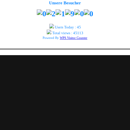
Unsere Besucher
Users Today : 45
Total views : 45113
Powered By
WPS Visitor Counter