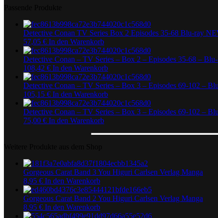
Passende Produkte
Detective Conan TV Series Box 2 Episodes 35-68 Blu-ray 
57,05
€
In den Warenkorb
Detective Conan – TV Series – Box 2 – Episodes 35-68 – Bl
108,42
€
In den Warenkorb
Detective Conan – TV Series – Box 3 – Episodes 69-102 – B
105,15
€
In den Warenkorb
Detective Conan – TV Series – Box 3 – Episodes 69-102 – 
75,00
€
In den Warenkorb
Weitere Produkte aus dem Shop
Gorgeous Carat Band 3 You Higuri Carlsen Verlag Manga
8,95
€
In den Warenkorb
Gorgeous Carat Band 2 You Higuri Carlsen Verlag Manga
8,95
€
In den Warenkorb