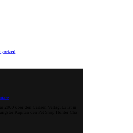
egorized
zu
tare
Plastic
Little
ai 2000 über den Carlsen Verlag. Er ist in
–
jüngster Kapitän den Pet Shop Hunter Cha
Satoshi
Urushihara