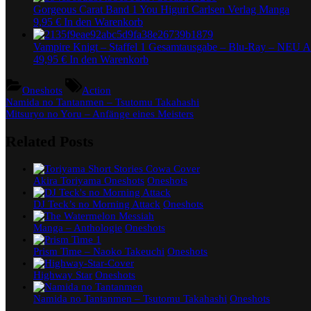
Gorgeous Carat Band 1 You Higuri Carlsen Verlag Manga
9,95
€
In den Warenkorb
Vampire Knigt – Staffel 1 Gesamtausgabe – Blu-Ray – NEU 
49,95
€
In den Warenkorb
Tags:
Oneshots
Action
Beitragsnavigation
Previous
Namida no Tantanmen – Tsutomu Takahashi
Post:
Next
Mitsuryo no Yoru – Anfänge eines Meisters
Post:
Related Posts
Akira Toriyama Oneshots
Oneshots
DJ Teck’s no Morning Attack
Oneshots
Manga – Anthologie
Oneshots
Prism Time – Naoko Takeuchi
Oneshots
Highway Star
Oneshots
Namida no Tantanmen – Tsutomu Takahashi
Oneshots