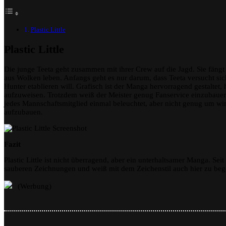
Plastic Little
Plastic Little
Die junge Teeta geht zusammen mit ihrer Crew auf die Jagd. Sie fängt
aus Wolken leben. Anfangs geht es nur darum, dass Teeta versucht sic
Hunter etablieren will. Grafisch ist der Manga hervorragend gestaltet,
aufzuweisen. Trotzdem weiß der Meister genug Fanservice einzubauen
jedes Mannschaftsmitglied einmal beleuchtet, aber nicht genug um wir
aufzubauen.
Fazit
Plastic Little ist nicht überragend, aber ein unterhaltsamer Manga. Sei
sauberen Zeichnungen und weiß mit dem Zeichenstil auch hier zu bege
(Werbung)