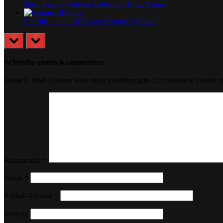
Short Peace – Geister, Liebe und Krieg
Anime
Ein Blick in die Welt von Macross 2
Anime
prev
next
Schreibe einen Kommentar
Deine E-Mail-Adresse wird nicht veröffentlicht.
Erforderliche Felder s
Kommentar
*
Name
*
E-Mail-Adresse
*
Website