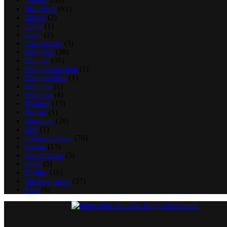
Historisch
(61)
Horror
(2)
Krimi
(1)
Liebe
(2)
Live-Action
(3)
Mangaka
(38)
Mangas
(36)
Mangawebseiten
(1)
Mangawelten
(1)
Manhwa
(1)
Märchen
(4)
Mystery
(15)
Novels
(1)
Oneshots
(28)
Orte
(1)
Science Fiction
(70)
Seinen
(13)
Soundtracks
(5)
Sport
(5)
Thriller
(16)
Uncategorized
(37)
Yaoi
(6)