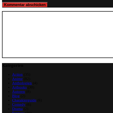
Kategorien
Action
(35)
Anime
(82)
Anthologien
(4)
Artbooks
(30)
Autoren
(8)
Blog
(2)
Charakterguide
(6)
Comedy
(6)
Drama
(2)
Fantasy
(39)