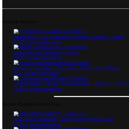
Passende Produkte
Wonderland – Das Königreich im Keller – Blu-Ray – Anime
22,99
€
In den Warenkorb
Summer Ghost – Blu-Ray – Anime
19,99
€
In den Warenkorb
Gorgeous Carat Band 1 You Higuri Carlsen Verlag Manga
9,95
€
In den Warenkorb
Vampire Knigt – Staffel 1 Gesamtausgabe – Blu-Ray – NEU 
49,95
€
In den Warenkorb
Weitere Produkte aus dem Shop
Akira Band 2 Katsuhiro Otomo Carlsen Verlag Manga
19,90
€
In den Warenkorb