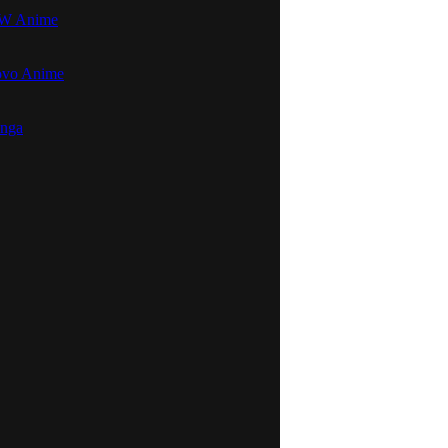
NEW Anime
ovo Anime
anga