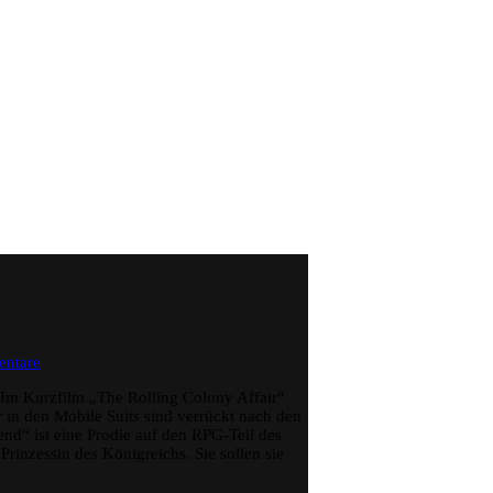
zu
ntare
Mobile
Suit
 Im Kurzfilm „The Rolling Colony Affair“
SD
in den Mobile Suits sind verrückt nach den
Gundam
d“ ist eine Prodie auf den RPG-Teil des
Mk
rinzessin des Königreichs. Sie sollen sie
II
(OAV)