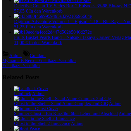
Detective Conan TV Series Box 2 Episodes 35-68 Blu-ray 
57,05
€
In den Warenkorb
Digimon Adventure Volume 1 – Episodi 1-18 – Blu-Ray – Nu
51,25
€
In den Warenkorb
Fruits Basket Pearls Band 1 Natsuki Takaya Carlsen Verlag M
11,00
€
In den Warenkorb
Tags:
Anime
Gundam
Beitragsnavigation
Previous
My name is Nero – Yoshikazu Yasuhiko
Post:
Next
Yoshikazu Yasuhiko
Post:
Related Posts
Landlock
Anime
Ghost in the Shell – Stand Alone Complex 2nd GiG
Anime
Summer Ghost – Ein Kurzfilm über Leben und Abschied
Anime
Ghost in the Shell 2 Innocence
Anime