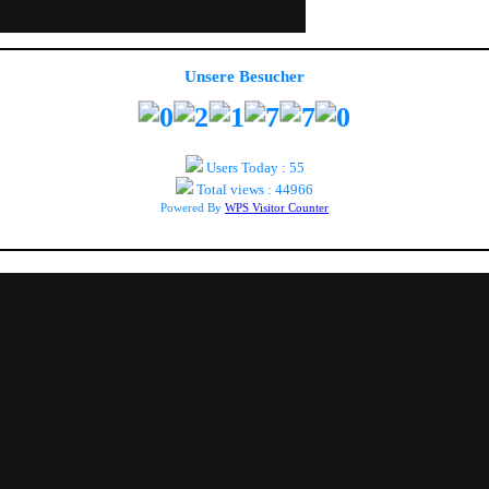
Unsere Besucher
Users Today : 55
Total views : 44966
Powered By
WPS Visitor Counter