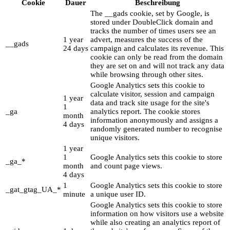
Cookie
Dauer
Beschreibung
The __gads cookie, set by Google, is
stored under DoubleClick domain and
tracks the number of times users see an
1 year
advert, measures the success of the
__gads
24 days
campaign and calculates its revenue. This
cookie can only be read from the domain
they are set on and will not track any data
while browsing through other sites.
Google Analytics sets this cookie to
calculate visitor, session and campaign
1 year
data and track site usage for the site's
1
_ga
analytics report. The cookie stores
month
information anonymously and assigns a
4 days
randomly generated number to recognise
unique visitors.
1 year
1
Google Analytics sets this cookie to store
_ga_*
month
and count page views.
4 days
1
Google Analytics sets this cookie to store
_gat_gtag_UA_*
minute
a unique user ID.
Google Analytics sets this cookie to store
information on how visitors use a website
while also creating an analytics report of