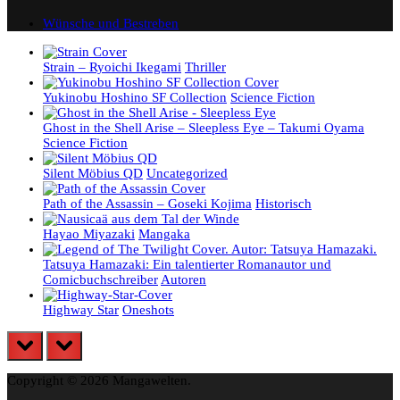
Wünsche und Bestreben
Strain – Ryoichi Ikegami
Thriller
Yukinobu Hoshino SF Collection
Science Fiction
Ghost in the Shell Arise – Sleepless Eye – Takumi Oyama
Science Fiction
Silent Möbius QD
Uncategorized
Path of the Assassin – Goseki Kojima
Historisch
Hayao Miyazaki
Mangaka
Tatsuya Hamazaki: Ein talentierter Romanautor und
Comicbuchschreiber
Autoren
Highway Star
Oneshots
prev
next
Copyright © 2026 Mangawelten.