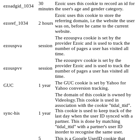
30
Ezoic uses this cookie to record an id for
ezoadgid_1034
minutes
the user's age and gender category.
Ezoic uses this cookie to store the
referring domain, i.e the website the user
ezoref_1034
2 hours
was on, before he came to the current
website.
The ezouspva cookie is set by the
provider Ezoic and is used to track the
ezouspva
session
number of pages a user has visited all
time.
The ezouspvv cookie is set by the
provider Ezoic and is used to track the
ezouspvv
session
number of pages a user has visited all
time.
The GUC cookie is set by Yahoo for
GUC
1 year
Yahoo conversion tracking.
The domain of this cookie is owned by
Videology.This cookie is used in
association with the cookie "tidal_ttid".
This cookie is used to keep track of the
sync-his
1 year
last day when the user ID synced with a
partner. This is done by matching
"tidal_ttid" with a partner's user ID
inorder to recognise the same user.
5
This is a Google UserID cookie that