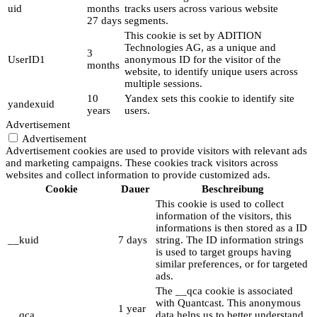
uid
months
tracks users across various website
27 days
segments.
This cookie is set by ADITION
Technologies AG, as a unique and
3
UserID1
anonymous ID for the visitor of the
months
website, to identify unique users across
multiple sessions.
10
Yandex sets this cookie to identify site
yandexuid
years
users.
Advertisement
Advertisement
Advertisement cookies are used to provide visitors with relevant ads
and marketing campaigns. These cookies track visitors across
websites and collect information to provide customized ads.
Cookie
Dauer
Beschreibung
This cookie is used to collect
information of the visitors, this
informations is then stored as a ID
__kuid
7 days
string. The ID information strings
is used to target groups having
similar preferences, or for targeted
ads.
The __qca cookie is associated
with Quantcast. This anonymous
1 year
__qca
data helps us to better understand