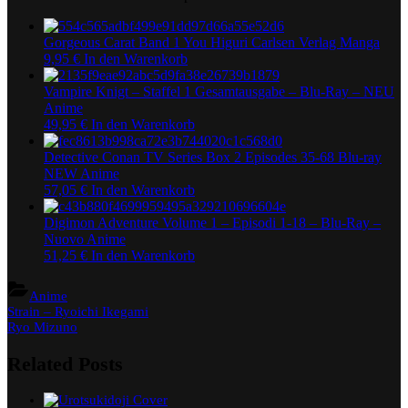
Gorgeous Carat Band 1 You Higuri Carlsen Verlag Manga
9,95
€
In den Warenkorb
Vampire Knigt – Staffel 1 Gesamtausgabe – Blu-Ray – NEU
Anime
49,95
€
In den Warenkorb
Detective Conan TV Series Box 2 Episodes 35-68 Blu-ray
NEW Anime
57,05
€
In den Warenkorb
Digimon Adventure Volume 1 – Episodi 1-18 – Blu-Ray –
Nuovo Anime
51,25
€
In den Warenkorb
Anime
Beitragsnavigation
Previous
Strain – Ryoichi Ikegami
Post:
Next
Ryo Mizuno
Post:
Related Posts