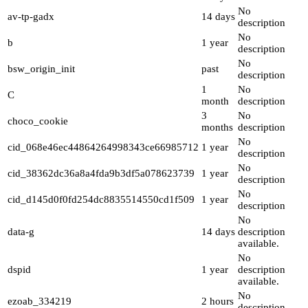
No
av-tp-gadx
14 days
description
No
b
1 year
description
No
bsw_origin_init
past
description
1
No
C
month
description
3
No
choco_cookie
months
description
No
cid_068e46ec44864264998343ce66985712
1 year
description
No
cid_38362dc36a8a4fda9b3df5a078623739
1 year
description
No
cid_d145d0f0fd254dc8835514550cd1f509
1 year
description
No
data-g
14 days
description
available.
No
dspid
1 year
description
available.
No
ezoab_334219
2 hours
description