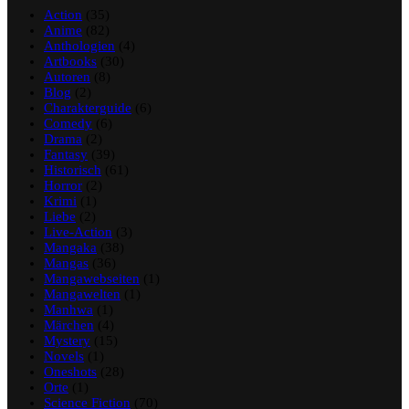
Action
(35)
Anime
(82)
Anthologien
(4)
Artbooks
(30)
Autoren
(8)
Blog
(2)
Charakterguide
(6)
Comedy
(6)
Drama
(2)
Fantasy
(39)
Historisch
(61)
Horror
(2)
Krimi
(1)
Liebe
(2)
Live-Action
(3)
Mangaka
(38)
Mangas
(36)
Mangawebseiten
(1)
Mangawelten
(1)
Manhwa
(1)
Märchen
(4)
Mystery
(15)
Novels
(1)
Oneshots
(28)
Orte
(1)
Science Fiction
(70)