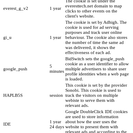
The cookie is set under the
everesttech.net domain to map
everest_g_v2
1 year
clicks to other events on the
client's website.
The cookie is set by Adhigh. The
cookie is used for ad serving
purposes and track user online
gi_u
1 year
behaviour. The cookie also stores
the number of time the same ad
was delivered, it shows the
effectiveness of each ad.
BidSwitch sets the google_push
cookie as a user identifier to allow
5
google_push
multiple advertisers to share user
minutes
profile identities when a web page
is loaded.
This cookie is set by the provider
Sonobi. This cookie is used to
HAPLB5S
session
track the visitors on multiple
webiste to serve them with
relevant ads.
Google DoubleClick IDE cookies
are used to store information
1 year
about how the user uses the
IDE
24 days
website to present them with
relevant ads and according to the