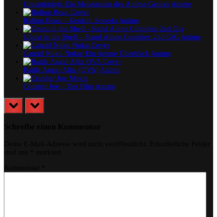
Urotsukidoji: Ein Meilenstein des Anime-Genres
Anime
Riding Bean – Kenichi Sonoda
Anime
Ghost in the Shell – Stand Alone Complex 2nd GiG
Anime
Catgirl Nuku Nuku: Ein Anime Überblick
Anime
Battle Angel Alita (OVA)
Anime
Crusher Joe – Der Film
Anime
prev
next
Schreibe einen Kommentar
Deine E-Mail-Adresse wird nicht veröffentlicht.
Erforderliche Felder
sind mit
*
markiert
Kommentar
*