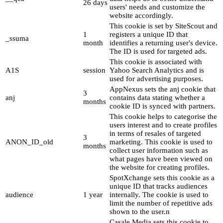
26 days
users' needs and customize the
website accordingly.
This cookie is set by SiteScout and
1
registers a unique ID that
_ssuma
month
identifies a returning user's device.
The ID is used for targeted ads.
This cookie is associated with
A1S
session
Yahoo Search Analytics and is
used for advertising purposes.
AppNexus sets the anj cookie that
3
anj
contains data stating whether a
months
cookie ID is synced with partners.
This cookie helps to categorise the
users interest and to create profiles
in terms of resales of targeted
3
ANON_ID_old
marketing. This cookie is used to
months
collect user information such as
what pages have been viewed on
the website for creating profiles.
SpotXchange sets this cookie as a
unique ID that tracks audiences
audience
1 year
internally. The cookie is used to
limit the number of repetitive ads
shown to the user.n
Casale Media sets this cookie to