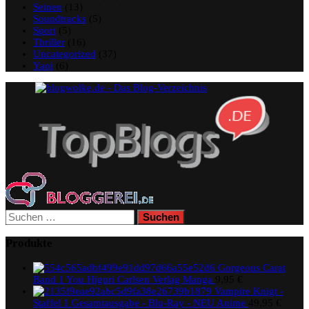
Seinen
(13)
Soundtracks
(5)
Sport
(5)
Thriller
(16)
Uncategorized
(37)
Yaoi
(6)
Suchen
nach:
Produkte
Gorgeous Carat
Band 1 You Higuri Carlsen Verlag Manga
9,95
€
Vampire Knigt -
Staffel 1 Gesamtausgabe - Blu-Ray - NEU Anime
49,95
€