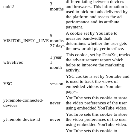
differentiating between devices
3
uuid2
and browsers. This information is
months
used to pick out ads delivered by
the platform and assess the ad
performance and its attribute
payment.
A cookie set by YouTube to
5
measure bandwidth that
VISITOR_INFO1_LIVE
months
determines whether the user gets
27 days
the new or old player interface.
This cookie, set by DataXu, tracks
1 year
the advertisement report which
wfivefivec
1
helps to improve the marketing
month
activity.
YSC cookie is set by Youtube and
is used to track the views of
YSC
session
embedded videos on Youtube
pages.
YouTube sets this cookie to store
yt-remote-connected-
never
the video preferences of the user
devices
using embedded YouTube video.
YouTube sets this cookie to store
yt-remote-device-id
never
the video preferences of the user
using embedded YouTube video.
YouTube sets this cookie to