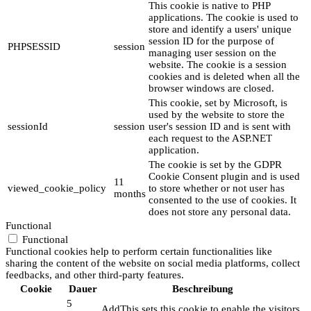
This cookie is native to PHP
applications. The cookie is used to
store and identify a users' unique
session ID for the purpose of
PHPSESSID
session
managing user session on the
website. The cookie is a session
cookies and is deleted when all the
browser windows are closed.
This cookie, set by Microsoft, is
used by the website to store the
sessionId
session
user's session ID and is sent with
each request to the ASP.NET
application.
The cookie is set by the GDPR
Cookie Consent plugin and is used
11
viewed_cookie_policy
to store whether or not user has
months
consented to the use of cookies. It
does not store any personal data.
Functional
Functional
Functional cookies help to perform certain functionalities like
sharing the content of the website on social media platforms, collect
feedbacks, and other third-party features.
Cookie
Dauer
Beschreibung
5
AddThis sets this cookie to enable the visitors