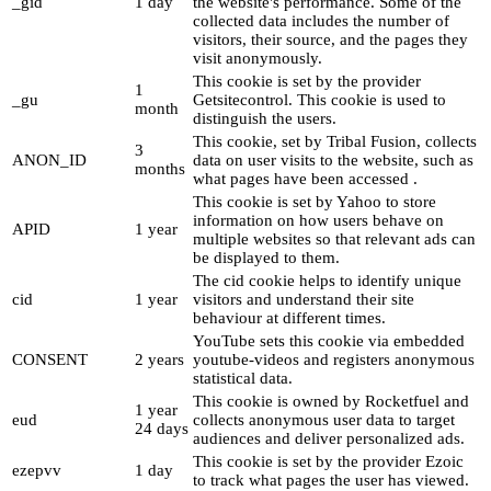
_gid
1 day
the website's performance. Some of the
collected data includes the number of
visitors, their source, and the pages they
visit anonymously.
This cookie is set by the provider
1
_gu
Getsitecontrol. This cookie is used to
month
distinguish the users.
This cookie, set by Tribal Fusion, collects
3
ANON_ID
data on user visits to the website, such as
months
what pages have been accessed .
This cookie is set by Yahoo to store
information on how users behave on
APID
1 year
multiple websites so that relevant ads can
be displayed to them.
The cid cookie helps to identify unique
cid
1 year
visitors and understand their site
behaviour at different times.
YouTube sets this cookie via embedded
CONSENT
2 years
youtube-videos and registers anonymous
statistical data.
This cookie is owned by Rocketfuel and
1 year
eud
collects anonymous user data to target
24 days
audiences and deliver personalized ads.
This cookie is set by the provider Ezoic
ezepvv
1 day
to track what pages the user has viewed.