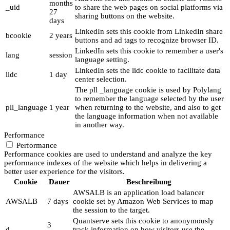
months
_uid
to share the web pages on social platforms via
27
sharing buttons on the website.
days
LinkedIn sets this cookie from LinkedIn share
bcookie
2 years
buttons and ad tags to recognize browser ID.
LinkedIn sets this cookie to remember a user's
lang
session
language setting.
LinkedIn sets the lidc cookie to facilitate data
lidc
1 day
center selection.
The pll _language cookie is used by Polylang
to remember the language selected by the user
pll_language
1 year
when returning to the website, and also to get
the language information when not available
in another way.
Performance
Performance
Performance cookies are used to understand and analyze the key
performance indexes of the website which helps in delivering a
better user experience for the visitors.
Cookie
Dauer
Beschreibung
AWSALB is an application load balancer
AWSALB
7 days
cookie set by Amazon Web Services to map
the session to the target.
Quantserve sets this cookie to anonymously
3
d
track information on how visitors use the