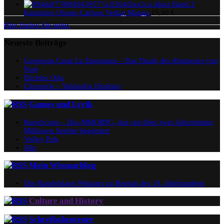
Akira Band 2
Katsuhiro Otomo Carlsen Verlag Manga
19,90
€
Hier finden Sie mehr.
Neueste Beiträge
Gorgeous Carat La Esperanza – Das Finale der Abenteuer von
Noir
Eiichiro Oda
Chronicle – Yukinobu Hoshino
Games und Lyrik
RuneScape – Das MMORPG, das seit über zwei Jahrzehnten
Millionen Spieler begeistert
Volley Pals
Sifu
Mein Wismarblog
Die Handelslage Wismars zu Beginn des 19. Jahrhunderts
Culture and History
Schreibabenteuer