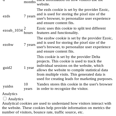
months
website.
The ezds cookie is set by the provider Ezoic,
and is used for storing the pixel size of the
ezds
7 years
user's browser, to personalize user experience
and ensure content fits.
2
Ezoic uses this cookie to split test different
ezoab_1034
hours
features and functionality.
The ezohw cookie is set by the provider Ezoic,
and is used for storing the pixel size of the
ezohw
7 years
user's browser, to personalize user experience
and ensure content fits.
This cookie is set by the provider Delta
projects. This cookie is used to track the
individual sessions on the website, which
guid2
1 year
allows the website to compile statistical data
from multiple visits. This generated data is
used for creating leads for marketing purposes.
10
Yandex stores this cookie in the user's browser
yuidss
years
in order to recognize the visitor.
Analytics
Analytics
Analytical cookies are used to understand how visitors interact with
the website. These cookies help provide information on metrics the
number of visitors, bounce rate, traffic source, etc.