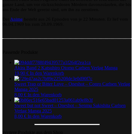
ganze Land, um vor rücksichtslosen Mördern davonzulaufen, die bis
Shirato
ans Ende der Welt gereist sind, um ihn zu zerstören.
Der
Anime
besteht aus 26 Episoden von je 22 Minuten. Er lief vom
06.04.1969 bis zum 28.09.1969.
Passende Produkte
Akira Band 2 Katsuhiro Otomo Carlsen Verlag Manga
19,90
€
In den Warenkorb
Sweet Trap or Bitter Love – Oneshot – Conro Carlsen Verlag
Manga 2025
8,00
€
In den Warenkorb
Sweet but not Sweet – Oneshot – Senmu Sakishita Carlsen
Verlag Manga 2025
8,00
€
In den Warenkorb
Weitere Produkte aus dem Shop