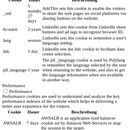
5
AddThis sets this cookie to enable the visitors
months
_uid
to share the web pages on social platforms via
27
sharing buttons on the website.
days
LinkedIn sets this cookie from LinkedIn share
bcookie
2 years
buttons and ad tags to recognize browser ID.
LinkedIn sets this cookie to remember a user's
lang
session
language setting.
LinkedIn sets the lidc cookie to facilitate data
lidc
1 day
center selection.
The pll _language cookie is used by Polylang
to remember the language selected by the user
pll_language
1 year
when returning to the website, and also to get
the language information when not available
in another way.
Performance
Performance
Performance cookies are used to understand and analyze the key
performance indexes of the website which helps in delivering a
better user experience for the visitors.
Cookie
Dauer
Beschreibung
AWSALB is an application load balancer
AWSALB
7 days
cookie set by Amazon Web Services to map
the session to the target.