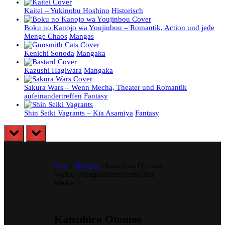
Kaitei – Yukinobu Hoshino
Historisch
Boku no Kanojo wa Youjinbou – Romantik, Action und jede
Menge Chaos
Mangas
Kenichi Sonoda
Mangaka
Kazushi Hagiwara
Mangaka
Sakura Wars – Wenn Mecha, Theater und Romantik
aufeinandertreffen
Fantasy
Shin Seiki Vagrants – Kia Asamiya
Fantasy
prev
next
Start
/
Mangas
/ Katsuhiro Otomos
Werke (Mangazeichner und ihre
Werke 1)
Katsuhiro Otomos