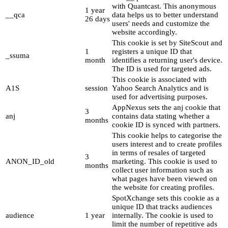
with Quantcast. This anonymous
1 year
__qca
data helps us to better understand
26 days
users' needs and customize the
website accordingly.
This cookie is set by SiteScout and
1
registers a unique ID that
_ssuma
month
identifies a returning user's device.
The ID is used for targeted ads.
This cookie is associated with
A1S
session
Yahoo Search Analytics and is
used for advertising purposes.
AppNexus sets the anj cookie that
3
anj
contains data stating whether a
months
cookie ID is synced with partners.
This cookie helps to categorise the
users interest and to create profiles
in terms of resales of targeted
3
ANON_ID_old
marketing. This cookie is used to
months
collect user information such as
what pages have been viewed on
the website for creating profiles.
SpotXchange sets this cookie as a
unique ID that tracks audiences
audience
1 year
internally. The cookie is used to
limit the number of repetitive ads