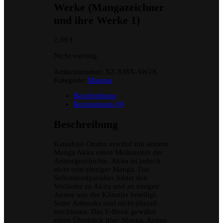
Werke (Mangazeichner
und ihre Werke 1)
2,99
€
Nicht vorrätig
Artikelnummer:
XZ-XI8X-SW1K
Kategorie:
Mangas
Beschreibung
Rezensionen (0)
Beschreibung
Katsuhiro Otomo erschuf mit seinem
Manga Akira einen Meilenstein der
Animegeschichte. Akira ist jedoch
nicht sein einziger Manga. Das
Selbstmordparadies bildet den
Vorläufer zu Akira und an einigen
Anime war der Künstler beteiligt.
Seine Artbooks sind nicht überall
erschienen. Das E-Book gewährt
einen Überblick über Manga, Anime