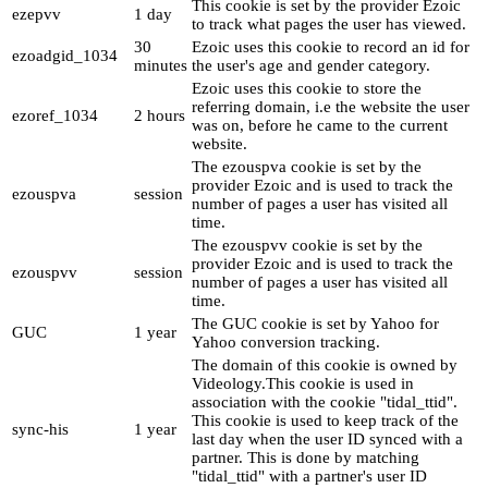
This cookie is set by the provider Ezoic
ezepvv
1 day
to track what pages the user has viewed.
30
Ezoic uses this cookie to record an id for
ezoadgid_1034
minutes
the user's age and gender category.
Ezoic uses this cookie to store the
referring domain, i.e the website the user
ezoref_1034
2 hours
was on, before he came to the current
website.
The ezouspva cookie is set by the
provider Ezoic and is used to track the
ezouspva
session
number of pages a user has visited all
time.
The ezouspvv cookie is set by the
provider Ezoic and is used to track the
ezouspvv
session
number of pages a user has visited all
time.
The GUC cookie is set by Yahoo for
GUC
1 year
Yahoo conversion tracking.
The domain of this cookie is owned by
Videology.This cookie is used in
association with the cookie "tidal_ttid".
This cookie is used to keep track of the
sync-his
1 year
last day when the user ID synced with a
partner. This is done by matching
"tidal_ttid" with a partner's user ID