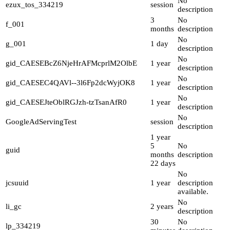
No
ezux_tos_334219
session
description
3
No
f_001
months
description
No
g_001
1 day
description
No
gid_CAESEBcZ6NjeHrAFMcprlM2OlbE
1 year
description
No
gid_CAESEC4QAVl--3l6Fp2dcWyjOK8
1 year
description
No
gid_CAESEJteOblRGJzh-tzTsanAfR0
1 year
description
No
GoogleAdServingTest
session
description
1 year
5
No
guid
months
description
22 days
No
jcsuuid
1 year
description
available.
No
li_gc
2 years
description
30
No
lp_334219