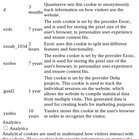
Quantserve sets this cookie to anonymously
3
d
track information on how visitors use the
months
website.
The ezds cookie is set by the provider Ezoic,
and is used for storing the pixel size of the
ezds
7 years
user's browser, to personalize user experience
and ensure content fits.
2
Ezoic uses this cookie to split test different
ezoab_1034
hours
features and functionality.
The ezohw cookie is set by the provider Ezoic,
and is used for storing the pixel size of the
ezohw
7 years
user's browser, to personalize user experience
and ensure content fits.
This cookie is set by the provider Delta
projects. This cookie is used to track the
individual sessions on the website, which
guid2
1 year
allows the website to compile statistical data
from multiple visits. This generated data is
used for creating leads for marketing purposes.
10
Yandex stores this cookie in the user's browser
yuidss
years
in order to recognize the visitor.
Analytics
Analytics
Analytical cookies are used to understand how visitors interact with
the website. These cookies help provide information on metrics the