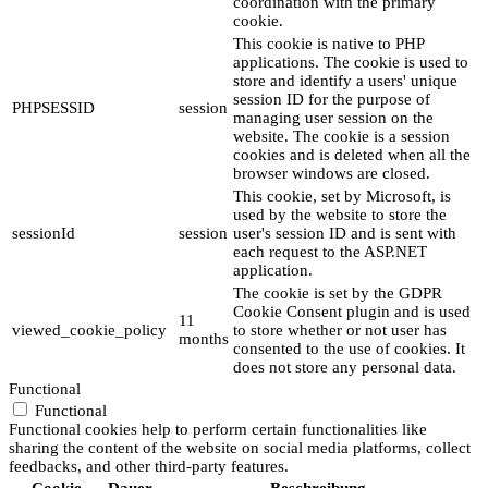
coordination with the primary
cookie.
This cookie is native to PHP
applications. The cookie is used to
store and identify a users' unique
session ID for the purpose of
PHPSESSID
session
managing user session on the
website. The cookie is a session
cookies and is deleted when all the
browser windows are closed.
This cookie, set by Microsoft, is
used by the website to store the
sessionId
session
user's session ID and is sent with
each request to the ASP.NET
application.
The cookie is set by the GDPR
Cookie Consent plugin and is used
11
viewed_cookie_policy
to store whether or not user has
months
consented to the use of cookies. It
does not store any personal data.
Functional
Functional
Functional cookies help to perform certain functionalities like
sharing the content of the website on social media platforms, collect
feedbacks, and other third-party features.
Cookie
Dauer
Beschreibung