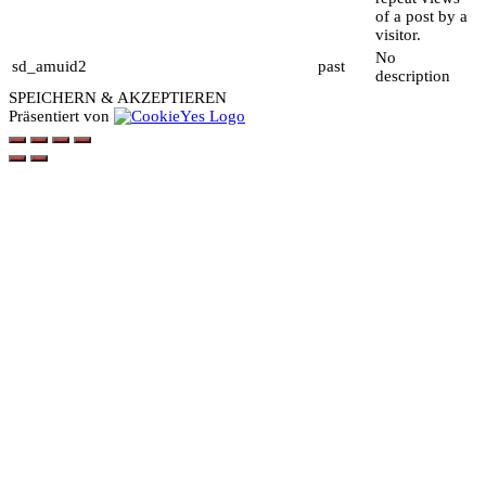
of a post by a
visitor.
No
sd_amuid2
past
description
SPEICHERN & AKZEPTIEREN
Präsentiert von