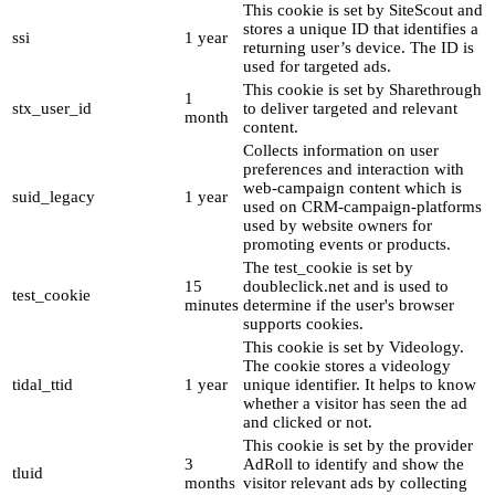
This cookie is set by SiteScout and
stores a unique ID that identifies a
ssi
1 year
returning user’s device. The ID is
used for targeted ads.
This cookie is set by Sharethrough
1
stx_user_id
to deliver targeted and relevant
month
content.
Collects information on user
preferences and interaction with
web-campaign content which is
suid_legacy
1 year
used on CRM-campaign-platforms
used by website owners for
promoting events or products.
The test_cookie is set by
15
doubleclick.net and is used to
test_cookie
minutes
determine if the user's browser
supports cookies.
This cookie is set by Videology.
The cookie stores a videology
tidal_ttid
1 year
unique identifier. It helps to know
whether a visitor has seen the ad
and clicked or not.
This cookie is set by the provider
3
AdRoll to identify and show the
tluid
months
visitor relevant ads by collecting