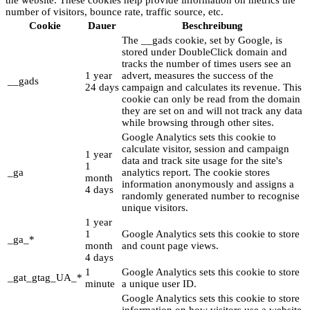
number of visitors, bounce rate, traffic source, etc.
Cookie
Dauer
Beschreibung
The __gads cookie, set by Google, is
stored under DoubleClick domain and
tracks the number of times users see an
1 year
advert, measures the success of the
__gads
24 days
campaign and calculates its revenue. This
cookie can only be read from the domain
they are set on and will not track any data
while browsing through other sites.
Google Analytics sets this cookie to
calculate visitor, session and campaign
1 year
data and track site usage for the site's
1
_ga
analytics report. The cookie stores
month
information anonymously and assigns a
4 days
randomly generated number to recognise
unique visitors.
1 year
1
Google Analytics sets this cookie to store
_ga_*
month
and count page views.
4 days
1
Google Analytics sets this cookie to store
_gat_gtag_UA_*
minute
a unique user ID.
Google Analytics sets this cookie to store
information on how visitors use a website