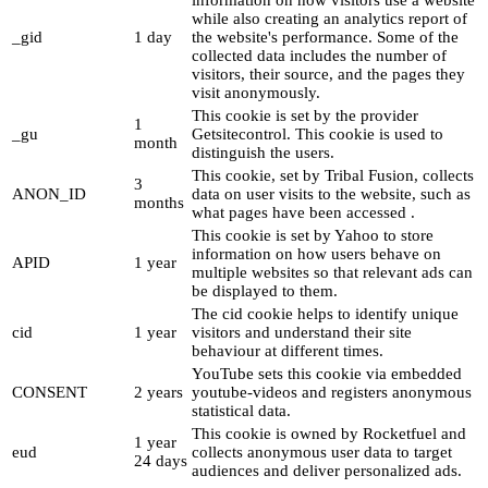
while also creating an analytics report of
_gid
1 day
the website's performance. Some of the
collected data includes the number of
visitors, their source, and the pages they
visit anonymously.
This cookie is set by the provider
1
_gu
Getsitecontrol. This cookie is used to
month
distinguish the users.
This cookie, set by Tribal Fusion, collects
3
ANON_ID
data on user visits to the website, such as
months
what pages have been accessed .
This cookie is set by Yahoo to store
information on how users behave on
APID
1 year
multiple websites so that relevant ads can
be displayed to them.
The cid cookie helps to identify unique
cid
1 year
visitors and understand their site
behaviour at different times.
YouTube sets this cookie via embedded
CONSENT
2 years
youtube-videos and registers anonymous
statistical data.
This cookie is owned by Rocketfuel and
1 year
eud
collects anonymous user data to target
24 days
audiences and deliver personalized ads.