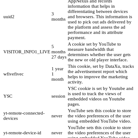
AppNexus and records
information that helps in
differentiating between devices
3
uuid2
and browsers. This information is
months
used to pick out ads delivered by
the platform and assess the ad
performance and its attribute
payment.
A cookie set by YouTube to
5
measure bandwidth that
VISITOR_INFO1_LIVE
months
determines whether the user gets
27 days
the new or old player interface.
This cookie, set by DataXu, tracks
1 year
the advertisement report which
wfivefivec
1
helps to improve the marketing
month
activity.
YSC cookie is set by Youtube and
is used to track the views of
YSC
session
embedded videos on Youtube
pages.
YouTube sets this cookie to store
yt-remote-connected-
never
the video preferences of the user
devices
using embedded YouTube video.
YouTube sets this cookie to store
yt-remote-device-id
never
the video preferences of the user
using embedded YouTube video.