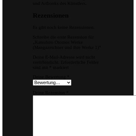
und Artbooks des Künstlers.
Rezensionen
Es gibt noch keine Rezensionen.
Schreibe die erste Rezension für
„Katsuhiro Otomos Werke
(Mangazeichner und ihre Werke 1)“
Deine E-Mail-Adresse wird nicht
veröffentlicht.
Erforderliche Felder
sind mit
*
markiert
Deine Bewertung
*
Deine Rezension
*