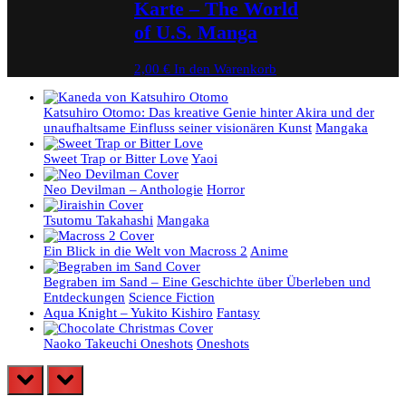
Karte – The World
of U.S. Manga
2,00
€
In den Warenkorb
Katsuhiro Otomo: Das kreative Genie hinter Akira und der
unaufhaltsame Einfluss seiner visionären Kunst
Mangaka
Sweet Trap or Bitter Love
Yaoi
Neo Devilman – Anthologie
Horror
Tsutomu Takahashi
Mangaka
Ein Blick in die Welt von Macross 2
Anime
Begraben im Sand – Eine Geschichte über Überleben und
Entdeckungen
Science Fiction
Aqua Knight – Yukito Kishiro
Fantasy
Naoko Takeuchi Oneshots
Oneshots
prev
next