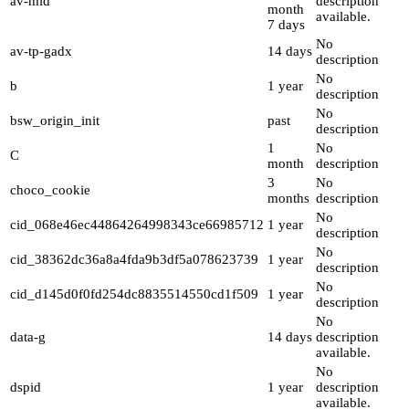
av-mid
description
month
available.
7 days
No
av-tp-gadx
14 days
description
No
b
1 year
description
No
bsw_origin_init
past
description
1
No
C
month
description
3
No
choco_cookie
months
description
No
cid_068e46ec44864264998343ce66985712
1 year
description
No
cid_38362dc36a8a4fda9b3df5a078623739
1 year
description
No
cid_d145d0f0fd254dc8835514550cd1f509
1 year
description
No
data-g
14 days
description
available.
No
dspid
1 year
description
available.