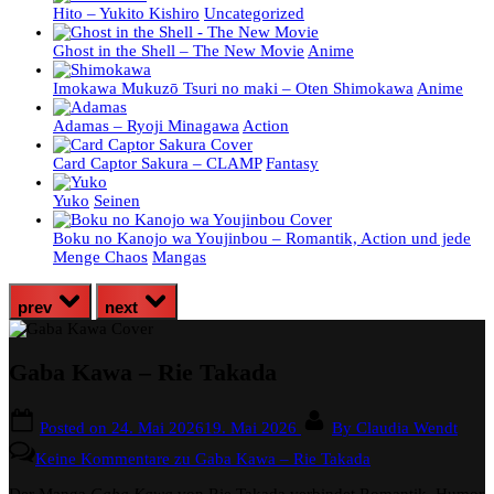
Hito – Yukito Kishiro
Uncategorized
Ghost in the Shell – The New Movie
Anime
Imokawa Mukuzō Tsuri no maki – Oten Shimokawa
Anime
Adamas – Ryoji Minagawa
Action
Card Captor Sakura – CLAMP
Fantasy
Yuko
Seinen
Boku no Kanojo wa Youjinbou – Romantik, Action und jede
Menge Chaos
Mangas
prev
next
Gaba Kawa – Rie Takada
Posted on
24. Mai 2026
19. Mai 2026
By
Claudia Wendt
Keine Kommentare
zu Gaba Kawa – Rie Takada