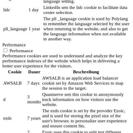
language setting.
LinkedIn sets the lidc cookie to facilitate data
lidc
1 day
center selection.
The pll _language cookie is used by Polylang
to remember the language selected by the user
pll_language
1 year
when returning to the website, and also to get
the language information when not available
in another way.
Performance
Performance
Performance cookies are used to understand and analyze the key
performance indexes of the website which helps in delivering a
better user experience for the visitors.
Cookie
Dauer
Beschreibung
AWSALB is an application load balancer
AWSALB
7 days
cookie set by Amazon Web Services to map
the session to the target.
Quantserve sets this cookie to anonymously
3
d
track information on how visitors use the
months
website.
The ezds cookie is set by the provider Ezoic,
and is used for storing the pixel size of the
ezds
7 years
user's browser, to personalize user experience
and ensure content fits.
2
Ezoic uses this cookie to split test different