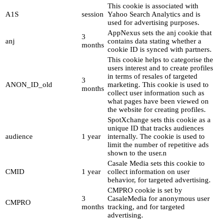
This cookie is associated with
A1S
session
Yahoo Search Analytics and is
used for advertising purposes.
AppNexus sets the anj cookie that
3
anj
contains data stating whether a
months
cookie ID is synced with partners.
This cookie helps to categorise the
users interest and to create profiles
in terms of resales of targeted
3
ANON_ID_old
marketing. This cookie is used to
months
collect user information such as
what pages have been viewed on
the website for creating profiles.
SpotXchange sets this cookie as a
unique ID that tracks audiences
audience
1 year
internally. The cookie is used to
limit the number of repetitive ads
shown to the user.n
Casale Media sets this cookie to
CMID
1 year
collect information on user
behavior, for targeted advertising.
CMPRO cookie is set by
3
CasaleMedia for anonymous user
CMPRO
months
tracking, and for targeted
advertising.