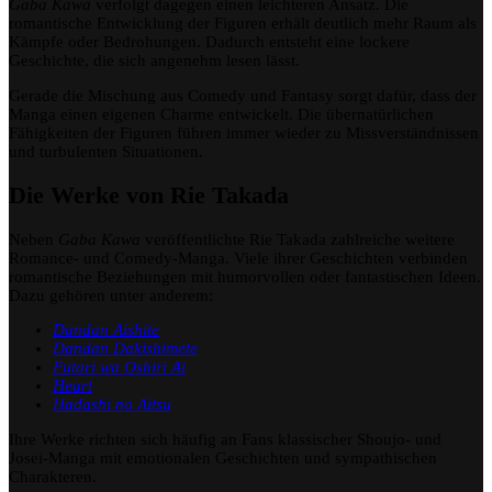
Gaba Kawa
verfolgt dagegen einen leichteren Ansatz. Die
romantische Entwicklung der Figuren erhält deutlich mehr Raum als
Kämpfe oder Bedrohungen. Dadurch entsteht eine lockere
Geschichte, die sich angenehm lesen lässt.
Gerade die Mischung aus Comedy und Fantasy sorgt dafür, dass der
Manga einen eigenen Charme entwickelt. Die übernatürlichen
Fähigkeiten der Figuren führen immer wieder zu Missverständnissen
und turbulenten Situationen.
Die Werke von Rie Takada
Neben
Gaba Kawa
veröffentlichte Rie Takada zahlreiche weitere
Romance- und Comedy-Manga. Viele ihrer Geschichten verbinden
romantische Beziehungen mit humorvollen oder fantastischen Ideen.
Dazu gehören unter anderem:
Dandan Aishite
Dandan Dakishimete
Futari wa Oshiri Ai
Heart
Hadashi no Aitsu
Ihre Werke richten sich häufig an Fans klassischer Shoujo- und
Josei-Manga mit emotionalen Geschichten und sympathischen
Charakteren.