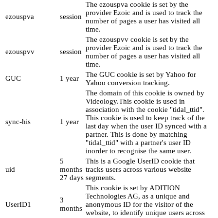
The ezouspva cookie is set by the
provider Ezoic and is used to track the
ezouspva
session
number of pages a user has visited all
time.
The ezouspvv cookie is set by the
provider Ezoic and is used to track the
ezouspvv
session
number of pages a user has visited all
time.
The GUC cookie is set by Yahoo for
GUC
1 year
Yahoo conversion tracking.
The domain of this cookie is owned by
Videology.This cookie is used in
association with the cookie "tidal_ttid".
This cookie is used to keep track of the
sync-his
1 year
last day when the user ID synced with a
partner. This is done by matching
"tidal_ttid" with a partner's user ID
inorder to recognise the same user.
5
This is a Google UserID cookie that
uid
months
tracks users across various website
27 days
segments.
This cookie is set by ADITION
Technologies AG, as a unique and
3
UserID1
anonymous ID for the visitor of the
months
website, to identify unique users across