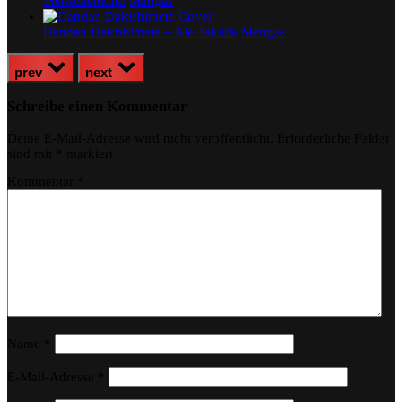
Menschenkind
Mangas
Dandan Dakishimete – Rie Takada
Mangas
prev
next
Schreibe einen Kommentar
Deine E-Mail-Adresse wird nicht veröffentlicht.
Erforderliche Felder
sind mit
*
markiert
Kommentar
*
Name
*
E-Mail-Adresse
*