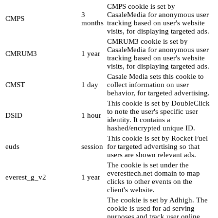
CMPS cookie is set by
3
CasaleMedia for anonymous user
CMPS
months
tracking based on user's website
visits, for displaying targeted ads.
CMRUM3 cookie is set by
CasaleMedia for anonymous user
CMRUM3
1 year
tracking based on user's website
visits, for displaying targeted ads.
Casale Media sets this cookie to
CMST
1 day
collect information on user
behavior, for targeted advertising.
This cookie is set by DoubleClick
to note the user's specific user
DSID
1 hour
identity. It contains a
hashed/encrypted unique ID.
This cookie is set by Rocket Fuel
euds
session
for targeted advertising so that
users are shown relevant ads.
The cookie is set under the
everesttech.net domain to map
everest_g_v2
1 year
clicks to other events on the
client's website.
The cookie is set by Adhigh. The
cookie is used for ad serving
purposes and track user online