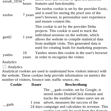
ezoab_1034
hours
features and functionality.
The ezohw cookie is set by the provider Ezoic,
and is used for storing the pixel size of the
ezohw
7 years
user's browser, to personalize user experience
and ensure content fits.
This cookie is set by the provider Delta
projects. This cookie is used to track the
individual sessions on the website, which
guid2
1 year
allows the website to compile statistical data
from multiple visits. This generated data is
used for creating leads for marketing purposes.
10
Yandex stores this cookie in the user's browser
yuidss
years
in order to recognize the visitor.
Analytics
Analytics
Analytical cookies are used to understand how visitors interact with
the website. These cookies help provide information on metrics the
number of visitors, bounce rate, traffic source, etc.
Cookie
Dauer
Beschreibung
The __gads cookie, set by Google, is
stored under DoubleClick domain and
tracks the number of times users see an
1 year
advert, measures the success of the
__gads
24 days
campaign and calculates its revenue. This
cookie can only be read from the domain