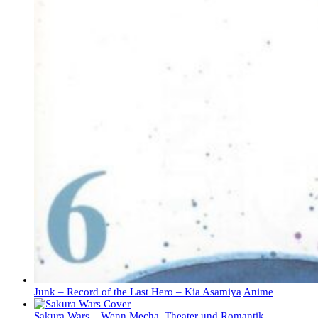
Junk – Record of the Last Hero – Kia Asamiya
Anime
Sakura Wars – Wenn Mecha, Theater und Romantik