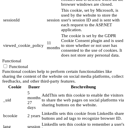
browser windows are closed.
This cookie, set by Microsoft, is
used by the website to store the
sessionId
session
user's session ID and is sent with
each request to the ASP.NET
application.
The cookie is set by the GDPR
Cookie Consent plugin and is used
11
viewed_cookie_policy
to store whether or not user has
months
consented to the use of cookies. It
does not store any personal data.
Functional
Functional
Functional cookies help to perform certain functionalities like
sharing the content of the website on social media platforms, collect
feedbacks, and other third-party features.
Cookie
Dauer
Beschreibung
5
AddThis sets this cookie to enable the visitors
months
_uid
to share the web pages on social platforms via
27
sharing buttons on the website.
days
LinkedIn sets this cookie from LinkedIn share
bcookie
2 years
buttons and ad tags to recognize browser ID.
LinkedIn sets this cookie to remember a user's
lang
session