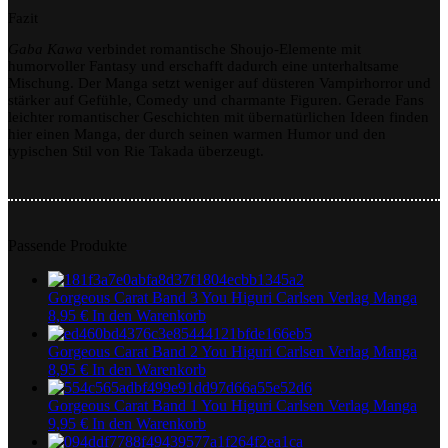
Fazit
Gaba Kawa
verbindet romantische Shoujo-Elemente mit
humorvoller Fantasy und erschafft dadurch eine unterhaltsame
Mischung. Der Manga setzt weniger auf düsteren Vampirhorror und
stärker auf Gefühle, Comedy und charmante Figuren. Gerade Fans
leichter romantischer Geschichten mit übernatürlichen Ideen finden
hier einen Manga, der durch seinen warmen Humor und den
typischen Stil von Rie Takada überzeugt.
Passende Produkte
Gorgeous Carat Band 3 You Higuri Carlsen Verlag Manga
8,95
€
In den Warenkorb
Gorgeous Carat Band 2 You Higuri Carlsen Verlag Manga
8,95
€
In den Warenkorb
Gorgeous Carat Band 1 You Higuri Carlsen Verlag Manga
9,95
€
In den Warenkorb