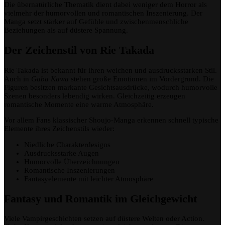
Die übernatürliche Thematik dient dabei weniger dem Horror als
vielmehr der humorvollen und romantischen Inszenierung. Der
Manga setzt stärker auf Gefühle und zwischenmenschliche
Beziehungen als auf düstere Spannung.
Der Zeichenstil von Rie Takada
Rie Takada ist bekannt für ihren weichen und ausdrucksstarken Stil.
Auch in
Gaba Kawa
stehen große Emotionen im Vordergrund. Die
Figuren besitzen markante Gesichtsausdrücke, wodurch humorvolle
Szenen besonders lebendig wirken. Gleichzeitig erzeugen
romantische Momente eine warme Atmosphäre.
Vor allem Fans klassischer Shoujo-Manga erkennen schnell typische
Elemente ihres Zeichenstils wieder:
Niedliche Charakterdesigns
Ausdrucksstarke Augen
Humorvolle Überzeichnungen
Romantische Inszenierungen
Fantasyelemente mit leichter Atmosphäre
Fantasy und Romantik im Gleichgewicht
Viele Vampirgeschichten setzen auf düstere Welten oder Action.