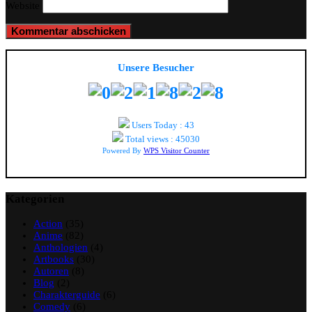
Website
Unsere Besucher
Users Today : 43
Total views : 45030
Powered By
WPS Visitor Counter
Kategorien
Action
(35)
Anime
(82)
Anthologien
(4)
Artbooks
(30)
Autoren
(8)
Blog
(2)
Charakterguide
(6)
Comedy
(6)