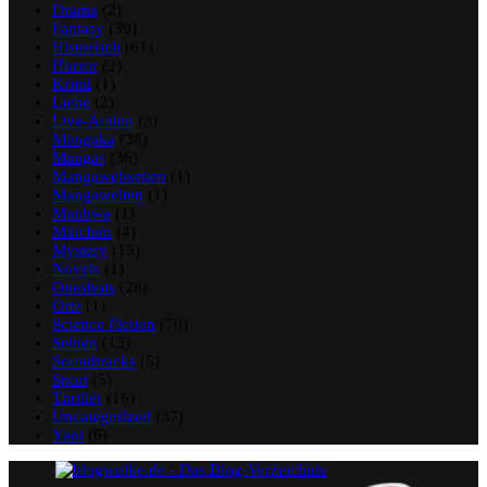
Drama
(2)
Fantasy
(39)
Historisch
(61)
Horror
(2)
Krimi
(1)
Liebe
(2)
Live-Action
(3)
Mangaka
(38)
Mangas
(36)
Mangawebseiten
(1)
Mangawelten
(1)
Manhwa
(1)
Märchen
(4)
Mystery
(15)
Novels
(1)
Oneshots
(28)
Orte
(1)
Science Fiction
(70)
Seinen
(13)
Soundtracks
(5)
Sport
(5)
Thriller
(16)
Uncategorized
(37)
Yaoi
(6)