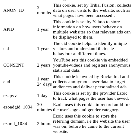
This cookie, set by Tribal Fusion, collects
3
ANON_ID
data on user visits to the website, such as
months
what pages have been accessed .
This cookie is set by Yahoo to store
information on how users behave on
APID
1 year
multiple websites so that relevant ads can
be displayed to them.
The cid cookie helps to identify unique
cid
1 year
visitors and understand their site
behaviour at different times.
YouTube sets this cookie via embedded
CONSENT
2 years
youtube-videos and registers anonymous
statistical data.
This cookie is owned by Rocketfuel and
1 year
eud
collects anonymous user data to target
24 days
audiences and deliver personalized ads.
This cookie is set by the provider Ezoic
ezepvv
1 day
to track what pages the user has viewed.
30
Ezoic uses this cookie to record an id for
ezoadgid_1034
minutes
the user's age and gender category.
Ezoic uses this cookie to store the
referring domain, i.e the website the user
ezoref_1034
2 hours
was on, before he came to the current
website.