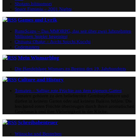
Shotaro Ishinomori
Space Fantasia – 2001 Nights
Games und Lyrik
RuneScape – Das MMORPG, das seit über zwei Jahrzehnten
Millionen Spieler begeistert
Chiisana Obake – Acchi Socchi Kocchi
Codemasters
Mein Wismarblog
Die Handelslage Wismars zu Beginn des 19. Jahrhunderts
Culture and History
Tomaten – Saftige rote Früchte aus dem eigenen Garten
Tomaten gehören zu den beliebtesten Gemüsepflanzen und
dürfen in keinem Garten oder auf keinem Balkon fehlen. Die
leuchtend roten Früchte überzeugen durch ihren aromatischen
Geschmack und ihre Vielseitigkeit in der Küche.
Schreibabenteuer
Wünsche und Bestreben