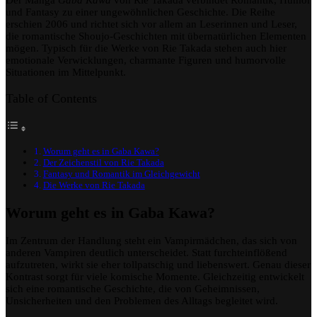
Der Manga
Gaba Kawa
von Rie Takada verbindet Romantik, Humor
und Fantasy zu einer ungewöhnlichen Geschichte. Die Reihe
erschien 2006 und richtet sich vor allem an Leserinnen und Leser,
die romantische Shoujo-Geschichten mit übernatürlichen Elementen
mögen. Typisch für die Werke von Rie Takada stehen auch hier
emotionale Verwicklungen, charmante Figuren und humorvolle
Situationen im Mittelpunkt.
Table of Contents
Worum geht es in Gaba Kawa?
Der Zeichenstil von Rie Takada
Fantasy und Romantik im Gleichgewicht
Die Werke von Rie Takada
Worum geht es in Gaba Kawa?
Im Zentrum der Handlung steht ein Vampirmädchen, das sich von
anderen Vampiren deutlich unterscheidet. Statt furchteinflößend
aufzutreten, wirkt sie eher tollpatschig und liebenswert. Genau dieser
Kontrast sorgt für viele komische Momente. Gleichzeitig entwickelt
sich eine romantische Geschichte, die von Geheimnissen,
Unsicherheiten und den Problemen des Alltags begleitet wird.