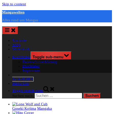
Skip to content
Mangawelten
Alles rund um Mangas
Startseite
Shop
Warenkorb
Rechtliches
Toggle sub-menu
Datenschutzerklärung
Disclaimer
Impressum
Artikel
0,00 €
Menu Cart
Toggle search form
Suchen nach:
Goseki Kojima
Mangaka