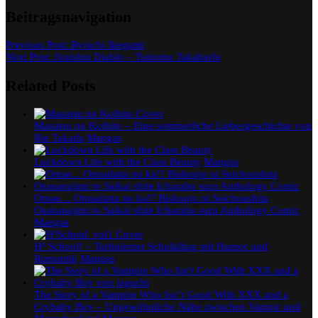
Beitragsnavigation
Previous Post:
Ryoichi Ikegami
Next Post:
Jiraishin Diablo – Tsutomu Takahashi
Related Posts
Manatsu no Koibito – Eine sommerliche Liebesgeschichte von
Rie Takada
Mangas
Lockdown Life with the Class Beauty
Mangas
Omae… Onnadatta no ka!? Bishoujo ni Seichoushita
Osananajimi to Saikai shite Icharabu suru Anthology Comic
Mangas
H³ School! – Turbulenter Schulalltag mit Humor und
Romantik
Mangas
The Story of a Vampire Who Isn’t Good With XXX and a
Crybaby Boy – Ungewöhnliche Nähe zwischen Vampir und