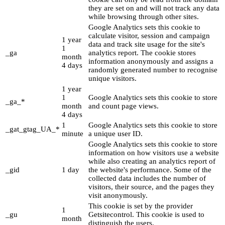
they are set on and will not track any data
while browsing through other sites.
Google Analytics sets this cookie to
calculate visitor, session and campaign
1 year
data and track site usage for the site's
1
_ga
analytics report. The cookie stores
month
information anonymously and assigns a
4 days
randomly generated number to recognise
unique visitors.
1 year
1
Google Analytics sets this cookie to store
_ga_*
month
and count page views.
4 days
1
Google Analytics sets this cookie to store
_gat_gtag_UA_*
minute
a unique user ID.
Google Analytics sets this cookie to store
information on how visitors use a website
while also creating an analytics report of
_gid
1 day
the website's performance. Some of the
collected data includes the number of
visitors, their source, and the pages they
visit anonymously.
This cookie is set by the provider
1
_gu
Getsitecontrol. This cookie is used to
month
distinguish the users.