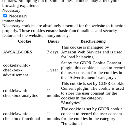
cookies. But opting out of some of these cookies may affect your
browsing experience.
Necessary
Necessary
immer aktiv
Necessary cookies are absolutely essential for the website to function
properly. These cookies ensure basic functionalities and security
features of the website, anonymously.
Cookie
Dauer
Beschreibung
This cookie is managed by
AWSALBCORS
7 days
Amazon Web Services and is used
for load balancing.
Set by the GDPR Cookie Consent
cookielawinfo-
plugin, this cookie is used to record
checkbox-
1 year
the user consent for the cookies in
advertisement
the "Advertisement" category .
This cookie is set by GDPR Cookie
Consent plugin. The cookie is used
cookielawinfo-
11
to store the user consent for the
checkbox-analytics
months
cookies in the category
"Analytics".
The cookie is set by GDPR cookie
cookielawinfo-
11
consent to record the user consent
checkbox-functional
months
for the cookies in the category
"Functional".