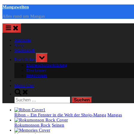
Skip
Mangawelten
to
Alles rund um Mangas
content
Startseite
Shop
Warenkorb
Toggle
Rechtliches
sub-
Datenschutzerklärung
menu
Disclaimer
Impressum
Menu Cart
Toggle
search
Suchen
form
nach:
Ribon – Ein Fenster in die Welt der Shojo-Manga
Mangas
Rokumonson Rock
Seinen