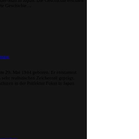
der-Man in Japan. Die Geschichte erschien
Die Geschichte…
zu
tare
Ryoichi
Ikegami
m 29. Mai 1944 geboren. Er entstammt
sehr realistischen Zeichenstil geprägt.
hizen in der Präfektur Fukui in Japan
zu