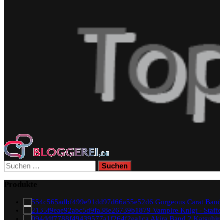
Suchen
nach:
Produkte
Gorgeous Carat Band
Vampire Knigt - Staf
Akira Band 2 Katsuhi