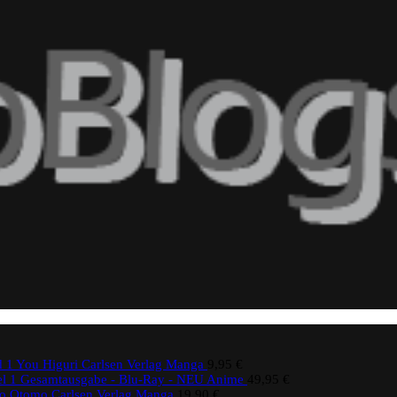
 1 You Higuri Carlsen Verlag Manga
9,95
€
fel 1 Gesamtausgabe - Blu-Ray - NEU Anime
49,95
€
ro Otomo Carlsen Verlag Manga
19,90
€