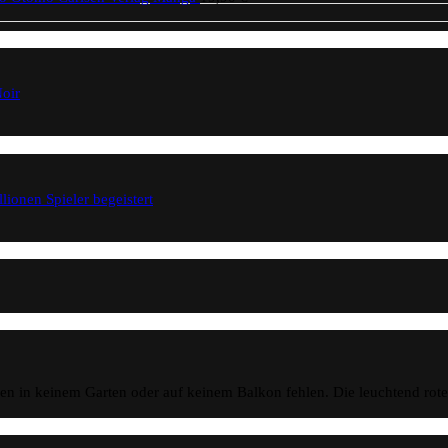
oir
onen Spieler begeistert
n in keinem Garten oder auf keinem Balkon fehlen. Die leuchtend rot