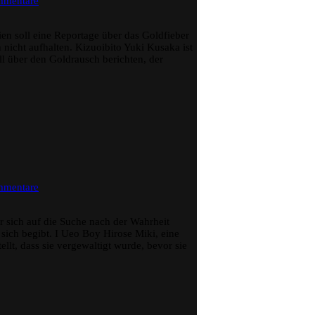
mmentare
Kizuoibito
–
Ryoichi
ilien soll eine Reportage über das Goldfieber
Ikegami
 nicht aufhalten. Kizuoibito Yuki Kusaka ist
oll über den Goldrausch berichten, der
zu
mmentare
I
Ueo
Boy
r sich auf die Suche nach der Wahrheit
–
sich begibt. I Ueo Boy Hirose Miki, eine
Ryoichi
ellt, dass sie vergewaltigt wurde, bevor sie
Ikegami