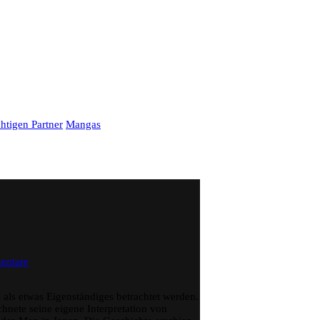
tigen Partner
Mangas
zu
entare
Spider-
Man
–
als etwas Eigenständiges betrachtet werden.
Ryoichi
nete seine eigene Interpretation von
Ikegami