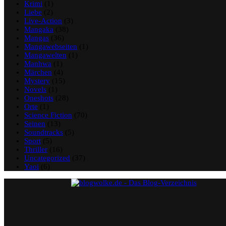
Krimi
(1)
Liebe
(2)
Live-Action
(3)
Mangaka
(38)
Mangas
(36)
Mangawebseiten
(1)
Mangawelten
(1)
Manhwa
(1)
Märchen
(4)
Mystery
(15)
Novels
(1)
Oneshots
(28)
Orte
(1)
Science Fiction
(70)
Seinen
(13)
Soundtracks
(5)
Sport
(5)
Thriller
(16)
Uncategorized
(37)
Yaoi
(6)