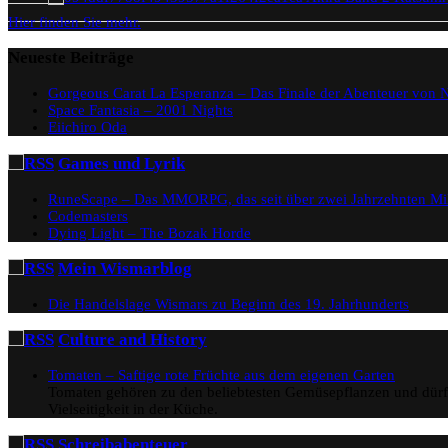
Hier finden Sie mehr.
Neueste Beiträge
Gorgeous Carat La Esperanza – Das Finale der Abenteuer von N
Space Fantasia – 2001 Nights
Eiichiro Oda
Games und Lyrik
RuneScape – Das MMORPG, das seit über zwei Jahrzehnten Milli
Codemasters
Dying Light – The Bozak Horde
Mein Wismarblog
Die Handelslage Wismars zu Beginn des 19. Jahrhunderts
Culture and History
Tomaten – Saftige rote Früchte aus dem eigenen Garten
Tomaten gehören zu den beliebtesten Gemüsepflanzen und dürfe
Vielseitigkeit in der Küche.
Schreibabenteuer