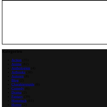
Ryoichi
Ikegami”
Kategorien
Action
(35)
Anime
(82)
Anthologien
(4)
Artbooks
(30)
Autoren
(8)
Blog
(2)
Charakterguide
(6)
Comedy
(6)
Drama
(2)
Fantasy
(39)
Historisch
(61)
Horror
(2)