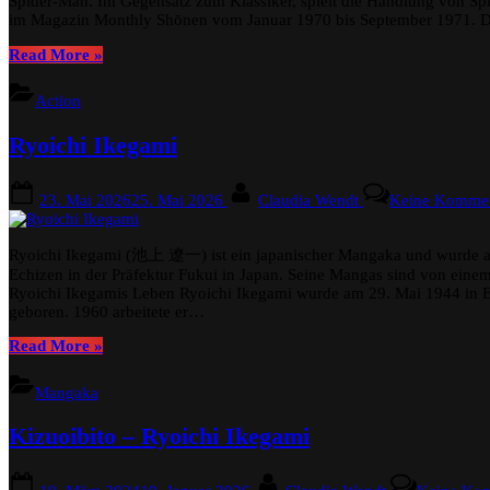
Spider-Man. Im Gegensatz zum Klassiker, spielt die Handlung von Spi
im Magazin Monthly Shōnen vom Januar 1970 bis September 1971. 
“Spider-
Read More
»
Man
–
Action
Ryoichi
Ikegami”
Ryoichi Ikegami
Posted
By
23. Mai 2026
25. Mai 2026
Claudia Wendt
Keine Kommen
on
Ryoichi Ikegami (池上 遼一) ist ein japanischer Mangaka und wurde a
Echizen in der Präfektur Fukui in Japan. Seine Mangas sind von einem 
Ryoichi Ikegamis Leben Ryoichi Ikegami wurde am 29. Mai 1944 in Ec
geboren. 1960 arbeitete er…
“Ryoichi
Read More
»
Ikegami”
Mangaka
Kizuoibito – Ryoichi Ikegami
Posted
By