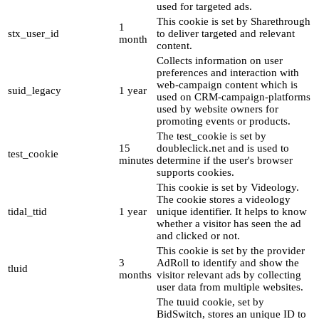
used for targeted ads.
This cookie is set by Sharethrough
1
stx_user_id
to deliver targeted and relevant
month
content.
Collects information on user
preferences and interaction with
web-campaign content which is
suid_legacy
1 year
used on CRM-campaign-platforms
used by website owners for
promoting events or products.
The test_cookie is set by
15
doubleclick.net and is used to
test_cookie
minutes
determine if the user's browser
supports cookies.
This cookie is set by Videology.
The cookie stores a videology
tidal_ttid
1 year
unique identifier. It helps to know
whether a visitor has seen the ad
and clicked or not.
This cookie is set by the provider
3
AdRoll to identify and show the
tluid
months
visitor relevant ads by collecting
user data from multiple websites.
The tuuid cookie, set by
BidSwitch, stores an unique ID to