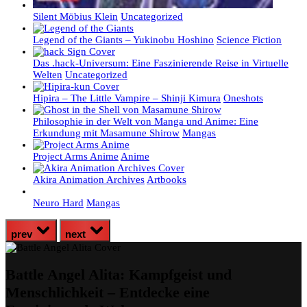
Silent Möbius Klein
Uncategorized
Legend of the Giants – Yukinobu Hoshino
Science Fiction
Das .hack-Universum: Eine Faszinierende Reise in Virtuelle
Welten
Uncategorized
Hipira – The Little Vampire – Shinji Kimura
Oneshots
Philosophie in der Welt von Manga und Anime: Eine
Erkundung mit Masamune Shirow
Mangas
Project Arms Anime
Anime
Akira Animation Archives
Artbooks
Neuro Hard
Mangas
prev
next
Battle Angel Alita: Kampfgeist und
Menschlichkeit – Entdecke eine