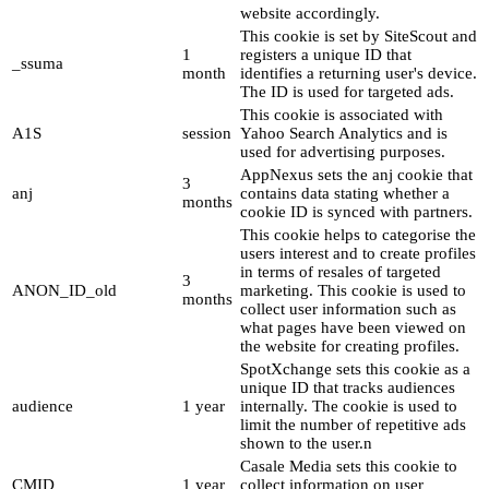
website accordingly.
This cookie is set by SiteScout and
1
registers a unique ID that
_ssuma
month
identifies a returning user's device.
The ID is used for targeted ads.
This cookie is associated with
A1S
session
Yahoo Search Analytics and is
used for advertising purposes.
AppNexus sets the anj cookie that
3
anj
contains data stating whether a
months
cookie ID is synced with partners.
This cookie helps to categorise the
users interest and to create profiles
in terms of resales of targeted
3
ANON_ID_old
marketing. This cookie is used to
months
collect user information such as
what pages have been viewed on
the website for creating profiles.
SpotXchange sets this cookie as a
unique ID that tracks audiences
audience
1 year
internally. The cookie is used to
limit the number of repetitive ads
shown to the user.n
Casale Media sets this cookie to
CMID
1 year
collect information on user