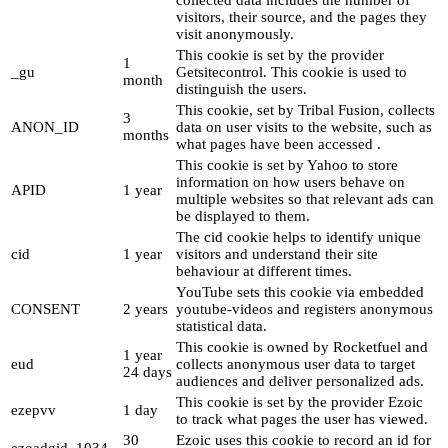
collected data includes the number of
visitors, their source, and the pages they
visit anonymously.
This cookie is set by the provider
1
_gu
Getsitecontrol. This cookie is used to
month
distinguish the users.
This cookie, set by Tribal Fusion, collects
3
ANON_ID
data on user visits to the website, such as
months
what pages have been accessed .
This cookie is set by Yahoo to store
information on how users behave on
APID
1 year
multiple websites so that relevant ads can
be displayed to them.
The cid cookie helps to identify unique
cid
1 year
visitors and understand their site
behaviour at different times.
YouTube sets this cookie via embedded
CONSENT
2 years
youtube-videos and registers anonymous
statistical data.
This cookie is owned by Rocketfuel and
1 year
eud
collects anonymous user data to target
24 days
audiences and deliver personalized ads.
This cookie is set by the provider Ezoic
ezepvv
1 day
to track what pages the user has viewed.
30
Ezoic uses this cookie to record an id for