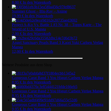
8,00
€
In den Warenkorb
Summer Ghost – Blu-Ray – Anime
19,99
€
In den Warenkorb
Project A-Ko Vs. Battle 1 #3 Nr. 38 – Topps Karte – The
World of U.S. Manga
2,00
€
In den Warenkorb
Angel Sanctuary Pearls Band 3 Kaori Yuki Carlsen Verlag
Manga
12,00
€
In den Warenkorb
Weitere Produkte aus dem Shop
Gorgeous Carat Band 3 You Higuri Carlsen Verlag Manga
8,95
€
In den Warenkorb
Gorgeous Carat Band 2 You Higuri Carlsen Verlag Manga
8,95
€
In den Warenkorb
Gorgeous Carat Band 1 You Higuri Carlsen Verlag Manga
9,95
€
In den Warenkorb