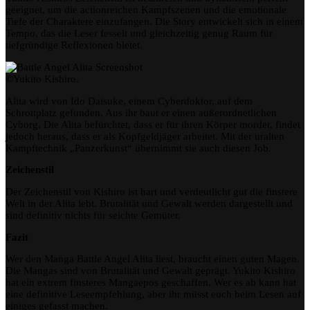
geeignet, um die actionreichen Kampfszenen und die emotionale
Tiefe der Charaktere einzufangen. Die Story entwickelt sich in einem
Tempo, das die Leser fesselt und gleichzeitig genug Raum für
tiefgründige Reflexionen bietet.
©Yukito Kishiro.
Alita wird von Ido Daisuke, einem Cyberdoktor, auf dem
Schrottplatz gefunden. Aus ihr baut er einen außerordnetlichen
Cyborg. Die Alita befürchtet, dass er für ihren Körper mordet, findet
jedoch heraus, dass er als Kopfgeldjäger arbeitet. Mit der uralten
Kampftechnik „Panzerkunst“ übernimmt sie auch diesen Job.
Zeichenstil
Der Zeichenstil von Kishiro ist hart und verdeutlicht gut die finstere
Welt in der Alita lebt. Brutalität und Gewalt werden dargestellt und
sind definitiv nichts für seichte Gemüter.
Fazit
Wer den Manga Battle Angel Alita liest, braucht einen guten Magen.
Die Mangas sind von Brutalität und Gewalt geprägt. Yukito Kishiro
hat ein extrem finsteres Mangaepos geschaffen. Wer es ab kann hat
eine definitive Leseempfehlung, aber ihr müsst euch beim Lesen auf
einiges gefasst machen.