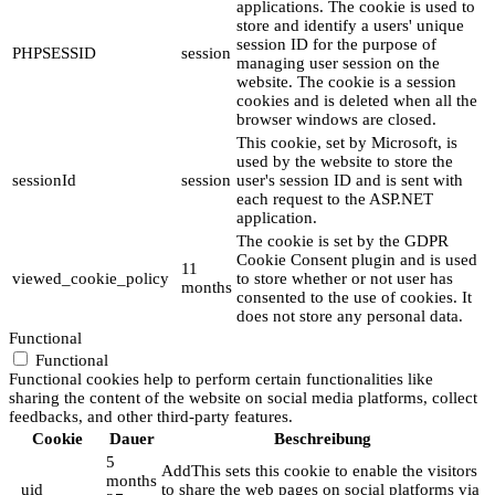
applications. The cookie is used to
store and identify a users' unique
session ID for the purpose of
PHPSESSID
session
managing user session on the
website. The cookie is a session
cookies and is deleted when all the
browser windows are closed.
This cookie, set by Microsoft, is
used by the website to store the
sessionId
session
user's session ID and is sent with
each request to the ASP.NET
application.
The cookie is set by the GDPR
Cookie Consent plugin and is used
11
viewed_cookie_policy
to store whether or not user has
months
consented to the use of cookies. It
does not store any personal data.
Functional
Functional
Functional cookies help to perform certain functionalities like
sharing the content of the website on social media platforms, collect
feedbacks, and other third-party features.
Cookie
Dauer
Beschreibung
5
AddThis sets this cookie to enable the visitors
months
_uid
to share the web pages on social platforms via