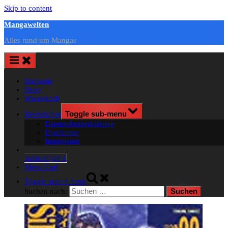
Skip to content
Mangawelten
Alles rund um Mangas
Startseite
Shop
Warenkorb
Rechtliches
Toggle sub-menu
Datenschutzerklärung
Disclaimer
Impressum
Artikel
0,00 €
Menu Cart
Toggle search form
Suchen nach: