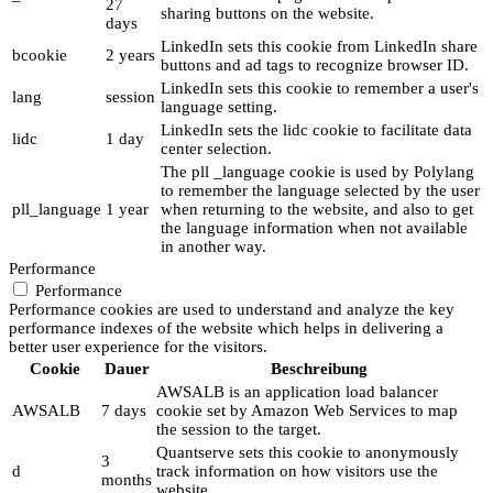
27
sharing buttons on the website.
days
LinkedIn sets this cookie from LinkedIn share
bcookie
2 years
buttons and ad tags to recognize browser ID.
LinkedIn sets this cookie to remember a user's
lang
session
language setting.
LinkedIn sets the lidc cookie to facilitate data
lidc
1 day
center selection.
The pll _language cookie is used by Polylang
to remember the language selected by the user
pll_language
1 year
when returning to the website, and also to get
the language information when not available
in another way.
Performance
Performance
Performance cookies are used to understand and analyze the key
performance indexes of the website which helps in delivering a
better user experience for the visitors.
Cookie
Dauer
Beschreibung
AWSALB is an application load balancer
AWSALB
7 days
cookie set by Amazon Web Services to map
the session to the target.
Quantserve sets this cookie to anonymously
3
d
track information on how visitors use the
months
website.