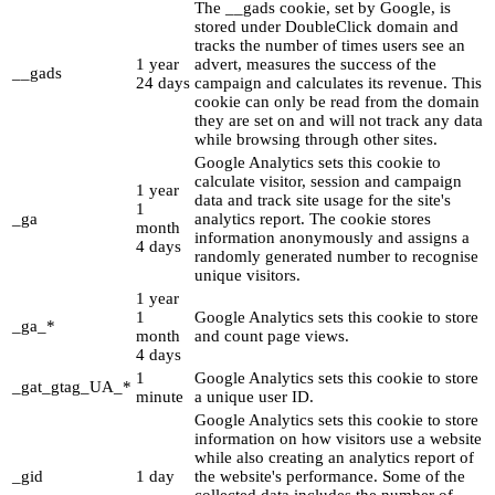
The __gads cookie, set by Google, is
stored under DoubleClick domain and
tracks the number of times users see an
1 year
advert, measures the success of the
__gads
24 days
campaign and calculates its revenue. This
cookie can only be read from the domain
they are set on and will not track any data
while browsing through other sites.
Google Analytics sets this cookie to
calculate visitor, session and campaign
1 year
data and track site usage for the site's
1
_ga
analytics report. The cookie stores
month
information anonymously and assigns a
4 days
randomly generated number to recognise
unique visitors.
1 year
1
Google Analytics sets this cookie to store
_ga_*
month
and count page views.
4 days
1
Google Analytics sets this cookie to store
_gat_gtag_UA_*
minute
a unique user ID.
Google Analytics sets this cookie to store
information on how visitors use a website
while also creating an analytics report of
_gid
1 day
the website's performance. Some of the