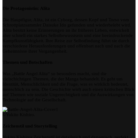
Die Protagonistin: Alita
Die Hauptfigur, Alita, ist ein Cyborg, dessen Kopf und Torso vom
Schrottplatzsammler Daisuke Ido gefunden und wiederbelebt wird.
Alita besitzt keine Erinnerungen an ihr früheres Leben, entwickelt
aber schnell ein starkes Selbstbewusstsein und eine beeindruckende
Kampfkunstfähigkeit. Ihre Reise zur Selbstfindung führt sie durch
verschiedene Herausforderungen und offenbart nach und nach die
Geheimnisse ihrer Vergangenheit.
Themen und Botschaften
Was „Battle Angel Alita“ so besonders macht, sind die
vielschichtigen Themen, die der Manga behandelt. Es geht um
Identität, Menschlichkeit und die Frage, was es wirklich bedeutet,
menschlich zu sein. Die Geschichte wirft auch einen kritischen Blick
auf Themen wie soziale Ungerechtigkeit und die Auswirkungen von
Technologie auf die Gesellschaft.
©Yukito Kishiro.
Zeichenstil und Storytelling
Yukito Kishiros Zeichenstil ist detailreich und dynamisch, perfekt