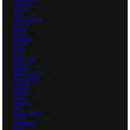
Artbooks
(30)
Autoren
(8)
Blog
(2)
Charakterguide
(6)
Comedy
(6)
Drama
(2)
Fantasy
(39)
Historisch
(61)
Horror
(2)
Krimi
(1)
Liebe
(2)
Live-Action
(3)
Mangaka
(38)
Mangas
(36)
Mangawebseiten
(1)
Mangawelten
(1)
Manhwa
(1)
Märchen
(4)
Mystery
(15)
Novels
(1)
Oneshots
(28)
Orte
(1)
Science Fiction
(70)
Seinen
(13)
Soundtracks
(5)
Sport
(5)