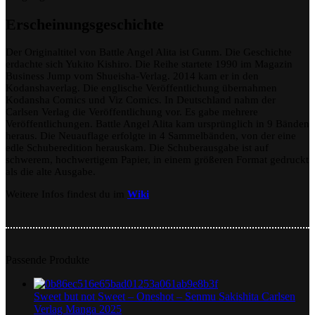
Erscheinungsgeschichte
Der Originaltitel von Battle Angel Alita ist Gunm. Die Geschichte
erdachte sich Yukito Kishiro. Die Reihe startete 1990 im Magazin
Business Jump vom Shueisha-Verlag. 2014 kam er in den
Kodanshaverlag. Die englische Veröffentlichung übernahmen
Kodansha Comics und Viz Comics. In Deutschland nahm der
Carlsen Verlag die Veröffentlichung vor. Es gabe mehrere
Veröffentlichungen. Battle Angel Alita kam ursprünglich in 9 Bänden
heraus. Die Neuauflage erfolgte in 4 Sammelbänden, von der eine
edle Schuberedition herauskam. Die Schuberausgabe ist auf
schwerem, hochwertigem Papier, in einem größeren Format gedruckt
als die alte Ausgabe.
Weitere Infos findest du im
Wiki
Passende Produkte
Sweet but not Sweet – Oneshot – Senmu Sakishita Carlsen
Verlag Manga 2025