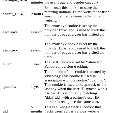
ezoadgid_1034
minutes
the user's age and gender category.
Ezoic uses this cookie to store the
referring domain, i.e the website the user
ezoref_1034
2 hours
was on, before he came to the current
website.
The ezouspva cookie is set by the
provider Ezoic and is used to track the
ezouspva
session
number of pages a user has visited all
time.
The ezouspvv cookie is set by the
provider Ezoic and is used to track the
ezouspvv
session
number of pages a user has visited all
time.
The GUC cookie is set by Yahoo for
GUC
1 year
Yahoo conversion tracking.
The domain of this cookie is owned by
Videology.This cookie is used in
association with the cookie "tidal_ttid".
This cookie is used to keep track of the
sync-his
1 year
last day when the user ID synced with a
partner. This is done by matching
"tidal_ttid" with a partner's user ID
inorder to recognise the same user.
5
This is a Google UserID cookie that
uid
months
tracks users across various website