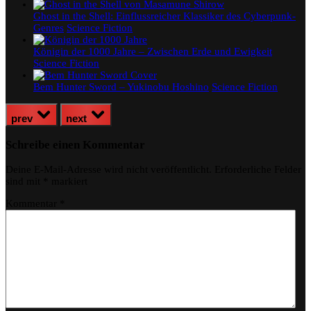
Ghost in the Shell: Einflussreicher Klassiker des Cyberpunk-
Genres
Science Fiction
Königin der 1000 Jahre – Zwischen Erde und Ewigkeit
Science Fiction
Bem Hunter Sword – Yukinobu Hoshino
Science Fiction
prev
next
Schreibe einen Kommentar
Deine E-Mail-Adresse wird nicht veröffentlicht.
Erforderliche Felder
sind mit
*
markiert
Kommentar
*