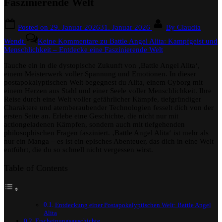
Faszinierende Welt
Posted on
29. Januar 2026
31. Januar 2026
By
Claudia
Wendt
Keine Kommentare
zu Battle Angel Alita: Kampfgeist und
Menschlichkeit – Entdecke eine Faszinierende Welt
Tauche ein in die dystopische Zukunft von ‚Battle Angel Alita‘,
einem Meisterwerk voller Spannung und Emotionen. In dieser
postapokalyptischen Welt begegnest du Alita, einem Cyborg mit
einem Herzen aus Stahl und einer Seele voller Menschlichkeit. Ihre
Reise durch eine Welt voller gefährlicher Kämpfe, tiefgründiger
Charaktere und atemberaubender Technologien fesselt dich von der
ersten Seite an. Erlebe eine Geschichte, die nicht nur mit
actiongeladenen Kämpfen, sondern auch mit tiefgehenden
philosophischen Fragen fasziniert. ‚Battle Angel Alita‘ ist mehr als
nur ein Manga – es ist ein episches Abenteuer, das dich in eine Welt
entführt, die du so schnell nicht vergessen wirst.
Table of Contents
Entdeckung einer Postapokalyptischen Welt: Battle Angel
Alita
Erscheinungsgeschichte