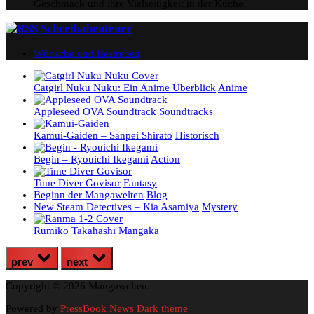
Geschmack und ihre Vielseitigkeit in der Küche.
Schreibabenteuer
Wünsche und Bestreben
Catgirl Nuku Nuku: Ein Anime Überblick
Anime
Appleseed OVA Soundtrack
Soundtracks
Kamui-Gaiden – Sanpei Shirato
Historisch
Begin – Ryouichi Ikegami
Action
Time Diver Govisor
Fantasy
Beginn der Mangawelten
Blog
New Steam Detectives – Kia Asamiya
Mystery
Rumiko Takahashi
Mangaka
prev
next
Copyright © 2026 Mangawelten.
Powered by
PressBook News Dark theme