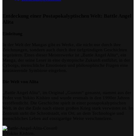
Entdeckung einer Postapokalyptischen Welt: Battle Angel
Alita
Einleitung
In der Welt der Mangas gibt es Werke, die nicht nur durch ihre
Zeichnungen, sondern auch durch ihre tiefgründigen Geschichten
begeistern. Eines dieser Meisterwerke ist „Battle Angel Alita“, ein
Manga, der seine Leser in eine dystopische Zukunft entführt, in der
Cyborgs, menschliche Emotionen und philosophische Fragen eine
faszinierende Symbiose eingehen.
Die Welt von Alita
„Battle Angel Alita“, im Original „Gunnm“ genannt, stammt aus der
Feder von Yukito Kishiro und wurde erstmals in den 1990er Jahren
veröffentlicht. Die Geschichte spielt in einer postapokalyptischen
Welt, in der die Erde nach einem großen Krieg stark verwüstet ist. Im
Zentrum steht die Schrottstadt, ein Ort, an dem Technologie und
menschliches Leben auf einzigartige Weise verschmelzen.
©Yukito Kishiro.