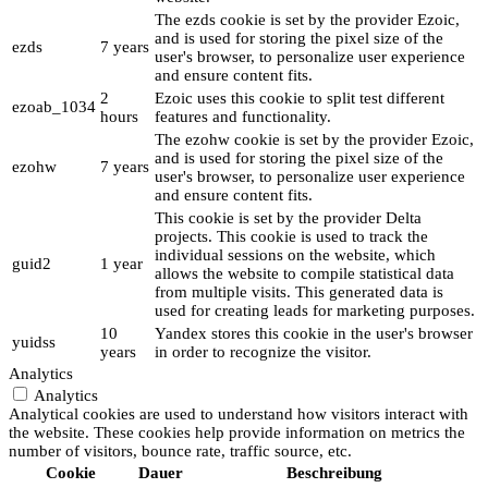
The ezds cookie is set by the provider Ezoic,
and is used for storing the pixel size of the
ezds
7 years
user's browser, to personalize user experience
and ensure content fits.
2
Ezoic uses this cookie to split test different
ezoab_1034
hours
features and functionality.
The ezohw cookie is set by the provider Ezoic,
and is used for storing the pixel size of the
ezohw
7 years
user's browser, to personalize user experience
and ensure content fits.
This cookie is set by the provider Delta
projects. This cookie is used to track the
individual sessions on the website, which
guid2
1 year
allows the website to compile statistical data
from multiple visits. This generated data is
used for creating leads for marketing purposes.
10
Yandex stores this cookie in the user's browser
yuidss
years
in order to recognize the visitor.
Analytics
Analytics
Analytical cookies are used to understand how visitors interact with
the website. These cookies help provide information on metrics the
number of visitors, bounce rate, traffic source, etc.
Cookie
Dauer
Beschreibung