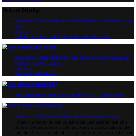
Neueste Beiträge
Gorgeous Carat La Esperanza – Das Finale der Abenteuer von
Noir
D-Live!!
Bubblegum Crisis: Ein Cyberpunk-Animeklassiker
Games und Lyrik
RuneScape – Das MMORPG, das seit über zwei Jahrzehnten
Millionen Spieler begeistert
Blue Fire
Apex Legends Mobile
Mein Wismarblog
Die Handelslage Wismars zu Beginn des 19. Jahrhunderts
Culture and History
Tomaten – Saftige rote Früchte aus dem eigenen Garten
Tomaten gehören zu den beliebtesten Gemüsepflanzen und
dürfen in keinem Garten oder auf keinem Balkon fehlen. Die
leuchtend roten Früchte überzeugen durch ihren aromatischen