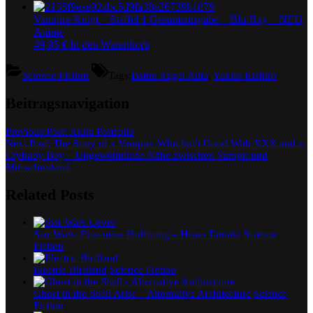
Vampire Knigt – Staffel 1 Gesamtausgabe – Blu-Ray – NEU
Anime
49,95
€
In den Warenkorb
Science Fiction
Tags:
Battle Angel Alita
,
Yukito Kishiro
Beitragsnavigation
Previous Post:
Akira Portfolio
Next Post:
The Story of a Vampire Who Isn’t Good With XXX and a
Crybaby Boy – Ungewöhnliche Nähe zwischen Vampir und
Menschenkind
Related Posts
Star Wars: Eine neue Hoffnung – Hisao Tamaki
Science
Fiction
Electric Birdland
Science Fiction
Ghost in the Shell Arise – Alternative Architecture
Science
Fiction