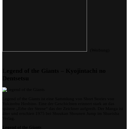
(Werbung)
Legend of the Giants – Kyojintachi no
Dentsetsu
Legend of the Giants ist eine Sammlung von Short Stories von
Yukinobu Hoshino. Eine der Geschichten erinnert stark an das
spätere „Erbe der Sterne“ das der Zeichner aufgreift. Der Manga ist
älter und erschien 1975 bei Shuukan Shounen Jump im Shueisha
Verlag.
Legend of the Giants