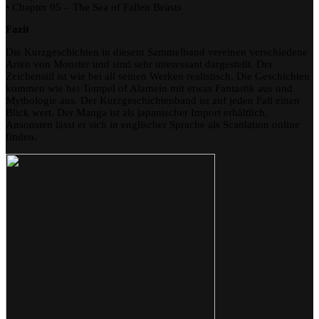
• Chapter 05 – The Sea of Fallen Beasts
Fazit
Die Kurzgeschichten in diesem Sammelband vereinen verschiedene
Arten von Monster und sind sehr interessant dargestellt. Der
Zeichenstil ist wie bei all seinen Werken realistisch. Die Geschichten
kommen wie bei Tempel of Alamein mit etwas Fantastik aus und
Mythologie aus. Der Kurzgeschichtenband ist auf jeden Fall einen
Blick wert. Der Manga ist als japanischer Import erhältlich.
Ansonsten lässt er sich in englischer Sprache als Scanlation online
finden.