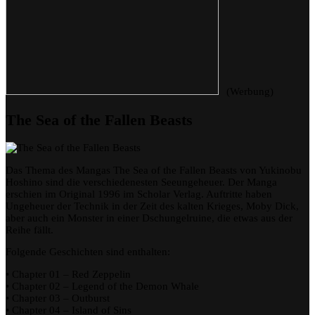
(Werbung)
The Sea of the Fallen Beasts
Das Thema des Mangas The Sea of the Fallen Beasts von Yukinobu
Hoshino sind die verschiedenesten Seeungeheuer. Der Manga
erschien im Original 1996 im Scholar Verlag. Auftritte haben
Ungeheuer der Technik in der Zeit des kalten Krieges, Moby Dick,
aber auch ein Monster in einer Dschungelruine, die etwas aus der
Reihe fällt.
Folgende Geschichten sind enthalten:
• Chapter 01 – Red Zeppelin
• Chapter 02 – Legend of the Demon Whale
• Chapter 03 – Outburst
• Chapter 04 – Island of Sins