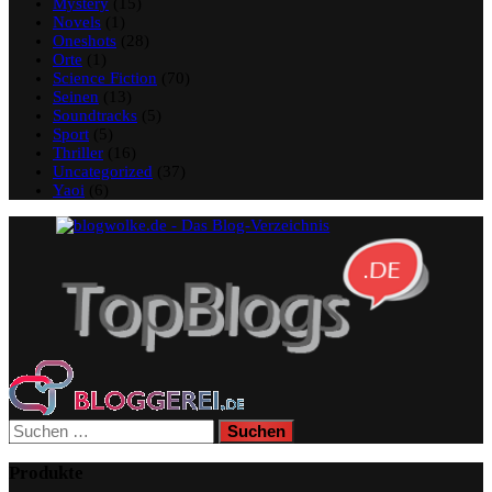
Mystery
(15)
Novels
(1)
Oneshots
(28)
Orte
(1)
Science Fiction
(70)
Seinen
(13)
Soundtracks
(5)
Sport
(5)
Thriller
(16)
Uncategorized
(37)
Yaoi
(6)
Suchen
nach:
Produkte