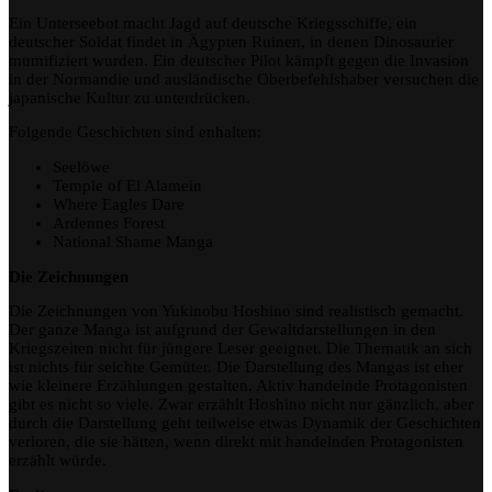
Ein Unterseebot macht Jagd auf deutsche Kriegsschiffe, ein
deutscher Soldat findet in Ägypten Ruinen, in denen Dinosaurier
mumifiziert wurden. Ein deutscher Pilot kämpft gegen die Invasion
in der Normandie und ausländische Oberbefehlshaber versuchen die
japanische Kultur zu unterdrücken.
Folgende Geschichten sind enhalten:
Seelöwe
Temple of El Alamein
Where Eagles Dare
Ardennes Forest
National Shame Manga
Die Zeichnungen
Die Zeichnungen von Yukinobu Hoshino sind realistisch gemacht.
Der ganze Manga ist aufgrund der Gewaltdarstellungen in den
Kriegszeiten nicht für jüngere Leser geeignet. Die Thematik an sich
ist nichts für seichte Gemüter. Die Darstellung des Mangas ist eher
wie kleinere Erzählungen gestalten. Aktiv handelnde Protagonisten
gibt es nicht so viele. Zwar erzählt Hoshino nicht nur gänzlich, aber
durch die Darstellung geht teilweise etwas Dynamik der Geschichten
verloren, die sie hätten, wenn direkt mit handelnden Protagonisten
erzählt würde.