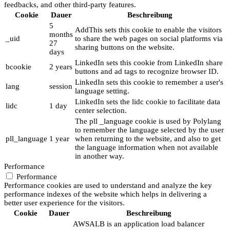
feedbacks, and other third-party features.
Cookie
Dauer
Beschreibung
5
AddThis sets this cookie to enable the visitors
months
_uid
to share the web pages on social platforms via
27
sharing buttons on the website.
days
LinkedIn sets this cookie from LinkedIn share
bcookie
2 years
buttons and ad tags to recognize browser ID.
LinkedIn sets this cookie to remember a user's
lang
session
language setting.
LinkedIn sets the lidc cookie to facilitate data
lidc
1 day
center selection.
The pll _language cookie is used by Polylang
to remember the language selected by the user
pll_language
1 year
when returning to the website, and also to get
the language information when not available
in another way.
Performance
Performance
Performance cookies are used to understand and analyze the key
performance indexes of the website which helps in delivering a
better user experience for the visitors.
Cookie
Dauer
Beschreibung
AWSALB is an application load balancer