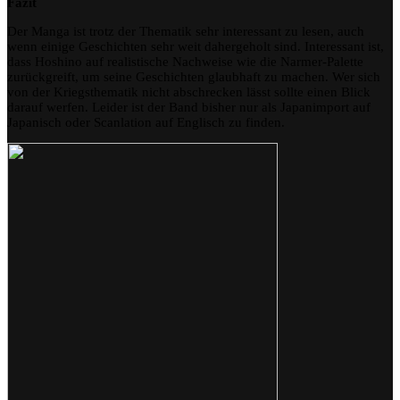
Fazit
Der Manga ist trotz der Thematik sehr interessant zu lesen, auch
wenn einige Geschichten sehr weit dahergeholt sind. Interessant ist,
dass Hoshino auf realistische Nachweise wie die Narmer-Palette
zurückgreift, um seine Geschichten glaubhaft zu machen. Wer sich
von der Kriegsthematik nicht abschrecken lässt sollte einen Blick
darauf werfen. Leider ist der Band bisher nur als Japanimport auf
Japanisch oder Scanlation auf Englisch zu finden.