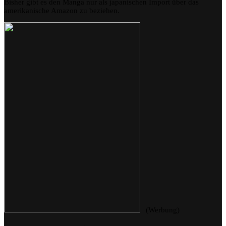
Bisher gibt es den Manga nur als japanischen Import über das
amerikanische Amazon zu beziehen.
(Werbung)