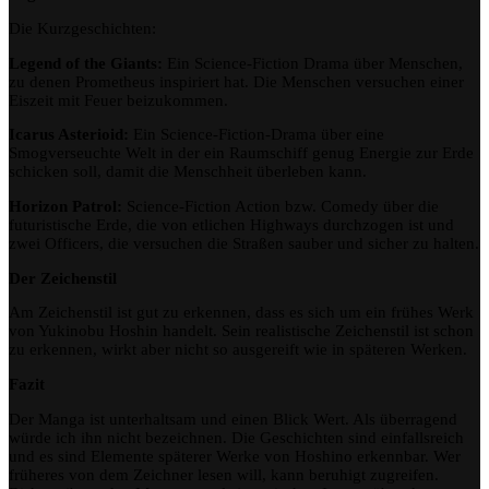
Die Kurzgeschichten:
Legend of the Giants:
Ein Science-Fiction Drama über Menschen,
zu denen Prometheus inspiriert hat. Die Menschen versuchen einer
Eiszeit mit Feuer beizukommen.
Icarus Asterioid:
Ein Science-Fiction-Drama über eine
Smogverseuchte Welt in der ein Raumschiff genug Energie zur Erde
schicken soll, damit die Menschheit überleben kann.
Horizon Patrol:
Science-Fiction Action bzw. Comedy über die
futuristische Erde, die von etlichen Highways durchzogen ist und
zwei Officers, die versuchen die Straßen sauber und sicher zu halten.
Der Zeichenstil
Am Zeichenstil ist gut zu erkennen, dass es sich um ein frühes Werk
von Yukinobu Hoshin handelt. Sein realistische Zeichenstil ist schon
zu erkennen, wirkt aber nicht so ausgereift wie in späteren Werken.
Fazit
Der Manga ist unterhaltsam und einen Blick Wert. Als überragend
würde ich ihn nicht bezeichnen. Die Geschichten sind einfallsreich
und es sind Elemente späterer Werke von Hoshino erkennbar. Wer
früheres von dem Zeichner lesen will, kann beruhigt zugreifen.