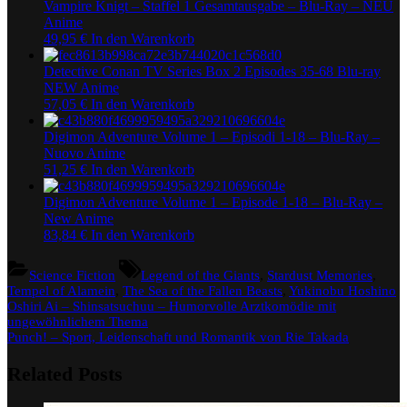
Vampire Knigt – Staffel 1 Gesamtausgabe – Blu-Ray – NEU
Anime
49,95
€
In den Warenkorb
Detective Conan TV Series Box 2 Episodes 35-68 Blu-ray
NEW Anime
57,05
€
In den Warenkorb
Digimon Adventure Volume 1 – Episodi 1-18 – Blu-Ray –
Nuovo Anime
51,25
€
In den Warenkorb
Digimon Adventure Volume 1 – Episode 1-18 – Blu-Ray –
New Anime
83,84
€
In den Warenkorb
Tags:
Science Fiction
Legend of the Giants
,
Stardust Memories
,
Tempel of Alamein
,
The Sea of the Fallen Beasts
,
Yukinobu Hoshino
Beitragsnavigation
Previous
Oshiri Ai – Shinsatsuchuu – Humorvolle Arztkomödie mit
Post:
ungewöhnlichem Thema
Next
Punch! – Sport, Leidenschaft und Romantik von Rie Takada
Post:
Related Posts