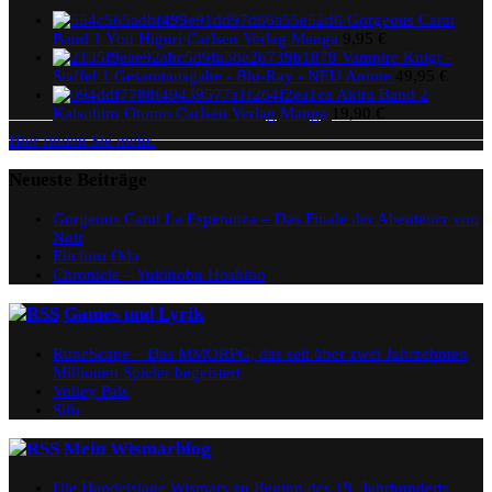
Gorgeous Carat
Band 1 You Higuri Carlsen Verlag Manga
9,95
€
Vampire Knigt -
Staffel 1 Gesamtausgabe - Blu-Ray - NEU Anime
49,95
€
Akira Band 2
Katsuhiro Otomo Carlsen Verlag Manga
19,90
€
Hier finden Sie mehr.
Neueste Beiträge
Gorgeous Carat La Esperanza – Das Finale der Abenteuer von
Noir
Eiichiro Oda
Chronicle – Yukinobu Hoshino
Games und Lyrik
RuneScape – Das MMORPG, das seit über zwei Jahrzehnten
Millionen Spieler begeistert
Volley Pals
Sifu
Mein Wismarblog
Die Handelslage Wismars zu Beginn des 19. Jahrhunderts