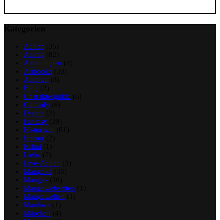
Kategorien
Action
(35)
Anime
(82)
Anthologien
(4)
Artbooks
(30)
Autoren
(8)
Blog
(2)
Charakterguide
(6)
Comedy
(6)
Drama
(2)
Fantasy
(39)
Historisch
(61)
Horror
(2)
Krimi
(1)
Liebe
(2)
Live-Action
(3)
Mangaka
(38)
Mangas
(36)
Mangawebseiten
(1)
Mangawelten
(1)
Manhwa
(1)
Märchen
(4)