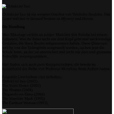
Chibiki no Iwa ist ein weiterer Oneshot von Yukinobu Hoshino. Das
Genre welches er diesmal bedient ist Mystery und Horror.
Die Handlung
Miss Mikanagi verliert als junges Mädchen ihre Familie bei einem
Erdbeben. Was ihr dabei nicht aus dem Kopf geht sind merkwürdige
Gestalten, die ihren Bruder mitgenommen haben. Diese Dämonen,
welche von der Todesgöttin ausgesandt wurden, suchen jetzt die
Schule heim, an der sie unterrichtet und nicht nur dort sind grausame
Todesfälle vorprogrammiert.
Hier finden sich auch zwei Kurzgeschichten, die bereits im
Sonderband der Reihe von Professor Munakata ihren Auftritt hatten.
Folgende Geschichten sind enthalten:
Chibiki no Iwa (2002)
The Yomi Vortex (2002)
The Hisame (2004)
Chigaeshi-no-Tama (2004)
The Marebito Mask (1995)
The Earthian Woman (1993)