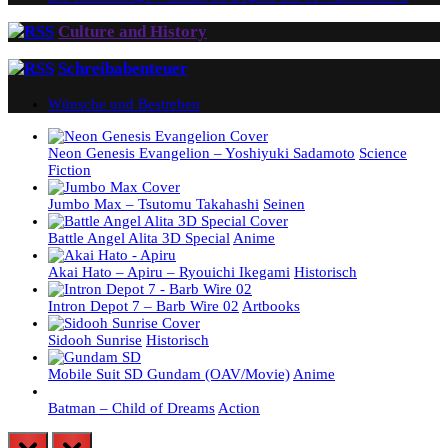
Culture and History
Schreibabenteuer
Wünsche und Bestreben
Neon Genesis Evangelion – Yoshiyuki Sadamoto
Science
Fiction
Jumbo Max – Tsutomu Takahashi
Seinen
Battle Angel Alita 3D Special
Anime
Akai Hato – Apiru – Ryouichi Ikegami
Historisch
Intron Depot 7 – Barb Wire 02
Artbooks
Sidooh Sunrise
Historisch
Mobile Suit SD Gundam (OAV/Movie)
Anime
Batman – Child of Dreams
Action
prev
next