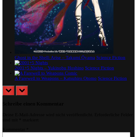
Ghost in the Shell: Arise – Takumi Ōyama
Science Fiction
2001+5 Nights – Yukinobu Hoshino
Science Fiction
A Farewell to Weapons – Katsuhiro Otomo
Science Fiction
prev
next
Schreibe einen Kommentar
Deine E-Mail-Adresse wird nicht veröffentlicht.
Erforderliche Felder
sind mit
*
markiert
Kommentar
*