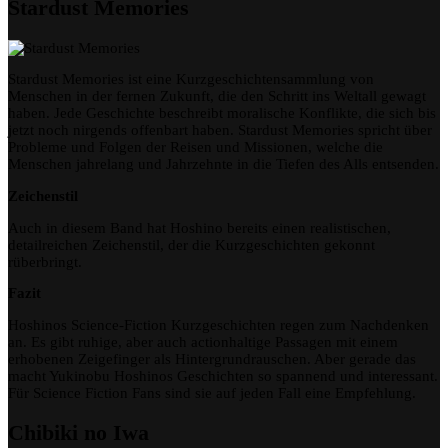
Stardust Memories
Stardust Memories ist eine Kurzgeschichtensammlung von
Menschen in der fernen Zukunft, die den Schritt ins Weltall gewagt
haben. Jede Geschichte beschreibt moralische Konflikte, die sich bis
jetzt noch nirgends offenbart haben. Stardust Memories spricht über
Probleme und Folgen der Reisen und Missionen, welche die
Menschen jahrelang und Jahrzehnte in die Tiefen des Alls entsenden.
Zeichenstil
Auch in diesem Band hat Hoshino bereits einen realistischen,
detailreichen Zeichenstil, der die Kurzgeschichten gekonnt
rüberbringt.
Fazit
Hoshinos Science-Fiction Kurzgeschichten regen zum Nachdenken
an. Es gibt ruhige, aber auch actionhaltige Passagen mit einem
erhobenen Zeigefinger als Hintergrundrauschen. Aber gerade das
macht Yukinobu Hoshinos Geschichten so spannend und interessant.
Für Science Fiction Fans sind sie auf jeden Fall eine Empfehlung.
Chibiki no Iwa