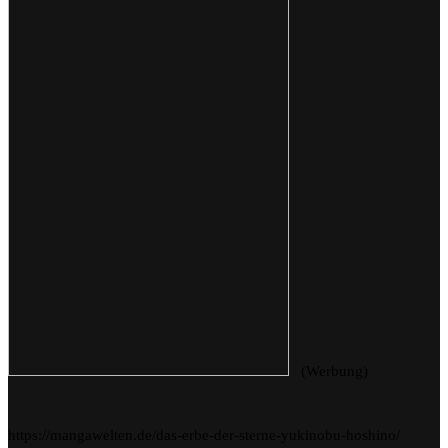
(Werbung)
https://mangawelten.de/das-erbe-der-sterne-yukinobu-hoshino/