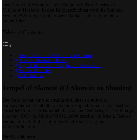
Der Tempel of Alamein ist ein Manga mit Short Stories von
Hoshino
Yukinobu Hoshino. In den Kurzgeschichten wird die Zeit des
Oneshots
zweiten Weltkrieges, mit teilweise fantastischen Elementen,
thematisiert.
Table of Contents
Tempel of Alamein (El Alamein no Shinden)
The Sea of the Fallen Beasts
Legend of the Giants – Kyojintachi no Dentsetsu
Stardust Memories
Chibiki no Iwa
Tempel of Alamein (El Alamein no Shinden)
Die Geschichten sind so strukturiert, dass sie teilweise
Fantasyelemente enthalten. Hoshino zeigt aber auch realistischere
Geschichten mit der Brutalität des zweiten Weltkrieges. Der Manga
erschien 1998 im Scholar Verlag. 2000 brachte ihn Media Factory
heraus und 2003 übernahm der Gentosha Verlag die
Veröffentlichung.
Die Geschichten