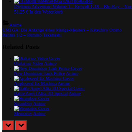
Digimon Adventure Volume 1 – Episodi 1-18 – Blu-Ray – Nu
51,25
€
In den Warenkorb
Anime
Beitragsnavigation
Previous
UMI GA: Die Anfänge eines Manga-Meisters – Katsuhiro Otomo
Post:
Next
Ranma 1/2 – Rumiko Takahashi
Post:
Related Posts
Otaku no Video
Anime
New Dominion Tank Police
Anime
Appleseed Ex Machina
Anime
Battle Angel Alita 3D Special
Anime
Steamboy
Anime
Memories
Anime
prev
next