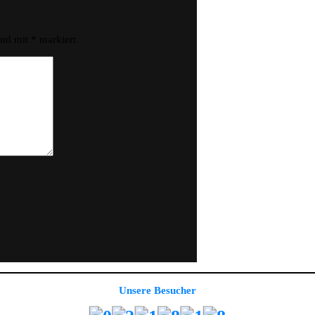
ind mit
*
markiert
Unsere Besucher