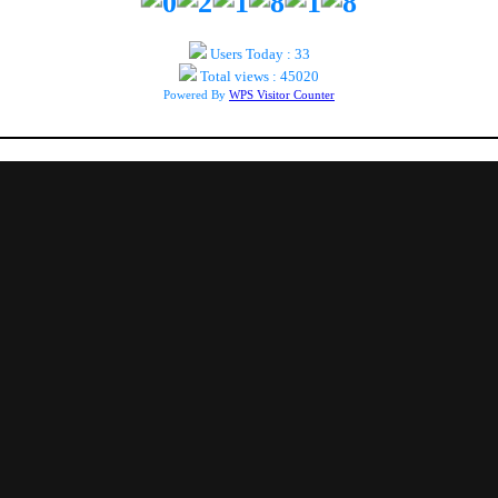
Users Today : 33
Total views : 45020
Powered By
WPS Visitor Counter