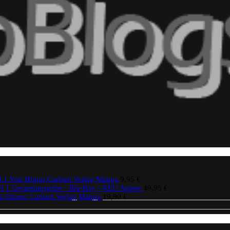
 1 You Higuri Carlsen Verlag Manga
9,95
€
fel 1 Gesamtausgabe - Blu-Ray - NEU Anime
49,95
€
ro Otomo Carlsen Verlag Manga
19,90
€