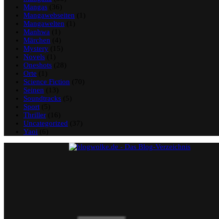
Mangas
(36)
Mangawebseiten
(1)
Mangawelten
(1)
Manhwa
(1)
Märchen
(4)
Mystery
(15)
Novels
(1)
Oneshots
(28)
Orte
(1)
Science Fiction
(70)
Seinen
(13)
Soundtracks
(5)
Sport
(5)
Thriller
(16)
Uncategorized
(37)
Yaoi
(6)