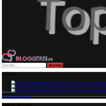
Suchen
nach:
Produkte
Gorgeous Carat Band
Vampire Knigt - Staf
Akira Band 2 Katsuhi
Hier finden Sie mehr.
Neueste Beiträge