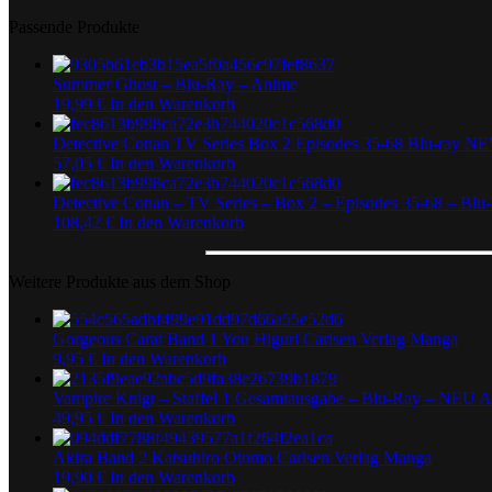
Passende Produkte
Summer Ghost – Blu-Ray – Anime
19,99
€
In den Warenkorb
Detective Conan TV Series Box 2 Episodes 35-68 Blu-ray 
57,05
€
In den Warenkorb
Detective Conan – TV Series – Box 2 – Episodes 35-68 – Bl
108,42
€
In den Warenkorb
Weitere Produkte aus dem Shop
Gorgeous Carat Band 1 You Higuri Carlsen Verlag Manga
9,95
€
In den Warenkorb
Vampire Knigt – Staffel 1 Gesamtausgabe – Blu-Ray – NEU 
49,95
€
In den Warenkorb
Akira Band 2 Katsuhiro Otomo Carlsen Verlag Manga
19,90
€
In den Warenkorb