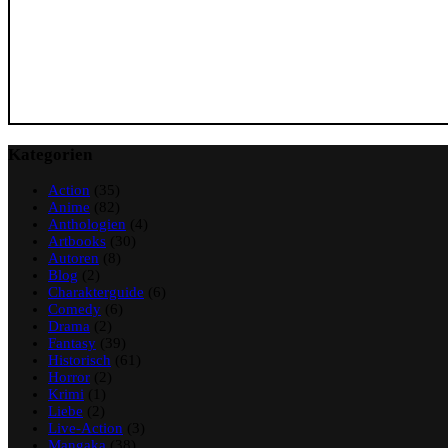
Kategorien
Action
(35)
Anime
(82)
Anthologien
(4)
Artbooks
(30)
Autoren
(8)
Blog
(2)
Charakterguide
(6)
Comedy
(6)
Drama
(2)
Fantasy
(39)
Historisch
(61)
Horror
(2)
Krimi
(1)
Liebe
(2)
Live-Action
(3)
Mangaka
(38)