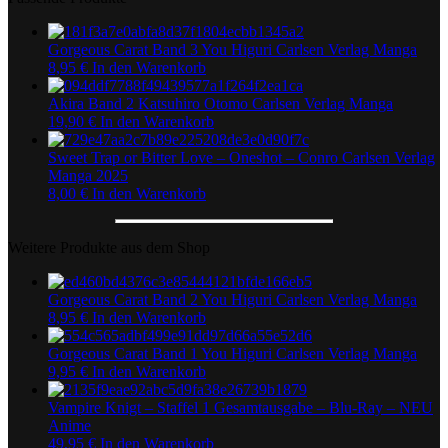
Gorgeous Carat Band 3 You Higuri Carlsen Verlag Manga
8,95
€
In den Warenkorb
Akira Band 2 Katsuhiro Otomo Carlsen Verlag Manga
19,90
€
In den Warenkorb
Sweet Trap or Bitter Love – Oneshot – Conro Carlsen Verlag
Manga 2025
8,00
€
In den Warenkorb
Weitere Produkte aus dem Shop
Gorgeous Carat Band 2 You Higuri Carlsen Verlag Manga
8,95
€
In den Warenkorb
Gorgeous Carat Band 1 You Higuri Carlsen Verlag Manga
9,95
€
In den Warenkorb
Vampire Knigt – Staffel 1 Gesamtausgabe – Blu-Ray – NEU
Anime
49,95
€
In den Warenkorb