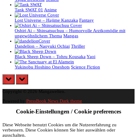
Tank SWAT 01
Anime
Lost Universe – Hajime Kanzaka
Fantasy
Oshiri Ai – Shinsatsuchuu – Humorvolle Arztkomödie mit
ungewöhnlichem Thema
Mangas
Dandelion – Naoyuki Ochiai
Thriller
Black Sheep Down – Tohru Kousaka
Yaoi
Yukinobu Hoshino Oneshots
Science Fiction
prev
next
Copyright © 2026 Mangawelten.
Powered by
PressBook News Dark theme
Cookie-Einstellungen / Cookie preferences
Diese Webseite benutzt Cookies um die Nutzererfahrung zu
verbessern. Diese Cookies können Sie hier auswählen oder
ausschalten.