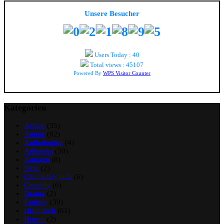
Unsere Besucher
Users Today : 40
Total views : 45107
Powered By
WPS Visitor Counter
Kategorien
Action
(35)
Anime
(82)
Anthologien
(4)
Artbooks
(30)
Autoren
(8)
Blog
(2)
Charakterguide
(6)
Comedy
(6)
Drama
(2)
Fantasy
(39)
Historisch
(61)
Horror
(2)