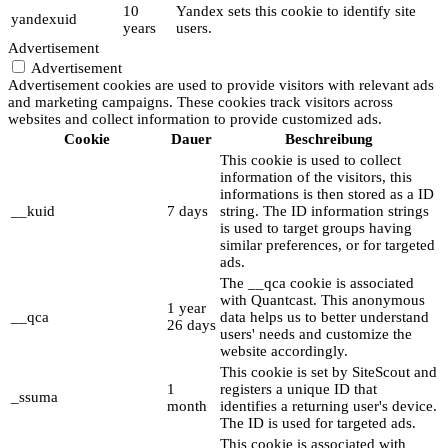
10
Yandex sets this cookie to identify site
yandexuid
years
users.
Advertisement
Advertisement
Advertisement cookies are used to provide visitors with relevant ads
and marketing campaigns. These cookies track visitors across
websites and collect information to provide customized ads.
Cookie
Dauer
Beschreibung
This cookie is used to collect
information of the visitors, this
informations is then stored as a ID
__kuid
7 days
string. The ID information strings
is used to target groups having
similar preferences, or for targeted
ads.
The __qca cookie is associated
with Quantcast. This anonymous
1 year
__qca
data helps us to better understand
26 days
users' needs and customize the
website accordingly.
This cookie is set by SiteScout and
1
registers a unique ID that
_ssuma
month
identifies a returning user's device.
The ID is used for targeted ads.
This cookie is associated with