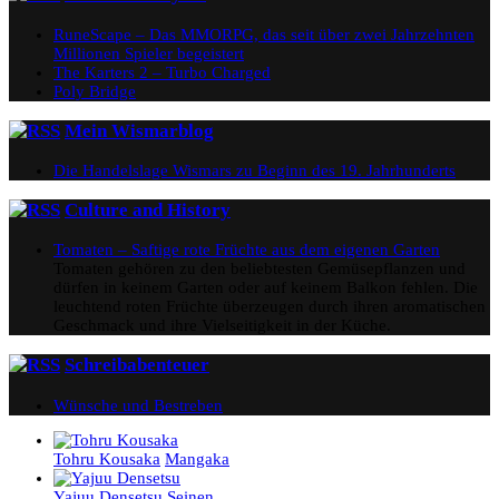
RuneScape – Das MMORPG, das seit über zwei Jahrzehnten
Millionen Spieler begeistert
The Karters 2 – Turbo Charged
Poly Bridge
Mein Wismarblog
Die Handelslage Wismars zu Beginn des 19. Jahrhunderts
Culture and History
Tomaten – Saftige rote Früchte aus dem eigenen Garten
Tomaten gehören zu den beliebtesten Gemüsepflanzen und
dürfen in keinem Garten oder auf keinem Balkon fehlen. Die
leuchtend roten Früchte überzeugen durch ihren aromatischen
Geschmack und ihre Vielseitigkeit in der Küche.
Schreibabenteuer
Wünsche und Bestreben
Tohru Kousaka
Mangaka
Yajuu Densetsu
Seinen