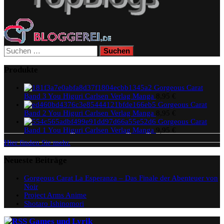
Suchen
nach:
Produkte
Gorgeous Carat
Band 3 You Higuri Carlsen Verlag Manga
8,95
€
Gorgeous Carat
Band 2 You Higuri Carlsen Verlag Manga
8,95
€
Gorgeous Carat
Band 1 You Higuri Carlsen Verlag Manga
9,95
€
Hier finden Sie mehr.
Neueste Beiträge
Gorgeous Carat La Esperanza – Das Finale der Abenteuer von
Noir
Project Arms Anime
Shotaro Ishinomori
Games und Lyrik