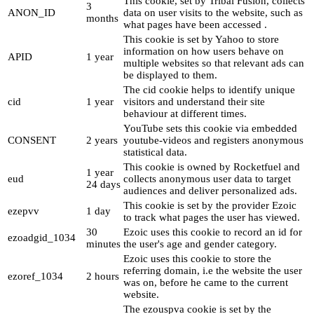
This cookie, set by Tribal Fusion, collects
3
ANON_ID
data on user visits to the website, such as
months
what pages have been accessed .
This cookie is set by Yahoo to store
information on how users behave on
APID
1 year
multiple websites so that relevant ads can
be displayed to them.
The cid cookie helps to identify unique
cid
1 year
visitors and understand their site
behaviour at different times.
YouTube sets this cookie via embedded
CONSENT
2 years
youtube-videos and registers anonymous
statistical data.
This cookie is owned by Rocketfuel and
1 year
eud
collects anonymous user data to target
24 days
audiences and deliver personalized ads.
This cookie is set by the provider Ezoic
ezepvv
1 day
to track what pages the user has viewed.
30
Ezoic uses this cookie to record an id for
ezoadgid_1034
minutes
the user's age and gender category.
Ezoic uses this cookie to store the
referring domain, i.e the website the user
ezoref_1034
2 hours
was on, before he came to the current
website.
The ezouspva cookie is set by the