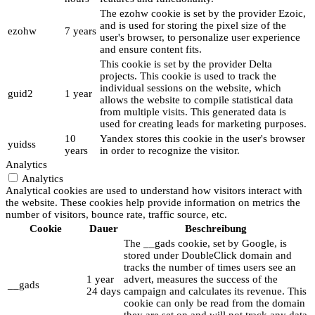
The ezohw cookie is set by the provider Ezoic,
and is used for storing the pixel size of the
ezohw
7 years
user's browser, to personalize user experience
and ensure content fits.
This cookie is set by the provider Delta
projects. This cookie is used to track the
individual sessions on the website, which
guid2
1 year
allows the website to compile statistical data
from multiple visits. This generated data is
used for creating leads for marketing purposes.
10
Yandex stores this cookie in the user's browser
yuidss
years
in order to recognize the visitor.
Analytics
Analytics
Analytical cookies are used to understand how visitors interact with
the website. These cookies help provide information on metrics the
number of visitors, bounce rate, traffic source, etc.
Cookie
Dauer
Beschreibung
The __gads cookie, set by Google, is
stored under DoubleClick domain and
tracks the number of times users see an
1 year
advert, measures the success of the
__gads
24 days
campaign and calculates its revenue. This
cookie can only be read from the domain
they are set on and will not track any data