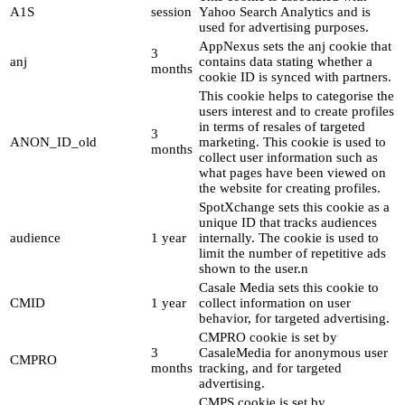
A1S
session
Yahoo Search Analytics and is
used for advertising purposes.
AppNexus sets the anj cookie that
3
anj
contains data stating whether a
months
cookie ID is synced with partners.
This cookie helps to categorise the
users interest and to create profiles
in terms of resales of targeted
3
ANON_ID_old
marketing. This cookie is used to
months
collect user information such as
what pages have been viewed on
the website for creating profiles.
SpotXchange sets this cookie as a
unique ID that tracks audiences
audience
1 year
internally. The cookie is used to
limit the number of repetitive ads
shown to the user.n
Casale Media sets this cookie to
CMID
1 year
collect information on user
behavior, for targeted advertising.
CMPRO cookie is set by
3
CasaleMedia for anonymous user
CMPRO
months
tracking, and for targeted
advertising.
CMPS cookie is set by