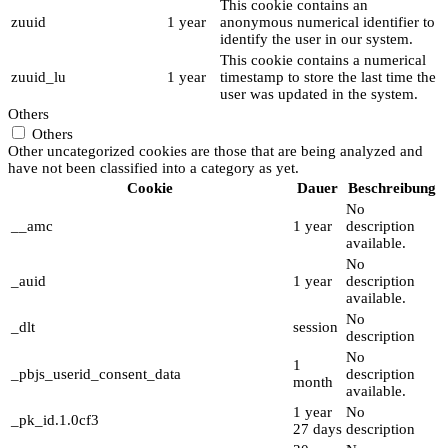
This cookie contains an
zuuid
1 year
anonymous numerical identifier to
identify the user in our system.
This cookie contains a numerical
zuuid_lu
1 year
timestamp to store the last time the
user was updated in the system.
Others
Others
Other uncategorized cookies are those that are being analyzed and
have not been classified into a category as yet.
Cookie
Dauer
Beschreibung
No
__amc
1 year
description
available.
No
_auid
1 year
description
available.
No
_dlt
session
description
No
1
_pbjs_userid_consent_data
description
month
available.
1 year
No
_pk_id.1.0cf3
27 days
description