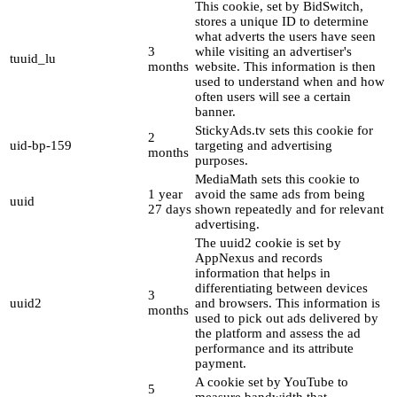
This cookie, set by BidSwitch,
stores a unique ID to determine
what adverts the users have seen
3
while visiting an advertiser's
tuuid_lu
months
website. This information is then
used to understand when and how
often users will see a certain
banner.
StickyAds.tv sets this cookie for
2
uid-bp-159
targeting and advertising
months
purposes.
MediaMath sets this cookie to
1 year
avoid the same ads from being
uuid
27 days
shown repeatedly and for relevant
advertising.
The uuid2 cookie is set by
AppNexus and records
information that helps in
differentiating between devices
3
uuid2
and browsers. This information is
months
used to pick out ads delivered by
the platform and assess the ad
performance and its attribute
payment.
A cookie set by YouTube to
5
measure bandwidth that