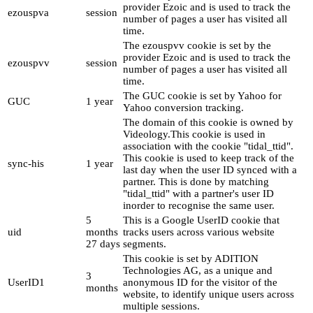
provider Ezoic and is used to track the
ezouspva
session
number of pages a user has visited all
time.
The ezouspvv cookie is set by the
provider Ezoic and is used to track the
ezouspvv
session
number of pages a user has visited all
time.
The GUC cookie is set by Yahoo for
GUC
1 year
Yahoo conversion tracking.
The domain of this cookie is owned by
Videology.This cookie is used in
association with the cookie "tidal_ttid".
This cookie is used to keep track of the
sync-his
1 year
last day when the user ID synced with a
partner. This is done by matching
"tidal_ttid" with a partner's user ID
inorder to recognise the same user.
5
This is a Google UserID cookie that
uid
months
tracks users across various website
27 days
segments.
This cookie is set by ADITION
Technologies AG, as a unique and
3
UserID1
anonymous ID for the visitor of the
months
website, to identify unique users across
multiple sessions.