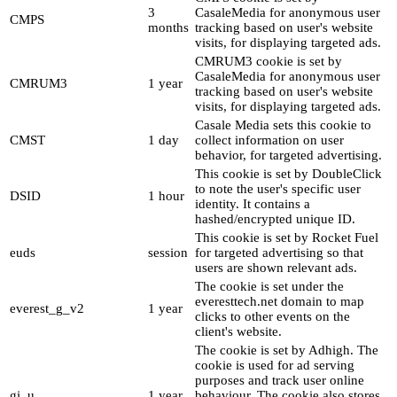
3
CasaleMedia for anonymous user
CMPS
months
tracking based on user's website
visits, for displaying targeted ads.
CMRUM3 cookie is set by
CasaleMedia for anonymous user
CMRUM3
1 year
tracking based on user's website
visits, for displaying targeted ads.
Casale Media sets this cookie to
CMST
1 day
collect information on user
behavior, for targeted advertising.
This cookie is set by DoubleClick
to note the user's specific user
DSID
1 hour
identity. It contains a
hashed/encrypted unique ID.
This cookie is set by Rocket Fuel
euds
session
for targeted advertising so that
users are shown relevant ads.
The cookie is set under the
everesttech.net domain to map
everest_g_v2
1 year
clicks to other events on the
client's website.
The cookie is set by Adhigh. The
cookie is used for ad serving
purposes and track user online
gi_u
1 year
behaviour. The cookie also stores