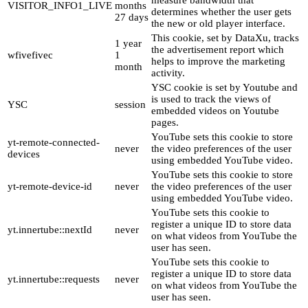
VISITOR_INFO1_LIVE
months
determines whether the user gets
27 days
the new or old player interface.
This cookie, set by DataXu, tracks
1 year
the advertisement report which
wfivefivec
1
helps to improve the marketing
month
activity.
YSC cookie is set by Youtube and
is used to track the views of
YSC
session
embedded videos on Youtube
pages.
YouTube sets this cookie to store
yt-remote-connected-
never
the video preferences of the user
devices
using embedded YouTube video.
YouTube sets this cookie to store
yt-remote-device-id
never
the video preferences of the user
using embedded YouTube video.
YouTube sets this cookie to
register a unique ID to store data
yt.innertube::nextId
never
on what videos from YouTube the
user has seen.
YouTube sets this cookie to
register a unique ID to store data
yt.innertube::requests
never
on what videos from YouTube the
user has seen.