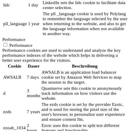
LinkedIn sets the lidc cookie to facilitate data
lidc
1 day
center selection.
The pll _language cookie is used by Polylang
to remember the language selected by the user
pll_language
1 year
when returning to the website, and also to get
the language information when not available
in another way.
Performance
Performance
Performance cookies are used to understand and analyze the key
performance indexes of the website which helps in delivering a
better user experience for the visitors.
Cookie
Dauer
Beschreibung
AWSALB is an application load balancer
AWSALB
7 days
cookie set by Amazon Web Services to map
the session to the target.
Quantserve sets this cookie to anonymously
3
d
track information on how visitors use the
months
website.
The ezds cookie is set by the provider Ezoic,
and is used for storing the pixel size of the
ezds
7 years
user's browser, to personalize user experience
and ensure content fits.
2
Ezoic uses this cookie to split test different
ezoab_1034
hours
features and functionality.