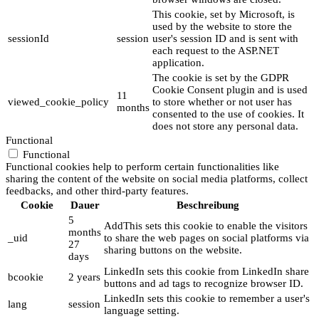
This cookie, set by Microsoft, is
used by the website to store the
sessionId
session
user's session ID and is sent with
each request to the ASP.NET
application.
The cookie is set by the GDPR
Cookie Consent plugin and is used
11
viewed_cookie_policy
to store whether or not user has
months
consented to the use of cookies. It
does not store any personal data.
Functional
Functional
Functional cookies help to perform certain functionalities like
sharing the content of the website on social media platforms, collect
feedbacks, and other third-party features.
Cookie
Dauer
Beschreibung
5
AddThis sets this cookie to enable the visitors
months
_uid
to share the web pages on social platforms via
27
sharing buttons on the website.
days
LinkedIn sets this cookie from LinkedIn share
bcookie
2 years
buttons and ad tags to recognize browser ID.
LinkedIn sets this cookie to remember a user's
lang
session
language setting.