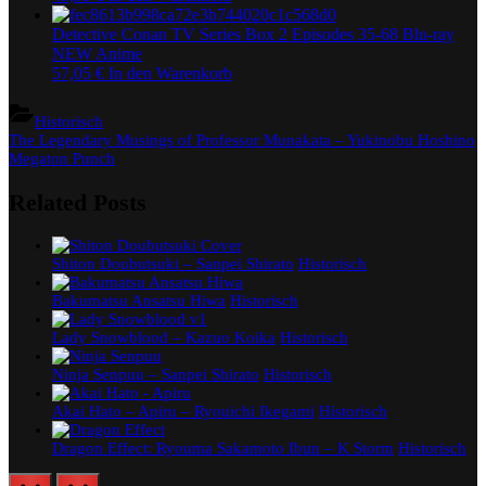
Detective Conan TV Series Box 2 Episodes 35-68 Blu-ray
NEW Anime
57,05
€
In den Warenkorb
Historisch
Beitragsnavigation
Previous
The Legendary Musings of Professor Munakata – Yukinobu Hoshino
Post:
Next
Megaton Punch
Post:
Related Posts
Shiton Doubutsuki – Sanpei Shirato
Historisch
Bakumatsu Ansatsu Hiwa
Historisch
Lady Snowblood – Kazuo Koika
Historisch
Ninja Senpuu – Sanpei Shirato
Historisch
Akai Hato – Apiru – Ryouichi Ikegami
Historisch
Dragon Effect: Ryouma Sakamoto Ibun – K Storm
Historisch
prev
next