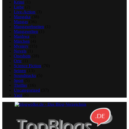
Krimi
(1)
Liebe
(2)
Live-Action
(3)
Mangaka
(38)
Mangas
(36)
Mangawebseiten
(1)
Mangawelten
(1)
Manhwa
(1)
Märchen
(4)
Mystery
(15)
Novels
(1)
Oneshots
(28)
Orte
(1)
Science Fiction
(70)
Seinen
(13)
Soundtracks
(5)
Sport
(5)
Thriller
(16)
Uncategorized
(37)
Yaoi
(6)