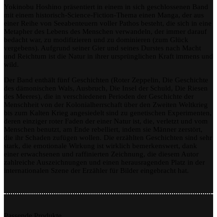
Yokinobu Hoshino präsentiert in einem in sich geschlossenen Band
mit einem historisch-Science-Fiction-Thema einen Manga, der aus
einer Reihe von Seeabenteuern voller Pathos besteht, die sich in eine
Metapher des Lebens des Menschen verwandeln, der immer darauf
bedacht war, zu modifizieren und zu dominieren (zum Glück
vergebens). Aufgrund seiner Gier und seines Durstes nach Macht
und Reichtum ist die Natur in ihrer ursprünglichen Kraft immens und
wild.
Der Band enthält fünf Geschichten (Roter Zeppelin, Die Geschichte
des dämonischen Wals, Ausbruch, Die Insel der Schuld, Die Riesen
des Meeres), die in verschiedenen Perioden der Geschichte der
Menschheit von der Kolonialherrschaft über den Zweiten Weltkrieg
bis zum Kalten Krieg angesiedelt sind zu genetischen Experimenten,
deren einziger roter Faden der einer Natur ist, die, verletzt und vom
Menschen benutzt, am Ende rebelliert, indem sie Männer zerstört,
die ihr Schaden zufügen wollen. Die erzählten Geschichten sind sehr
stark, die emotionale Wirkung ist wirklich bemerkenswert, dank
einer erwachsenen und raffinierten Zeichnung, die diesem Autor
zahlreiche Auszeichnungen und einen herausragenden Platz in der
internationalen Szene der Erzähler für Bilder eingebracht hat.
Passende Produkte