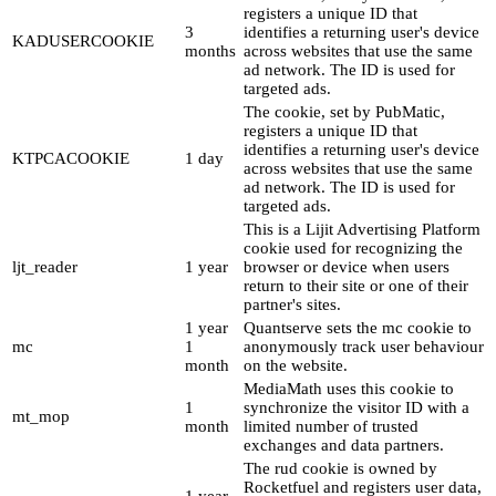
registers a unique ID that
3
identifies a returning user's device
KADUSERCOOKIE
months
across websites that use the same
ad network. The ID is used for
targeted ads.
The cookie, set by PubMatic,
registers a unique ID that
identifies a returning user's device
KTPCACOOKIE
1 day
across websites that use the same
ad network. The ID is used for
targeted ads.
This is a Lijit Advertising Platform
cookie used for recognizing the
ljt_reader
1 year
browser or device when users
return to their site or one of their
partner's sites.
1 year
Quantserve sets the mc cookie to
mc
1
anonymously track user behaviour
month
on the website.
MediaMath uses this cookie to
1
synchronize the visitor ID with a
mt_mop
month
limited number of trusted
exchanges and data partners.
The rud cookie is owned by
Rocketfuel and registers user data,
1 year