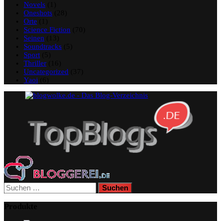
Novels
(1)
Oneshots
(28)
Orte
(1)
Science Fiction
(70)
Seinen
(13)
Soundtracks
(5)
Sport
(5)
Thriller
(16)
Uncategorized
(37)
Yaoi
(6)
Suchen
nach:
Produkte