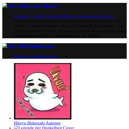
Culture and History
Tomaten – Saftige rote Früchte aus dem eigenen Garten
Tomaten gehören zu den beliebtesten Gemüsepflanzen und
dürfen in keinem Garten oder auf keinem Balkon fehlen. Die
leuchtend roten Früchte überzeugen durch ihren aromatischen
Geschmack und ihre Vielseitigkeit in der Küche.
Schreibabenteuer
Wünsche und Bestreben
Hitoya Shinozaki
Autoren