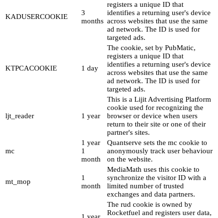
registers a unique ID that
3
identifies a returning user's device
KADUSERCOOKIE
months
across websites that use the same
ad network. The ID is used for
targeted ads.
The cookie, set by PubMatic,
registers a unique ID that
identifies a returning user's device
KTPCACOOKIE
1 day
across websites that use the same
ad network. The ID is used for
targeted ads.
This is a Lijit Advertising Platform
cookie used for recognizing the
ljt_reader
1 year
browser or device when users
return to their site or one of their
partner's sites.
1 year
Quantserve sets the mc cookie to
mc
1
anonymously track user behaviour
month
on the website.
MediaMath uses this cookie to
1
synchronize the visitor ID with a
mt_mop
month
limited number of trusted
exchanges and data partners.
The rud cookie is owned by
Rocketfuel and registers user data,
1 year