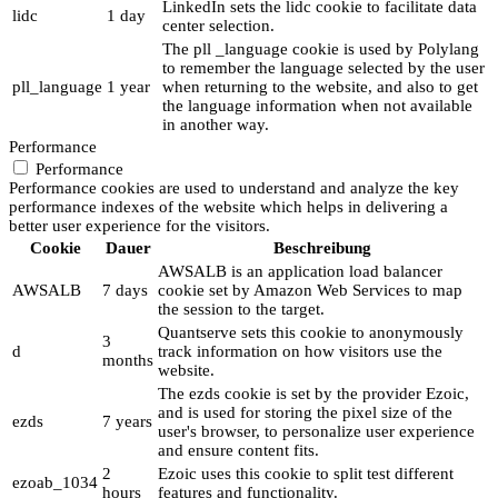
LinkedIn sets the lidc cookie to facilitate data
lidc
1 day
center selection.
The pll _language cookie is used by Polylang
to remember the language selected by the user
pll_language
1 year
when returning to the website, and also to get
the language information when not available
in another way.
Performance
Performance
Performance cookies are used to understand and analyze the key
performance indexes of the website which helps in delivering a
better user experience for the visitors.
Cookie
Dauer
Beschreibung
AWSALB is an application load balancer
AWSALB
7 days
cookie set by Amazon Web Services to map
the session to the target.
Quantserve sets this cookie to anonymously
3
d
track information on how visitors use the
months
website.
The ezds cookie is set by the provider Ezoic,
and is used for storing the pixel size of the
ezds
7 years
user's browser, to personalize user experience
and ensure content fits.
2
Ezoic uses this cookie to split test different
ezoab_1034
hours
features and functionality.