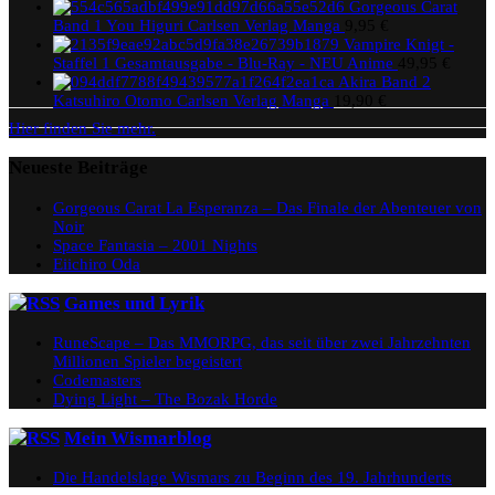
Gorgeous Carat
Band 1 You Higuri Carlsen Verlag Manga
9,95
€
Vampire Knigt -
Staffel 1 Gesamtausgabe - Blu-Ray - NEU Anime
49,95
€
Akira Band 2
Katsuhiro Otomo Carlsen Verlag Manga
19,90
€
Hier finden Sie mehr.
Neueste Beiträge
Gorgeous Carat La Esperanza – Das Finale der Abenteuer von
Noir
Space Fantasia – 2001 Nights
Eiichiro Oda
Games und Lyrik
RuneScape – Das MMORPG, das seit über zwei Jahrzehnten
Millionen Spieler begeistert
Codemasters
Dying Light – The Bozak Horde
Mein Wismarblog
Die Handelslage Wismars zu Beginn des 19. Jahrhunderts