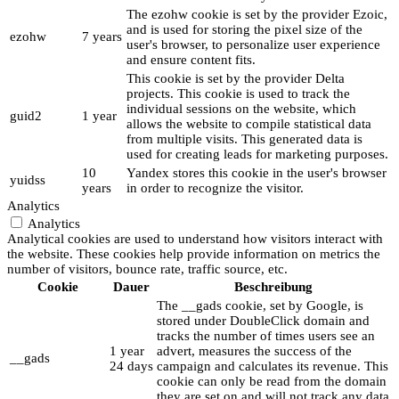
The ezohw cookie is set by the provider Ezoic,
and is used for storing the pixel size of the
ezohw
7 years
user's browser, to personalize user experience
and ensure content fits.
This cookie is set by the provider Delta
projects. This cookie is used to track the
individual sessions on the website, which
guid2
1 year
allows the website to compile statistical data
from multiple visits. This generated data is
used for creating leads for marketing purposes.
10
Yandex stores this cookie in the user's browser
yuidss
years
in order to recognize the visitor.
Analytics
Analytics
Analytical cookies are used to understand how visitors interact with
the website. These cookies help provide information on metrics the
number of visitors, bounce rate, traffic source, etc.
Cookie
Dauer
Beschreibung
The __gads cookie, set by Google, is
stored under DoubleClick domain and
tracks the number of times users see an
1 year
advert, measures the success of the
__gads
24 days
campaign and calculates its revenue. This
cookie can only be read from the domain
they are set on and will not track any data