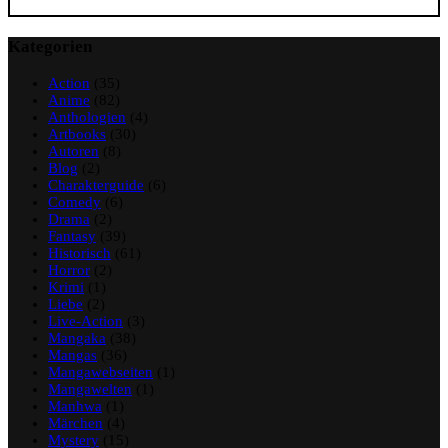
Kategorien
Action
(35)
Anime
(82)
Anthologien
(4)
Artbooks
(30)
Autoren
(8)
Blog
(2)
Charakterguide
(6)
Comedy
(6)
Drama
(2)
Fantasy
(39)
Historisch
(61)
Horror
(2)
Krimi
(1)
Liebe
(2)
Live-Action
(3)
Mangaka
(38)
Mangas
(36)
Mangawebseiten
(1)
Mangawelten
(1)
Manhwa
(1)
Märchen
(4)
Mystery
(15)