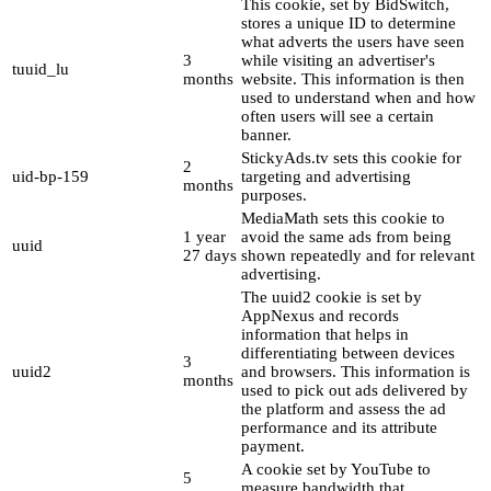
This cookie, set by BidSwitch,
stores a unique ID to determine
what adverts the users have seen
3
while visiting an advertiser's
tuuid_lu
months
website. This information is then
used to understand when and how
often users will see a certain
banner.
StickyAds.tv sets this cookie for
2
uid-bp-159
targeting and advertising
months
purposes.
MediaMath sets this cookie to
1 year
avoid the same ads from being
uuid
27 days
shown repeatedly and for relevant
advertising.
The uuid2 cookie is set by
AppNexus and records
information that helps in
differentiating between devices
3
uuid2
and browsers. This information is
months
used to pick out ads delivered by
the platform and assess the ad
performance and its attribute
payment.
A cookie set by YouTube to
5
measure bandwidth that