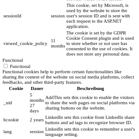
This cookie, set by Microsoft, is
used by the website to store the
sessionId
session
user's session ID and is sent with
each request to the ASP.NET
application.
The cookie is set by the GDPR
Cookie Consent plugin and is used
11
viewed_cookie_policy
to store whether or not user has
months
consented to the use of cookies. It
does not store any personal data.
Functional
Functional
Functional cookies help to perform certain functionalities like
sharing the content of the website on social media platforms, collect
feedbacks, and other third-party features.
Cookie
Dauer
Beschreibung
5
AddThis sets this cookie to enable the visitors
months
_uid
to share the web pages on social platforms via
27
sharing buttons on the website.
days
LinkedIn sets this cookie from LinkedIn share
bcookie
2 years
buttons and ad tags to recognize browser ID.
LinkedIn sets this cookie to remember a user's
lang
session
language setting.