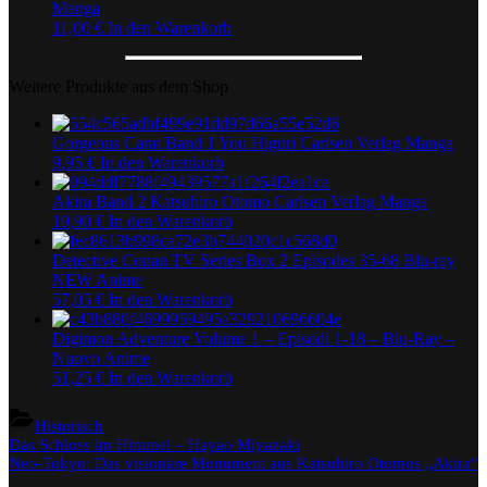
Manga
11,00
€
In den Warenkorb
Weitere Produkte aus dem Shop
Gorgeous Carat Band 1 You Higuri Carlsen Verlag Manga
9,95
€
In den Warenkorb
Akira Band 2 Katsuhiro Otomo Carlsen Verlag Manga
19,90
€
In den Warenkorb
Detective Conan TV Series Box 2 Episodes 35-68 Blu-ray
NEW Anime
57,05
€
In den Warenkorb
Digimon Adventure Volume 1 – Episodi 1-18 – Blu-Ray –
Nuovo Anime
51,25
€
In den Warenkorb
Historisch
Beitragsnavigation
Previous
Das Schloss im Himmel – Hayao Miyazaki
Post:
Next
Neo-Tokyo: Das visionäre Monument aus Katsuhiro Otomos „Akira“
Post: