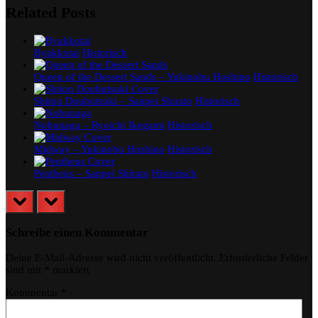
Related Posts
Byakkotai
Historisch
Queen of the Dessert Sands – Yukinobu Hoshino
Historisch
Shiton Doubutsuki – Sanpei Shirato
Historisch
Nobunaga – Ryoichi Ikegami
Historisch
Midway – Yukinobu Hoshino
Historisch
Pentheus – Sanpei Shirato
Historisch
prev
next
Schreibe einen Kommentar
Deine E-Mail-Adresse wird nicht veröffentlicht.
Erforderliche Felder
sind mit
*
markiert
Kommentar
*