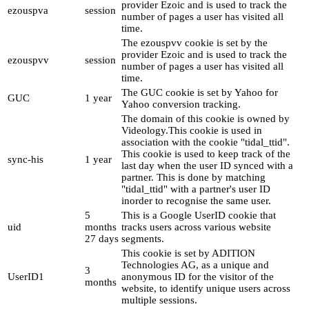
provider Ezoic and is used to track the
ezouspva
session
number of pages a user has visited all
time.
The ezouspvv cookie is set by the
provider Ezoic and is used to track the
ezouspvv
session
number of pages a user has visited all
time.
The GUC cookie is set by Yahoo for
GUC
1 year
Yahoo conversion tracking.
The domain of this cookie is owned by
Videology.This cookie is used in
association with the cookie "tidal_ttid".
This cookie is used to keep track of the
sync-his
1 year
last day when the user ID synced with a
partner. This is done by matching
"tidal_ttid" with a partner's user ID
inorder to recognise the same user.
5
This is a Google UserID cookie that
uid
months
tracks users across various website
27 days
segments.
This cookie is set by ADITION
Technologies AG, as a unique and
3
UserID1
anonymous ID for the visitor of the
months
website, to identify unique users across
multiple sessions.