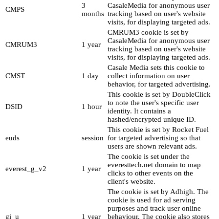
3
CasaleMedia for anonymous user
CMPS
months
tracking based on user's website
visits, for displaying targeted ads.
CMRUM3 cookie is set by
CasaleMedia for anonymous user
CMRUM3
1 year
tracking based on user's website
visits, for displaying targeted ads.
Casale Media sets this cookie to
CMST
1 day
collect information on user
behavior, for targeted advertising.
This cookie is set by DoubleClick
to note the user's specific user
DSID
1 hour
identity. It contains a
hashed/encrypted unique ID.
This cookie is set by Rocket Fuel
euds
session
for targeted advertising so that
users are shown relevant ads.
The cookie is set under the
everesttech.net domain to map
everest_g_v2
1 year
clicks to other events on the
client's website.
The cookie is set by Adhigh. The
cookie is used for ad serving
purposes and track user online
gi_u
1 year
behaviour. The cookie also stores