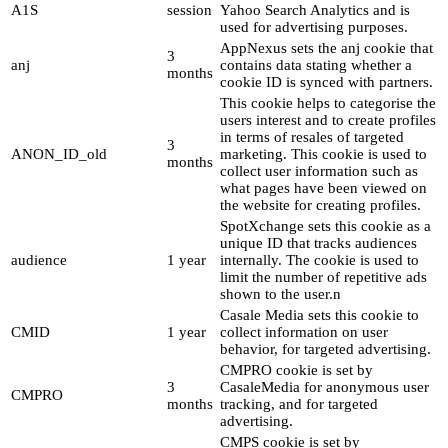
A1S
session
Yahoo Search Analytics and is
used for advertising purposes.
AppNexus sets the anj cookie that
3
anj
contains data stating whether a
months
cookie ID is synced with partners.
This cookie helps to categorise the
users interest and to create profiles
in terms of resales of targeted
3
ANON_ID_old
marketing. This cookie is used to
months
collect user information such as
what pages have been viewed on
the website for creating profiles.
SpotXchange sets this cookie as a
unique ID that tracks audiences
audience
1 year
internally. The cookie is used to
limit the number of repetitive ads
shown to the user.n
Casale Media sets this cookie to
CMID
1 year
collect information on user
behavior, for targeted advertising.
CMPRO cookie is set by
3
CasaleMedia for anonymous user
CMPRO
months
tracking, and for targeted
advertising.
CMPS cookie is set by