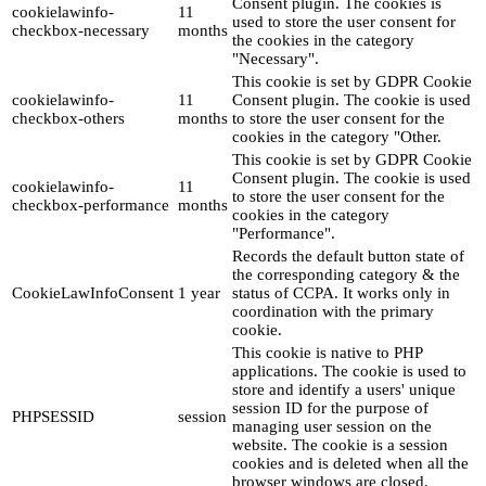
Consent plugin. The cookies is
cookielawinfo-
11
used to store the user consent for
checkbox-necessary
months
the cookies in the category
"Necessary".
This cookie is set by GDPR Cookie
cookielawinfo-
11
Consent plugin. The cookie is used
checkbox-others
months
to store the user consent for the
cookies in the category "Other.
This cookie is set by GDPR Cookie
Consent plugin. The cookie is used
cookielawinfo-
11
to store the user consent for the
checkbox-performance
months
cookies in the category
"Performance".
Records the default button state of
the corresponding category & the
CookieLawInfoConsent
1 year
status of CCPA. It works only in
coordination with the primary
cookie.
This cookie is native to PHP
applications. The cookie is used to
store and identify a users' unique
session ID for the purpose of
PHPSESSID
session
managing user session on the
website. The cookie is a session
cookies and is deleted when all the
browser windows are closed.