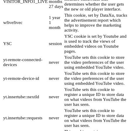
VISITOR_INFO1_LIVE
months
determines whether the user gets
27 days
the new or old player interface.
This cookie, set by DataXu, tracks
1 year
the advertisement report which
wfivefivec
1
helps to improve the marketing
month
activity.
YSC cookie is set by Youtube and
is used to track the views of
YSC
session
embedded videos on Youtube
pages.
YouTube sets this cookie to store
yt-remote-connected-
never
the video preferences of the user
devices
using embedded YouTube video.
YouTube sets this cookie to store
yt-remote-device-id
never
the video preferences of the user
using embedded YouTube video.
YouTube sets this cookie to
register a unique ID to store data
yt.innertube::nextId
never
on what videos from YouTube the
user has seen.
YouTube sets this cookie to
register a unique ID to store data
yt.innertube::requests
never
on what videos from YouTube the
user has seen.