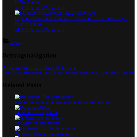
NEW Anime
57,05
€
In den Warenkorb
Digimon Adventure Volume 1 – Episodi 1-18 – Blu-Ray –
Nuovo Anime
51,25
€
In den Warenkorb
Anime
Beitragsnavigation
Previous Post:
Lord – Ryoichi Ikegami
Next Post:
Maboroshi no Comic Kessakusen Gym – Ryoichi Ikegami
Related Posts
Iria: Zeiram the Animation – Ein Überblick
Anime
Dominion OVA
Anime
Spriggan Anime
Anime
Appleseed Ex Machina
Anime