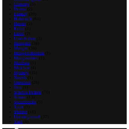
Comedy
(6)
Drama
(2)
Fantasy
(39)
Historisch
(61)
Horror
(2)
Krimi
(1)
Liebe
(2)
Live-Action
(3)
Mangaka
(38)
Mangas
(36)
Mangawebseiten
(1)
Mangawelten
(1)
Manhwa
(1)
Märchen
(4)
Mystery
(15)
Novels
(1)
Oneshots
(28)
Orte
(1)
Science Fiction
(70)
Seinen
(13)
Soundtracks
(5)
Sport
(5)
Thriller
(16)
Uncategorized
(37)
Yaoi
(6)