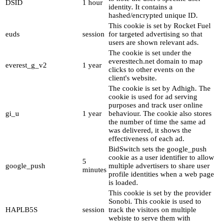
DSID
1 hour
identity. It contains a
hashed/encrypted unique ID.
This cookie is set by Rocket Fuel
euds
session
for targeted advertising so that
users are shown relevant ads.
The cookie is set under the
everesttech.net domain to map
everest_g_v2
1 year
clicks to other events on the
client's website.
The cookie is set by Adhigh. The
cookie is used for ad serving
purposes and track user online
gi_u
1 year
behaviour. The cookie also stores
the number of time the same ad
was delivered, it shows the
effectiveness of each ad.
BidSwitch sets the google_push
cookie as a user identifier to allow
5
google_push
multiple advertisers to share user
minutes
profile identities when a web page
is loaded.
This cookie is set by the provider
Sonobi. This cookie is used to
HAPLB5S
session
track the visitors on multiple
webiste to serve them with