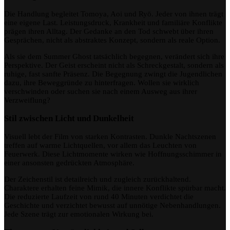
Die Handlung begleitet Tomoya, Aoi und Ryō. Jeder von ihnen trägt
eine eigene Last. Leistungsdruck, Krankheit und familiäre Konflikte
prägen ihren Alltag. Der Gedanke an den Tod schwebt über ihren
Gesprächen, nicht als abstraktes Konzept, sondern als reale Option.
Als sie dem Summer Ghost tatsächlich begegnen, verändert sich ihre
Perspektive. Der Geist erscheint nicht als Schreckgestalt, sondern als
ruhige, fast sanfte Präsenz. Die Begegnung zwingt die Jugendlichen
dazu, ihre Beweggründe zu hinterfragen. Wollen sie wirklich
verschwinden oder suchen sie nach einem Ausweg aus ihrer
Verzweiflung?
Stil zwischen Licht und Dunkelheit
Visuell lebt der Film von starken Kontrasten. Dunkle Nachtszenen
treffen auf warme Lichtquellen, vor allem das Leuchten von
Feuerwerk. Diese Lichtmomente wirken wie Hoffnungsschimmer in
einer ansonsten gedrückten Atmosphäre.
Der Zeichenstil ist detailreich und zugleich zurückhaltend.
Charaktere erhalten feine Mimik, die innere Konflikte spürbar macht.
Die reduzierte Laufzeit von rund 40 Minuten verdichtet die
Geschichte und verzichtet bewusst auf unnötige Nebenhandlungen.
Jede Szene trägt zur emotionalen Wirkung bei.