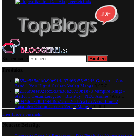
Suchen nach:
Produkte
Gorgeous Carat
Band 1 You Higuri Carlsen Verlag Manga
9,95
€
Vampire Knigt -
Staffel 1 Gesamtausgabe - Blu-Ray - NEU Anime
49,95
€
Akira Band 2
Katsuhiro Otomo Carlsen Verlag Manga
19,90
€
Hier finden Sie mehr.
Neueste Beiträge
Gorgeous Carat La Esperanza – Das Finale der Abenteuer von