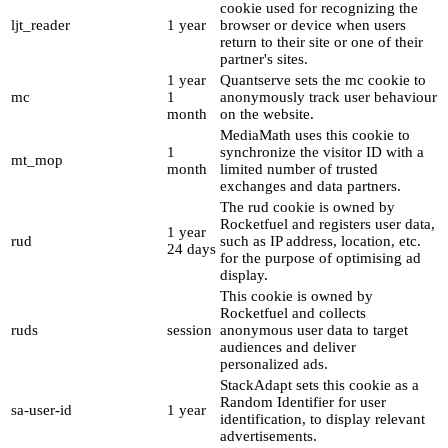
cookie used for recognizing the
ljt_reader
1 year
browser or device when users
return to their site or one of their
partner's sites.
1 year
Quantserve sets the mc cookie to
mc
1
anonymously track user behaviour
month
on the website.
MediaMath uses this cookie to
1
synchronize the visitor ID with a
mt_mop
month
limited number of trusted
exchanges and data partners.
The rud cookie is owned by
Rocketfuel and registers user data,
1 year
rud
such as IP address, location, etc.
24 days
for the purpose of optimising ad
display.
This cookie is owned by
Rocketfuel and collects
ruds
session
anonymous user data to target
audiences and deliver
personalized ads.
StackAdapt sets this cookie as a
Random Identifier for user
sa-user-id
1 year
identification, to display relevant
advertisements.