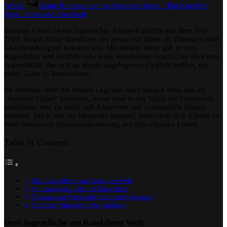
Wendt
Keine Kommentare
zu Summer Ghost – Ein Kurzfilm
über Leben und Abschied
Summer Ghost ist ein japanischer Anime-Kurzfilm aus dem Jahr
2021. Regie führte loundraw, der zuvor vor allem als Illustrator und
Charakterdesigner bekannt war. Mit diesem Werk gab er sein
Regiedebüt und erzählte eine leise, emotionale Geschichte über drei
Jugendliche, die sich an einem abgelegenen Flugfeld treffen, um
einen Geist zu beschwören.
Im Zentrum steht die urbane Legende einer jungen Frau, die als
„Summer Ghost“ erscheint, wenn man in der Nacht ein Feuerwerk
entzündet. Wer sie sieht, soll Antworten auf existenzielle Fragen
erhalten. Doch was als Mutprobe beginnt, entwickelt sich schnell zu
einer intensiven Auseinandersetzung mit dem eigenen Leben.
Table of Contents
Drei Jugendliche am Rand ihrer Welt
Stil zwischen Licht und Dunkelheit
Themen von Vergänglichkeit und Selbstwert
Ein leiser Film mit großer Wirkung
Drei Jugendliche am Rand ihrer Welt