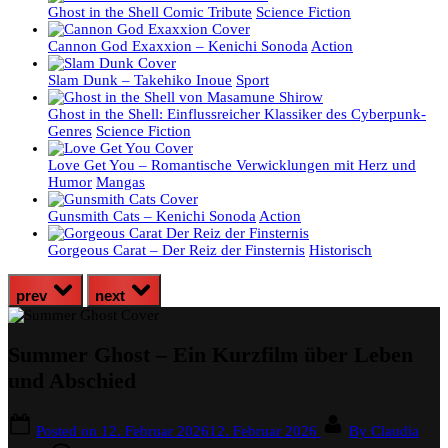
Ghost in the Shell Comic Tribute
Science Fiction
Cannon God Exaxxion – Kenichi Sonoda
Action
Slam Dunk – Takehiko Inoue
Sport
Ghost in the Shell: Einflussreicher Klassiker des Cyberpunk-
Genres
Science Fiction
Love Get You – Romantische Verwicklungen mit Herz und
Humor
Mangas
Gunsmith Cats – Kenichi Sonoda
Action
Gorgeous Carat – Der Reiz der Finsternis
Historisch
prev
next
Summer Ghost – Ein Kurzfilm über Leben
und Abschied
Posted on
12. Februar 2026
12. Februar 2026
By
Claudia