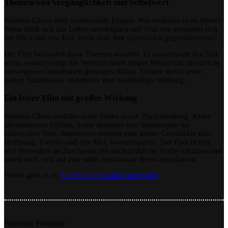
Themen von Vergänglichkeit und Selbstwert
Summer Ghost stellt existenzielle Fragen: Was bedeutet es zu leben?
Wann fühlt sich das Leben unerträglich an? Und wie verändert sich
der Blick auf den Tod, wenn man ihm symbolisch gegenübersteht?
Der Film behandelt diese Themen sensibel. Er romantisiert den Tod
nicht, sondern zeigt die Verletzlichkeit junger Menschen, die sich in
ausweglosen Situationen gefangen fühlen. Gerade durch seine
ruhige Erzählweise entfaltet er eine nachhaltige Wirkung.
Ein leiser Film mit großer Wirkung
Summer Ghost entfaltet seine Stärke durch Zurückhaltung. Keine
übertriebenen Effekte, keine dramatischen Wendungen im
klassischen Sinn. Stattdessen entsteht eine intime Geschichte über
Hoffnung, Zweifel und den Mut, weiterzugehen. Der Film richtet
sich besonders an Zuschauer, die nachdenkliche Stoffe schätzen und
bereit sind, sich auf eine stille, emotionale Reise einzulassen.
Weiter geht es zu
Summer Ghost auf Aniesearch
Passende Produkte