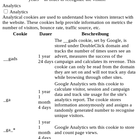
Analytics
Analytics
Analytical cookies are used to understand how visitors interact with
the website. These cookies help provide information on metrics the
number of visitors, bounce rate, traffic source, etc.
Cookie
Dauer
Beschreibung
The __gads cookie, set by Google, is
stored under DoubleClick domain and
tracks the number of times users see an
1 year
advert, measures the success of the
__gads
24 days
campaign and calculates its revenue. This
cookie can only be read from the domain
they are set on and will not track any data
while browsing through other sites.
Google Analytics sets this cookie to
calculate visitor, session and campaign
1 year
data and track site usage for the site's
1
_ga
analytics report. The cookie stores
month
information anonymously and assigns a
4 days
randomly generated number to recognise
unique visitors.
1 year
1
Google Analytics sets this cookie to store
_ga_*
month
and count page views.
4 days