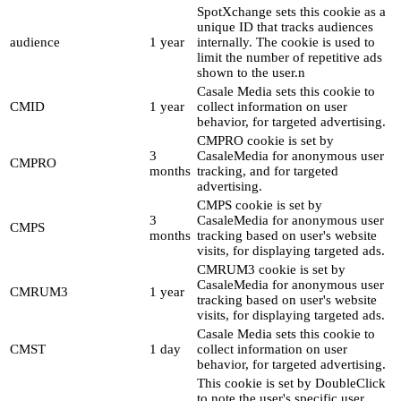
SpotXchange sets this cookie as a
unique ID that tracks audiences
audience
1 year
internally. The cookie is used to
limit the number of repetitive ads
shown to the user.n
Casale Media sets this cookie to
CMID
1 year
collect information on user
behavior, for targeted advertising.
CMPRO cookie is set by
3
CasaleMedia for anonymous user
CMPRO
months
tracking, and for targeted
advertising.
CMPS cookie is set by
3
CasaleMedia for anonymous user
CMPS
months
tracking based on user's website
visits, for displaying targeted ads.
CMRUM3 cookie is set by
CasaleMedia for anonymous user
CMRUM3
1 year
tracking based on user's website
visits, for displaying targeted ads.
Casale Media sets this cookie to
CMST
1 day
collect information on user
behavior, for targeted advertising.
This cookie is set by DoubleClick
to note the user's specific user