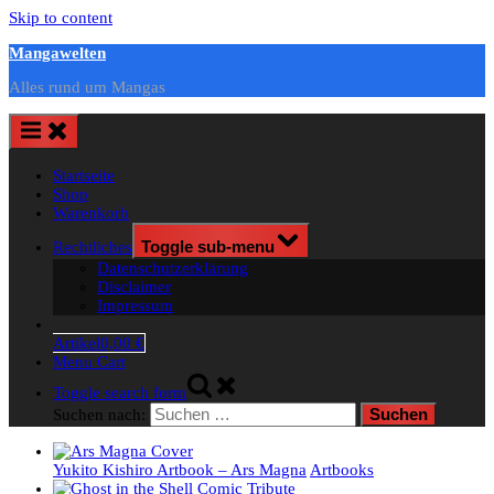
Skip to content
Mangawelten
Alles rund um Mangas
Startseite
Shop
Warenkorb
Rechtliches
Toggle sub-menu
Datenschutzerklärung
Disclaimer
Impressum
Artikel
0,00 €
Menu Cart
Toggle search form
Suchen nach:
Yukito Kishiro Artbook – Ars Magna
Artbooks