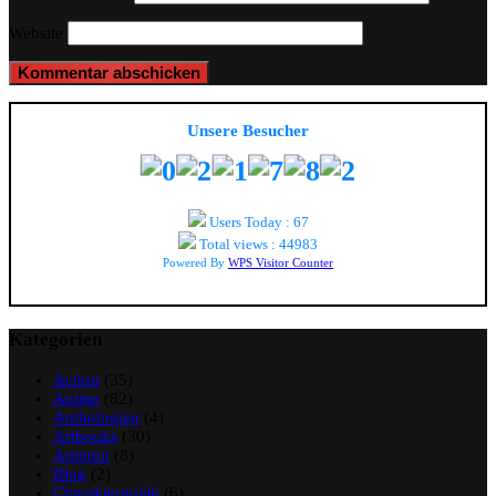
Website
Unsere Besucher
Users Today : 67
Total views : 44983
Powered By
WPS Visitor Counter
Kategorien
Action
(35)
Anime
(82)
Anthologien
(4)
Artbooks
(30)
Autoren
(8)
Blog
(2)
Charakterguide
(6)