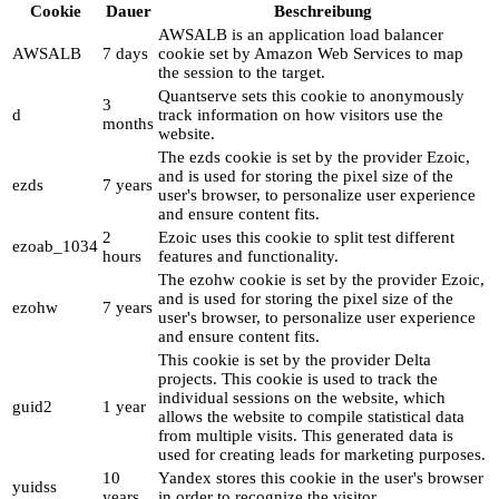
Cookie
Dauer
Beschreibung
AWSALB is an application load balancer
AWSALB
7 days
cookie set by Amazon Web Services to map
the session to the target.
Quantserve sets this cookie to anonymously
3
d
track information on how visitors use the
months
website.
The ezds cookie is set by the provider Ezoic,
and is used for storing the pixel size of the
ezds
7 years
user's browser, to personalize user experience
and ensure content fits.
2
Ezoic uses this cookie to split test different
ezoab_1034
hours
features and functionality.
The ezohw cookie is set by the provider Ezoic,
and is used for storing the pixel size of the
ezohw
7 years
user's browser, to personalize user experience
and ensure content fits.
This cookie is set by the provider Delta
projects. This cookie is used to track the
individual sessions on the website, which
guid2
1 year
allows the website to compile statistical data
from multiple visits. This generated data is
used for creating leads for marketing purposes.
10
Yandex stores this cookie in the user's browser
yuidss
years
in order to recognize the visitor.