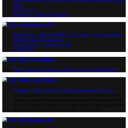
Noir
Eiichiro Oda
Chronicle – Yukinobu Hoshino
Games und Lyrik
RuneScape – Das MMORPG, das seit über zwei Jahrzehnten
Millionen Spieler begeistert
Dying Light – The Bozak Horde
Volley Pals
Mein Wismarblog
Die Handelslage Wismars zu Beginn des 19. Jahrhunderts
Culture and History
Tomaten – Saftige rote Früchte aus dem eigenen Garten
Tomaten gehören zu den beliebtesten Gemüsepflanzen und
dürfen in keinem Garten oder auf keinem Balkon fehlen. Die
leuchtend roten Früchte überzeugen durch ihren aromatischen
Geschmack und ihre Vielseitigkeit in der Küche.
Schreibabenteuer