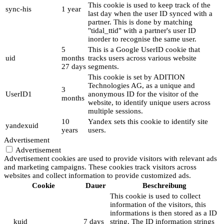
This cookie is used to keep track of the
sync-his
1 year
last day when the user ID synced with a
partner. This is done by matching
"tidal_ttid" with a partner's user ID
inorder to recognise the same user.
5
This is a Google UserID cookie that
uid
months
tracks users across various website
27 days
segments.
This cookie is set by ADITION
Technologies AG, as a unique and
3
UserID1
anonymous ID for the visitor of the
months
website, to identify unique users across
multiple sessions.
10
Yandex sets this cookie to identify site
yandexuid
years
users.
Advertisement
Advertisement
Advertisement cookies are used to provide visitors with relevant ads
and marketing campaigns. These cookies track visitors across
websites and collect information to provide customized ads.
Cookie
Dauer
Beschreibung
This cookie is used to collect
information of the visitors, this
informations is then stored as a ID
__kuid
7 days
string. The ID information strings