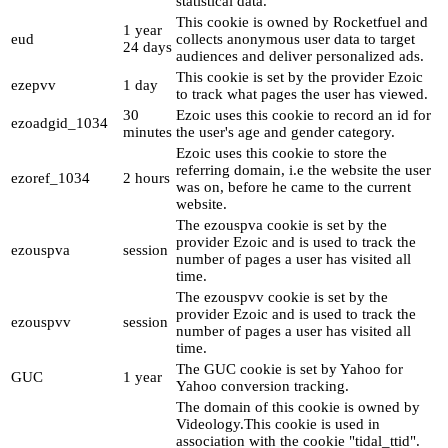
statistical data.
This cookie is owned by Rocketfuel and
1 year
eud
collects anonymous user data to target
24 days
audiences and deliver personalized ads.
This cookie is set by the provider Ezoic
ezepvv
1 day
to track what pages the user has viewed.
30
Ezoic uses this cookie to record an id for
ezoadgid_1034
minutes
the user's age and gender category.
Ezoic uses this cookie to store the
referring domain, i.e the website the user
ezoref_1034
2 hours
was on, before he came to the current
website.
The ezouspva cookie is set by the
provider Ezoic and is used to track the
ezouspva
session
number of pages a user has visited all
time.
The ezouspvv cookie is set by the
provider Ezoic and is used to track the
ezouspvv
session
number of pages a user has visited all
time.
The GUC cookie is set by Yahoo for
GUC
1 year
Yahoo conversion tracking.
The domain of this cookie is owned by
Videology.This cookie is used in
association with the cookie "tidal_ttid".