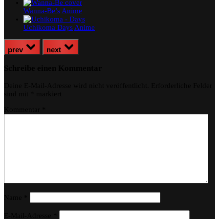
Wanna-Be’s
Anime
Uchikoma Days
Anime
prev
next
Schreibe einen Kommentar
Deine E-Mail-Adresse wird nicht veröffentlicht.
Erforderliche Felder
sind mit
*
markiert
Kommentar
*
Name
*
E-Mail-Adresse
*