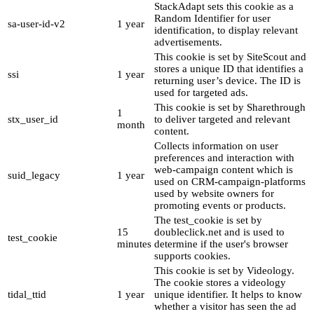
StackAdapt sets this cookie as a
Random Identifier for user
sa-user-id-v2
1 year
identification, to display relevant
advertisements.
This cookie is set by SiteScout and
stores a unique ID that identifies a
ssi
1 year
returning user’s device. The ID is
used for targeted ads.
This cookie is set by Sharethrough
1
stx_user_id
to deliver targeted and relevant
month
content.
Collects information on user
preferences and interaction with
web-campaign content which is
suid_legacy
1 year
used on CRM-campaign-platforms
used by website owners for
promoting events or products.
The test_cookie is set by
15
doubleclick.net and is used to
test_cookie
minutes
determine if the user's browser
supports cookies.
This cookie is set by Videology.
The cookie stores a videology
tidal_ttid
1 year
unique identifier. It helps to know
whether a visitor has seen the ad