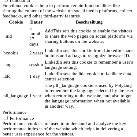
Functional
Functional cookies help to perform certain functionalities like
sharing the content of the website on social media platforms, collect
feedbacks, and other third-party features.
Cookie
Dauer
Beschreibung
5
AddThis sets this cookie to enable the visitors
months
_uid
to share the web pages on social platforms via
27
sharing buttons on the website.
days
LinkedIn sets this cookie from LinkedIn share
bcookie
2 years
buttons and ad tags to recognize browser ID.
LinkedIn sets this cookie to remember a user's
lang
session
language setting.
LinkedIn sets the lidc cookie to facilitate data
lidc
1 day
center selection.
The pll _language cookie is used by Polylang
to remember the language selected by the user
pll_language
1 year
when returning to the website, and also to get
the language information when not available
in another way.
Performance
Performance
Performance cookies are used to understand and analyze the key
performance indexes of the website which helps in delivering a
better user experience for the visitors.