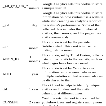
1
Google Analytics sets this cookie to store
_gat_gtag_UA_*
minute
a unique user ID.
Google Analytics sets this cookie to store
information on how visitors use a website
while also creating an analytics report of
_gid
1 day
the website's performance. Some of the
collected data includes the number of
visitors, their source, and the pages they
visit anonymously.
This cookie is set by the provider
1
_gu
Getsitecontrol. This cookie is used to
month
distinguish the users.
This cookie, set by Tribal Fusion, collects
3
ANON_ID
data on user visits to the website, such as
months
what pages have been accessed .
This cookie is set by Yahoo to store
information on how users behave on
APID
1 year
multiple websites so that relevant ads can
be displayed to them.
The cid cookie helps to identify unique
cid
1 year
visitors and understand their site
behaviour at different times.
YouTube sets this cookie via embedded
CONSENT
2 years
youtube-videos and registers anonymous