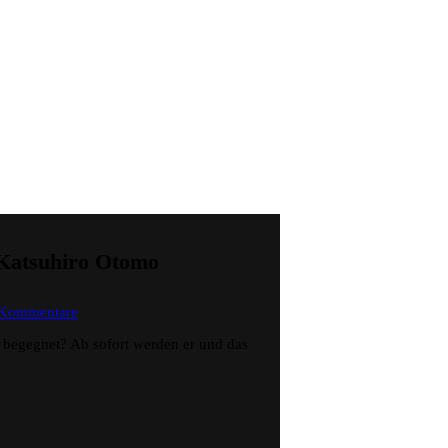
 Katsuhiro Otomo
zu
 Kommentare
Robotic
Angel
 begegnet? Ab sofort werden er und das
–
Metropolis
–
Osamo
Tezuka,
Katsuhiro