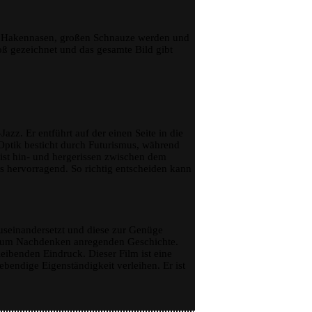
it Hakennasen, großen Schnauze werden und
ß gezeichnet und das gesamte Bild gibt
zz. Er entführt auf der einen Seite in die
Optik besticht durch Futurismus, während
 ist hin- und hergerissen zwischen dem
s hervorragend. So richtig entscheiden kann
auseinandersetzt und diese zur Genüge
, zum Nachdenken anregenden Geschichte.
eibenden Eindruck. Dieser Film ist eine
bendige Eigenständigkeit verleihen. Er ist