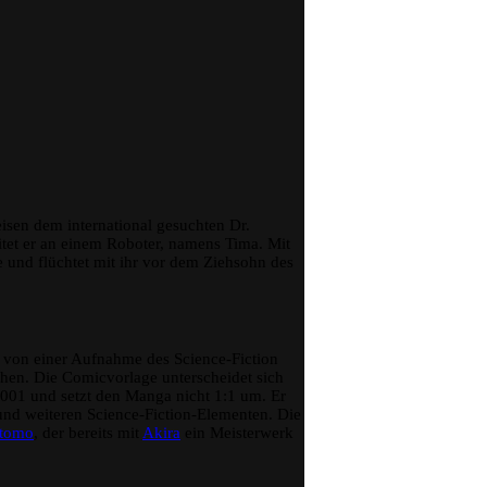
Otomo
isen dem international gesuchten Dr.
tet er an einem Roboter, namens Tima. Mit
ie und flüchtet mit ihr vor dem Ziehsohn des
 von einer Aufnahme des Science-Fiction
ehen. Die Comicvorlage unterscheidet sich
001 und setzt den Manga nicht 1:1 um. Er
nd weiteren Science-Fiction-Elementen. Die
Otomo
, der bereits mit
Akira
ein Meisterwerk