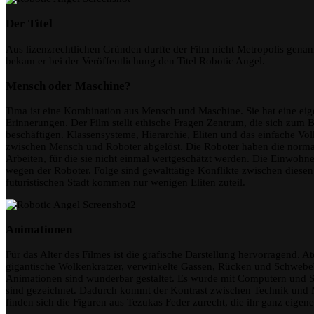
Der Titel
Aus lizenzrechtlichen Gründen durfte der Film nicht Metropolis genan
bekam er bei der Veröffentlichung den Titel Robotic Angel.
Mensch oder Maschine?
Tima ist eine Kombination aus Mensch und Maschine. Sie hat eine eig
Erinnerungen. Der Film stellt ethische Fragen Zentrum, die sich zum 
beschäftigen. Klassensysteme, Hierarchie, Eliten und das einfache Vo
zwischen Mensch und Roboter abgelöst. Die Roboter haben die nor
Arbeiten, für die sie nicht einmal wertgeschätzt werden. Die Einwohn
wegen der Roboter. Folge sind gewalttätige Konflikte zwischen diesen
futuristischen Stadt kommen nur wenigen Eliten zuteil.
Animationen
Für das Alter des Filmes ist die grafische Darstellung hervorragend
gigantische Wolkenkratzer, verwinkelte Gassen, Rücken und Schwebeb
Animationen sind wunderbar gestaltet. Es wurde mit Computern und St
sind gezeichnet. Dadurch kommt der Kontrast zwischen Technik und
finden sich die Figuren aus Tezukas Feder zurecht, die ihr ganz eigen