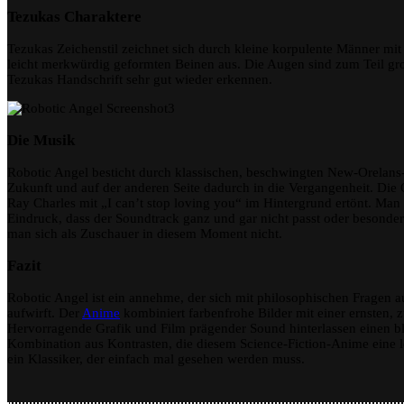
Tezukas Charaktere
Tezukas Zeichenstil zeichnet sich durch kleine korpulente Männer m
leicht merkwürdig geformten Beinen aus. Die Augen sind zum Teil gro
Tezukas Handschrift sehr gut wieder erkennen.
Die Musik
Robotic Angel besticht durch klassischen, beschwingten New-Orelans-Ja
Zukunft und auf der anderen Seite dadurch in die Vergangenheit. Die 
Ray Charles mit „I can’t stop loving you“ im Hintergrund ertönt. Man
Eindruck, dass der Soundtrack ganz und gar nicht passt oder besonder
man sich als Zuschauer in diesem Moment nicht.
Fazit
Robotic Angel ist ein annehme, der sich mit philosophischen Fragen 
aufwirft. Der
Anime
kombiniert farbenfrohe Bilder mit einer ernsten
Hervorragende Grafik und Film prägender Sound hinterlassen einen bl
Kombination aus Kontrasten, die diesem Science-Fiction-Anime eine le
ein Klassiker, der einfach mal gesehen werden muss.