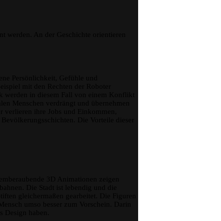
nt werden. An der Geschichte orientieren
ene Persönlichkeit, Gefühle und
Beispiel mit den Rechten der Roboter
lk werden in diesem Fall von einem Konflikt
malen Menschen verdrängt und übernehmen
er verlieren ihre Jobs und Einkommen,
 Bevölkerungsschichten. Die Vorteile dieser
. Atemberaubende 3D Animationen zeigen
ahnen. Die Stadt ist lebendig und die
iften gleichermaßen gearbeitet. Die Figuren
 Mensch umso besser zum Vorschein. Darin
es Design haben.