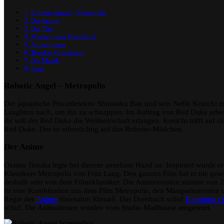
Robotic Angel – Metropolis
Der Anime
Der Titel
Mensch oder Maschine?
Animationen
Tezukas Charaktere
Die Musik
Fazit
Robotic Angel – Metropolis
Der japanische Privatdetektiv Shunsaku Ban und sein Neffe Kenichi re
Laughton nach, um ihn zu schnappen. Im Auftrag von Red Duke arbei
ihr will der Red Duke die Weltherrschaft erlangen. Kenichi trifft auf s
Red Duke. Der ist eifersüchtig auf das Roboter-Mädchen.
Der Anime
Osamu Tezuka legte bei diesem annehme Hand an. Inspiriert wurde er
Klassikers Metropolis von Fritz Lang. Den ganzen Film hat er nie ges
deshalb sehr von dem Filmeklassiker. Die Animeversion stammt von 2
ist eine Kombination aus dem Film Metropolis, den Mangaelementen u
Regie des
Anime
übernahm Rintarô. Das Drehbuch schuf
Katsuhiro 
schuf. Die Animationen wurden vom Studio Madhouse umgesetzt.