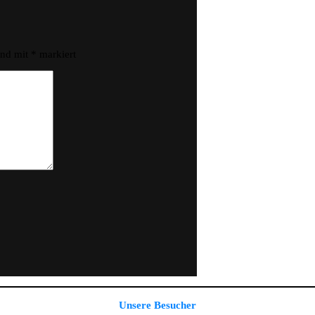
ind mit
*
markiert
Unsere Besucher