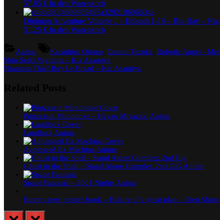
57,05
€
In den Warenkorb
Digimon Adventure Volume 1 – Episodi 1-18 – Blu-Ray – Nu
51,25
€
In den Warenkorb
Tags:
Anime
Katsuhiro Otomo
,
Osamo Tezuka
,
Robotic Angel - Met
Beitragsnavigation
Previous
Shin Seiki Vagrants – Kia Asamiya
Post:
Next
Phantom Thief Boy Le Bread – Kia Asamiya
Post:
Related Posts
Prinzessin Mononoke – Hayao Miyazaki
Anime
Landlock
Anime
Appleseed Ex Machina
Anime
Ghost in the Shell – Stand Alone Complex 2nd GiG
Anime
Space Fantasia – 2001 Nights
Anime
Bumpy new picture book – Failure of a great plan – Oten Shi
prev
next