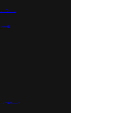
ovo Anime
ropolis
mokawa
Anime