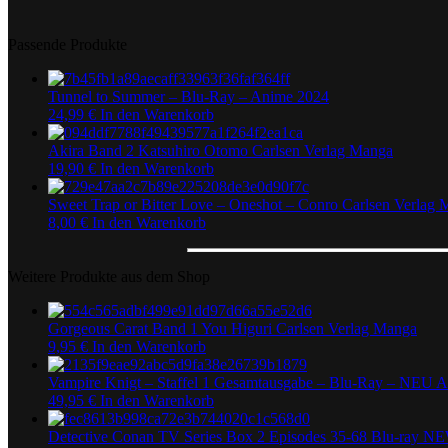
Passende Produkte
Tunnel to Summer – Blu-Ray – Anime 2024
24,99
€
In den Warenkorb
Akira Band 2 Katsuhiro Otomo Carlsen Verlag Manga
19,90
€
In den Warenkorb
Sweet Trap or Bitter Love – Oneshot – Conro Carlsen Verlag
8,00
€
In den Warenkorb
Weitere Produkte aus dem Shop
Gorgeous Carat Band 1 You Higuri Carlsen Verlag Manga
9,95
€
In den Warenkorb
Vampire Knigt – Staffel 1 Gesamtausgabe – Blu-Ray – NEU 
49,95
€
In den Warenkorb
Detective Conan TV Series Box 2 Episodes 35-68 Blu-ray 