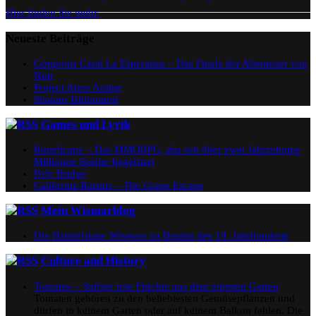
Hier finden Sie mehr.
Neueste Beiträge
Gorgeous Carat La Esperanza – Das Finale der Abenteuer von
Noir
Project Arms Anime
Shotaro Ishinomori
Games und Lyrik
RuneScape – Das MMORPG, das seit über zwei Jahrzehnten
Millionen Spieler begeistert
Poly Bridge
California Raisins – The Grape Escape
Mein Wismarblog
Die Handelslage Wismars zu Beginn des 19. Jahrhunderts
Culture and History
Tomaten – Saftige rote Früchte aus dem eigenen Garten
Tomaten gehören zu den beliebtesten Gemüsepflanzen und
dürfen in keinem Garten oder auf keinem Balkon fehlen. Die