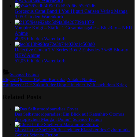
8,95
€
In den Warenkorb
Gorgeous Carat Band 1 You Higuri Carlsen Verlag Manga
9,95
€
In den Warenkorb
Vampire Knigt – Staffel 1 Gesamtausgabe – Blu-Ray – NEU
Anime
49,95
€
In den Warenkorb
Detective Conan TV Series Box 2 Episodes 35-68 Blu-ray
NEW Anime
57,05
€
In den Warenkorb
Science Fiction
Beitragsnavigation
Previous
Higaeri Quest – Hajime Kanzaka, Yutaka Nanten
Post:
Next
Appleseed: Die Zukunft der Utopie in einer Welt nach dem Krieg
Post:
Related Posts
Das Selbstmordparadies: Ein Blick auf Katsuhiro Otomos
dystopischen Manga „Domu“
Science Fiction
Ghost in the Shell: Einflussreicher Klassiker des Cyberpunk-
Genres
Science Fiction