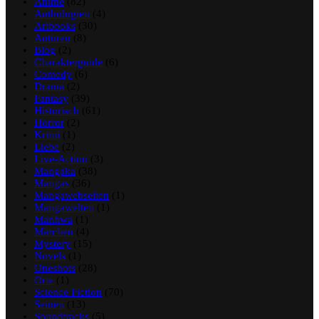
Anime
(82)
Anthologien
(4)
Artbooks
(30)
Autoren
(8)
Blog
(2)
Charakterguide
(6)
Comedy
(6)
Drama
(2)
Fantasy
(39)
Historisch
(61)
Horror
(2)
Krimi
(1)
Liebe
(2)
Live-Action
(3)
Mangaka
(38)
Mangas
(36)
Mangawebseiten
(1)
Mangawelten
(1)
Manhwa
(1)
Märchen
(4)
Mystery
(15)
Novels
(1)
Oneshots
(28)
Orte
(1)
Science Fiction
(70)
Seinen
(13)
Soundtracks
(5)