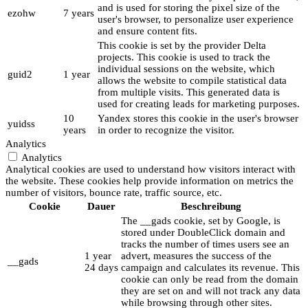
and is used for storing the pixel size of the
ezohw
7 years
user's browser, to personalize user experience
and ensure content fits.
This cookie is set by the provider Delta
projects. This cookie is used to track the
individual sessions on the website, which
guid2
1 year
allows the website to compile statistical data
from multiple visits. This generated data is
used for creating leads for marketing purposes.
10
Yandex stores this cookie in the user's browser
yuidss
years
in order to recognize the visitor.
Analytics
Analytics
Analytical cookies are used to understand how visitors interact with
the website. These cookies help provide information on metrics the
number of visitors, bounce rate, traffic source, etc.
Cookie
Dauer
Beschreibung
The __gads cookie, set by Google, is
stored under DoubleClick domain and
tracks the number of times users see an
1 year
advert, measures the success of the
__gads
24 days
campaign and calculates its revenue. This
cookie can only be read from the domain
they are set on and will not track any data
while browsing through other sites.