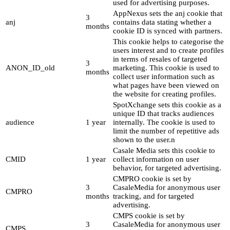
used for advertising purposes.
AppNexus sets the anj cookie that
3
anj
contains data stating whether a
months
cookie ID is synced with partners.
This cookie helps to categorise the
users interest and to create profiles
in terms of resales of targeted
3
ANON_ID_old
marketing. This cookie is used to
months
collect user information such as
what pages have been viewed on
the website for creating profiles.
SpotXchange sets this cookie as a
unique ID that tracks audiences
audience
1 year
internally. The cookie is used to
limit the number of repetitive ads
shown to the user.n
Casale Media sets this cookie to
CMID
1 year
collect information on user
behavior, for targeted advertising.
CMPRO cookie is set by
3
CasaleMedia for anonymous user
CMPRO
months
tracking, and for targeted
advertising.
CMPS cookie is set by
3
CasaleMedia for anonymous user
CMPS