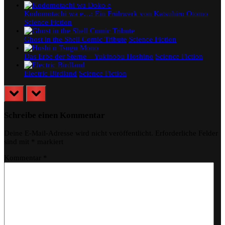
Kodomotachi wa e…: Ein Frühwerk von Katsuhiro Otomo
Science Fiction
Ghost in the Shell Comic Tribute
Science Fiction
Das Erbe der Sterne – Yukinobu Hoshino
Science Fiction
Electric Birdland
Science Fiction
prev
next
Schreibe einen Kommentar
Deine E-Mail-Adresse wird nicht veröffentlicht.
Erforderliche Felder
sind mit
*
markiert
Kommentar
*