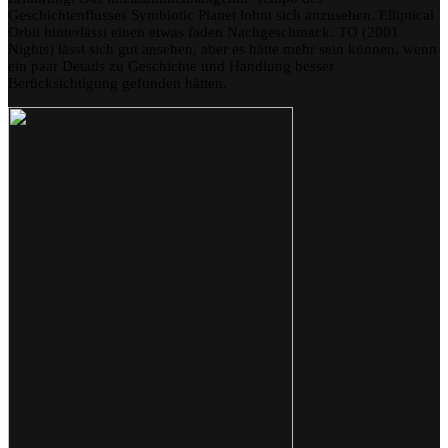
Geschichtenflusses Symbiotic Planet lohnt sich anzusehen. Elliptical
Orbit hinterlässt einen etwas faden Nachgeschmack. TO (2001
Nights) lässt sich gut ansehen, aber es hätte mehr sein können, wenn
ein paar Details zu Geschichte und Handlung besser
Berücksichtigung gefunden hätten.