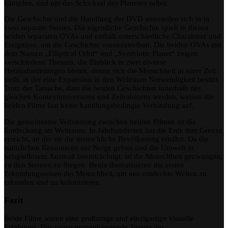
kämpfen, und um das Schicksal des Planeten selbst.
Die Geschichte und die Handlung der DVD unterteilen sich in in
zwei separate Stories. Die eigentliche Geschichte spielt in diesen
beiden separaten OVAs und enthält unterschiedliche Charaktere und
Ereignisse, um die Geschichte voranzutreiben. Die beiden OVAs mit
dem Namen „Elliptical Orbit“ und „Symbiotic Planet“ zeigen
verschiedene Themen, die Einblick in zwei diverse
Herausforderungen bieten, denen sich die Menschheit in einer Zeit
stellt, in der eine Expansion in den Weltraum Notwendigkeit besitzt.
Trotz der Tatsache, dass die beiden Geschichten innerhalb des
gleichen Kontextuniversums und Zeitrahmens werden, weisen die
beiden Filme fast keine handlungsbedingte Verbindung auf.
Die gemeinsame Verbindung zwischen beiden Filmen ist die
Entdeckung im Weltraum. In Jahrhunderten hat die Erde ihre Grenze
erreicht, an der sie die menschliche Bevölkerung ernährt. Da die
natürlichen Ressourcen zur Neige gehen und die Umwelt in
beispiellosem Ausmaß beeinträchtigt, ist die Menschheit gezwungen,
zu den Sternen zu fliegen. Beide thematisieren die ersten
Erkundungsreisen der Menschheit, um neu entdeckte Welten zu
erkunden und zu kolonisieren.
Fazit
Beide Filme waren eine großartige und einzigartige visuelle
Erfahrung. Das unzusammenhängende Tempo des