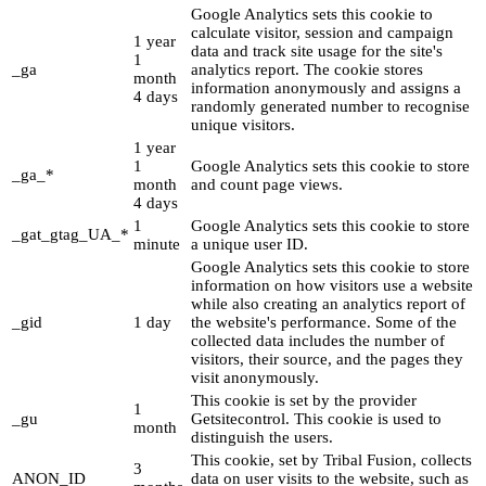
Google Analytics sets this cookie to
calculate visitor, session and campaign
1 year
data and track site usage for the site's
1
_ga
analytics report. The cookie stores
month
information anonymously and assigns a
4 days
randomly generated number to recognise
unique visitors.
1 year
1
Google Analytics sets this cookie to store
_ga_*
month
and count page views.
4 days
1
Google Analytics sets this cookie to store
_gat_gtag_UA_*
minute
a unique user ID.
Google Analytics sets this cookie to store
information on how visitors use a website
while also creating an analytics report of
_gid
1 day
the website's performance. Some of the
collected data includes the number of
visitors, their source, and the pages they
visit anonymously.
This cookie is set by the provider
1
_gu
Getsitecontrol. This cookie is used to
month
distinguish the users.
This cookie, set by Tribal Fusion, collects
3
ANON_ID
data on user visits to the website, such as