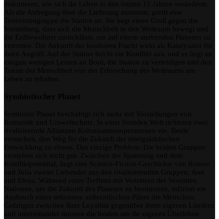
diskutieren, wie sich ihr Leben in den letzten 15 Jahren veränderte.
Als die Aufregung über die Lieferung zunimmt, greift eine
Terroristengruppe die Station an. Sie hegt einen Groll gegen die
Vorstellung, dass sich die Menschheit in den Weltraum bewegt und
die Erdbewohner zurücklässt, um auf einem sterbenden Planeten zu
verrotten. Die Ankunft der kostbaren Fracht wirkt als Katalysator für
ihren Angriff. Auf der Station bricht ein Konflikt aus, und es liegt an
einigen wenigen Leuten an Bord, die Station zu verteidigen und den
Traum der Menschheit von der Erforschung des Weltraums am
Leben zu erhalten.
Symbiotischer Planet
Symbiotic Planet beschäftigt sich mehr mit Vorstellungen von
Romantik und Umweltschutz. In einer fremden Welt richteten zwei
rivalisierende Allianzen Kolonisationsoperationen ein. Beide
versuchen, den Weg für die Zukunft der intergalaktischen
Entwicklung zu ebnen. Das einzige Problem: Die beiden Gruppen
verstehen sich nicht gut. Zwischen der Spannung und dem
Konfliktpotential, liegt eine Science-Fiction-Geschichte von Romeo
und Julia zweier Liebender aus den rivalisierenden Gruppen, Aon
und Elena. Während eines Treffens mit Vertretern der Vereinten
Nationen, um die Zukunft des Planeten zu bestimmen, infiziert ein
Ausbruch eines seltsamen außerirdischen Pilzes die Menschen.
Gefangen zwischen ihrer Loyalität gegenüber ihren eigenen Ländern
und untereinander müssen die beiden um ihr eigenes Überleben