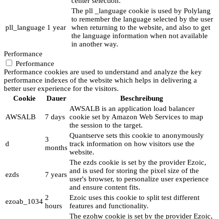
center selection.
The pll _language cookie is used by Polylang
to remember the language selected by the user
pll_language
1 year
when returning to the website, and also to get
the language information when not available
in another way.
Performance
Performance
Performance cookies are used to understand and analyze the key
performance indexes of the website which helps in delivering a
better user experience for the visitors.
Cookie
Dauer
Beschreibung
AWSALB is an application load balancer
AWSALB
7 days
cookie set by Amazon Web Services to map
the session to the target.
Quantserve sets this cookie to anonymously
3
d
track information on how visitors use the
months
website.
The ezds cookie is set by the provider Ezoic,
and is used for storing the pixel size of the
ezds
7 years
user's browser, to personalize user experience
and ensure content fits.
2
Ezoic uses this cookie to split test different
ezoab_1034
hours
features and functionality.
The ezohw cookie is set by the provider Ezoic,