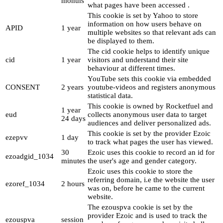
months
what pages have been accessed .
This cookie is set by Yahoo to store
information on how users behave on
APID
1 year
multiple websites so that relevant ads can
be displayed to them.
The cid cookie helps to identify unique
cid
1 year
visitors and understand their site
behaviour at different times.
YouTube sets this cookie via embedded
CONSENT
2 years
youtube-videos and registers anonymous
statistical data.
This cookie is owned by Rocketfuel and
1 year
eud
collects anonymous user data to target
24 days
audiences and deliver personalized ads.
This cookie is set by the provider Ezoic
ezepvv
1 day
to track what pages the user has viewed.
30
Ezoic uses this cookie to record an id for
ezoadgid_1034
minutes
the user's age and gender category.
Ezoic uses this cookie to store the
referring domain, i.e the website the user
ezoref_1034
2 hours
was on, before he came to the current
website.
The ezouspva cookie is set by the
provider Ezoic and is used to track the
ezouspva
session