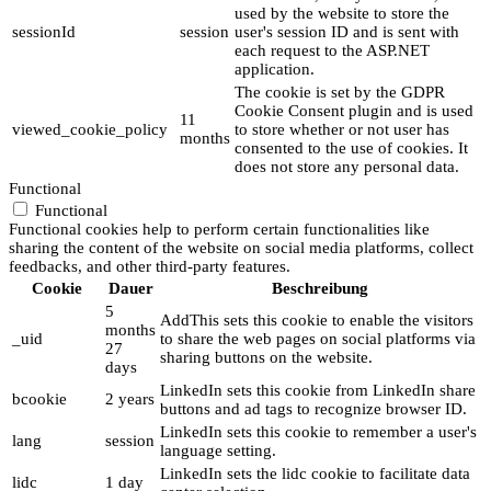
used by the website to store the
sessionId
session
user's session ID and is sent with
each request to the ASP.NET
application.
The cookie is set by the GDPR
Cookie Consent plugin and is used
11
viewed_cookie_policy
to store whether or not user has
months
consented to the use of cookies. It
does not store any personal data.
Functional
Functional
Functional cookies help to perform certain functionalities like
sharing the content of the website on social media platforms, collect
feedbacks, and other third-party features.
Cookie
Dauer
Beschreibung
5
AddThis sets this cookie to enable the visitors
months
_uid
to share the web pages on social platforms via
27
sharing buttons on the website.
days
LinkedIn sets this cookie from LinkedIn share
bcookie
2 years
buttons and ad tags to recognize browser ID.
LinkedIn sets this cookie to remember a user's
lang
session
language setting.
LinkedIn sets the lidc cookie to facilitate data
lidc
1 day