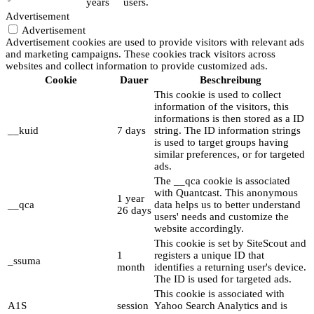
years
users.
Advertisement
Advertisement
Advertisement cookies are used to provide visitors with relevant ads
and marketing campaigns. These cookies track visitors across
websites and collect information to provide customized ads.
Cookie
Dauer
Beschreibung
This cookie is used to collect
information of the visitors, this
informations is then stored as a ID
__kuid
7 days
string. The ID information strings
is used to target groups having
similar preferences, or for targeted
ads.
The __qca cookie is associated
with Quantcast. This anonymous
1 year
__qca
data helps us to better understand
26 days
users' needs and customize the
website accordingly.
This cookie is set by SiteScout and
1
registers a unique ID that
_ssuma
month
identifies a returning user's device.
The ID is used for targeted ads.
This cookie is associated with
A1S
session
Yahoo Search Analytics and is