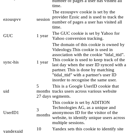
number of pages a user has visited all
time.
The ezouspvv cookie is set by the
provider Ezoic and is used to track the
ezouspvv
session
number of pages a user has visited all
time.
The GUC cookie is set by Yahoo for
GUC
1 year
Yahoo conversion tracking.
The domain of this cookie is owned by
Videology.This cookie is used in
association with the cookie "tidal_ttid".
This cookie is used to keep track of the
sync-his
1 year
last day when the user ID synced with a
partner. This is done by matching
"tidal_ttid" with a partner's user ID
inorder to recognise the same user.
5
This is a Google UserID cookie that
uid
months
tracks users across various website
27 days
segments.
This cookie is set by ADITION
Technologies AG, as a unique and
3
UserID1
anonymous ID for the visitor of the
months
website, to identify unique users across
multiple sessions.
10
Yandex sets this cookie to identify site
yandexuid