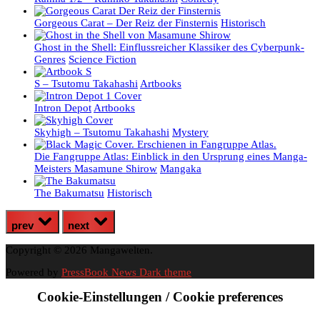
Gorgeous Carat – Der Reiz der Finsternis
Historisch
Ghost in the Shell: Einflussreicher Klassiker des Cyberpunk-
Genres
Science Fiction
S – Tsutomu Takahashi
Artbooks
Intron Depot
Artbooks
Skyhigh – Tsutomu Takahashi
Mystery
Die Fangruppe Atlas: Einblick in den Ursprung eines Manga-
Meisters Masamune Shirow
Mangaka
The Bakumatsu
Historisch
prev
next
Copyright © 2026 Mangawelten.
Powered by
PressBook News Dark theme
Cookie-Einstellungen / Cookie preferences