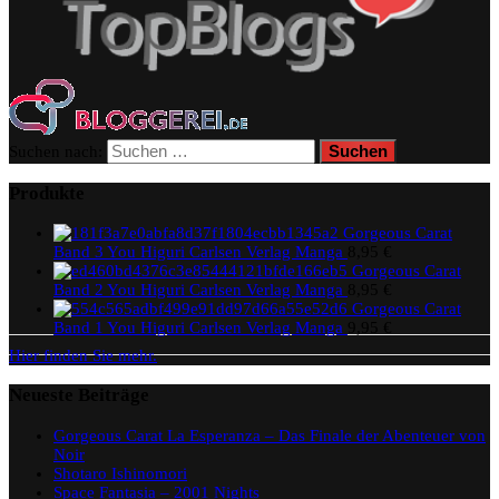
Suchen nach:
Produkte
Gorgeous Carat
Band 3 You Higuri Carlsen Verlag Manga
8,95
€
Gorgeous Carat
Band 2 You Higuri Carlsen Verlag Manga
8,95
€
Gorgeous Carat
Band 1 You Higuri Carlsen Verlag Manga
9,95
€
Hier finden Sie mehr.
Neueste Beiträge
Gorgeous Carat La Esperanza – Das Finale der Abenteuer von
Noir
Shotaro Ishinomori
Space Fantasia – 2001 Nights