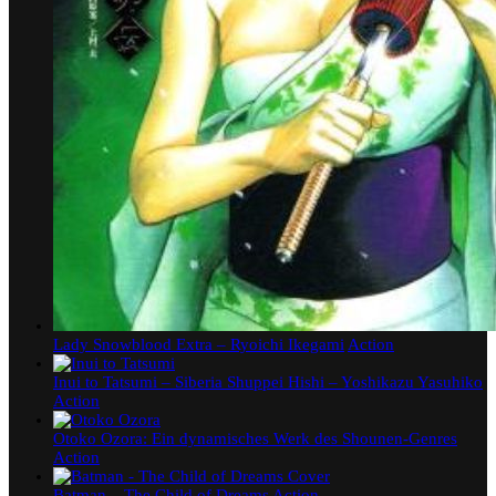
Lady Snowblood Extra – Ryoichi Ikegami
Action
Inui to Tatsumi – Siberia Shuppei Hishi – Yoshikazu Yasuhiko
Action
Otoko Ozora: Ein dynamisches Werk des Shounen-Genres
Action
Batman – The Child of Dreams
Action