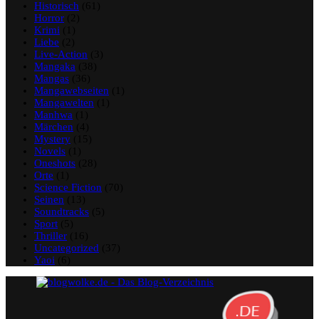
Historisch
(61)
Horror
(2)
Krimi
(1)
Liebe
(2)
Live-Action
(3)
Mangaka
(38)
Mangas
(36)
Mangawebseiten
(1)
Mangawelten
(1)
Manhwa
(1)
Märchen
(4)
Mystery
(15)
Novels
(1)
Oneshots
(28)
Orte
(1)
Science Fiction
(70)
Seinen
(13)
Soundtracks
(5)
Sport
(5)
Thriller
(16)
Uncategorized
(37)
Yaoi
(6)