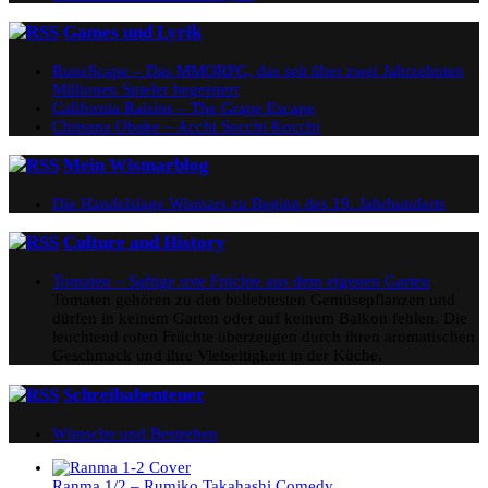
Games und Lyrik
RuneScape – Das MMORPG, das seit über zwei Jahrzehnten
Millionen Spieler begeistert
California Raisins – The Grape Escape
Chiisana Obake – Acchi Socchi Kocchi
Mein Wismarblog
Die Handelslage Wismars zu Beginn des 19. Jahrhunderts
Culture and History
Tomaten – Saftige rote Früchte aus dem eigenen Garten
Tomaten gehören zu den beliebtesten Gemüsepflanzen und
dürfen in keinem Garten oder auf keinem Balkon fehlen. Die
leuchtend roten Früchte überzeugen durch ihren aromatischen
Geschmack und ihre Vielseitigkeit in der Küche.
Schreibabenteuer
Wünsche und Bestreben
Ranma 1/2 – Rumiko Takahashi
Comedy