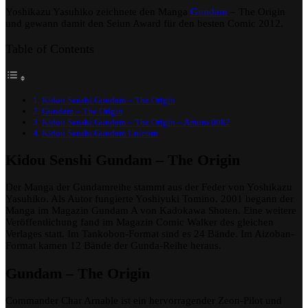
Yoshikazu Yasuhiko zeichnete den Manga
Gundam
– The Origin
und gewann damit den Seiun Award für den besten Comic 2012.
Table of Contents
Kidou Senshi Gundam – The Origin
Gundam – The Origin
Kidou Senshi Gundam – The Origin – Amuro 0082
Kidou Senshi Gundam Unicorn
Kidou Senshi Gundam – The Origin
Der Manga der Gundamreihe stammt aus der Feder von Yoshikazu
Yasuhiko. Als Autor fungierte Yoshiyuki Tomino. 2001 begann der
Manga im Magazin Gundam A von Kadokawa Shoten. Eine weitere
Veröffentlichung fand im Magazin Comic Walker des gleichen
Verlages statt. Im Tankobon-Format sind es 24 Bände. Im Aizoban-
Format kamen 12 Bände der Gunda-Reihe heraus.
Gundam – The Origin
Commander Char Arnable ist ein hervorragender Zeon-Pilot und