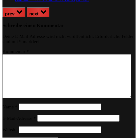
prev
next
Schreibe einen Kommentar
Deine E-Mail-Adresse wird nicht veröffentlicht.
Erforderliche Felder
sind mit
*
markiert
Kommentar
*
Name
*
E-Mail-Adresse
*
Website