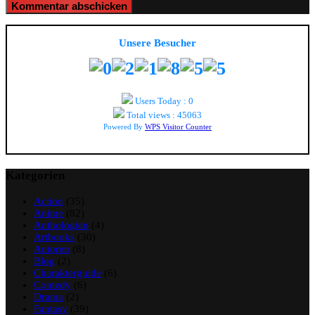
Unsere Besucher
Users Today : 0
Total views : 45063
Powered By
WPS Visitor Counter
Kategorien
Action
(35)
Anime
(82)
Anthologien
(4)
Artbooks
(30)
Autoren
(8)
Blog
(2)
Charakterguide
(6)
Comedy
(6)
Drama
(2)
Fantasy
(39)