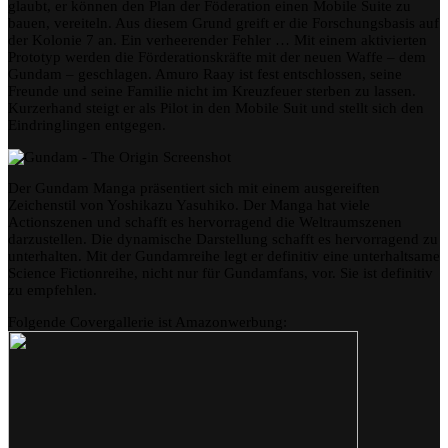
glaubt, er können den Plan der Föderation einen Mobile Suite zu
bauen, vereiteln. Aus diesem Grund greift er die Forschungsbasis auf
der Kolonie 7 an. Ein verheerender Fehler … Mit einem aktivierten
Prototyp werden die Förderationskräfte mit der neuen Waffe – dem
Gundam – geschlagen. Amuro Raay ist fest entschlossen, seine
Freunde und seine Familie nicht im Kreuzfeuer sterben zu lassen.
Kurzerhand steigt er als Pilot in den Mobile Suit und stellt sich den
Eindringlingen entgegen.
Der Gundam Manga präsentiert sich mit einem ausgereiften
Zeichenstil von Yoshikazu Yasuhiko. Der Manga hat viele
Actionszenen und schafft es hervorragend die Weltraumszenen
darzustellen. Die dynamische Darstellung schafft es hervorragend zu
unterhalten. Mit der Gundamreihe legt er definitiv eine unterhaltsame
Science Fictionreihe, nicht nur für Gundamfans, vor. Sie ist definitiv
zu empfehlen.
Folgende Covergallerie ist Amazonwerbung: