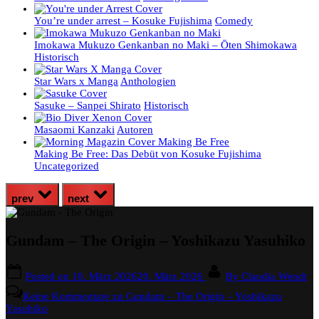
You’re under arrest – Kosuke Fujishima
Comedy
Imokawa Mukuzo Genkanban no Maki – Ōten Shimokawa
Historisch
Star Wars x Manga
Anthologien
Sasuke – Sanpei Shirato
Historisch
Masaomi Kanzaki
Autoren
Making Be Free: Das Debüt von Kosuke Fujishima
Uncategorized
prev
next
Gundam – The Origin – Yoshikazu Yasuhiko
Posted on
10. März 2026
20. März 2026
By
Claudia Wendt
Keine Kommentare
zu Gundam – The Origin – Yoshikazu
Yasuhiko