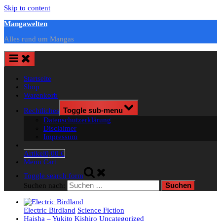
Skip to content
Mangawelten
Alles rund um Mangas
Startseite
Shop
Warenkorb
Rechtliches
Toggle sub-menu
Datenschutzerklärung
Disclaimer
Impressum
Artikel
0,00 €
Menu Cart
Toggle search form
Suchen nach:
Electric Birdland
Science Fiction
Haisha – Yukito Kishiro
Uncategorized