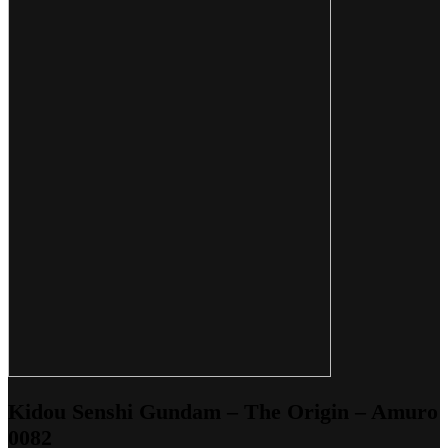
Kidou Senshi Gundam – The Origin – Amuro
0082