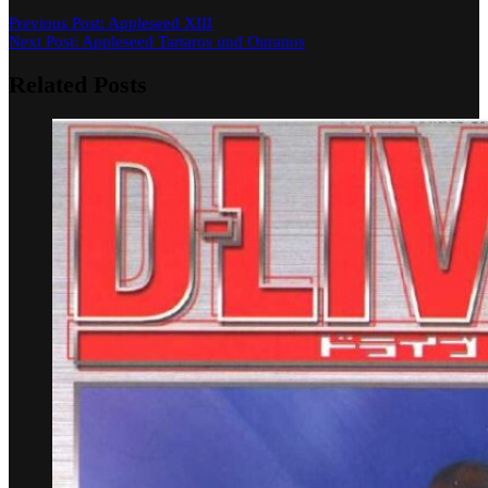
Previous Post:
Appleseed XIII
Next Post:
Appleseed Tartaros und Ouranos
Related Posts