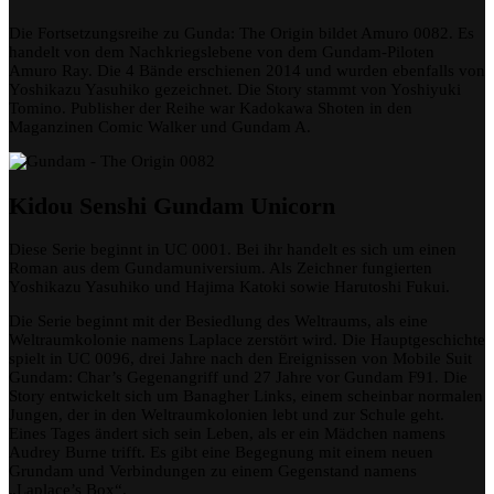
Die Fortsetzungsreihe zu Gunda: The Origin bildet Amuro 0082. Es
handelt von dem Nachkriegslebene von dem Gundam-Piloten
Amuro Ray. Die 4 Bände erschienen 2014 und wurden ebenfalls von
Yoshikazu Yasuhiko gezeichnet. Die Story stammt von Yoshiyuki
Tomino. Publisher der Reihe war Kadokawa Shoten in den
Maganzinen Comic Walker und Gundam A.
Kidou Senshi Gundam Unicorn
Diese Serie beginnt in UC 0001. Bei ihr handelt es sich um einen
Roman aus dem Gundamuniversium. Als Zeichner fungierten
Yoshikazu Yasuhiko und Hajima Katoki sowie Harutoshi Fukui.
Die Serie beginnt mit der Besiedlung des Weltraums, als eine
Weltraumkolonie namens Laplace zerstört wird. Die Hauptgeschichte
spielt in UC 0096, drei Jahre nach den Ereignissen von Mobile Suit
Gundam: Char’s Gegenangriff und 27 Jahre vor Gundam F91. Die
Story entwickelt sich um Banagher Links, einem scheinbar normalen
Jungen, der in den Weltraumkolonien lebt und zur Schule geht.
Eines Tages ändert sich sein Leben, als er ein Mädchen namens
Audrey Burne trifft. Es gibt eine Begegnung mit einem neuen
Grundam und Verbindungen zu einem Gegenstand namens
„Laplace’s Box“.