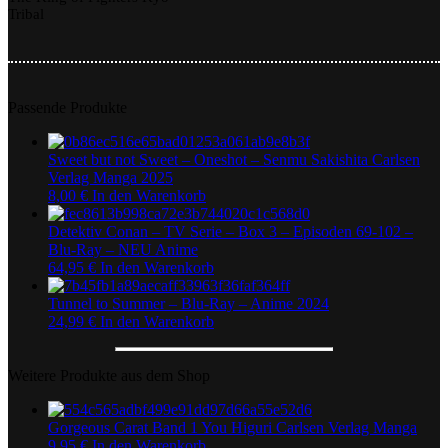
Tribal
Passende Produkte
Sweet but not Sweet – Oneshot – Senmu Sakishita Carlsen
Verlag Manga 2025
8,00
€
In den Warenkorb
Detektiv Conan – TV Serie – Box 3 – Episoden 69-102 –
Blu-Ray – NEU Anime
64,95
€
In den Warenkorb
Tunnel to Summer – Blu-Ray – Anime 2024
24,99
€
In den Warenkorb
Weitere Produkte aus dem Shop
Gorgeous Carat Band 1 You Higuri Carlsen Verlag Manga
9,95
€
In den Warenkorb