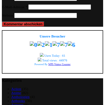
E-Mail-Adresse
*
Website
Unsere Besucher
Users Today : 61
Total views : 44976
Powered By
WPS Visitor Counter
Kategorien
Action
(35)
Anime
(82)
Anthologien
(4)
Artbooks
(30)
Autoren
(8)