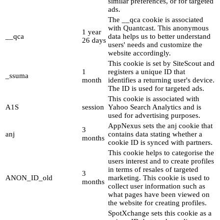
similar preferences, or for targeted
ads.
The __qca cookie is associated
with Quantcast. This anonymous
1 year
__qca
data helps us to better understand
26 days
users' needs and customize the
website accordingly.
This cookie is set by SiteScout and
1
registers a unique ID that
_ssuma
month
identifies a returning user's device.
The ID is used for targeted ads.
This cookie is associated with
A1S
session
Yahoo Search Analytics and is
used for advertising purposes.
AppNexus sets the anj cookie that
3
anj
contains data stating whether a
months
cookie ID is synced with partners.
This cookie helps to categorise the
users interest and to create profiles
in terms of resales of targeted
3
ANON_ID_old
marketing. This cookie is used to
months
collect user information such as
what pages have been viewed on
the website for creating profiles.
SpotXchange sets this cookie as a