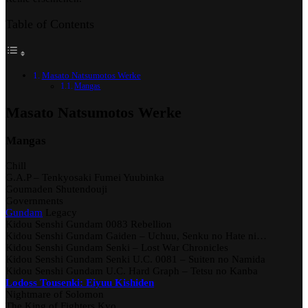
Table of Contents
Masato Natsumotos Werke
Mangas
Masato Natsumotos Werke
Mangas
Chill
G.A.P – Tenkyosaki Fumei Yuubinka
Goumaden Shutendouji
Governments
Gundam
Legacy
Kidou Senshi Gundam 0083 Rebellion
Kidou Senshi Gundam Gaiden – Uchuu, Senku no Hate ni…
Kidou Senshi Gundam Senki – Lost War Chronicles
Kidou Senshi Gundam Senki U.C. 0081 – Suiten no Namida
Kidou Senshi Gundam U.C. Hard Graph – Tetsu no Kanba
Lodoss Tousenki: Eiyuu Kishiden
Nightmare of Solomon
The King of Fighters Kyo