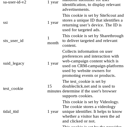
sa-user-id-v2
1 year
identification, to display relevant
advertisements.
This cookie is set by SiteScout and
stores a unique ID that identifies a
ssi
1 year
returning user’s device. The ID is
used for targeted ads.
This cookie is set by Sharethrough
1
stx_user_id
to deliver targeted and relevant
month
content.
Collects information on user
preferences and interaction with
web-campaign content which is
suid_legacy
1 year
used on CRM-campaign-platforms
used by website owners for
promoting events or products.
The test_cookie is set by
15
doubleclick.net and is used to
test_cookie
minutes
determine if the user's browser
supports cookies.
This cookie is set by Videology.
The cookie stores a videology
tidal_ttid
1 year
unique identifier. It helps to know
whether a visitor has seen the ad
and clicked or not.
This cookie is set by the provider