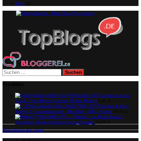
Yaoi
(6)
Suchen
nach:
Produkte
Gorgeous Carat
Band 1 You Higuri Carlsen Verlag Manga
9,95
€
Vampire Knigt -
Staffel 1 Gesamtausgabe - Blu-Ray - NEU Anime
49,95
€
Akira Band 2
Katsuhiro Otomo Carlsen Verlag Manga
19,90
€
Hier finden Sie mehr.