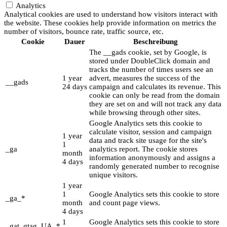
Analytics
Analytical cookies are used to understand how visitors interact with
the website. These cookies help provide information on metrics the
number of visitors, bounce rate, traffic source, etc.
Cookie
Dauer
Beschreibung
The __gads cookie, set by Google, is
stored under DoubleClick domain and
tracks the number of times users see an
1 year
advert, measures the success of the
__gads
24 days
campaign and calculates its revenue. This
cookie can only be read from the domain
they are set on and will not track any data
while browsing through other sites.
Google Analytics sets this cookie to
calculate visitor, session and campaign
1 year
data and track site usage for the site's
1
_ga
analytics report. The cookie stores
month
information anonymously and assigns a
4 days
randomly generated number to recognise
unique visitors.
1 year
1
Google Analytics sets this cookie to store
_ga_*
month
and count page views.
4 days
1
Google Analytics sets this cookie to store
_gat_gtag_UA_*