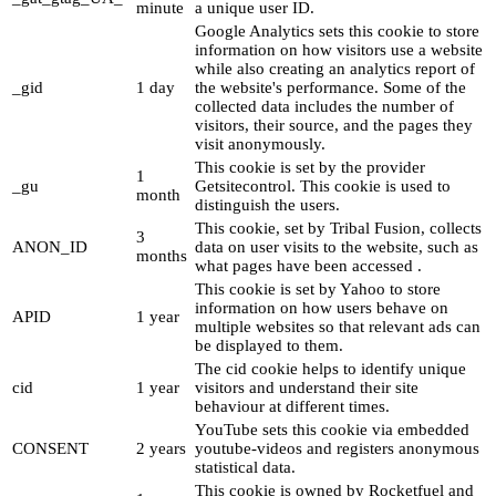
minute
a unique user ID.
Google Analytics sets this cookie to store
information on how visitors use a website
while also creating an analytics report of
_gid
1 day
the website's performance. Some of the
collected data includes the number of
visitors, their source, and the pages they
visit anonymously.
This cookie is set by the provider
1
_gu
Getsitecontrol. This cookie is used to
month
distinguish the users.
This cookie, set by Tribal Fusion, collects
3
ANON_ID
data on user visits to the website, such as
months
what pages have been accessed .
This cookie is set by Yahoo to store
information on how users behave on
APID
1 year
multiple websites so that relevant ads can
be displayed to them.
The cid cookie helps to identify unique
cid
1 year
visitors and understand their site
behaviour at different times.
YouTube sets this cookie via embedded
CONSENT
2 years
youtube-videos and registers anonymous
statistical data.
This cookie is owned by Rocketfuel and