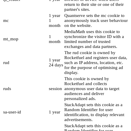
return to their site or one of their
partner's sites.
1 year
Quantserve sets the mc cookie to
mc
1
anonymously track user behaviour
month
on the website.
MediaMath uses this cookie to
1
synchronize the visitor ID with a
mt_mop
month
limited number of trusted
exchanges and data partners.
The rud cookie is owned by
Rocketfuel and registers user data,
1 year
rud
such as IP address, location, etc.
24 days
for the purpose of optimising ad
display.
This cookie is owned by
Rocketfuel and collects
ruds
session
anonymous user data to target
audiences and deliver
personalized ads.
StackAdapt sets this cookie as a
Random Identifier for user
sa-user-id
1 year
identification, to display relevant
advertisements.
StackAdapt sets this cookie as a
Random Identifier for user