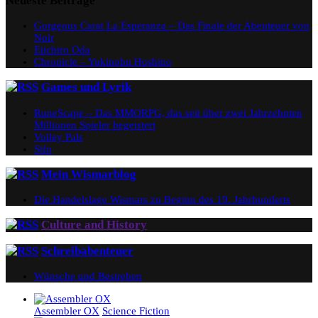
Neueste Beiträge
Gorgeous Carat La Esperanza – Das Finale der Abenteuer von
Noir
Eiichiro Oda
Chronicle – Yukinobu Hoshino
Games und Lyrik
RuneScape – Das MMORPG, das seit über zwei Jahrzehnten
Millionen Spieler begeistert
Volley Pals
Sifu
Mein Wismarblog
Die Handelslage Wismars zu Beginn des 19. Jahrhunderts
Culture and History
Schreibabenteuer
Wünsche und Bestreben
Assembler OX
Science Fiction