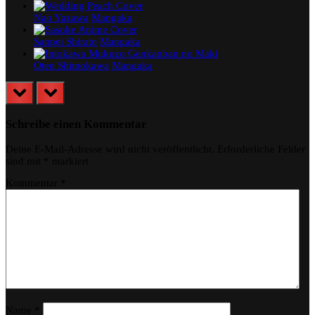
Nao Yazawa
Mangaka
Sanpei Shirato
Mangaka
Oten Shimokawa
Mangaka
prev
next
Schreibe einen Kommentar
Deine E-Mail-Adresse wird nicht veröffentlicht.
Erforderliche Felder
sind mit
*
markiert
Kommentar
*
Name
*