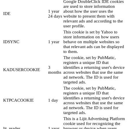
Google DoubleClick IDE cookies
are used to store information
1 year
about how the user uses the
IDE
24 days
website to present them with
relevant ads and according to the
user profile.
This cookie is set by Yahoo to
store information on how users
IDSYNC
1 year
behave on multiple websites so
that relevant ads can be displayed
to them.
The cookie, set by PubMatic,
registers a unique ID that
3
identifies a returning user's device
KADUSERCOOKIE
months
across websites that use the same
ad network. The ID is used for
targeted ads.
The cookie, set by PubMatic,
registers a unique ID that
identifies a returning user's device
KTPCACOOKIE
1 day
across websites that use the same
ad network. The ID is used for
targeted ads.
This is a Lijit Advertising Platform
cookie used for recognizing the
ljt_reader
1 year
browser or device when users