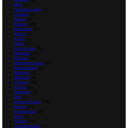
Blog
(2)
Charakterguide
(6)
Comedy
(6)
Drama
(2)
Fantasy
(39)
Historisch
(61)
Horror
(2)
Krimi
(1)
Liebe
(2)
Live-Action
(3)
Mangaka
(38)
Mangas
(36)
Mangawebseiten
(1)
Mangawelten
(1)
Manhwa
(1)
Märchen
(4)
Mystery
(15)
Novels
(1)
Oneshots
(28)
Orte
(1)
Science Fiction
(70)
Seinen
(13)
Soundtracks
(5)
Sport
(5)
Thriller
(16)
Uncategorized
(37)