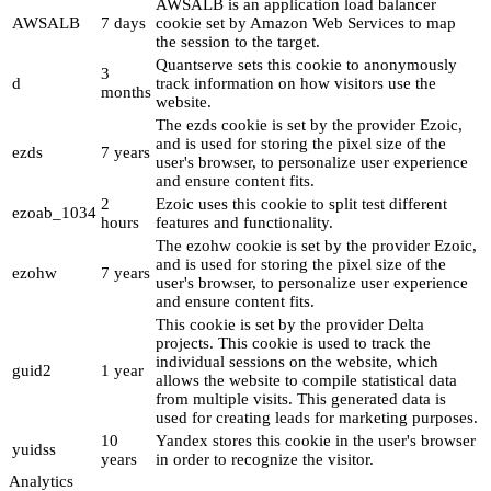
AWSALB is an application load balancer
AWSALB
7 days
cookie set by Amazon Web Services to map
the session to the target.
Quantserve sets this cookie to anonymously
3
d
track information on how visitors use the
months
website.
The ezds cookie is set by the provider Ezoic,
and is used for storing the pixel size of the
ezds
7 years
user's browser, to personalize user experience
and ensure content fits.
2
Ezoic uses this cookie to split test different
ezoab_1034
hours
features and functionality.
The ezohw cookie is set by the provider Ezoic,
and is used for storing the pixel size of the
ezohw
7 years
user's browser, to personalize user experience
and ensure content fits.
This cookie is set by the provider Delta
projects. This cookie is used to track the
individual sessions on the website, which
guid2
1 year
allows the website to compile statistical data
from multiple visits. This generated data is
used for creating leads for marketing purposes.
10
Yandex stores this cookie in the user's browser
yuidss
years
in order to recognize the visitor.
Analytics