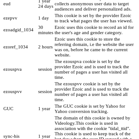
1 year
eud
collects anonymous user data to target
24 days
audiences and deliver personalized ads.
This cookie is set by the provider Ezoic
ezepvv
1 day
to track what pages the user has viewed.
30
Ezoic uses this cookie to record an id for
ezoadgid_1034
minutes
the user's age and gender category.
Ezoic uses this cookie to store the
referring domain, i.e the website the user
ezoref_1034
2 hours
was on, before he came to the current
website.
The ezouspva cookie is set by the
provider Ezoic and is used to track the
ezouspva
session
number of pages a user has visited all
time.
The ezouspvv cookie is set by the
provider Ezoic and is used to track the
ezouspvv
session
number of pages a user has visited all
time.
The GUC cookie is set by Yahoo for
GUC
1 year
Yahoo conversion tracking.
The domain of this cookie is owned by
Videology.This cookie is used in
association with the cookie "tidal_ttid".
This cookie is used to keep track of the
sync-his
1 year
last day when the user ID synced with a