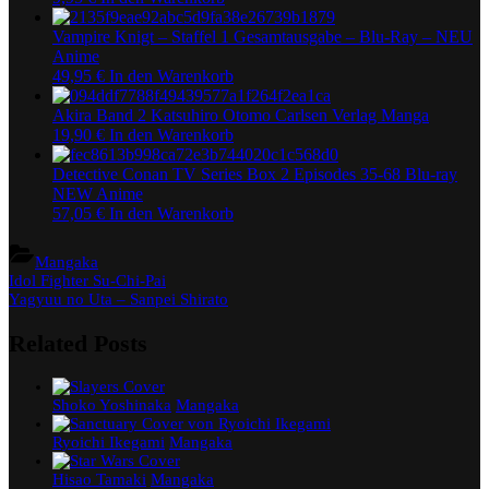
Vampire Knigt – Staffel 1 Gesamtausgabe – Blu-Ray – NEU
Anime
49,95
€
In den Warenkorb
Akira Band 2 Katsuhiro Otomo Carlsen Verlag Manga
19,90
€
In den Warenkorb
Detective Conan TV Series Box 2 Episodes 35-68 Blu-ray
NEW Anime
57,05
€
In den Warenkorb
Mangaka
Beitragsnavigation
Previous
Idol Fighter Su-Chi-Pai
Post:
Next
Yagyuu no Uta – Sanpei Shirato
Post:
Related Posts
Shoko Yoshinaka
Mangaka
Ryoichi Ikegami
Mangaka
Hisao Tamaki
Mangaka