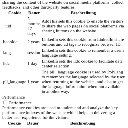
sharing the content of the website on social media platforms, collect
feedbacks, and other third-party features.
Cookie
Dauer
Beschreibung
5
AddThis sets this cookie to enable the visitors
months
_uid
to share the web pages on social platforms via
27
sharing buttons on the website.
days
LinkedIn sets this cookie from LinkedIn share
bcookie
2 years
buttons and ad tags to recognize browser ID.
LinkedIn sets this cookie to remember a user's
lang
session
language setting.
LinkedIn sets the lidc cookie to facilitate data
lidc
1 day
center selection.
The pll _language cookie is used by Polylang
to remember the language selected by the user
pll_language
1 year
when returning to the website, and also to get
the language information when not available
in another way.
Performance
Performance
Performance cookies are used to understand and analyze the key
performance indexes of the website which helps in delivering a
better user experience for the visitors.
Cookie
Dauer
Beschreibung