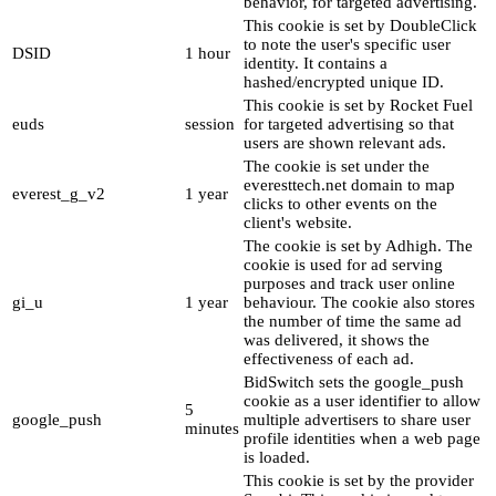
behavior, for targeted advertising.
This cookie is set by DoubleClick
to note the user's specific user
DSID
1 hour
identity. It contains a
hashed/encrypted unique ID.
This cookie is set by Rocket Fuel
euds
session
for targeted advertising so that
users are shown relevant ads.
The cookie is set under the
everesttech.net domain to map
everest_g_v2
1 year
clicks to other events on the
client's website.
The cookie is set by Adhigh. The
cookie is used for ad serving
purposes and track user online
gi_u
1 year
behaviour. The cookie also stores
the number of time the same ad
was delivered, it shows the
effectiveness of each ad.
BidSwitch sets the google_push
cookie as a user identifier to allow
5
google_push
multiple advertisers to share user
minutes
profile identities when a web page
is loaded.
This cookie is set by the provider