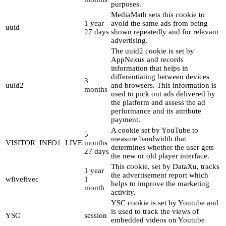
purposes.
MediaMath sets this cookie to
1 year
avoid the same ads from being
uuid
27 days
shown repeatedly and for relevant
advertising.
The uuid2 cookie is set by
AppNexus and records
information that helps in
differentiating between devices
3
uuid2
and browsers. This information is
months
used to pick out ads delivered by
the platform and assess the ad
performance and its attribute
payment.
A cookie set by YouTube to
5
measure bandwidth that
VISITOR_INFO1_LIVE
months
determines whether the user gets
27 days
the new or old player interface.
This cookie, set by DataXu, tracks
1 year
the advertisement report which
wfivefivec
1
helps to improve the marketing
month
activity.
YSC cookie is set by Youtube and
is used to track the views of
YSC
session
embedded videos on Youtube