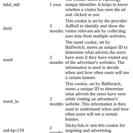
tidal_ttid
1 year
unique identifier. It helps to know
whether a visitor has seen the ad
and clicked or not.
This cookie is set by the provider
3
AdRoll to identify and show the
tluid
months
visitor relevant ads by collecting
user data from multiple websites.
The tuuid cookie, set by
BidSwitch, stores an unique ID to
determine what adverts the users
3
have seen if they have visited any
tuuid
months
of the advertiser's websites. The
information is used to decide
when and how often users will see
a certain banner.
This cookie, set by BidSwitch,
stores a unique ID to determine
what adverts the users have seen
3
while visiting an advertiser's
tuuid_lu
months
website. This information is then
used to understand when and how
often users will see a certain
banner.
StickyAds.tv sets this cookie for
2
uid-bp-159
targeting and advertising
months