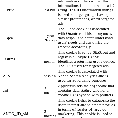
information of the visitors, this
informations is then stored as a ID
__kuid
7 days
string. The ID information strings
is used to target groups having
similar preferences, or for targeted
ads.
The __qca cookie is associated
with Quantcast. This anonymous
1 year
__qca
data helps us to better understand
26 days
users' needs and customize the
website accordingly.
This cookie is set by SiteScout and
1
registers a unique ID that
_ssuma
month
identifies a returning user's device.
The ID is used for targeted ads.
This cookie is associated with
A1S
session
Yahoo Search Analytics and is
used for advertising purposes.
AppNexus sets the anj cookie that
3
anj
contains data stating whether a
months
cookie ID is synced with partners.
This cookie helps to categorise the
users interest and to create profiles
in terms of resales of targeted
3
ANON_ID_old
marketing. This cookie is used to
months