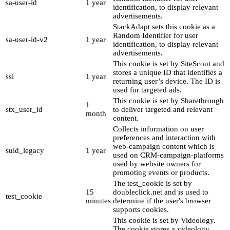
sa-user-id
1 year
identification, to display relevant
advertisements.
StackAdapt sets this cookie as a
Random Identifier for user
sa-user-id-v2
1 year
identification, to display relevant
advertisements.
This cookie is set by SiteScout and
stores a unique ID that identifies a
ssi
1 year
returning user’s device. The ID is
used for targeted ads.
This cookie is set by Sharethrough
1
stx_user_id
to deliver targeted and relevant
month
content.
Collects information on user
preferences and interaction with
web-campaign content which is
suid_legacy
1 year
used on CRM-campaign-platforms
used by website owners for
promoting events or products.
The test_cookie is set by
15
doubleclick.net and is used to
test_cookie
minutes
determine if the user's browser
supports cookies.
This cookie is set by Videology.
The cookie stores a videology