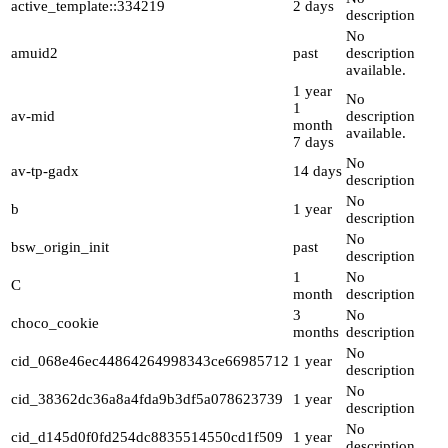
active_template::334219
2 days
description
No
amuid2
past
description
available.
1 year
No
1
av-mid
description
month
available.
7 days
No
av-tp-gadx
14 days
description
No
b
1 year
description
No
bsw_origin_init
past
description
1
No
C
month
description
3
No
choco_cookie
months
description
No
cid_068e46ec44864264998343ce66985712
1 year
description
No
cid_38362dc36a8a4fda9b3df5a078623739
1 year
description
No
cid_d145d0f0fd254dc8835514550cd1f509
1 year
description