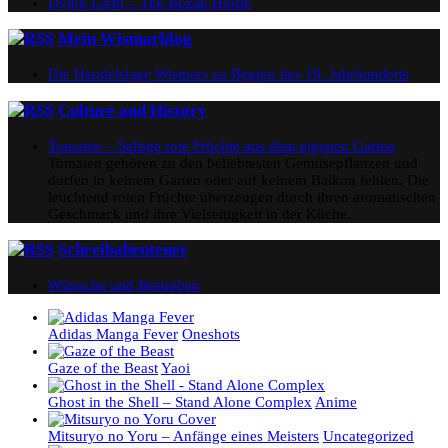
Dying Light – The Bozak Horde
Mein Wismarblog
Die Handelslage Wismars zu Beginn des 19. Jahrhunderts
Culture and History
Tomaten – Saftige rote Früchte aus dem eigenen Garten
Tomaten gehören zu den beliebtesten Gemüsepflanzen und
dürfen in keinem Garten oder auf keinem Balkon fehlen. Die
leuchtend roten Früchte überzeugen durch ihren aromatischen
Geschmack und ihre Vielseitigkeit in der Küche.
Schreibabenteuer
Wünsche und Bestreben
Adidas Manga Fever
Oneshots
Gaze of the Beast
Yaoi
Ghost in the Shell – Stand Alone Complex
Anime
Mitsuryo no Yoru – Anfänge eines Meisters
Uncategorized