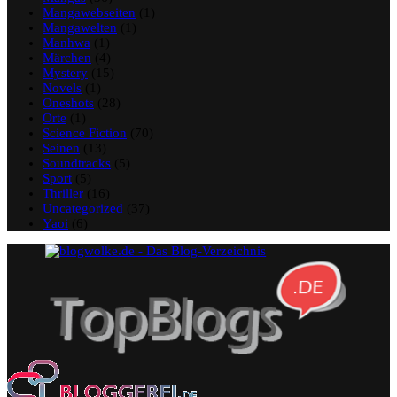
Mangawebseiten
(1)
Mangawelten
(1)
Manhwa
(1)
Märchen
(4)
Mystery
(15)
Novels
(1)
Oneshots
(28)
Orte
(1)
Science Fiction
(70)
Seinen
(13)
Soundtracks
(5)
Sport
(5)
Thriller
(16)
Uncategorized
(37)
Yaoi
(6)