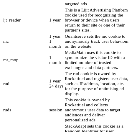
targeted ads.
This is a Lijit Advertising Platform
cookie used for recognizing the
ljt_reader
1 year
browser or device when users
return to their site or one of their
partner's sites.
1 year
Quantserve sets the mc cookie to
mc
1
anonymously track user behaviour
month
on the website.
MediaMath uses this cookie to
1
synchronize the visitor ID with a
mt_mop
month
limited number of trusted
exchanges and data partners.
The rud cookie is owned by
Rocketfuel and registers user data,
1 year
rud
such as IP address, location, etc.
24 days
for the purpose of optimising ad
display.
This cookie is owned by
Rocketfuel and collects
ruds
session
anonymous user data to target
audiences and deliver
personalized ads.
StackAdapt sets this cookie as a
Random Identifier for user