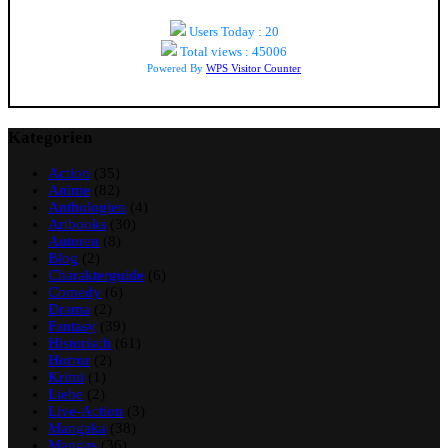
Users Today : 20
Total views : 45006
Powered By
WPS Visitor Counter
Kategorien
Action
(35)
Anime
(82)
Anthologien
(4)
Artbooks
(30)
Autoren
(8)
Blog
(2)
Charakterguide
(6)
Comedy
(6)
Drama
(2)
Fantasy
(39)
Historisch
(61)
Horror
(2)
Krimi
(1)
Liebe
(2)
Live-Action
(3)
Mangaka
(38)
Mangas
(36)