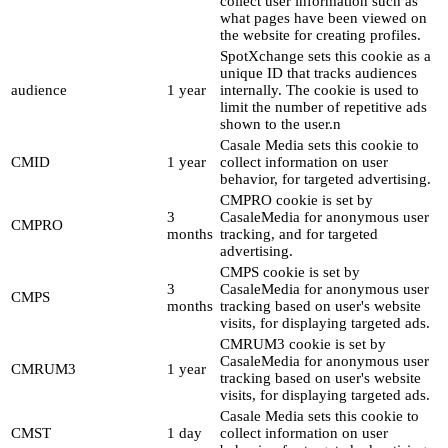
collect user information such as
what pages have been viewed on
the website for creating profiles.
SpotXchange sets this cookie as a
unique ID that tracks audiences
audience
1 year
internally. The cookie is used to
limit the number of repetitive ads
shown to the user.n
Casale Media sets this cookie to
CMID
1 year
collect information on user
behavior, for targeted advertising.
CMPRO cookie is set by
3
CasaleMedia for anonymous user
CMPRO
months
tracking, and for targeted
advertising.
CMPS cookie is set by
3
CasaleMedia for anonymous user
CMPS
months
tracking based on user's website
visits, for displaying targeted ads.
CMRUM3 cookie is set by
CasaleMedia for anonymous user
CMRUM3
1 year
tracking based on user's website
visits, for displaying targeted ads.
Casale Media sets this cookie to
CMST
1 day
collect information on user