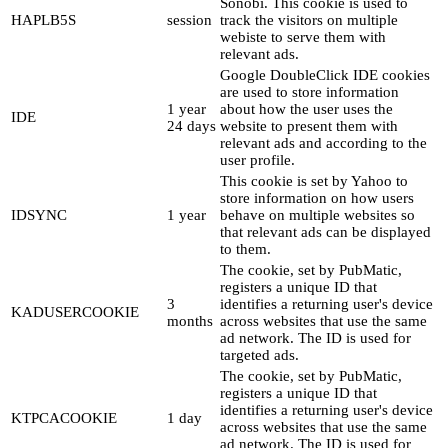
Sonobi. This cookie is used to
HAPLB5S
session
track the visitors on multiple
webiste to serve them with
relevant ads.
Google DoubleClick IDE cookies
are used to store information
1 year
about how the user uses the
IDE
24 days
website to present them with
relevant ads and according to the
user profile.
This cookie is set by Yahoo to
store information on how users
IDSYNC
1 year
behave on multiple websites so
that relevant ads can be displayed
to them.
The cookie, set by PubMatic,
registers a unique ID that
3
identifies a returning user's device
KADUSERCOOKIE
months
across websites that use the same
ad network. The ID is used for
targeted ads.
The cookie, set by PubMatic,
registers a unique ID that
identifies a returning user's device
KTPCACOOKIE
1 day
across websites that use the same
ad network. The ID is used for