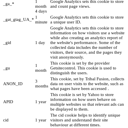
1
Google Analytics sets this cookie to store
_ga_*
month
and count page views.
4 days
1
Google Analytics sets this cookie to store
_gat_gtag_UA_*
minute
a unique user ID.
Google Analytics sets this cookie to store
information on how visitors use a website
while also creating an analytics report of
_gid
1 day
the website's performance. Some of the
collected data includes the number of
visitors, their source, and the pages they
visit anonymously.
This cookie is set by the provider
1
_gu
Getsitecontrol. This cookie is used to
month
distinguish the users.
This cookie, set by Tribal Fusion, collects
3
ANON_ID
data on user visits to the website, such as
months
what pages have been accessed .
This cookie is set by Yahoo to store
information on how users behave on
APID
1 year
multiple websites so that relevant ads can
be displayed to them.
The cid cookie helps to identify unique
cid
1 year
visitors and understand their site
behaviour at different times.