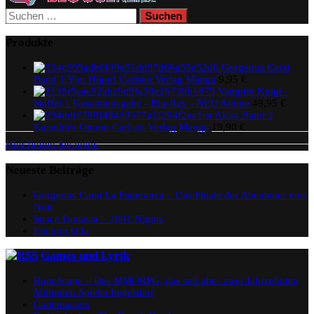
Suchen
nach:
Produkte
Gorgeous Carat
Band 1 You Higuri Carlsen Verlag Manga
9,95
€
Vampire Knigt -
Staffel 1 Gesamtausgabe - Blu-Ray - NEU Anime
49,95
€
Akira Band 2
Katsuhiro Otomo Carlsen Verlag Manga
19,90
€
Hier finden Sie mehr.
Neueste Beiträge
Gorgeous Carat La Esperanza – Das Finale der Abenteuer von
Noir
Space Fantasia – 2001 Nights
Eiichiro Oda
Games und Lyrik
RuneScape – Das MMORPG, das seit über zwei Jahrzehnten
Millionen Spieler begeistert
Codemasters