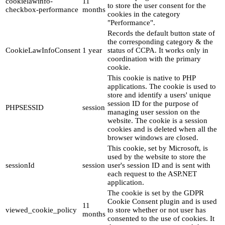
cookielawinfo-
11
to store the user consent for the
checkbox-performance
months
cookies in the category
"Performance".
Records the default button state of
the corresponding category & the
CookieLawInfoConsent
1 year
status of CCPA. It works only in
coordination with the primary
cookie.
This cookie is native to PHP
applications. The cookie is used to
store and identify a users' unique
session ID for the purpose of
PHPSESSID
session
managing user session on the
website. The cookie is a session
cookies and is deleted when all the
browser windows are closed.
This cookie, set by Microsoft, is
used by the website to store the
sessionId
session
user's session ID and is sent with
each request to the ASP.NET
application.
The cookie is set by the GDPR
Cookie Consent plugin and is used
11
viewed_cookie_policy
to store whether or not user has
months
consented to the use of cookies. It