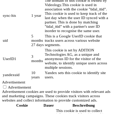
The domain of this cookie is owned by
Videology.This cookie is used in
association with the cookie "tidal_ttid".
This cookie is used to keep track of the
sync-his
1 year
last day when the user ID synced with a
partner. This is done by matching
"tidal_ttid" with a partner's user ID
inorder to recognise the same user.
5
This is a Google UserID cookie that
uid
months
tracks users across various website
27 days
segments.
This cookie is set by ADITION
Technologies AG, as a unique and
3
UserID1
anonymous ID for the visitor of the
months
website, to identify unique users across
multiple sessions.
10
Yandex sets this cookie to identify site
yandexuid
years
users.
Advertisement
Advertisement
Advertisement cookies are used to provide visitors with relevant ads
and marketing campaigns. These cookies track visitors across
websites and collect information to provide customized ads.
Cookie
Dauer
Beschreibung
This cookie is used to collect