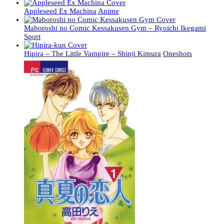
Appleseed Ex Machina
Anime
Maboroshi no Comic Kessakusen Gym – Ryoichi Ikegami
Sport
Hipira – The Little Vampire – Shinji Kimura
Oneshots