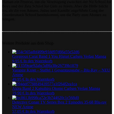
Haman ein Festival, um die Vereinigung zwischen der Nu School for
SD
Boys und der Zeta School for Girls zu feiern. Aber die Hölle bricht
Gundam’s
los, als die von Amuro, Judau und Kamille angeführte Gang der
Counterattack
Counterattack School hereinkommt, um die Party zum Absturz zu
(Movie)
bringen.
Weitere Produkte aus dem Shop
Gorgeous Carat Band 1 You Higuri Carlsen Verlag Manga
9,95
€
In den Warenkorb
Vampire Knigt – Staffel 1 Gesamtausgabe – Blu-Ray – NEU
Anime
49,95
€
In den Warenkorb
Akira Band 2 Katsuhiro Otomo Carlsen Verlag Manga
19,90
€
In den Warenkorb
Detective Conan TV Series Box 2 Episodes 35-68 Blu-ray
NEW Anime
57,05
€
In den Warenkorb