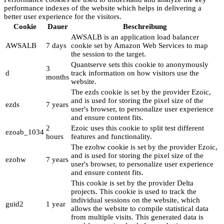
performance indexes of the website which helps in delivering a
better user experience for the visitors.
Cookie
Dauer
Beschreibung
AWSALB is an application load balancer
AWSALB
7 days
cookie set by Amazon Web Services to map
the session to the target.
Quantserve sets this cookie to anonymously
3
d
track information on how visitors use the
months
website.
The ezds cookie is set by the provider Ezoic,
and is used for storing the pixel size of the
ezds
7 years
user's browser, to personalize user experience
and ensure content fits.
2
Ezoic uses this cookie to split test different
ezoab_1034
hours
features and functionality.
The ezohw cookie is set by the provider Ezoic,
and is used for storing the pixel size of the
ezohw
7 years
user's browser, to personalize user experience
and ensure content fits.
This cookie is set by the provider Delta
projects. This cookie is used to track the
individual sessions on the website, which
guid2
1 year
allows the website to compile statistical data
from multiple visits. This generated data is