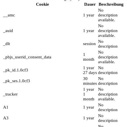
Cookie
Dauer
Beschreibung
No
__amc
1 year
description
available.
No
_auid
1 year
description
available.
No
_dlt
session
description
No
1
_pbjs_userid_consent_data
description
month
available.
1 year
No
_pk_id.1.0cf3
27 days
description
30
No
_pk_ses.1.0cf3
minutes
description
1 year
No
_tracker
1
description
month
available.
No
A1
1 year
description
No
A3
1 year
description
No