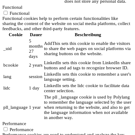
does not store any personal data.
Functional
Functional
Functional cookies help to perform certain functionalities like
sharing the content of the website on social media platforms, collect
feedbacks, and other third-party features.
Cookie
Dauer
Beschreibung
5
AddThis sets this cookie to enable the visitors
months
_uid
to share the web pages on social platforms via
27
sharing buttons on the website.
days
LinkedIn sets this cookie from LinkedIn share
bcookie
2 years
buttons and ad tags to recognize browser ID.
LinkedIn sets this cookie to remember a user's
lang
session
language setting.
LinkedIn sets the lidc cookie to facilitate data
lidc
1 day
center selection.
The pll _language cookie is used by Polylang
to remember the language selected by the user
pll_language
1 year
when returning to the website, and also to get
the language information when not available
in another way.
Performance
Performance
Performance cookies are used to understand and analyze the key