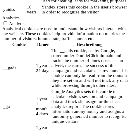
used for creating leads for marketing purposes.
10
Yandex stores this cookie in the user's browser
yuidss
years
in order to recognize the visitor.
Analytics
Analytics
Analytical cookies are used to understand how visitors interact with
the website. These cookies help provide information on metrics the
number of visitors, bounce rate, traffic source, etc.
Cookie
Dauer
Beschreibung
The __gads cookie, set by Google, is
stored under DoubleClick domain and
tracks the number of times users see an
1 year
advert, measures the success of the
__gads
24 days
campaign and calculates its revenue. This
cookie can only be read from the domain
they are set on and will not track any data
while browsing through other sites.
Google Analytics sets this cookie to
calculate visitor, session and campaign
1 year
data and track site usage for the site's
1
_ga
analytics report. The cookie stores
month
information anonymously and assigns a
4 days
randomly generated number to recognise
unique visitors.
1 year