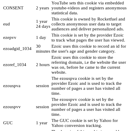
YouTube sets this cookie via embedded
CONSENT
2 years
youtube-videos and registers anonymous
statistical data.
This cookie is owned by Rocketfuel and
1 year
eud
collects anonymous user data to target
24 days
audiences and deliver personalized ads.
This cookie is set by the provider Ezoic
ezepvv
1 day
to track what pages the user has viewed.
30
Ezoic uses this cookie to record an id for
ezoadgid_1034
minutes
the user's age and gender category.
Ezoic uses this cookie to store the
referring domain, i.e the website the user
ezoref_1034
2 hours
was on, before he came to the current
website.
The ezouspva cookie is set by the
provider Ezoic and is used to track the
ezouspva
session
number of pages a user has visited all
time.
The ezouspvv cookie is set by the
provider Ezoic and is used to track the
ezouspvv
session
number of pages a user has visited all
time.
The GUC cookie is set by Yahoo for
GUC
1 year
Yahoo conversion tracking.