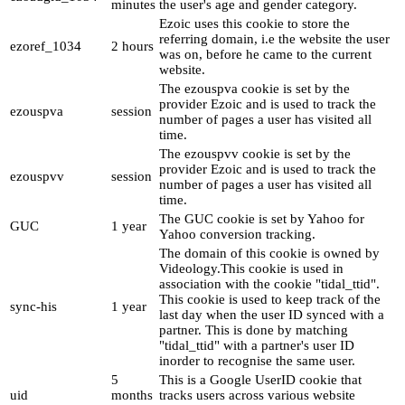
minutes
the user's age and gender category.
Ezoic uses this cookie to store the
referring domain, i.e the website the user
ezoref_1034
2 hours
was on, before he came to the current
website.
The ezouspva cookie is set by the
provider Ezoic and is used to track the
ezouspva
session
number of pages a user has visited all
time.
The ezouspvv cookie is set by the
provider Ezoic and is used to track the
ezouspvv
session
number of pages a user has visited all
time.
The GUC cookie is set by Yahoo for
GUC
1 year
Yahoo conversion tracking.
The domain of this cookie is owned by
Videology.This cookie is used in
association with the cookie "tidal_ttid".
This cookie is used to keep track of the
sync-his
1 year
last day when the user ID synced with a
partner. This is done by matching
"tidal_ttid" with a partner's user ID
inorder to recognise the same user.
5
This is a Google UserID cookie that
uid
months
tracks users across various website