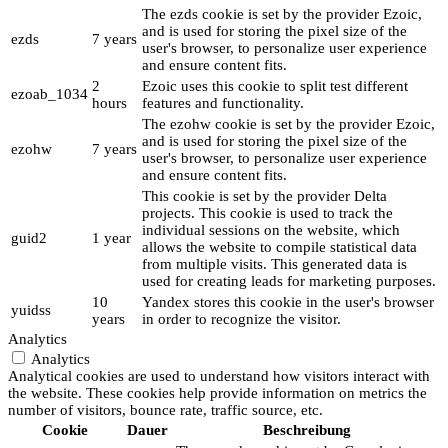
The ezds cookie is set by the provider Ezoic,
and is used for storing the pixel size of the
ezds
7 years
user's browser, to personalize user experience
and ensure content fits.
2
Ezoic uses this cookie to split test different
ezoab_1034
hours
features and functionality.
The ezohw cookie is set by the provider Ezoic,
and is used for storing the pixel size of the
ezohw
7 years
user's browser, to personalize user experience
and ensure content fits.
This cookie is set by the provider Delta
projects. This cookie is used to track the
individual sessions on the website, which
guid2
1 year
allows the website to compile statistical data
from multiple visits. This generated data is
used for creating leads for marketing purposes.
10
Yandex stores this cookie in the user's browser
yuidss
years
in order to recognize the visitor.
Analytics
Analytics
Analytical cookies are used to understand how visitors interact with
the website. These cookies help provide information on metrics the
number of visitors, bounce rate, traffic source, etc.
Cookie
Dauer
Beschreibung