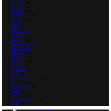
Comedy
(6)
Drama
(2)
Fantasy
(39)
Historisch
(61)
Horror
(2)
Krimi
(1)
Liebe
(2)
Live-Action
(3)
Mangaka
(38)
Mangas
(36)
Mangawebseiten
(1)
Mangawelten
(1)
Manhwa
(1)
Märchen
(4)
Mystery
(15)
Novels
(1)
Oneshots
(28)
Orte
(1)
Science Fiction
(70)
Seinen
(13)
Soundtracks
(5)
Sport
(5)
Thriller
(16)
Uncategorized
(37)
Yaoi
(6)