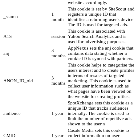
website accordingly.
This cookie is set by SiteScout and
1
registers a unique ID that
_ssuma
month
identifies a returning user's device.
The ID is used for targeted ads.
This cookie is associated with
A1S
session
Yahoo Search Analytics and is
used for advertising purposes.
AppNexus sets the anj cookie that
3
anj
contains data stating whether a
months
cookie ID is synced with partners.
This cookie helps to categorise the
users interest and to create profiles
in terms of resales of targeted
3
ANON_ID_old
marketing. This cookie is used to
months
collect user information such as
what pages have been viewed on
the website for creating profiles.
SpotXchange sets this cookie as a
unique ID that tracks audiences
audience
1 year
internally. The cookie is used to
limit the number of repetitive ads
shown to the user.n
Casale Media sets this cookie to
CMID
1 year
collect information on user