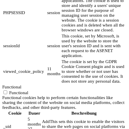
applications. The cookie is used to
store and identify a users' unique
session ID for the purpose of
PHPSESSID
session
managing user session on the
website. The cookie is a session
cookies and is deleted when all the
browser windows are closed.
This cookie, set by Microsoft, is
used by the website to store the
sessionId
session
user's session ID and is sent with
each request to the ASP.NET
application.
The cookie is set by the GDPR
Cookie Consent plugin and is used
11
viewed_cookie_policy
to store whether or not user has
months
consented to the use of cookies. It
does not store any personal data.
Functional
Functional
Functional cookies help to perform certain functionalities like
sharing the content of the website on social media platforms, collect
feedbacks, and other third-party features.
Cookie
Dauer
Beschreibung
5
AddThis sets this cookie to enable the visitors
months
_uid
to share the web pages on social platforms via
27