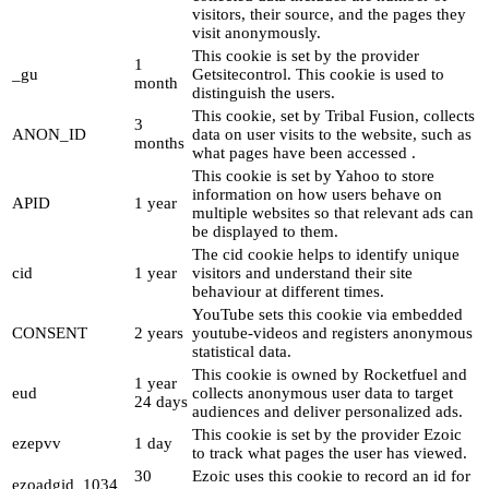
visitors, their source, and the pages they
visit anonymously.
This cookie is set by the provider
1
_gu
Getsitecontrol. This cookie is used to
month
distinguish the users.
This cookie, set by Tribal Fusion, collects
3
ANON_ID
data on user visits to the website, such as
months
what pages have been accessed .
This cookie is set by Yahoo to store
information on how users behave on
APID
1 year
multiple websites so that relevant ads can
be displayed to them.
The cid cookie helps to identify unique
cid
1 year
visitors and understand their site
behaviour at different times.
YouTube sets this cookie via embedded
CONSENT
2 years
youtube-videos and registers anonymous
statistical data.
This cookie is owned by Rocketfuel and
1 year
eud
collects anonymous user data to target
24 days
audiences and deliver personalized ads.
This cookie is set by the provider Ezoic
ezepvv
1 day
to track what pages the user has viewed.
30
Ezoic uses this cookie to record an id for
ezoadgid_1034