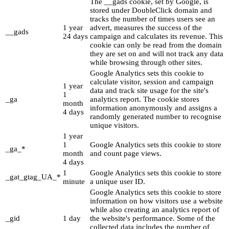
The __gads cookie, set by Google, is
stored under DoubleClick domain and
tracks the number of times users see an
1 year
advert, measures the success of the
__gads
24 days
campaign and calculates its revenue. This
cookie can only be read from the domain
they are set on and will not track any data
while browsing through other sites.
Google Analytics sets this cookie to
calculate visitor, session and campaign
1 year
data and track site usage for the site's
1
_ga
analytics report. The cookie stores
month
information anonymously and assigns a
4 days
randomly generated number to recognise
unique visitors.
1 year
1
Google Analytics sets this cookie to store
_ga_*
month
and count page views.
4 days
1
Google Analytics sets this cookie to store
_gat_gtag_UA_*
minute
a unique user ID.
Google Analytics sets this cookie to store
information on how visitors use a website
while also creating an analytics report of
_gid
1 day
the website's performance. Some of the
collected data includes the number of