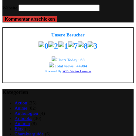
Website
Unsere Besucher
Users Today : 68
Total views : 44984
Powered By
WPS Visitor Counter
Kategorien
Action
(35)
Anime
(82)
Anthologien
(4)
Artbooks
(30)
Autoren
(8)
Blog
(2)
Charakterguide
(6)