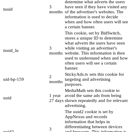
determine what adverts the users
3
have seen if they have visited any
tuuid
months
of the advertiser's websites. The
information is used to decide
when and how often users will see
a certain banner.
This cookie, set by BidSwitch,
stores a unique ID to determine
what adverts the users have seen
3
while visiting an advertiser's
tuuid_lu
months
website. This information is then
used to understand when and how
often users will see a certain
banner.
StickyAds.tv sets this cookie for
2
uid-bp-159
targeting and advertising
months
purposes.
MediaMath sets this cookie to
1 year
avoid the same ads from being
uuid
27 days
shown repeatedly and for relevant
advertising.
The uuid2 cookie is set by
AppNexus and records
information that helps in
differentiating between devices
3
uuid2
and browsers. This information is