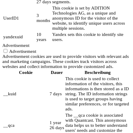
27 days
segments.
This cookie is set by ADITION
Technologies AG, as a unique and
3
UserID1
anonymous ID for the visitor of the
months
website, to identify unique users across
multiple sessions.
10
Yandex sets this cookie to identify site
yandexuid
years
users.
Advertisement
Advertisement
Advertisement cookies are used to provide visitors with relevant ads
and marketing campaigns. These cookies track visitors across
websites and collect information to provide customized ads.
Cookie
Dauer
Beschreibung
This cookie is used to collect
information of the visitors, this
informations is then stored as a ID
__kuid
7 days
string. The ID information strings
is used to target groups having
similar preferences, or for targeted
ads.
The __qca cookie is associated
with Quantcast. This anonymous
1 year
__qca
data helps us to better understand
26 days
users' needs and customize the