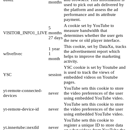
months
used to pick out ads delivered by
the platform and assess the ad
performance and its attribute
payment.
A cookie set by YouTube to
5
measure bandwidth that
VISITOR_INFO1_LIVE
months
determines whether the user gets
27 days
the new or old player interface.
This cookie, set by DataXu, tracks
1 year
the advertisement report which
wfivefivec
1
helps to improve the marketing
month
activity.
YSC cookie is set by Youtube and
is used to track the views of
YSC
session
embedded videos on Youtube
pages.
YouTube sets this cookie to store
yt-remote-connected-
never
the video preferences of the user
devices
using embedded YouTube video.
YouTube sets this cookie to store
yt-remote-device-id
never
the video preferences of the user
using embedded YouTube video.
YouTube sets this cookie to
register a unique ID to store data
yt.innertube::nextId
never
on what videos from YouTube the