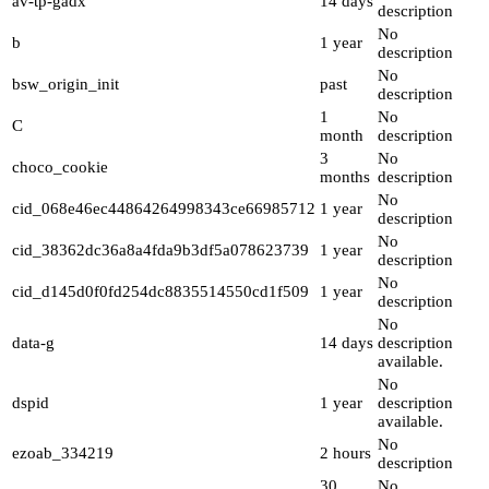
av-tp-gadx
14 days
description
No
b
1 year
description
No
bsw_origin_init
past
description
1
No
C
month
description
3
No
choco_cookie
months
description
No
cid_068e46ec44864264998343ce66985712
1 year
description
No
cid_38362dc36a8a4fda9b3df5a078623739
1 year
description
No
cid_d145d0f0fd254dc8835514550cd1f509
1 year
description
No
data-g
14 days
description
available.
No
dspid
1 year
description
available.
No
ezoab_334219
2 hours
description
30
No