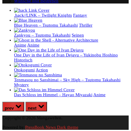
Wünsche und Bestreben
.hack//LINK – Twilight Knights
Fantasy
Blue Heaven – Tsutomu Takahashi
Thriller
Zankyou – Tsutomu Takahashi
Seinen
Anime
Anime
One Day in the Life of Ivan Dejavu – Yukinobu Hoshino
Historisch
Otokogumi
Action
Tenmasou no Sanshimai – Sky High – Tsutomu Takahashi
Mystery
Das Schloss im Himmel – Hayao Miyazaki
Anime
prev
next
Copyright © 2026 Mangawelten.
Powered by
PressBook News Dark theme