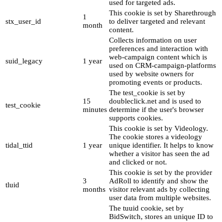
used for targeted ads.
This cookie is set by Sharethrough
1
stx_user_id
to deliver targeted and relevant
month
content.
Collects information on user
preferences and interaction with
web-campaign content which is
suid_legacy
1 year
used on CRM-campaign-platforms
used by website owners for
promoting events or products.
The test_cookie is set by
15
doubleclick.net and is used to
test_cookie
minutes
determine if the user's browser
supports cookies.
This cookie is set by Videology.
The cookie stores a videology
tidal_ttid
1 year
unique identifier. It helps to know
whether a visitor has seen the ad
and clicked or not.
This cookie is set by the provider
3
AdRoll to identify and show the
tluid
months
visitor relevant ads by collecting
user data from multiple websites.
The tuuid cookie, set by
BidSwitch, stores an unique ID to