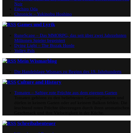
Noir
Eiichiro Oda
Chronicle – Yukinobu Hoshino
Games und Lyrik
RuneScape – Das MMORPG, das seit über zwei Jahrzehnten
Millionen Spieler begeistert
Dying Light – The Bozak Horde
Volley Pals
Mein Wismarblog
Die Handelslage Wismars zu Beginn des 19. Jahrhunderts
Culture and History
Tomaten – Saftige rote Früchte aus dem eigenen Garten
Tomaten gehören zu den beliebtesten Gemüsepflanzen und
dürfen in keinem Garten oder auf keinem Balkon fehlen. Die
leuchtend roten Früchte überzeugen durch ihren aromatischen
Geschmack und ihre Vielseitigkeit in der Küche.
Schreibabenteuer