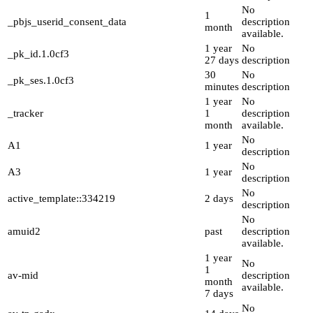
No
1
_pbjs_userid_consent_data
description
month
available.
1 year
No
_pk_id.1.0cf3
27 days
description
30
No
_pk_ses.1.0cf3
minutes
description
1 year
No
_tracker
1
description
month
available.
No
A1
1 year
description
No
A3
1 year
description
No
active_template::334219
2 days
description
No
amuid2
past
description
available.
1 year
No
1
av-mid
description
month
available.
7 days
No