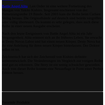
Battle Angel Alita
: Last Order ist eine weitere Fortsetzung des
Mangas von Yukito Kishiro. Insgesamt erschienen von der
Fortsetzungsreihe 19 Bände. Seit 2003 kam die Reihe beim Carlsen
Verlag heraus. Die Originalbände auf deutsch sind bereits vergriffen
oder völlig überteuert. Da kommt es sehr gelegen, dass auch diese
Reihe in einer neuen Ausgabe erscheint.
Nach den letzte Ereignissen von Battle Angel Alita ist ein Jahr
Vergangenheit. Alita erinnert sich an ihr früheres Leben. Sie erwacht
in Desty Novas Labor und hat einen neuen Körper. Desty Nova hat
ihr eine Anleitung für ihren neuen Körper hinterlassen. Der Doktor
selbst ist tot.
Zeichnerisch hat sich der Zeichenstil von Kishiro definitiv
weiterentwickelt. Die Veränderungen im Vergleich zur vorigen Reihe
sind gut zu erkennen. Die Story ist ein wenig schwächer geworden.
Auch von dieser Reihe kommt eine Neuauflage in Form einer Perfect
Edition heraus.
Passende Produkte