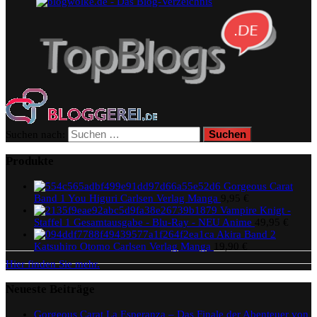
Suchen nach:
Produkte
Gorgeous Carat
Band 1 You Higuri Carlsen Verlag Manga
9,95
€
Vampire Knigt -
Staffel 1 Gesamtausgabe - Blu-Ray - NEU Anime
49,95
€
Akira Band 2
Katsuhiro Otomo Carlsen Verlag Manga
19,90
€
Hier finden Sie mehr.
Neueste Beiträge
Gorgeous Carat La Esperanza – Das Finale der Abenteuer von