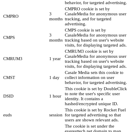
behavior, for targeted advertising.
CMPRO cookie is set by
3
CasaleMedia for anonymous user
CMPRO
months
tracking, and for targeted
advertising.
CMPS cookie is set by
3
CasaleMedia for anonymous user
CMPS
months
tracking based on user's website
visits, for displaying targeted ads.
CMRUM3 cookie is set by
CasaleMedia for anonymous user
CMRUM3
1 year
tracking based on user's website
visits, for displaying targeted ads.
Casale Media sets this cookie to
CMST
1 day
collect information on user
behavior, for targeted advertising.
This cookie is set by DoubleClick
to note the user's specific user
DSID
1 hour
identity. It contains a
hashed/encrypted unique ID.
This cookie is set by Rocket Fuel
euds
session
for targeted advertising so that
users are shown relevant ads.
The cookie is set under the
everesttech.net domain to map