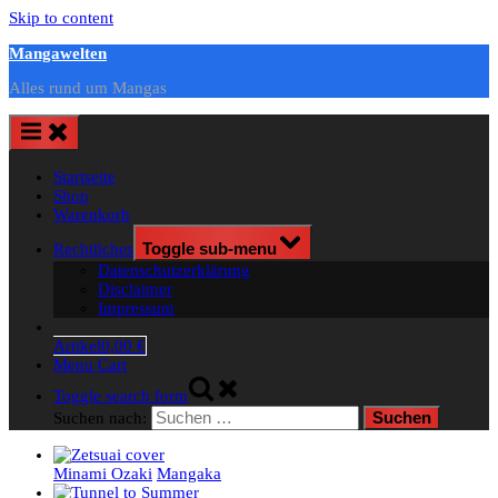
Skip to content
Mangawelten
Alles rund um Mangas
Startseite
Shop
Warenkorb
Rechtliches
Toggle sub-menu
Datenschutzerklärung
Disclaimer
Impressum
Artikel
0,00 €
Menu Cart
Toggle search form
Suchen nach:
Minami Ozaki
Mangaka