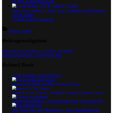
19,90
€
In den Warenkorb
Detective Conan TV Series Box 2 Episodes 35-68 Blu-ray
NEW Anime
57,05
€
In den Warenkorb
Science Fiction
Beitragsnavigation
Previous Post:
Jiraishin – Tsutomu Takahashi
Next Post:
Muyung – Jung-Hyun Kim
Related Posts
Apple Paradise
Science Fiction
Ghost in the Shell Realfilm
Science Fiction
Legend of the Giants – Yukinobu Hoshino
Science Fiction
Kodoku Experiment – Yukinobu Hoshino
Science Fiction
Star Wars: Eine neue Hoffnung – Hisao Tamaki
Science