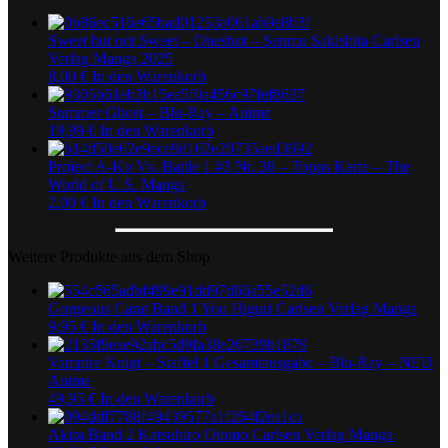
Sweet but not Sweet – Oneshot – Senmu Sakishita Carlsen
Verlag Manga 2025
8,00
€
In den Warenkorb
Summer Ghost – Blu-Ray – Anime
19,99
€
In den Warenkorb
Project A-Ko Vs. Battle 1 #3 Nr. 38 – Topps Karte – The
World of U.S. Manga
2,00
€
In den Warenkorb
Weitere Produkte aus dem Shop
Gorgeous Carat Band 1 You Higuri Carlsen Verlag Manga
9,95
€
In den Warenkorb
Vampire Knigt – Staffel 1 Gesamtausgabe – Blu-Ray – NEU
Anime
49,95
€
In den Warenkorb
Akira Band 2 Katsuhiro Otomo Carlsen Verlag Manga