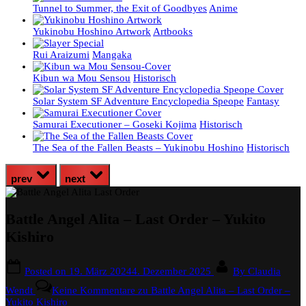
Tunnel to Summer, the Exit of Goodbyes
Anime
Yukinobu Hoshino Artwork
Artbooks
Rui Araizumi
Mangaka
Kibun wa Mou Sensou
Historisch
Solar System SF Adventure Encyclopedia Speope
Fantasy
Samurai Executioner – Goseki Kojima
Historisch
The Sea of the Fallen Beasts – Yukinobu Hoshino
Historisch
prev
next
Battle Angel Alita – Last Order – Yukito
Kishiro
Posted on
19. März 2024
4. Dezember 2025
By
Claudia
Wendt
Keine Kommentare
zu Battle Angel Alita – Last Order –
Yukito Kishiro