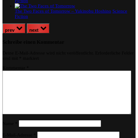
Fiction
The Two Faces of Tomorrow – Yukinobu Hoshino
Science
Fiction
prev
next
Schreibe einen Kommentar
Deine E-Mail-Adresse wird nicht veröffentlicht.
Erforderliche Felder
sind mit
*
markiert
Kommentar
*
Name
*
E-Mail-Adresse
*