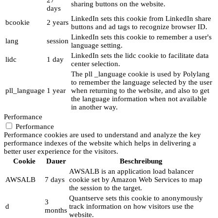
sharing buttons on the website.
days
LinkedIn sets this cookie from LinkedIn share
bcookie
2 years
buttons and ad tags to recognize browser ID.
LinkedIn sets this cookie to remember a user's
lang
session
language setting.
LinkedIn sets the lidc cookie to facilitate data
lidc
1 day
center selection.
The pll _language cookie is used by Polylang
to remember the language selected by the user
pll_language
1 year
when returning to the website, and also to get
the language information when not available
in another way.
Performance
Performance
Performance cookies are used to understand and analyze the key
performance indexes of the website which helps in delivering a
better user experience for the visitors.
Cookie
Dauer
Beschreibung
AWSALB is an application load balancer
AWSALB
7 days
cookie set by Amazon Web Services to map
the session to the target.
Quantserve sets this cookie to anonymously
3
d
track information on how visitors use the
months
website.